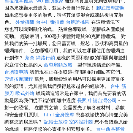
整復推拿推薦
rwd
自助搬家
確保將質量填充到玻璃罐中，
因為果凍顯示最漂亮，並且不會自行停止！
腳底按摩證照
如果您想要更多的顏色，請將其溫暖混合或凍結後填充顏
色。
外燴擺盤
台中排毒推薦
台胞證桃園
在這種情況下，
您也可以聞到融化的蠟。 熱量會導致蠟，凝膠或灰塵緩慢
流動。 經驗表明，100毫升液體對應於90克固體蠟燭。 對
於我們的第一批蠟燭，您只需要蠟，燈芯，形狀和高質量的
蠟燭鑄件。 它在哪裡可用，我們可以在哪裡使用舊蠟燭進
行創作？
茶會
網路行銷
這樣的問題和類似的問題與那些對
家庭信心投票的人
西屯肩頸放鬆
- 製作蠟燭鑄造的準備。
台胞證申請
我們現在正在提取這些問題並詳細回答它們。
穴道按摩課程
當然，蠟燭鑄造的用品可以採用更加豐富多
彩的頻譜，尤其是當我們獲得越來越多的經驗時。
台中 筋
膜刀
歐式外燴
蠟燭鑄造通常是在家中，我們首先要看的活
動是因為我們從不錯的距離中過度
長照
申請台灣公司
- 一
對一的恐懼。 在購買之前，您需要先了解各種材料，參數
和安全使用原則。
html
全身按摩
您喜歡愉快的心情並完美
調整您的房屋嗎？
記帳士放榜
室內設計圖
您不會錯過原始
的蠟燭，這將使您的心靈和平和安慰更多。
台中西區整骨