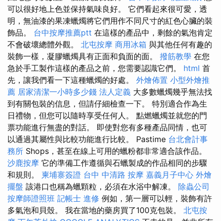
可以很好地上色並保持氣味良好。 它們看起來很可愛，透
明，無油漆的果凍蠟燭將它們用作不同尺寸的紅色心臟的裝
飾品。
台中按摩推薦ptt
在這樣的產品中，剩餘的氣泡肯定
不會破壞總體外觀。
北屯按摩
商用冰箱
與其他任何有趣的
裝飾一樣，凝膠蠟燭具有正面和負面的面。
撥筋教學
在您
急於手工製作這樣的產品之前，您需要認識它們。
html
首
先，讓我們看一下這種蠟燭的好處。
外燴佈置
小型外燴推
薦
居家清潔一小時多少錢
法人定義
大多數蠟燭幾乎無法找
到有關包裝的信息，但請仔細檢查一下。 特別適合作為生
日禮物，但您可以隨時享受任何人。 點燃蠟燭並就您的門
票功能進行無盡的對話。 即使對您有多種產品同情，也可
以通過其屬性與比較功能進行比較。 Pastime
台北會計事
務所
Shops，甚至在線上可用的蠟粉都非常適合該作品。
沙鹿按摩
它的準備工作遵循與石蠟製成的作品相同的步驟
和規則。
柬埔寨簽證
台中 中清路 按摩
嘉義月子中心
外燴
擺盤
該港口也稱為蠟顆粒，必須在水浴中解凍。
除蟲公司
按摩師證照班
記帳士 進修
例如，第一層可以輕，裝飾有許
多氣泡和貝殼。 我在當地的藥房買了100克包裝。
北屯按