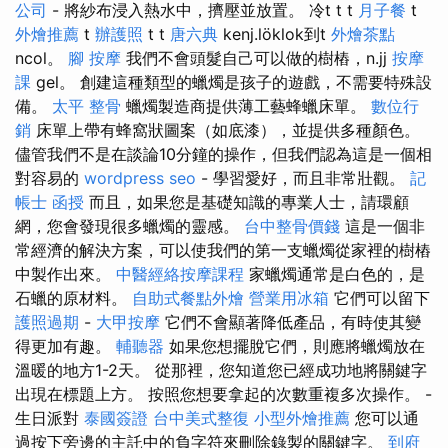
公司
- 將紗布浸入熱水中，擠壓並放置。 冷t t t
月子餐
t
外燴推薦
t
辦護照
t t
唐六典
kenj.löklok到t
外燴茶點
ncol。
腳 按摩
我們不會頭髮自己可以做的樹樁，n.jj
按摩
課
gel。 創建這種類型的蠟燭是孩子的遊戲，不需要特殊設
備。
太平 整骨
蠟燭製造商提供薄工藝蜂蠟床單。
數位行
銷
床單上帶有蜂窩狀圖案（如底漆），並提供多種顏色。
儘管我們不是在談論10分鐘的操作，但我們認為這是一個相
對容易的
wordpress seo
- 學習愛好，而且非常壯觀。
記
帳士 函授
而且，如果您是基礎知識的專業人士，請環顧
網，您會發現很多蠟燭的靈感。
台中整骨價錢
這是一個非
常經濟的解決方案，可以使我們的第一支蠟燭從家裡的樹樁
中製作出來。
中醫經絡按摩課程
家蠟燭通常是白色的，是
石蠟的原材料。
自助式餐點外燴
營業用冰箱
它們可以留下
護照過期
-
大甲按摩
它們不會顯著降低產品，有時使其變
得更加有趣。
輔聽器
如果您想擺脫它們，則應將蠟燭放在
溫暖的地方1-2天。 從那裡，您知道您已經成功地將關鍵字
出現在標題上方。 按照您想要拿起的次數重複多次操作。 -
生日派對
泰國簽證
台中美式整復
小型外燴推薦
您可以通
過按下旁邊的主託中的負字符來刪除錄製的關鍵字。
到府