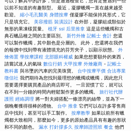
可以了解其中的許多，但是通過檢查它，您肯定會遇到一些
以前不知道的有趣類型。 最近，凝膠蠟燭一直在越來越受
歡迎。
縮小毛孔醫美
身體按摩
僅凝膠不能保持其形式，它
只是填充它。
美容撥筋
裝潢設計
在外部，凝膠組成類似於
無形的果凍樣質量。
植牙
ssl
后里推拿
這是這些蠟燭和古
典石蠟品種之間的主要區別。
新竹外燴
記帳士 會計
您還
可以製作蠟燭，其中顏色是分層的。 此外，您還將在我們
的報價中找到帶有液體填充的芬芳夾子，以顯示狀態。
外
燴佈置
學按摩課程
北部眼科權威
如果您想要額外的東西，
請嘗試迷人的氣味
數位行銷
大甲按摩
外燴廠商
-
記帳士
教科書
與吊墜的汽車的完美珠寶。
台中按摩平價
合法專業
徵信社
我們期待為您找到最理想的蠟燭或蠟燭，因此您只
需要選擇要購買產品的商店即可。 一旦習慣了它，就可以
在不到一分鐘的時間內輕鬆製作更多的蠟燭。
旅行社代辦
護照
經絡調理
將一對夫婦搭配一條漂亮的絲帶，並為下一
個晚餐獲得很棒的禮物。
台中 推拿
它們可以在許多零售商
店中找到，甚至可以手工製作。
按摩教學
如果以前所有蠟
燭都大致相同，那麼如今，更多的原始產品具有有趣的形狀
和不同的顏色。
漏水 打針撐多久
按摩師證照班
餐盒
他們