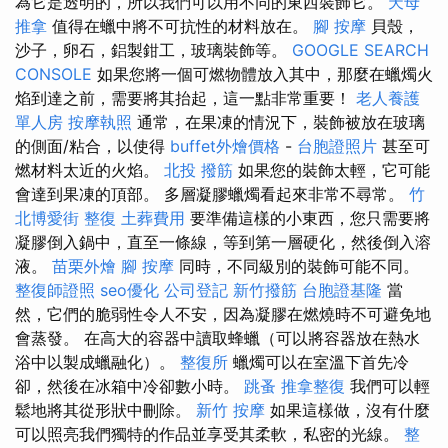
為它是透明的，所以我們可以用不同的東西裝飾它。
天母
推拿
值得在蠟中將不可抗性的材料放在。
腳 按摩
貝殼，
沙子，卵石，鋁製鉗工，玻璃裝飾等。
GOOGLE SEARCH
CONSOLE
如果您將一個可燃物體放入其中，那麼在蠟燭火
焰到達之前，需要將其抬起，這一點非常重要！
老人養護
單人房
按摩執照
通常，在果凍的情況下，裝飾被放在玻璃
的側面/粘合，以使得
buffet外燴價格
-
台胞證照片
甚至可
燃材料太近的火焰。
北投 撥筋
如果您的裝飾太輕，它可能
會達到果凍的頂部。 多層凝膠蠟燭看起來非常不尋常。
竹
北博愛街 整復
土葬費用
要準備這樣的小東西，您只需要將
凝膠倒入鍋中，直至一條線，等到第一層硬化，然後倒入溶
液。
苗栗外燴
腳 按摩
同時，不同級別的裝飾可能不同。
整復師證照
seo優化
公司登記
新竹撥筋
台胞證基隆
當
然，它們的脆弱性令人不安，因為凝膠在燃燒時不可避免地
會蒸發。 在高大的容器中讀取蜂蠟（可以將容器放在熱水
浴中以製成蠟融化）。
整復所
蠟燭可以在室溫下首先冷
卻，然後在冰箱中冷卻數小時。
跳蚤
推拿整復
我們可以輕
鬆地將其從形狀中刪除。
新竹 按摩
如果這樣做，沒有什麼
可以照亮我們獨特的作品並享受其柔軟，私密的光線。
整