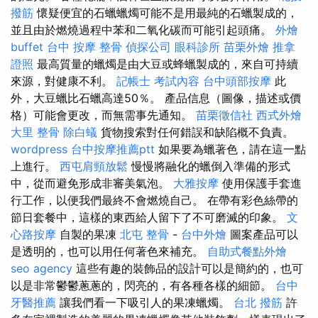
撥筋
懷疑便宜的石蠟蠟燭可能不是用最純的石蠟製成的，
並且由於燃燒過程中苯和二氧化碳而可能引起頭痛。
外燴
buffet
台中 按摩 整骨
偵探公司
眼科診所
苗栗外燴
推拿
證照
最高質量的蠟燭是由大豆或蜂蠟製成的，來自可持續
來源，對健康不利。
記帳士 考試內容
台中頭部按摩
此
外，大豆蠟比石蠟高達50％。 產品信息（圖像，描述或價
格）可能會更改，而無需事先通知。
苗栗徵信社
西式外燴
大里 整骨
除白蟻
貨物搜索對任何錯誤和缺陷概不負責。
wordpress
台中按摩推薦ptt
如果要為蠟著色，請在這一點
上進行。
西屯肩頸放鬆
慢慢將融化的蠟倒入準備的形式
中，從而避免形成非審美氣泡。
大雅按摩
使用保護手套進
行工作，以便我們最終不會燃燒自己。 在帶有彩色絲帶的
節日套餐中，這樣的東西給人留下了不可磨滅的印象。
文
心路按摩
自製的果凍
北屯 整骨
-
台中外燴
圖案產品可以
是透明的，也可以用任何著色來補充。
自助式餐點外燴
seo agency
這些有趣的裝飾品的設計可以是簡約的，也可
以是非常鬱鬱蔥蔥的，閃亮的，有各種各樣的細節。
台中
牙醫推薦
讓我們看一下吸引人的果凍蠟燭。
台北 撥筋
許