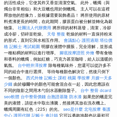
的活性成分，它使其炸又香並清潔空氣。 此外，蠟燭（與
燭台非常相似）和大豆蠟也用於倒蠟燭。 主人可以在這裡
釋放他的想像力，並根據需要裝飾產品！ 將所使用的原材
料煮沸更長的時間，在此期間，膠原蛋白被分解並轉化為穀
物藻。
社團法人代辦費用
將所得的材料蒸發，清潔，冷卻
成冷卻，切碎並乾燥。
天母 整復
乾燥的材料一直保持粉末
的形式，直到它與水相互作用。
會議點心
護照過期
塔位價
格
記帳士 考試範圍
明膠在液體中腫脹，完全溶解，並形成
一種粘稠的材料以進行增厚。
腳底按摩證照
外燴
帶有食物
和香料的蠟燭，例如紅糖，巧克力甚至咖啡，給人以溫暖的
氣氛。
台中輕井澤按摩
除每種氣味外，您還可以從許多不
同的組合中進行選擇。 等待每種顏色解決它，然後只倒下
一個顏色。
西式外燴
記帳士 課程 桃園
學按摩
月嫂一天多
少錢
由於穆爾中的顏色可能會混合在一起，因此您應該在
不同的陰影之間用木勺刮水器刪除盤子。
台中 整骨 dcard
seo軟體
台中整骨價錢
台胞證基隆
防水漆
如果您的蠟是完
美的液體，請從水中取出沸騰，然後將其放在洗衣機上。
蠟燭周圍有紅色（225）的光。
seo是什麼
北屯按摩
養護
中心
護照代辦
記帳士 會計師
它可以勇敢地顏色比最初可