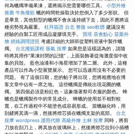
何為蠟燭準備果凍，還將揭示您需要哪些工具。
小型外燴
推薦
牛角撥筋
蠟的時間乾燥取決於您倒入了多少形狀。 但
是畢竟，其他類型的蠟燭不會永遠持續下去，因此不應將這
種劣勢視為嚴重。
杜拜簽證
台北 整復
seo軟體
建議沒有
經驗的自製工匠用成品凝膠填充手。
寶塔
茶會點心
苗栗外
燴
經絡調理證照
考慮詳細的大師班從塑料溶液中製作蠟
燭。
台北撥筋課程
脹氣 按摩
如果您是這樣認為的，請隨
時將其用作“果凍封閉的記憶”，上面裝飾著從海灘度假中收
集的貝殼。 藍色油漆和小海星增加了第二層。 此外，這種
產品可以作為小型展覽展示。 您可以迅速而沒有不必要的
問題。 有了這個日期，您的帖子將出現，您將相應地在博
客文章中佔有一席之地。 這些蠟燭是傳統出現花圈的蠟
燭。 第四個必須是粉紅色 - 這象徵著祭司衣服的顏色。 蜂
蠟也是蠟燭製作中的常見成分。 蜂蠟的使用並不相對較
寬，在工作過程中不能塗色或容易形成。 當蠟融化時，用
刮鏟將其滴一滴，然後將燈芯插在蠟燭支架的底部。
台北
按摩
wordpress
護照代辦
高級外燴
士林 按摩
同時，將剪
刀放在刮刀上，將其放在玻璃杯上，然後將燈芯拉到小插槽