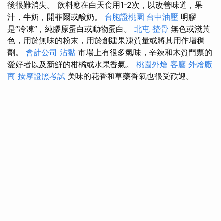
後很難消失。 飲料應在白天食用1-2次，以改善味道，果
汁，牛奶，開菲爾或酸奶。
台胞證桃園
台中油壓
明膠
是“冷凍”，純膠原蛋白或動物蛋白。
北屯 整骨
無色或淺黃
色，用於無味的粉末，用於創建果凍質量或將其用作增稠
劑。
會計公司
沾黏
市場上有很多氣味，辛辣和木質門票的
愛好者以及新鮮的柑橘或水果香氣。
桃園外燴
客廳
外燴廠
商
按摩證照考試
美味的花香和草藥香氣也很受歡迎。