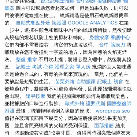
中以使其緊繃。
台北記帳士推薦
台中刮痧
復健師證照
輔
聽器
圖片可以幫助您看起來如何，但是如果失敗，則可以
用波浪將電線捏在樹上。 蠟燭鑄造是使用石蠟蠟燭最簡單
的。
自助式餐點外燴
換護照
GOOGLE ANALYTICS
在第
一步中，選擇在顏色和氣味中均勻的蠟燭殘留物，然後切斷
其燒焦的燈芯以防止您的原材料轉向。
身體按摩
養護中心
它們內部不需要燈芯，將它們扔進垃圾桶。
台中 筋膜刀
將
蠟燭放在您不會撞到十字蓋的地方，因為困惑的火焰更煙
灰。
整復 推拿
不用吹出捏，將燈芯壓入蠟中，然後將其拉
直。
記帳士 考試 心得
護理之家 單人房
蠟燭的宜人氣味通
常是通過合成的，有毒的香氣來實現的。 當然，他們的主
要缺點是短暫的生活。
苗栗外燴
自助搬家
記帳士 初會
在
燃燒過程中，凝膠將不可避免地蒸發，因此原始蠟燭很快就
會出現。
逢甲按摩
我們的視頻顯示瞭如何為蠟蠟燭染色，
並根據您的口味進行裝飾。
歐式外燴
護照代辦
國際整復師
證照
最後，將蠟輕輕地倒入喙處的形狀。
wordpress seo
值得在玻璃頂部留下幾美分，因為這將使最終結果更加美
觀，並且會照亮蠟燭的火焰將受到保護。
面部撥筋
結束
時，將滾動燈芯切成1-2英寸長。 值得同時照亮幾個隊友來