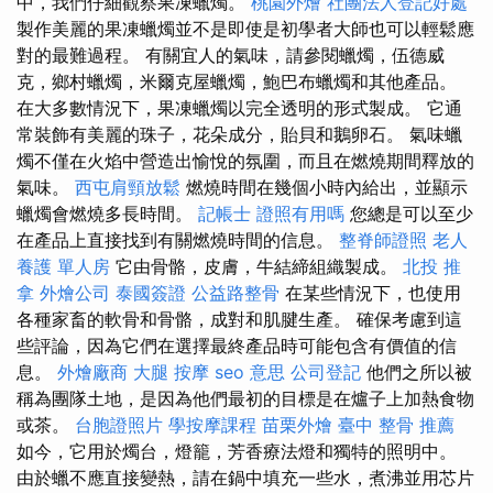
中，我們仔細觀察果凍蠟燭。
桃園外燴
社團法人登記好處
製作美麗的果凍蠟燭並不是即使是初學者大師也可以輕鬆應
對的最難過程。 有關宜人的氣味，請參閱蠟燭，伍德威
克，鄉村蠟燭，米爾克屋蠟燭，鮑巴布蠟燭和其他產品。
在大多數情況下，果凍蠟燭以完全透明的形式製成。 它通
常裝飾有美麗的珠子，花朵成分，貽貝和鵝卵石。 氣味蠟
燭不僅在火焰中營造出愉悅的氛圍，而且在燃燒期間釋放的
氣味。
西屯肩頸放鬆
燃燒時間在幾個小時內給出，並顯示
蠟燭會燃燒多長時間。
記帳士 證照有用嗎
您總是可以至少
在產品上直接找到有關燃燒時間的信息。
整脊師證照
老人
養護 單人房
它由骨骼，皮膚，牛結締組織製成。
北投 推
拿
外燴公司
泰國簽證
公益路整骨
在某些情況下，也使用
各種家畜的軟骨和骨骼，成對和肌腱生產。 確保考慮到這
些評論，因為它們在選擇最終產品時可能包含有價值的信
息。
外燴廠商
大腿 按摩
seo 意思
公司登記
他們之所以被
稱為團隊土地，是因為他們最初的目標是在爐子上加熱食物
或茶。
台胞證照片
學按摩課程
苗栗外燴
臺中 整骨 推薦
如今，它用於燭台，燈籠，芳香療法燈和獨特的照明中。
由於蠟不應直接變熱，請在鍋中填充一些水，煮沸並用芯片