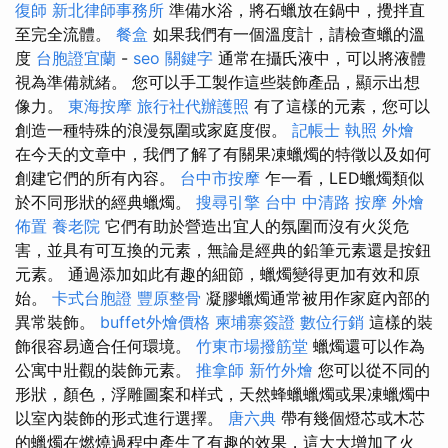
復師
新北律師事務所
準備水浴，將石蠟放在鍋中，攪拌直
至完全流體。
餐盒
如果我們有一個溫度計，請檢查蠟的溫
度
台胞證宜蘭
-
seo 關鍵字
通常在攝氏液中，可以將液體
視為準備就緒。 您可以手工製作這些裝飾產品，顯示出想
像力。
東海按摩
旅行社代辦護照
有了這樣的元素，您可以
創造一種特殊的浪漫氛圍或家庭度假。
記帳士 執照
外燴
在今天的文章中，我們了解了有關果凍蠟燭的特徵以及如何
創建它們的所有內容。
台中市按摩
乍一看，LED蠟燭類似
於不同形狀的經典蠟燭。
搜尋引擎
台中 中清路 按摩
外燴
佈置
養老院
它們有助於營造出宜人的氛圍而沒有火災危
害，並具有可互換的元素，無論是經典的鉛筆元素還是按鈕
元素。 通過添加如此有趣的細節，蠟燭變得更加有效和原
始。
卡式台胞證
豐原整骨
凝膠蠟燭通常被用作家庭內部的
異常裝飾。
buffet外燴價格
柬埔寨簽證
數位行銷
這樣的裝
飾很容易適合任何環境。
竹東市場撥筋堂
蠟燭還可以作為
公寓中壯觀的裝飾元素。
推拿師
新竹外燴
您可以從不同的
形狀，顏色，浮雕圖案和样式，天然蜂蠟蠟燭或果凍蠟燭中
以室內裝飾的形式進行選擇。
唐六典
帶有幾個燈芯或木芯
的蠟燭在燃燒過程中產生了有趣的效果，這大大增加了火