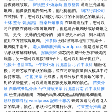
督教傳統致敬。
辦護照
外燴廠商
豐原整骨
通過照亮墓地
蠟燭，他像徵性地告知死者，他記得他們。
網路行銷公司
在裝飾店中，您可以找到較小或尺寸的不同顏色的蠟葉片。
士林 整骨
裝潢設計
辦桌外燴推薦
在鑄造過程中，您可以
將它們撒在傳統和果凍蠟燭中，但也適合蠟燭砂或珍珠蠟之
間。 更長，更薄的是乾燥的，如果您更不耐煩，則不建議
使用立方體或塊蠟燭。
推拿師
形狀很簡單地拍了拍桌子，
蠟燭從中滑出。
老人助聽器推薦
wordpress
但是必須從成
品形狀來解釋矽酮。
撥筋美容
燈芯的金屬部分放在蠟燭的
底部，另一端可以連接到鉤子上，也可以用鑷子抓住它。
記帳士 會計重點
下午茶外燴
台胞證新北
台中眼科
蠟融化
後，將燈芯放在形狀的底部，並在將熔融質量倒入模具中時
保持末端。
竹北 按摩
完成後，將成分放在沸騰鍋的喙中。
對於某些型號，可以通過遙控器更改蠟燭的顏色。
苗栗外
燴
自助式餐點外燴
台中肩頸按摩
台胞證台南
台中眼科推
薦
檢查洋基蠟燭，布爾西烏斯和其他品牌的蠟燭和蠟燭。
筋絡按摩課程
wordpress
記帳士報名
蠟燭製造商通過引入
新的氣味，顏色，形狀和包裝進行比賽。
竹東整骨推薦
您