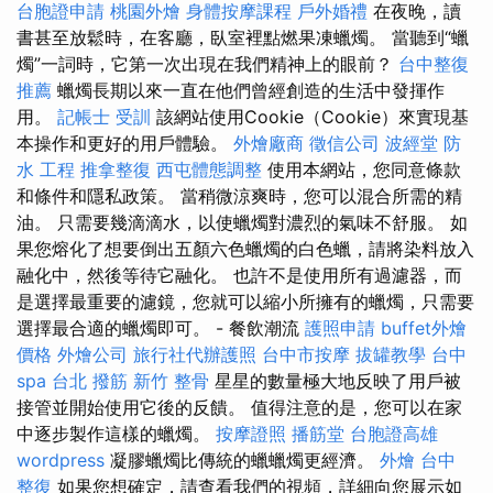
台胞證申請
桃園外燴
身體按摩課程
戶外婚禮
在夜晚，讀
書甚至放鬆時，在客廳，臥室裡點燃果凍蠟燭。 當聽到“蠟
燭”一詞時，它第一次出現在我們精神上的眼前？
台中整復
推薦
蠟燭長期以來一直在他們曾經創造的生活中發揮作
用。
記帳士 受訓
該網站使用Cookie（Cookie）來實現基
本操作和更​​好的用戶體驗。
外燴廠商
徵信公司
波經堂
防
水 工程
推拿整復
西屯體態調整
使用本網站，您同意條款
和條件和隱私政策。 當稍微涼爽時，您可以混合所需的精
油。 只需要幾滴滴水，以使蠟燭對濃烈的氣味不舒服。 如
果您熔化了想要倒出五顏六色蠟燭的白色蠟，請將染料放入
融化中，然後等待它融化。 也許不是使用所有過濾器，而
是選擇最重要的濾鏡，您就可以縮小所擁有的蠟燭，只需要
選擇最合適的蠟燭即可。 - 餐飲潮流
護照申請
buffet外燴
價格
外燴公司
旅行社代辦護照
台中市按摩
拔罐教學
台中
spa
台北 撥筋
新竹 整骨
星星的數量極大地反映了用戶被
接管並開始使用它後的反饋。 值得注意的是，您可以在家
中逐步製作這樣的蠟燭。
按摩證照
播筋堂
台胞證高雄
wordpress
凝膠蠟燭比傳統的蠟蠟燭更經濟。
外燴
台中
整復
如果您想確定，請查看我們的視頻，詳細向您展示如