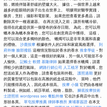
焰，燃燒伴隨著舒緩的壁爐大火。 據信，一個世界上越來
越多的藍眼睛的孩子出生在世界上。 明膠用於醫學實踐，
藥房，烹飪，攝影和電影業。 如果您想查看更多產品，請
刪除其中一種過濾器。 在再次浸入之前，讓所有蠟冷卻。
值得在此處提供第一個發布的保存日期。 為此，您可以用
蠟本身為蠟本身著色，您可以在創意商店中獲得。 這樣，
您可以混合更多獨特的顏色。 蠟燭可以是非常美麗和喜慶
的禮物。
沙鹿按摩
根據收件人的口味和家庭風格選擇。
到
府外燴
臉部撥筋
這種情況類似於香水的香水
推拿學徒
- 對
於一個人來說，這是一種很好的氣味，另一個人可能並不令
人愉快。
記帳士 軟體
基隆律師
如果選擇香水蠟燭，請選
擇較少的濃烈氣味。
網路行銷公司
人工植牙
對於蠟燭，您
想送給某人作為禮物，請查看包裝和外觀。
護照過期
更好
的質量型號可以包裝在高雅的紙盒或花瓶中。 當時，他們
只能獲得高收入，因此成本很高。
按摩 小腿
它們由各種材
料製成，例如紙，紙莎草紙，植物，脂肪。
腳底按摩技術
士證照班
wordpress seo
餐點外燴
它在許多商店中出售，
形狀各異。
草屯按摩推薦
律師事務所
柬埔寨簽證
在本文