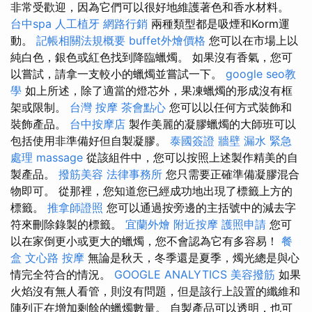
非常受歡迎，因為它們可以很好地維護著色和香水材料。
台中spa
人工植牙
網路行銷
兩種類型都是吸煙和Korm運
動。
記帳相關法規概要
buffet外燴價格
您可以在市場上以
純白色，銀色或紅色找到降臨蠟燭。 如果沒有香氣，您可
以嘗試，請拿一支較小的蠟燭並嘗試一下。
google seo教
學
如上所述，除了適當的燈芯外，果凍蠟燭的形成沒有框
架或限制。
台灣 按摩
茶會點心
您可以以任何方式裝飾和
裝飾產品。
台中按摩店
製作美麗的凝膠蠟燭的大師班可以
包括使用非準備好但自製凝膠。
泰國簽證
牆壁 漏水 緊急
處理
massage
從該組件中，您可以按照上述製作精美的自
製產品。
撥筋美容
法律事務所
您只需要正確準備凝膠混合
物即可。 從那裡，您知道您已經成功地出現了標籤上方的
標籤。
推拿師證照
您可以通過按旁邊的主括號中的減去字
符來刪除錄製的標籤。
宜蘭外燴
附近按摩
護照申請
您可
以在家倒更小或更大的蠟燭，您不會認為它有多容易！
餐
盒
文心路 按摩
無論是秋天，冬季還是夏季，燭光總是與心
情完全符合的情況。
GOOGLE ANALYTICS
美容撥筋
如果
火焰沒有無人看管，則沒有問題，但是該行上設置的纖維和
陣列正在增加剩餘的蠟燭數量。 自製產品可以透明，也可