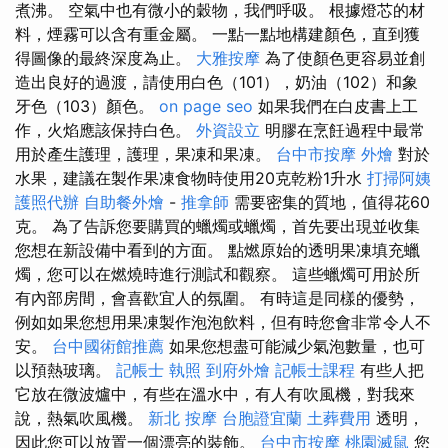
煮沸。 空氣中也有微小的穀物，我們呼吸。 根據燈芯的材
料，煙霧可以含有重金屬。 一點一點地構建顏色，直到獲
得圖像的最終深度為止。
大雅按摩
為了使顏色更容易並創
造出良好的過渡，請使用白色（101），奶油（102）和象
牙色（103）顏色。
on page seo
如果我們在白皮書上工
作，火焰應該保持白色。
外資設立
明膠在烹飪過程中最常
用於產生護理，護理，果凍和果凍。
台中市按摩
外燴
對於
水果，建議在製作果凍食物時使用20克乾粉1升水
打掃阿姨
護照代辦
自助餐外燴
-
推拿師
需要密集的質地，值得花60
克。 為了告訴您要購買的蠟燭或蠟燭，首先要出現並收集
您想在新設備中看到的方面。 點燃原始的透明果凍填充蠟
燭，您可以在燃燒時進行測試和觀察。 這些蠟燭可用於所
有內部房間，會喜歡宜人的氛圍。 有時這是同樣的優勢，
例如如果您想用果凍製作泡泡飲料，但有時您會非常令人不
安。
台中國術館推薦
如果您想盡可能減少氣泡數量，也可
以預熱玻璃。
記帳士 執照
到府外燴
記帳士課程
有些人把
它放在微波爐中，有些在溫水中，有人有吹風機，對我來
說，熱氣吹風機。
新北 按摩
台胞證宜蘭
土葬費用
透明，
因此您可以放置​​一個漂亮的裝飾。
台中市按摩
桃園滅鼠
您