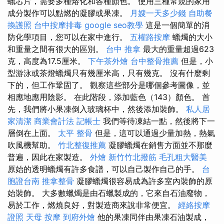
蠟芯片，需要多種熔化和各種顏色。 使用三種常規的家用
成分製作可以點燃的凝膠或果凍。
月嫂一天多少錢
自助餐
換護照
台中按摩排毒
google seo教學
這是一個簡單的消
防化學項目，您可以在家中進行。
五權路按摩
蠟燭的大小
和重量之間有很大的區別。
台中 推拿
最大的重量超過623
克，高度為17.5厘米。
下午茶外燴
台中整骨推薦
但是，小
型游泳或茶燈蠟燭只有幾厘米高，只有幾克。 沒有什麼剩
下的，但工作鞏固了。 觀察這些部分是哪個參考圖像，並
相應地應用陰影。 在此階段，添加藍色（143）顏色。 首
先，我們將小果凍倒入玻璃杯中，然後添加裝飾。
私人居
家清潔
商業會計法 記帳士
我們等待凍結一點，然後將下一
層倒在上面。
太平 整骨
但是，這可以通過少量加熱，熱氣
吹風機幫助。
竹北整復推薦
凝膠蠟燭在銷售方面並不那麼
普遍，因此在家製造。
外燴
新竹竹北撥筋
毛孔粗大醫美
原始的透明蠟燭有許多食譜，可以自己製作自己的手。
台
胞證台南
推拿整骨
凝膠蠟燭很容易成為許多室內裝飾的原
始裝飾。 大多數蠟燭是由石蠟製成的，它來自石油廢物，
易於工作，燃燒良好，對製造商來說非常便宜。
經絡按摩
證照
天母 按摩
到府外燴
他的果凍同伴由果凍石油製成，