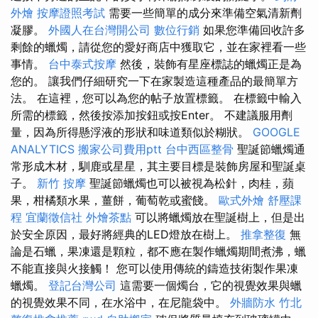
外燴
按摩證照考試
需要一些簡單的成分來準備空氣清新劑
凝膠。
外國人在台灣開公司
數位行銷
如果您準備回收許多
剩餘的蠟燭，請從您的愛好商店中獲取它，並在家裡看一些
事情。
台中泰式按摩
然後，裝飾有星座標誌的蠟燭正是為
您的。 讓我們仔細研究一下在家製造這種產品的最簡單方
法。 在這裡，您可以為您的帖子放置標籤。 在標籤中輸入
所需的標籤，然後按添加按鈕或按Enter。 不建議服用劑
量，因為所得懸浮液的形狀和味道類似於糊狀。
GOOGLE
ANALYTICS
搬家公司費用ptt
台中西區整骨
聖誕節蠟燭通
常形成木材，馴鹿或星星，其主要目標是裝飾房屋和聖誕桌
子。
新竹 按摩
聖誕節蠟燭也可以被視為松針，肉桂，蘋
果，柑橘類水果，薑餅，葡萄乾或蜜餞。
歐式外燴
舒壓課
程
宜蘭徵信社
外燴茶點
可以將蠟燭放在聖誕樹上，但是出
於安全原因，最好將經典的LED燈放在樹上。
推拿整復
無
論是石蠟，果凍還是顆粒，都不應在製作蠟燭期間煮沸，蠟
不能直接與火接觸！ 您可以使用傳統的鑄造技術製作果凍
蠟燭。
登記台灣公司
這需要一個燭台，它的視覺效果與蠟
的視覺效果不同，在水浴中，在尼龍袋中。
外牆防水
竹北