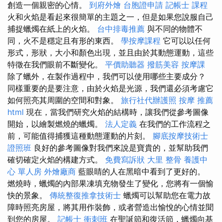
創造一個親密的心情。
到府外燴
台胞證申請
記帳士 課程
火和火焰是看起來很簡單的主題之一，但是如果您說服自己
捕捉蠟燭在紙上的火焰。
台中排毒推薦
與不同的物體不
同，火不是穩定且有形的東西。
學按摩課程
它可以以任何
形式，形狀，大小和顏色出現，並且由於其動態運動，這些
特徵在我們眼前不斷變化。
平價助聽器
撥筋美容
按摩課
除了蠟外，在製作過程中，我們可以使用哪些主要成分？
同樣重要的是要注意，由於火焰是光源，我們還必須考慮它
如何照亮其周圍的空間和對象。
旅行社代辦護照
按摩 推薦
html
現在，當我們研究火焰的結構時，讓我們從參考圖像
開始，以繪製燃燒的蠟燭。
法人定義
在我們的工作流程之
前，可能值得捕獲這種動態運動的片刻。
腳底按摩技術士
證照班
良好的參考圖像對我們來說是寶貴的，並幫助我們
確切確定火焰的構建方式。
免費寫訴狀
大里 整骨
養護中
心 單人房
外燴廠商
藍眼睛的人在黑暗中看到了更好的。
燃燒時，蠟燭的內部果凍填充物發生了變化，您將有一個愉
快的景象。
傳統整復推拿技術士
蠟燭可以幫助您在電力故
障時照亮房屋，將其用作裝飾，或者營造出愉悅的心情並聞
到您的房屋。
記帳士 衝刺班
在聖誕節和復活節，蠟燭向基