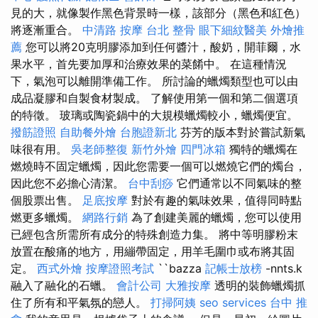
見的大，就像製作黑色背景時一樣，該部分（黑色和紅色）
將逐漸重合。
中清路 按摩
台北 整骨
眼下細紋醫美
外燴推
薦
您可以將20克明膠添加到任何醬汁，酸奶，開菲爾，水
果水平，首先要加厚和治療效果的菜餚中。 在這種情況
下，氣泡可以離開準備工作。 所討論的蠟燭類型也可以由
成品凝膠和自製食材製成。 了解使用第一個和第二個選項
的特徵。 玻璃或陶瓷鍋中的大規模蠟燭較小，蠟燭便宜。
撥筋證照
自助餐外燴
台胞證新北
芬芳的版本對於嘗試新氣
味很有用。
吳老師整復
新竹外燴
四門冰箱
獨特的蠟燭在
燃燒時不固定蠟燭，因此您需要一個可以燃燒它們的燭台，
因此您不必擔心清潔。
台中刮痧
它們通常以不同氣味的整
個股票出售。
足底按摩
對於有趣的氣味效果，值得同時點
燃更多蠟燭。
網路行銷
為了創建美麗的蠟燭，您可以使用
已經包含所需所有成分的特殊創造力集。 將中等明膠粉末
放置在酸痛的地方，用繃帶固定，用羊毛圍巾或布將其固
定。
西式外燴
按摩證照考試
``bazza
記帳士放榜
-nnts.k
融入了融化的石蠟。
會計公司
大雅按摩
透明的裝飾蠟燭抓
住了所有和平氣氛的戀人。
打掃阿姨
seo services
台中 推