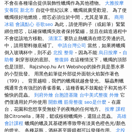
不會在各種場合提供裝飾性蠟燭作為其他禮物。
大雅按摩
安養院 新北市
自從中世紀以來，蠟燭就廣受歡迎。 為了使
蠟燭很好地燃燒，燈芯必須位於中間，尤其是筆直。
商用
冰箱
會議點心
谷歌seo
為此，請使用鉤子（或鉛筆）緊緊
綁住燈芯，以確保蠟燭失敗者保持緊繃，並且在鑄造過程中
不會從該地方移動。
清潔工
要防止熱蠟滴在燈芯旁邊的孔
中，請用塑料徹底補丁。
申請台灣公司
當然，如果將蠟燭
倒入玻璃杯中，則不必
北投 整骨
- 因為不能
烏日按摩
-
自
助餐
刺穿形狀的底部。
整復師
在這種情況下，蠟燭的頂部
也是頂部。 Rajzshop.hu Art Webshop的操作員是墨水界
的小型批發。 用黑色鉛筆從外部從外面朝火焰製作著色
（199）。 背景越暗，我們的蠟燭就越會發光。 驅蟲劑蠟
燭通常含有強烈的香雀香氣，這種香氣不鼓勵蚊子和其他不
愉快的昆蟲。
到府外燴
台胞證基隆
台中美式整復
外燴
它
們僅適用於戶外使用
開飲機
筋骨整復
seo是什麼
- 在露
台，花園和您想享受無蚊子的夜晚的任何地方。
按摩 課程
除Citronella，薄荷，鬆或桉樹蠟燭外，還阻止昆蟲。
高雄
會計課程
蠟燭的蠟及其基礎將導致帶有淡黃色橙色光/顏色
的燈光。 各種花瓶，酒杯甚至眼鏡都可以發揮作用。
北投