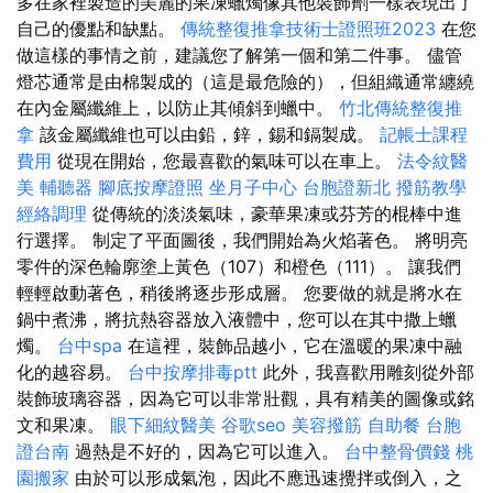
多在家裡製造的美麗的果凍蠟燭像其他裝飾劑一樣表現出了
自己的優點和缺點。
傳統整復推拿技術士證照班2023
在您
做這樣的事情之前，建議您了解第一個和第二件事。 儘管
燈芯通常是由棉製成的（這是最危險的），但組織通常纏繞
在內金屬纖維上，以防止其傾斜到蠟中。
竹北傳統整復推
拿
該金屬纖維也可以由鉛，鋅，錫和鎘製成。
記帳士課程
費用
從現在開始，您最喜歡的氣味可以在車上。
法令紋醫
美
輔聽器
腳底按摩證照
坐月子中心
台胞證新北
撥筋教學
經絡調理
從傳統的淡淡氣味，豪華果凍或芬芳的棍棒中進
行選擇。 制定了平面圖後，我們開始為火焰著色。 將明亮
零件的深色輪廓塗上黃色（107）和橙色（111）。 讓我們
輕輕啟動著色，稍後將逐步形成層。 您要做的就是將水在
鍋中煮沸，將抗熱容器放入液體中，您可以在其中撒上蠟
燭。
台中spa
在這裡，裝飾品越小，它在溫暖的果凍中融
化的越容易。
台中按摩排毒ptt
此外，我喜歡用雕刻從外部
裝飾玻璃容器，因為它可以非常壯觀，具有精美的圖像或銘
文和果凍。
眼下細紋醫美
谷歌seo
美容撥筋
自助餐
台胞
證台南
過熱是不好的，因為它可以進入。
台中整骨價錢
桃
園搬家
由於可以形成氣泡，因此不應迅速攪拌或倒入，之