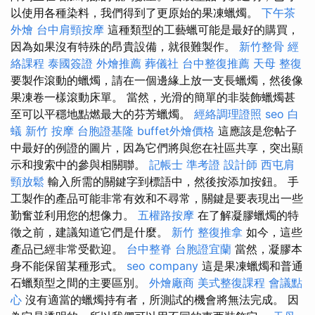
以使用各種染料，我們得到了更原始的果凍蠟燭。
下午茶
外燴
台中肩頸按摩
這種類型的工藝蠟可能是最好的購買，
因為如果沒有特殊的昂貴設備，就很難製作。
新竹整骨
經
絡課程
泰國簽證
外燴推薦
葬儀社
台中整復推薦
天母 整復
要製作滾動的蠟燭，請在一個邊緣上放一支長蠟燭，然後像
果凍卷一樣滾動床單。 當然，光滑的簡單的非裝飾蠟燭甚
至可以平穩地點燃最大的芬芳蠟燭。
經絡調理證照
seo
白
蟻
新竹 按摩
台胞證基隆
buffet外燴價格
這應該是您帖子
中最好的例證的圖片，因為它們將與您在社區共享，突出顯
示和搜索中的參與相關聯。
記帳士 準考證
設計師
西屯肩
頸放鬆
輸入所需的關鍵字到標語中，然後按添加按鈕。 手
工製作的產品可能非常有效和不尋常，關鍵是要表現出一些
勤奮並利用您的想像力。
五權路按摩
在了解凝膠蠟燭的特
徵之前，建議知道它們是什麼。
新竹 整復推拿
如今，這些
產品已經非常受歡迎。
台中整脊
台胞證宜蘭
當然，凝膠本
身不能保留某種形式。
seo company
這是果凍蠟燭和普通
石蠟類型之間的主要區別。
外燴廠商
美式整復課程
會議點
心
沒有適當的蠟燭持有者，所測試的機會將無法完成。 因