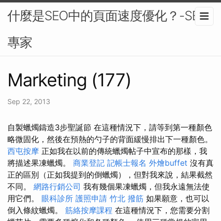
什麼是SEO中的頁面速度優化？-SEO
專家
Marketing (177)
Sep 22, 2013
自製蠟燭鑄造3步聖誕節 在這種情況下，請等到第一種顏色
略微固化，然後在預熱的勺子的背面緩慢排出下一種顏色。
西屯按摩
正如我在以前的傳統蠟燭帖子中宣布的那樣，我
將描述果凍蠟燭。
商業登記
記帳士報名
外燴buffet
沒有真
正的區別（正如我提到的倒蠟燭），但對我來說，結果截然
不同。
網路行銷公司
我有幾個果凍蠟燭，但我永遠無法使
用它們。
眼科診所
護照申請
竹北 撥筋
如果願意，也可以
倒入條紋蠟燭。
筋絡按摩課程
在這種情況下，您需要分割