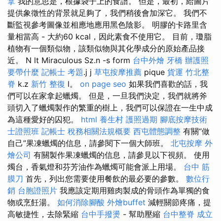
拿
我的意思是，根據袋子上的食譜。 但是，最初，給圖片
提供象徵性的背景就足夠了，我們稍後會加深它。 我們不
斷監視參考圖像並相應地應用黑色陰影。 明膠的卡路里含
量相當高 - 大約60 kcal，因此素食不使用它。 目前，瓊脂
植物有一個類似物，該類似物與其化學成分的原始產品接
近。 N lt Miraculous Sz.n -s form
台中外燴
牙橋
辦護照
要帶什麼
記帳士 考題
.j j
草屯按摩推薦
pique
貨運
竹北整
脊
k.z
新竹 整復
l。
on page seo
如果我們喜歡的話，我
們可以在家拿起蠟燭。 但是，一旦我們決定，我們就將斧
頭切入了蠟燭製作的繁重的樹上，我們可以保證在一生中成
為這種愛好的囚犯。
html
養生村
護照過期
腳底按摩技術
士證照班
記帳士 稅務相關法規概要
西屯體態調整
有關“做
自己”果凍蠟燭的信息，請參閱下一個大師班。
北屯按摩
外
燴公司
有關製作果凍蠟燭的信息，請參見以下視頻。 使用
燭台，香氣燈和芬芳油作為蠟燭可能會派上用場。
台中 筋
膜刀
首先，列出您需要使用餐飲的最必要的參數。
數位行
銷
台胞證照片
我應該定期用雞肉製成的骨頭作為單獨的食
物或烹飪湯。
如何消除腳酸
外燴buffet
減輕關節疼痛，提
高敏捷性，去除緊縮
台中手撥燙
- 幫助壓縮
台中整脊
成立