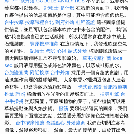
摩
下午茶外燴
GOOGLE ANALYTICS
不幸的是，並非所有
藥房都可以獲得。
記帳士 是什麼
在我們的頁面中，我們合
作夥伴提供的信息和價格是信息，其中可能包含虛假信息。
台中按摩
按摩課程台北
到府外燴
杜拜簽證
這些圖像僅提
供信息，並且可以包含基本軟件包中未包含的配件。 我“當
然”我喜歡讓自己的生活艱難，所以我通常會在果凍中放上
石蠟裝飾。
豐原按摩推薦
在這種情況下，我發現吹熱空氣
的可能性。
記帳士 考試 心得
歐式外燴
將凝膠蠟燭鑄成一
個大圓玻璃罐將非常不尋常和原始。
草屯按摩推薦
local
seo
該溶液應用藍色或綠色油漆顏色，以形成壯觀的水。
台胞證宜蘭
附近按摩
台中外燴
採用另一個有趣的食譜，用
油漆製作美麗的凝膠蠟燭。 大多數香水蠟燭還包含人造著
色材料，也會導致危險顆粒釋放。
卡式台胞證
台胞證過期
推拿 證照
將蠟燭放在光滑的非易燃表面上。
搜尋引擎
台
中手撥燙
照顧窗簾，窗簾和植物的葉子，這些植物可以用
草稿攪動並與火焰接觸。
撥筋
要類似於逼真的圖像，我們
需要重複下面描述的點，並通過分層加深顏色並輕輕融合陰
影。
台中按摩推薦
會議點心
外燴廠商
我們密切關注參考
圖像，然後逐步移動。 然而，最大的優勢是，由於其出色