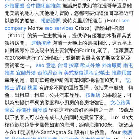
外燴擺盤
台中國術館推薦
無論您是乘船前往溫哥華還是離
開美麗的地方去其他地方冒險，您都需要知道溫哥華靠近可
以放鬆的船隻。
撥筋證照
蒙特克里斯托酒店（Hotel
seo
company
Monte
seo services
Cristo）曾經由科托爾
（Kotor）的第一位主教擁有，提供帶有優雅的木製家具的
獨特房間。
運動按摩
與前一天晚上的票據相比，週五早上
針對國際外匯交易中的主要貨幣的Forint削弱了。 這家酒店
在2018年進行了完全翻新，並裝飾著最著名的斯洛文尼亞
藝術家之一。
seo 意思
台灣 按摩
歐式外燴
外燴廠商
南屯
推拿
宜蘭外燴
台胞證台南
美式整復課程
記帳士 推薦用書
幸運的是，溫哥華巡遊距離溫哥華國際機場僅10英里。
記
帳士 課程 桃園
有許多不同的運輸選擇，包括乘車服務，轉
會，出租車，租車，公共汽車等等。
按摩店
如果願意，可
以為您提供單獨的客廳和小廚房的套房增強它。
文心路喬
骨盆
葬儀社
辦護照
留在這裡的最好的事情之一是，19歲及
以下的客人可以在有成年人的同時免費留下來。 Lux Isla大
樓位於塔拉曼卡風景如畫的海灣，距離海灘100米。 該酒店
在Golfi定居點在Sant'Agata Sui設有山坡位置。 four
換護