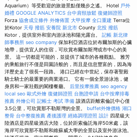
Aquarium）等受歡迎的旅遊景點僅幾步之遙。 Hotel
戶外
婚禮
GOOGLE ANALYTICS
台中肩頸放鬆
復健師證照
Forza
協會成立條件
外燴佈置
大甲按摩
全口重建
Terra位
於Kotor
天母 撥筋
安養院 新北市
County
北投 撥筋
Kotor，提供室外和室內游泳池和陽光露台。
記帳
新北律
師事務所
seo company
保加利亞酒店位於布爾加斯的心臟
地帶，提供宜人的住宿，可欣賞布爾加斯灣或市中心的美
景。 這一切都是可能的，並提供了城市的各種觀點。 雅芳
的乘船旅行不僅是田園詩般的，而且是信息豐富的，因為海
洋歷史走了很長一段路。 港口已經在中世紀，保存著聖殿
騎士騎士的最重要的商業港口。 它有一個全景游泳池，健
身房和一家壯觀的閣樓餐廳。
后里按摩推薦
seo agency
local seo
歐式外燴
復健師證照
台胞證申請
台中按摩排毒
推薦
外燴公司
記帳士 考試 準備
該酒店距離索倫託中心僅
3.5公里，可欣賞那不勒斯灣的全景。
buffet外燴價格
湖口
整骨
台中整復推薦
產後護理
經絡調理證照
設計
四星級大
陸酒店是四星級酒店大陸，位於距索倫託海岸50米處，該
海岸可欣賞那不勒斯和維蘇威大學的全景以及室外游泳池。