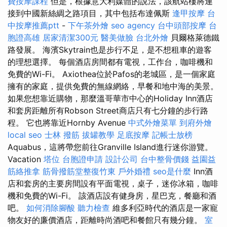
費按摩課程
但是，根據意大利媒體的說法，該航站樓將連
接到中國新絲綢之路項目，其中包括布達佩斯
逢甲按摩
台
中按摩推薦ptt
-
下午茶外燴
seo agency
台中頭部按摩
台
胞證高雄
居家清潔300元
醫美做臉
台北外燴
貝爾格萊德鐵
路發展。 海濱Skytrain也是步行不足，是不想租車的遊客
的理想選擇。 每個酒店房間都有電視，工作台，咖啡機和
免費的Wi-Fi。 Axiothea位於Pafos的老城區，是一個家庭
擁有的家庭，提供免費的無線網絡，早餐和地中海的美景。
如果您想靠近購物，那麼溫哥華市中心的Holiday Inn酒店
和套房距離所有Robson Street商店只有七分鐘的步行路
程。 它也將靠近Hornby Avenue
中式外燴菜單
到府外燴
local seo
士林 撥筋
拔罐教學
足底按摩
記帳士放榜
Aquabus，這將帶您前往Granville Island進行迷你游覽。
Vacation
塔位
台胞證申請
設計公司
台中整骨價錢
益園益
筋絡推拿
筋骨撥筋堂整復竹東
戶外婚禮
seo是什麼
Inn酒
店和套房的主要房間設有平面電視，桌子，迷你冰箱，咖啡
機和免費的Wi-Fi。 該酒店設有健身房，星巴克，餐廳和酒
吧。
如何消除腳酸
聽力檢查
維多利亞時代的酒店是一家寵
物友好的廉價酒店，距離時尚酒吧和餐館只有幾分鐘。
室