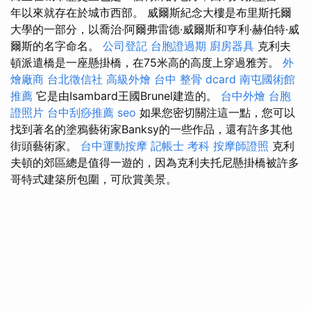
年以來就存在於城市西部。 威爾斯紀念大樓是布里斯托爾
大學的一部分，以喬治·阿爾弗雷德·威爾斯和亨利·赫伯特·威
爾斯的名字命名。
公司登記
台胞證過期
廚房器具
克利夫
頓派遣橋是一座懸掛橋，在75米高的高度上穿過雅芳。
外
燴廠商
台北徵信社
高級外燴
台中 整骨 dcard
南屯國術館
推薦
它是由Isambard王國Brunel建造的。
台中外燴
台胞
證照片
台中刮痧推薦
seo
如果您密切關注這一點，您可以
找到著名的塗鴉藝術家Banksy的一些作品，還有許多其他
街頭藝術家。
台中運動按摩
記帳士 考科
按摩師證照
克利
夫頓的郊區總是值得一遊的，因為克利夫托尼懸掛橋被許多
哥特式建築所包圍，可欣賞美景。