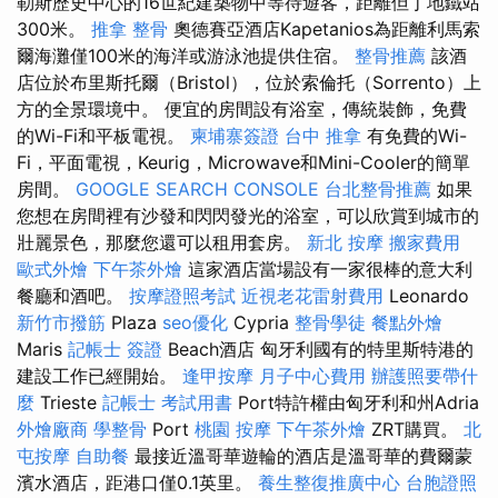
勒斯歷史中心的16世紀建築物中等待遊客，距離但丁地鐵站
300米。
推拿 整骨
奧德賽亞酒店Kapetanios為距離利馬索
爾海灘僅100米的海洋或游泳池提供住宿。
整骨推薦
該酒
店位於布里斯托爾（Bristol），位於索倫托（Sorrento）上
方的全景環境中。 便宜的房間設有浴室，傳統裝飾，免費
的Wi-Fi和平板電視。
柬埔寨簽證
台中 推拿
有免費的Wi-
Fi，平面電視，Keurig，Microwave和Mini-Cooler的簡單
房間。
GOOGLE SEARCH CONSOLE
台北整骨推薦
如果
您想在房間裡有沙發和閃閃發光的浴室，可以欣賞到城市的
壯麗景色，那麼您還可以租用套房。
新北 按摩
搬家費用
歐式外燴
下午茶外燴
這家酒店當場設有一家很棒的意大利
餐廳和酒吧。
按摩證照考試
近視老花雷射費用
Leonardo
新竹市撥筋
Plaza
seo優化
Cypria
整骨學徒
餐點外燴
Maris
記帳士 簽證
Beach酒店 匈牙利國有的特里斯特港的
建設工作已經開始。
逢甲按摩
月子中心費用
辦護照要帶什
麼
Trieste
記帳士 考試用書
Port特許權由匈牙利和州Adria
外燴廠商
學整骨
Port
桃園 按摩
下午茶外燴
ZRT購買。
北
屯按摩
自助餐
最接近溫哥華遊輪的酒店是溫哥華的費爾蒙
濱水酒店，距港口僅0.1英里。
養生整復推廣中心
台胞證照