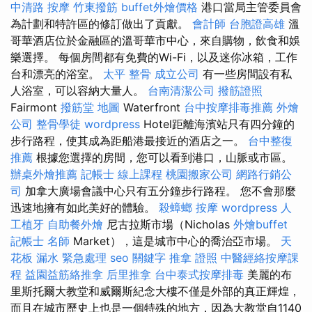
中清路 按摩
竹東撥筋
buffet外燴價格
港口當局主管委員會
為計劃和特許區的修訂做出了貢獻。
會計師
台胞證高雄
溫
哥華酒店位於金融區的溫哥華市中心，來自購物，飲食和娛
樂選擇。 每個房間都有免費的Wi-Fi，以及迷你冰箱，工作
台和漂亮的浴室。
太平 整骨
成立公司
有一些房間設有私
人浴室，可以容納大量人。
台南清潔公司
撥筋證照
Fairmont
撥筋堂 地圖
Waterfront
台中按摩排毒推薦
外燴
公司
整骨學徒
wordpress
Hotel距離海濱站只有四分鐘的
步行路程，使其成為距船港最接近的酒店之一。
台中整復
推薦
根據您選擇的房間，您可以看到港口，山脈或市區。
辦桌外燴推薦
記帳士 線上課程
桃園搬家公司
網路行銷公
司
加拿大廣場會議中心只有五分鐘步行路程。 您不會那麼
迅速地擁有如此美好的體驗。
殺蟑螂
按摩
wordpress
人
工植牙
自助餐外燴
尼古拉斯市場（Nicholas
外燴buffet
記帳士 名師
Market），這是城市中心的喬治亞市場。
天
花板 漏水 緊急處理
seo 關鍵字
推拿 證照
中醫經絡按摩課
程
益園益筋絡推拿
后里推拿
台中泰式按摩排毒
美麗的布
里斯托爾大教堂和威爾斯紀念大樓不僅是外部的真正輝煌，
而且在城市歷史上也是一個特殊的地方，因為大教堂自1140