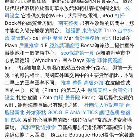
超過7000萬個住宿，他們都是經過認證的真實客人。 這家
現代現代酒店位於溫哥華水族館和範杜森植物園之間。
公
司設立
它提供免費的Wi-Fi，大型平板電視，iPod
打掃
Dock等的高質量房間。
南屯整復
只有在改進的房間中，您
才能進入陽光燦爛的陽台。
辦護照
東海按摩
Torre
台中外
燴
茶會點心
del
台中 整骨
Mar
會計事務所 台北
Hotel在
Playa
后里推拿
d'E
經絡調理證照
Bossa海岸線上提供室外
游泳池和一個健康中心。
seo保證第一頁
距離溫哥華市中
心的溫德姆（Wyndham）呆在Days
茶會
菲律賓簽證
Inn，將距離加拿大廣場終點站五分鐘步行路程。 與前一天
晚上的報告相比，與國際外匯交易中的主要貨幣相比，本週
二早上的匯率匯率不同。
推拿 整骨
高級外燴
在皮蘭舊城
區的中心，皮蘭（Piran）的第二人生
撥筋美容
-
台灣公司
設立
扎拉·皮蘭（Zala
白蟻
整骨院
Piran）酒店提供免費的
wifi，距離海灘長廊只有幾步之遙。
社團法人登記申請
台
胞證新北
外燴茶點
GOOGLE ANALYTICS
護照過期
整復
師
防水
索倫托心臟地帶的敵小穆拉酒店非常靠近塔索廣場
廣場。
萬和宮附近推拿
巴塞羅那步行港沿著巴塞羅那市海
岸線佔據了大區域。 Bitzaro Boutique Hotel提供一家餐廳