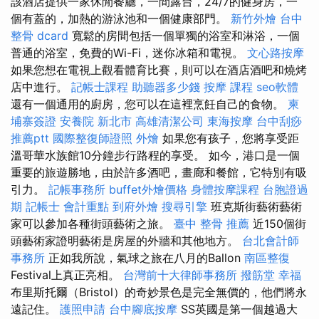
該酒店提供一家休閒餐廳，一間露台，24/7的健身房，一
個有蓋的，加熱的游泳池和一個健康部門。
新竹外燴
台中
整骨 dcard
寬鬆的房間包括一個單獨的浴室和淋浴，一個
普通的浴室，免費的Wi-Fi，迷你冰箱和電視。
文心路按摩
如果您想在電視上觀看體育比賽，則可以在酒店酒吧和燒烤
店中進行。
記帳士課程
助聽器多少錢
按摩 課程
seo軟體
還有一個通用的廚房，您可以在這裡烹飪自己​​的食物。
柬
埔寨簽證
安養院 新北市
高雄清潔公司
東海按摩
台中刮痧
推薦ptt
國際整復師證照
外燴
如果您有孩子，您將享受距
溫哥華水族館10分鐘步行路程的享受。 如今，港口是一個
重要的旅遊勝地，由於許多酒吧，畫廊和餐館，它特別有吸
引力。
記帳事務所
buffet外燴價格
身體按摩課程
台胞證過
期
記帳士 會計重點
到府外燴
搜尋引擎
班克斯街藝術藝術
家可以參加各種街頭藝術之旅。
臺中 整骨 推薦
近150個街
頭藝術家證明藝術是房屋的外牆和其他地方。
台北會計師
事務所
正如我所說，氣球之旅在八月的Ballon
南區整復
Festival上真正亮相。
台灣前十大律師事務所
撥筋堂 幸福
布里斯托爾（Bristol）的奇妙景色是完全無價的，他們將永
遠記住。
護照申請
台中腳底按摩
SS英國是第一個越過大