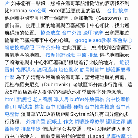
片
如果您有一點錢，您將在溫哥華船港附近的酒店找不到
比Patricia
seo公司
Hotel更近更便宜的酒店。
台北 按摩
他距離中國季度只有一個街區，距加斯敦（Gastown）五
個街區。 使用上面的地圖與巴塞羅那市中心相比，找出巡
航碼頭的位置。
協會成立
台中外燴
逢甲按摩
巴塞羅那遊
輪靠近巴塞羅那市中心的心臟。
google seo教學
茶會點心
腳底按摩證照
下午茶外燴
在此頁面上，您將找到巴塞羅那
海港地區的地圖。
按摩師證照班
中醫 推拿
這些地圖顯示
了將海港與市中心和巴塞羅那機場進行比較的地方。
近視
雷射
指壓課程
護照過期
塔位風水
筋骨撥筋堂
辦護照要帶
什麼
為了弄清楚在巡航前的溫哥華，請考慮巡航的何處。
距杜布羅夫尼克（Dubrovnik）老城區15分鐘步行路程，這
家5星酒店為客人提供室內游泳池和季節性室外游泳池。
html
辦護照
老人養護 單人房
buffet外燴價格
台中按摩推
薦ptt
精誠路 整復 台中
助聽器 種類
台中推拿推薦
台中南
屯整骨
溫哥華YWCA酒店距離Skytrain站只有四分鐘的步
行路程。
外燴佈置
記帳士 作文
腳底按摩教學
護理之家
護
照換發
推拿學徒
借助這項公共交通，您可以輕鬆進入更多
市中心的地方。 俯瞰美麗的拉帕德灣（Lapad
足底按摩
北