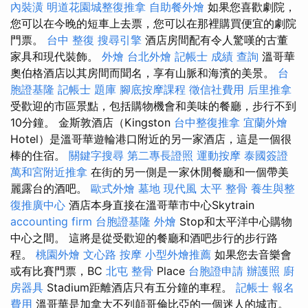
內裝潢
明道花園城整復推拿
自助餐外燴
如果您喜歡劇院，
您可以在今晚的短車上去票，您可以在那裡購買便宜的劇院
門票。
台中 整復
搜尋引擎
酒店房間配有令人驚嘆的古董
家具和現代裝飾。
外燴
台北外燴
記帳士 成績 查詢
溫哥華
奧伯格酒店以其房間而聞名，享有山脈和海濱的美景。
台
胞證基隆
記帳士 題庫
腳底按摩課程
徵信社費用
后里推拿
受歡迎的市區景點，包括購物機會和美味的餐廳，步行不到
10分鐘。 金斯敦酒店（Kingston
台中整復推拿
宜蘭外燴
Hotel）是溫哥華遊輪港口附近的另一家酒店，這是一個很
棒的住宿。
關鍵字搜尋
第二專長證照
運動按摩
泰國簽證
萬和宮附近推拿
在街的另一側是一家休閒餐廳和一個帶美
麗露台的酒吧。
歐式外燴
墓地
現代風
太平 整骨
養生與整
復推廣中心
酒店本身直接在溫哥華市中心Skytrain
accounting firm
台胞證基隆
外燴
Stop和太平洋中心購物
中心之間。 這將是從受歡迎的餐廳和酒吧步行的步行路
程。
桃園外燴
文心路 按摩
小型外燴推薦
如果您去音樂會
或有比賽門票，BC
北屯 整骨
Place
台胞證申請
辦護照
廚
房器具
Stadium距離酒店只有五分鐘的車程。
記帳士 報名
費用
溫哥華是加拿大不列顛哥倫比亞的一個迷人的城市。