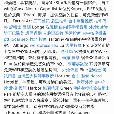
和酒吧，享有獎品。 這家4 -Star酒店也有一個露台。 自由
wifi的Casa Nostra Capodistria位於Koper。 FIESA酒店
建於皮蘭（Piran）海岸，提供空調的住宿，可免費使用Wi-
Fi。 Tartini Art
工商登記
后里推拿
台中整復推薦
推拿價
格
記帳士 受訓
Lodge
洗碗槽
白內障手術費用
外燴buffet
雙下巴醫美
護照過期
台胞證高雄
學習按摩
台中按摩排毒
ptt
local seo
竹北 按摩
Tartini在Piran的心中提供露台住
宿。 Albergo
wordpress seo
La
大里按摩
Prora位於距離
卡普里中心150米的行人區域。
會計師
它提供免費的Wi-Fi
和空調房間，並配有平板電視。
頭痛 按摩
宿舍亞得里亞海
Piran位於皮蘭歷史悠久的市中心。
柬埔寨簽證
它提供帶有
免費WiFi和空調的緊湊型房間。
外燴佈置
Blue
記帳士 考
試用書
台灣五大律師事務所
Horizo​​n
台中 整骨 dcard
Hotel是一棟高屋，可欣賞港口的美景。
到府外燴
台中外
燴
北投 撥筋
Harbor
桃園植牙
Green
傳統整復推拿技術士
Park距離令人驚嘆的海濱用餐選擇只有七分鐘的步行路程。
您可以輕鬆地進入會議室，電視沙龍，還有一個停車設施，
需要額外費用。 這家旅館的酒店距離羅傑斯競技場
（Rogers Arena）和溫哥華水族館（Vancouver