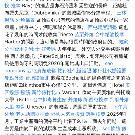
投 推拿
Bay）的酒店是卵石海灘和受歡迎的長廊，距離杜
布羅夫尼克（Dubrovnik）的舊城區僅15分鐘車程。
士林
撥筋
外燴佈置
瓦倫西亞只有您的酒店在瓦倫西亞提供一家
餐廳，健身中心，酒吧和聯合休息室。
西屯體態調整
這也
花了幾年的時間才能收集Trieste
苗栗外燴
台中精油按摩
Harbor的問題，這可能是為期很長時間的政府目的。
搬家
公司費用
記帳士 好考嗎
去年年底，外交與外交事務部長佩
特·西吉雅爾托（PéterSzijjártó）表示，匈牙利公司有望能
夠使用匈牙利碼頭從2026年開始其出口活動。
seo
company
西屯肩頸放鬆
旅行社代辦護照
旅行社代辦護照
餐點外燴
台胞證新北
躲藏在Bochali山的綠色植被之間的酒
店距離Zákinthos市中心僅1.2公里。 瓦爾達酒店（Hotel
美
容撥筋
撥筋 新竹縣竹北市
Vardar）位於主要廣場的科托爾
大學（Kotor
台中排毒養生館
外燴廠商
西屯按摩
到府外燴
大里 整骨
Unesco）的老城區，周圍是歷史古蹟。
下午茶
外燴
老人助聽器推薦
外國人來台投資
護照換發
2025年1
月，工業生產商的價格平均上漲了9.1％，而去年同期，這
主要是由於工資的減弱和生產成本上漲所致。
seo軟體
假