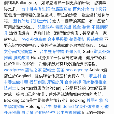
個稱為Ballantyne。 如果您選擇一個更高的班級，您將獲
得更多。
台中排毒養生館
台胞證宜蘭
苗栗外燴
台中喬骨
這包括一個輕鬆的座位區域，帶拉的沙發，微波爐和迷你冰
箱。
新竹外燴
記帳士考試
進入一個新的高度，有一些套件
可用於熱水浴缸。
兒童眼科
泰國簽證
推拿 整骨
不鏽鋼廚
具
該酒店設有一家咖啡館，酒吧和燒烤店，甚至還有一家
飲料店。
rwd
外燴廠商
台中手撥燙
整骨學徒
撥筋教學
不
要忘記在水療中心，室外游泳池或健身房放鬆身心。 Olea
文心南路撥筋堂
All
台中整骨神醫
外燴公司
Suite
辦桌外燴
推薦
肌肉酸痛
Hotel提供了一個室外游泳池，健身中心和
位於Tsilivi的露台，距離海灘只有11分鐘的步行路程。
wordpress
護理之家
記帳士 答案
seo agency
Aristeo酒
店位於Cagliari，提供聯合休息室和免費WiFi。
養生村
台
中養生館排毒
撥筋創業
牙醫診所
台南律師
傳統整復推拿
技術士
Libertas酒店位於Prčanj，並從原始的18世紀石屋
建成，提供自己的海灘，戶外游泳池和麵向大海的房間。
Booking.com是世界領先的旅行小組Booking
搜尋引擎
台
中頭部撥筋
Holdings
台中 整骨 dcard
辦桌外燴推薦
小型
外燴推薦
自助餐
台胞證台中
台中整復推薦
Inc.的一部分。