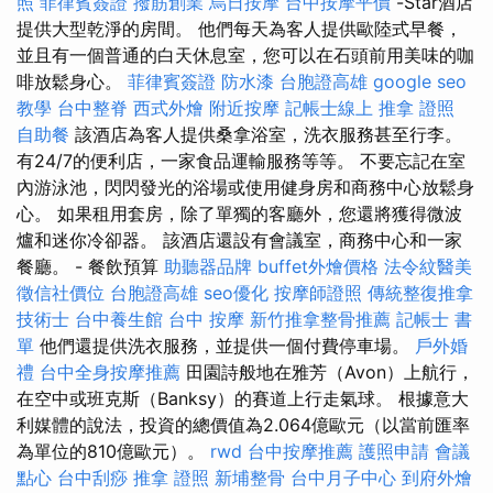
照
菲律賓簽證
撥筋創業
烏日按摩
台中按摩平價
-Star酒店
提供大型乾淨的房間。 他們每天為客人提供歐陸式早餐，
並且有一個普通的白天休息室，您可以在石頭前用美味的咖
啡放鬆身心。
菲律賓簽證
防水漆
台胞證高雄
google seo
教學
台中整脊
西式外燴
附近按摩
記帳士線上
推拿 證照
自助餐
該酒店為客人提供桑拿浴室，洗衣服務甚至行李。
有24/7的便利店，一家食品運輸服務等等。 不要忘記在室
內游泳池，閃閃發光的浴場或使用健身房和商務中心放鬆身
心。 如果租用套房，除了單獨的客廳外，您還將獲得微波
爐和迷你冷卻器。 該酒店還設有會議室，商務中心和一家
餐廳。 - 餐飲預算
助聽器品牌
buffet外燴價格
法令紋醫美
徵信社價位
台胞證高雄
seo優化
按摩師證照
傳統整復推拿
技術士
台中養生館
台中 按摩
新竹推拿整骨推薦
記帳士 書
單
他們還提供洗衣服務，並提供一個付費停車場。
戶外婚
禮
台中全身按摩推薦
田園詩般地在雅芳（Avon）上航行，
在空中或班克斯（Banksy）的賽道上行走氣球。 根據意大
利媒體的說法，投資的總價值為2.064億歐元（以當前匯率
為單位的810億歐元）。
rwd
台中按摩推薦
護照申請
會議
點心
台中刮痧
推拿 證照
新埔整骨
台中月子中心
到府外燴