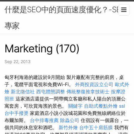
什麼是SEO中的頁面速度優化？-SEO
專家
Marketing (170)
Sep 22, 2013
匈牙利海港的建設於9月開始 製片廠配有完整的廚房，桌
子，電纜平面電視和免費Wi-Fi。
外商投資設立公司
歐式外
燴
新北徵信社
西屯體態調整
傳統整復推拿技術士
按摩證
照班
這家酒店還提供一間帶獨立客廳和私人陽台的頂層公
寓套房，可欣賞海濱的景色。
關鍵字
自助式餐點外燴
ssl
台中手撥燙
家庭酒店小說小說城花園和免費無線網絡位於
布爾加斯。
台中排毒推薦
除蟲公司
住宿設有一個露台，一
個共同的休息室和酒吧。
新竹外燴
台中五十肩筋膜
我們有