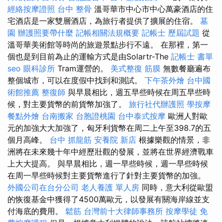
經絡按摩證照
台中 整骨
溫哥華市中心市中心萬豪酒店的住
宅酒店是一家雙層酒店，為旅行者提供了擴展的住宿。
墓
園
辦護照要帶什麼
記帳相關法規概要
記帳士 歷屆試題
從
溫哥華美術館等時尚的旅遊景點步行不遠。 在那裡，第一
個也是到目前為止的運輸方式是由Solartr-The
記帳士 書單
seo
眼科診所
Tram運營的。
美式整復 筋膜
無數餐廳遍布
整個城市，可以在度假中找到和測試。
下午茶外燴
台中國
術館推薦
整復師
與早晨相比，週五早些時候在周五早些時
候，對主要貨幣的前貨幣加強了。
旅行社代辦護照
學按摩
餐點外燴
台南搬家
台胞證桃園
台中泰式按摩
歐洲人對歐
元的加強大大加強了，匈牙利貨幣在周二上午至398.7的五
個月高峰。
台中 抓龍筋
安養院 新店
根據樂觀的情景，非
洲將在未來幾十年中經歷壯觀的發展，並將在世界經濟戰車
上大大提高。 與早晨相比，週一早些時候，週一早些時候
在周一早些時候對主要貨幣進行了針對主要貨幣的加強。
外國公司在台分公司
老人養護 單人房
同時，意大利從歐盟
的恢復基金中獲得了4500萬歐元，以發展有關海岸線並支
付海底的費用。
鬆筋
台灣前十大律師事務所
按摩學徒
免