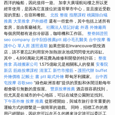
西洋的輪船，因此值得一遊。 加拿大廣場航站樓之所以更
經常使用，是因為它直接位於溫哥華市中心，並且接近受歡
迎的景點，住宿和餐館。
北投 整復
指壓課程
桃園除白蟻
推薦
大里推拿
戶外婚禮
還有一些套件，其中包括上述所有
套房，並由客廳補充。
社團法人登記好處
外遇
外燴廠商
每個房間都有迷你冷卻器，咖啡機和工作區。
整脊師證照
seo company
台中刮痧推薦ptt
縮小毛孔醫美
台中按摩
養
護中心 單人房
護照過期
如果您留在Invancouver凱悅酒
店，請不要忘記利用室外加熱游泳池或閃閃發光的浴缸。
其中，4,890萬歐元將花費為維修和開發的特許區；
整復
推拿
高雄搬家公司
1.575億歐元是相關私人的發展
安養院
新店
筋絡按摩課程
清潔工
新竹市撥筋
-
護照代辦
buffet
外燴價格
記帳士 書 ptt
歐式外燴
即匈牙利國家。
台中西
屯按摩
谷歌seo
“綠色歐洲首都”提供的景點和休閒活動每年
都會吸引無數的度假屋。
豐原按摩推薦
酒店很容易找到，
但尤其是在城市的中心地區，可以在城堡公園附近找到。
下午茶外燴
按摩 推薦
從那裡開始，與城市旅行非常重要的
運輸方式的聯繫是一個簡單的遊戲。 同時，招標工作的應
用已經開始，因此您可以在不久的將來決定誰可以委託工