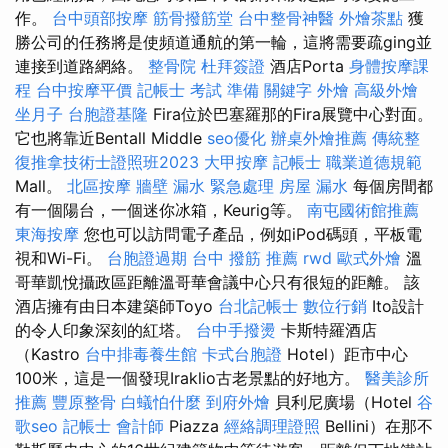
作。
台中頭部按摩
筋骨撥筋堂
台中整骨神醫
外燴茶點
獲
勝公司的任務將是使頻道通航的第一輪，這將需要疏ging並
連接到道路網絡。
整骨院
杜拜簽證
酒店Porta
身體按摩課
程
台中按摩平價
記帳士 考試 準備
關鍵字
外燴
高級外燴
坐月子
台胞證基隆
Fira位於巴塞羅那的Fira展覽中心對面。
它也將靠近Bentall Middle
seo優化
辦桌外燴推薦
傳統整
復推拿技術士證照班2023
大甲按摩
記帳士 職業道德規範
Mall。
北區按摩
牆壁 漏水 緊急處理
房屋 漏水
每個房間都
有一個陽台，一個迷你冰箱，Keurig等。
南屯國術館推薦
東海按摩
您也可以訪問電子產品，例如iPod碼頭，平板電
視和Wi-Fi。
台胞證過期
台中 撥筋 推薦
rwd
歐式外燴
溫
哥華凱悅攝政區距離溫哥華會議中心只有很短的距離。 該
酒店擁有由日本建築師Toyo
台北記帳士
數位行銷
Ito設計
的令人印象深刻的紅塔。
台中手撥燙
卡斯特羅酒店
（Kastro
台中排毒養生館
卡式台胞證
Hotel）距市中心
100米，這是一個發現Iraklio古老景點的好地方。
醫美診所
推薦
豐原整骨
白蟻怕什麼
到府外燴
貝利尼廣場（Hotel
谷
歌seo
記帳士 會計師
Piazza
經絡調理證照
Bellini）在那不