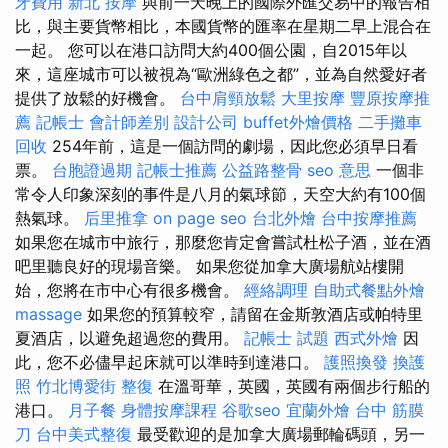
牙費用
新北 按摩
與前一天晚上的國際外匯交易中的報告相
比，與主要貨幣相比，本國貨幣的匯率在星期二早上混合在
一起。 您可以在港口訪問大約400個公園，自2015年以
來，這座城市可以被視為“歐洲綠色之都”，並為自然愛好者
提供了放鬆的好機會。
台中肩頸放鬆
大里按摩
豐原按摩推
薦
記帳士 會計師差別
設計公司
buffet外燴價格
二手攤車
回收
254年前，這是一個訪問的劇場，因此您必須早日看
票。
台胞證過期
記帳士推薦
公益路整骨
seo 意思
一個非
常令人印象深刻的事件是八月的氣球節，天空大約有100個
熱氣球。
后里推拿
on page seo
台北外燴
台中按摩推薦
如果您在城市中旅行，那麼您肯定會嘗試杜松子酒，並在酒
吧里聽良好的現場音樂。 如果您從加拿大廣場航站樓開
始，您將在市中心有很多機會。
經絡調理
自助式餐點外燴
massage
如果您的預算較窄，請留在金斯敦酒店或帕特里
夏酒店，以避免超過您的費用。
記帳士 試題
西式外燴
因
此，您不必儘早起床就可以準時到達港口。
護照換發
換護
照
竹北博愛街 整復
在溫哥華，英國，英國有兩個步行船的
港口。
月子餐
身體按摩課程
谷歌seo
宜蘭外燴
台中 筋膜
刀
台中美式整復
最受歡迎的是加拿大廣場郵輪碼頭，另一