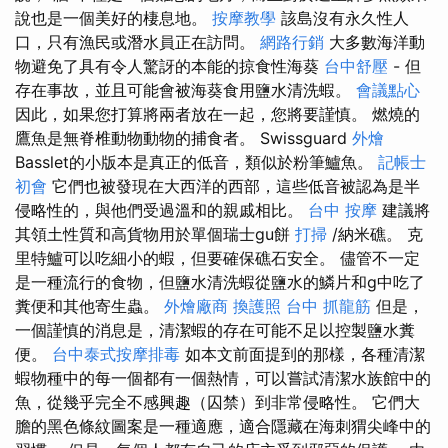
說也是一個美好的棲息地。
按摩教學
該島沒有永久性人
口，只有漁民或潛水員正在訪問。
網路行銷
大多數海洋動
物避免了具有令人驚訝的本能的掠食性海葵
台中舒壓
- 但
存在事故，並且可能會被海葵食用鹽水清洗蝦。
會議點心
因此，如果您打算將兩者放在一起，您將要謹慎。 燃燒的
鷹魚是無脊椎動物動物的捕食者。 Swissguard
外燴
Basslet的小版本是真正的低音，類似於粉筆鱸魚。
記帳士
初會
它們也被發現在大西洋的西部，這些低音被認為是半
侵略性的，與他們受過溫和的親戚相比。
台中 按摩
建議將
其領土性質和高貨物用於單個瑞士gu餅
打掃
/納米礁。 克
里特鱸可以吃細小的蝦，但要確保礁石安全。 儘管不一定
是一種流行的食物，但鹽水清洗蝦從鹽水的鱗片和g中吃了
糞便和其他寄生蟲。
外燴廠商
換護照
台中 抓龍筋
但是，
一個謹慎的消息是，清潔蝦的存在可能不足以控製鹽水糞
便。
台中泰式按摩排毒
如本文前面提到的那樣，各種清潔
蝦物種中的每一個都有一個熱情，可以嘗試清潔水族館中的
魚，從幾乎完全不感興趣（囚禁）到非常侵略性。 它們大
膽的黑色條紋圖案是一種適應，適合隱藏在海刺猬尖峰中的