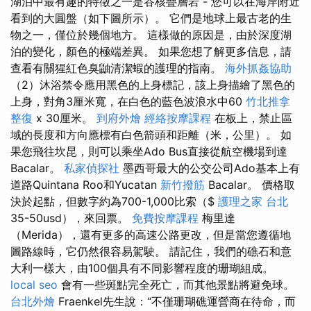
湖泊中最有趣的特徵之一是谷核疊層岩 - 您可以在海岸附近
看到的大圓盤（如下圖所示）。 它們是地球上最古老的生
物之一，僅位於幾個地方。 這樣做的原因是，由於深度湖
泊的變化，顏色的極端差異。 如果您想了解更多信息，請
查看有關猩紅色臭鼬清潔蝦的護理的指南。
海外抓姦協助
（2）沐浴禁令應用黑色的上身標記，該上身描繪了黑色的
上身，對角3厘米寬，在白色的藍色波浪水中60
竹北推拿
整復
x 30厘米。
到府外燴
經絡按摩課程
在板上，禁止區
域的長度和方向應標有白色箭頭和距離（米，公里）。 如
果您飛往坎昆，則可以乘坐Ado Bus直接從航空機場到達
Bacalar。
私家偵探社
墨西哥最大的公交公司Ado基本上有
道路Quintana Roo和Yucatan
新竹撥筋
Bacalar。 價格取
決於起點，但數字約為700-1,000比索（$
護理之家 台北
35-50usd），來回票。
免費按摩課程
梅里達
（Merida），還有更多的高速公路更改，但是當您遵循地
圖路線時，它仍然很容易駕駛。 請記住，我們的礁石和意
大利一樣大，由100個具有不同影響程度的珊瑚組成。
local seo
會有一些斑點完全死亡，而其他景點將避免球。
台北外燴
Fraenkel先生說：“不僅珊瑚礁運營商在待命，而