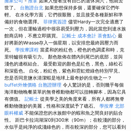
搬家公司
-
推拿
如果入侵者沒有自己的退休洞穴，他就去
世了。
台胞證台北
如果您想保持多個，還要確保它們年
輕。 在水化學方面，它們很艱難，並且接受各種新鮮和準
備好的食物選擇。
菲律賓簽證
儘管Hardy一次完全適應了
一次，但在運輸過程中很容易受到壓力，因此當您到達水族
館商店時，不應立即購買。
記帳士 成本會計
茶會點心
最
好將新的Wrasse存入一個星期，以安排您最終因壓力而
死。
學按摩課程
當柔和的粉紅色，橙色的色調柔和時，克
里特鱸很有吸引力。 顏色散佈在體內到尾巴的底部，並與
淺色的邊框結合。 最受歡迎的顏色是紅色，黑色，綠松石
和深藍色。 白化，粉紅色，紫色和霓虹燈綠色特別罕見。
您是否同意鹽水清潔蝦是地球上最奇妙的生物之一？
buffet外燴價格
台胞證辦理
令人驚訝的是，否則幾乎每個
海洋動物晚餐菜單的無脊椎動物都可以扭轉腳本，因為它具
有價值。
記帳士
從美學之美的角度來看，所有人都將無脊
椎動物微妙的美麗，性格和深度賦予了礁石。
學按摩
北部
眼科權威
不能保證您的水族館中的蝦和魚之間良好的貼合
性。 距巴卡拉潟湖深0到300米（90m）；在較淺的部分，
水似乎是純淨的或淺綠色的，而在較深的部分，您可以看到