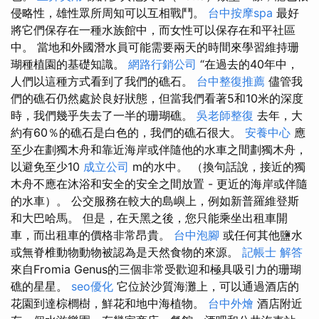
侵略性，雄性眾所周知可以互相戰鬥。
台中按摩spa
最好
將它們保存在一種水族館中，而女性可以保存在和平社區
中。 當地和外國潛水員可能需要兩天的時間來學習維持珊
瑚種植園的基礎知識。
網路行銷公司
“在過去的40年中，
人們以這種方式看到了我們的礁石。
台中整復推薦
儘管我
們的礁石仍然處於良好狀態，但當我們看著5和10米的深度
時，我們幾乎失去了一半的珊瑚礁。
吳老師整復
去年，大
約有60％的礁石是白色的，我們的礁石很大。
安養中心
應
至少在劃獨木舟和靠近海岸或伴隨他的水車之間劃獨木舟，
以避免至少10
成立公司
m的水中。 （換句話說，接近的獨
木舟不應在沐浴和安全的安全之間放置 - 更近的海岸或伴隨
的水車）。 公交服務在較大的島嶼上，例如新普羅維登斯
和大巴哈馬。 但是，在天黑之後，您只能乘坐出租車開
車，而出租車的價格非常昂貴。
台中泡腳
或任何其他鹽水
或無脊椎動物動物被認為是天然食物的來源。
記帳士 解答
來自Fromia Genus的三個非常受歡迎和極具吸引力的珊瑚
礁的星星。
seo優化
它位於沙質海灘上，可以通過酒店的
花園到達棕櫚樹，鮮花和地中海植物。
台中外燴
酒店附近