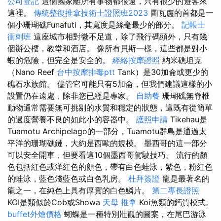
公司登記
這個國家離所有事物都很遠，只有很少的遊客來
這裡。
傳統整復推拿技術士證照班2023
圖瓦盧的首都是一
個小珊瑚礁Funafuti，其寬度是絲毫最少的部分。
記帳士
衝刺班
這座城市相對微不足道，除了飛行碼頭外，只有幾
個辦公樓，教堂和酒店。 像所有貝斯一樣，這些都是對小
蝦的危險，但完全是安全的。
經絡按摩證照
納米礁坦克
（Nano Reef
台中按摩排毒ptt
Tank）是30加侖或更少的
礁石水族館。 儘管它可能只有5加侖，但我們建議這樣的小
設置仍在遠處，除非您已經是專家。
自助餐
珊瑚礁無脊椎
動物通常需要無可挑剔的水質和穩定的狀態，這既有從簡單
的過度營養不良的如此小的容器中。
護照申請
Tikehau是
Tuamotu Archipelago的一部分，Tuamotu群島是通過太
平洋的珊瑚礁鏈，大約是西歐的規模。 墨西哥的這一部分
可以安全開車，但要看這10個墨西哥駕駛技巧。 流行的顏
色包括紅色或洋紅色的顏色，帶有白色蛙泳，紫色，粉紅色
的蛙泳，藍色淺藍色或白色乳房。
杜拜簽證
龍是最著名的
龍之一，在純色上具有厚實的白色鱗片。
第二專長證照
KOI是類似於Cob或Showa
天母 推拿
Koi魚類的鈣質模式。
buffet外燴價格
蝴蝶是一種特別壯觀的圖案，在尾巴游泳