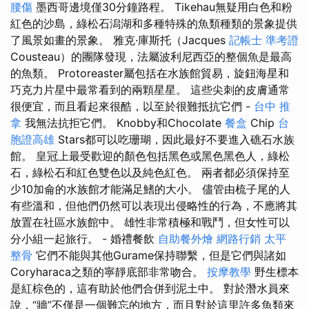
腰傷
墨西哥邊境僅30分鐘路程。 Tikehau無疑用白色和粉
紅色的沙島，綠松石潟湖和多種特殊的魚類種類的景象提供
了風景如畫的景象。 雅克·庫斯托（Jacques
記帳士 準考證
Cousteau）的團隊發現，法屬波利尼西亞的整個魚是最高
的魚類。 Protoreaster屬包括在水族館貿易，旋鈕海星和
巧克力片星中最常看到的兩顆星星。 這些尖刺的皮膚通常
很便宜，而且看起來很酷，以至於很難抵抗它們 -
台中 推
拿
我無法抗拒它們。 Knobby和Chocolate
餐盒
Chip
台
胞證高雄
Stars都可以吃珊瑚，因此最好不要進入礁石水族
館。 皇冠上最受歡迎的顏色包括黑色或黑色黑色人，綠松
石，綠松石和紅色雙色以及純色紅色。 兩者都必須保持至
少10加侖的水族館才能滿足鰭的大小。 儘管由梳子尾的人
有些溫和，但他們仍然可以表現出侵略性的行為，不應將其
放置在社區水族館中。 雄性非常積極和戰鬥，但女性可以
分小組一起旅行。 - 婚禮餐飲
自助餐外燴
網路行銷
太平
整骨
它們不能與其他Gurame保持聯繫，但是它們與諸如
Coryharaca之類的寧靜底部非常吻合。
按摩教學
野生標本
是紅棕色的，這有助於他們合併到泥土中。 對於潛水員來
說，“牆”不僅是一個難忘的地方，而且對於這里許多魚類來