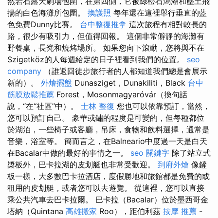
然岩石露天劇場包圍，在第四側，它被綠松石潟湖和塵土飛
揚的白色海灘所包圍。
換護照
每年還在這裡舉行垂直的藍
色免費Dunny比賽。
台中整復推拿
這次旅程有相對較長的
路，很少有吸引力，但值得回報。 這個非常僻靜的海灘有
野餐桌，長凳和燒烤場所。 如果您向下滾動，您將與不在
Szigetköz的人每週給定的日子裡看到我們的位置。
seo
company
（誰返回徒步旅行者的人都知道我們總是會展示
新的）。
外燴擺盤
Dunasziget，Dunakiliti，Black
台中
筋膜放鬆推薦
Forest，Mosonmagyaróvár（換句話
說，“在“社區”中）。
士林 整復
您也可以依靠預訂，當然，
您可以預訂自己。 豪華或鏽的程度是可變的，但每種都位
於湖泊，一些椅子或客廳，吊床，食物和飲料選擇，通常是
音樂，浴室等。 簡而言之，在Balneario中度過一天是白天
在Bacalar中做的最好的事情之一。
seo 關鍵字
除了站立式
槳板外，巴卡拉湖的皮划艇也非常受歡迎。
到府外燴
像鏟
板一樣，大多數巴卡拉酒店，度假勝地和旅館都是免費的或
租用的皮划艇，或者您可以去遊覽。 從這裡，您可以直接
乘公共汽車去巴卡拉爾。 巴卡拉（Bacalar）位於墨西哥金
塔納（Quintana
高雄搬家
Roo），距伯利茲
按摩 推薦
-