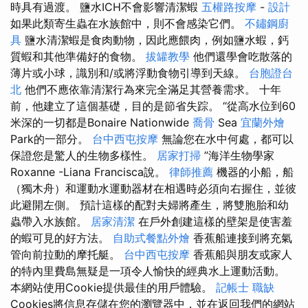
時具有過渡。 鹽水ICH不會影響清潔蝦
五權路按摩
-
設計
如果此類寄生蟲在水族館中，則不會感染它們。
不鏽鋼廚
具
鹽水清潔蝦是食肉動物，因此應餵肉，例如鹽水蝦，鈣
質蝦和其他準備好的食物。
拔罐教學
他們還學會吃散落的
薄片或小球，識別和/或將浮動食物引導到天線。
台胞證台
北
他們不應依靠清潔行為來完全滿足其營養需求。 十年
前，他建立了這個基礎，目的是節省失踪。 “從高水位到60
米深的一切都是Bonaire Nationwide
喬骨
Sea
宜蘭外燴
Park的一部分。
台中西屯按摩
無論您在水中何處，都可以
保證您是驚人的生物多樣性。
居家打掃
”海洋生物學家
Roxanne -Liana Francisca說。
律師推薦
機器的小船，船
（獨木舟）和運動水運動器材在相遇時必須向右握住，並彼
此避開左側。 預計這樣的配對夫婦將產生，將雙胞胎和幼
蟲帶入水族館。
居家清潔
在戶外創建這樣的壁架是使害羞
的蝦可見的好方法。
自助式餐點外燴
香蕉船連接到將充氣
管向前拉動的摩托艇。
台中西屯按摩
香蕉船與朋友或家人
的特內里費島無疑是一項令人愉快的經典水上運動活動。
本網站使用Cookie提供最佳的用戶體驗。
記帳士 職缺
Cookies將信息存儲在您的瀏覽器中，並在返回我們的網站