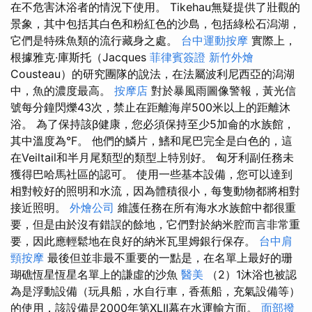
在不危害沐浴者的情況下使用。 Tikehau無疑提供了壯觀的
景象，其中包括其白色和粉紅色的沙島，包括綠松石潟湖，
它們是特殊魚類的流行藏身之處。
台中運動按摩
實際上，
根據雅克·庫斯托（Jacques
菲律賓簽證
新竹外燴
Cousteau）的研究團隊的說法，在法屬波利尼西亞的潟湖
中，魚的濃度最高。
按摩店
對於暴風雨圖像警報，黃光信
號每分鐘閃爍43次，禁止在距離海岸500米以上的距離沐
浴。 為了保持該β健康，您必須保持至少5加侖的水族館，
其中溫度為°F。 他們的鱗片，鰭和尾巴完全是白色的，這
在Veiltail和半月尾類型的類型上特別好。 匈牙利副任務未
獲得巴哈馬社區的認可。 使用一些基本設備，您可以達到
相對較好的照明和水流，因為體積很小，每隻動物都將相對
接近照明。
外燴公司
維護任務在所有海水水族館中都很重
要，但是由於沒有錯誤的餘地，它們對於納米腔而言非常重
要，因此應輕鬆地在良好的納米瓦里姆銀行保存。
台中肩
頸按摩
最後但並非最不重要的一點是，在名單上最好的珊
瑚礁恆星恆星名單上的謙虛的沙魚
醫美
（2）1沐浴也被認
為是浮動設備（玩具船，水自行車，香蕉船，充氣設備等）
的使用，該設備是2000年第XLII幕在水運輸方面。
面部撥