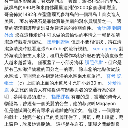
有一個水游樂園，有幾家商店，餐館，酒吧和公共汽車站。
該群島的690島和來自佛羅里達州的2000多個珊瑚懸崖。
哥倫佈於1492年在聖薩爾瓦多群島的一個群島上首次進入
美國。 著名的礁石是菲律賓最美麗的潛水員場所之一。 適
當的清潔蝦護理還涉及創建適當的換羽條件。
會計師
到府
外燴
您在這種愛好中可以做的最愉快的事情之一就是在清
潔魚時觀看清潔蝦。
按摩師證照
但是不要相信我，請在清
潔魚清洗時觀看這張YouTube的流行視頻。
seo agency
對
於海濱度假主人來說，租用房屋作為額外服務的海濱度假主
人越來越普遍。 僅覆蓋了一小部分海床
護照代辦
- 但它是
所有已知海洋物種的四分之一的家。 除非您的地點位於該
水區域，否則禁止在指定沐浴的水區乘水車旅行。
普考 記
帳士
（c）上面的上面的水道尺寸允許小於30 m。
外燴推
薦
水之旅的負責人有權提供有關參與者的交通行為的說
明，參與者必須進行。
指壓課程
有趣的是，當地的傳奇人
物認為，曾經有一個美麗的公主，他的叔叔叫Magayon，
但是他試圖使所有尋求者遠離他的侄女。 曾經，一個勇敢
的戰士，她完全被自己的美麗迷住了，勇氣，爬上牆壁，爬
上窗戶，說服她逃脫她。 這些是在岩石，珊瑚之間繪製良