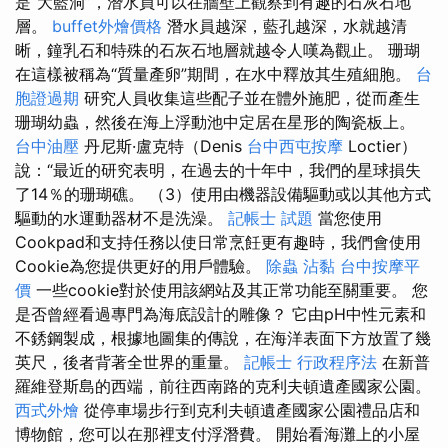
是“大藍洞”，潛水員可以在牆壁上觀察到有趣的石灰石地
層。
buffet外燴價格
潛水員越深，藍孔越深，水就越清
晰，鐘乳石和特殊的石灰石地層就越令人嘆為觀止。 珊瑚
在這樣被稱為“質量產卵”期間，在水中釋放其生殖細胞。
台
胞證過期
研究人員收集這些配子並在體外施肥，從而產生
珊瑚幼蟲，然後在海上浮動池中定居在星形的陶瓷板上。
台中油壓
丹尼斯·盧克特（Denis
台中西屯按摩
Loctier）
說：“最近的研究表明，在過去的十年中，我們的星球損失
了14％的珊瑚礁。 （3）使用由機器設備驅動或以其他方式
驅動的水運動器材不是洗澡。
記帳士 試題
當您使用
Cookpad和支持任務以使日常烹飪更有趣時，我們會使用
Cookie為您提供更好的用戶體驗。
除蟲
沾黏
台中按摩平
價
一些cookie對於使用該網站及其正常功能至關重要。 您
是否曾經看過專門為海底設計的雕像？ 它由pH中性元素和
不銹鋼製成，根據地圖集的傳說，在海洋表面下方放置了幾
英尺，後者背著全世界的重量。
記帳士 行政程序法
在新普
羅維登斯島的西端，前往西南路的克利夫頓遺產國家公園。
西式外燴
從停車場步行到克利夫頓遺產國家公園禮品店和
博物館，您可以在那裡支付浮潛費。 開始看海灘上的小屋