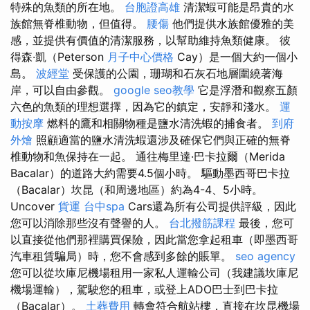
特殊的魚類的所在地。
台胞證高雄
清潔蝦可能是昂貴的水
族館無脊椎動物，但值得。
腰傷
他們提供水族館優雅的美
感，並提供有價值的清潔服務，以幫助維持魚類健康。 彼
得森·凱（Peterson
月子中心價格
Cay）是一個大約一個小
島。
波經堂
受保護的公園，珊瑚和石灰石地層圍繞著海
岸，可以自由參觀。
google seo教學
它是浮潛和觀察五顏
六色的魚類的理想選擇，因為它的鎮定，安靜和淺水。
運
動按摩
燃料的鷹和相關物種是鹽水清洗蝦的捕食者。
到府
外燴
照顧適當的鹽水清洗蝦還涉及確保它們與正確的無脊
椎動物和魚保持在一起。 通往梅里達·巴卡拉爾（Merida
Bacalar）的道路大約需要4.5個小時。 驅動墨西哥巴卡拉
（Bacalar）坎昆（和周邊地區）約為4-4、5小時。
Uncover
貨運
台中spa
Cars還為所有公司提供評級，因此
您可以消除那些沒有聲譽的人。
台北撥筋課程
最後，您可
以直接從他們那裡購買保險，因此當您拿起租車（即墨西哥
汽車租賃騙局）時，您不會感到多餘的賬單。
seo agency
您可以從坎庫尼機場租用一家私人運輸公司（我建議坎庫尼
機場運輸），駕駛您的租車，或登上ADO巴士到巴卡拉
（Bacalar）。
土葬費用
轉會符合航站樓，直接在坎昆機場