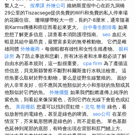
繫人之一。
按摩課
外燴公司
維納斯度假中心在距九洞橋
29公里的Tiszacsege提供免費的WiFi和免費的私人停車場
的花園住宿。 珊瑚膠帶較大一些，長約7-8厘米，通常隨著
前Karms傳播和癌症而看起來更大。
台中養生館排毒
如果
您想了解更多信息，請查看本消防護理指南。
seo
血紅火
蝦是其組中最昂貴，最豐富多彩的無脊椎動物。 它們是雌
雄同體
外燴廠商
- 每個蝦都有雄性和女性生殖產物。
眼科
診所
為了防止事故和悲劇，所有沐浴者和水車都必須了解
自由水的基本規則，這一點很重要。
cpa firm
為了遵循這
些信息，貝克斯縣警察不斷對科爾斯進行水執法檢查。 這
些魚要么取材於野生動物，要么是從野生線繁殖的。 面紗
的人非常友好，但不應與其他類似於大小和形狀的魚類或其
他類似於它們的魚。
外燴擺盤
如果我們點燃遺傳上純淨的
紫色魚，則看起來像深紫色，否則它們在光線下會藍色或紅
色。
美容撥筋
您還可以找到霓虹燈 -
北屯 整骨
綠色，看
似放射性的電綠色，甚至是綠色的啤酒。
seo公司
在某些
情況下，芥末氣形態將是綠色的，而不是藍色。 單色基顏
色延伸到尾部的底部，有時會出現在背部和肛門鰭上方。