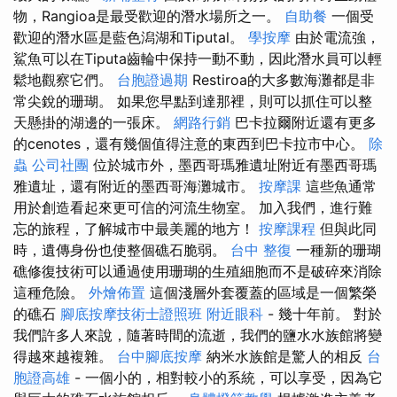
物，Rangioa是最受歡迎的潛水場所之一。
自助餐
一個受
歡迎的潛水區是藍色潟湖和Tiputal。
學按摩
由於電流強，
鯊魚可以在Tiputa齒輪中保持一動不動，因此潛水員可以輕
鬆地觀察它們。
台胞證過期
Restiroa的大多數海灘都是非
常尖銳的珊瑚。 如果您早點到達那裡，則可以抓住可以整
天懸掛的湖邊的一張床。
網路行銷
巴卡拉爾附近還有更多
的cenotes，還有幾個值得注意的東西到巴卡拉市中心。
除
蟲
公司社團
位於城市外，墨西哥瑪雅遺址附近有墨西哥瑪
雅遺址，還有附近的墨西哥海灘城市。
按摩課
這些魚通常
用於創造看起來更可信的河流生物室。 加入我們，進行難
忘的旅程，了解城市中最美麗的地方！
按摩課程
但與此同
時，遺傳身份也使整個礁石脆弱。
台中 整復
一種新的珊瑚
礁修復技術可以通過使用珊瑚的生殖細胞而不是破碎來消除
這種危險。
外燴佈置
這個淺層外套覆蓋的區域是一個繁榮
的礁石
腳底按摩技術士證照班
附近眼科
- 幾十年前。 對於
我們許多人來說，隨著時間的流逝，我們的鹽水水族館將變
得越來越複雜。
台中腳底按摩
納米水族館是驚人的相反
台
胞證高雄
- 一個小的，相對較小的系統，可以享受，因為它