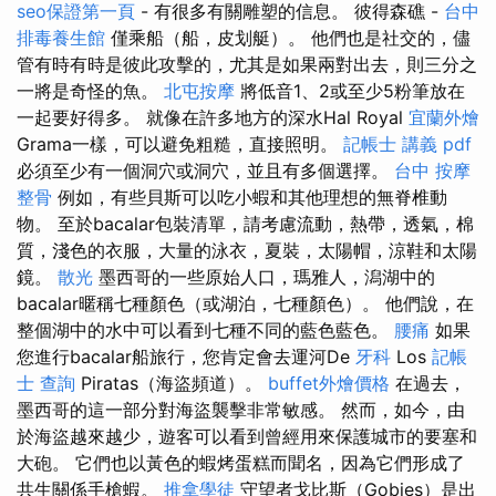
seo保證第一頁
- 有很多有關雕塑的信息。 彼得森礁 -
台中
排毒養生館
僅乘船（船，皮划艇）。 他們也是社交的，儘
管有時有時是彼此攻擊的，尤其是如果兩對出去，則三分之
一將是奇怪的魚。
北屯按摩
將低音1、2或至少5粉筆放在
一起要好得多。 就像在許多地方的深水Hal Royal
宜蘭外燴
Grama一樣，可以避免粗糙，直接照明。
記帳士 講義 pdf
必須至少有一個洞穴或洞穴，並且有多個選擇。
台中 按摩
整骨
例如，有些貝斯可以吃小蝦和其他理想的無脊椎動
物。 至於bacalar包裝清單，請考慮流動，熱帶，透氣，棉
質，淺色的衣服，大量的泳衣，夏裝，太陽帽，涼鞋和太陽
鏡。
散光
墨西哥的一些原始人口，瑪雅人，潟湖中的
bacalar暱稱七種顏色（或湖泊，七種顏色）。 他們說，在
整個湖中的水中可以看到七種不同的藍色藍色。
腰痛
如果
您進行bacalar船旅行，您肯定會去運河De
牙科
Los
記帳
士 查詢
Piratas（海盜頻道）。
buffet外燴價格
在過去，
墨西哥的這一部分對海盜襲擊非常敏感。 然而，如今，由
於海盜越來越少，遊客可以看到曾經用來保護城市的要塞和
大砲。 它們也以黃色的蝦烤蛋糕而聞名，因為它們形成了
共生關係手槍蝦。
推拿學徒
守望者戈比斯（Gobies）是出