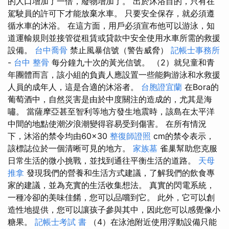
的人口增加了一倍，廢物增加了。 出於沐浴目的，只有在
駕駛員的許可下才能放棄水車。 只要安全保存，就必須遵
循水車的沐浴。 在這方面，用戶必須宣布他可以游泳，知
道運輸規則並接管從租賃或貸款中安全使用水車所需的救援
設備。
台中喬骨
禁止風暴信號（警告威脅）
記帳士事務所
-
台中 整骨
每分鐘九十次的黃光信號。 （2）就兒童和青
年團體而言，該小組的負責人應設置一些能夠游泳和水救援
人員的成年人，這是合適的沐浴者。
台胞證宜蘭
在Bora的
葡萄酒中，自然災害是由於中度關注的造成的，尤其是海
嘯。 當薩摩亞甚至智利等地方發生地震時，該島在太平洋
中間的地點使潮汐浪潮變得容易受到傷害。 在所有情況
下，沐浴的禁令均由60×30
整復師證照
cm的禁令表示，
該標誌位於一個清晰可見的地方。
家族墓
雀巢幫助您克服
日常生活的微小挑戰，並找到通往平衡生活的道路。
天母
推拿
發現我們的營養和生活方式建議，了解我們的飲食專
家的建議，並為充實的生活收集想法。 真實的閃電系統，
一種冷卻的美味佳餚，您可以品嚐到它。 此外，它可以創
造性地提供，您可以讓孩子參與其中，因此您可以感覺像小
糖果。
記帳士考試 書
（4）在泳池附近使用浮動設備只能