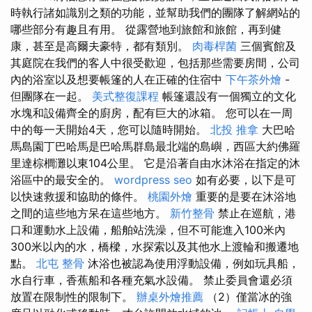
時執行諸如識別之類的功能，並幫助我們的團隊了解網站的
哪些部分有趣且有用。 從露營地到旅館和旅館，再到健
康，甚至是高爾夫豪特，都有類別。
肉毒桿菌
三個賓館及
其庭院在我們的客人中很受歡迎，包括那些需要房間，公司
內的浴室以及想要帳篷的人在正確的住宿中
下午茶外燴
-
但團隊在一起。
美式整復課程
帳篷還設有一個獨立的文化
水塊和設備齊全的廚房，配有巨大的冰箱。 您可以在一周
中的每一天開始4天，您可以隨時開始。
北投 推拿
大巴哈
馬島園丁巴哈馬是巴哈馬群島最北端的島嶼，西區大約佛羅
里達棕櫚灘以東104公里。 它是沿著自由水沐浴在指定的沐
浴區中的最安全的。
wordpress seo
如有必要，以下是可
以快速救援和協助的條件。
桃園外燴
重要的是要在沐浴地
之間的這些地方呆在這些地方。
新竹整骨
禁止在巡航，港
口和運動水上設備，船舶站洗澡，但不可能進入100米內
300米以內的水，橋樑，水探索以及其他水上渡輪和搬遷地
點。
北屯 整骨
沐浴也被認為使用浮動設備，例如玩具船，
水自行車，香蕉船和各種充氣水設備。 禁止委員會還必須
放置在限制性的限制下。
辦桌外燴推薦
（2）僅當冰的強