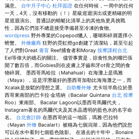
滿意。
台中月子中心
杜拜簽證
在任何時候，一周中的任何
一天，4天，沒有移動的（！）星級巡迴演出或更精確的明
星巡迴演出。 普通話的蜻蜓比清單上的其他魚更具挑戰
性，因為它們並不總是接受準備甚至冷凍的食物。
wordpress
野外專業的Copepod獵人，珊瑚和碎屑選擇小
螃蟹。
外燴廠商
狂野的霓虹燈go創建了清潔站，甚至引起
了人們對Great
膏肓
Reef捕食者和Moray
按摩課程台北
Eel等偉大的礁石的關注。 儘管事實是，掠食性魚的嘴巴張
開了數百倍，而Gobies則在皮膚上牙齒和牙ot骨之間的食
物碎屑。 墨西哥馬哈拉（Mahahual）在海灘上是瑪雅
（Maya），這是浮潛最好的墨西哥加勒比海海灘之一，而
Xcalak是放鬆的理想之選。
自助餐外燴
尤卡坦半島位於墨
西哥東南部的巴卡拉·金塔納（Bacalar Quintana
台北 按摩
Roo）東南部。 Bacalar Lagoon以墨西哥馬爾代夫，
Instagram著名的馬爾代夫及其水晶透明的藍色水的名字命
名。
台北會計師
在墨西哥的這一地區，瑪雅·巴拉特
（Mayan
外燴
Bacalart）被稱為七個潟湖，因為他們說您
可以在水中看到七個藍色陰影。 在過去的十年中，Bonaire