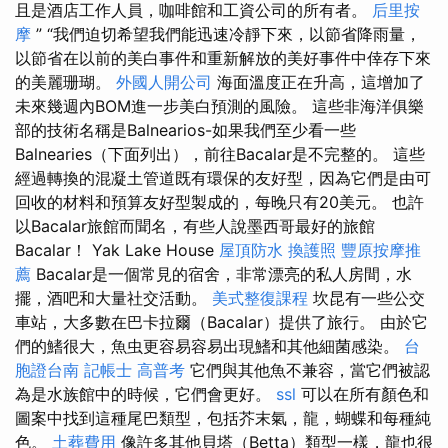
且是酒店工作人員，咖啡館和工資公司的所有者。
后里按
摩
” “我們迫切希望我們能迅速冷靜下來，以節省降雨量，
以節省在以前的美白事件和重新解放的美好事件中倖存下來
的美麗珊瑚。
外國人開公司
海面溫度正在升高，這增加了
未來幾週內BOM進一步美白預測的風險。 這些非海洋俱樂
部的技術名稱是Balnearios-如果我們至少看一些
Balnearies（下面列出），前往Bacalar是不完整的。 這些
經過轉換的混凝土管道既有環保的友好型，因為它們是由可
回收的材料和預算友好型製成的，每晚只有20美元。 也許
以Bacalar旅館而聞名，有些人說墨西哥最好的旅館
Bacalar！ Yak Lake House
屋頂防水
換護照
豐原按摩推
薦
Bacalar是一個常見的宿舍，非常漂亮的私人房間，水
擺，酒吧和大量社交活動。
美式整復課程
坎昆有一些公交
車站，大多數在巴卡拉爾（Bacalar）提供了旅行。 由於它
們的鰭很大，魚虫更容易容易出現鰭和其他細菌感染。
台
胞證台南
記帳士 高普考
它們與其他魚不兼容，當它們被認
為是水族館中的時候，它們會更好。
ssl
可以在所有顏色和
圖案中找到這種尾巴類型，包括芥末氣，龍，蝴蝶和每種純
色。
土葬費用
像許多其他貝塔（Betta）類型一樣，龍也很