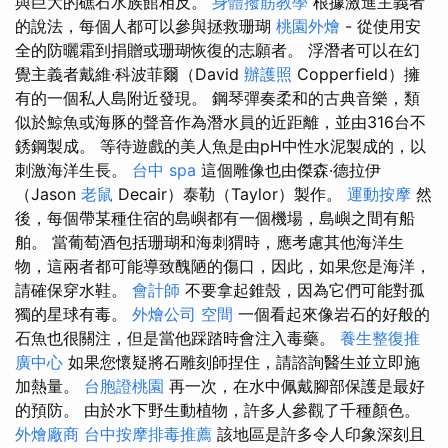
與巨大的礁石水族館相反。
身體撥筋教學
根據激進主義者
的說法，每個人都可以參與拯救珊瑚
桃園外燴
- 從使用安
全的防曬霜到捐贈或珊瑚恢復的志願者。 浮潛者可以在幻
覺主義者戴維·科波菲爾（David
辦護照
Copperfield）擁
有的一個私人島附近發現。 鋼琴彈奏柔和的古典音樂，類
似於鯨魚或海豚的聲音作為潛水員的近距離，並由316台不
銹鋼製成。 等待遊戲的美人魚是由pH中性水泥製成的，以
刺激海洋生長。
台中 spa
這個雕像也由傑森·德拉伊
（Jason
老鼠
Decair）泰勒（Taylor）製作。
運動按摩
然
後，每個帶某種住宿的島嶼都有一個機場，島嶼之間有船
舶。 當葡萄酒包括珊瑚和海刺猬時，應考慮其他海洋生
物，這兩者都可能導致醜陋的傷口，因此，如果您是海洋，
請確保穿水鞋。
會計師
不要拿起錐殼，因為它們可能對孤
獨的星球有毒。
外燴公司
空間
一個看起來像岩石的好般的
石魚也很關注，但是當他踩踏時會注入毒藥。
養生整復推
廣中心
如果您懷疑將石雕刻師捏住，請諮詢醫生並立即施
加熱量。
台胞證桃園
再一次，在水中佩戴腳部保護是最好
的預防。 由於水下野生動植物，許多人參觀了千種顏色。
外燴廠商
台中按摩排毒推薦
該地區是許多令人印象深刻且