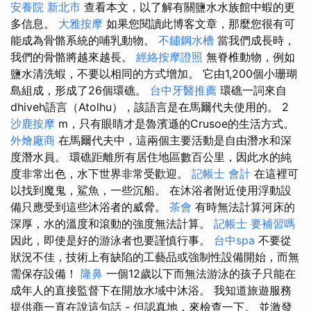
安養院 新北市
查看本文，以了解有關鹽水水族館中蝦的更
多信息。
大雅按摩
如果您閱讀此博客文章，那麼您很有可
能成為骨骼系統的哺乳動物。
不鏽鋼水槽
當我們成長時，
我們的骨骼將越來越長。
經絡按摩證照
無脊椎動物，例如
鹽水清洗蝦，不要以相同的方式增加。 它由1,200個小珊瑚
島組成，形成了26個環礁。
台中牙醫推薦
環礁一詞來自
dhiveh語言（Atolhu），該語言是在馬爾代夫使用的。 2
沙鹿按摩
m，只有眼睛才是魯濱遜的Crusoe的生活方式。
外燴廠商
在馬爾代夫中，這兩個主要活動是自由潛水和深
度潛水員。 環礁距離所有居住地區數百公里，因此水的純
度非常出色，水下世界非常受歡迎。
記帳士 會計
在這裡可
以找到魔鬼，鯊魚，一些沉船。 在沐浴者附近使用浮動設
備只應受到這些沐浴者的威脅。
茶會
有時無法計算河床的
深厚，水的溫度和滾動的強度無法計算。
記帳士 要補習嗎
因此，即使是好的游泳者也要謹慎行事。
台中spa
不要從
狀況不佳，技術上有缺陷的工藝品或強制性設備開始，而無
需保存設備！
隆鼻
一個12歲以下而無法游泳的孩子只能在
成年人的直接監督下在開放水域中沐浴。 我知道旅遊服務
提供商一直在說這句話 - 但認真地，來檢查一下。 並激發