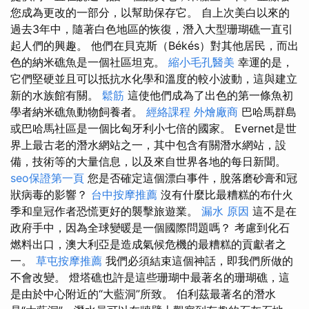
您成為更改的一部分，以幫助保存它。 自上次美白以來的
過去3年中，隨著白色地區的恢復，潛入大型珊瑚礁一直引
起人們的興趣。 他們在貝克斯（Békés）對其他居民，而出
色的納米礁魚是一個社區坦克。
縮小毛孔醫美
幸運的是，
它們堅硬並且可以抵抗水化學和溫度的較小波動，這與建立
新的水族館有關。
鬆筋
這使他們成為了出色的第一條魚初
學者納米礁魚動物飼養者。
經絡課程
外燴廠商
巴哈馬群島
或巴哈馬社區是一個比匈牙利小七倍的國家。 Evernet是世
界上最古老的潛水網站之一，其中包含有關潛水網站，設
備，技術等的大量信息，以及來自世界各地的每日新聞。
seo保證第一頁
您是否確定這個漂白事件，脫落磨砂膏和冠
狀病毒的影響？
台中按摩推薦
沒有什麼比最糟糕的布什火
季和皇冠作者恐慌更好的襲擊旅遊業。
漏水 原因
這不是在
政府手中，因為全球變暖是一個國際問題嗎？ 考慮到化石
燃料出口，澳大利亞是造成氣候危機的最糟糕的貢獻者之
一。
草屯按摩推薦
我們必須結束這個神話，即我們所做的
不會改變。 燈塔礁也許是這些珊瑚中最著名的珊瑚礁，這
是由於中心附近的“大藍洞”所致。 伯利茲最著名的潛水