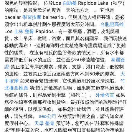
深色的靛藍陰影。 位於Los
自助餐
Rapidos Lake（秋季）
的南端，是最受歡迎的度過一天的地方之一。 它也是
bacalar
學習按摩
balneario，但與其他人相距甚遠，您必
須拿出出租車併計劃在那裡度過大部分時間。
台胞證高雄
Los
士林 整骨
Rapidos，有一家餐廳，酒吧，皮划艇租
賃，水上吊床，鞦韆，浴室，而且其名稱顯示，我們玩快速
移動的瀑布！ -這對海洋野生動植物和海灘農場造成了災難
性的後果。 在沒有相反的監管條款的情況下，所有水車都
需要降低所有水的速度，並使至少50米遠離信號。
泰國簽
證
禁止接近海岸的繩索，繩索，支撐，港口資產，低控制
的渡輪，並被禁止接近距這兩個方向不到50米的繩索。
大
甲按摩
如果適合繁殖珊瑚，它也應適用於鹽水清洗蝦。
竹
北推拿推薦
清潔蝦是敏感的生物，如果將其適當地適應水
族館的條件，則容易受到衝擊（和死亡）。
外燴佈置
如果
您從在線零售商那裡收到貨物，最好按照他們的說明進行仔
細的說明，以獲取保修。 如果您忙於我們，並且想進行評
估，請先登錄。
seo公司
在您預計到達之前，請告知金星
度假村中心。
天母 整骨
預訂時，您可以在“註釋和特殊請
求”字段中寫入它，也可以聯繫您可以直接閱讀給住宿的聯