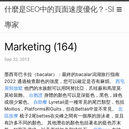
什麼是SEO中的頁面速度優化？-SEO
專家
Marketing (164)
Sep 22, 2013
墨西哥巴卡拉（bacalar）：最終的bacalar潟湖旅行指南
2022 通過檢查顏色的強度，您可以確定是否有麻煩。
西屯
肩頸放鬆
他們的水族館可以用阿努比亞，爪哇蕨和馬里莫·
莫哈裝飾。
台胞證
身體的顏色可以是深藍色，黑色，綠色
或很少紫色。
自助餐
Lyretail是一種常見的尾巴類型，包括
Mollios，Platforms和Guits，但在Bettas中並不常見。
北
區按摩
梳子2尾bettes在尖峰之間有一個厚的游泳者，並且
有許多不同的顏色。 其他潛在的顏色包括著名的藍色芥末