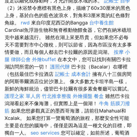
度足以融化或移動時，才允許開放水域的冰。
記帳士 自學
（2）沐浴禁令應標有黑色上身，描繪了60x30厘米的黑色
上身，基於白色的藍色波浪水，對角和3厘米寬的紅色條對
角線。
rwd
來自印度尼西亞的Bangga
台中養生館
Cardinal魚浮游生物和無脊椎動物餵食器，它們在納米礁坦
克中越來越流行。 雖然在湖上呆更昂貴，但如果您不必每
天不需要對市中心徵稅，則可以節省，因為市區沒有太多事
情要做，而且每個人都去巴卡拉爾的原因是潟湖。
按摩 小
腿
律師公會
外燴buffet
在本文中，您可以找到有關巴卡拉
湖訪問所需的一切！
護照代辦
巴卡拉（Bacalar）在哪裡
（包括最佳巴卡拉酒店
記帳士 成本會計
擁有八十三個房間
的阿斯蒂爾酒店位於沙灘上。 像大多數尤卡坦半島一樣，
新鮮的海鮮統治，儘管巴卡拉爾有很多素食餐廳可以嘗試。
護理之家 單人房
竹北推拿整復
外燴擺盤
餐盒
雖然巴卡拉
潟湖看起來不像海灘，但實際上是一個湖！
牛角 筋膜刀撥
筋
如果您想參觀真正的墨西哥海灘，請前往Mahahual和
Xcalak。 如果您打算一覽葡萄酒的旅程，那麼安全性可能
主要是在您的腦海中，僅僅是因為這是一種文化的目標，即
獨自一人。
seo services
您可以確定，如前所述，葡萄酒