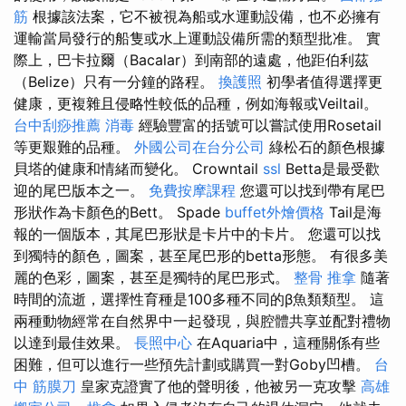
筋
根據該法案，它不被視為船或水運動設備，也不必擁有
運輸當局發行的船隻或水上運動設備所需的類型批准。 實
際上，巴卡拉爾（Bacalar）到南部的遠處，他距伯利茲
（Belize）只有一分鐘的路程。
換護照
初學者值得選擇更
健康，更複雜且侵略性較低的品種，例如海報或Veiltail。
台中刮痧推薦
消毒
經驗豐富的括號可以嘗試使用Rosetail
等更艱難的品種。
外國公司在台分公司
綠松石的顏色根據
貝塔的健康和情緒而變化。 Crowntail
ssl
Betta是最受歡
迎的尾巴版本之一。
免費按摩課程
您還可以找到帶有尾巴
形狀作為卡顏色的Bett。 Spade
buffet外燴價格
Tail是海
報的一個版本，其尾巴形狀是卡片中的卡片。 您還可以找
到獨特的顏色，圖案，甚至尾巴形的betta形態。 有很多美
麗的色彩，圖案，甚至是獨特的尾巴形式。
整骨 推拿
隨著
時間的流逝，選擇性育種是100多種不同的β魚類類型。 這
兩種動物經常在自然界中一起發現，與腔體共享並配對禮物
以達到最佳效果。
長照中心
在Aquaria中，這種關係有些
困難，但可以進行一些預先計劃或購買一對Goby凹槽。
台
中 筋膜刀
皇家克證實了他的聲明後，他被另一克攻擊
高雄