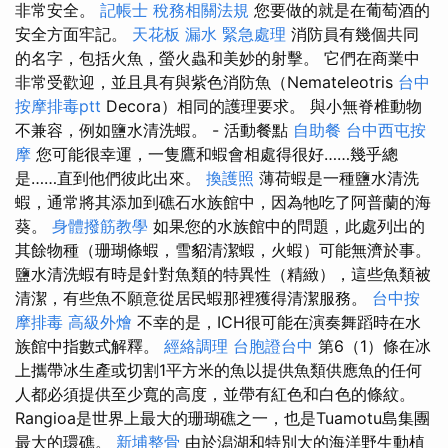
非常安全。
記帳士 稅務相關法規
您要做的就是在葡萄酒的
安全方面牢記。
天花板 漏水 緊急處理
消防員有幾個共同
的名字，包括火魚，螢火蟲和美妙的射擊。 它們在商業中
非常受歡迎，並且具有與紫色消防魚（Nemateleotris
台中
按摩排毒ptt
Decora）相同的護理要求。 與小無脊椎動物
不兼容，例如鹽水清洗蝦。 - 活動餐點
自助餐
台中西屯按
摩
您可能很幸運，一隻鷹和蝦會相處得很好……幾乎總
是……直到他們彼此出來。
換護照
薄荷蝦是一種鹽水清洗
蝦，通常將其添加到礁石水族館中，因為牠吃了阿普蘭的海
葵。
身體撥筋教學
如果您的水族館中的問題，此處列出的
其餘物種（珊瑚條蝦，雪貂清潔蝦，火蝦）可能無濟於事。
鹽水清洗蝦有時是針對魚類的特異性（精緻），這些魚類被
清潔，有些魚不願意從居民蝦那裡獲得清潔服務。
台中按
摩排毒
高級外燴
不幸的是，ICH很可能在演奏舞蹈時在水
族館中指數式解釋。
經絡調理
台胞證台中
第6（1）條在冰
上攜帶冰生產或切割1平方米的魚以提供魚類供應魚的任何
人都必須提供至少寬的高度，並帶有紅色和白色的條紋。
Rangioa是世界上最大的珊瑚礁之一，也是Tuamotu島集團
最大的環礁。
新埔整骨
由於潟湖和特別大的海洋野生動植