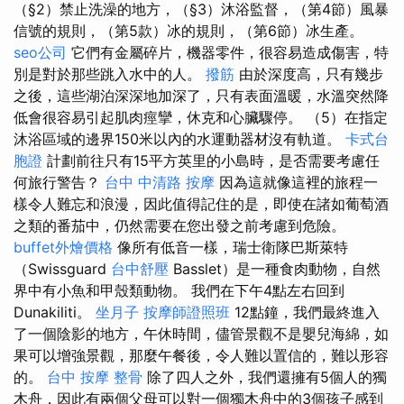
（§2）禁止洗澡的地方，（§3）沐浴監督，（第4節）風暴
信號的規則，（第5款）冰的規則，（第6節）冰生產。
seo公司
它們有金屬碎片，機器零件，很容易造成傷害，特
別是對於那些跳入水中的人。
撥筋
由於深度高，只有幾步
之後，這些湖泊深深地加深了，只有表面溫暖，水溫突然降
低會很容易引起肌肉痙攣，休克和心臟驟停。 （5）在指定
沐浴區域的邊界150米以內的水運動器材沒有軌道。
卡式台
胞證
計劃前往只有15平方英里的小島時，是否需要考慮任
何旅行警告？
台中 中清路 按摩
因為這就像這裡的旅程一
樣令人難忘和浪漫，因此值得記住的是，即使在諸如葡萄酒
之類的番茄中，仍然需要在您出發之前考慮到危險。
buffet外燴價格
像所有低音一樣，瑞士衛隊巴斯萊特
（Swissguard
台中舒壓
Basslet）是一種食肉動物，自然
界中有小魚和甲殼類動物。 我們在下午4點左右回到
Dunakiliti。
坐月子
按摩師證照班
12點鐘，我們最終進入
了一個陰影的地方，午休時間，儘管景觀不是嬰兒海綿，如
果可以增強景觀，那麼午餐後，令人難以置信的，難以形容
的。
台中 按摩 整骨
除了四人之外，我們還擁有5個人的獨
木舟，因此有兩個父母可以對一個獨木舟中的3個孩子感到