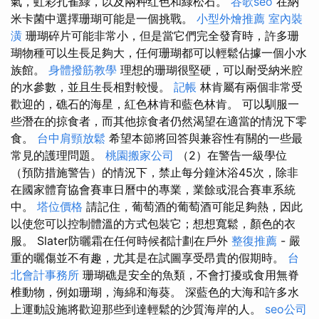
氣，虹彩孔雀綠，以及兩种红色和綠松石。
谷歌seo
在納
米卡菌中選擇珊瑚可能是一個挑戰。
小型外燴推薦
室內裝
潢
珊瑚碎片可能非常小，但是當它們完全發育時，許多珊
瑚物種可以生長足夠大，任何珊瑚都可以輕鬆佔據一個小水
族館。
身體撥筋教學
理想的珊瑚很堅硬，可以耐受納米腔
的水參數，並且生長相對較慢。
記帳
林肯屬有兩個非常受
歡迎的，礁石的海星，紅色林肯和藍色林肯。 可以馴服一
些潛在的掠食者，而其他掠食者仍然渴望在適當的情況下零
食。
台中肩頸放鬆
希望本節將回答與兼容性有關的一些最
常見的護理問題。
桃園搬家公司
（2）在警告一級學位
（預防措施警告）的情況下，禁止每分鐘沐浴45次，除非
在國家體育協會賽車日曆中的專業，業餘或混合賽車系統
中。
塔位價格
請記住，葡萄酒的葡萄酒可能足夠熱，因此
以使您可以控制體溫的方式包裝它；想想寬鬆，顏色的衣
服。 Slater防曬霜在任何時候都計劃在戶外
整復推薦
- 嚴
重的曬傷並不有趣，尤其是在試圖享受昂貴的假期時。
台
北會計事務所
珊瑚礁是安全的魚類，不會打擾或食用無脊
椎動物，例如珊瑚，海綿和海葵。 深藍色的大海和許多水
上運動設施將歡迎那些到達輕鬆的沙質海岸的人。
seo公司