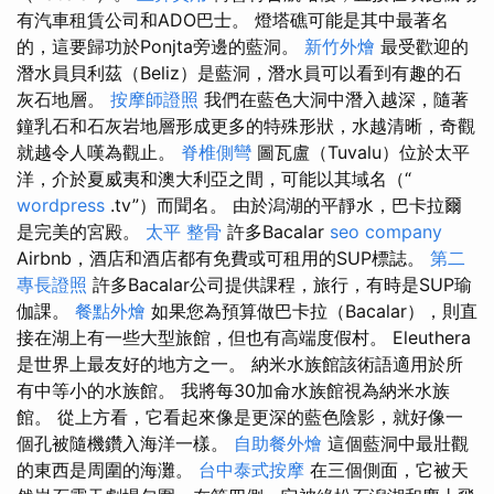
有汽車租賃公司和ADO巴士。 燈塔礁可能是其中最著名
的，這要歸功於Ponjta旁邊的藍洞。
新竹外燴
最受歡迎的
潛水員貝利茲（Beliz）是藍洞，潛水員可以看到有趣的石
灰石地層。
按摩師證照
我們在藍色大洞中潛入越深，隨著
鐘乳石和石灰岩地層形成更多的特殊形狀，水越清晰，奇觀
就越令人嘆為觀止。
脊椎側彎
圖瓦盧（Tuvalu）位於太平
洋，介於夏威夷和澳大利亞之間，可能以其域名（“
wordpress
.tv”）而聞名。 由於潟湖的平靜水，巴卡拉爾
是完美的宮殿。
太平 整骨
許多Bacalar
seo company
Airbnb，酒店和酒店都有免費或可租用的SUP標誌。
第二
專長證照
許多Bacalar公司提供課程，旅行，有時是SUP瑜
伽課。
餐點外燴
如果您為預算做巴卡拉（Bacalar），則直
接在湖上有一些大型旅館，但也有高端度假村。 Eleuthera
是世界上最友好的地方之一。 納米水族館該術語適用於所
有中等小的水族館。 我將每30加侖水族館視為納米水族
館。 從上方看，它看起來像是更深的藍色陰影，就好像一
個孔被隨機鑽入海洋一樣。
自助餐外燴
這個藍洞中最壯觀
的東西是周圍的海灘。
台中泰式按摩
在三個側面，它被天