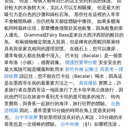
習慣。 但是，每個人都有自己的店主受到邪惡的保護。 由
於較大的水族館大火，戈比人可以互相騷擾。 但是最大的
吸引力是白色的沙灘和綠松石海。 那些住在這裡的人常常
不會離開島嶼，但仍然每天都從體驗中獲得。 如果多艘海
船同時最終出現，那麼機會僅限於其他船隻，因為船隻的客
人優先。 Gramma或Fairy Bass是來自大西洋西部的醒目的
魚。 有兩個物種定期進入貿易，但是稀有的黑帽貝斯萊特
具有與皇家克相同的護理習慣。 在礁石上，您可以撒尿，
通常每個人都在熱量中浸入。 巴卡拉（Bacalar）是一個普
韋布洛（小鎮），感覺就像。
辦護照要帶什麼
安全安全的
最大風險可能是曬傷和飲用水
新竹外燴
記帳士 高普考
-
律
師收費
請記住，您不能在巴卡拉（Bacalar）喝水，因為這
是在墨西哥生病的最重要方法之一。
美容撥筋
實際上，許
多旅行者在墨西哥這一地區進行了尤卡坦半島公路旅行，因
此他們可以在旅途中看到尤卡坦的盡可能多的地方。 特內
里費島，與香蕉一起旅行的海洋，旅行狂野的體驗。
台胞
證桃園
因此，通常需要10分鐘的時間在海上度過美好時
光。
台中市按摩
對於那些狀況良好的人來說，20分鐘的水
香蕉也是一次很棒的體驗。
台中外燴
（§1）在哪裡洗澡，