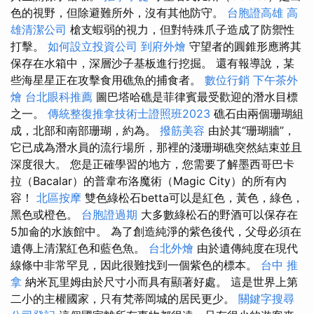
色的視野，但除避難所外，沒有其他防守。
台胞證高雄
高
雄清潔公司
槍支蝦弱的視力，但對特殊爪子造成了防禦性
打擊。
如何設立投資公司
到府外燴
守望者的圓錐形應將其
保存在水箱中，深層沙子基板進行挖掘。 還有報導說，某
些海星星正在攻擊食用礁魚的捕食者。
數位行銷
下午茶外
燴
台北眼科推薦
圖巴塔哈礁是菲律賓最受歡迎的潛水目標
之一。
傳統整復推拿技術士證照班2023
礁石由兩個珊瑚組
成，北部和南部珊瑚，約為。
撥筋美容
由於其“珊瑚牆”，
它已成為潛水員的流行場所，那裡的淺珊瑚礁突然結束並且
深度很大。 您是正確學習的地方，您需要了解墨西哥巴卡
拉（Bacalar）的普韋布洛魔術（Magic City）的所有內
容！
北區按摩
雙色綠松石betta可以是紅色，黃色，綠色，
黑色或橙色。
台胞證過期
大多數綠松石的野酒可以保存在
5加侖的水族館中。 為了創造純淨的紫色後代，父母必須在
遺傳上清潔紅色和藍色魚。
台北外燴
由於遺傳純度在現代
線條中非常罕見，因此很難找到一個紫色的標本。
台中 推
拿
納米瓦里姆由於尺寸小而具有顯著好處。 這是世界上第
二小的主權國家，只有梵蒂岡城的居民更少。
關鍵字搜尋