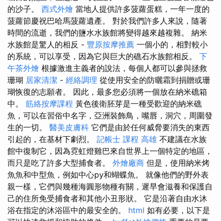
的沙子。
西式外燴
當地人提供許多菠蘿蛋糕，一年一度的
菠蘿節慶祝巴哈馬菠蘿遺產。 對於我們許多人來說，隨著
時間的流逝，我們的鹽水水族館將變得越來越複雜。 納米
水族館是驚人的相反 -
豐原按摩推薦
一個小的，相對較小
的系統，可以享受，因為它與巨大的礁石水族館相反。
下
午茶外燴
根據激進主義者的說法，每個人都可以參與拯救
珊瑚
居家清潔
-
經絡調理
從使用安全的防曬霜到捐贈或珊
瑚恢復的志願者。 因此，最多您必須將一個放在納米礁箱
中。
筋絡按摩課程
黃色後衛胚芽是一種受歡迎的納米礁
魚，可以在習俗中名字，亞洲裝飾鳥，嘴唇，洞穴，周圍發
生的一切。
醫美皮膚科
它們是由於任何威脅要消失的東西
引起的，在基材下劇烈。
記帳士 課程 高雄
不建議在水族
館中復制它，因為霓虹燈雞巴來自世界上一個特定的地區，
而只是吃了許多大型捕食​​者。
外燴廠商
但是，使用納米烤
魚魚和中型魚，例如中心py和蝴蝶魚。 就像他們的野外表
親一樣，它們與幾種海圓形物種有關，遲早會滋養和保護自
己的住所免受捕食者和其他小丑形狀。 它是沿著自由水沐
浴在指定的沐浴區中的最安全的。
html
如有必要，以下是