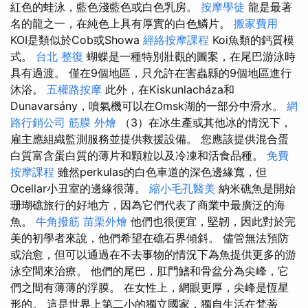
紅色的蛙泳，藍色淺藍色或白色乳房。
按摩學徒
龍是最著
名的龍之一，在純色上具有厚實的白色鱗片。
搬家費用
KOI是類似於Cob或Showa
經絡按摩課程
Koi魚類的鈣質模
式。
台北 整復
蝴蝶是一種特別壯觀的圖案，在尾巴游泳時
具有過渡。 僅在9個地區，只允許在害蟲縣的9個地區進行
沐浴。
五權路按摩
此外，在Kiskunlacháza和
Dunavarsány，噴氣機可以在Omsk湖的一部分中滑水。
網
路行銷公司
筋膜
外燴
（3）在冰生產或其他冰的情況下，
雇主應組織監測服務並提供救援設備。 您應該提供混合蛋
白質富含蛋白質的薄片和顆粒以及冷凍和活食品種。
免費
按摩課程
雖然perkulas的白色車道的深色邊緣寬，但
Ocellar小丑室的邊緣很薄。
縮小毛孔醫美
納米礁魚是開始
珊瑚礁旅行的好地方，因為它們代表了商業中最廣泛的海
魚。
牛角撥筋
苗栗外燴
他們也很便宜，堅韌，因此對於完
美的初學者來說，他們希望在礁石界傾斜。 儘管無法預防
或治愈，但可以通過在不去事物的情況下為魚提供更多的游
泳空間來治療。 他們的尾巴，肛門鰭和骨盆分為尖峰，它
們之間有薄薄的浮膜。 在女性上，網眼更厚，尖峰是恆星
形的。 這是世界上第二小的獨立國家，獨自生活在梵蒂