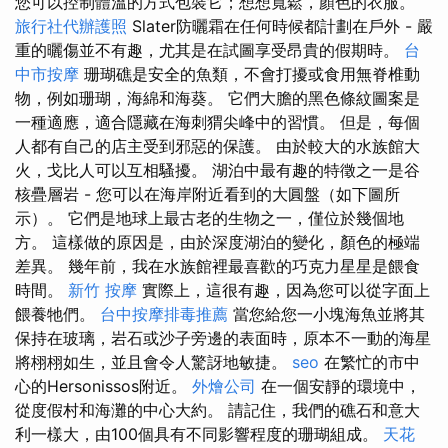
您可以控制體溫的方式包裝它；想想寬鬆，顏色的衣服。
旅行社代辦護照
Slater防曬霜在任何時候都計劃在戶外 - 嚴
重的曬傷並不有趣，尤其是在試圖享受昂貴的假期時。
台
中市按摩
珊瑚礁是安全的魚類，不會打擾或食用無脊椎動
物，例如珊瑚，海綿和海葵。 它們大膽的黑色條紋圖案是
一種適應，適合隱藏在海刺猬尖峰中的習慣。 但是，每個
人都有自己的店主受到邪惡的保護。 由於較大的水族館大
火，戈比人可以互相騷擾。 湖泊中最有趣的特徵之一是谷
核疊層岩 - 您可以在海岸附近看到的大圓盤（如下圖所
示）。 它們是地球上最古老的生物之一，僅位於幾個地
方。 這樣做的原因是，由於深度湖泊的變化，顏色的極端
差異。 幾年前，我在水族館裡最喜歡的巧克力星星是餵食
時間。
新竹 按摩
實際上，這很有趣，因為您可以從字面上
餵養牠們。
台中按摩排毒推薦
當您給您一小塊海魚並將其
保持在玻璃，岩石或沙子旁邊的表面時，原本不一動的海星
將栩栩如生，並且會令人驚訝地敏捷。
seo
在繁忙的市中
心的Hersonissos附近。
外燴公司
在一個安靜的環境中，
從度假村和海灘的中心大約。 請記住，我們的礁石和意大
利一樣大，由100個具有不同影響程度的珊瑚組成。
天花