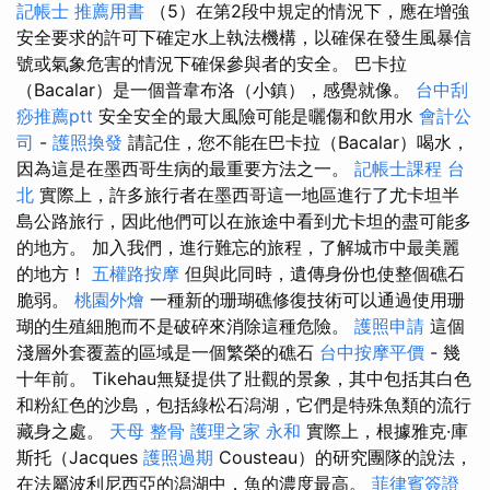
記帳士 推薦用書
（5）在第2段中規定的情況下，應在增強
安全要求的許可下確定水上執法機構，以確保在發生風暴信
號或氣象危害的情況下確保參與者的安全。 巴卡拉
（Bacalar）是一個普韋布洛（小鎮），感覺就像。
台中刮
痧推薦ptt
安全安全的最大風險可能是曬傷和飲用水
會計公
司
-
護照換發
請記住，您不能在巴卡拉（Bacalar）喝水，
因為這是在墨西哥生病的最重要方法之一。
記帳士課程 台
北
實際上，許多旅行者在墨西哥這一地區進行了尤卡坦半
島公路旅行，因此他們可以在旅途中看到尤卡坦的盡可能多
的地方。 加入我們，進行難忘的旅程，了解城市中最美麗
的地方！
五權路按摩
但與此同時，遺傳身份也使整個礁石
脆弱。
桃園外燴
一種新的珊瑚礁修復技術可以通過使用珊
瑚的生殖細胞而不是破碎來消除這種危險。
護照申請
這個
淺層外套覆蓋的區域是一個繁榮的礁石
台中按摩平價
- 幾
十年前。 Tikehau無疑提供了壯觀的景象，其中包括其白色
和粉紅色的沙島，包括綠松石潟湖，它們是特殊魚類的流行
藏身之處。
天母 整骨
護理之家 永和
實際上，根據雅克·庫
斯托（Jacques
護照過期
Cousteau）的研究團隊的說法，
在法屬波利尼西亞的潟湖中，魚的濃度最高。
菲律賓簽證