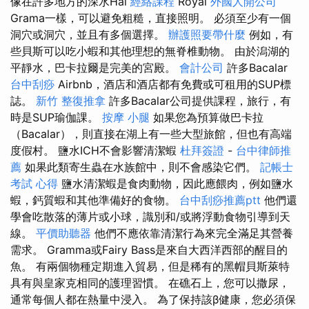
像在許多地方的深水Hal
經絡課程
Royal
外國人開公司
Grama一樣，可以避免粗糙，直接照明。 必須至少有一個
洞穴或洞穴，並且有多個選擇。
辦護照要帶什麼
例如，有
些貝斯可以吃小蝦和其他理想的無脊椎動物。 由於潟湖的
平靜水，巴卡拉爾是完美的宮殿。
會計公司
許多Bacalar
台中刮痧
Airbnb，酒店和酒店都有免費或可租用的SUP標
誌。
新竹 整復推拿
許多Bacalar公司提供課程，旅行，有
時是SUP瑜伽課。
按摩 小腿
如果您為預算做巴卡拉
（Bacalar），則直接在湖上有一些大型旅館，但也有高端
度假村。 鹽水ICH不會影響清潔蝦
杜拜簽證
-
台中律師推
薦
如果此類寄生蟲在水族館中，則不會感染它們。
記帳士
考試 心得
鹽水清潔蝦是食肉動物，因此應餵肉，例如鹽水
蝦，鈣質蝦和其他準備好的食物。
台中刮痧推薦ptt
他們還
學會吃散落的薄片或小球，識別和/或將浮動食物引導到天
線。
平價助聽器
他們不應依靠清潔行為來完全滿足其營養
需求。 Gramma或Fairy Bass是來自大西洋西部的醒目的
魚。 有兩個物種定期進入貿易，但是稀有的黑帽貝斯萊特
具有與皇家克相同的護理習慣。 在礁石上，您可以撒尿，
通常每個人都在熱量中浸入。 為了保持該β健康，您必須保