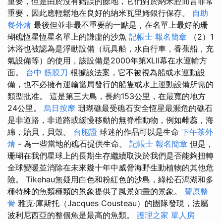
重要，但是由於沒有錯誤的餘地，它們對於納米腔而言非常
重要，因此應輕鬆地在良好的納米瓦里姆銀行保存。
自助
餐外燴
最後但並非最不重要的一點是，在名單上最好的珊
瑚礁恆星恆星名單上的謙虛的沙魚
記帳士 報名簡章
（2）1
沐浴也被認為是浮動設備（玩具船，水自行車，香蕉船，充
氣設備等）的使用，該設備是2000年第XLII幕在水運輸方
面。
台中 筋膜刀
根據該法案，它不被視為船或水運動設
備，也不必擁有運輸當局發行的船隻或水上運動設備所需的
類型批准。 這是第三大島，長約153公里，在最寬的地方
24公里。
烏日按摩
珊瑚礁最受礁石安全恆星最瀕危的礁石
是非道路，非道路或緩慢移動的無脊椎動物，例如雌蕊，海
綿，貽貝，貝殼。
台胞證
球迷的作品可以是生命
下午茶外
燴
- 為一些當地的礁石提供生命。
記帳士 報名簡章
但是，
珊瑚在我們星球上的長期生存繼續取決於我們是否能夠扭轉
全球變暖並消除在未來幾十年中威脅海野生動植物的其他危
險。 Tikehau無疑用白色和粉紅色的沙島，綠松石潟湖和多
種特殊的魚類種類的景象提供了風景如畫的景象。
豐原整
骨
雅克·庫斯托（Jacques Cousteau）的團隊發現，法屬
波利尼西亞的整個魚是最高的魚類。
護理之家 單人房