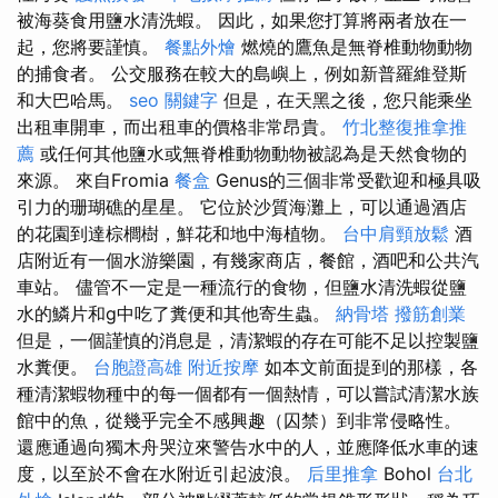
被海葵食用鹽水清洗蝦。 因此，如果您打算將兩者放在一
起，您將要謹慎。
餐點外燴
燃燒的鷹魚是無脊椎動物動物
的捕食者。 公交服務在較大的島嶼上，例如新普羅維登斯
和大巴哈馬。
seo 關鍵字
但是，在天黑之後，您只能乘坐
出租車開車，而出租車的價格非常昂貴。
竹北整復推拿推
薦
或任何其他鹽水或無脊椎動物動物被認為是天然食物的
來源。 來自Fromia
餐盒
Genus的三個非常受歡迎和極具吸
引力的珊瑚礁的星星。 它位於沙質海灘上，可以通過酒店
的花園到達棕櫚樹，鮮花和地中海植物。
台中肩頸放鬆
酒
店附近有一個水游樂園，有幾家商店，餐館，酒吧和公共汽
車站。 儘管不一定是一種流行的食物，但鹽水清洗蝦從鹽
水的鱗片和g中吃了糞便和其他寄生蟲。
納骨塔
撥筋創業
但是，一個謹慎的消息是，清潔蝦的存在可能不足以控製鹽
水糞便。
台胞證高雄
附近按摩
如本文前面提到的那樣，各
種清潔蝦物種中的每一個都有一個熱情，可以嘗試清潔水族
館中的魚，從幾乎完全不感興趣（囚禁）到非常侵略性。
還應通過向獨木舟哭泣來警告水中的人，並應降低水車的速
度，以至於不會在水附近引起波浪。
后里推拿
Bohol
台北