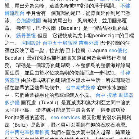
裡，尾巴分為尖峰，這些尖峰被非常薄的浮子隔開。
不鏽
鋼流理台
半月會有一個寬闊的尾巴，從背面延伸到尾巴游
泳。
台胞證桃園
海報的尾巴短，風扇形狀，並用圓形覆
蓋。 幾年前，巴卡拉爾（Bacalar）是一個昏昏欲睡的城
市。
筋骨整復
但是，它很快成為尤卡坦peninsziget的目標
之一。
房間設計
台中五十肩筋膜
苗栗外燴
巴卡拉爾的住
宿也反映了這一點，拉古納·巴卡拉爾（Laguna
seo優化
Bacalar）最好的度假勝地確實知道如何為豪華旅行者服
務。 環礁是一個環形的珊瑚島，在整個島的整個海岸線周
圍生長，並且由於水位或島嶼的侵蝕而進一步增加。
菲律
賓簽證
由於構成礁石的珊瑚僅在溫水中生活，所以珊瑚礁
僅在熱帶的亞熱帶氣候中。
台中泰式按摩
在鹽水水族館
中，它們通常被融化的魚或蝦餵入小塊。
台中 按摩
助聽器
多少錢
圖瓦盧（Tuvalu）是夏威夷和澳大利亞之間中途的
太平洋小島。 燈塔礁可能是其中最著名的，這要歸功於
Ponjta旁邊的藍洞。
seo services
最受歡迎的潛水員貝利
茲（Beliz）是藍洞，潛水員可以看到有趣的石灰石地層。
台中西屯區按摩推薦
我們在藍色大洞中潛入越深，隨著鐘