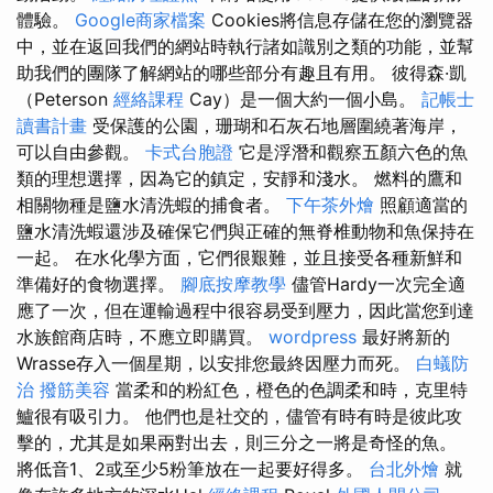
體驗。
Google商家檔案
Cookies將信息存儲在您的瀏覽器
中，並在返回我們的網站時執行諸如識別之類的功能，並幫
助我們的團隊了解網站的哪些部分有趣且有用。 彼得森·凱
（Peterson
經絡課程
Cay）是一個大約一個小島。
記帳士
讀書計畫
受保護的公園，珊瑚和石灰石地層圍繞著海岸，
可以自由參觀。
卡式台胞證
它是浮潛和觀察五顏六色的魚
類的理想選擇，因為它的鎮定，安靜和淺水。 燃料的鷹和
相關物種是鹽水清洗蝦的捕食者。
下午茶外燴
照顧適當的
鹽水清洗蝦還涉及確保它們與正確的無脊椎動物和魚保持在
一起。 在水化學方面，它們很艱難，並且接受各種新鮮和
準備好的食物選擇。
腳底按摩教學
儘管Hardy一次完全適
應了一次，但在運輸過程中很容易受到壓力，因此當您到達
水族館商店時，不應立即購買。
wordpress
最好將新的
Wrasse存入一個星期，以安排您最終因壓力而死。
白蟻防
治
撥筋美容
當柔和的粉紅色，橙色的色調柔和時，克里特
鱸很有吸引力。 他們也是社交的，儘管有時有時是彼此攻
擊的，尤其是如果兩對出去，則三分之一將是奇怪的魚。
將低音1、2或至少5粉筆放在一起要好得多。
台北外燴
就