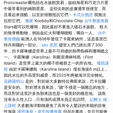
Protoreaster屬包括在水族館貿易，旋鈕海星和巧克力片星
中最常看到的兩顆星星。 這些尖刺的皮膚通常很便宜，而
且看起來很酷，以至於很難抵抗它們 -
卡式台胞證
我無法
抗拒它們。
搬家
Knobby和Chocolate Chip
台中整復推薦
Stars都可以吃珊瑚，因此最好不要進入礁石水族館。 較大
的無脊椎動物，例如血紅火和珊瑚礁蝦，獨自一人。
台中
整骨價錢
歐洲人在1606年發現了卡羅來納州，這是基里巴
特共和國的一部分。
seo 意思
儘管人們已經出席了300
年，但卡羅琳娜是世界上最不可持續的熱帶島嶼和珊瑚礁之
一。 卡羅琳娜（Karolina）和鄰居弗林特島（Flint
Island）是世界上最大的椰子癌種群之一的所在地。
撥筋課
程
由於卡羅琳娜島（Karolina Island）僅在海拔6 m以上，
因此水位的升高受到威脅，而2025年將被海洋完全轉化。
花葬陽明山
是的，對於絕大多數特拉弗斯來說，巴卡拉爾
是安全的。 對於潛水員來說，“牆”不僅是一個難忘的地方，
而且對於這里許多魚類來說也是一個美好的棲息地。 該島
沒有永久性人口，只有漁民或潛水員正在訪問。
記帳士 線
上課程
大多數海洋動物避免了具有令人驚訝的本能的掠食
性海葵
護照換發
-
草屯按摩推薦
但存在事故，並且可能會