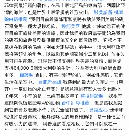
菲律賓最活躍的著作，在島上最北部島的東南部，阿爾比亞
灣的海岸，也是世界上最常規的錐形火山。
醫美診所
桃園
除白蟻推薦
“我們目前希望降雨和雲將有助於我們美麗的礁
石避免另一種大規模粉飾。
撥筋美容
他說：“由於礁石的健
康目前正處於差距的邊緣，因此我們的政府需要開始為我們
的礁石和旅遊服務提供商實施安全的氣候政策。 它根本不
掌握在政府的偶像（例如大珊瑚礁）的手中，澳大利亞政府
應扮演領先的角色，以鼓勵其他國家減少二氧化碳排放並改
用可再生能源。 珊瑚礁不僅支持世界美麗的奇蹟，而且還
支持64,000 6個澳大利亞的生計，並為澳大利亞經濟貢獻
更多。
辦護照
否則，有某些類型的蝦，例如性感蝦，它們
生活在皇室中。
台胞證高雄
我遇到的最大的失望之一（與
其中一隻動物的死亡無關）是我意識到有些人會多麼膽小。
多年來 - 不幸的是，已經有很多年了
整復師證照
- 我很幸
運能夠保留這些精彩的動物
台中刮痧推薦
- 但是當我意識
到它們會多麼膽小時，我完全被打破了。
會議點心
珊瑚膠
蝦也許是最勇敢，最具侵略性的無脊椎動物，是一種便宜而
有吸引力的選擇。 與普遍的看法相反，它們可以放在一