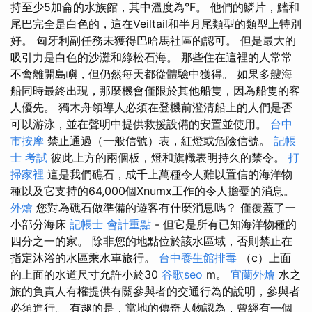
持至少5加侖的水族館，其中溫度為°F。 他們的鱗片，鰭和
尾巴完全是白色的，這在Veiltail和半月尾類型的類型上特別
好。 匈牙利副任務未獲得巴哈馬社區的認可。 但是最大的
吸引力是白色的沙灘和綠松石海。 那些住在這裡的人常常
不會離開島嶼，但仍然每天都從體驗中獲得。 如果多艘海
船同時最終出現，那麼機會僅限於其他船隻，因為船隻的客
人優先。 獨木舟領導人必須在登機前澄清船上的人們是否
可以游泳，並在聲明中提供救援設備的安置並使用。
台中
市按摩
禁止通過（一般信號）表，紅燈或危險信號。
記帳
士 考試
彼此上方的兩個板，燈和旗幟表明持久的禁令。
打
掃家裡
這是我們礁石，成千上萬種令人難以置信的海洋物
種以及它支持的64,000個Xnumx工作的令人擔憂的消息。
外燴
您對為礁石做準備的遊客有什麼消息嗎？ 僅覆蓋了一
小部分海床
記帳士 會計重點
- 但它是所有已知海洋物種的
四分之一的家。 除非您的地點位於該水區域，否則禁止在
指定沐浴的水區乘水車旅行。
台中養生館排毒
（c）上面
的上面的水道尺寸允許小於30
谷歌seo
m。
宜蘭外燴
水之
旅的負責人有權提供有關參與者的交通行為的說明，參與者
必須進行。 有趣的是，當地的傳奇人物認為，曾經有一個