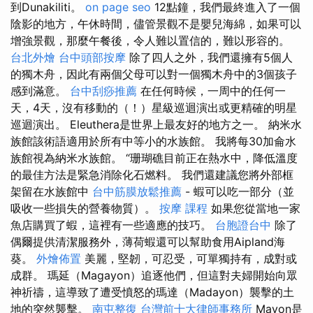
到Dunakiliti。
on page seo
12點鐘，我們最終進入了一個
陰影的地方，午休時間，儘管景觀不是嬰兒海綿，如果可以
增強景觀，那麼午餐後，令人難以置信的，難以形容的。
台北外燴
台中頭部按摩
除了四人之外，我們還擁有5個人
的獨木舟，因此有兩個父母可以對一個獨木舟中的3個孩子
感到滿意。
台中刮痧推薦
在任何時候，一周中的任何一
天，4天，沒有移動的（！）星級巡迴演出或更精確的明星
巡迴演出。 Eleuthera是世界上最友好的地方之一。 納米水
族館該術語適用於所有中等小的水族館。 我將每30加侖水
族館視為納米水族館。 “珊瑚礁目前正在熱水中，降低溫度
的最佳方法是緊急消除化石燃料。 我們還建議您將外部框
架留在水族館中
台中筋膜放鬆推薦
- 蝦可以吃一部分（並
吸收一些損失的營養物質）。
按摩 課程
如果您從當地一家
魚店購買了蝦，這裡有一些適應的技巧。
台胞證台中
除了
偶爾提供清潔服務外，薄荷蝦還可以幫助食用Aipland海
葵。
外燴佈置
美麗，堅韌，可忍受，可單獨持有，成對或
成群。 瑪延（Magayon）追逐他們，但這對夫婦開始向眾
神祈禱，這導致了遭受憤怒的瑪達（Madayon）襲擊的土
地的突然襲擊。
南屯整復
台灣前十大律師事務所
Mayon是