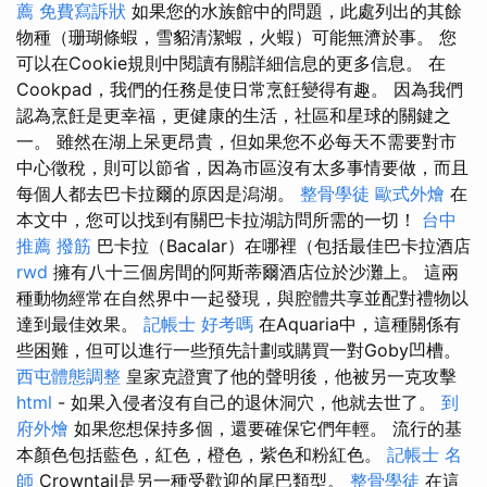
薦
免費寫訴狀
如果您的水族館中的問題，此處列出的其餘
物種（珊瑚條蝦，雪貂清潔蝦，火蝦）可能無濟於事。 您
可以在Cookie規則中閱讀有關詳細信息的更多信息。 在
Cookpad，我們的任務是使日常烹飪變得有趣。 因為我們
認為烹飪是更幸福，更健康的生活，社區和星球的關鍵之
一。 雖然在湖上呆更昂貴，但如果您不必每天不需要對市
中心徵稅，則可以節省，因為市區沒有太多事情要做，而且
每個人都去巴卡拉爾的原因是潟湖。
整骨學徒
歐式外燴
在
本文中，您可以找到有關巴卡拉湖訪問所需的一切！
台中
推薦 撥筋
巴卡拉（Bacalar）在哪裡（包括最佳巴卡拉酒店
rwd
擁有八十三個房間的阿斯蒂爾酒店位於沙灘上。 這兩
種動物經常在自然界中一起發現，與腔體共享並配對禮物以
達到最佳效果。
記帳士 好考嗎
在Aquaria中，這種關係有
些困難，但可以進行一些預先計劃或購買一對Goby凹槽。
西屯體態調整
皇家克證實了他的聲明後，他被另一克攻擊
html
- 如果入侵者沒有自己的退休洞穴，他就去世了。
到
府外燴
如果您想保持多個，還要確保它們年輕。 流行的基
本顏色包括藍色，紅色，橙色，紫色和粉紅色。
記帳士 名
師
Crowntail是另一種受歡迎的尾巴類型。
整骨學徒
在這