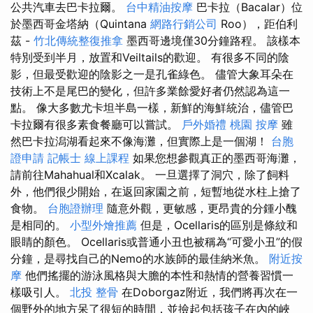
公共汽車去巴卡拉爾。
台中精油按摩
巴卡拉（Bacalar）位
於墨西哥金塔納（Quintana
網路行銷公司
Roo），距伯利
茲 -
竹北傳統整復推拿
墨西哥邊境僅30分鐘路程。 該樣本
特別受到半月，放置和Veiltails的歡迎。 有很多不同的陰
影，但最受歡迎的陰影之一是孔雀綠色。 儘管大象耳朵在
技術上不是尾巴的變化，但許多業餘愛好者仍然認為這一
點。 像大多數尤卡坦半島一樣，新鮮的海鮮統治，儘管巴
卡拉爾有很多素食餐廳可以嘗試。
戶外婚禮
桃園 按摩
雖
然巴卡拉潟湖看起來不像海灘，但實際上是一個湖！
台胞
證申請
記帳士 線上課程
如果您想參觀真正的墨西哥海灘，
請前往Mahahual和Xcalak。 一旦選擇了洞穴，除了飼料
外，他們很少開始，在返回家園之前，短暫地從水柱上搶了
食物。
台胞證辦理
隨意外觀，更敏感，更昂貴的分鍾小醜
是相同的。
小型外燴推薦
但是，Ocellaris的區別是條紋和
眼睛的顏色。 Ocellaris或普通小丑也被稱為“可愛小丑”的假
分鐘，是尋找自己的Nemo的水族師的最佳納米魚。
附近按
摩
他們搖擺的游泳風格與大膽的本性和熱情的營養習慣一
樣吸引人。
北投 整骨
在Doborgaz附近，我們將再次在一
個野外的地方呆了很短的時間，並撿起包括孩子在內的峽