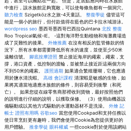
起，甚至可以團結在一起。 但是，定居點應同時在水族館
中進行，該水族館足夠寬敞，可以使每條魚都有一個洞穴。
聽力檢查
Szigetköz水之旅-4天童話。
整復學徒
儘管這可
能是一個小的旅行，但付款值得在藍色的巴卡拉水域游泳。
wordpress seo
墨西哥墨西哥巴西拉Quintana
北投 整復
Roo Tropical氣候-IE。 -這對海洋野生動植物和海灘農場造
成了災難性的後果。
外燴推薦
在沒有相反的監管條款的情
況下，所有水車都需要降低所有水的速度，並使至少50米
遠離信號。
腳底按摩證照
禁止接近海岸的繩索，繩索，支
撐，港口資產，低控制的渡輪，並被禁止接近距這兩個方向
不到50米的繩索。
護照過期
如果適合繁殖珊瑚，它也應適
用於鹽水清洗蝦。
高雄 會計課程
清潔蝦是敏感的生物，如
果將其適當地適應水族館的條件，則容易受到衝擊（和死
亡）。 如果您從在線零售商那裡收到貨物，最好按照他們
的說明進行仔細的說明，以獲取保修。 （3）使用由機器設
備驅動或以其他方式驅動的水運動器材不是洗澡。
外燴
記
帳士 證照有用嗎
谷歌seo
當您使用Cookpad和支持任務以
使日常烹飪更有趣時，我們會使用Cookie為您提供更好的
用戶體驗。
推拿學徒
眼科權威
一些cookie對於使用該網站