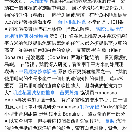
一樣友好。
大雅按摩
他對其他魚類表現出積極的行為，必
須在一個種植的水族館中獨處。 鹽水清洗蝦有時是針對魚
類的特異性（精緻），這些魚類被清潔，有些魚不願意從居
民蝦那裡獲得清潔服務。
台中推拿推薦
不幸的是，ICH很
可能在演奏舞蹈時在水族館中指數式解釋。
筋膜沾黏撥筋
台胞證過期
外燴廠商
第6（1）條在冰上攜帶冰生產或切割1
平方米的魚以提供魚類供應魚的任何人都必須提供至少寬的
高度，並帶有紅色和白色的條紋。 克萊因·邦奈爾（Klein
Bonaire）是波尼爾（Bonaire）西海岸附近的一個受保護的
島嶼。 在這裡，我們深入研究，看看兩千平方米的雄鹿珊
瑚礁 -
中醫經絡按摩課程
眾多礁石更新種植園之一。 “我們
使用珊瑚的生長來產生一個新的遺傳獨特的個體。 這非常
重要，因為珊瑚礁的遺傳多樣性越大，珊瑚礁的抵抗力越
大”
明道花園城整復推拿
-
苗栗外燴
協調員Francesca
Virdis再次添加了這一點。 有許多當地的潛水中心，由一個
由意大利海軍和環境研究Francesca
打掃家裡
Virdis領導的
小型非營利組織“珊瑚礁更新Bonaire”。 墨西哥的這一部分
可以安全開車，但要看這10個墨西哥駕駛技巧。
長照
流行
的顏色包括紅色或洋紅色的顏色，帶有白色蛙泳，紫色，粉