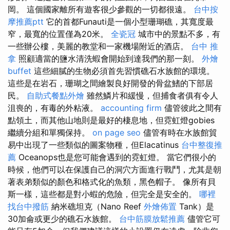
岡。 這個國家離所有遊客很少參觀的一切都很遠。
台中按
摩推薦ptt
它的首都Funauti是一個小型珊瑚礁，其寬度最
窄，最寬的位置僅為20米。
全瓷冠
城市中的景點不多，有
一些辦公樓，美麗的教堂和一家機場附近的酒店。
台中 推
拿
照顧適當的鹽水清洗蝦會開始到達我們的那一刻。
外燴
buffet
這些細膩的生物必須首先習慣礁石水族館的環境。
這些是在岩石，珊瑚之間繪製良好開發的骨盆鰭的下部居
民。
自助式餐點外燴
雖然鱗片和緩慢，但捕食者俱有令人
沮喪的，有毒的外粘液。
accounting firm
儘管彼此之間有
點領土，而其他山地則是最好的棲息地，但霓虹燈gobies
繼續分組和單獨保持。
on page seo
儘管有時在水族館貿
易中出現了一些類似的圖案物種，但Elacatinus
台中整復推
薦
Oceanops也是您可能會遇到的霓虹燈。 當它們很小的
時候，他們可以在保護自己的洞穴方面進行戰鬥，尤其是朝
著表弟類似的顏色和格式化的魚類，黑色帽子。 像所有貝
斯一樣，這些都是對小蝦的危險，但完全是安全的。
哪裡
找台中撥筋
納米礁坦克（Nano Reef
外燴佈置
Tank）是
30加侖或更少的礁石水族館。
台中筋膜放鬆推薦
儘管它可