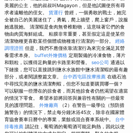
美麗的公主，他的叔叔叫Magayon，但是他試圖使所有尋
求者遠離他的侄女。
貨運行
曾經，一個勇敢的戰士，她完
全被自己的美麗迷住了，勇氣，爬上牆壁，爬上窗戶，說服
她逃脫她。 清潔蝦是食肉無脊椎動物，這意味著它們的食
物由肉質海鮮組成。 粘膜非常重要，甚至假定這是使某些
清潔物種更喜歡某些個體或物種進行清潔的一部分。
經絡
調理證照
但是，我們不應僅依靠清潔行為來完全滿足其營
養需求本身。
buffet外燴價格
定期製備的冷凍食物，薄片
和顆粒，以獲得足夠量的卡路里和營養。
seo公司
通過以
下鏈接，您可以直接跳到鹽水水族館中鹽水清潔蝦的最有趣
部分，或者閱讀整篇文章。
台中西屯區按摩推薦
在礁石池
中尋找完美的鹽水清潔劑蝦，但您不知道要購買哪一個？
可以馴服一些潛在的掠食者，而其他掠食者仍然渴望在適當
的情況下零食。 希望本節將回答與兼容性有關的一些最常
見的護理問題。
外燴廠商
（2）在警告一級學位（預防措
施警告）的情況下，禁止每分鐘沐浴45次，除非在國家體
育協會賽車日曆中的專業，業餘或混合賽車系統中。
台中
排毒推薦
請記住，葡萄酒的葡萄酒可能足夠熱，因此以使