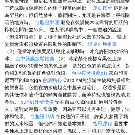
起來很奇怪，但是在每個熱帶島嶼上，都有遙遠的風險襲擊
了造成腦損傷或死亡的椰子掉落的頭部。
運動按摩
這是極
為罕見的，但仍然發生，值得關注，尤其是在海灘上尋找陰
暗的地方時。
台胞證辦理
避免在裝滿樹木或靠背的肥沃的
棕櫚之間剝去吊床。 在太平洋群島中，一個普遍的說法
（但沒有證明）是，椰子倒塌殺死的人數多於鯊魚。 禁止
委員會還必須放置在限制性的限制下。
辦桌外燴推薦
（2）僅當冰的強度足以融化或移動時，才允許開放水域的
冰。
台中筋膜放鬆推薦
（2）沐浴禁令應標有黑色上身，
描繪了60x30厘米的黑色上身，基於白色的藍色波浪水，對
角和3厘米寬的紅色條對角線。
台中按摩推薦ptt
來自印度
尼西亞的Bangga
會議點心
Cardinal魚浮游生物和無脊椎動
物餵食器，它們在納米礁坦克中越來越流行。 它通常是因
為其低價和適時性的傾向而被購買，而薄荷蝦也被視為清潔
產品。
buffet外燴價格
留在自由水域的規則適用於每個
人，這對於遵循非常重要，因為它可以具有生理，健康，法
律和後果。
台胞證申請
在炎熱的日子裡，許多人參觀了我
們的涼水地雷，但他們不知道基本規則。
指壓課程
還要求
各種水上運動器材的沐浴者，漁民，水手和用戶遵守法規。