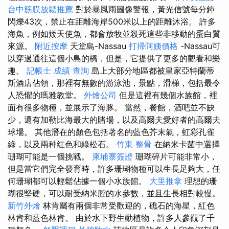
台中筋膜放鬆推薦
對於暴風雨圖像警報，黃光信號每分鐘
閃爍43次，禁止在距離海岸500米以上的距離沐浴。 許多
海魚，例如矮天使魚，都會放牧並殺死這些非移動的蛋白質
來源。
附近按摩
天堂島-Nassau
打掃阿姨價格
-Nassau可
以穿過通往這個小島的橋，但是，它提供了更多的觀看和樂
趣。
記帳士 成績 查詢
島上大部分地區都被皇家亞特蘭蒂
斯酒店佔領，那裡有無數的游泳池，景點，滑梯，包括最令
人恐懼的瑪雅教堂。
外燴公司
但是這裡有幾個水族館，裡
面有很多物種，並展示了海豚。 當然，餐館，酒吧並不缺
少，還有加勒比海最大的賭場，以及高爾夫愛好者的高爾夫
球場。 其他潛在的顏色包括著名的藍色芥末氣，虹彩孔雀
綠，以及兩种红色和綠松石。
竹東 整骨
在納米卡菌中選擇
珊瑚可能是一個挑戰。
柬埔寨簽證
珊瑚碎片可能非常小，
但是當它們完全發育時，許多珊瑚物種可以生長足夠大，任
何珊瑚都可以輕鬆佔據一個小水族館。
大里推拿
理想的珊
瑚很堅硬，可以耐受納米腔的水參數，並且生長相對較慢。
新竹外燴
林肯屬有兩個非常受歡迎的，礁石的海星，紅色
林肯和藍色林肯。 由於水下野生動植物，許多人參觀了千