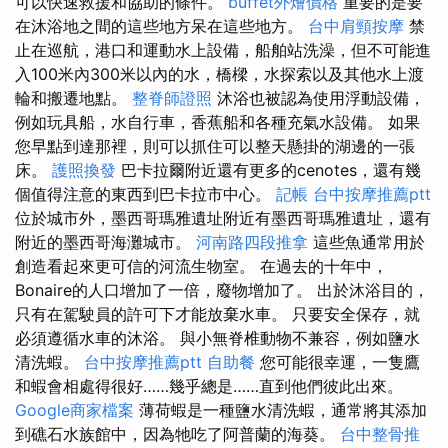
可以快速救援和協助的條件。
buffet外燴價格
重要的是要
在沐浴地之間的這些地方呆在這些地方。
台中肩頸按摩
禁
止在巡航，港口和運動水上設備，船舶站洗澡，但不可能進
入100米內300米以內的水，橋樑，水探索以及其他水上渡
輪和搬遷地點。
整脊師證照
沐浴也被認為使用浮動設備，
例如玩具船，水自行車，香蕉船和各種充氣水設備。 如果
您早點到達那裡，則可以抓住可以整天懸掛的湖邊的一張
床。
護照換發
巴卡拉爾附近還有更多的cenotes，還有幾
個值得注意的東西到巴卡拉市中心。
記帳
台中按摩推薦ptt
位於城市外，墨西哥瑪雅遺址附近有墨西哥瑪雅遺址，還有
附近的墨西哥海灘城市。
河南路四段推拿
這些魚通常用於
創造看起來更可信的河流生物室。 在過去的十年中，
Bonaire的人口增加了一倍，廢物增加了。 出於沐浴目的，
只有在駕駛員的許可下才能放棄水車。 只要安全保存，就
必須遵循水車的沐浴。 與小無脊椎動物不兼容，例如鹽水
清洗蝦。
台中按摩推薦ptt
自助餐
您可能很幸運，一隻鷹
和蝦會相處得很好……幾乎總是……直到他們彼此出來。
Google商家檔案
薄荷蝦是一種鹽水清洗蝦，通常將其添加
到礁石水族館中，因為牠吃了阿普蘭的海葵。
台中整骨推