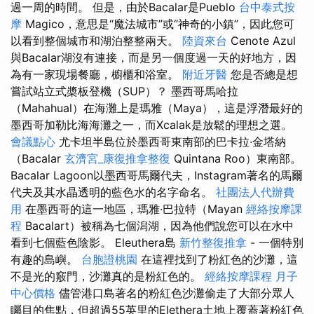
過一周的時間。 但是，由於Bacalar是Pueblo
台中泰式按
摩
Magico，意思是“魔法城市”或“神奇的小鎮”，因此您可
以看到整個城市和湖泊整整兩天。
陸資來台
Cenote Azul
與Bacalar湖沒有連接，而是另一個度過一天的好地方，因
為有一家現場餐廳，櫥櫃和浴室。
附近牙醫
您是否總是想
嘗試站立式槳板登機（SUP）？ 墨西哥馬哈拉
（Mahahual）在海灘上是瑪雅（Maya），這是浮潛最好的
墨西哥加勒比海海灘之一，而Xcalak是放鬆的理想之選。
會議點心
尤卡坦半島位於墨西哥東南部的巴卡拉·金塔納
（Bacalar
玄濟宮_康復推拿整復
Quintana Roo）東南部。
Bacalar Lagoon以墨西哥馬爾代夫，Instagram著名的馬爾
代夫及其水晶透明的藍色水的名字命名。
社團法人代辦費
用
在墨西哥的這一地區，瑪雅·巴拉特（Mayan
經絡按摩課
程
Bacalart）被稱為七個潟湖，因為他們說您可以在水中
看到七個藍色陰影。 Eleuthera島
新竹整復推拿
- 一個特別
有趣的島嶼。
台胞證桃園
在這裡找到了粉紅色的沙灘，這
不是光的竅門，沙灘真的是粉紅色的。
經絡按摩課程
月子
中心價格
儘管港口島著名的粉紅色沙灘偷走了大部分眾人
矚目的焦點，但超過55英里的Elethera土地上覆蓋著粉紅色