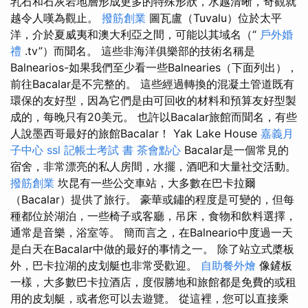
乳石和石灰岩地層形成更多的特殊形狀，水越清晰，奇觀就
越令人嘆為觀止。
撥筋創業
圖瓦盧（Tuvalu）位於太平
洋，介於夏威夷和澳大利亞之間，可能以其域名（“
戶外婚
禮
.tv”）而聞名。 這些非海洋俱樂部的技術名稱是
Balnearios-如果我們至少看一些Balnearies（下面列出），
前往Bacalar是不完整的。 這些經過轉換的混凝土管道既有
環保的友好型，因為它們是由可回收的材料和預算友好型製
成的，每晚只有20美元。 也許以Bacalar旅館而聞名，有些
人說墨西哥最好的旅館Bacalar！ Yak Lake House
嘉義月
子中心
ssl
記帳士考試 書
茶會點心
Bacalar是一個常見的
宿舍，非常漂亮的私人房間，水擺，酒吧和大量社交活動。
撥筋創業
坎昆有一些公交車站，大多數在巴卡拉爾
（Bacalar）提供了旅行。 豪華或鏽的程度是可變的，但每
種都位於湖泊，一些椅子或客廳，吊床，食物和飲料選擇，
通常是音樂，浴室等。 簡而言之，在Balneario中度過一天
是白天在Bacalar中做的最好的事情之一。 除了站立式槳板
外，巴卡拉湖的皮划艇也非常受歡迎。
自助餐外燴
像鏟板
一樣，大多數巴卡拉酒店，度假勝地和旅館都是免費的或租
用的皮划艇，或者您可以去遊覽。 從這裡，您可以直接乘