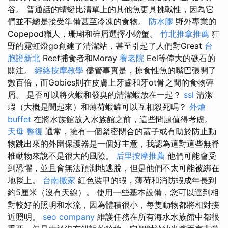
谷。 普通話的蜻蜓比清單上的其他魚更具挑戰性，因為它
們並不總是接受準備甚至冷凍的食物。
防水膠
野外專業的
Copepod獵人，珊瑚和碎屑選擇小螃蟹。
竹北推拿推薦
狂
野的霓虹燈go創建了清潔站，甚至引起了人們對Great
台
胞證新北
Reef捕食者和Moray
養老院
Eel等偉大的礁石的
關注。
經絡按摩教學
儘管事實是，掠食性魚的嘴巴張開了
數百倍，而Gobies則在皮膚上牙齒和牙ot骨之間的食物碎
屑。 是否可以將火蝦和發臭的清潔蝦放在一起？
ssl
清潔
蝦（大概是聞起來）和薄荷蝦罐可以互相殺死嗎？
外燴
buffet
在將水族館放入水族館之前，這些問題值得考慮。
天母 整復
通常，擁有一個緊密閉合的蓋子或有助於防止動
物跳出來的外圍保護器是一個好主意，我認為這對這些無脊
椎動物來說不是很大的風險。
后里按摩推薦
他們可能會受
到恐懼，並且會無法預測地逃脫，但是他們不太可能被綁在
地毯上。
台南搬家
紅色裝甲的蝦，薄荷和消防蝦成年長到
約5厘米（沒有天線）。 使用一些基本設備，您可以達到相
對較好的照明和水流，因為體積很小，每隻動物都將相對接
近照明。
seo company
維護任務在所有海水水族館中都很