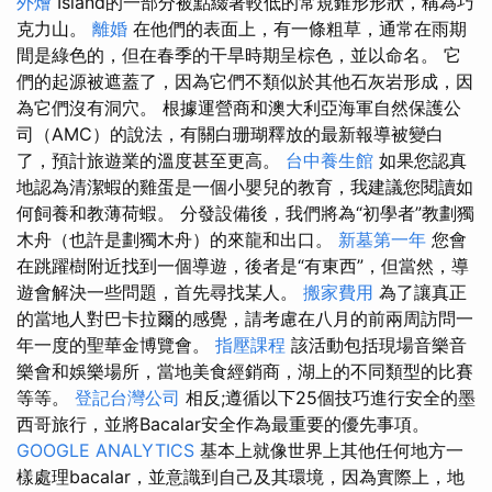
外燴
Island的一部分被點綴著較低的常規錐形形狀，稱為巧
克力山。
離婚
在他們的表面上，有一條粗草，通常在雨期
間是綠色的，但在春季的干旱時期呈棕色，並以命名。 它
們的起源被遮蓋了，因為它們不類似於其他石灰岩形成，因
為它們沒有洞穴。 根據運營商和澳大利亞海軍自然保護公
司（AMC）的說法，有關白珊瑚釋放的最新報導被變白
了，預計旅遊業的溫度甚至更高。
台中養生館
如果您認真
地認為清潔蝦的雞蛋是一個小嬰兒的教育，我建議您閱讀如
何飼養和教薄荷蝦。 分發設備後，我們將為“初學者”教劃獨
木舟（也許是劃獨木舟）的來龍和出口。
新墓第一年
您會
在跳躍樹附近找到一個導遊，後者是“有東西”，但當然，導
遊會解決一些問題，首先尋找某人。
搬家費用
為了讓真正
的當地人對巴卡拉爾的感覺，請考慮在八月的前兩周訪問一
年一度的聖華金博覽會。
指壓課程
該活動包括現場音樂音
樂會和娛樂場所，當地美食經銷商，湖上的不同類型的比賽
等等。
登記台灣公司
相反;遵循以下25個技巧進行安全的墨
西哥旅行，並將Bacalar安全作為最重要的優先事項。
GOOGLE ANALYTICS
基本上就像世界上其他任何地方一
樣處理bacalar，並意識到自己及其環境，因為實際上，地