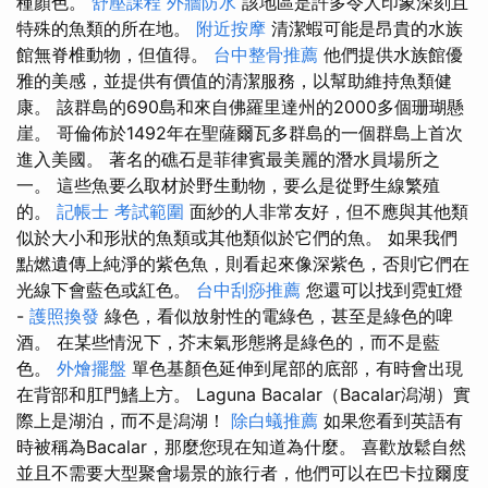
種顏色。
舒壓課程
外牆防水
該地區是許多令人印象深刻且
特殊的魚類的所在地。
附近按摩
清潔蝦可能是昂貴的水族
館無脊椎動物，但值得。
台中整骨推薦
他們提供水族館優
雅的美感，並提供有價值的清潔服務，以幫助維持魚類健
康。 該群島的690島和來自佛羅里達州的2000多個珊瑚懸
崖。 哥倫佈於1492年在聖薩爾瓦多群島的一個群島上首次
進入美國。 著名的礁石是菲律賓最美麗的潛水員場所之
一。 這些魚要么取材於野生動物，要么是從野生線繁殖
的。
記帳士 考試範圍
面紗的人非常友好，但不應與其他類
似於大小和形狀的魚類或其他類似於它們的魚。 如果我們
點燃遺傳上純淨的紫色魚，則看起來像深紫色，否則它們在
光線下會藍色或紅色。
台中刮痧推薦
您還可以找到霓虹燈
-
護照換發
綠色，看似放射性的電綠色，甚至是綠色的啤
酒。 在某些情況下，芥末氣形態將是綠色的，而不是藍
色。
外燴擺盤
單色基顏色延伸到尾部的底部，有時會出現
在背部和肛門鰭上方。 Laguna Bacalar（Bacalar潟湖）實
際上是湖泊，而不是潟湖！
除白蟻推薦
如果您看到英語有
時被稱為Bacalar，那麼您現在知道為什麼。 喜歡放鬆自然
並且不需要大型聚會場景的旅行者，他們可以在巴卡拉爾度