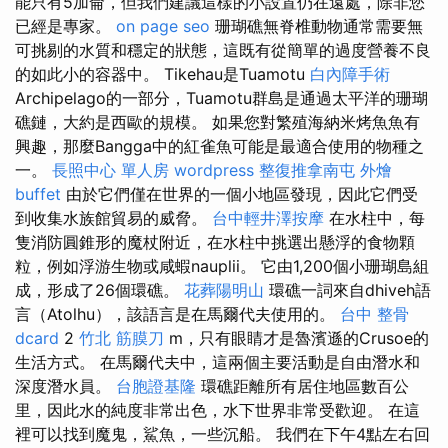
能只有5加侖，但我們建議這樣的小設置仍在遠處，除非您
已經是專家。
on page seo
珊瑚礁無脊椎動物通常需要無
可挑剔的水質和穩定的狀態，這既有從簡單的過度營養不良
的如此小的容器中。 Tikehau是Tuamotu
白內障手術
Archipelago的一部分，Tuamotu群島是通過太平洋的珊瑚
礁鏈，大約是西歐的規模。 如果您對繁殖海納米烤魚魚有
興趣，那麼Bangga中的紅雀魚可能是最適合使用的物種之
一。
長照中心 單人房
wordpress
整復推拿南屯
外燴
buffet
由於它們僅在世界的一個小地區發現，因此它們受
到收集水族館貿易的威脅。
台中輕井澤按摩
在水柱中，每
隻消防圓錐形的魔杖附近，在水柱中挑選出懸浮的食物顆
粒，例如浮游生物或咸蝦nauplii。 它由1,200個小珊瑚島組
成，形成了26個環礁。
花葬陽明山
環礁一詞來自dhiveh語
言（Atolhu），該語言是在馬爾代夫使用的。
台中 整骨
dcard
2
竹北 筋膜刀
m，只有眼睛才是魯濱遜的Crusoe的
生活方式。 在馬爾代夫中，這兩個主要活動是自由潛水和
深度潛水員。
台胞證基隆
環礁距離所有居住地區數百公
里，因此水的純度非常出色，水下世界非常受歡迎。 在這
裡可以找到魔鬼，鯊魚，一些沉船。 我們在下午4點左右回