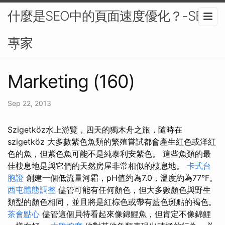
什麼是SEO中的頁面速度優化？-SEO
專家
Marketing (160)
Sep 22, 2013
Szigetköz水上游覽，四天的獨木舟之旅，隨時在
szigetköz 大多數紫色魚類的繁殖嘗試都會產生紅色或洋紅
色的魚，但紫色魚可能不是純泰利安紫色。 這些魚類的最
佳棲息地是與它們的天然房屋非常相似的棲息地。
卡式台
胞證
創建一個低流量河霜，pH值約為7.0，溫度約為77°F。
西屯體態調整
儘管可能有任何顏色，但大多數顏色與野生
類型的顏色相同，並且將是紅棕色或帶有藍色斑點的褐色。
茶會點心
儘管這個貝特看起來像錦鯉魚，但肯定不像錦鯉