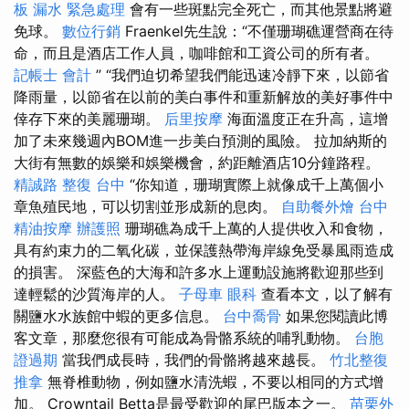
板 漏水 緊急處理
會有一些斑點完全死亡，而其他景點將避
免球。
數位行銷
Fraenkel先生說：“不僅珊瑚礁運營商在待
命，而且是酒店工作人員，咖啡館和工資公司的所有者。
記帳士 會計
” “我們迫切希望我們能迅速冷靜下來，以節省
降雨量，以節省在以前的美白事件和重新解放的美好事件中
倖存下來的美麗珊瑚。
后里按摩
海面溫度正在升高，這增
加了未來幾週內BOM進一步美白預測的風險。 拉加納斯的
大街有無數的娛樂和娛樂機會，約距離酒店10分鐘路程。
精誠路 整復 台中
“你知道，珊瑚實際上就像成千上萬個小
章魚殖民地，可以切割並形成新的息肉。
自助餐外燴
台中
精油按摩
辦護照
珊瑚礁為成千上萬的人提供收入和食物，
具有約束力的二氧化碳，並保護熱帶海岸線免受暴風雨造成
的損害。 深藍色的大海和許多水上運動設施將歡迎那些到
達輕鬆的沙質海岸的人。
子母車
眼科
查看本文，以了解有
關鹽水水族館中蝦的更多信息。
台中喬骨
如果您閱讀此博
客文章，那麼您很有可能成為骨骼系統的哺乳動物。
台胞
證過期
當我們成長時，我們的骨骼將越來越長。
竹北整復
推拿
無脊椎動物，例如鹽水清洗蝦，不要以相同的方式增
加。 Crowntail Betta是最受歡迎的尾巴版本之一。
苗栗外