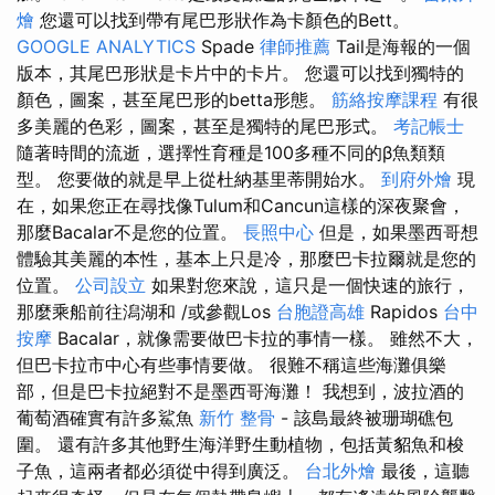
燴
您還可以找到帶有尾巴形狀作為卡顏色的Bett。
GOOGLE ANALYTICS
Spade
律師推薦
Tail是海報的一個
版本，其尾巴形狀是卡片中的卡片。 您還可以找到獨特的
顏色，圖案，甚至尾巴形的betta形態。
筋絡按摩課程
有很
多美麗的色彩，圖案，甚至是獨特的尾巴形式。
考記帳士
隨著時間的流逝，選擇性育種是100多種不同的β魚類類
型。 您要做的就是早上從杜納基里蒂開始水。
到府外燴
現
在，如果您正在尋找像Tulum和Cancun這樣的深夜聚會，
那麼Bacalar不是您的位置。
長照中心
但是，如果墨西哥想
體驗其美麗的本性，基本上只是冷，那麼巴卡拉爾就是您的
位置。
公司設立
如果對您來說，這只是一個快速的旅行，
那麼乘船前往潟湖和 /或參觀Los
台胞證高雄
Rapidos
台中
按摩
Bacalar，就像需要做巴卡拉的事情一樣。 雖然不大，
但巴卡拉市中心有些事情要做。 很難不稱這些海灘俱樂
部，但是巴卡拉絕對不是墨西哥海灘！ 我想到，波拉酒的
葡萄酒確實有許多鯊魚
新竹 整骨
- 該島最終被珊瑚礁包
圍。 還有許多其他野生海洋野生動植物，包括黃貂魚和梭
子魚，這兩者都必須從中得到廣泛。
台北外燴
最後，這聽