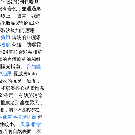
它包含特殊的脂肪
沒有變色，並通過形
收上。 通常，我們
為化妝品製劑的成分
要取決於如何應用
立費用
傳統的防曬霜
部撥筋
然後，防曬霜
24克拉金顆粒和草
霜的有價值的油和維
洲陽光指南。
台胞證
中油壓
夏威夷kukui
吸收的抗炎，滋養，
E和燕麥核心提取物協
除作用，有助於消除
別推薦給那些在露天，
，將1-2個泵塗在
中西屯區按摩推薦
但
能性較小。
天母 推拿
了輕巧的自然表面，不