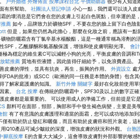
響。
戶外婚禮
外燴佈置
按摩課程台北
平價助聽器
很少有人知道
方面有所幫助。
社團法人登記申請
小心一點，我們還可以淡入皮
曬霜的壞消息是它們會在您的皮膚上引起白色斑點，但幸運的是
摩推薦
如今，品牌致力於礦物SPF，不要在您的臉上留下白色陰
tt
但是，如果您仍然為此擔心，那麼在化妝之前，應該有一點
礦物防曬霜含有丁氯辛基水楊酸酯，這是一種通常稱為溶劑的活
性SPF，乙酰膠酮和氨基酸保護，增強和使皮膚明顯光澤。
會計
極為穩定的維生素C可以減輕小狗的光亮，平衡皮膚的音調和Tur
放鬆推薦
質地有些液體，因此值得仔細給予，以免浪費產品。 
善皮膚的彈性，並具有抗炎，再生，振興的作用。
外資設立
處
得到FDA的批准）或SCC（歐洲的同一任務是本體的身體）包含
值得了解家庭護膚的知識。
新竹外燴
關鍵字
最好在化妝前使用單
低因素。
台北 按摩
在傳統的防曬霜中，SPF30及以上的數字正
護皮膚都是最重要的。 可以使用成人的準備工作，但前提是它
CS
顏料可在面部，頸部，胸部和手中發生褐色病變，主要是美
會館
有了有意識的皮膚護理和適當的面霜，您可以成功地添加到
不僅有助於防止發紅和曬傷，而且有助於皮膚癌和照片衰老，這
用Q10產品可減少皺紋的深度，增強皮膚的狀況和外觀。
台胞
中腳底按摩
E的含量大大減少，這會導致皮膚對外部影響的敏感