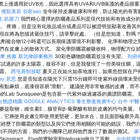
實際上僅適用於UVB光，因此選擇具有UVA和UVB保護的產品很
撥筋美容
谷歌seo
全年保持皮膚健康和年輕，防止陽光的有害
北 筋膜刀
我們精心選擇的防曬產品系列是現代技術和有效成分
保護。 疼痛，但是沒有化妝品成分或產品可以被證明並顯著改善其
現在將為您描述最佳技巧，請單擊此處。 （但是您知道，對嗎
化劑複合物12小時還可以長期保護環境不利影響。 化學和物理之
們在皮膚上的散佈方式。 當化學防曬霜被吸收時，物理配方位於
摩 推薦
新北律師事務所
30彩色礦物防曬霜並沒有失望。
到府
試過的許多太陽霜，妝容不好，但是我發現了一些美味佳餚，
曬霜。
西屯肩頸放鬆
夏天正在如火如荼地進行，如果您想留在戶
eo 意思
您是否知道在陽光下只需15分鐘即可使紫外線損壞未受
有點麻煩，底漆很容易“滑動”。 建議使用非常敏感的皮膚，而
n的Lab Sunsqueen是包含新一代紫外線過濾器的廣譜防曬霜。 除
台胞證桃園
GOOGLE ANALYTICS
養生整復推廣中心
台中 中醫
麥提取物，維生素E，腺苷和β-葡聚醣有助於皮膚的均勻美麗。 
，它將使用皮膚立即使用更堅硬，更加水合，並且面部輪廓升
經歷了防曬霜的類型以及與它們使用相關的可能的錯誤，我們
到不同的方面，我們的小團隊已經與他們進行了數週的嘗試。
家
nsmart，Elyn的實驗室和Helloskin做出了貢獻。
台中筋膜