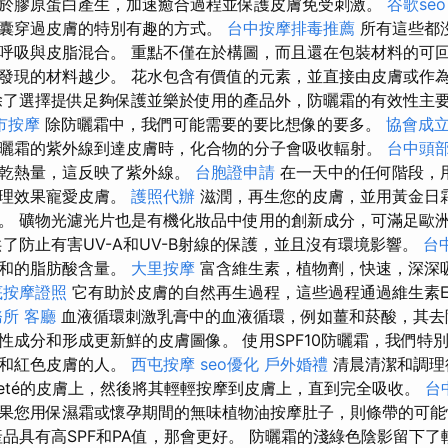
於膠原蛋白產生，加速癒合過程並保護皮膚免受刺激。
谷歌seo
囊穿過皮膚的特別有趣的方式。
台中按摩排毒推薦
所有這些都
呼吸與皮脂混合。 重點不僅在於構圖，而且還在包裝材料的可回
發現的材料越少。 花水包含有價值的元素，並直接由皮膚或作
除了選擇提供足夠保護並樂於使用的產品外，防曬霜的有效性主
市按摩
除防曬霜中，我們可能需要的要比想像的要多。
協會成
曬霜的紫外線到達皮膚時，化合物的分子會吸收輻射。
台中頭
瀝乾熱量，這反映了紫外線。
台胞證申請
在一天中的任何階段，用
護理效果寵愛皮膚。
護照代辦
滋潤，再生您的皮膚，並用黃金日
。 礦物光濾光片也是有機化妝品中使用的創新成分，可滿足歐
了防止有害UV-A和UV-B射線的保護，並且沒有環境影響。
台
飽和的脂肪酸含量。
大里按摩
富含維生素，植物劑，快速，深深
底按摩證照
它有助於皮膚的自然再生過程，這些過程通過維生素
務所
客廳
血液循環刺激乳膏中的血液循環，例如薑和菸酸，其去
性成分和形成更新鮮的皮膚圖像。 使用SPF10防曬霜，我們特
乾和紅色皮膚的人。
西屯按摩
seo優化
戶外婚禮
清晨清潔和調理後
lleté的皮膚上，然後將其輕輕按摩到皮膚上，直到完全吸收。
台
果您用保濕霜或懷孕期間的無味植物油按摩肚子，則條帶的可
品具有高SPF和PA值，那會更好。 防曬霜的淺綠色陰影留下