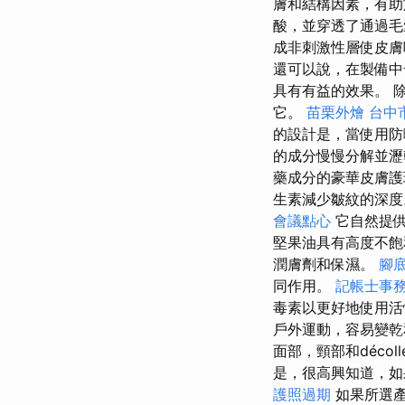
膚和結構因素，有助
酸，並穿透了通過毛
成非刺激性層使皮膚
還可以說，在製備中
具有有益的效果。 
它。
苗栗外燴
台中
的設計是，當使用防
的成分慢慢分解並
藥成分的豪華皮膚
生素減少皺紋的深度
會議點心
它自然提供
堅果油具有高度不
潤膚劑和保濕。
腳
同作用。
記帳士事
毒素以更好地使用活
戶外運動，容易變
面部，頸部和déco
是，很高興知道，如
護照過期
如果所選產