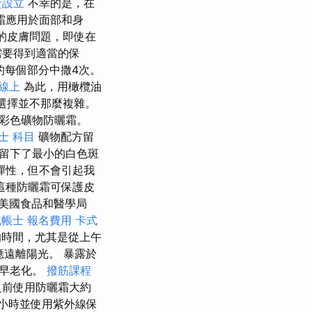
資設立
不幸的是，在
霜應用於面部和身
的皮膚問題，即使在
需要得到適當的保
的每個部分中撒4次。
線上
為此，用橄欖油
選擇並不那麼複雜。
ay的彩色礦物防曬霜。
士 科目
礦物配方留
留下了最小的白色斑
彈性，但不會引起我
這種防曬霜可保護皮
美國食品和醫學局
記帳士 報名費用
卡式
的時間，尤其是從上午
遠離陽光。 暴露於
過早老化。
撥筋課程
之前使用防曬霜大約
小時並使用紫外線保