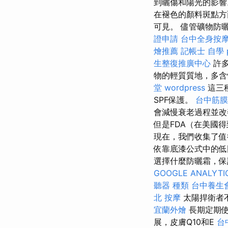
到曬傷和陽光的影
在褪色的顏料斑點
可見。 儘管礦物防
證申請
台中全身按
燴推薦
記帳士 自學 p
生整復推廣中心
許多
物的輕質質地，多含
堂
wordpress
這三種
SPF保護。
台中筋膜
會減慢衰老過程並改
但是FDA（在美國
現在，我們收集了
依靠底漆公式中的
選擇什麼防曬霜，保
GOOGLE ANALYTI
聽器 種類
台中養生
北 按摩
太陽捍衛者
宜蘭外燴
長期定期使
展，皮膚Q10和E
台