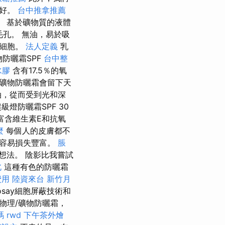
很好。
台中推拿推薦
。 基於礦物質的液體
毛孔。 無油，易於吸
壞細胞。
法人定義
乳
物防曬霜SPF
台中整
水膠
含有17.5％的氧
的礦物防曬霜會留下天
油，從而受到光和深
燈防曬霜SPF 30
富含維生素E和抗氧
麼
每個人的皮膚都不
很容易損失豐富。
脹
想法。 陰影比我嘗試
北
這種有色的防曬霜
費用
陸資來台
新竹月
Posay細胞屏蔽技術和
物理/礦物防曬霜，
嗎
rwd
下午茶外燴