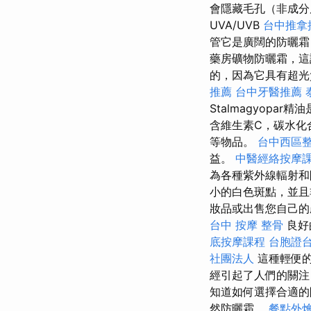
會隱藏毛孔（非成
UVA/UVB
台中推拿
管它是廣闊的防曬霜
藥房礦物防曬霜，
的，因為它具有超光
推薦
台中牙醫推薦
Stalmagyop
含維生素C，碳水化
等物品。
台中西區
益。
中醫經絡按摩
為各種紫外線輻射和
小的白色斑點，並且
妝品或出售您自己的
台中 按摩 整骨
良好
底按摩課程
台胞證
社團法人
這種輕便的
經引起了人們的關注
知道如何選擇合適的
然防曬霜。
餐點外