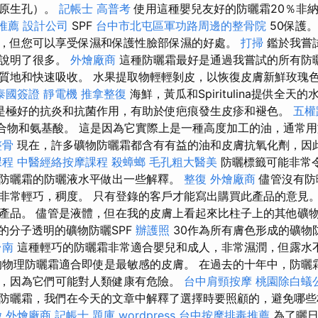
分原生孔）。
記帳士 高普考
使用這種嬰兒友好的防曬霜20％非
推薦
設計公司
SPF
台中市北屯區軍功路周邊的整骨院
50保護
，但您可以享受保濕和保護性臉部保濕的好處。
打掃
鑑於我嘗
這說明了很多。
外燴廠商
這種防曬霜最好是通過我嘗試的所有防
質地和快速吸收。 水果提取物輕輕剝皮，以恢復皮膚新鮮玫瑰
泰國簽證
靜電機
推拿整復
海鮮，黃瓜和Spiritulina提供全天
ar精油是極好的抗炎和抗菌作用，有助於使疤痕發生皮疹和褪色。
五權
合物和氨基酸。 這是因為它實際上是一種高度加工的油，通常
整骨
現在，許多礦物防曬霜都含有有益的油和皮膚抗氧化劑，因
課程
中醫經絡按摩課程
殺蟑螂
毛孔粗大醫美
防曬標籤可能非常
防曬霜的防曬液水平做出一些解釋。
整復
外燴廠商
儘管沒有防
非常輕巧，稠度。 只有登錄的客戶才能寫出購買此產品的意見。
產品。 儘管是液體，但在我的皮膚上看起來比柱子上的其他礦
的分子透明的礦物防曬SPF
辦護照
30作為所有膚色形成的礦物
台南
這種輕巧的防曬霜非常適合嬰兒和成人，非常濕潤，但露水
物理防曬霜適合即使是最敏感的皮膚。 在過去的十年中，防曬
，因為它們可能對人類健康有危險。
台中肩頸按摩
桃園除白蟻
防曬霜，我們在今天的文章中解釋了選擇時要照顧的，避免哪些
燴
外燴廠商
記帳士 題庫
wordpress
台中按摩排毒推薦
為了曬日