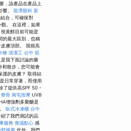
重要，該產品在產品上
影響。
龍潭眼科
新
的結合，可確保對
外觀。 在這裡，如果
？視黃醇目前可能是
間的最大區別，也稱
皮膚頂部。 我很高
外燴
清潔工
台中 筋
這是我下面討論的藥
外和散步，您可能會
保護的皮膚？ 取得結
不是日常穿著，而僅用
了提供高SPF 50 -
 整骨
南屯按摩
UVB
HA增強劑多聚醣是
高。
臥式冷凍櫃
台中
介紹了我們測試的品
事服務
會議點心
感
放鬆推薦
此外，我們