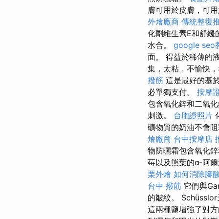
膚可用於皮膚，可用
外燴廠商
傳統整復
化劑維生素E和舒緩
水合。
google se
面。 得益於稀薄的
集，太粘，不愉快，
撥筋
這是最好的基於
必單獨支付。
按摩
包含氧化鋅和二氧化
刺激。
台胞證照片
礦物質的奶油不會阻
燴廠商
台中按摩店
物防曬霜包含氧化鋅
莓以及熊葉的α-阿
栗外燴
如何消除腳
台中 撥筋
它們與Ga
的皺紋。 Schüs
這兩種鹽增強了對