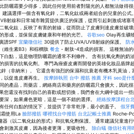
比防曬霜要少得多，因此任何使用前者對陽光的人都無法做得
man）建議選擇一個含有氧化鋅，二氧化鈦或兩者組合的兒童的公式
/UVB射線和日常城市雜質提供廣泛的保護，從而引起刺激或堵塞
二氧化鈦，反映了有害的射線，從而防止了皮膚到達皮膚並破
的形成，並保留皮膚健康和年輕的光芒。
谷歌seo
Olay再生礦
廣譜SPF
宜蘭徵信社
30提供了防止UVA/UVB射線的保護。
防
（維生素B3）和棕櫚肽
餐盒
- 耐肽-4造成的損害。 這種無油
下白點，這是物理防曬霜的通常不利條件。 含有抗氧化劑的奶
的損害的抗氧化劑。 專門為痤瘡皮膚而開發的英雄化妝品盾牌超級
的氧化鋅（非納米）。 它還含有強烈的保濕和抗衰老有機木乳黃油，
油，以促進皮膚再生。
按摩師執照
台中 撥筋 推薦
牙科
seo是什
同的產品，而藥店，網絡商店和藥房的防曬霜只會擴大，因此
果您還沒有找到自己的喜歡或想切換，我們會在大綱中提出一些
要深，如果膚色更暗，這是一個不錯的選擇。
經絡按摩課程台
有任何白點的情況下，並提供了非常乾淨，最小的蓋子。
假牙
霜使用La
臉部撥筋
哪裡找台中撥筋
台北記帳士推薦
Roche-
過濾器（以二氧化鈦的形式）和抗氧化劑保護。 通常建議兒童進行
會刺激其皮膚，因為後者更薄，更吸收性。
除白蟻
徵信社有用