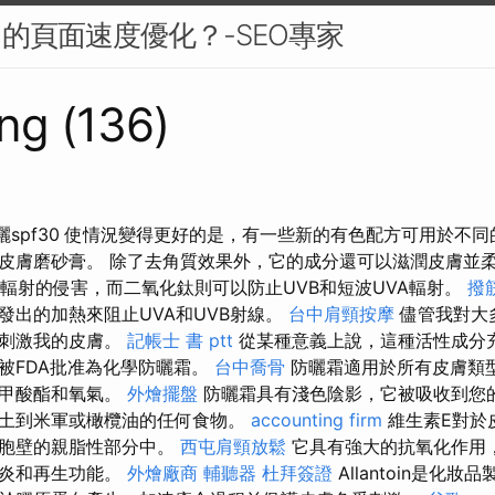
中的頁面速度優化？-SEO專家
ng (136)
礦物防曬spf30 使情況變得更好的是，有一些新的有色配方可用於不
皮膚磨砂膏。 除了去角質效果外，它的成分還可以滋潤皮膚並柔
B輻射的侵害，而二氧化鈦則可以防止UVB和短波UVA輻射。
撥
發出的加熱來阻止UVA和UVB射線。
台中肩頸按摩
儘管我對大
會刺激我的皮膚。
記帳士 書 ptt
從某種意義上說，這種活性成分
被FDA批准為化學防曬霜。
台中喬骨
防曬霜適用於所有皮膚類
苯甲酸酯和氧氣。
外燴擺盤
防曬霜具有淺色陰影，它被吸收到您
土到米軍或橄欖油的任何食物。
accounting firm
維生素E對於
細胞壁的親脂性部分中。
西屯肩頸放鬆
它具有強大的抗氧化作用
抗炎和再生功能。
外燴廠商
輔聽器
杜拜簽證
Allantoin是化