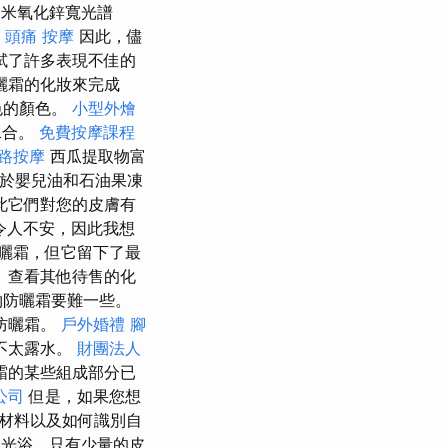
納米氧化鋅寬光譜
。
頭痛 按摩
因此，儘
試了許多表現不佳的
曬霜的化妝來完成
色的顏色。
小型外燴
的水合。
免費按摩課程
路按摩
西瓜提取物富
用於嬰兒油和石油果凍
此它們對您的皮膚有
令人不安，因此我想
曬霜，但它留下了最
 查看其他待售的化
物防曬霜要難一些。
防曬霜。
戶外婚禮
腳
不太露水。
財團法人
霜的某些組成部分已
公司
但是，如果您想
材料以及如何識別自
光浴，只有少量的皮