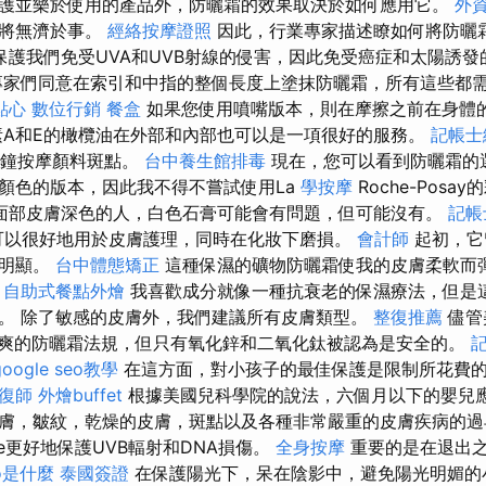
護並樂於使用的產品外，防曬霜的效果取決於如何應用它。
外
請將無濟於事。
經絡按摩證照
因此，行業專家描述瞭如何將防曬
保護我們免受UVA和UVB射線的侵害，因此免受癌症和太陽誘發
專家們同意在索引和中指的整個長度上塗抹防曬霜，所有這些都
點心
數位行銷
餐盒
如果您使用噴嘴版本，則在摩擦之前在身體
A和E的橄欖油在外部和內部也可以是一項很好的服務。
記帳士
0分鐘按摩顏料斑點。
台中養生館排毒
現在，您可以看到防曬霜的
顏色的版本，因此我不得不嘗試使用La
學按摩
Roche-Pos
面部皮膚深色的人，白色石膏可能會有問題，但可能沒有。
記帳
可以很好地用於皮膚護理，同時在化妝下磨損。
會計師
起初，它
有明顯。
台中體態矯正
這種保濕的礦物防曬霜使我的皮膚柔軟而
。
自助式餐點外燴
我喜歡成分就像一種抗衰老的保濕療法，但是
。 除了敏感的皮膚外，我們建議所有皮膚類型。
整復推薦
儘管
清爽的防曬霜法規，但只有氧化鋅和二氧化鈦被認為是安全的。
google seo教學
在這方面，對小孩子的最佳保護是限制所花費
復師
外燴buffet
根據美國兒科學院的說法，六個月以下的嬰兒應
膚，皺紋，乾燥的皮膚，斑點以及各種非常嚴重的皮膚疾病的
tine更好地保護UVB輻射和DNA損傷。
全身按摩
重要的是在退出
o是什麼
泰國簽證
在保護陽光下，呆在陰影中，避免陽光明媚的