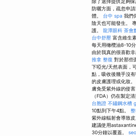
除了選擇提供足夠保
防曬方面，疏忽申
體。
台中 spa
我們
陰天也可能發生。 
護。
龍潭眼科
茶會
台中舒壓
富含維生素
每天用橄欖油8-1
由於我真的很喜歡非
推拿 整復
對於那些
下啞光/天然表面，
點，吸收後幾乎沒
的皮膚護理或化妝
膚免受紫外線的侵害
（FDA）仍在製定
台胞證
不鏽鋼水槽
10點到下午4點。
整
紫外線輻射會導致皮
建議使用astaxan
30分鐘以覆蓋。
se