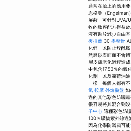
通常在臉上的應用要
恩格曼（Engel
屏蔽，可針對UVA
收的妝容配方得益於
液有助於減少自由基
復推薦
30
學整骨
A
化鋅，以防止煙酰胺
然磨砂表面而不會留
層皮膚老化過程造成
中包含17.53％
化劑，以及荷荷油
一樣，每個人都有不
氣 按摩
外燴擺盤
如
過的其他彩色防曬霜
很容易將其混合到沒
子中心
這種彩色防曬
100％礦物紫外線
因為化學防曬霜可能