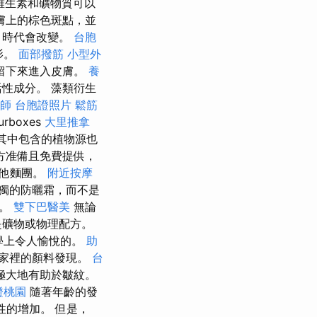
維生素和礦物質可以
膚上的棕色斑點，並
，時代會改變。
台胞
影。
面部撥筋
小型外
留下來進入皮膚。
養
性成分。 藻類衍生
師
台胞證照片
鬆筋
boxes
大里推拿
其中包含的植物源也
方准備且免費提供，
其他麵團。
附近按摩
獨的防曬霜，而不是
確。
雙下巴醫美
無論
是礦物或物理配方。
學上令人愉悅的。
助
家裡的顏料發現。
台
極大地有助於皺紋。
證桃園
隨著年齡的發
性的增加。 但是，