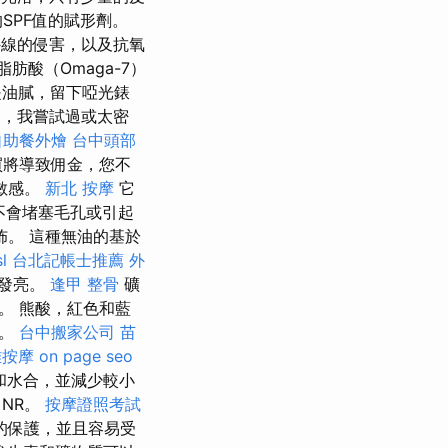
SPF值的賦形劑。
外線的侵害，以及抗氧
肪酸（Omaga-7）
是油膩，留下啞光錶
，我嘗試過或太密
自助餐外燴
台中頭部
買將導致佣金，您不
敏感。
新北 按摩
它
不會堵塞毛孔或引起
。 這種無油的基於
sl
台北記帳士推薦
外
膚發亮。
逢甲 整骨
礦
。 熊酸，紅色和藍
害。
台中搬家公司
苗
雅按摩
on page seo
和水合，並減少較小
，NR。
按摩證照考試
的保護，並且容易受