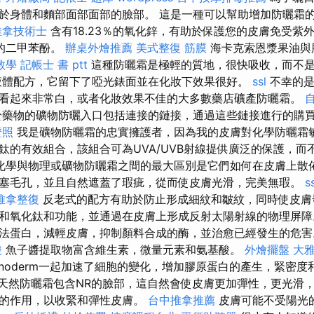
於身體和麵部面部面部的臉部。 這是一種可以幫助增加防曬霜的
推拿技術士
含有18.23％的氧化鋅，有助於保護您的皮膚免受紫
的二甲苯酚。
辦桌外燴推薦
美式整復 筋膜
海卡克索恩漿果油與脂
o教學
記帳士 書 ptt
這種防曬霜是極輕的質地，很快吸收，而不
液體配方，它留下了啞光錶面並在化妝下效果很好。
ssl
不幸的是
看起來非常白，或者化妝效果不佳的大多數藥店礦產防曬霜。
藥物的礦物防曬入口包括連接的鏈接，通過這些鏈接進行的購
證照
我是礦物防曬霜的忠實擁護者，因為我的皮膚對化學防曬霜
鈦的有效組合，該組合可為UVA/UVB射線提供廣泛的保護，而
化學與物理或礦物防曬霜之間的最大區別是它們如何在皮膚上散佈
塞毛孔，並且自然遮蓋了瑕疵，從而使皮膚光滑，完美無瑕。
s
推拿整復
反老式的配方有助於防止形成細紋和皺紋，同時使皮
和氧化鈦和功能，並通過在皮膚上形成反射太陽射線的物理屏障
爾法蛋白，減輕皮膚，抑制顏料合成的酶，並治愈已經發生的危
酸
魚子醬提取物富含維生素，微量元素和氨基酸。
外燴擺盤
大
noderm一起加速了細胞的變化，增加膠原蛋白的產生，緊密度
slor天然防曬霜包含NR的臉部，這自然會使皮膚更加彈性，更光滑
方的作用，以收緊和彈性皮膚。
台中推拿推薦
皮膚可能不受陽光