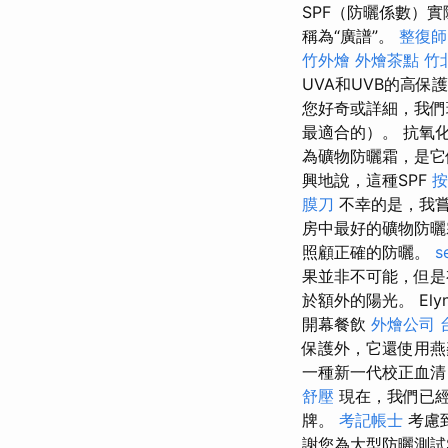
SPF（防曬係數）
稱為“廣譜”。
整復師
竹外燴
外燴茶點
竹
UVA和UVB的高
您好奇或詳細，我們
最適合的）。 抗氧
為礦物防曬霜，是它
興地說，這種SPF
按
膜刀
不幸的是，我嘗
房中最好的礦物防
照顧正確的防曬。
s
果並非不可能，但是
於額外的陽光。 Ely
開幕餐飲
外燴公司
保護外，它還使用燕
一種新一代校正血清
舒壓
現在，我們已經
牌。
考記帳士
考慮
謝您為大型防曬測試Ski