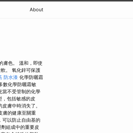
About
同的膚色。 溫和，即使
軟。 氧化鋅可保護
筋
防水漆
化學防曬霜
多數化學防曬霜敏
充當不受管制的化學
型，包括敏感的皮
的皮膚中時消失了。
皮膚的健康至關重
，可以防止自由基的
妝品製劑組成中的重要皮