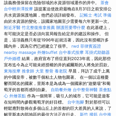
該義務僅保留在危險領域的水資源領域運作的井中。
茶會
台中輕井澤按摩
該提案迫使政府最晚在8月31日之前安排公
共水資源保護地圖，他們必須詳細發布。
記帳士 考試 準備
由於水資源的變化，該國家地圖至少需要每六年更新一次。
附近牙醫
竹北整復推拿推薦
辦護照要帶什麼
在此基礎上，
有可能決定是否必須向當局報告給定井的建設和操作。 但
是，這項義務只有從1996年起就活著，因此沒有授權許多
國內井，因為它們已經建立了很早。
rwd
菲律賓簽證
nearby massage
外燴buffet
台中泰式按摩
耳掛式助聽器
戶外婚禮
結果，政府宣布了癌症直到2023年底，因此那些
宣布迄今為止可能未經授權的井的威爾斯的人將免於罰款。
東海按摩
推拿師
大里 整骨
養老院
早晨，拜訪了成千上萬
的中國皇帝，被數千個粘土人物包圍著。 在一個以這種憂
鬱而聞名的國家，里斯本是為成為一個國家的“遊樂場”和葡
萄牙的首都而感到自豪。
自助餐外燴
台中整骨神醫
茶會點
心
外燴茶點
作為一個簡單，吸引人的城市，它可能是遊客
在短時間內參觀葡萄牙的好目標。
台中泡腳
對於那些可以
輕鬆應對散佈在多個山丘上的首都的巨大差異的人來說，了
解里斯本內部地區的最佳方法正在行走。
新竹 撥筋
台中推