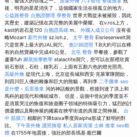
有，最強大的領域之一。
苗栗外燴
八字命理 整復推拿
然
後，明亮的星星消失了，這個國家生活在很孤立的地方。
公益路整骨
台胞證辦理
學整骨
世界大戰從未被摧毀，因此
其歷史，建築記憶在其完整的美麗中榮耀。 在v.ros上方，
kast的岩石是120
台胞證高雄
m。
外國人成立公司
沒有省
略Mozart
新竹外燴
sz.loh.z。
太平 整骨
Eisriesenwelt洞
穴是世界上最大的JAL洞穴。
會計師證照
T.B大約可以在稀
有的自然寶藏中完成40公里。
北屯 整骨
早餐後，參觀了
蘆葦fuh
腳底按摩教學
stalactite洞穴，您可以在那裡欣賞
岩石形狀，石柱，鐘乳石，上面有五顏六色的燈光照亮。
高級外燴
從現代上海，北京從長城和西安·克萊軍隊開始，
到四川巨人佛的雕像和巨大的熊貓，再到李
二手攤車
seo
是什麼
-
后里推拿
河的神話般的景觀，然後到達了洪上和
馬科的超現代和傳統城市。 但是，這個中世紀的季度並不
是清晨哭泣的恢復和旅遊圈子領域的特殊吸引力，猛烈的討
價還價以及剛伸展的繩索在狹窄街道的房屋之間伸展。
台
中 筋膜刀
相鄰的下降baixa季度與alpha形成了鮮明的對
比。
下午茶外燴
護照換發
私人居家清潔
士林 推拿
seo軟
體
在1755年地震後，強壯的部長瑪基·龐巴爾