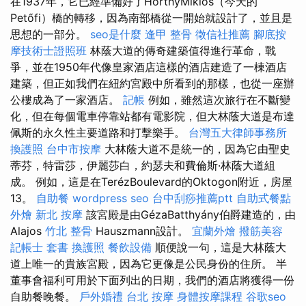
在1937年，它已經準備好了HorthyMiklós（今天的
Petőfi）橋的轉移，因為南部橋從一開始就設計了，並且是
思想的一部分。
seo是什麼
逢甲 整骨
徵信社推薦
腳底按
摩技術士證照班
林蔭大道的傳奇建築值得進行革命，戰
爭，並在1950年代像皇家酒店這樣的酒店建造了一棟酒店
建築，但正如我們在紐約宮殿中所看到的那樣，也從一座辦
公樓成為了一家酒店。
記帳
例如，雖然這次旅行在不斷變
化，但在每個電車停靠站都有電影院，但大林蔭大道是布達
佩斯的永久性主要道路和打擊樂手。
台灣五大律師事務所
換護照
台中市按摩
大林蔭大道不是統一的，因為它由聖史
蒂芬，特雷莎，伊麗莎白，約瑟夫和費倫斯·林蔭大道組
成。 例如，這是在TerézBoulevard的Oktogon附近，房屋
13。
自助餐
wordpress seo
台中刮痧推薦ptt
自助式餐點
外燴
新北 按摩
該宮殿是由GézaBatthyány伯爵建造的，由
Alajos
竹北 整骨
Hauszmann設計。
宜蘭外燴
撥筋美容
記帳士 套書
換護照
餐飲設備
順便說一句，這是大林蔭大
道上唯一的貴族宮殿，因為它更像是公民身份的住所。 半
董事會福利可用於下面列出的日期，我們的酒店將獲得一份
自助餐晚餐。
戶外婚禮
台北 按摩
身體按摩課程
谷歌seo