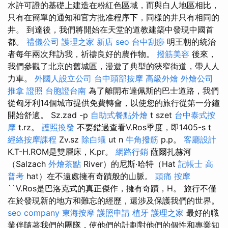
水許可證的基礎上建造在粉紅色區域，而與白人地區相比，
只有在簡單的通知和官方批准程序下，同樣的井只有相同的
井。 到達後，我們將開始在天堂的道教建築中發現中國首
都。
禮儀公司
護理之家 新店
seo
台中刮痧
明王朝的統治
者每年兩次拜訪我，祈禱良好的農作物。
撥筋美容
後來，
我們參觀了北京的舊城區，漫遊了典型的狹窄街道，帶人人
力車。
外國人設立公司
台中頭部按摩
高級外燴
外燴公司
推拿 證照
台胞證台南
為了離開布達佩斯的巴士道路，我們
從匈牙利14個城市提供免費轉會，以使您的旅行從第一分鐘
開始舒適。 Sz.zad -p
自助式餐點外燴
t szet
台中泰式按
摩
t.rz。
護照換發
不要錯過查看V.Ros季度，即1405-s t
經絡按摩課程
Zv.sz
除白蟻
ut n
牛角撥筋
p.p。
客廳設計
K.T-H.ROM是雙層床，K.pr。
網路行銷
薩爾扎赫河
（Salzach
外燴茶點
River）的尼斯·哈特（Hat
記帳士 高
普考
hat）在不遠處擁有奇蹟般的山脈。
頭痛 按摩
``V.Ros是巴洛克式的真正傑作，擁有奇蹟，H。 旅行不僅
在於發現新的地方和難忘的經歷，還涉及保護我們的世界。
seo company
東海按摩
護照申請
植牙
護理之家
最好的職
業伴隨著我們的團隊，使他們的計劃對他們的個性和專業知