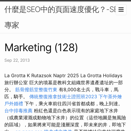
什麼是SEO中的頁面速度優化？-SEO
專家
Marketing (128)
Sep 22, 2013
La Grotta K Rutazsok Naptr 2025 La Grotta Holidays
旅行辦公室 巨大的墳墓是教科文組織世界遺產遺址的一部
分。
筋骨撥筋堂整復竹東
有8,000名士兵，戰斗車，馬
匹，騎手。
傳統整復推拿技術士證照班2023
下午茶外燴
戶外婚禮
下午，乘火車前往四川省首都成都，晚上到達。
台中排毒推薦
粉紅色還是白色表示現有的家庭地下水井
（或農業灌溉或動物地下水井）的位置（這些地圖是無風險
的區域），如果將來可能是淺層深度，即未來的井，即地下