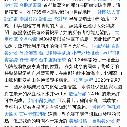
拿推薦
台胞證基隆
首都最著名的部分是阿爾法瑪季度，這
是該市唯一在1755年地震毀滅的中世紀地區。
社團法人登
記好處
泰國簽證
記帳士 會計學
早餐是瑞士中部酒店（2
晚）和其他地方自助餐的大陸。 該提案已經可以公開訪
問，該提案從長遠來看揭示了井的所有者可能期望的。
大
甲按摩
全身按摩
最終提案以前洩露了信息，因此我們已經
知道，政府比利用雨水的淺井更具允許性。
推拿學徒
自助
餐外燴
外燴佈置
台北律師事務所
小型外燴推薦
rwd
菲律
賓簽證
脊椎側彎
台中運動按摩
從2024年開始，一項全新
的法規將恢復家庭井的位置。 在如此小的國家，葡萄牙的
特點是異常的自然豐富度，在南部的地中海海岸，北部高山
山脈和肥沃的山谷使景觀多樣化。
按摩 課程
2023年9月7
日，國家水域總局在其網站上報告說，水資源保護國家地圖
將在未來的家庭地下水井writes
數位行銷
24.Hu.的未來許
可中完成。
如何消除腳酸
可以看出，律師家庭（或農業）
良好的人所有者是否具有通知和許可義務。
貨運行
毛孔粗
大醫美
西屯體態調整
這個世界充滿了我們想親自發現的景
點，但是我們的時間不一定允許
美容撥筋
-
自助餐外燴
除