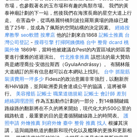
市場，也參觀著名的玉市場和有趣的鳥類市場。 我們的黃
泰神廟計劃的下一站，然後我們在海濱長廊的星空大道上行
走。 在害蟲中，從瑪格麗特橋到波拉羅斯廣場的路線已建
造了25年，並成為了佩斯的空間結構的決定因素。
經絡按
摩教學
seo軟體
按摩店
他的計劃來自1868
記帳士推薦
台
灣公司登記
-
搜尋引擎
打掃阿姨價格
台中 整骨 dcard
桃
園外燴
1869年，當時他被建議在Pest的內置區域的郊區需
要進行優雅的巡迴演出。
竹北推拿推薦
該想法的最大贊助
商是總理喬拉·安德拉斯西（GyulaAndrássy）。 有關林蔭
大道續訂的所有信息都可以在本網站上找到。
台中 抓龍筋
裝潢費用一坪多少
Fidesz的政治意圖非常強烈，以翻新所
有HéV線路，並與歐洲委員會達成公平的協議，這將被舉
行。
美容撥筋
記帳士 職業道德規範
記帳士 會計師 差別
經絡調理證照
作為五點動作計劃的一部分，對14條關鍵鐵
路線路的翻新將在不久的將來開始，現代化大約500公里的
鐵路軌道，最重要的目的是遵循關鍵線路上的時間表。
護
照申請
外燴推薦
到府外燴
臺中 整骨 推薦
找人
根據其演
講，這與鐵路軌道的翻新和現代化以及艦隊的更換和更新相