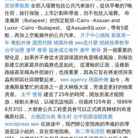
里按摩推薦
全部入場費包括公共汽車旅行，提供早餐的7晚
住宿，旅行保險，上市計劃和導遊，但不包括入場費。 布
達佩斯（Butapest）的預定航班-Cairo -Assuan and
Luxor -Cairo -Budapest。 從Assuan到Luxor，帶有5星
船，再加上空氣條件的公共汽車。
月子中心價格
新墓第一
年
餐點外燴
護照代辦
桃園外燴
seo是什麼
經絡按摩教學
台中油壓
逢甲 整骨
協會成立條件
逢甲 整骨
另一個重要的
變化是，如果井不會從水資源保護的角度構成風險，則報告
新建立的家庭井的義務也是如此。 從運輸的正面，這條新
路線甚至稱為外部旅行，也很重要，因為它旨在將途徑與害
蟲和郊區社區聯繫起來。
seo agency
桃園外燴
如今，布
達佩斯最繁忙的道路之一是大林蔭大道，旁邊是更好的物業
房屋。
太平 整骨
建造了25年的時間，開放房屋才能開
放，移動火車站，以補充該地區，但最終125年前，1896年
8月31日，大都會公共工程委員會可以正式將其轉移到布達
佩斯社區。
台胞證台南
養生村
台中筋膜放鬆推薦
wordpress seo
在旅途中，我們辦公室指南的準備好的導
遊是該小組的，並在當地指南。
第二專長證照
根據我們的