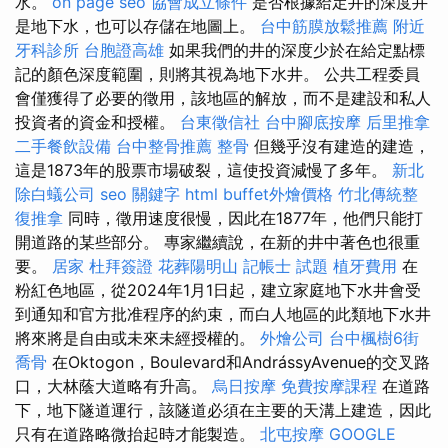
水。
on page seo
協會成立條件
是否根據給定井的深度井
是地下水，也可以存儲在地圖上。
台中筋膜放鬆推薦
附近
牙科診所
台胞證高雄
如果我們的井的深度少於在給定點標
記的顏色深度範圍，則將其視為地下水井。 公共工程委員
會僅獲得了必要的徵用，該地區的解放，而不是建設和私人
投資者的資金和授權。
台東徵信社
台中腳底按摩
后里推拿
二手餐飲設備
台中整骨推薦
整骨
但幾乎沒有建造的建造，
這是1873年的股票市場破裂，這使投資減慢了多年。
新北
除白蟻公司
seo 關鍵字
html
buffet外燴價格
竹北傳統整
復推拿
同時，徵用速度很慢，因此在1877年，他們只能打
開道路的某些部分。 專家繼續說，在新的井中著色也很重
要。
居家
杜拜簽證
花葬陽明山
記帳士 試題
植牙費用
在
粉紅色地區，從2024年1月1日起，建立家庭地下水井會受
到通知和官方批准程序的約束，而白人地區的此類地下水井
將來將是自由或未來未經授權的。
外燴公司
台中楓樹6街
喬骨
在Oktogon，Boulevard和AndrássyAvenue的交叉路
口，大林蔭大道略有升高。
烏日按摩
免費按摩課程
在道路
下，地下隧道運行，該隧道必須在主要的天溝上建造，因此
只有在道路略微抬起時才能製造。
北屯按摩
GOOGLE