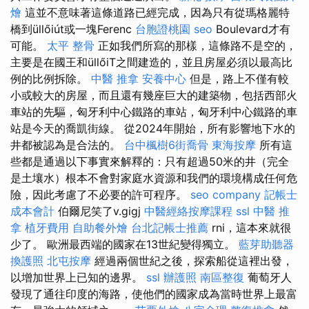
燴
這並不意味著這條道路已經完成，因為只有從瑪格麗特
橋到üllőiút或一塊Ferenc
台胞證桃園
seo
Boulevard才有
可能。
太平 整骨
正如我們所寫的那樣，這條路不是空的，
主要是在國王和üllőiT之間建造的，並且房屋必須以最高比
例的比例拆除。
中醫 推拿
安養中心
但是，路上不僅有較
小或較大的房屋，而且還有幾座巨大的建築物，包括西部火
車站的先驅，匈牙利中心鐵路的車站，匈牙利中心鐵路的車
站是今天的喬凱街線。 從2024年開始，所有影響地下水的
井都被認為是合法的。
台中楓樹6街喬骨
東海按摩
所有這
些都是通過以下事實來解釋的：只有超過50米的井（完全
是土壤水）根本不會對家庭水資源和我們的環境構成任何危
險，因此考慮了不必要的許可程序。
seo company
記帳士
成本會計
伯爾尼笑了v.gigj
中醫經絡按摩課程
ssl
中醫 推
拿
植牙費用
自助餐外燴
台北記帳士推薦
rni，這本來就很
少了。 歐洲最西端的國家在13世紀變得獨立。
藍芽助聽器
換護照
北屯按摩
經過兩個世紀之後，探索船從這裡出發，
以增加世界上已知的邊界。
ssl
辦護照
南區整復
葡萄牙人
發現了通往印度的海路，使他們的國家成為當時世界上最富