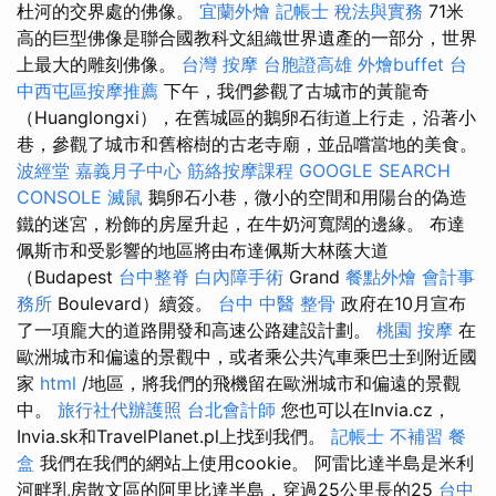
杜河的交界處的佛像。
宜蘭外燴
記帳士 稅法與實務
71米
高的巨型佛像是聯合國教科文組織世界遺產的一部分，世界
上最大的雕刻佛像。
台灣 按摩
台胞證高雄
外燴buffet
台
中西屯區按摩推薦
下午，我們參觀了古城市的黃龍奇
（Huanglongxi），在舊城區的鵝卵石街道上行走，沿著小
巷，參觀了城市和舊榕樹的古老寺廟，並品嚐當地的美食。
波經堂
嘉義月子中心
筋絡按摩課程
GOOGLE SEARCH
CONSOLE
滅鼠
鵝卵石小巷，微小的空間和用陽台的偽造
鐵的迷宮，粉飾的房屋升起，在牛奶河寬闊的邊緣。 布達
佩斯市和受影響的地區將由布達佩斯大林蔭大道
（Budapest
台中整脊
白內障手術
Grand
餐點外燴
會計事
務所
Boulevard）續簽。
台中 中醫 整骨
政府在10月宣布
了一項龐大的道路開發和高速公路建設計劃。
桃園 按摩
在
歐洲城市和偏遠的景觀中，或者乘公共汽車乘巴士到附近國
家
html
/地區，將我們的飛機留在歐洲城市和偏遠的景觀
中。
旅行社代辦護照
台北會計師
您也可以在Invia.cz，
Invia.sk和TravelPlanet.pl上找到我們。
記帳士 不補習
餐
盒
我們在我們的網站上使用cookie。 阿雷比達半島是米利
河畔乳房散文區的阿里比達半島，穿過25公里長的25
台中