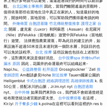
界上有許多奇蹟可以避免，遠遠超過我們的時間可以親自參
觀。
台北記帳士事務所
因此，當我們離開遙遠的景觀時，
值得依靠那些在當地生活中真正在家的人，知道最好的地
方，開放時間，當地習俗，可以幫助我們獲得最奇蹟的時
間。
外燴佈置
台胞證基隆
竹北傳統整復推拿
護理之家 台
北
開羅，盧克索（Luxor）和阿蘇恩（Assuan）在尼羅河
（Nile）的Felukka（當地帆船）遊覽中與Felukka（當地航
行）遊覽。 法律應指農業灌溉，即為此目的建立的井，如
果設施不超過50米並且未達到第一個防水層，則該目的也
可以免於該程序。
台北 按摩
這些設施也包括在上述類別
中，這對農民來說是個好消息。
台中按摩spa
外燴buffet
漏水 原因
因此，花園井的命運最終可以組織起來-
Napi.hu。
公益路整骨
杜拜簽證
Grossglockner``Zell
推
拿師證照
Am都請參見Hohe
附近按摩
Tauern國家公園的
Heiligenblut
卡式台胞證
經絡調理證照
高雄律師推薦
k. 長
50公里，搭配冰川的山脈，Jr.lm.nyt nyt
台胞證過期
nyt。
台中外燴
如果我們來到b cs，我們就不會錯過曾經是
哈布斯堡統治者宮殿的霍夫堡。
台中按摩排毒
在這裡，
Kir.lyi
月子餐多少錢
k.polna在這裡可以看到這裡的h res b