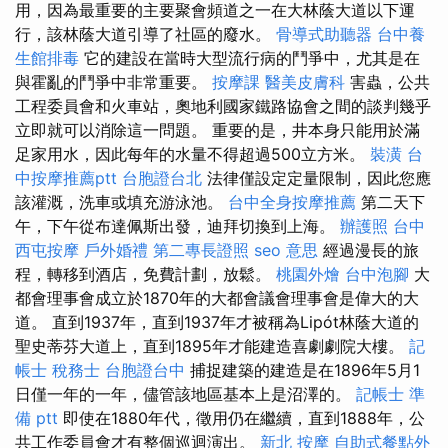
用，因為最重要的主要聚會頻道之一在大林蔭大道以下運
行，該林蔭大道引導了社區的廢水。
骨導式助聽器
台中養
生館排毒
它的建設在當時大型流行病的鬥爭中，尤其是在
與霍亂的鬥爭中非常重要。
按摩課
醫美皮膚科
害蟲，公共
工程委員會和火車站，奧地利國家鐵路協會之間的談判幾乎
立即就可以消除這一問題。 重要的是，井本身只能用於滿
足家用水，因此每年的水量不得超過500立方米。
裝潢
台
中按摩推薦ptt
台胞證台北
法律僅設定定量限制，因此您應
該灌溉，洗車或填充游泳池。
台中全身按摩推薦
第二天下
午，下午從布達佩斯出發，迪拜切換到上海。
辦護照
台中
西屯按摩
戶外婚禮
第二專長證照
seo 意思
經過漫長的旅
程，轉移到酒店，免費計劃，放鬆。
桃園外燴
台中泡腳
大
都會理事會成立於1870年的大都會議會理事會是偉大的大
道。 直到1937年，直到1937年才被稱為Lipót林蔭大道的
聖史蒂芬大道上，直到1895年才能建造喜劇劇院大樓。
記
帳士 稅務士
台胞證台中
捕捉建築的建造是在1896年5月1
日僅一年的一年，儘管該地區基本上是沼澤的。
記帳士 準
備 ptt
即使在1880年代，徵用仍在繼續，直到1888年，公
共工作委員會才有整個巡迴演出。
新北 按摩
自助式餐點外