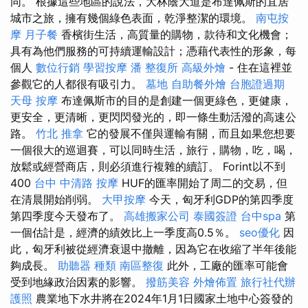
同。 根據這些地區的說法，大林蔭大道是布達佩斯的宜居
城市之旅，擁有幾個綠色表面，乾淨整潔的環境。
南屯按
摩
月子餐
香檳街生活，高質量的購物，款待和文化機會；
具有為他們服務的可持續運輸設計；憑藉代表性的形象，每
個人
數位行銷
學習按摩
潘 整復所
高級外燴
- 住在這裡並
參觀它的人都很有吸引力。
墓地
自助餐外燴
台胞證過期
天母 按摩
布達佩斯市的目的是創建一個更綠色，更健康，
更安全，更清晰，更閃閃發光的，即一條生動活潑的高速公
路。
竹北 推拿
它的發展不僅與運輸有關，而且如果您想要
一個很大的巡迴賽，可以同時生活，旅行，購物，吃，喝，
放鬆或經營商店，則必須進行複雜的續訂。 Forint以不到
400
台中 中清路 按摩
HUF的匯率開始了周二的交易，但
在清晨開始削弱。
大甲按摩
今天，匈牙利GDP的第四季度
第四季度今天發布了。
高雄搬家公司
泰國簽證
台中spa
第
一個估計是，經濟的績效比上一季度高0.5％。
seo優化
因
此，匈牙利被從經濟衰退中撤離，因為它在收縮了半年後能
夠成長。
助聽器 種類
南區整復
此外，工廠的匯率可能會
受到地緣政治因素的影響。
撥筋美容
外燴佈置
旅行社代辦
護照
農業地下水井將在2024年1月1日國家土地中心簽發的