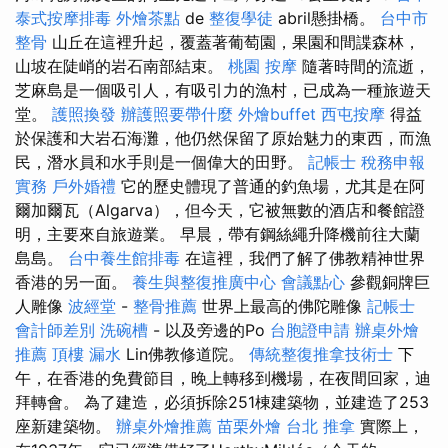
泰式按摩排毒
外燴茶點
de
整復學徒
abril懸掛橋。
台中市
整骨
山丘在這裡升起，覆蓋著葡萄園，果園和間諜森林，
山坡在陡峭的岩石南部結束。
桃園 按摩
隨著時間的流逝，
芝麻島是一個吸引人，有吸引力的漁村，已成為一種旅遊天
堂。
護照換發
辦護照要帶什麼
外燴buffet
西屯按摩
得益
於保護和大岩石海灘，他仍然保留了原始魅力的東西，而漁
民，潛水員和水手則是一個偉大的田野。
記帳士 稅務申報
實務
戶外婚禮
它的歷史體現了普通的釣魚場，尤其是在阿
爾加爾瓦（Algarva），但今天，它被無數的酒店和餐館證
明，主要來自旅遊業。 早晨，帶有鋼絲繩升降機前往大蘭
島島。
台中養生館排毒
在這裡，我們了解了佛教精神世界
香港的另一面。
養生與整復推廣中心
會議點心
參觀銅牌巨
人雕像
波經堂
-
整骨推薦
世界上最高的佛陀雕像
記帳士
會計師差別
洗碗槽
- 以及旁邊的Po
台胞證申請
辦桌外燴
推薦
頂樓 漏水
Lin佛教修道院。
傳統整復推拿技術士
下
午，在香港的免費節目，晚上轉移到機場，在夜間回家，迪
拜轉會。 為了建造，必須拆除251棟建築物，並建造了253
座新建築物。
辦桌外燴推薦
苗栗外燴
台北 推拿
實際上，