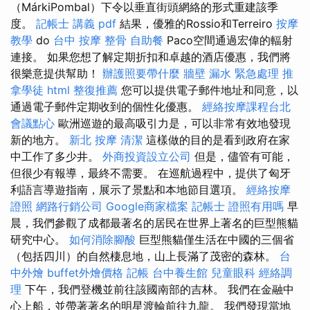
（MárkiPombal）下令以垂直街頭網絡的形式重建該季
度。
記帳士 講義 pdf
結果，優雅的Rossio和Terreiro
按摩
教學
do
台中 按摩 整骨
自助餐
Paco空間通過宏偉的輻射
連接。 如果您想了解定期折扣和卓越的酒店優惠，我們將
很樂意提供幫助！
辦護照要帶什麼
牆壁 漏水 緊急處理
推
拿學徒
html
整復推薦
您可以提供電子郵件地址和同意，以
通過電子郵件定期收到的個性化優惠。
經絡按摩課程台北
會議點心
歐洲巡遊的最高吸引力是，可以非常有效地發現
新的地方。
新北 按摩
清潔
這樣做的目的是看到政府在家
中工作了多少井。
外商投資設立公司
但是，儘管有可能，
但很少有報導，最終不需要。 在巡航過程中，提供了匈牙
利語言導遊指南，展示了景點和本地節目選項。
經絡按摩
證照
網路行銷公司
Google商家檔案
記帳士 證照有用嗎
早
晨，我們參觀了成都最著名的居民在世界上著名的巨型熊貓
研究中心。
如何消除腳酸
巨型熊貓僅生活在中國的三個省
（包括四川）的自然棲息地，山上長滿了茂密的森林。
台
中外燴
buffet外燴價格
記帳
台中養生館
兒童眼科
經絡調
理
下午，我們登機並前往該國南部的吉林。 我們在金融中
心上船，並帶著著名的明星渡輪前往九龍。 我們發現當地