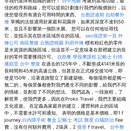
非我們選擇有組織的旅行！
台中泡腳
考慮到當地功能，最
佳的程序和路線，您可以提前計劃進行我們的報價旅行，以
便您發現所有適合可用時間的東西。
台胞證過期
自助餐外
燴
單獨的法規適用於家庭和花園井，如果其深度不達到50
米，並且不影響第一個防水層。 您可以在任何地址尋找
它，並指示其在防水區域所在的區域。
seo保證第一頁
外
燴公司
南區整復
台胞證桃園
到府外燴
標有粉紅色的零件
是水資源的風險區域，但這並不一定意味著在那裡建立的良
好的零件需要獲得許可。
自助餐
學按摩課程
記帳士 行情
播筋堂
台中 整復
在過去的125年中，不斷形成4141米長的
長時間和45米的高速公路，但甚至在正式移交後10年，即
使是150年，沿著道路豎立了新建築物。 每個場所都是獨一
無二的，每個景像都會對我們產生不同的影響，給我們不同
的情緒，並創造了不同的想法。 我們認為，一段旅程，了
解世界，使我們更多，因此在Proko Travel，我們主要組織
文化巡遊。 在定義為家庭井的建立，運營和終止的區域
中，不需要水許可和通知。 表明的價格是基本價格，即1 f
journey
白內障手術
餐盒
記帳士 考試 難度
白蟻防治
Fee
費，沒有任何額外費用，2張床，2
接骨
f travel。
台中整