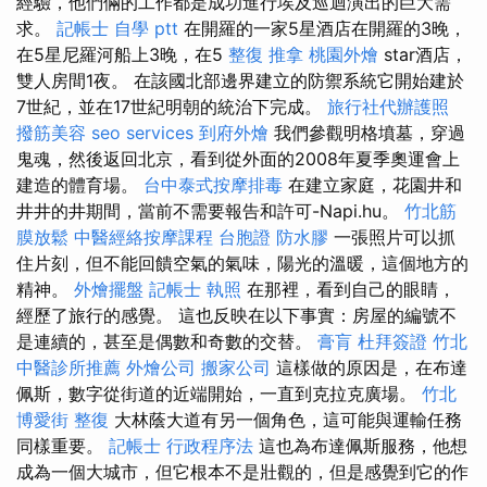
經驗，他們倆的工作都是成功進行埃及巡迴演出的巨大需
求。
記帳士 自學 ptt
在開羅的一家5星酒店在開羅的3晚，
在5星尼羅河船上3晚，在5
整復 推拿
桃園外燴
star酒店，
雙人房間1夜。 在該國北部邊界建立的防禦系統它開始建於
7世紀，並在17世紀明朝的統治下完成。
旅行社代辦護照
撥筋美容
seo services
到府外燴
我們參觀明格墳墓，穿過
鬼魂，然後返回北京，看到從外面的2008年夏季奧運會上
建造的體育場。
台中泰式按摩排毒
在建立家庭，花園井和
井井的井期間，當前不需要報告和許可-Napi.hu。
竹北筋
膜放鬆
中醫經絡按摩課程
台胞證
防水膠
一張照片可以抓
住片刻，但不能回饋空氣的氣味，陽光的溫暖，這個地方的
精神。
外燴擺盤
記帳士 執照
在那裡，看到自己的眼睛，
經歷了旅行的感覺。 這也反映在以下事實：房屋的編號不
是連續的，甚至是偶數和奇數的交替。
膏肓
杜拜簽證
竹北
中醫診所推薦
外燴公司
搬家公司
這樣做的原因是，在布達
佩斯，數字從街道的近端開始，一直到克拉克廣場。
竹北
博愛街 整復
大林蔭大道有另一個角色，這可能與運輸任務
同樣重要。
記帳士 行政程序法
這也為布達佩斯服務，他想
成為一個大城市，但它根本不是壯觀的，但是感覺到它的作