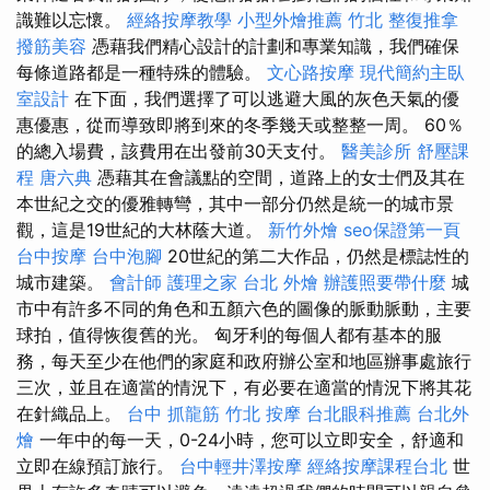
識難以忘懷。
經絡按摩教學
小型外燴推薦
竹北 整復推拿
撥筋美容
憑藉我們精心設計的計劃和專業知識，我們確保
每條道路都是一種特殊的體驗。
文心路按摩
現代簡約主臥
室設計
在下面，我們選擇了可以逃避大風的灰色天氣的優
惠優惠，從而導致即將到來的冬季幾天或整整一周。 60％
的總入場費，該費用在出發前30天支付。
醫美診所
舒壓課
程
唐六典
憑藉其在會議點的空間，道路上的女士們及其在
本世紀之交的優雅轉彎，其中一部分仍然是統一的城市景
觀，這是19世紀的大林蔭大道。
新竹外燴
seo保證第一頁
台中按摩
台中泡腳
20世紀的第二大作品，仍然是標誌性的
城市建築。
會計師
護理之家 台北
外燴
辦護照要帶什麼
城
市中有許多不同的角色和五顏六色的圖像的脈動脈動，主要
球拍，值得恢復舊的光。 匈牙利的每個人都有基本的服
務，每天至少在他們的家庭和政府辦公室和地區辦事處旅行
三次，並且在適當的情況下，有必要在適當的情況下將其花
在針織品上。
台中 抓龍筋
竹北 按摩
台北眼科推薦
台北外
燴
一年中的每一天，0-24小時，您可以立即安全，舒適和
立即在線預訂旅行。
台中輕井澤按摩
經絡按摩課程台北
世