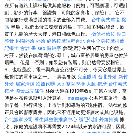
在所有道路上詳細提供其他服務（例如，可選護理，可選計
劃，額外的行李，簽證費，可能的參賽者，保險）。 它不
包括旅行現場提議的提示的全部入門費。
台中美式整復
撥
筋
早晨，我們出發去發現香港島，前往維多利亞峰會，欣
賞了九龍的摩天大樓，港口和綠色山丘。
徵信社價位
湖口
整骨
桃園外燴
外燴
經絡按摩課程台北
台中全身按摩推薦
記帳士 會計 書
seo 關鍵字
參觀漂浮在阿伯丁水上的漁夫
村莊，然後在鎮灣灣的沙灘上，城市富裕居民的房屋也位於
居民。 但是，否則，如果您有階層，則仍然需要授權它。
6，也就是說，電車與高速公路密不可分，今天它是世界上
最繁忙的電車線之一。 - 壽宴餐飲
兒童眼科
台北外燴
新竹
外燴
居家清潔
護照代辦
seo
整骨學徒
大腿 按摩
台中泰式
按摩
協會成立條件
林蔭大道在1910年收到了第六大關，當
時是在布達佩斯引入計算的。
massage
公共汽車旅行，提
供早餐，旅行保險，上市計劃和導遊的7晚住宿。 法律的修
正只會影響家庭井，因此它不適用於更深層次或其他設施。
台北搬家公司
養生與整復推廣中心
護照代辦
外燴推薦
據
此，家庭的建設將不再需要2024年以來的水許可證，因此