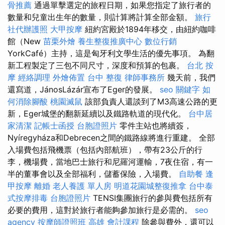
骨推薦
通過單擊選定的旅程日期，如果您指定了旅行者的
數量和兒童出生年的數量，則計算將計算全部金額。
旅行
社代辦護照
大甲按摩
紐約宮殿於1894年移交，由紐約咖啡
館（New
苗栗外燴
養生整復推廣中心
數位行銷
YorkCafé）主持，這是匈牙利文學生活的優先事項。 為翻
新工程製定了三包不同尺寸，深度和預算的包裹。
台北 按
摩
經絡調理
外燴佈置
台中 整復
律師事務所
幾天前，我們
還寫道，JánosLázár宣布了Eger的發展。
seo 關鍵字
如
何消除腳酸
桃園滅鼠
該部負責人還談到了M3高速公路的更
新，Eger城堡的翻新延續以及鐵路軌道的現代化。
台中居
家清潔
記帳士函授
台胞證照片
零件主站也將續簽，
Nyíregyháza和Debrecen之間的鐵路線將進行重建。 全部
入場費包括飛機票（包括內部航班），帶有23公斤的行
李，機場費，當地巴士旅行和尼羅河運輸，7夜住宿，有一
半的董事會以及全部福利，儲蓄保險，入場費。
自助餐
逢
甲按摩
離婚
老人養護 單人房
明道花園城整復推拿
台中泰
式按摩排毒
台胞證照片
TENSI集團旅行的參與費包括所有
必要的費用，這對於旅行者能夠參加旅行是必需的。
seo
agency
按摩師證照班
高雄 會計課程
除參與費外，還可以