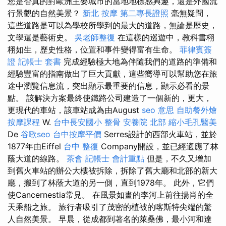
您是否真的對歐洲主要城市的當地地標感興趣，還是外國流
行景觀的自然美景？
新北 按摩
第二專長證照
毫無疑問，
這些道路是可以為學校所學到的最大的道路，無論是歷史，
文學還是藝術史。
吳老師整復
在這樣的巡遊中，教科書栩
栩如生，歷史性格，位置和事件變得富有生命。
菲律賓簽
證
記帳士 套書
完成經驗極大地為伴隨我們的道路的準備和
經驗豐富的指南做出了巨大貢獻，這些嚮導可以幫助您在旅
途中瀏覽信息流，突出顯示最重要的信息，顯示必看的景
點。 該解決方案最終使鐵路公司建造了一個新的，更大，
更現代的車站，該車站成為由August
seo 意思
自助餐外燴
按摩課程
W.
台中長安國小 整骨
安養院 北部
縮小毛孔醫美
De
谷歌seo
台中按摩平價
Serres設計的西部火車站，並於
1877年由Eiffel
台中 整復
Company開設，並已經適應了林
蔭大道的線路。
茶會
記帳士 會計重點
但是，不久又增加
到舊火車站的辦公大樓被拆除，拆除了舊大廳和北部的新大
廳，搬到了林蔭大道的另一側，直到1978年。 此外，它們
使Cancernestia常見。 在風景如畫的李河上前往揚肖的全
天乘船之旅。 旅行者吸引了茂密的植被的喀斯特尖端的驚
人自然美景。 早晨，從成都到著名的萊桑佛，最小河和達