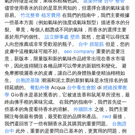
氣的特徵是花香，果味和柑橘色調。
苗栗外燴
台中 整骨
儘管使用香水的目的是眾所周知的，但選擇合適的氣味遠非
容易。
竹北整脊
植牙費用
在我們的指南中，我們主要根據
一些基本方面（例如氣味的強度或氣味類型）描述香水的分
裂。 畢竟，每個人都讚成不同的氣味，而香水的選擇主要
基於用戶的個性。
設立辦事處
壁癌
當然，您還可以尋找某
人向您推薦或非常受歡迎的瓶子。
台中 抓龍筋
但是，您的
皮膚中這種氣味可能不好。
seo company
重要的是要注
意，新版本，限量版和新的氣味作品經常出現在香水市場
中，因此值得關注各種品牌可以帶來的新穎性和變化。 避
免摩擦噴灑香水的皮膚，讓自己的身體熱量使精油栩栩如
生。
台胞證基隆
潮濕和泥土票的新鮮氣味是永恆排名的值
得延續的。
餐點外燴
Acqua
台中養生會館
di
經絡按摩教
學
Gio香水是基於熏香的，它被迷迭香和鼠尾草所浸泡，最
終由佛手柑的果味完成。 在我們的指南中，我們首先從一
些基本的角度看待香水的溶解。
外牆防水
之後，我們主要
關注每個最有價值，最受歡迎的品牌和產品。
rwd
最後，
我們還回答了一些有關香水及其購買的重要問題。
台胞證
台中
此外，重要的是要問自己基本的，更實用的問題，例