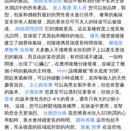
品牌的產品。
經絡按摩證照
商店中都有我們前十名男士香
水測試中的所有產品。
老人養護 單人房
您可以按品牌，類
型，包裝和價格對最好的男性香水進行排序。 奢華的氣味
並非所有人都散發，因此香奈兒可可夫人的味道可以被描
述。
經絡調理證照
它的價格更高，這在某種程度上使其無
法訪問，並保留了其原始和獨特的地位。
隆乳
噴塗後慢慢
建立了細香味氣味，但隨後將其強度長時間保留。
腳底按
摩教學
自助餐
大多數人不僅將香水吹到脖子上以產生更強
烈的氣味，而且由於某些原因，有些區域不建議。 一段時
間後，出現了“心臟心”，在應用後幾分鐘發展，並確定了幾
個小時的氣味的主特徵。
html
該構圖被“香水底座”封閉，
聞起來最耐用，可以持續數小時或幾天，並與每個人的天然
麝香混合。
文心路按摩
可以為男女製作香水，但也有普遍
的版本。
沙鹿按摩
您甚至可以遇到兒童香水，但很少見。
茶會
此版本僅包含約2-4％的香水，通常只有大約2個小
時。 這樣，您可以輕鬆地隨身攜帶，在旅途中實用，並幫
助您全天更強烈。
台胞證台南
當您將香水吹入SO所謂的心
率點時，香水會持續更長的時間。
眼科推薦
這些包括手
腕，耳朵後面的區域或肘部的內部。
脹氣 按摩
在這些地