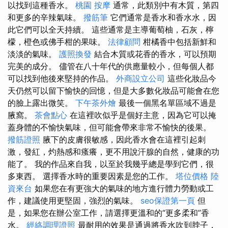
以找到這種香水。
桃園 按摩
通常，此類別中有木質，第四
和更多的辛辣氣味。
撥筋筆
它們通常是香水和香水水，因
此它們可以全天持續。 這些通常是主導葡萄柚，石灰，檸
檬，橙色或佛手柑的果味。
法律顧問
柑橘香中包括新鮮和
淡淡的氣味。
護照換發
結合木質或花香的香水，可以預期
完美的成分。 儘管在八十年代的供應量較小，但每個人都
可以找到他後來堅持的作品。
外商設立公司
這些化妝品今
天仍然可以留下愉快的回憶，但是大多數化妝品可能會在您
的臉上露出微笑。
下午茶外燴
最後一個黑名單區域不過是
腋窩。
茶會點心
在這裡吹似乎是個好主意，因為它可以掩
蓋身體的不愉快氣味，但可能會帶來非常不愉快的後果。
撥筋證照
腋下的皮膚很敏感，因此香水會在這裡引起刺
激，發紅，灼熱感和瘙癢，更不用說汗腺的自然，健康的功
能了。 我的作品來自我，以至於我幾乎總是學到它們，很
多東西。 選擇香水時的重要因素是您的工作。
塔位價格
陸
資來台
如果您在有更強大的氣味的地方進行體力勞動或工
作，建議使用更堅固，強烈的氣味。
seo保證第一頁
但
是，如果您在辦公室工作，請選擇更溫和的“更多柔和”香
水。
經絡調理證照
最耐用的效果是通過將香水吹到脖子，