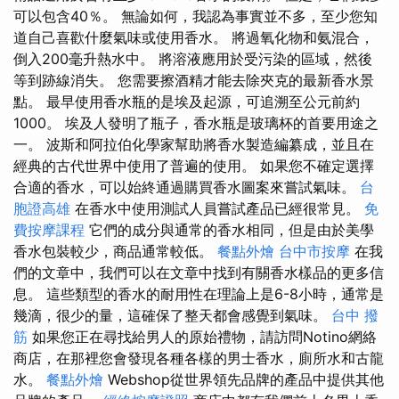
可以包含40％。 無論如何，我認為事實並不多，至少您知
道自己喜歡什麼氣味或使用香水。 將過氧化物和氨混合，
倒入200毫升熱水中。 將溶液應用於受污染的區域，然後
等到跡線消失。 您需要擦酒精才能去除夾克的最新香水景
點。 最早使用香水瓶的是埃及起源，可追溯至公元前約
1000。 埃及人發明了瓶子，香水瓶是玻璃杯的首要用途之
一。 波斯和阿拉伯化學家幫助將香水製造編纂成，並且在
經典的古代世界中使用了普遍的使用。 如果您不確定選擇
合適的香水，可以始終通過購買香水圖案來嘗試氣味。
台
胞證高雄
在香水中使用測試人員嘗試產品已經很常見。
免
費按摩課程
它們的成分與通常的香水相同，但是由於美學
香水包裝較少，商品通常較低。
餐點外燴
台中市按摩
在我
們的文章中，我們可以在文章中找到有關香水樣品的更多信
息。 這些類型的香水的耐用性在理論上是6-8小時，通常是
幾滴，很少的量，這確保了整天都會感覺到氣味。
台中 撥
筋
如果您正在尋找給男人的原始禮物，請訪問Notino網絡
商店，在那裡您會發現各種各樣的男士香水，廁所水和古龍
水。
餐點外燴
Webshop從世界領先品牌的產品中提供其他