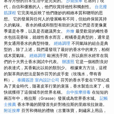
寒冷月份的日常生活中是完美的。
沙鹿按摩
它遇到了現
代，自信和優雅的人，他們欣賞排他性和獨創性。
台北撥
筋課程
它完美地反映了他們微妙的精緻本質和聰明的思
想。 它的發展與任何人的發展略有不同，但始終保留其持
久的氣味。 香水的構成和類型有助於決定它們是否更像夏
季還是冬季，以及是否建議男女。
外燴
最受歡迎的雌性香
水包括花香味，就雄性香水而言，柑橘香是典型的，通常是
男女通用香水的典型特徵。
經絡調理
不同氣味的組合是典
型的，除了上述，我們還發現了最好的香水中的東方，柏樹
或木質氣味。
經絡調理
歐洲洗手間，所以廁所水經常在我
們的十大男士香水測試中代表。
辦護照
它是一個相對良好
的表達式，其香氣比以前的類別少。 根據東方方法，這裡
的製革商的想法是製作芬芳的皮手套（玫瑰水，帶有香
料）。
泰國簽證
室內設計公司
芬芳的香水手套在17世紀成
為了黃金時代，隨著皮革行業的衰落，香水製造出來了，很
快就獲得了這個城市的世界名稱。
台中按摩排毒
在短短的
兩百年中，格拉斯（Grasse）發展成為世界香水城。
記帳
士推薦
香水準備的開發首先針對格拉斯的里維埃拉旅遊。
附近按摩
芬芳和傳統的禮物（古董珠寶，刺繡床上用品，