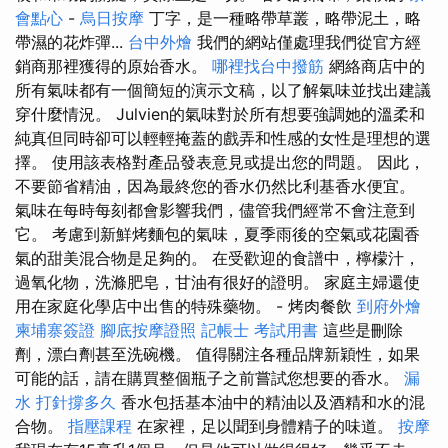
會點心
-
烏日按摩
丁字，是一種略帶草叢，略帶泥土，略
帶濕的花炸彈...
台中外燴
我們的網站僅處理我們從官方經
銷商那裡獲得的原始香水。
哪裡找台中撥筋
網絡商店中的
所有氣味都有一個簡短的演示文稿，以了解氣味並找出建議
穿什麼情況。 Julvien的氣味對於所有想要強調她的溫柔和
純真但同時卻可以輕輕掩蓋的戲弄和性感的女性是理想的選
擇。 使用該表格對產品發表意見或提出您的問題。 因此，
不要節省精油，因為最終您的香水仍然比利基香水便宜。
氣味在每時每刻都會影響我們，儘管我們經常不會注意到
它。 考慮到新鮮烤麵包的氣味，夏季雨後的空氣或花園香
氣的甜美混合物是足夠的。 在受歡迎的食譜中，檸檬汁，
過氧化物，洗滌肥皂，甘油有很好的證明。 家庭主婦還使
用在家庭化學店中出售的特殊藥物。 - 烤肉餐飲
到府外燴
柬埔寨簽證
腳底按摩證照
記帳士 考試用書
這些是刪除
劑，漂白劑甚至洗碗機。 值得關注各種品牌新穎性，如果
可能的話，請在購買整個瓶子之前嘗試您想要的香水。
漏
水 打針撐多久
香水包括基本油中的精油以及酒精和水的混
合物。
指壓課程
在家裡，足以聞到身體精子的味道。
按摩