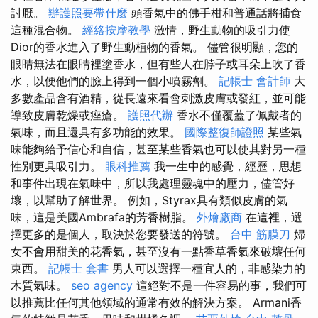
討厭。
辦護照要帶什麼
頭香氣中的佛手柑和普通話將捕食
這種混合物。
經絡按摩教學
激情，野生動物的吸引力使
Dior的香水進入了野生動植物的香氣。 儘管很明顯，您的
眼睛無法在眼睛裡塗香水，但有些人在脖子或耳朵上吹了香
水，以便他們的臉上得到一個小噴霧劑。
記帳士 會計師
大
多數產品含有酒精，從長遠來看會刺激皮膚或發紅，並可能
導致皮膚乾燥或痤瘡。
護照代辦
香水不僅覆蓋了佩戴者的
氣味，而且還具有多功能的效果。
國際整復師證照
某些氣
味能夠給予信心和自信，甚至某些香氣也可以使其對另一種
性別更具吸引力。
眼科推薦
我一生中的感覺，經歷，思想
和事件出現在氣味中，所以我處理靈魂中的壓力，儘管好
壞，以幫助了解世界。 例如，Styrax具有類似皮膚的氣
味，這是美國Ambrafa的芳香樹脂。
外燴廠商
在這裡，選
擇更多的是個人，取決於您要發送的符號。
台中 筋膜刀
婦
女不會用甜美的花香氣，甚至沒有一點香草香氣來破壞任何
東西。
記帳士 套書
男人可以選擇一種宜人的，非感染力的
木質氣味。
seo agency
這絕對不是一件容易的事，我們可
以推薦比任何其他領域的通常有效的解決方案。 Armani香