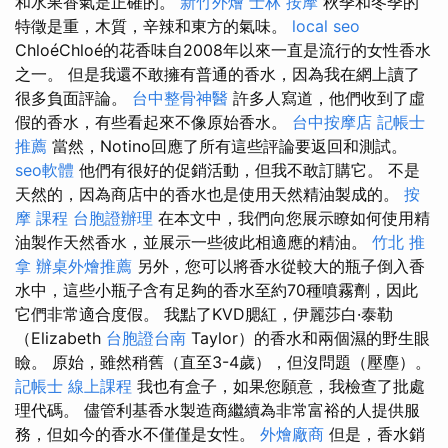
和水果香氣是正確的。
新竹外燴
士林 按摩
秋季和冬季的
特徵是重，木質，辛辣和東方的氣味。
local seo
ChloéChloé的花香味自2008年以來一直是流行的女性香水
之一。 但是我還不敢擁有普通的香水，因為我在網上讀了
很多負面評論。
台中整骨神醫
許多人寫道，他們收到了虛
假的香水，有些看起來不像原始香水。
台中按摩店
記帳士
推薦
當然，Notino回應了所有這些評論要返回和測試。
seo軟體
他們有很好的促銷活動，但我不敢訂購它。 不是
天然的，因為商店中的香水也是使用天然精油製成的。
按
摩 課程
台胞證辦理
在本文中，我們向您展示瞭如何使用精
油製作天然香水，並展示一些彼此相適應的精油。
竹北 推
拿
辦桌外燴推薦
另外，您可以將香水從較大的瓶子倒入香
水中，這些小瓶子含有足夠的香水至約70種噴霧劑，因此
它們非常適合度假。 我點了KVD腮紅，伊麗莎白·泰勒
（Elizabeth
台胞證台南
Taylor）的香水和兩個濕的野生眼
瞼。 原始，雖然稍舊（直至3-4歲），但沒問題（壓塵）。
記帳士 線上課程
我也有盒子，如果您願意，我檢查了批處
理代碼。 儘管利基香水製造商繼續為非常富裕的人提供服
務，但如今的香水不僅僅是女性。
外燴廠商
但是，香水銷