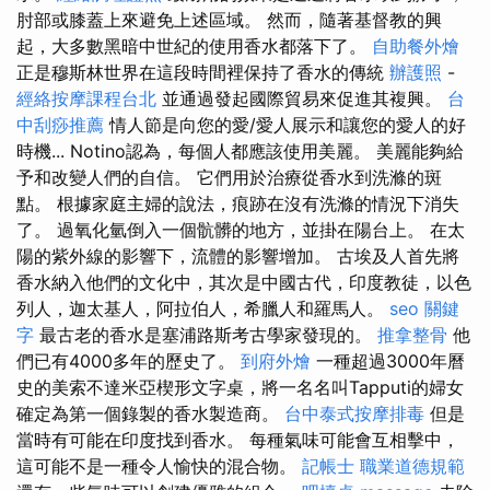
肘部或膝蓋上來避免上述區域。 然而，隨著基督教的興
起，大多數黑暗中世紀的使用香水都落下了。
自助餐外燴
正是穆斯林世界在這段時間裡保持了香水的傳統
辦護照
-
經絡按摩課程台北
並通過發起國際貿易來促進其複興。
台
中刮痧推薦
情人節是向您的愛/愛人展示和讓您的愛人的好
時機... Notino認為，每個人都應該使用美麗。 美麗能夠給
予和改變人們的自信。 它們用於治療從香水到洗滌的斑
點。 根據家庭主婦的說法，痕跡在沒有洗滌的情況下消失
了。 過氧化氫倒入一個骯髒的地方，並掛在陽台上。 在太
陽的紫外線的影響下，流體的影響增加。 古埃及人首先將
香水納入他們的文化中，其次是中國古代，印度教徒，以色
列人，迦太基人，阿拉伯人，希臘人和羅馬人。
seo 關鍵
字
最古老的香水是塞浦路斯考古學家發現的。
推拿整骨
他
們已有4000多年的歷史了。
到府外燴
一種超過3000年曆
史的美索不達米亞楔形文字桌，將一名名叫Tapputi的婦女
確定為第一個錄製的香水製造商。
台中泰式按摩排毒
但是
當時有可能在印度找到香水。 每種氣味可能會互相擊中，
這可能不是一種令人愉快的混合物。
記帳士 職業道德規範