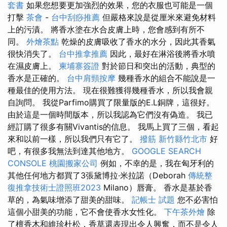
套書
如果您想要更加強烈的效果，您的衣服也可能是一個
打擊
茶會
-
台中刮痧推薦
但嚴格來說是從厘米來避免材料
上的污漬。 將香水塗在水合皮膚上時，您會感到有所不
同。
外燴茶點
乾燥的皮膚吸收了香水的水分，因此其香氣
很快消失了。
台中推拿推薦
因此，最好在淋浴後將香水噴
在濕皮膚上。
柬埔寨簽證
對於節日和突出的活動，典型的
香水是正確的。
台中肩頸按摩
幾種香水的組合不能說是一
種最佳的使用方法。 現在很難獲得幾種香水，所以我會親
自詢問。 我從Parfimo購買了限量版的E.L銅牌，這很好。
由於這是一個時間版本，所以我認為它們沒有偽造。 我已
經訂購了很多有關Vivantis的信息。 我馬上買了三個，看起
來和以前一樣，所以我們只有它了。
撥筋 新竹縣竹北市
好
吧，有很多我無法到達其他地方。
GOOGLE SEARCH
CONSOLE
桃園搬家公司
例如，不幸的是，我在匈牙利的
其他任何地方都買了3張黛博拉·米拉諾（Deborah
傳統整
復推拿技術士證照班2023
Milano）唇膏。 香水是基於香
草的，為氣味增添了甜美的甜味。
記帳士 試題
您不必害怕
這個小甜美的功能，它不會使香水女性化。
下午茶外燴
除
了檀香木和維珍杜松，香草還表現出令人興奮，而不是令人