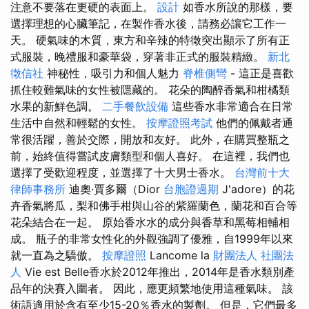
注意不要落在更硬的表面上。
設計
如香水所說的那樣，要
選擇理想的心臟筆記，在製作香水後，請務必讓它工作一
天。 硬氣味的木質，東方和辛辣的特徵突出顯示了所有正
式服裝，晚禮服和豪華袋，穿著非正式的服裝精緻。
新北
徵信社
神秘性，吸引力和個人魅力
脊椎側彎
- 這正是喜歡
抓住較難氣味的女性被隱藏的。 花朵的陶醉香氣和柑橘類
水果的新鮮色調。
二手餐飲設備
這些香水非常適合在日常
生活中自然和輕鬆的女性。
按摩證照考試
他們的佩戴者通
常很活躍，善於交際，開放和友好。 此外，在購買整瓶之
前，始終值得嘗試皮膚類型和個人喜好。 在這裡，我們也
選擇了受歡迎程度，並選擇了十大男士香水。
台灣前十大
律師事務所
迪奧·賈多爾（Dior
台胞證過期
J'adore）的花
卉香氣將瓜，梨和佛手柑與山谷的紫羅蘭色，蘭花和百合等
花朵結合在一起。 原始香水水的成分與香草和黑莓相輔相
成。 瓶子的非常女性化的外觀強調了優雅，自1999年以來
就一直為之驕傲。
按摩證照
Lancome la
財團法人 社團法
人
Vie est Belle香水於2012年推出，2014年是香水類別產
品年的決賽入圍者。 因此，應更頻繁地使用這種氣味。 該
術語適用於含有至少15-20％香水的製劑。 但是，它們最多