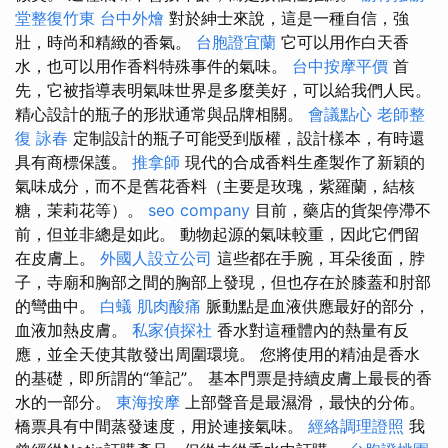
堂整復竹東
台中外燴
對於紳士來說，這是一種自信，強
壯，時尚和精緻的香氣。
台胞證宜蘭
它可以用作白天香
水，也可以用作香料特殊事件的氣味。
台中按摩平價
首
先，它被指導表明氣味世界是多麼美好，可以給我們人民。
精心設計的瓶子的形狀通常與品牌相關。
會議點心
老師整
復 詠春
定制設計的瓶子可能受到版權，設計樣本，有時還
具有商標保護。
推拿師
現代的合成香料生產製作了新穎的
氣味成分，而不是舊花香料（主要是玫瑰，紫羅蘭，結核
糖，茉莉花等）。
seo company
目前，藥店的貨架停滯不
前，但並非總是如此。 動物起源的氣味較重，因此它們留
在皮膚上。
外國人設立公司
這些都在手腕，耳朵後面，脖
子，寺廟和胸部之間的胸部上發現，但也存在於膝蓋和肘部
的彎曲中。
白蟻
肌肉酸痛
脈動點是血液供應最好的部分，
血液加熱皮膚。
私家偵探社
香水對這種體內的熱量有反
應，並全天使其散發出周圍環境。 您將使用的精油是香水
的基礎，即所謂的“筆記”。 基本門票是持續皮膚上最長的香
水的一部分。
東海按摩
上部聲音是最濕滑，最快的分佈。
橋票具有中間蒸發速度，用於連接氣味。
經絡調理證照
我