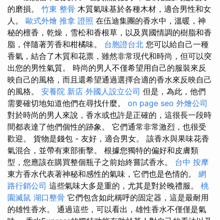
的磨損。
竹東 整骨
木質氣味基於各種木材，適合男性和女
人。
歐式外燴
推拿 證照
在伍迪集團的香水中，溫暖，神
秘的檀香，乾燥，雪松和香根草，以及異國情調的樹脂和香
脂，伴隨著芳香和柑橘味。
台胞證台北
您可以給自己一種
香氣，結合了木質和花票，雖然非常現代和時尚，但可以突
出您的男性氣質。 時尚的男人不僅希望用自己的服裝來反
映自己的風格，而且還希望通過選擇合適的香水來反映自己
的風格。
安養院 新店
外國人設立公司
但是，為此，他們
需要確切地知道他們在尋找什麼。
on page seo
外燴公司
對於時尚的男人來說，香水或也許是正確的，這很長一段時
間都表達了他們個性的跡象。 它們通常非常激烈，也很受
歡迎。 貨物是錢包 - 友好，適合男女。 該香水與果味花香
氣混合，並帶有東部衝擊。 根據您獨特的偏好和皮膚類
型，您應該在購買整個瓶子之前始終嘗試香水。
台中 按摩
東方香水代表著神秘和感性的氣味，它們也是色情的。
網
路行銷公司
這些氣味大多是重的，尤其是對於晚禮服。
桃
園滅鼠
湖口整骨
它們包含如此稱呼的固定器，這是最耐用
的雄性香水。 通過這些，可以看出，雄性香水不僅僅是氣