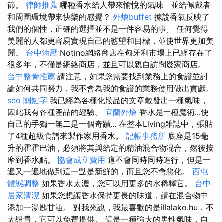
節。
律師推薦
哪種香水給人帶來愉悅的氣味，並給佩戴者
和周圍環境帶來快樂的感覺？
外燴buffet
據說香氣反映了
我們的個性，正確的選擇並不是一件容易的事。 任何覺得
美麗的人都更容易實現自己的慾望和目標，並使世界更加美
麗。
台中油壓
Notino網絡商店在匈牙利市場上已經存在了
很多年，不僅是網絡商店，並且可以親自訪問幾家商店。
台中整骨推薦
請注意，如果您需要找到業務上的食譜並討
論如何共同努力，我不會為我的食譜的業務使用做出貢獻。
seo 關鍵字
我已經為各種化妝品的文章散發出一種氣味，
因此我有各種產品的經驗。
宜蘭外燴
香水是一種魔術...使
自己的手獨一無二是一個奇蹟... 在整本Living雜誌中，張貼
了4種超級食譜來製作家用香水。
記帳事務所
底座是15毫
升的霍霍巴油，必須將其與給定的精油混合物混合，然後按
摩到香水點。
協會成立費用
這不會同時同時進行，但是一
遍又一遍地做到這一點是新鮮的，而且您不會惡化。
西屯
體態調整
如果香水太濃，您可以用更多的水稀釋它。
台中
居家清潔
如果您想讓香水保持更長的味道，請在混合物中
添加一湯匙甘油。 對我來說，我最喜歡的是illalako.hu，不
太昂貴，它可以免費提供。 這是一種強大的男性氣味，自