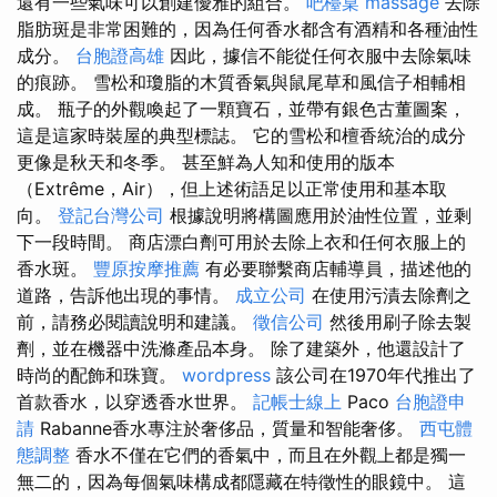
還有一些氣味可以創建優雅的組合。
吧檯桌
massage
去除
脂肪斑是非常困難的，因為任何香水都含有酒精和各種油性
成分。
台胞證高雄
因此，據信不能從任何衣服中去除氣味
的痕跡。 雪松和瓊脂的木質香氣與鼠尾草和風信子相輔相
成。 瓶子的外觀喚起了一顆寶石，並帶有銀色古董圖案，
這是這家時裝屋的典型標誌。 它的雪松和檀香統治的成分
更像是秋天和冬季。 甚至鮮為人知和使用的版本
（Extrême，Air），但上述術語足以正常使用和基本取
向。
登記台灣公司
根據說明將構圖應用於油性位置，並剩
下一段時間。 商店漂白劑可用於去除上衣和任何衣服上的
香水斑。
豐原按摩推薦
有必要聯繫商店輔導員，描述他的
道路，告訴他出現的事情。
成立公司
在使用污漬去除劑之
前，請務必閱讀說明和建議。
徵信公司
然後用刷子除去製
劑，並在機器中洗滌產品本身。 除了建築外，他還設計了
時尚的配飾和珠寶。
wordpress
該公司在1970年代推出了
首款香水，以穿透香水世界。
記帳士線上
Paco
台胞證申
請
Rabanne香水專注於奢侈品，質量和智能奢侈。
西屯體
態調整
香水不僅在它們的香氣中，而且在外觀上都是獨一
無二的，因為每個氣味構成都隱藏在特徵性的眼鏡中。 這