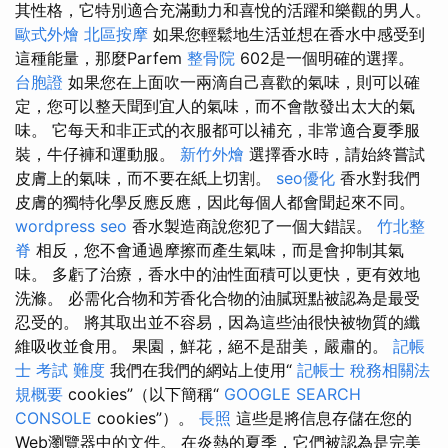
其性格，它特別適合充滿動力和喜悅的活躍和樂觀的男人。
歐式外燴
北區按摩
如果您輕鬆地生活並想在香水中感受到
這種能量，那麼Parfem
整骨院
602是一個明確的選擇。
台胞證
如果您在上面吹一兩滴自己喜歡的氣味，則可以確
定，您可以整天聞到宜人的氣味，而不會散發出太大的氣
味。 它每天和非正式的衣服都可以補充，非常適合夏季服
裝，牛仔褲和運動服。
新竹外燴
選擇香水時，請始終嘗試
皮膚上的氣味，而不要在紙上切割。
seo優化
香水對我們
皮膚的獨特化學反應反應，因此每個人都會聞起來不同。
wordpress seo
香水製造商說您犯了一個大錯誤。
竹北整
脊
相反，您不會通過摩擦而產生氣味，而是會抑制其氣
味。 多虧了治療，香水中的油性面積可以更快，更有效地
洗滌。 必需化合物和芳香化合物的油膩斑點被認為是最受
忍受的。 將其取出並不容易，因為這些油很快被物質的纖
維吸收並食用。 果園，鮮花，絕不是甜美，嚴肅的。
記帳
士 考試 難度
我們在我們的網站上使用“
記帳士 稅務相關法
規概要
cookies”（以下簡稱“
GOOGLE SEARCH
CONSOLE
cookies”）。
長照
這些是將信息存儲在您的
Web瀏覽器中的文件。 在炎熱的夏季，它們被認為是完美