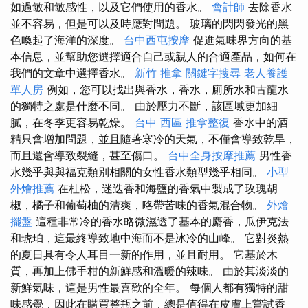
如過敏和敏感性，以及它們使用的香水。
會計師
去除香水
並不容易，但是可以及時應對問題。 玻璃的閃閃發光的黑
色喚起了海洋的深度。
台中西屯按摩
促進氣味界方向的基
本信息，並幫助您選擇適合自己或親人的合適產品，如何在
我們的文章中選擇香水。
新竹 推拿
關鍵字搜尋
老人養護
單人房
例如，您可以找出與香水，香水，廁所水和古龍水
的獨特之處是什麼不同。 由於壓力不斷，該區域更加細
膩，在冬季更容易乾燥。
台中 西區 推拿整復
香水中的酒
精只會增加問題，並且隨著寒冷的天氣，不僅會導致乾旱，
而且還會導致裂縫，甚至傷口。
台中全身按摩推薦
男性香
水幾乎與與福克類別相關的女性香水類型幾乎相同。
小型
外燴推薦
在杜松，迷迭香和海鹽的香氣中製成了玫瑰胡
椒，橘子和葡萄柚的清爽，略帶苦味的香氣混合物。
外燴
擺盤
這種非常冷的香水略微濕透了基本的麝香，瓜伊克法
和琥珀，這最終導致地中海而不是冰冷的山峰。 它對炎熱
的夏日具有令人耳目一新的作用，並且耐用。 它基於木
質，再加上佛手柑的新鮮感和溫暖的辣味。 由於其淡淡的
新鮮氣味，這是男性最喜歡的全年。 每個人都有獨特的甜
味感覺，因此在購買整瓶之前，總是值得在皮膚上嘗試香