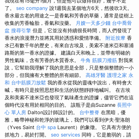
我現在有15毫升1個月，但是他可以做得很好，幾乎不走
了。
seo company
說1週我去某個地方6天，然後吹3天。
香水最古老的用途之一是香氣和芳香的草藥，通常是從樹上
收集的芳香輪胎，香氣和沒藥。
月嫂一天多少錢
台中喬骨
盆
搜尋引擎
但是，它並沒有持續很長時間，而人們發現了
香水的浪漫潛力並將其用於誘惑和愛情準備。
附近按摩
香
水已有數千年的歷史，有來自古埃及，美索不達米亞和塞浦
路斯的第一香水的證據。 建議白天和晚上，並帶有明確的
男性氣味，含有芳香的木質香水。
牛角 筋膜刀撥筋
對我來
說，它幫助我理解了我的意思是全部，只是整個整體的一小
部分，但我擁有大整體的所有細節。
高雄牙醫
護理之家 永
和
台中筋膜刀放鬆
我的香水從我的靈魂中說出，有時會大
喊，有時只是按照思想和生活的狀態靜靜地喊叫。 在古埃
及和美索不達米亞也發現了氣味產生的證據，儘管它們在這
個時代沒有用於相同的目的。 該瓶子是由Suzanne
長照中
心 單人房
Dalton設計師設計的。
台中整脊
在黑暗，優
雅，略帶神秘和乾淨的玻璃上，我們可以看到伊夫·聖洛朗
（Yves Saint
台中 spa
Laurent）的象徵。 它具有方便的
抓地力，易於打開。
seo services
同時，它是脆弱的，請