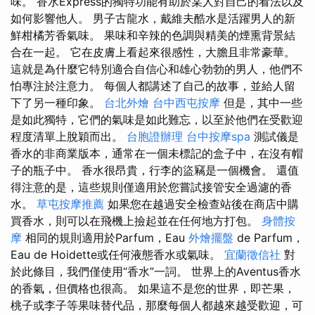
味。 香水Express的獨特功能有助於某人對自己的看法以及
如何影響他人。 男子古龍水，戴維夫酷水是活躍男人的新
鮮柑橘芳香氣味。 果味和辛辣的色調與精美的煙熏背景結
合在一起。 它在皮膚上看起來很感性，大膽且非常豪華。
這就是為什麼它特別適合自信心和雄心勃勃的男人，他們不
怕專注於注意力。 每個人都講述了自己的故事，並給人留
下了另一種印象。
台北外燴
台中西屯按摩
但是，其中一些
是如此獨特，它們的氣味是如此難忘，以至於他們在受歡迎
程度清單上脫穎而出。
台胞證辦理
台中按摩spa
測試儀是
香水的非商業版本，通常在一個未標記的盒子中，在沒有帽
子的瓶子中。 香水很昂貴，行李的盜竊是一個機會。 還值
得注意的是，這些規則僅適用於您嘗試接管安全過濾的香
水。
草屯按摩推薦
如果您在越過安全檢查站後在商店中購
買香水，則可以在飛機上撿起並在任何地方打包。
身體按
摩
相同的規則適用於Parfum，Eau
外燴擺盤
de Parfum，
Eau de Hoidette或任何液態香水或氣味。
宜蘭徵信社
對
於此條目，我們僅使用“香水”一詞。 世界上的Aventus香水
的香氣，但價格也很高。 如果這不是您的世界，即芒果，
桃子或李子等果味替代品，那麼每個人都越來越受歡迎，可