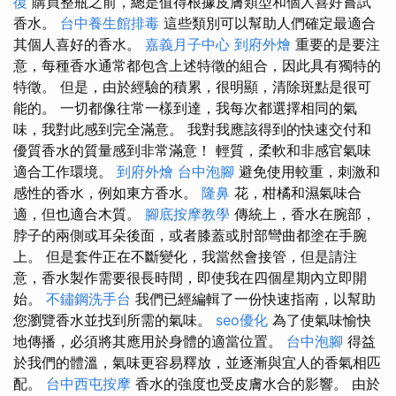
復
購買整瓶之前，總是值得根據皮膚類型和個人喜好嘗試
香水。
台中養生館排毒
這些類別可以幫助人們確定最適合
其個人喜好的香水。
嘉義月子中心
到府外燴
重要的是要注
意，每種香水通常都包含上述特徵的組合，因此具有獨特的
特徵。 但是，由於經驗的積累，很明顯，清除斑點是很可
能的。 一切都像往常一樣到達，我每次都選擇相同的氣
味，我對此感到完全滿意。 我對我應該得到的快速交付和
優質香水的質量感到非常滿意！ 輕質，柔軟和非感官氣味
適合工作環境。
到府外燴
台中泡腳
避免使用較重，刺激和
感性的香水，例如東方香水。
隆鼻
花，柑橘和濕氣味合
適，但也適合木質。
腳底按摩教學
傳統上，香水在腕部，
脖子的兩側或耳朵後面，或者膝蓋或肘部彎曲都塗在手腕
上。 但是套件正在不斷變化，我當然會接管，但是請注
意，香水製作需要很長時間，即使我在四個星期內立即開
始。
不鏽鋼洗手台
我們已經編輯了一份快速指南，以幫助
您瀏覽香水並找到所需的氣味。
seo優化
為了使氣味愉快
地傳播，必須將其應用於身體的適當位置。
台中泡腳
得益
於我們的體溫，氣味更容易釋放，並逐漸與宜人的香氣相匹
配。
台中西屯按摩
香水的強度也受皮膚水合的影響。 由於