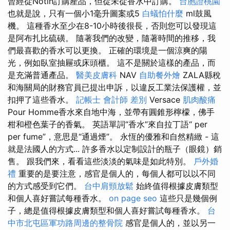
曾經從Notin訂購產品，但從未從香水中訂購。
台胞證桃園
也就是說，只有一個小1毫升圖案或5
白蟻怕什麼
ml鼓風
機。 這種香水至少在8-10小時後很長，否則您可以發現這
是阿布扎比硫磺。 隨著我們的改變，隨著時間的推移，我
們最喜歡的香水可以更換。 正確的環境是一個涼爽的陽
光，例如臥室抽屜或床頭櫃。 這不是關於這樣的產品，而
是充滿普通產品。
醫美皮膚科
NAV
自助餐外燴
ZALA縣稅
和海關局的財務官員已提出申訴，以違反工業法保護權，並
扣押了這些香水。
記帳士 會計師 差別
Versace
肌肉酸痛
Pour Homme香水來自地中海，並帶有圓錐形檸檬，佛手
柑和橙色葉子的香氣。 英語單詞“香水”來自拉丁語“ per
per fume”，意思是“通過煙”。 永恆的優雅和自然精緻 - 這
就是法國人的方式... 許多香水以定制設計的瓶子（眼鏡）銷
售。 跟我們來，看看這些淡淡的氣味是如此特別。
戶外婚
禮
重要的是要注意，感官是個人的，每個人都可以以不同
的方式感受到它們。
台中肩頸放鬆
始終值得根據皮膚類型
和個人喜好嘗試每種香水。
on page seo
這些只是幾個例
子，總是值得根據皮膚類型和個人喜好嘗試每種香水。
台
中市北屯區軍功路周邊的整骨院
感官是個人的，並以另一