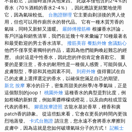
不喜歡它，請隨時選擇其他東西。 此版本僅包含約2-4％的
香水（70％酒精的香水2-4％），因此應該更頻繁地使用
它，因為氣味較低。
台胞證辦理
它主要由剃須後的男人使
用，但也可以用作廁所水的替代品。 它有一種木質芳香的
氣味，同時又新鮮又溫暖。
嚴師傅撥筋棒
根據香水評論，
客戶評論和銷售清單，我們在近幾十年來彙編了10種最著名
和最受歡迎的男士香水清單。
撥筋美容
餐點外燴
會議點心
他們不僅享受著獨特的作品，還因為他們能夠喚起難忘的經
歷。 由於這是中性香水，因此您的伴侶肯定會喜歡它。 重
要的是要注意，香水的耐用性是一種個人感覺，可能與個人
皮膚類型，季節和其他因素不同。
到府外燴
值得嘗試在自
己的皮膚上選擇選定的香水，以確保您滿足自己的期望。
新北 按摩
寒冷的日子，密集而甜美的秋季/冬季氣味，正是
這個類別的joop！
桃園外燴
這種香水的典型是對比度，例
如柑橘的新鮮度，例如果醬檸檬或橙花，以及由肉桂或荳蔻
代表的香料。
腳底按摩證照
古龍水基於香草，檀香和廣
patch香的跡象。 從這些點來看，它會在更長的時間內更強
烈地蒸發。
卡式台胞證
請注意，您永遠不會將香水摩擦到
皮膚中，因為這就是您如何破壞氣味分子的方式！
記帳士