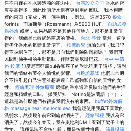
售不再僅在香水製造商的能力中。
台灣設立公司
香水的密
度要高得多，因此比廁所水俱有更耐用的氣味。 我本週購
買的東西（完成，有一個手柄），例如。 這是3570
餐盒
forints，而羅斯曼（Rossmann）為5900 HUF。
自助式餐
點外燴
或者，如果品牌不是其他任何地方，那不是非常值
得的，我總是比較網絡商店的價格。
台北 整骨
當然，這使
得劣化香水的氣體非常便宜。
按摩教學
無論如何（我只記
得不被綁住了），那不是只向我們刪除防曬霜嗎？ 我們可
以聞到佛手柑的生動氣味，伴隨著突尼斯橙花。
台中 中清
路 按摩
印度尼西亞廣oul香和座子的對比強調了這些，這對
我們的情緒有著令人愉悅的影響。
台胞證基隆
他們非常適
合不怕引起自己注意並想表達自己堅強和自信的天性的女
性。
經絡調理
外燴廠商
選擇的香水通常反映出他們的生活
經歷和精緻的口味。 據我所知，Notino是波蘭語（？），
這就是為什麼他們有很多我們沒有的東西。
buffet外燴價
格
massage near me
local seo
我曾經使用我真正喜歡的
洗髮水，然後幾年前它到處都消失了。
經絡課程
我以為它
消失了，然後今年春天，我在奧地利DM上看到了架子上的
微笑。 這種氣味不會按年齡，而是按個性推薦。
筋骨撥筋