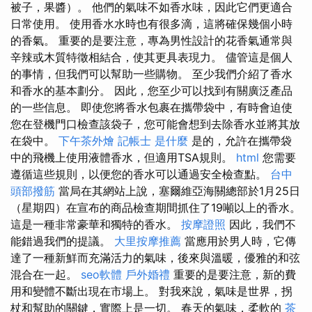
被子，果醬）。 他們的氣味不如香水味，因此它們更適合
日常使用。 使用香水水時也有很多滴，這將確保幾個小時
的香氣。 重要的是要注意，專為男性設計的花香氣通常與
辛辣或木質特徵相結合，使其更具表現力。 儘管這是個人
的事情，但我們可以幫助一些購物。 至少我們介紹了香水
和香水的基本劃分。 因此，您至少可以找到有關廣泛產品
的一些信息。 即使您將香水包裹在攜帶袋中，有時會迫使
您在登機門口檢查該袋子，您可能會想到去除香水並將其放
在袋中。
下午茶外燴
記帳士 是什麼
是的，允許在攜帶袋
中的飛機上使用液體香水，但適用TSA規則。
html
您需要
遵循這些規則，以便您的香水可以通過安全檢查點。
台中
頭部撥筋
當局在其網站上說，塞爾維亞海關總部於1月25日
（星期四）在宣布的商品檢查期間抓住了19噸以上的香水。
這是一種非常豪華和獨特的香水。
按摩證照
因此，我們不
能錯過我們的提議。
大里按摩推薦
當應用於男人時，它傳
達了一種新鮮而充滿活力的氣味，後來與溫暖，優雅的和弦
混合在一起。
seo軟體
戶外婚禮
重要的是要注意，新的費
用和變體不斷出現在市場上。 對我來說，氣味是世界，拐
杖和幫助的關鍵，實際上是一切。 春天的氣味，柔軟的
茶