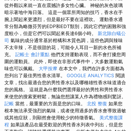
從外觀以來就一直在震撼許多女性心臟。 神秘的灰色玻璃
暗示著地中海日落。 這是一個眾所周知的技巧，香水在手
腕上聞起來更濃烈，但是最好不要在這裡吹。 運動香水通
常分類為略微芬芳的EDP和EDT類別，因此它們的困難和強
度較小，但是它們可以聞起來長達6個小時。
新北除白蟻公
司
氣味的成分通常基於柑橘和木質色調，這些色調與辣味
不太辛辣，不是很甜的花，可能令人耳目一新的水色所補
充。
記帳士 會計重點
他們支持運動表現，而不會打擾您周
圍的運動員。 此外，即使在非形式事件中，大多數運動氣
味也可以佩戴。
大甲按摩
在本文中，我們在許多方面都為
您列出了最佳男性香水清單。
GOOGLE ANALYTICS
閱讀
文章，找出最適合您的男性香水以及哪種雄性香水味道適合
您的風格。 這就是為什麼我們選擇最好的男性和男性香水
來使您的搜索更輕鬆，無論您想讓某人作為禮物感到驚訝。
記帳
當然，最重要的方面是您的口味。
北投 整復
如果您
根本無法承受強烈的氣味，或者使用過多的香水會導致過敏
或其他症狀，則顯然會使用較少的特徵香氣。
美式整復課
程
如果該產品在最受歡迎的男性香水列表中列出，但是您