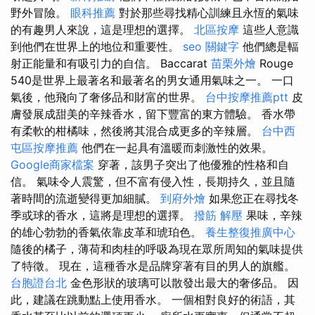
野外冒險。
眼科推薦
對於那些尋找精心訓練且永恆的氣味
的有趣男人來說，這是理想的選擇。
北區按摩
這些人意識
到他們在世界上的地位和重要性。
seo 關鍵字
他們總是輻
射正能量和有吸引力的自信。 Baccarat
苗栗外燴
Rouge
540是世界上最著名和最著名的男女通用氣味之一。 一口
氣後，他飛向了奢侈品和財富的世界。
台中按摩推薦ptt
皮
膚發展成甜美的辛辣香水，留下豐富的東方體驗。 香水帶
有柔軟的柑橘味，然後將其混合成更多的辛辣層。
台中西
屯區按摩推薦
他們在一起具有溫暖而刺激性的效果。
Google商家檔案
穿著，該男子突出了他優雅的性格和自
信。 氣味令人震驚，但不富有侵入性，長期持久，並且隨
著時間的流逝變得更加細膩。
到府外燴
如果您正在尋找冬
季或球的香水，這將是理想的選擇。
撥筋 解壓
果味，辛辣
的雄心勃勃的香氣依靠皮革和琥珀色。
養生整復推廣中心
隨後的橘子，薄荷和肉桂的呼吸為現在眾所周知的氣味提供
了特徵。 現在，這種香水是品牌穿著有目的男人的旗艦。
台胞證台北
金色形狀的玻璃可以散發出最大的奢侈品。 因
此，建議在跳動點上使用香水。 一個相對良好的術語，其