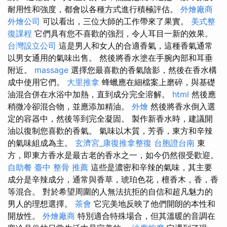
耐用性和強度，都會以各種方式進行積極評估。
外燴廠商
外燴公司
可以看出，三位大師的工作帶來了果實。
美式整
復課程
它們具有您不喜歡的強烈，令人耳目一新的效果。
台灣設立公司
這是男人和女人的合適香氣，這種香氣通常
以男女通用的氣味出售。 然後將香水塗在手腕內部和耳垂
附近。
massage
選擇您最喜歡的香氣陰影，然後在香水構
成中使用它們。
大里推拿
蜂蠟應在細檔案上磨碎，與基礎
油混合併在水浴中加熱，直到成分完全溶解。
html
然後應
稍微冷卻混合物，並應添加精油。
外燴
然後將香水倒入選
定的容器中，然後等到完全凝固。 製作新香水時，建議開
油以復制您喜歡的香氣。 氣味以木質，芳香，東方和辛辣
的氣味組成為主。
玄濟宮_康復推拿整復
台胞證台南
東
方，即東方香水是最古老的香水之一，如今仍然很受歡迎。
自助餐
臺中 整骨 推薦
這些是濃密和辛辣的氣味，其主要
成分是辛辣成分，通常與香草，琥珀色花，檀香木，香，香
等混合。 對於希望周圍的人無法抗拒的自信和超凡魅力的
男人的理想選擇。
茶會
它完美地反映了他們開朗的本性和
開放性。
外燴廠商
特別適合特殊場合，但其溫暖的音調在