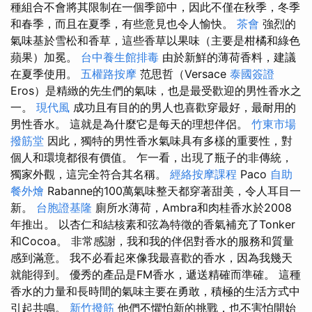
種組合不會將其限制在一個季節中，因此不僅在秋季，冬季
和春季，而且在夏季，有些意見也令人愉快。
茶會
強烈的
氣味基於雪松和香草，這些香草以果味（主要是柑橘和綠色
蘋果）加冕。
台中養生館排毒
由於新鮮的薄荷香料，建議
在夏季使用。
五權路按摩
范思哲（Versace
泰國簽證
Eros）是精緻的先生們的氣味，也是最受歡迎的男性香水之
一。
現代風
成功且有目的的男人也喜歡穿最好，最耐用的
男性香水。 這就是為什麼它是每天的理想伴侶。
竹東市場
撥筋堂
因此，獨特的男性香水氣味具有多樣的重要性，對
個人和環境都很有價值。 乍一看，出現了瓶子的非傳統，
獨家外觀，這完全符合其名稱。
經絡按摩課程
Paco
自助
餐外燴
Rabanne的100萬氣味整天都穿著甜美，令人耳目一
新。
台胞證基隆
廁所水薄荷，Ambra和肉桂香水於2008
年推出。 以杏仁和結核素和弦為特徵的香氣補充了Tonker
和Cocoa。 非常感謝，我和我的伴侶對香水的服務和質量
感到滿意。 我不必看起來像我最喜歡的香水，因為我幾天
就能得到。 優秀的產品是FM香水，遞送精確而準確。 這種
香水的力量和長時間的氣味主要在勇敢，積極的生活方式中
引起共鳴。
新竹撥筋
他們不懼怕新的挑戰，也不害怕開始