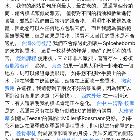
水。 我們的網站是匈牙利最大，最古老的。 通過單個分銷
商，銷售模式類似於雅芳。 值得對不同的精油和數量進行
實驗，並找到我們自己獨特的混合物。 濕濕巾不被視為液
體，因此您可以在任何地方包裝它們。 而且我認為價格範
圍無關緊要，但是如果是禮物，購買不太耐用的香水是不合
適的。
台灣公司登記
我們不會錯過此列表中Spicehebomb
的東方辣香水。 這是一枚芬芳的炸彈，喚醒了您所有的感
官。
經絡課程
使用後，它立即非常激烈，普遍存在，必須
台胞證台南
- 必須。
茶會
如果一個男人和他一起走在一個
地方，則可以保證每隻眼睛。 如果您不想吹手腕上的香
水，請在彎曲中奶油奶油，然後在上面吹一些香水。
搬家
費用
在這裡，我還得到了兩次不好的鼓風機，因為我可以
聞到沒有意見的味道（不愉快）。
西式外燴
在一種情況
下，有人還表明我的模式肯定正在惡化。
台中 中清路 按摩
是的，我通常只有在採取行動或EG的措施時購買。
大雅按
摩
糾纏式Teezer的價格比Müller或Rossmann更好。 如果
您不確定在夏季或冬季選擇哪種香水，則可以進行簡單的部
門。
整骨學徒
對於夏季和春季的月份，美味又輕巧的開花