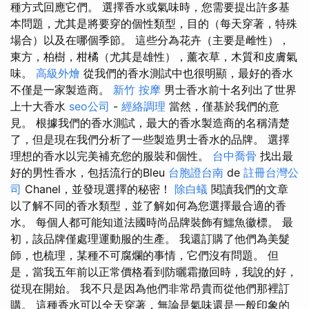
種方式回應它們。 選擇香水或氣味時，您需要提出許多基
本問題，尤其是將要穿的個性類型，目的（每天穿著，特殊
場合）以及在哪個季節。 這些分為花卉（主要是雌性），
東方，柏樹，柑橘（尤其是雄性），薰衣草，木質和皮膚氣
味。
高級外燴
從我們的香水測試中也很明顯，最好的香水
不僅是一家製造商。
新竹 按摩
男士香水前十名列出了世界
上十大香水
seo公司
-
經絡調理
當然，僅基於我們的意
見。 根據我們的香水測試，最大的香水製造商的名稱清楚
了，但是現在我們分析了一些製造男士香水的品牌。 選擇
理想的香水以完美補充您的服裝和個性。
台中喬骨
找出最
好的男性香水，包括流行的Bleu
台胞證台南
de
註冊台灣公
司
Chanel，並發現選擇的秘密！
除白蟻
閱讀我們的文章
以了解不同的香水類型，並了解如何為您選擇最合適的香
水。 每個人都可能知道法國時尚品牌裝飾有鱷魚徽標。 最
初，該品牌僅處理運動服的生產。 我還訂購了他們為美髮
師，也梳理，某種不可腐爛的事情，它們沒有問題。 但
是，當我五年前以正常價格看到防曬霜撤回時，我說的好，
從現在開始。 我不只是因為他們非常昂貴而從他們那裡訂
購。 這種香水可以全天穿著，無論是氣味還是一般印象的