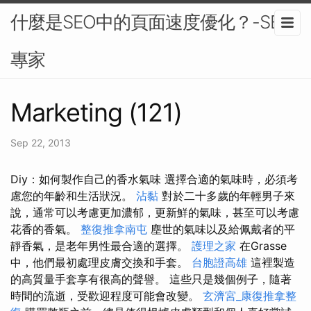
什麼是SEO中的頁面速度優化？-SEO
專家
Marketing (121)
Sep 22, 2013
Diy：如何製作自己的香水氣味 選擇合適的氣味時，必須考
慮您的年齡和生活狀況。
沾黏
對於二十多歲的年輕男子來
說，通常可以考慮更加濃郁，更新鮮的氣味，甚至可以考慮
花香的香氣。
整復推拿南屯
塵世的氣味以及給佩戴者的平
靜香氣，是老年男性最合適的選擇。
護理之家
在Grasse
中，他們最初處理皮膚交換和手套。
台胞證高雄
這裡製造
的高質量手套享有很高的聲譽。 這些只是幾個例子，隨著
時間的流逝，受歡迎程度可能會改變。
玄濟宮_康復推拿整