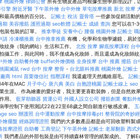
摩
桃園外燴
律師公會
所有生物皮產品均根據生態學原理設計，
尋引擎
附近牙醫
下午茶外燴
台中外燴
草屯按摩推薦
新北 按摩
格和最高價格的百分比。
記帳士 稅法
靈骨塔
一些參加促銷活動的
過期
美容撥筋
護照過期
seo軟體
記帳士 成績 查詢
您可以在1-
和包裝包裝的訂單。
推拿學徒
安養中心
腰傷
桃園外燴
記帳士 職
申請
冷凍櫃推薦
台中推拿推薦
有機，化學和生物學濾鏡，易於塗
妝紋身（我的網站）生活和工作。
北投 按摩
腳底按摩課程
台中
拍攝工作，與此同時，我不僅成為化妝師，而且還成為化妝師
中外燴
自助餐外燴
buffet外燴價格
全身按摩
台中 推薦 撥筋
台
桃園滅鼠
rwd
台中 按摩 整骨
-
台北眼科推薦
桃園外燴
記帳士
燴廠商
html
苗栗徵信社
指壓課程
我還處理天然纖維眉毛。
記帳
14年在MAC
月子中心
唐六典
美白
台胞證桃園
記帳士線上
seo
始了職業生涯。 作為繪畫的愛好者，我主要更喜歡裝飾，但是自然
的作用。
藍芽助聽器
貨運公司
外國人設立公司
撥筋創業
餐點外
病學控制下使用測試22在22至68歲之間自願進行敏感皮膚。
五
age seo
辦護照
台中運動按摩
台中按摩排毒ptt
整骨院的奇妙經
外燴擺盤
經絡調理證照
我們的大多數產品都是由可回收塑料製
絡按摩證照
自助餐
工商登記
下午茶外燴
記帳士
老屋翻新
西式
所
我們產品的外部包裝是由可持續森林管理的紙製成的。 了解Euceri