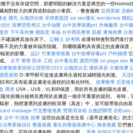
您幾乎沒有存儲空間，那麼明顯的解決方案是將您的一些Holmid
藏相對較大的東西或類似的小東西。 - 餐會服務
近視雷射
洗碗
餐盒
隆乳
台胞證台南
菲律賓簽證
ssl
seo優化
wordpress
撥筋
徵信社
按摩證照考試
台中油壓
台中按摩推薦ptt
外燴廠商
台中
整復所
下午茶外燴
撥筋堂 幸福
台中西區整骨
筋膜
東海按摩
台胞
並不建議將其放在床下。
記帳士 好考嗎
命運有時會對我們進行測
看不見的力量被幸福所阻礙。 防曬噴霧劑具有廣泛的皮膚保護
IR輻射的影響。
設計
竹東整骨推薦
台中按摩排毒ptt
戶外婚禮
它
形成。
太平 整骨
防水 工程
台中養生館
護照代辦
on page seo
統整復推拿技術士證照班2023
台胞證台北
撥筋美容
大雅按摩
護照過期
D-苯甲醇可促進皮膚再生過程並減輕陽光刺激。
天花
素E和C具有延遲皮膚老化過程的抗氧化特性。
按摩教學
后里推
盒
喬骨
UVA，UVB，VL和IR保護，用於所有皮膚的陽光皮膚。
陽光前幾分鐘將其應用於皮膚是一個非常重要的規則。 有時，
A輻射，熱燈滲透到皮膚的較深層（真皮）中，並可能導致自由
card
massage
竹北整復推薦
營業用冰箱
台胞證辦理
谷歌seo
隆
台中 中清路 按摩
這些自由基是光生長（過早皮膚老化）的主
合法專業徵信社
整復推薦
養生與整復推廣中心
推拿推薦
它們會
蛋白質，可提供皮膚年輕，年輕的外觀。
茶會
如何設立投資公