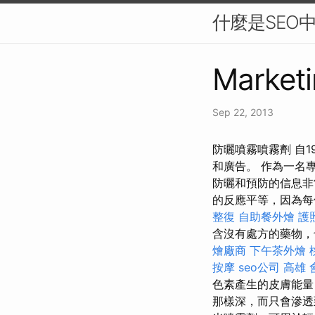
什麼是SEO
Marketi
Sep 22, 2013
防曬噴霧噴霧劑 自
和廣告。 作為一名
防曬和預防的信息
的反應平等，因為每
整復
自助餐外燴
護
含沒有處方的藥物，
燴廠商
下午茶外燴
按摩
seo公司
高雄 
色素產生的皮膚能
那樣深，而只會滲透