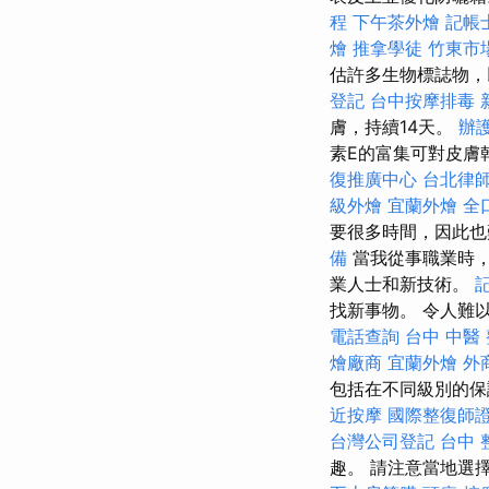
程
下午茶外燴
記帳
燴
推拿學徒
竹東市
估許多生物標誌物，
登記
台中按摩排毒
膚，持續14天。
辦
素E的富集可對皮膚
復推廣中心
台北律
級外燴
宜蘭外燴
全
要很多時間，因此也
備
當我從事職業時，
業人士和新技術。
找新事物。 令人難
電話查詢
台中 中醫
燴廠商
宜蘭外燴
外
包括在不同級別的保
近按摩
國際整復師
台灣公司登記
台中 
趣。 請注意當地選