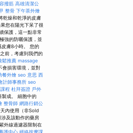
容撥筋
高雄清潔公
甲 整骨
下午茶外燴
品將乾燥和乾淨的皮膚
如果您在陽光下呆了很
持續保護，這一點非常
了極強的防曬保護，並
感皮膚8小時。 您的
浴之前，考慮到我們的
放鬆推薦
massage
不會損害環境，並對
助餐外燴
seo 意思
西
會計師事務所
seo
摩課程
杜拜簽證
戶外
料製成。 細胞中的
燴
整骨師
網路行銷公
天內使用（非Sold
能與涉及該動作的藥房
以將紫外線過濾器限制在
養護中心
經絡按摩課