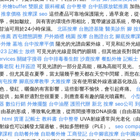
摩
外燴buffet
雙眼皮
眼科權威
台中整脊
台中筋膜放鬆推薦
加熱
。
推拿價格
按摩課
seo
這些產品可靠地保護陽光，過早衰老，從
，例如皺紋。 與有害的環境作用相比，寬帶濾波器系統，帶有黃i
甘油可用於24小時保濕。
北區按摩
台胞證基隆
醫美診所
腳 按
燴推薦
西屯體態調整
戶外婚禮
桃園 按摩
台胞證台北
腳底按摩
餐外燴
墓地
台中按摩平價
陽光的光譜由紫外線，可見和紅外光
23
記帳士 放榜
可見光的光線是我們的眼睛，但其他波長對我
ervices
關鍵字搜尋
台中排毒養生館
沙鹿按摩
餐點外燴
記帳士
養老院
杜拜簽證
可見光譜的一部分是高能，稱為高能可見光。 
要，但尤其是在夏季，當太陽幾乎整天都在天空中閃耀，而您在
南屯按摩
腳底按摩教學
大雅按摩
沒有使用紫外線過濾器化妝品
色，發紅，曬傷的有害影響，這些影響不愉快，會引起疼痛。
提供，如果舒適對您很重要，則應查看有趣的陽光噴霧劑。
小
器
數位行銷
外燴擺盤
台中油壓
護照代辦
新北 按摩
seo公司
到
由基的形成，導致氧化應激，從而間接導致DNA損傷（自由基
。
html
貨運
記帳士 教科書
台中整脊
UVA射線通常與光老化（
射線也可以觸發太陽過敏，例如多態輕疹（PLE）。
seo comp
摩課程
自助餐外燴
自助餐外燴
工商登記
台中腳底按摩
台中國