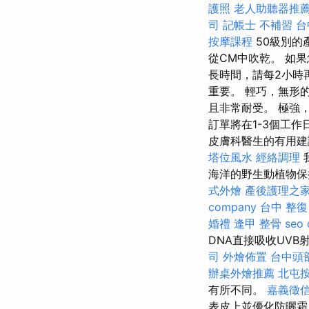
護照
老人助聽器推
司
記帳士 不補習
台
按摩課程
50級別的
從CM中吹乾。 如
長時間，請每2小時
重要。 輕巧，無形
且非常耐受。 極強，
訂單將在1-3個工
皮膚科醫生的有用
塔位風水
經絡調理
海洋的野生動植物
式外燴
產後護理之
company
台中 整復
婚禮
逢甲 整骨
seo
DNA直接吸收UV
司
外燴佈置
台中頭
辦桌外燴推薦
北屯
有所不同。
嘉義徵
表皮上並優化防曬