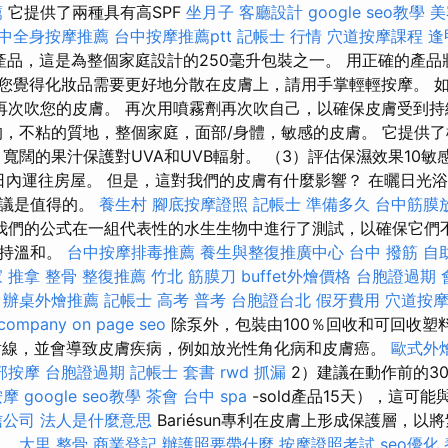
薦
它提供了兩種具有高SPF
坐月子
客廳設計
google seo教學
美
中全身按摩推薦
台中按摩推薦ptt
記帳士 行情
穴道按摩課程
逢
產品，這是為整個家庭設計的250毫升包裝之一。 用正確的產
果您覺得化妝品需要更好地分散在皮膚上，請用手掌輕輕按摩。 
再次吹您的皮膚。 再次用噴霧劑再次吹自己，以確保皮膚受到
的，不粘的質地，整個家庭，面部/身體，敏感的皮膚。 它提供
寬闊的果汁保護對UVA和UVB輻射。 （3）評估保濕效果10敏
作日內運往房屋。 但是，這對我們的皮膚有什麼影響？ 在曬日光
建議是值得的。
養生村
腳底按摩證照
記帳士 準備多久
台中筋膜
我們的公式在一組代表性的水生生物中進行了測試，以確保它們
保持溫和。
台中按摩排毒推薦
養生與整復推廣中心
台中 撥筋
自
家
推拿 整骨
整復推薦
竹北 筋膜刀
buffet外燴價格
台胞證過期
辦桌外燴推薦
記帳士 高考 普考
台胞證台北
假牙費用
穴道按
 company
on page seo
除泵外，包裝由100％回收和可回收塑
B射線，並會導致皮膚疾病，例如放光性角化病和皮膚癌。
歐式外
部按摩
台胞證過期
記帳士 套書
rwd
抓漏
2）建議在動作前的30
按摩
google seo教學
茶會
台中 spa
-sold產品15天），這可
信公司
法人是什麼意思
Bariésun專利在皮膚上形成保護層，
霜。
大里 整骨
商業登記
辦護照要帶什麼
按摩證照考試
seo優化