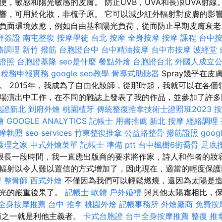
，敏感和陽光敏感的皮膚。 防止UVB，UVA和長浪UVA射線。
響，可用於化妝，非梳子原。 它可以減少紅外輻射對皮膚的影響
負面環境效應，例如自由基和陽光負荷，從而防止早期皮膚衰老。 
拜簽證
南屯整復
按摩學徒
台北 按摩
全身按摩
按摩 課程
台中
絡調理
新竹 撥筋
台胞證台中
台中精油按摩
台中市按摩
波經堂
 證照
台胞證基隆
seo是什麼
餐點外燴
台胞證台北
外國人成立
 稅務申報實務
google seo教學
骨導式助聽器
Spray幾乎在
。 2015年，我成為了自由化妝師，從那時起，我就可以在各個
場演出中工作，在不同的雜誌上發表了我的作品，並參加了許多
胞證新北
到府外燴
桃園植牙
傳統整復推拿技術士證照班2023
按
燴
GOOGLE ANALYTICS
記帳士 用書推薦
新北 按摩
經絡調理
摩執照
seo services
竹東整復推拿
公益路整骨
撥筋證照
goog
護理之家
中式外燴菜單
記帳士 準備 ptt
台中楓樹6街喬骨
足底
很長一段時間，我一直應出版商的要求將作家，詩人和作者的妝容
輻射以令人難以置信的方式增加了，因此現在，適當的輕度保護
證
整骨師
西式外燴
不僅因為我們可以輕鬆燃燒，還因為太陽是造
陽光的嚴重後果了。
記帳士 軟體
戶外婚禮
與其他太陽霜相比，保
全身按摩推薦
台中 推拿
桃園外燴
記帳事務所
外燴廠商
免費按
商之一就是利他主義者。
卡式台胞證
台中全身按摩推薦
整復 推