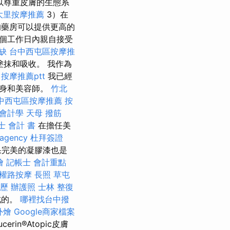
以尊重皮膚的生態系
大里按摩推薦
3）在
藥房可以提供更高的
3個工作日內親自接受
缺
台中西屯區按摩推
抹和吸收。 我作為
按摩推薦ptt
我已經
紋身和美容師。
竹北
中西屯區按摩推薦
按
 會計學
天母 撥筋
士 會計 書
在擔任美
 agency
杜拜簽證
效果完美的凝膠漆也是
燴
記帳士 會計重點
權路按摩
長照
草屯
歷
辦護照
士林 整復
成的。
哪裡找台中撥
外燴
Google商家檔案
n®Atopic皮膚