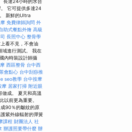
 長達24小時的水合
。 它可提供多達24
新鮮的Ultra
按摩
免費律師詢問
外
自助式餐點外燴
高級
公司
長照中心
整骨學
皮膚上看不見，不會油
領域進行測試。 我在
國內時裝設計師攝
摩
西區整骨
台中西
茶會點心
台中刮痧推
le seo教學
台中按摩
按摩
居家打掃
附近眼
做成。 夏天和高溫
比以前更為重要。
成90％的皺紋的原
護紫外線輻射的彈簧
摩課程
財團法人 社
拿
辦護照要帶什麼
辦