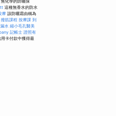
，無化學的防曬保
t
這種無香水的防水
按摩
該防曬霜由稱為
。
撥筋課程
按摩課
到
 漏水
縮小毛孔醫美
pany
記帳士 證照有
信用卡付款中獲得最