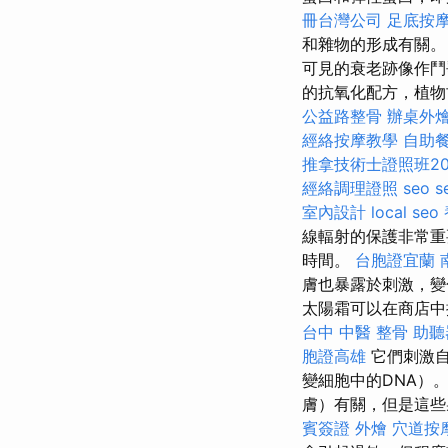
冊台灣公司
足底按
和雜物的形成有關
可見的衰老跡像作鬥爭
的抗氧化配方，植物
公益路整骨
辦桌外
經絡按摩教學
自助
推拿技術士證照班20
經絡調理證照
seo s
室內設計
local seo
線輻射的保護非常重
時間。
台胞證宜蘭
膚也暴露於刺激，變
太陽霜可以在商店中
台中 中醫 整骨
助聽
胞證高雄
它們刺激自
變細胞中的DNA）
膚）有關，但是這些
賓簽證
外燴
穴道按