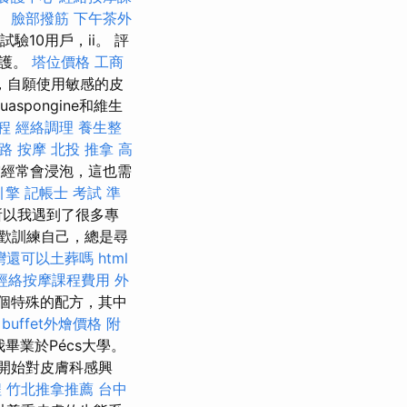
。
臉部撥筋
下午茶外
驗10用戶，ii。 評
保護。
塔位價格
工商
0，自願使用敏感的皮
uaspongine和維生
程
經絡調理
養生整
路 按摩
北投 推拿
高
經常會浸泡，這也需
引擎
記帳士 考試 準
所以我遇到了很多專
歡訓練自己，總是尋
灣還可以土葬嗎
html
經絡按摩課程費用
外
個特殊的配方，其中
buffet外燴價格
附
我畢業於Pécs大學。
開始對皮膚科感興
程
竹北推拿推薦
台中