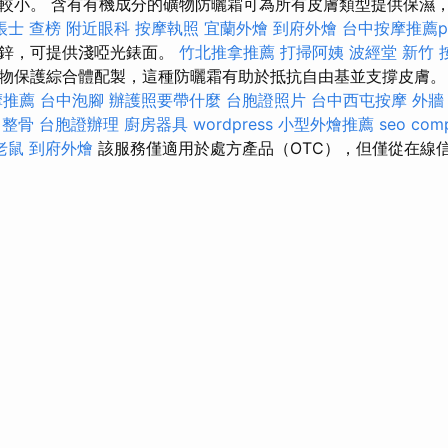
較小。 含有有機成分的礦物防曬霜可為所有皮膚類型提供保濕
帳士 查榜
附近眼科
按摩執照
宜蘭外燴
到府外燴
台中按摩推薦pt
化鋅，可提供淺啞光錶面。
竹北推拿推薦
打掃阿姨
波經堂
新竹 
物保護綜合體配製，這種防曬霜有助於抵抗自由基並支撐皮膚
摩推薦
台中泡腳
辦護照要帶什麼
台胞證照片
台中西屯按摩
外牆
 整骨
台胞證辦理
廚房器具
wordpress
小型外燴推薦
seo com
老鼠
到府外燴
該服務僅適用於處方產品（OTC），但僅從在線