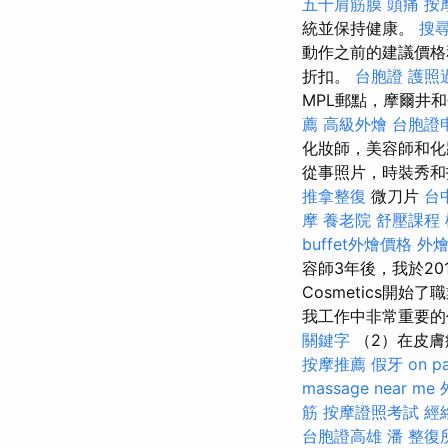
五十肩筋膜
頭痛 按
統並保持健康。
搜
動作之前的建議價
折扣。
台胞證
護照
MPL郵點，摩爾井
薦
高級外燴
台胞證
化妝師，美容師和化
從事照片，時裝秀和
推拿整復
微刀片
台
摩
養老院
舒壓課程
buffet外燴價格
外
容師3年後，我於20
Cosmetics開
我工作中非常重要
關鍵字
（2）在皮膚
按摩推薦
假牙
on p
massage near me
筋
按摩證照考試
經
台胞證高雄
潘 整復