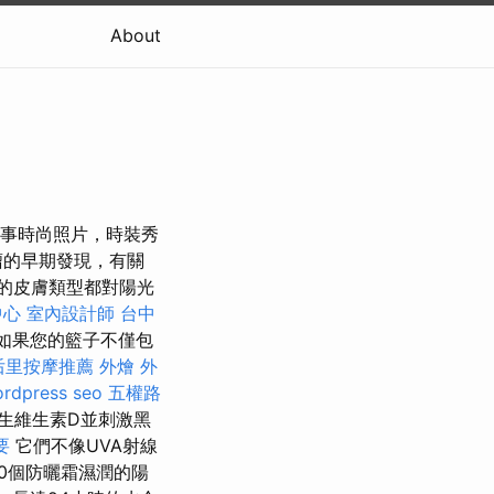
About
從事時尚照片，時裝秀
瘤的早期發現，有關
的皮膚類型都對陽光
中心
室內設計師
台中
如果您的籃子不僅包
后里按摩推薦
外燴
外
rdpress seo
五權路
生維生素D並刺激黑
要
它們不像UVA射線
0個防曬霜濕潤的陽