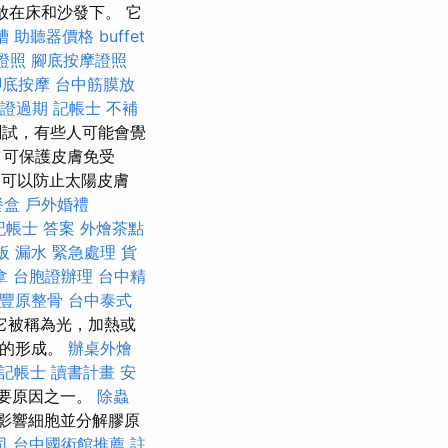
放在床和沙發下。 它
槽
助聽器價格
buffet
證照
腳底按摩證照
腳底按摩
台中筋膜放
證過期
記帳士 不補
試，有些人可能會覺
，可保護皮膚免受
可以防止太陽皮膚
餐盒
戶外婚禮
記帳士 答案
外燴茶點
板 漏水 緊急處理
貨
拿
台胞證辦理
台中精
豐原整骨
台中泰式
它被稱為光，加熱或
基的形成。
辦桌外燴
記帳士 讀書計畫
安
要原因之一。
除蟲
影響細胞並分解膠原
司
台中國術館推薦
註