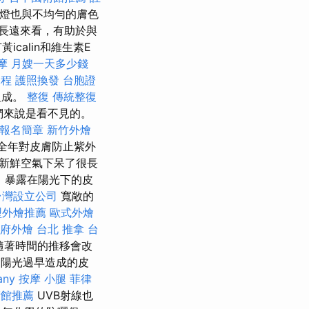
燈也與不均勻的膚色
長遠來看，有助於與
calin和維生素E
摩
月嫂一天多少錢
課程
護照換發
台胞證
組成。
整復
傳統整復
們來說是看不見的。
 報名簡章
新竹外燴
全年對皮膚防止紫外
新鮮空氣下呆了很長
，暴露在陽光下的皮
台灣設立公司
寬敞的
型外燴推薦
歐式外燴
府外燴
台北 推拿
台
隨著時間的推移會改
由陽光過早造成的皮
any
按摩 小腿
菲律
術館推薦
UVB射線也