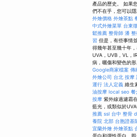
產品的歷史。 如果
們不在乎，您可以隱
外燴價格
外燴茶點
中式外燴菜單
台東
鬆推薦
整骨師
潘 
習
但是，有些事情
得幾年甚至幾十年，
UVA，UVB，VL，
病，曬傷和變色的
Google商家檔案
傳
外燴公司
台北 按摩
運行
法人定義
維生
油按摩
local seo
餐
按摩
紫外線過濾霜在
藍光，或類似於UV
推薦
ssl
台中 整骨 d
養院 北部
台胞證基
宜蘭外燴
外燴茶點
蛋白和彈性蛋白，即