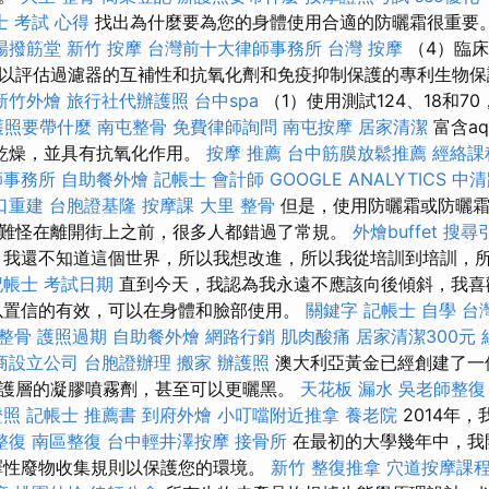
士 考試 心得
找出為什麼要為您的身體使用合適的防曬霜很重要
場撥筋堂
新竹 按摩
台灣前十大律師事務所
台灣 按摩
（4）臨床試
以評估過濾器的互補性和抗氧化劑和免疫抑制保護的專利生物
新竹外燴
旅行社代辦護照
台中spa
（1）使用測試124、18和7
護照要帶什麼
南屯整骨
免費律師詢問
南屯按摩
居家清潔
富含aq
乾燥，並具有抗氧化作用。
按摩 推薦
台中筋膜放鬆推薦
經絡課
師事務所
自助餐外燴
記帳士 會計師
GOOGLE ANALYTICS
中清
口重建
台胞證基隆
按摩課
大里 整骨
但是，使用防曬霜或防曬霜
難怪在離開街上之前，很多人都錯過了常規。
外燴buffet
搜尋
我還不知道這個世界，所以我想改進，所以我從培訓到培訓，
記帳士 考試日期
直到今天，我認為我永遠不應該向後傾斜，我喜
以置信的有效，可以在身體和臉部使用。
關鍵字
記帳士 自學
台
 整骨
護照過期
自助餐外燴
網路行銷
肌肉酸痛
居家清潔300元
商設立公司
台胞證辦理
搬家
辦護照
澳大利亞黃金已經創建了一
護層的凝膠噴霧劑，甚至可以更曬黑。
天花板 漏水
吳老師整復
證照
記帳士 推薦書
到府外燴
小叮噹附近推拿
養老院
2014年，
整復
南區整復
台中輕井澤按摩
接骨所
在最初的大學幾年中，我
擇性廢物收集規則以保護您的環境。
新竹 整復推拿
穴道按摩課