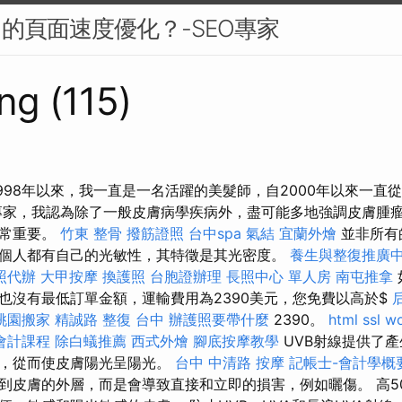
中的頁面速度優化？-SEO專家
ng (115)
1998年以來，我一直是一名活躍的美髮師，自2000年以來一直
專家，我認為除了一般皮膚病學疾病外，盡可能多地強調皮膚腫
非常重要。
竹東 整骨
撥筋證照
台中spa
氣結
宜蘭外燴
並非所有
個人都有自己的光敏性​​，其特徵是其光密度。
養生與整復推廣
照代辦
大甲按摩
換護照
台胞證辦理
長照中心 單人房
南屯推拿
也沒有最低訂單金額，運輸費用為2390美元，您免費以高於$
桃園搬家
精誠路 整復 台中
辦護照要帶什麼
2390。
html
ssl
wo
會計課程
除白蟻推薦
西式外燴
腳底按摩教學
UVB射線提供了產
量，從而使皮膚陽光呈陽光。
台中 中清路 按摩
記帳士-會計學概
到皮膚的外層，而是會導致直接和立即的損害，例如曬傷。 高5