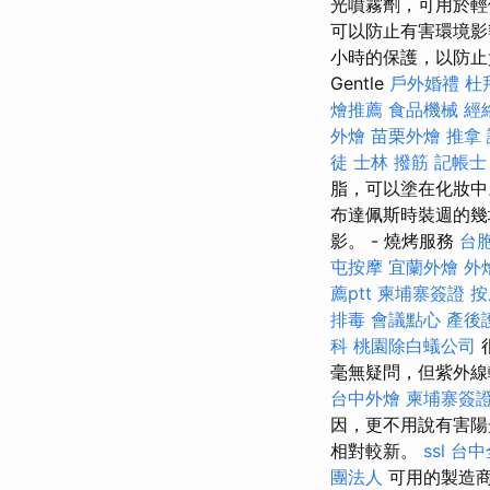
光噴霧劑，可用於輕便
可以防止有害環境影
小時的保護，以防止
Gentle
戶外婚禮
杜
燴推薦
食品機械
經
外燴
苗栗外燴
推拿
徒
士林 撥筋
記帳士
脂，可以塗在化妝中
布達佩斯時裝週的幾
影。 - 燒烤服務
台
屯按摩
宜蘭外燴
外
薦ptt
柬埔寨簽證
按
排毒
會議點心
產後
科
桃園除白蟻公司
毫無疑問，但紫外線
台中外燴
柬埔寨簽
因，更不用說有害
相對較新。
ssl
台中
團法人
可用的製造