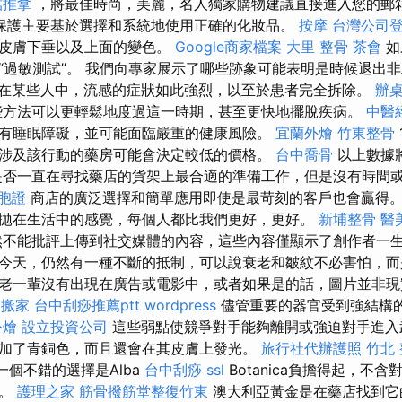
結推拿
，將最佳時尚，美麗，名人獨家購物建議直接進入您的郵
保護主要基於選擇和系統地使用正確的化妝品。
按摩
台灣公司
，皮膚下垂以及上面的變色。
Google商家檔案
大里 整骨
茶會
如
“過敏測試”。 我們向專家展示了哪些跡象可能表明是時候退出
在某些人中，流感的症狀如此強烈，以至於患者完全拆除。
辦
方法可以更輕鬆地度過這一時期，甚至更快地擺脫疾病。
中醫
有睡眠障礙，並可能面臨嚴重的健康風險。
宜蘭外燴
竹東整骨
涉及該行動的藥房可能會決定較低的價格。
台中喬骨
以上數據
是否一直在尋找藥店的貨架上最合適的準備工作，但是沒有時間
胞證
商店的廣泛選擇和簡單應用即使是最苛刻的客戶也會贏得
拋在生活中的感覺，每個人都比我們更好，更好。
新埔整骨
醫
不能批評上傳到社交媒體的內容，這些內容僅顯示了創作者一生
今天，仍然有一種不斷的抵制，可以說衰老和皺紋不必害怕，
“老一輩沒有出現在廣告或電影中，或者如果是的話，圖片並非
助搬家
台中刮痧推薦ptt
wordpress
儘管重要的器官受到強結構
外燴
設立投資公司
這些弱點使競爭對手能夠離開或強迫對手進入
加了青銅色，而且還會在其皮膚上發光。
旅行社代辦護照
竹北
另一個不錯的選擇是Alba
台中刮痧
ssl
Botanica負擔得起，不
料。
護理之家
筋骨撥筋堂整復竹東
澳大利亞黃金是在藥店找到它