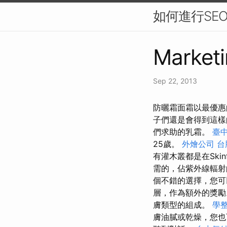
如何進行SE
Marketi
Sep 22, 2013
防曬霜面霜以最優惠
子們還是會得到這
們求助的乳霜。
臺中
25歲。
外燴公司
台
有灌木叢都是在Skinf
需的，佔紫外線輻射
個不錯的選擇，您可
層，作為額外的獎
膚類型的組成。
學
膚油膩或乾燥，您也