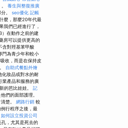
）。
養生與整復推廣
部分。
seo優化
記帳
什麼，那麼20年代最
果我們已經進行了，
3）在動作之前的建
藥房可以提供更高的
，不含對羥基苯甲酸
專門為青少年和較小
不會吸收，而是在保持皮
疹。
自助式餐點外燴
他化妝品或對水的耐
行業產品和服務的廣
最新的芭比娃娃。
記
i是他們的面部護理。
常清楚。
網路行銷
較
的例行程序之後，最
。
如何設立投資公司
毛孔，尤其是死去的