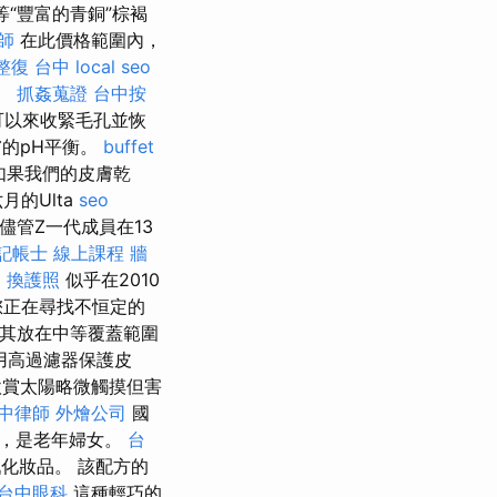
等“豐富的青銅”棕褐
師
在此價格範圍內，
整復 台中
local seo
。
抓姦蒐證
台中按
可以來收緊毛孔並恢
的pH平衡。
buffet
如果我們的皮膚乾
的Ulta
seo
儘管Z一代成員在13
記帳士 線上課程
牆
。
換護照
似乎在2010
正在尋找不恒定的
將其放在中等覆蓋範圍
用高過濾器保護皮
賞太陽略微觸摸但害
中律師
外燴公司
國
孩，是老年婦女。
台
戲化妝品。 該配方的
台中眼科
這種輕巧的