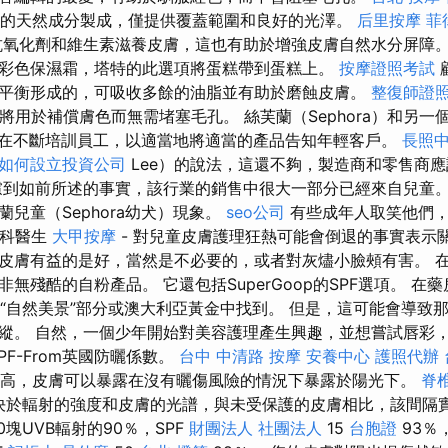
8％的天然成分製成，僅提供覆蓋範圍和良好的光澤。
后里按摩
菲
氧化劑和維生素滋養皮膚，這也有助於增強皮膚自然水分屏障
彩色保濕霜，塔特的此選項將蛋糕帶到蛋糕上。
按摩證照考試
平衡形成的，可吸收多餘的油脂並有助於磨蝕皮膚。
整復師證
將用於補償膚色而無需堵塞毛孔。 絲芙蘭（Sephora）和另
們正在不斷培訓員工，以適當地將適當的產品告知年輕客戶。
長照
如何設立投資公司
Lee）的說法，這還不夠，製造商和零售商
到如前所述的事實，該行業的銷售中很大一部分已經來自兒童
兒童（Sephora幼犬）現象。
seo公司
有些成年人取笑他們
膚科醫生
大甲按摩
- 對兒童皮膚護理狂熱可能會倒退的事實表示
皮膚有益的是好，當然是不必要的，或者對灰燼小臉頰有害。 
無殘酷的自粉產品。 它還包括SuperGoop的SPF選項。 在藥
可以在“自然美景”部分或澳大利亞黃金中找到。 但是，這可能會導
縱。 自然，一個少年開始對美容護理產生興趣，並想嘗試唇彩
PF-From英國防曬係數。
台中 中清路 按摩
安養中心
護照代辦
越高，皮膚可以暴露在沒有曬傷風險的情況下暴露於陽光下。
脊
決於輻射的強度和皮膚的光譜，與未受保護的皮膚相比，該間隔
0塊UVB輻射的90％，SPF
財團法人 社團法人
15
台胞證
93％