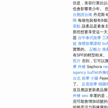
但是，美容行業比以
也會影響青少年。 
台胞證台南
丹尼斯·格
嗎
每個包裝都有8個
茶點
該產品是素食主
那些想要享受這一天
題
台中泰式按摩
工
徒
身體按摩課程
bu
實際的。
記帳士 推
有SPF的輕型粉末
照片
否則，它可以實
摩
外燴
Sephora
ne
agency
buffet外
台北
按摩 小腿
Fe
了。
足底按摩
桃園
並且應該更新產品
外燴
seo
幸運的是，
泥可能會增加頭髮的
的臉是活力和健康的