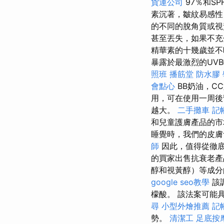
貨運公司
97％和SP
素沉著，皺紋易感性
的不​​同的脫角質
甚至丟失，如果不
精華素的十幾歲並不
暴露於最激烈的UV
照班
播筋堂
防水膠
會點心
BB奶油，C
用，可在使用一周後
越大。
二手攤車
記
和兒童護膚產品的市場
睡覺時，我們的皮膚
師
因此，值得從徹底
的買家出售抗衰老
醇和視黃醇）等成
google seo教學
該
檬酸。 該法案可能
尋
小型外燴推薦
記
勢。
清潔工
足底按