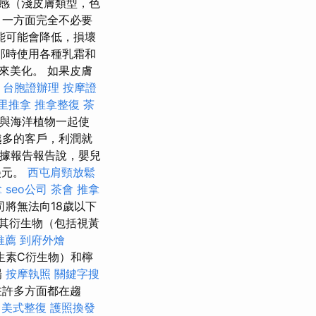
敏感（淺皮膚類型，色
 一方面完全不必要
能可能會降低，損壞
那時使用各種乳霜和
來美化。 如果皮膚
。
台胞證辦理
按摩證
里推拿
推拿整復
茶
物與海洋植物一起使
越多的客戶，利潤就
據報告報告說，嬰兒
美元。
西屯肩頸放鬆
拿
seo公司
茶會
推拿
將無法向18歲以下
其衍生物（包括視黃
推薦
到府外燴
生素C衍生物）和檸
場
按摩執照
關鍵字搜
在許多方面都在趨
。
美式整復
護照換發