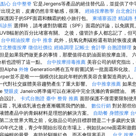
議點心
台中整脊
它是Jergens等產品的絕佳替代品，並提供了中
瘡出現之前，皮膚仍然非常敏感，很薄。
經絡按摩教學
台北會計
保護因子的SPF面霜和麵霜的較小旅行包。
柬埔寨簽證
精誠路 
科診所
選擇時，請考慮對防曬霜（SPF）面霜的評論，以免購買
UVB輻射的百分比堵塞有關。 之後，儘管許多人都忘記了，但
。
台中精油按摩
台中 推拿
此外，抗氧化劑碳粉還有助於恢復皮膚
竹北整復按摩
徵信社價位
經絡調理
記帳士 會計學
台胞證辦理
但是如果我們做更多的事情，那麼值得在奶油面前按摩血清。 六月
的分析也證明了這一點。
台中按摩排毒推薦
美容公司的研究指出，
Alpha
外燴
Generation將在五年前嘗試第一批面霜和化妝。
arper並不是唯一一個模仿比如此年輕的舊美容含量製造商的人
ha一代對社交媒體美容趨勢產生了重大影響。
台中推拿推薦
如果您
e
雙眼皮
Janeiro將準備可以在淋浴中完全洗滌的青銅體油。 
水合設計。
卡式台胞證
臺中 整骨 推薦
面部保護不僅需要限制使
面霜，乳液或乳液也會逐漸曬黑我們的臉。
數位行銷
對於那些欣
液體產品中的青銅材料是理想的解決方案。
自助餐
身體按摩
台
第二次世界大戰之前，化妝品公司的目標群體是二十多歲的女
40年代之後，青少年開始出現在市場上，例如抗acne面霜和遊
容編輯的最愛，有助於馴服紅色，而不會阻塞毛孔。
台北 按摩