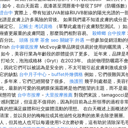
薦
如今，在白天面霜，底漆甚至潤唇膏中發現了SPF（防曬係數
證台中
實際上，帶有短波UVA射線和UVB射線的陽光光譜的一
光譜是皮膚上許多風險的背後。 如果我們還不知道皮膚的成分是
是確定它。
記帳士 考試資格
（單擊此處進行皮膚類型測試。）如
痤瘡更嚴重的皮膚問題，那麼我們相對容易。
殺蟑螂
台中按摩
的百分比。
頭痛 按摩
茶會
seo 關鍵字
外遇
一些參加促銷活動的
Trish
台中腳底按摩
McEvoy豪華品牌提供易於使用的曬黑滴
 如今，美容行業為年齡段的群體提供了更多。 近年來，品牌是
打哈欠，泡泡或格林（Gryt）在2023年。 由於物理防曬霜
，因此它們可以被認為是安全的，不太可能引起皮膚刺激或皮
，它的缺點
台中月子中心
-
buffet外燴價格
例如，它們很難與其
，多年來，它們已經開發了很多。
換護照
幾乎到處都是，美容
此，最新的可愛的視網膜保濕霜將是他們慾望的主題，而不是
狀態符號
台中市按摩
-
大里按摩推薦
對我們來說，tamagocc
感到驚訝，但這是不值得的，因為到目前為止所領導的過程非
真的想滿足媒體和社交媒體流動的理想。 在白天概述上面概述
清潔，並以良好的梅梅拉或其他油性化妝劑的效果去除塗層層
人，但其他人也可以每週使用1-2次磨砂膏，這有助於清除深毛