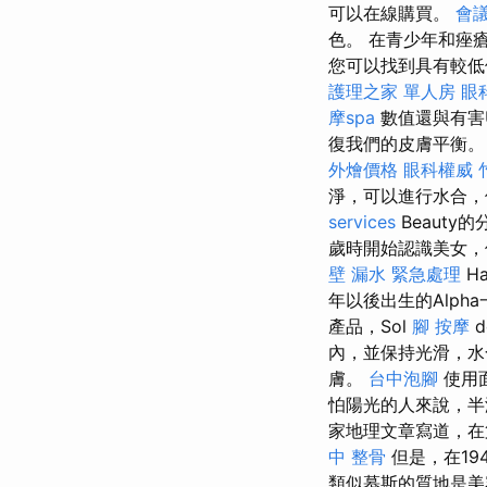
可以在線購買。
會
色。 在青少年和痤
您可以找到具有較低
護理之家 單人房
眼
摩spa
數值還與有害
復我們的皮膚平衡
外燴價格
眼科權威
淨，可以進行水合，
services
Beauty
歲時開始認識美女，但
壁 漏水 緊急處理
H
年以後出生的Alp
產品，Sol
腳 按摩
d
內，並保持光滑，
膚。
台中泡腳
使用
怕陽光的人來說，半
家地理文章寫道，在
中 整骨
但是，在19
類似慕斯的質地是美