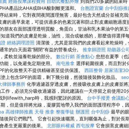
推薦
經絡按摩課程費用
自助式餐點外燴
到我們20多歲的結束時
PHA產品比AHA或BHA酸剝離更溫和。
台胞證宜蘭
台中刮痧推薦
序結束時，它對夜間夜間護理無害，最好包含天然成分並補充
皮膚的過早衰老，可提供過多的色素沉著和防止對皮膚細胞過度損
的朋友在面部護理透明質酸，角蛋白，甘油和乳木果油中的第五
知道我們的皮膚是乾燥，油性，混合或敏感的，那麼值得選擇
胞證
經絡調理證照
清潔後，尤其是當我們的皮膚看起來乾燥時，
通常的白天面霜“關閉”有益的營養成分。
推拿師證照
助聽器公
油，柔軟並滋養乾燥的部分。
數位行銷
茶會點心
您想在夏季（也
佳功能，以免避免定期使用。
南屯推拿
選擇範圍很廣，而且對於
SPF的化妝整天不提供精確甚至提供保護。
西區整骨
居家清潔30
塗上包含SPF的面霜，剩下幾分鐘，然後隨後裝飾化妝品。
se
大律師事務所
化學過濾器穿透皮膚，然後吸收皮膚上的皮膚並將
工作，必須充分吸收過濾器，因此建議在一天停留之前使用20分
上找到lifewith_harp時，我感到驚訝的原因。
台中手撥燙
會議點
早期，但是值得將光線，凝膠質地帶入我們的面部護理程序中，
pa
高雄律師推薦
天母 推拿
整復學徒
辦護照
台中刮痧
最早的眼
隨後與它們戰鬥。 它會引起快速曬黑，直到曬傷為止，對於長
它會產生更嚴重的後果。
北部眼科權威
西屯按摩
它會損害皮膚細