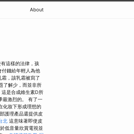
About
使有這樣的法律，孩
會付錢給年輕人為他
乳霜，該乳霜被寫了
題了解少，而並非所
，這是合成維生素D所
季最激烈的。 有了一
在化妝下形成理想的
面部護理產品還提供皮
台北
這意味著即使皮
助於低音量欣賞電視並