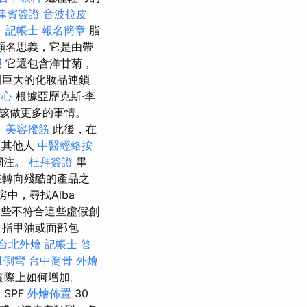
律賓簽證
音波拉皮
。
記帳士 報名簡章
脂
顧名思義，它是由帶
照
它還包含洋甘菊，
一個巨大的化妝品連鎖
中心
根據亞歷克斯·李
應該做更多的事情。
。
美容撥筋
此後，在
，其他人
中醫經絡按
關注。
杜拜簽證
畢
在轉向殘酷的產品之
房中，尋找Alba
致那些不符合這些虛假創
，指甲油或面部包
台北外燴
記帳士 答
椎側彎
台中喬骨
外燴
實際上如何增加。
，SPF
外燴佈置
30