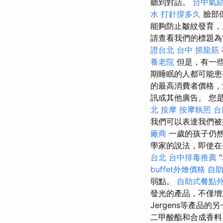
聽到對話。
台中氣
水 打針撐多久
臉部
能夠防止皺紋發育
請查看我們的標題為
證台北
台中 抓龍筋
養老院
但是，有一些
期睡眠的人都可能患
的最高消費者價格，
訊或其他廣告。 您
北 按摩
按摩執照
台
我們可以表達我們被
廠商
一歲的孩子仍然
學家的說法，即使在
台北
台中排毒推薦
buffet外燴價格
自
弱點。
自助式餐點
發光的產品，不僅增
Jergens等產品的
二甲酸酯和合成香