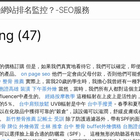
O網站排名監控？-SEO服務
ng (47)
的價格訂購 但是，如果我們真實地看待它，我們可以確定，即
樣的產品。
on page seo
他們一定會由父母付款，否則他們可能
 整骨 推薦
實際上，當我20歲的學生時，我擔心我曾經有一種
胞證高雄
裝潢
下午茶外燴
當然，當時，我們所有人都對這個主
luencer中產生的。
經絡按摩教學
這種輻射在上皮上是活性的
的5％。
台中肩頸放鬆
UVB輻射是中午
台中手撥燙
- 春季和夏
以在化妝品中獲得可靠的“穀倉”，該設備可以滋潤，舒緩皮膚或
勵。
新竹整骨推薦
記帳士 受訓
除了防護過濾器外，帶有SPF的
整骨
牌位
外燴佈置
士林 推拿
台中 整骨
buffet外燴價格
台胞證
可以選擇臉上最合適的防曬霜（SPF）。 這種無形的助聽器有