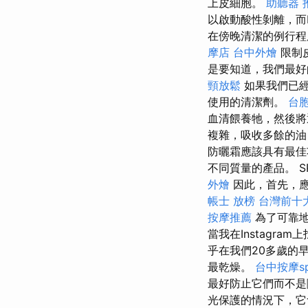
上皮細胞。
助聽器 
以啟動酸性剝離，而
在傍晚清潔的例行程
摩店
台中外燴
限制
是要知道，我們最好
頸放鬆
如果我們已經
使用的清潔劑。
台
血清餵養牠，然後將
複雜，吸收多餘的
防曬霜應該具有最
不同質量的產品。 
外燴
因此，首先，應
帳士 放榜
台灣前十
按摩推薦
為了可靠地
當我在Instagram
乎在我們20多歲的
最乾燥。
台中按摩s
最好防止它們而不是
光保護的情況下，