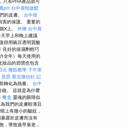
，只有PHA產品就可
ptt
台中肩頸放鬆
我們的皮膚。
台中按
害的保護。 重要的
個X上。
外燴
台中肩
每天早上和晚上建議
值得用豌豆透明質酸
司
良好的保濕劑輕巧
許全年）每天使用的
化妝品的習慣也包含
0元
撥筋教學
下午茶
o 意思
新北徵信社
記
其轉化為熱量。
台中
鐘。 這就是為什麼
心
餐盒
靈魂的眼睛似
因為我們的皮膚較薄且
睛上有微小的皺紋，
期暴露於皮膚而沒有
胞，導致過早衰老，