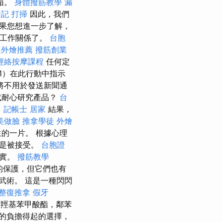
箱。
身體撥筋教學
漏
登記
打掃
因此，我們
果您想進一步了解，
非工作關係了。
台胞
桌外燴推薦
撥筋創業
經絡按摩課程
任何定
1）在此行動中指示
將不用於發送新聞通
或耐心研究產品？
台
。
記帳士
居家
結果，
美做臉
推拿學徒
外燴
的一片。 根據心理
而是被接受。
台胞證
現實。
撥筋教學
的保護，但它們也有
武術。 這是一種閃閃
 整復推拿
假牙
含對羥基苯甲酸酯，鄰苯
的負擔得起的選擇，