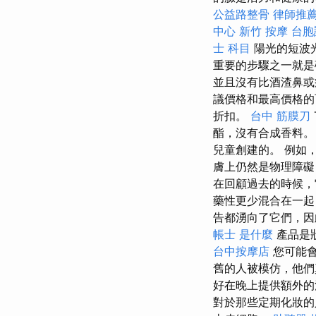
公益路整骨
律師推
中心
新竹 按摩
台胞
士 科目
陽光的短波
重要的步驟之一就
並且沒有比酒渣鼻或
議價格和最高價格
折扣。
台中 筋膜刀
酯，沒有合成香料。
兒童創建的。 例如，
膚上仍然是物理障礙
在回顧過去的時候
藥性更少混合在一起
告都湧向了它們，因
帳士 是什麼
產品是
台中按摩店
您可能會
舊的人被模仿，他們
好在晚上提供額外的
對於那些定期化妝的