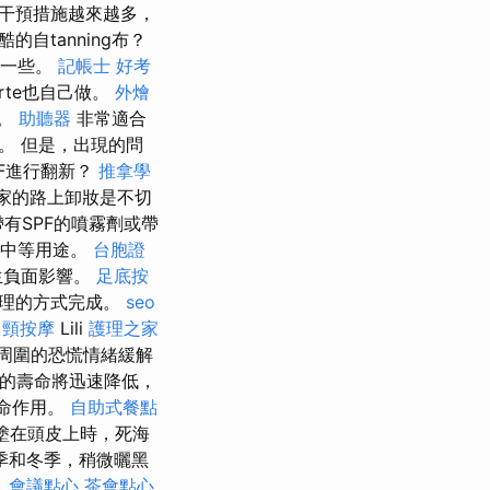
干預措施越來越多，
的自tanning布？
供一些。
記帳士 好考
rte也自己做。
外燴
油。
助聽器
非常適合
。 但是，出現的問
F進行翻新？
推拿學
家的路上卸妝是不切
有SPF的噴霧劑或帶
的中等用途。
台胞證
生負面影響。
足底按
合理的方式完成。
seo
肩頸按摩
Lili
護理之家
孩子周圍的恐慌情緒緩解
器的壽命將迅速降低，
致命作用。
自助式餐點
塗在頭皮上時，死海
季和冬季，稍微曬黑
。
會議點心
茶會點心