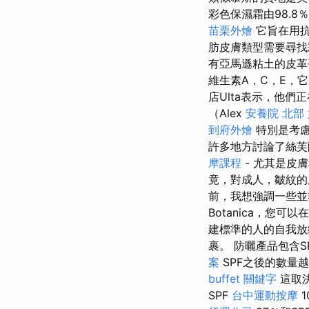
彩色保濕霜由98.
苗栗外燴
它旨在用抗
肪皮膚類型需要尋找
有亞馬遜粘土的皮革
維生素A，C，E，它
店Ulta表示，他
（Alex
安養院 北部
到府外燴
特別是考慮
許多地方討論了絲芙蘭
摩課程
- 尤其是皮
竟，對成人，皺紋的
前，我想強調一些並非
Botanica，您
建標準的人的自我放
裹。 防曬產品包含S
案
SPF之後的數量
buffet
關鍵字
這取
SPF
台中運動按摩
1