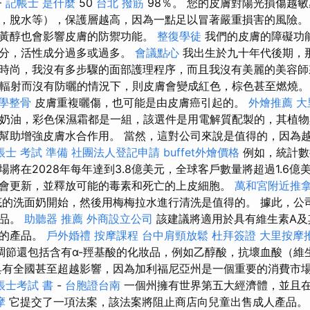
F
記帳士 是什麼
50
台北 撥筋
98％。 您的皮膚對陽光損傷越
，脫水等），保護層越高，因為一點足以冒著嚴重損害的風險。
或視黃醇也會影響皮膚的防禦功能。
整復學徒
我們的皮膚的障礙功
充分，活性成分過多或過多。
會議點心
我出生於九十年代後期，
時尚，我沒有多步驟的面部護理程序，而且我沒有美麗的美容師
B輻射而沒有防曬的情況下，則皮膚會變成紅色，棕色甚至燃燒
學整骨
皮膚重複曬傷，也可能是由皮膚癌引起的。
外燴推薦
大
C奶油，彩色保濕霜都是一組，該選件是用電解質配製的，其植
幫助增強皮膚水合作用。 當然，這對公司來說是值得的，因為
帳士 考試 準備
社團法人登記申請
buffet外燴價格
例如，統計數
將在2028年每年達到3.8億美元，全球客戶數量將超過1.6億
會更新，並釋放可能的毒素和死亡的上皮細胞。
萬和宮附近推
的洗面奶開始，然後用梅梅拉水進行清洗是值得的。 據此，公司
產品。
助聽器 推薦
外商設立公司
該建議將適用於具有維生素A及
分的產品。
戶外婚禮
按摩課程
台中肩頸放鬆
杜拜簽證
大里按摩
調節還包括含有α-羥基酸的化妝品，例如乙醇酸，抗壞血酸（維
具有全國甚至超越影響，因為加利福尼亞州是一個重要的消費市
帳士考試 書
-
台胞證台南
一個州擁有世界第五大經濟體，並且
摩
它提交了一項法案，該法案將阻止商店向兒童出售成人產品