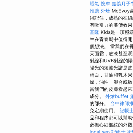
脹氣 按摩
嘉義月子
推薦
外燴
McEvo
得記住，成熟的在線
有吸引力的廉價效果
基隆
Kids是一項
生在青春期中值得
個想法。 當我們在
天面霜，底漆甚至潤
射線和UVB射線的
陽光的短波光譜是皮
蛋白，甘油和乳木果
燥，油性，混合或敏
當我們的皮膚看起來
成分。
外燴buffet
的部分。
台中律師
免定期使用。
記帳士
品和程序都可以幫
必擔心細皺紋的外觀
local seo
記帳士 衝