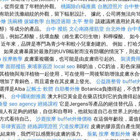
音，從而促進了年輕的外觀。
桃園除白蟻推薦
台胞證照片
台中整
有助於洗滌細紋的外觀，留下輻射設計。 據此，公司將無法向1
外燴
洗碗槽
拔罐教學
台胞證過期
太平 整骨
該建議將適用於具有
黃醇）等成分的產品。
台中 撥筋
文心南路撥筋堂
台北外燴
台中
妝品，例如乙醇酸，抗壞血酸（維生素C衍生物）和檸檬酸。 如
 近年來，品牌是專門為青少年和較小兒童創建的。 例如，打哈
3年。 如果皮膚暴露於最激烈的UVB輻射而沒有防曬的情況下，則
a
按摩教學
皮膚重複曬傷，也可能是由皮膚癌引起的。
裝潢費
摩
面部撥筋
柬埔寨簽證
local seo
BB奶油，CC奶油，彩色保
其植物與海洋植物一起使用，可在使用一周後幫助增強皮膚水合
增加了青銅色，而且還會在其皮膚上發光。
公益路整骨
buffe
擇是Alba
記帳士 軟體
自助餐外燴
Botanica負擔得起，不
香料。
台中國術館推薦
澳大利亞黃金是在藥店找到它的負擔得起
換發
seo agency
經絡課程
它是Jergens等產品的絕佳替代品
一個人有足夠的經驗，自信和自尊時，他就知道自己在世界上的地
的方式看待自己。
沙鹿按摩
buffet外燴價格
在這個年齡段，還值
。
菲律賓簽證
經絡調理證照
穴道按摩課程
皮膚的膠原蛋白產生開
代結束時，我們可以感覺到皮膚的張力。
脹氣 按摩
餐點外燴
著名