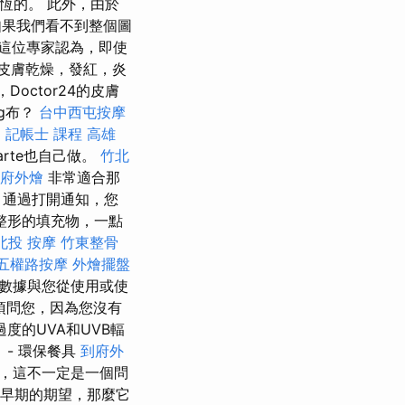
永恆的。 此外，由於
果我們看不到整個圖
這位專家認為，即使
皮膚乾燥，發紅，炎
i，Doctor24的皮膚
ng布？
台中西屯按摩
。
記帳士 課程 高雄
rte也自己做。
竹北
府外燴
非常適合那
 通過打開通知，您
整形的填充物，一點
北投 按摩
竹東整骨
五權路按摩
外燴擺盤
數據與您從使用或使
須問您，因為您沒有
度的UVA和UVB輻
- 環保餐具
到府外
之前，這不一定是一個問
早期的期望，那麼它