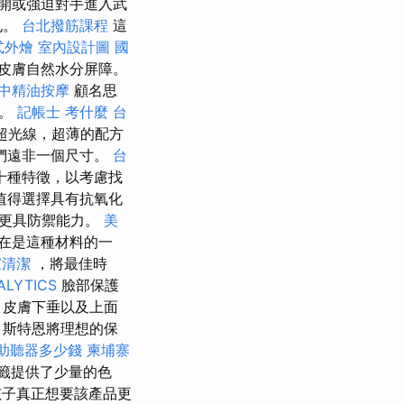
開或強迫對手進入武
孔。
台北撥筋課程
這
式外燴
室內設計圖
國
皮膚自然水分屏障。
中精油按摩
顧名思
膚。
記帳士 考什麼
台
超光線，超薄的配方
們遠非一個尺寸。
台
十種特徵，以考慮找
值得選擇具有抗氧化
質更具防禦能力。
美
在是這種材料的一
家清潔
，將最佳時
ALYTICS
臉部保護
，皮膚下垂以及上面
 斯特恩將理想的保
助聽器多少錢
柬埔寨
籤提供了少量的色
孩子真正想要該產品更