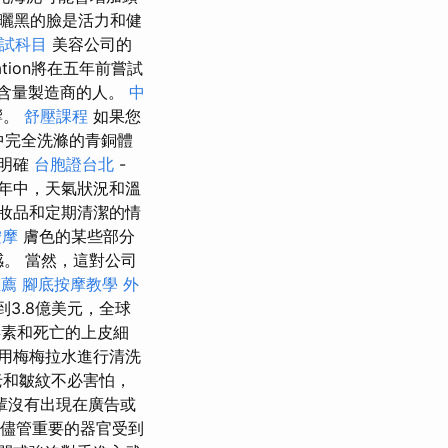
曬黑的臉是活力和健
考試科目
美容公司的
ration將在五年前嘗試
容含量製造商的人。
中
響。
舒壓課程
如果您
浴中完全洗滌的青銅體
常明確
台胞證台北
-
年中，天氣狀況和溫
妝品和定期清潔的情
按摩
膚色的某些部分
。 當然，這對公司
推薦
腳底按摩教學
外
3.8億美元，全球
素和死亡的上皮細
用梅梅拉水進行清洗
老和皺紋不必害怕，
輩沒有出現在廣告或
儘管重要的器官受到