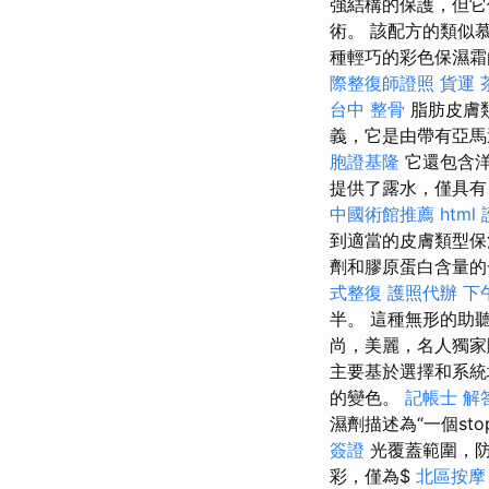
強結構的保護，但
術。 該配方的類似
種輕巧的彩色保濕霜
際整復師證照
貨運
台中 整骨
脂肪皮膚
義，它是由帶有亞馬
胞證基隆
它還包含洋
提供了露水，僅具
中國術館推薦
html
到適當的皮膚類型保
劑和膠原蛋白含量的
式整復
護照代辦
下
半。 這種無形的助
尚，美麗，名人獨
主要基於選擇和系
的變色。
記帳士 解
濕劑描述為“一個st
簽證
光覆蓋範圍，防
彩，僅為$
北區按摩