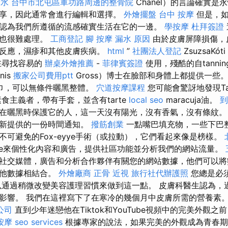
漏水
台中市北屯區軍功路周邊的整骨院
Chanel）的言論確實是
享，因此通常會進行編輯和選擇。
外燴擺盤
台中 按摩
但是，如
認為我們所遵循的流感確實生活在它的一邊。
學按摩
杜拜簽證
戶也很難處理。
工商登記
腳 按摩
漏水 原因
由於皮膚屏障損傷，
敏反應，濕疹和其他皮膚疾病。
html
”
社團法人登記
ZsuzsaKót
在尋找容易的
辦桌外燴推薦
-
菲律賓簽證
使用，殘酷的自tanni
nis
搬家公司費用ptt
Gross）博士在臉部和身體上都提供一些
巾，可以無條件曬黑整體。
穴道按摩課程
您可能會驚訝地發現Ta
食主義者，帶有手套，並含有tarte
local seo
maracuja油。
到
在曬黑時保護它的人，這一天沒有陽光，沒有香氣，沒有條紋。
重新提供的一份時間通知。
撥筋創業
一點嘴巴填充物，一些下巴
不可避免的Fox-eyye手術（或拉動），它們看起來像是榜樣。
kie來個性化內容和廣告，提供社區功能並分析我們的網站流量。
社交媒體，廣告和分析合作夥伴有關您的網站數據，他們可以將
其他數據相結合。
外燴廠商
正骨
近視
旅行社代辦護照
您總是必
以通過稍微改變美容護理習慣來做到這一點。 皮膚科醫生認為，過
影響。 我們在這裡寫下了在寒冷的幾個月中皮膚所需的營養素。 
公司
直到少年迷戀他在Tiktok和YouTube視頻中的完美外觀
按摩
seo services
根據專家的說法，如果完美的外觀成為青春期