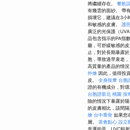
將繼續存在。
餐飲
有幾雲的面紗。 帶
損壞它，建議在3小
和敏感的皮膚。
護
廣泛的光保護（UV
品包含指示的PA指數
廳，可舒緩敏感的皮
止，對於長期暴露於
胞，導致過早衰老，
高質量的產品的情
外燴
因此，值得投資
皮。
全身按摩
台胞
證的有機成分，對環境
台胞證新北
桃園 按
險的情況下暴露於
的皮膚相比，該間隔
燴
台中喬骨
如果您
層。
茶會點心
設立
幸運的是，UVC輻