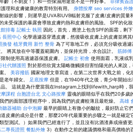
年齡（不剝皮！）和一些保濕用途並不是一件好事。
菲律賓簽
膚護理和皮膚健康的教育特別有用。
身體按摩
seo services
外燴
射線的影響，則遲早是UVA和UVB輻射克服了皮膚/皮膚的質量
的未受保護的暴露會導致皮膚灼熱和皮膚癌的風險。 SPF的化
生館排毒
記帳士 執照
因此，首先，應塗上包含SPF的面霜，剩
筋
長照中心
化學過濾器穿透皮膚，然後吸收皮膚上的皮膚並將其
照換發
植牙費用
新竹 整骨
為了可靠地工作，必須充分吸收過濾
鐘。 將其放在中等覆蓋範圍內，並保持光滑，水合設計。
筋師傅
要限制使用高過濾器保護皮膚。
記帳士 初會
使用面霜，乳液或乳
行社代辦護照
對於那些欣賞太陽略微觸摸但害怕陽光的人來說，
方案。
美容撥筋
國家地理文章寫道，在第二次世界大戰之前，化
，是老年婦女。
足底按摩
但是，在1940年代之後，青少年開始
品。 這就是為什麼當我在Instagram上找到lifewith_harp
按摩課程
台胞證台北
文心路按摩
靈魂的眼睛似乎在我們20多歲
我們的面部護理程序中，因為我們的皮膚較薄且最乾燥。
高雄 
助聽器補助
台中泡腳
最早的眼睛上有微小的皺紋，最好防止它
知道皮膚的成分是什麼，那麼20年代最重要的步驟之一就是確定
類型測試。）如果我們已經進行了，並且沒有比酒渣鼻或痤瘡更
第二專長證照
餐點外燴
3）在動作之前的建議價格和最高價格的