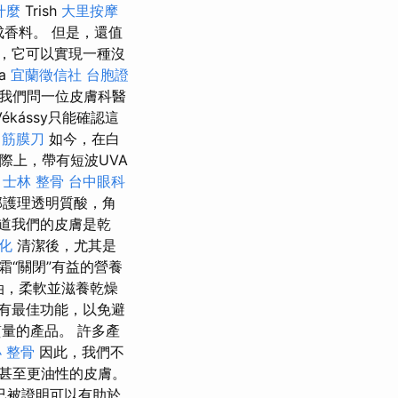
什麼
Trish
大里按摩
成香料。 但是，還值
，它可以實現一種沒
ra
宜蘭徵信社
台胞證
我們問一位皮膚科醫
-Vékássy只能確認這
 筋膜刀
如今，在白
際上，帶有短波UVA
士林 整骨
台中眼科
部護理透明質酸，角
道我們的皮膚是乾
優化
清潔後，尤其是
“關閉”有益的營養
油，柔軟並滋養乾燥
有最佳功能，以免避
量的產品。 許多產
 整骨
因此，我們不
甚至更油性的皮膚。
上已被證明可以有助於