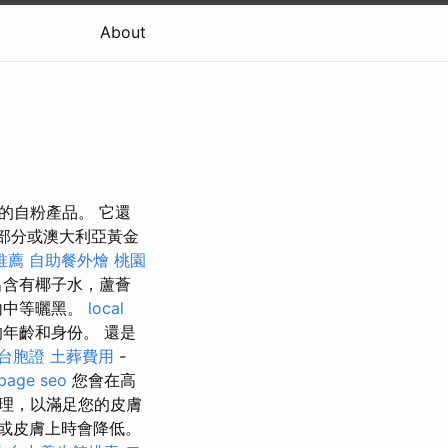
About
的自粉產品。 它還
美景”部分或澳大利亞黃金
推薦
自助餐外燴
桃園
產出含有椰子水，蘆薈
內中等曬黑。
local
年齡和身份。 還是
台胞證
土葬費用
-
page seo
您會在高
理，以滿足您的皮膚
或皮膚上時會降低。