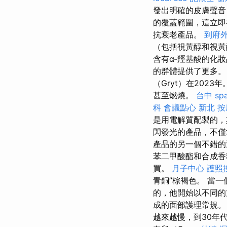
發出明確的皮膚聲
的覆蓋範圍，這立即
抗衰老產品。
到府
（包括視黃醇和視
含有α-羥基酸的化
的群體提供了更多。
（Gryt）在202
甚至燃燒。
台中 sp
科
會議點心
新北 按
是用電解質配製的，
閃發光的產品，不僅
產品的另一個不錯的選
苯二甲酸酯和合成
買。
月子中心
護照
青銅”棕褐色。 當
的，他開始以不同
成的面部護理常規
越來越慢，到30年