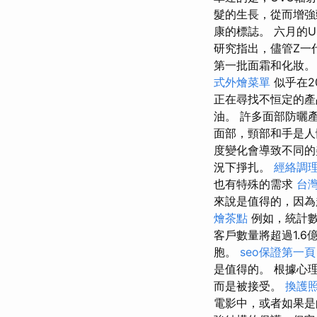
髮的生長，從而增
康的標誌。 六月的Ul
研究指出，儘管Z一代
第一批面霜和化妝
式外燴菜單
似乎在2
正在尋找不恒定的產
油。 許多面部防曬
面部，頸部和手是
度變化會導致不同
況下掙扎。
經絡調
也有特殊的需求
台
來說是值得的，因
燴茶點
例如，統計數
客戶數量將超過1.6
胞。
seo保證第一頁
是值得的。 根據心
而是被接受。
換護
電影中，或者如果