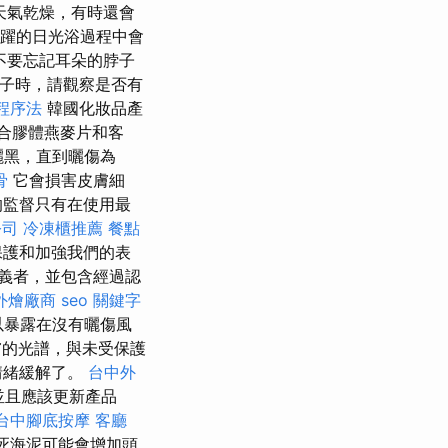
天氣乾燥，有時還會
活躍的日光浴過程中會
不要忘記耳朵的脖子
因子時，請觀察是否有
程序法
韓國化妝品產
合膠體燕麥片和客
曬黑，直到曬傷為
骨
它會損害皮膚細
的監督只有在使用最
公司
冷凍櫃推薦
餐點
保護和加強我們的表
義者，並包含經過認
外燴廠商
seo 關鍵字
以暴露在沒有曬傷風
的光譜，與未受保護
情緒緩解了。
台中外
並且應該更新產品
台中腳底按摩
客廳
死海泥可能會增加頭