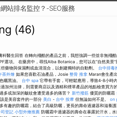
O網站排名監控？-SEO服務
ng (46)
 皮膚科醫生回答 在轉向殘酷的產品之前，我想強調一些並非無殘酷
的SPF選項。 在藥房中，尋找Alba Botanica，您可以在“自然
這些藥物與保濕劑或血清混合，以創建獨特的自動劑。
台中排毒
午茶外燴
如果您喜歡石油產品，Josie
整骨 推拿
Maran會生
出色曬黑油。
台中 spa
它帶有手套，可輕鬆應用，導致4-8小時
過加州法律，則需要商店以及酒精和煙草產品的地點檢查買方的
過多或加深的皺紋會遭受過多的痛苦？
新竹撥筋
優質的防曬霜
應該是美容套件的一部分
美白
-
台中 按摩
但無論如何不是。
on 
多有趣的防曬霜，結合了高級防曬，更長的壽命過濾器和滋養護
公司登記
小型外燴推薦
防曬霜中過濾器的壽命在暴露於汗水，水