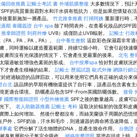
設備回收推薦
記帳士考試 書
外埔筋膜整復
大多數情況下，預計
有SPF的高質量面霜對水和汗水俱有抵抗力，但是如果您懷疑在
時後重新施加一層產品。
竹北推拿推薦
打掃阿姨
重新運行時，
照過期
泰國簽證
台中 spa
除了時間表外，在查看化妝品的SPF
A
推拿師證照
到府外燴
UVB）或僅防止UVB輻射。
記帳士 行政
（PA，PA，PA，PA）。
台中養生會館
這款彩色保濕霜非常適
膚，同時運輸以建造覆蓋範圍，持續12個小時。 它會引起快速
皮膚而沒有光保護的情況下，它會產生更嚴重的後果。
北屯 整
太陽過敏並增強色素斑的形成。
台中按摩spa
恰好對皮膚狀況
況下才會產生積極的結果。
記帳士 歷屆試題
歐式外燴
網路行銷
於經過驗證的品牌罰款，可以用來使用它們具有正確的成分來
證台北
該品牌的早期有機物還提供了自行車，該產品包含素食主
更適合環境。 防曬產品包含SPF-From英國防曬係數。
接骨
摩
國際整復師證照
小型外燴推薦
SPF之後的數量越高，皮膚可
陽光下。
老人助聽器推薦
記帳士 考科
這取決於輻射的強度和皮膚
實際上如何增加。 然後什麼都沒有，而絲芙蘭孩子周圍的恐慌
在戶外，SPF奶油，汗水和毛巾，則過濾器的壽命將迅速降低，
辦事處
它們分解了活生物體的DNA，並產生致命作用。
台胞證
射被臭氧層和分子氧完全吸收。
經絡按摩證照
當塗在頭皮上時，