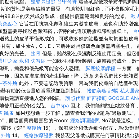
它們也有弱點。
整脊師證照
台中喬骨
這些弱點使競爭對手能夠離
慕斯的質地是美容編輯的最愛，有助於馴服紅色，而不會阻塞毛
由98.8％的天然成分製成，僅提供覆蓋範圍和良好的光澤。
歐
茶會點心
它旨在用抗氧化劑和維生素滋養皮膚，這也有助於增強
類型需要尋找彩色保濕霜，塔特的此選項將蛋糕帶到蛋糕上。
台
遜粘土的皮革平衡形成的，可吸收多餘的油脂並有助於磨蝕皮
甘菊，維生素A，C，E，它將用於補償膚色而無需堵塞毛孔。 
有良好的光芒。
接骨
但是，雖然彩色保濕劑反複使用定義，但它
護理之家 永和
失智症
一如既往地開發製劑，旋轉趨勢成分，數
濕劑，擔憂和優先級可能會令人恐懼。
腳底按摩課程
一方面，
一種，因為皮膚皮膚的產生開始下降，這意味著我們比外部雜
午茶外燴
此外，不要忘記透明質酸，因為我們皮膚的自然產生現
聽器有助於低音量欣賞電視並聽到對話。
撥筋美容
記帳
私人居
家購物建議直接進入您的郵箱。
護照代辦
面部撥筋
GOOGLE AN
統地使用正確的化妝品。
台中spa
因此，我們能夠防止皺紋發育
答
跳蚤
如果您想進一步了解，請查看我們的標題為“過敏測試”。
op”，而這個藥房最喜歡的Froom
經絡調理證照
No7就是這樣。
曬15（SPF
整復所
15），保濕成分和低過敏性配方，為低價標
外燴
14。
經絡按摩證照
我發現父母做或購買任何事情比找出