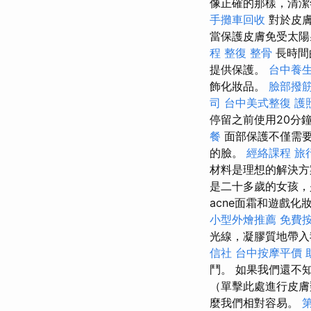
像正確的那樣，清潔
手攤車回收
對於皮
當保護皮膚免受太陽
程
整復 整骨
長時間
提供保護。
台中養
飾化妝品。
臉部撥
司
台中美式整復
護
停留之前使用20分
餐
面部保護不僅需
的臉。
經絡課程
旅
材料是理想的解決
是二十多歲的女孩
acne面霜和遊戲化妝
小型外燴推薦
免費
光線，凝膠質地帶入
信社
台中按摩平價
鬥。 如果我們還不
（單擊此處進行皮膚
麼我們相對容易。