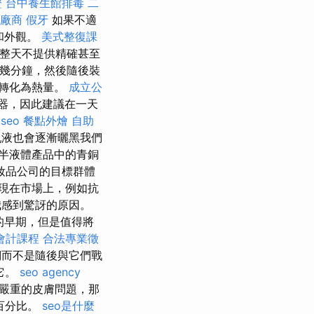
證
台中養生館排毒
二
廠商
假牙
如果不適
和外觀。
美式整復課
妝整天不提供精確甚至
下幾分鐘，然後隨後裝
轉化為熱量。
成立公
器，因此建議在一天
seo
餐點外燴
自助
液也會逐漸曬黑我們
半液體產品中的青銅
妝品公司的目標群體
出現在市場上，例如抗
時，我感到驚訝的原因。
的早期，但是值得將
會計課程
合法專業徵
們而不是隨後與它們戰
它。
seo agency
嚴重的皮膚問題，那
百分比。
seo是什麼