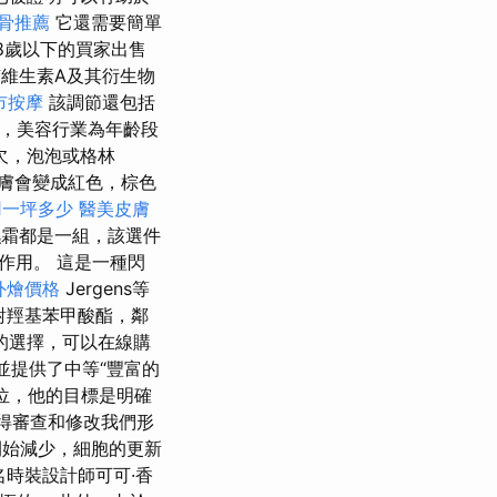
骨推薦
它還需要簡單
8歲以下的買家出售
維生素A及其衍生物
市按摩
該調節還包括
今，美容行業為年齡段
欠，泡泡或格林
皮膚會變成紅色，棕色
用一坪多少
醫美皮膚
濕霜都是一組，該選件
作用。 這是一種閃
t外燴價格
Jergens等
含對羥基苯甲酸酯，鄰
的選擇，可以在線購
，並提供了中等“豐富的
位，他的目標是明確
得審查和修改我們形
始減少，細胞的更新
時裝設計師可可·香