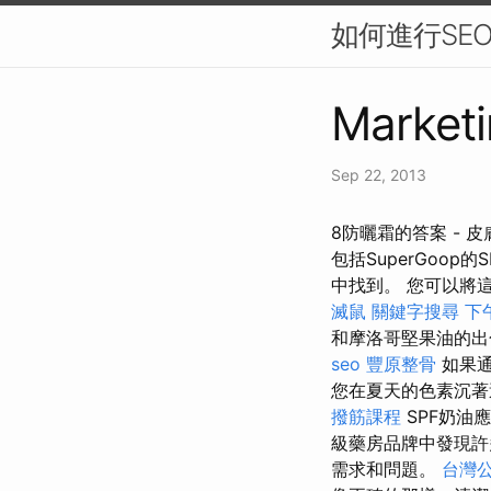
如何進行SE
Marketi
Sep 22, 2013
8防曬霜的答案 -
包括SuperGoop
中找到。 您可以將
滅鼠
關鍵字搜尋
下
和摩洛哥堅果油的
seo
豐原整骨
如果通
您在夏天的色素沉著
撥筋課程
SPF奶油
級藥房品牌中發現許
需求和問題。
台灣