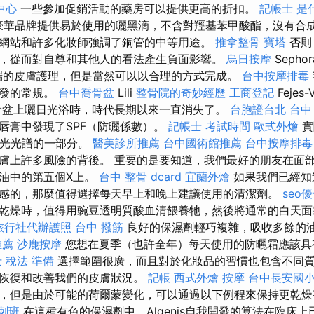
中心
一些參加促銷活動的藥房可以提供更高的折扣。
記帳士 是
y豪華品牌提供易於使用的曬黑滴，不含對羥基苯甲酸酯，沒有合
網站和許多化妝師強調了銅管的中等用途。
推拿整骨
寶塔
否則
，從而對自尊和其他人的看法產生負面影響。
烏日按摩
Sepho
極端的皮膚護理，但是當然可以以合理的方式完成。
台中按摩排毒
開發的常規。
台中喬骨盆
Lili
整骨院的奇妙經歷
工商登記
Fejes
骨盆上曬日光浴時，時代長期以來一直消失了。
台胞證台北
台中
唇膏中發現了SPF（防曬係數）。
記帳士 考試時間
歐式外燴
實
陽光光譜的一部分。
醫美診所推薦
台中國術館推薦
台中按摩排毒
膚上許多風險的背後。 重要的是要知道，我們最好的朋友在面
油中的第五個X上。
台中 整骨 dcard
宜蘭外燴
如果我們已經知
感的，那麼值得選擇每天早上和晚上建議使用的清潔劑。
seo
乾燥時，值得用豌豆透明質酸血清餵養牠，然後將通常的白天面霜
旅行社代辦護照
台中 撥筋
良好的保濕劑輕巧複雜，吸收多餘的
推薦
沙鹿按摩
您想在夏季（也許全年）每天使用的防曬霜應該具
 稅法 準備
選擇範圍很廣，而且對於化妝品的習慣也包含不同質
助恢復和改善我們的皮膚狀況。
記帳
西式外燴
按摩
台中長安國小
，但是由於可能的荷爾蒙變化，可以通過以下例程來保持更乾燥
刺班
在這種有色的保濕劑中，Algenis自我開發的算法在臨床