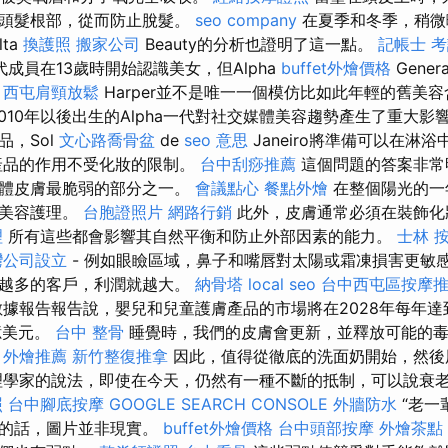
強頭髮根部，從而防止脫髮。
seo company
在夏季和冬季，稍微
ta
換護照
搬家公司
Beauty的分析也證明了這一點。
記帳士 
成員在13歲時開始認識美女，但Alpha
buffet外燴價格
Gene
。
西屯肩頸放鬆
Harper並不是唯一一個模仿比如此年輕的舊美
010年以後出生的Alpha一代對社交媒體美容趨勢產生了重大影
品，Sol
文心路喬骨盆
de
seo 意思
Janeiro將準備可以在淋
產品的作用不受化妝的限制。
台中刮痧推薦
這個問題的答案非
人體皮膚最脆弱的部分之一。
會議點心
餐點外燴
在整個陽光的一
的美容護理。
台胞證照片
網路行銷
此外，皮膚通常必須在裝飾化
理
所有這些都會影響其自然平衡和防止外部因素的能力。
士林 
灣公司設立
- 例如眼瞼區域，鼻子和嘴唇對太陽或霜凍損害更敏感
為越多的客戶，利潤就越大。
納骨塔
local seo
台中西屯區按摩
據報告報告說，嬰兒和兒童護膚產品的市場將在2028年每年達到
億美元。
台中 整骨
睡覺時，我們的皮膚會更新，並釋放可能的毒
外燴推薦
新竹整復推拿
因此，值得從徹底的洗面奶開始，然後
理學家的說法，即使在今天，仍然有一種不斷的抵制，可以說衰
照
台中腳底按摩
GOOGLE SEARCH CONSOLE
外牆防水
“老一
是的話，圖片並非現實。
buffet外燴價格
台中頭部按摩
外燴茶點