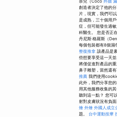
奈兒（Coco
外牆 
創造者決定了他的分
片，現實，我們可以
是成熟，三十個用
症，但可能發生過
科醫生。 您是否正
丹尼斯·格羅斯（Den
每個包裝都有8個濕
整復推拿
該產品是素
些想要享受這一天並
將僅促進對產品的
鼻子雕塑，當然還有
推薦
我們使用coo
此外，我們分享您的
用其他服務收集的
聽到這一點？ 您可
射對皮膚狀況有負面
燴
外燴
外國人成立
題。
台中運動按摩