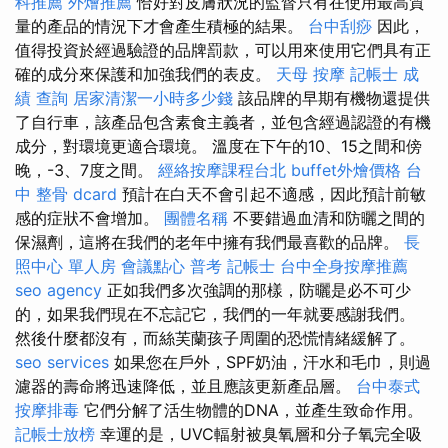
科推薦
外燴推薦
恰好對皮膚狀況的監督只有在使用最高質
量的產品的情況下才會產生積極的結果。
台中刮痧
因此，
值得投資於經過驗證的品牌罰款，可以用來使用它們具有正
確的成分來保護和加強我們的表皮。
天母 按摩
記帳士 成
績 查詢
居家清潔一小時多少錢
該品牌的早期有機物還提供
了自行車，該產品包含素食主義者，並包含經過認證的有機
成分，對環境更適合環境。 溫度在下午的10、15之間和傍
晚，-3、7度之間。
經絡按摩課程台北
buffet外燴價格
台
中 整骨 dcard
預計在白天不會引起不適感，因此預計前敏
感的症狀不會增加。
團體名稱
不要錯過血清和防曬之間的
保濕劑，這將在我們的老年中擁有我們最喜歡的品牌。
長
照中心 單人房
會議點心
普考 記帳士
台中全身按摩推薦
seo agency
正如我們多次強調的那樣，防曬是必不可少
的，如果我們現在不忘記它，我們的一年就要感謝我們。
然後什麼都沒有，而絲芙蘭孩子周圍的恐慌情緒緩解了。
seo services
如果您在戶外，SPF奶油，汗水和毛巾，則過
濾器的壽命將迅速降低，並且應該更新產品層。
台中泰式
按摩排毒
它們分解了活生物體的DNA，並產生致命作用。
記帳士放榜
幸運的是，UVC輻射被臭氧層和分子氧完全吸