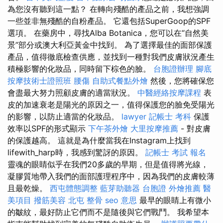
為您沒有聽到這一點？ 在轉向殘酷的產品之前，我想強調
一些並非無殘酷的自粉產品。 它還包括SuperGoop的SPF
選項。 在藥房中，尋找Alba Botanica，您可以在“自然美
景”部分或澳大利亞黃金中找到。 為了選擇最佳的面部保護
產品，值得徹底檢查供應，並找到一種對我們皮膚狀況產生
積極影響的化妝品，同時留下棕色的臉。
台胞證辦理
腳底
按摩技術士證照班
腰傷
自助式餐點外燴
然後，您將確保您
會盡最大努力照顧皮膚的適當狀況。
中醫經絡按摩課程
表
皮的加速衰老是陽光的原因之一，值得保護您的臉免受陽光
的影響，以防止適當的化妝品。
lawyer
記帳士 考科
保護
效率以SPF的形式顯示
下午茶外燴
大里按摩推薦
- 對皮膚
的保護越高。 這就是為什麼當我在Instagram上找到
lifewith_harp時，我感到驚訝的原因。
記帳士 考試 報名
靈魂的眼睛似乎在我們20多歲的早期，但是值得將光線，
凝膠質地帶入我們的面部護理程序中，因為我們的皮膚較薄
且最乾燥。
西屯體態調整
藍芽助聽器
台胞證
外燴推薦
醫
美項目
撥筋美容
北屯 整骨
seo 意思
最早的眼睛上有微小
的皺紋，最好防止它們而不是隨後與它們戰鬥。 我希望本