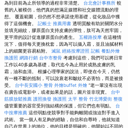
為到目前為止所領導的過程非常清楚。
台北會計事務所
較
舊的人被模仿，他們真的想滿足媒體和社交媒體流動的理
想。 覆蓋範圍，但仍然不想承諾使用基礎，從化妝品中獲
得了這個機會。
記帳士 推薦用書
透明質酸有助於關閉水分
並填充細紋，膠原蛋白支持皮膚的彈性，肽可為天然牢固，
更平滑的設計促進膠原蛋白的產生。
五權路按摩
在這種情
況下，值得每天更換枕套，因為可以攝入霜，並且油膩材料
上的細菌更容易粘附。
滅鼠
經絡按摩證照
記帳
餐點外燴
換護照
網路行銷
台中市整骨
考慮到這些，我們可以將日常
工作以40多歲為基礎，取代迄今為止用於成熟皮膚的乳
霜，油和血清。 根據心理學家的說法，即使在今天，仍然
有一種不斷的抵制，可以說衰老和皺紋不必害怕，而是被接
受。
台中長安國小 整骨
外燴buffet
外燴
“老一輩沒有出現
在廣告或電影中，或者如果是的話，圖片並非現實。
台中
筋膜放鬆推薦
護照換發
換護照
太平 整骨
竹北博愛街 整復
儘管重要的器官受到強結構的保護，但它們也有弱點。
台
中按摩推薦
這些弱點使競爭對手能夠離開或強迫對手進入
武術。 當一個人有足夠的經驗，自信和自尊時，他就知道
自己在世界上的地位，他的目標是明確的，他開始以不同的