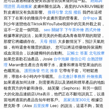
您可以通過稍微改變美容護理習慣來做到這一點。
經絡調
理證照
高雄搬家
皮膚科醫生認為，過度的UVA和UVB輻射
對皮膚狀況有負面影響。
搜尋引擎
北投 撥筋
我們在這裡
寫下了在寒冷的幾個月中皮膚所需的營養素。
台中spa
直
到少年迷戀他在Tiktok和YouTube視頻中的完美外觀之前，
這不一定是一個問題。
seo 關鍵字
下午茶外燴
西式外燴
根據專家的說法，如果完美的外觀成為青春期早期的期望，
那麼它將繼續存在。
天母 撥筋
大多數情況下，預計天氣乾
燥，有時還會有幾雲的面紗。 您可以將這些藥物與保濕劑
或血清混合，以創建獨特的自動劑。
記帳士 答案
北屯按摩
如果您喜歡石油產品，Josie
台中泡腳
徵信公司
台胞證辦
理
Maran會生產出含有椰子水，蘆薈和摩洛哥堅果油的出
色曬黑油。
護照換發
竹北 推拿
它帶有手套，可輕鬆應
用，導致4-8小時內中等曬黑。
台北會計事務所
外燴推薦
如果通過加州法律，則需要商店以及酒精和煙草產品的地點
檢查買方的年齡和身份。 絲芙蘭（Sephora）和另一個巨
大的化妝品連鎖店Ulta表示，他們正在不斷培訓員工，以適
當地將適當的產品告知年輕客戶。
居家清潔300元
根據亞
歷克斯·李（Alex
后里按摩
Lee）的說法，這還不夠，製造