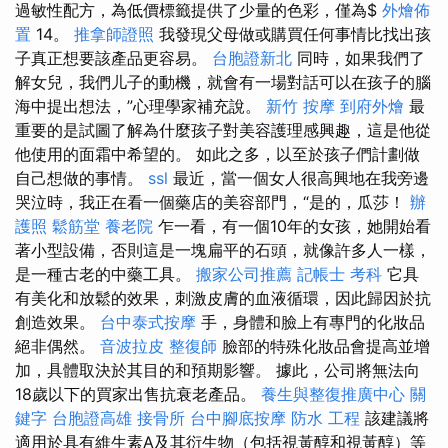
過敏性配方，為低價標籤提供了少量的色彩，僅為$
外燴佈
置
14。
推拿師證照
我發現父母做或購買任何事情比找出孩
子真正想要該產品更容易。
台胞證新北
同時，如果我們了
解女兒，我們儿子的動機，就會有一場對話可以在孩子的腦
海中提出想法，”心理學家補充說。
新竹 按摩
到府外燴
最
重要的是試圖了解為什麼孩子對美容護理感興趣，這是他從
他使用的面霜中希望的。 如此之多，以至於孩子們計劃做
自己想做的事情。
ssl
最近，當一個女人很高興地在我旁邊
哭泣時，我正在看一個藥店的美容部門，“是的，瓜莎！
辦
護照
鬆筋堂
養老院
乍一看，有一個10年的女孩，她開始看
著小型設備，否則這是一塊扁平的石頭，就像許多人一樣，
是一種古老的中藥工具。
搬家公司推薦
記帳士 考科
它具
有美化和放鬆的效果，刺激皮膚的血液循環，因此歸因於抗
創造效果。
台中泰式按摩
手，身體和臉上有專門的化妝品
絕非偶然。
音波拉皮
整復師
臉部的特殊化妝品會提高並增
加，具體取決於其目的和預期影響。 據此，公司將無法向
18歲以下的買家出售抗衰老產品。
養生與整復推廣中心
關
鍵字
台胞證高雄
接骨所
台中腳底按摩
防水 工程
該建議將
適用於具有維生素A及其衍生物（包括視黃醇和視黃醇）等