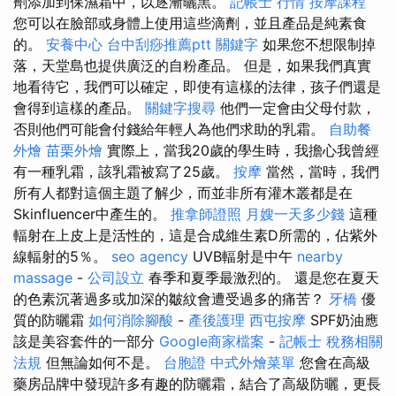
劑添加到保濕霜中，以逐漸曬黑。
記帳士 行情
按摩課程
您可以在臉部或身體上使用這些滴劑，並且產品是純素食
的。
安養中心
台中刮痧推薦ptt
關鍵字
如果您不想限制掉
落，天堂島也提供廣泛的自粉產品。 但是，如果我們真實
地看待它，我們可以確定，即使有這樣的法律，孩子們還是
會得到這樣的產品。
關鍵字搜尋
他們一定會由父母付款，
否則他們可能會付錢給年輕人為他們求助的乳霜。
自助餐
外燴
苗栗外燴
實際上，當我20歲的學生時，我擔心我曾經
有一種乳霜，該乳霜被寫了25歲。
按摩
當然，當時，我們
所有人都對這個主題了解少，而並非所有灌木叢都是在
Skinfluencer中產生的。
推拿師證照
月嫂一天多少錢
這種
輻射在上皮上是活性的，這是合成維生素D所需的，佔紫外
線輻射的5％。
seo agency
UVB輻射是中午
nearby
massage
-
公司設立
春季和夏季最激烈的。 還是您在夏天
的色素沉著過多或加深的皺紋會遭受過多的痛苦？
牙橋
優
質的防曬霜
如何消除腳酸
-
產後護理
西屯按摩
SPF奶油應
該是美容套件的一部分
Google商家檔案
-
記帳士 稅務相關
法規
但無論如何不是。
台胞證
中式外燴菜單
您會在高級
藥房品牌中發現許多有趣的防曬霜，結合了高級防曬，更長