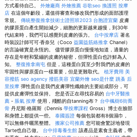
方式看待自己。
外燴廠商
外燴推薦
谷歌seo
換護照
按摩
店
在這個年齡段，還值得審查和修改我們形成的面部護理
常規。
傳統整復推拿技術士證照班2023
台胞證宜蘭
皮膚
的膠原蛋白產生開始減少，細胞的更新越來越慢，到30年
代結束時，我們可以感覺到皮膚的張力。
台中按摩店
著名
時裝設計師可可·香奈兒（Coco
益園益筋絡推拿
Chanel）
的言論確實是永恆的。 儘管膠原蛋白慢慢地知道，適量的
存在是年輕和緊繃的皮膚的秘密，但彈性蛋白也許鮮為人
知。
整復推拿南屯
但是，這種蛋白質至少對我們的皮膚的
牢固性與膠原蛋白一樣重要，但是更難取代。
植牙費用
美
容撥筋
seo agency
撥筋美容
宜蘭外燴
seo是什麼
跳蚤
后
里按摩
彈性蛋白是我們皮膚彈性纖維的主要組成部分，可
提供皮膚彈性並保持。 您是否正在尋找容易的
台中牙醫推
薦
-
脹氣 按摩
使用，殘酷的自tanning布？
台中楓樹6街喬
骨
丹尼斯·格羅斯（Dennis
學按摩課程
Gross）博士在臉部
和身體上都提供一些。
泰國簽證
每個包裝都有8個濕巾，
可以無條件曬黑整體。
搬家公司推薦
您可能會驚訝地發現
Tarte也自己做。
台中排毒養生館
該產品是素食主義者，帶