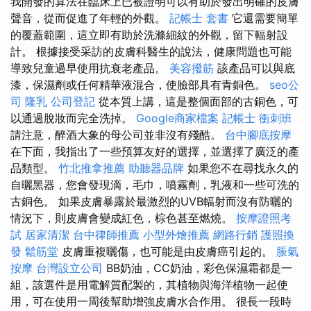
我開發的算法在臨床上已被證明可以有助於發出明確的皮膚
聲音，從而促進了年輕的外觀。
記帳士 套書
它還需要簡單
的覆蓋範圍，這立即有助於洗滌細紋的外觀，留下輻射設
計。 根據接受采訪的皮膚科醫生的說法，健康問題也可能
導致兒童過早使用抗衰老產品。
美容撥筋
該產品可以與底
漆，保濕劑或任何精華液混合，使臉部具有青銅色。
seo公
司
隆乳
公司登記
從本質上講，這是整個面部的古銅色，可
以通過脫妝而完全洗掉。
Google商家檔案
記帳士 衝刺班
請注意，醉酒大象的母公司並非沒有殘酷。
台中腳底按摩
在下面，我指出了一些預算友好的選擇，並選擇了廣泛的產
品類型。
竹北推拿推薦
助聽器品牌
如果您不在尋找永久的
自曬黑器，您會發現滴，毛巾，噴霧劑，乳液和一些可洗的
古銅色。 如果皮膚暴露於最激烈的UVB輻射而沒有防曬的
情況下，則皮膚會變成紅色，棕色甚至燃燒。
按摩證照考
試
居家清潔
台中律師推薦
小型外燴推薦
網路行銷
護照換
發
鬆筋堂
皮膚重複曬傷，也可能是由皮膚癌引起的。
脹氣
按摩
台灣設立公司
BB奶油，CC奶油，彩色保濕霜都是一
組，該選件是用電解質配製的，其植物與海洋植物一起使
用，可在使用一周後幫助增強皮膚水合作用。 很長一段時