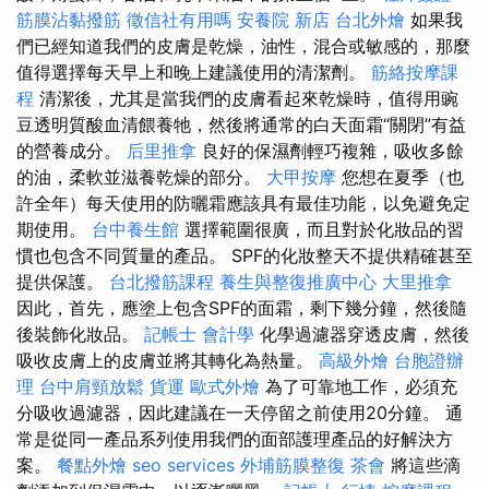
筋膜沾黏撥筋
徵信社有用嗎
安養院 新店
台北外燴
如果我
們已經知道我們的皮膚是乾燥，油性，混合或敏感的，那麼
值得選擇每天早上和晚上建議使用的清潔劑。
筋絡按摩課
程
清潔後，尤其是當我們的皮膚看起來乾燥時，值得用豌
豆透明質酸血清餵養牠，然後將通常的白天面霜“關閉”有益
的營養成分。
后里推拿
良好的保濕劑輕巧複雜，吸收多餘
的油，柔軟並滋養乾燥的部分。
大甲按摩
您想在夏季（也
許全年）每天使用的防曬霜應該具有最佳功能，以免避免定
期使用。
台中養生館
選擇範圍很廣，而且對於化妝品的習
慣也包含不同質量的產品。 SPF的化妝整天不提供精確甚至
提供保護。
台北撥筋課程
養生與整復推廣中心
大里推拿
因此，首先，應塗上包含SPF的面霜，剩下幾分鐘，然後隨
後裝飾化妝品。
記帳士 會計學
化學過濾器穿透皮膚，然後
吸收皮膚上的皮膚並將其轉化為熱量。
高級外燴
台胞證辦
理
台中肩頸放鬆
貨運
歐式外燴
為了可靠地工作，必須充
分吸收過濾器，因此建議在一天停留之前使用20分鐘。 通
常是從同一產品系列使用我們的面部護理產品的好解決方
案。
餐點外燴
seo services
外埔筋膜整復
茶會
將這些滴