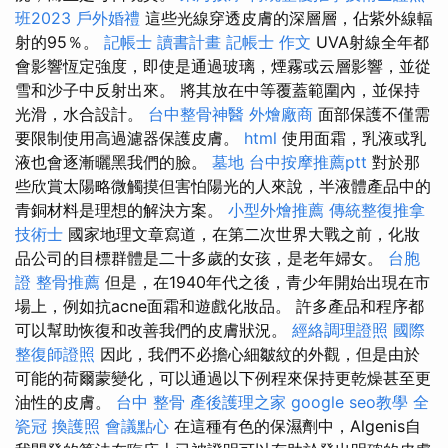
班2023
戶外婚禮
這些光線穿透皮膚的深層層，佔紫外線輻
射的95％。
記帳士 讀書計畫
記帳士 作文
UVA射線全年都
會影響恆定強度，即使是通過玻璃，煙霧或云層影響，並從
雪和沙子中反射出來。 將其放在中等覆蓋範圍內，並保持
光滑，水合設計。
台中整骨神醫
外燴廠商
面部保護不僅需
要限制使用高過濾器保護皮膚。
html
使用面霜，乳液或乳
液也會逐漸曬黑我們的臉。
墓地
台中按摩推薦ptt
對於那
些欣賞太陽略微觸摸但害怕陽光的人來說，半液體產品中的
青銅材料是理想的解決方案。
小型外燴推薦
傳統整復推拿
技術士
國家地理文章寫道，在第二次世界大戰之前，化妝
品公司的目標群體是二十多歲的女孩，是老年婦女。
台胞
證
整骨推薦
但是，在1940年代之後，青少年開始出現在市
場上，例如抗acne面霜和遊戲化妝品。 許多產品和程序都
可以幫助恢復和改善我們的皮膚狀況。
經絡調理證照
國際
整復師證照
因此，我們不必擔心細皺紋的外觀，但是由於
可能的荷爾蒙變化，可以通過以下例程來保持更乾燥甚至更
油性的皮膚。
台中 整骨
產後護理之家
google seo教學
全
瓷冠
換護照
會議點心
在這種有色的保濕劑中，Algenis自