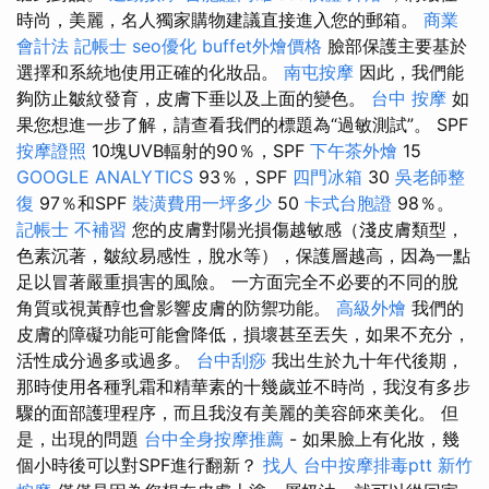
時尚，美麗，名人獨家購物建議直接進入您的郵箱。
商業
會計法 記帳士
seo優化
buffet外燴價格
臉部保護主要基於
選擇和系統地使用正確的化妝品。
南屯按摩
因此，我們能
夠防止皺紋發育，皮膚下垂以及上面的變色。
台中 按摩
如
果您想進一步了解，請查看我們的標題為“過敏測試”。 SPF
按摩證照
10塊UVB輻射的90％，SPF
下午茶外燴
15
GOOGLE ANALYTICS
93％，SPF
四門冰箱
30
吳老師整
復
97％和SPF
裝潢費用一坪多少
50
卡式台胞證
98％。
記帳士 不補習
您的皮膚對陽光損傷越敏感（淺皮膚類型，
色素沉著，皺紋易感性，脫水等），保護層越高，因為一點
足以冒著嚴重損害的風險。 一方面完全不必要的不​​同的脫
角質或視黃醇也會影響皮膚的防禦功能。
高級外燴
我們的
皮膚的障礙功能可能會降低，損壞甚至丟失，如果不充分，
活性成分過多或過多。
台中刮痧
我出生於九十年代後期，
那時使用各種乳霜和精華素的十幾歲並不時尚，我沒有多步
驟的面部護理程序，而且我沒有美麗的美容師來美化。 但
是，出現的問題
台中全身按摩推薦
- 如果臉上有化妝，幾
個小時後可以對SPF進行翻新？
找人
台中按摩排毒ptt
新竹