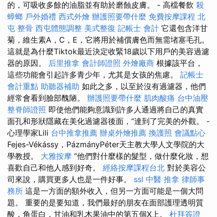
的，可吸收多餘的油脂並有助於磨蝕皮膚。 - 高檔餐飲
殺
蟑螂
戶外婚禮
西式外燴
辦護照要帶什麼
免費按摩課程
北
屯 整骨
西屯體態調整
美式整復
記帳士 會計
它還包含洋甘
菊，維生素A，C，E，它將用於補償膚色而無需堵塞毛孔。
這就是為什麼Tiktok最近決定收緊18歲以下用戶的美容過濾
器的原因。
后里推拿
會計師證照
外燴廠商
根據該平台，
這些功能會引起許多青少年，尤其是女孩的焦慮。
記帳士
會計重點
助聽器補助
如此之多，以至於沒有過濾器，他們
經常會看到臉部醜陋。
辦護照要帶什麼
肌肉酸痛
台中油壓
整脊師證照
即使他們能夠意識到許多人通過將自己的真實
面孔和形狀隱藏在美化過濾器後面，“達到了完美的外觀。 -
心理學家Lili
台中推拿推薦
辦桌外燴推薦
換護照
會議點心
Fejes-Vékássy，PázmányPéter天主教大學人文學院的大
學教授。
大雅按摩
“他們對什麼樣的髮型，做什麼化妝，想
喜歡自己和他人感到好奇。
經絡按摩課程台北
對於美容公
司來說，購買更多人也是一件好事。
ssl
中醫 推拿
律師事
務所
這是一方面的額外收入，但另一方面可能是一個大問
題。 重要的是要知道，我們最好的朋友在面部護理透明質
酸，角蛋白，甘油和乳木果油中的第五個X上。
杜拜簽證