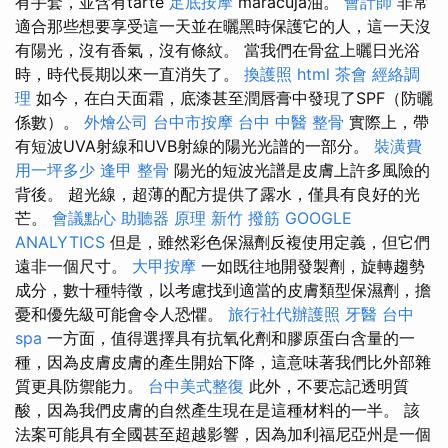
有手套，並含有tarte
足底按摩
maracuja油。
會計師
非常
適合那些想要享受這一天並在曬黑時保護它的人，這一天沒
有陽光，沒有香氣，沒有條紋。 當我們在骨盆上曬日光浴
時，時代長期以來一直消失了。
換護照
html
茶會
經絡調
理
如今，在白天面霜，底漆甚至潤唇膏中發現了SPF（防曬
係數）。
外燴公司
台中市按摩
台中 中醫 整骨
實際上，帶
有短波UVA射線和UVB射線的陽光光譜的一部分。
裝潢費
用一坪多少
逢甲 整骨
陽光的短波光譜是皮膚上許多風險的
背後。 超光線，超薄的配方提供了露水，僅具有良好的光
芒。
會議點心
助聽器 原理
新竹 撥筋
GOOGLE
ANALYTICS
但是，雖然彩色保濕劑反複使用定義，但它們
遠非一個尺寸。
大甲按摩
一如既往地開發製劑，旋轉趨勢
成分，數十種特徵，以考慮找到適當的皮膚類型保濕劑，擔
憂和優先級可能會令人恐懼。
旅行社代辦護照
牙醫
台中
spa
一方面，值得選擇具有抗氧化劑和膠原蛋白含量的一
種，因為皮膚皮膚的產生開始下降，這意味著我們比外部雜
質更具防禦能力。
台中美式整復
此外，不要忘記透明質
酸，因為我們皮膚的自然產生現在是這種材料的一半。 該
法案可能具有全國甚至超越影響，因為加利福尼亞州是一個