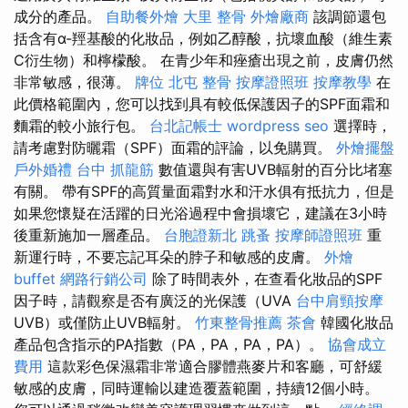
成分的產品。
自助餐外燴
大里 整骨
外燴廠商
該調節還包
括含有α-羥基酸的化妝品，例如乙醇酸，抗壞血酸（維生素
C衍生物）和檸檬酸。 在青少年和痤瘡出現之前，皮膚仍然
非常敏感，很薄。
牌位
北屯 整骨
按摩證照班
按摩教學
在
此價格範圍內，您可以找到具有較低保護因子的SPF面霜和
麵霜的較小旅行包。
台北記帳士
wordpress seo
選擇時，
請考慮對防曬霜（SPF）面霜的評論，以免購買。
外燴擺盤
戶外婚禮
台中 抓龍筋
數值還與有害UVB輻射的百分比堵塞
有關。 帶有SPF的高質量面霜對水和汗水俱有抵抗力，但是
如果您懷疑在活躍的日光浴過程中會損壞它，建議在3小時
後重新施加一層產品。
台胞證新北
跳蚤
按摩師證照班
重
新運行時，不要忘記耳朵的脖子和敏感的皮膚。
外燴
buffet
網路行銷公司
除了時間表外，在查看化妝品的SPF
因子時，請觀察是否有廣泛的光保護（UVA
台中肩頸按摩
UVB）或僅防止UVB輻射。
竹東整骨推薦
茶會
韓國化妝品
產品包含指示的PA指數（PA，PA，PA，PA）。
協會成立
費用
這款彩色保濕霜非常適合膠體燕麥片和客廳，可舒緩
敏感的皮膚，同時運輸以建造覆蓋範圍，持續12個小時。