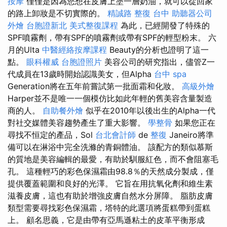
按摩
僅僅是因為您想在皮膚上塗一層奶油，就可以從回家
的路上卸妝是不切實際的。
精誠路 整復 台中
助聽器公司
外燴
台胞證新北
美式整復課程
為此，已經開發了特殊的
SPF噴霧劑，帶有SPF的噴霧劑或帶有SPF的輕型粉末。 六
月的Ulta
中醫經絡按摩課程
Beauty的分析也證明了這一
點。
眼科權威
台胞證照片
美容公司的研究指出，儘管Z一
代成員在13歲時開始認識美女，但Alpha
台中 spa
Generation將在五年前嘗試第一批面霜和化妝。
高級外燴
Harper並不是唯一一個模仿比如此年輕的舊美容含量製造
商的人。
自助餐外燴
似乎在2010年以後出生的Alpha一代
對社交媒體美容趨勢產生了重大影響。
學整骨
如果您正在
尋找不恒定的產品，Sol
台北會計師
de
整復
Janeiro將準
備可以在淋浴中完全洗滌的青銅體油。 該配方的類似慕斯
的質地是美容編輯的最愛，有助於馴服紅色，而不會阻塞毛
孔。 這種輕巧的彩色保濕霜由98.8％的天然成分製成，僅
提供覆蓋範圍和良好的光澤。 它旨在用抗氧化劑和維生素
滋養皮膚，這也有助於增強皮膚自然水分屏障。 脂肪皮膚
類型需要尋找彩色保濕霜，塔特的此選項將蛋糕帶到蛋糕
上。 顧名思義，它是由帶有亞馬遜粘土的皮革平衡形成