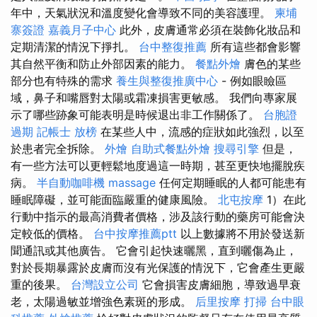
年中，天氣狀況和溫度變化會導致不同的美容護理。
柬埔
寨簽證
嘉義月子中心
此外，皮膚通常必須在裝飾化妝品和
定期清潔的情況下掙扎。
台中整復推薦
所有這些都會影響
其自然平衡和防止外部因素的能力。
餐點外燴
膚色的某些
部分也有特殊的需求
養生與整復推廣中心
- 例如眼瞼區
域，鼻子和嘴唇對太陽或霜凍損害更敏感。 我們向專家展
示了哪些跡象可能表明是時候退出非工作關係了。
台胞證
過期
記帳士 放榜
在某些人中，流感的症狀如此強烈，以至
於患者完全拆除。
外燴
自助式餐點外燴
搜尋引擎
但是，
有一些方法可以更輕鬆地度過這一時期，甚至更快地擺脫疾
病。
半自動咖啡機
massage
任何定期睡眠的人都可能患有
睡眠障礙，並可能面臨嚴重的健康風險。
北屯按摩
1）在此
行動中指示的最高消費者價格，涉及該行動的藥房可能會決
定較低的價格。
台中按摩推薦ptt
以上數據將不用於發送新
聞通訊或其他廣告。 它會引起快速曬黑，直到曬傷為止，
對於長期暴露於皮膚而沒有光保護的情況下，它會產生更嚴
重的後果。
台灣設立公司
它會損害皮膚細胞，導致過早衰
老，太陽過敏並增強色素斑的形成。
后里按摩
打掃
台中眼