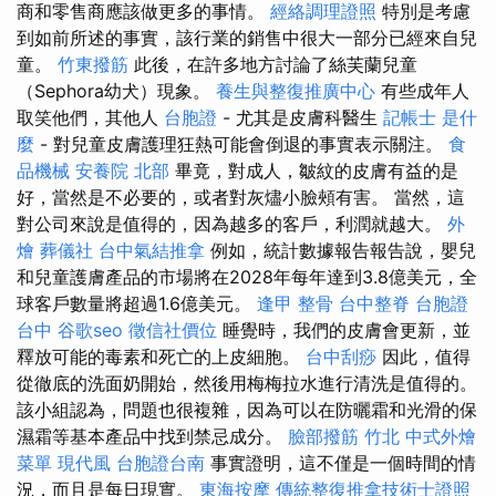
商和零售商應該做更多的事情。
經絡調理證照
特別是考慮
到如前所述的事實，該行業的銷售中很大一部分已經來自兒
童。
竹東撥筋
此後，在許多地方討論了絲芙蘭兒童
（Sephora幼犬）現象。
養生與整復推廣中心
有些成年人
取笑他們，其他人
台胞證
- 尤其是皮膚科醫生
記帳士 是什
麼
- 對兒童皮膚護理狂熱可能會倒退的事實表示關注。
食
品機械
安養院 北部
畢竟，對成人，皺紋的皮膚有益的是
好，當然是不必要的，或者對灰燼小臉頰有害。 當然，這
對公司來說是值得的，因為越多的客戶，利潤就越大。
外
燴
葬儀社
台中氣結推拿
例如，統計數據報告報告說，嬰兒
和兒童護膚產品的市場將在2028年每年達到3.8億美元，全
球客戶數量將超過1.6億美元。
逢甲 整骨
台中整脊
台胞證
台中
谷歌seo
徵信社價位
睡覺時，我們的皮膚會更新，並
釋放可能的毒素和死亡的上皮細胞。
台中刮痧
因此，值得
從徹底的洗面奶開始，然後用梅梅拉水進行清洗是值得的。
該小組認為，問題也很複雜，因為可以在防曬霜和光滑的保
濕霜等基本產品中找到禁忌成分。
臉部撥筋 竹北
中式外燴
菜單
現代風
台胞證台南
事實證明，這不僅是一個時間的情
況，而且是每日現實。
東海按摩
傳統整復推拿技術士證照