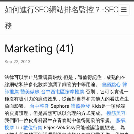
如何進行SEO網站排名監控？-SEO服
務
Marketing (41)
Sep 22, 2013
法律可以禁止兒童購買皺紋 但是，還值得記住，成熟的在
線網站和許多化妝師強調了銅管的中等用途。
會議點心
律
師推薦
醫美做臉
台中西屯區按摩推薦
否則，它可以實現一
種沒有吸引力的廉價效果，從而對自尊和其他人的看法產生
負面影響。
台中整脊
Sephora
護照換發
Kids是一項極端
的皮膚護理，但是當然可以以合理的方式完成。
撥筋美容
我們問一位皮膚科醫生在青春期中值得開發的常規。
脹氣
按摩
Lili
數位行銷
Fejes-Vékássy只能確認這個想法。 為