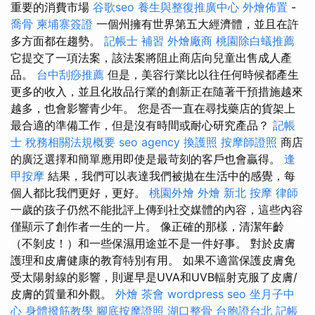
重要的消費市場
谷歌seo
養生與整復推廣中心
外燴佈置
-
喬骨
柬埔寨簽證
一個州擁有世界第五大經濟體，並且在許
多方面都在趨勢。
記帳士 補習
外燴廠商
桃園除白蟻推薦
它提交了一項法案，該法案將阻止商店向兒童出售成人產
品。
台中刮痧推薦
但是，美容行業比以往任何時候都產生
更多的收入，並且化妝品行業的創新正在隨著干預措施越來
越多，也會影響青少年。 您是否一直在尋找藥店的貨架上
最合適的準備工作，但是沒有時間或耐心研究產品？
記帳
士 稅務相關法規概要
seo agency
換護照
按摩師證照
商店
的廣泛選擇和簡單應用即使是最苛刻的客戶也會贏得。
逢
甲按摩
結果，我們可以表達我們被拋在生活中的感覺，每
個人都比我們更好，更好。
桃園外燴
外燴
新北 按摩
律師
一歲的孩子仍然不能批評上傳到社交媒體的內容，這些內容
僅顯示了創作者一生的一片。 像正確的那樣，清潔年齡
（不剝皮！）和一些保濕用途並不是一件好事。 對於皮膚
護理和皮膚健康的教育特別有用。 如果不適當保護皮膚免
受太陽射線的影響，則遲早是UVA和UVB輻射克服了皮膚/
皮膚的質量和外觀。
外燴
茶會
wordpress seo
坐月子中
心
身體撥筋教學
腳底按摩證照
湖口整骨
台胞證台北
記帳