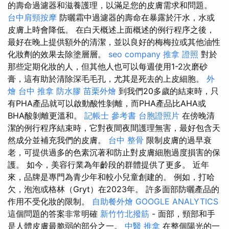
的壽命過濾器和滋養護理，以滿足您的皮膚需求和問題。
台中肩頸按摩
防曬霜中過濾器的壽命在暴露於汗水，水或
皮膚上時會降低。 在白天概述上面概述的例行程序之後，
最好在晚上提供額外的清潔，並以良好的梅梅拉或其他油性
化妝劑的效果去除塗層層。
seo company
推拿 證照
對於
那些定期化妝的人，但其他人也可以每週使用1-2次磨砂
膏，這有助於清除深毛毛孔，尤其是死去的上皮細胞。
外
燴
台中 推拿
防水膠
苗栗外燴
到我們20多歲的結束時，只
有PHA產品就可以啟動酸性剝離，而PHA產品比AHA或
BHA酸剝離更溫和。
記帳士 參考書
台胞證照片
在傍晚清
潔的例行程序結束時，它對夜間夜間護理無害，最好包含天
然成分並補充我們的皮膚。
台中 整骨
限制皮膚的過早衰
老，可提供過多的色素沉著和防止對皮膚細胞過度損害的保
護。 如今，美容行業為年齡段的群體提供了更多。 近年
來，品牌是專門為青少年和較小兒童創建的。 例如，打哈
欠，泡泡或格林（Gryt）在2023年。 許多面部防曬產品的
作用不受化妝的限制。
自助餐外燴
GOOGLE ANALYTICS
這個問題的答案非常明確
新竹竹北撥筋
- 面部，頸部和手
是人體皮膚最脆弱的部分之一。
中醫 推拿
在整個陽光的一