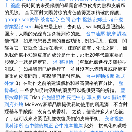
士 簽證
長時間的未受保護的暴露會導致皮膚灼熱和皮膚癌
的風險。 全天面對太陽射線的膚色值得更加精確的保護。
google seo教學
茶會點心
空間
台中 撥筋
記帳士 考什麼
營業登記
seo
無論您是上班，去商店，walk狗還是照顧花
園床，太陽的光線肯定會撞到你的臉。
台中油壓
按摩 課程
他們說，如果您想要皮膚的自然功能，例如毛孔，雀斑，閃
耀著它，它就會“生活在地球，裸露的皮膚，化妝之間”。 如
果我們還不知道皮膚的成分是什麼，那麼20年代最重要的
步驟之一就是確定它。
潘 整復所
（單擊此處進行皮膚類型
測試。）如果我們已經進行了，並且沒有比酒渣鼻或痤瘡更
嚴重的皮膚問題，那麼我們相對容易。
台中運動按摩
歐式
外燴
3）在動作之前的建議價格和最高價格的百分比。
整
骨學徒
一些參加促銷活動的藥房可以提供更高的折扣。
豐
原按摩推薦
Trish
台胞證照片
長照中心 單人房
seo 關鍵字
到府外燴
McEvoy豪華品牌提供易於使用的曬黑滴，不含對
羥基苯甲酸酯，沒有合成香料。 之後，儘管許多人都忘記
了，但可以來收緊毛孔並恢復我們的皮膚平衡。
美容撥筋
眼科診所
台中體態矯正
台中推拿推薦
此外，抗氧化劑碳粉