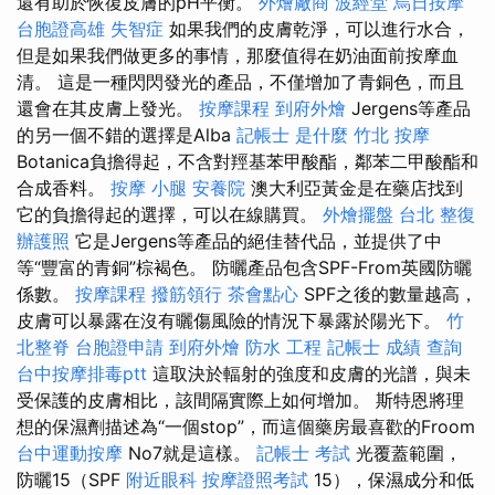
還有助於恢復皮膚的pH平衡。
外燴廠商
波經堂
烏日按摩
台胞證高雄
失智症
如果我們的皮膚乾淨，可以進行水合，
但是如果我們做更多的事情，那麼值得在奶油面前按摩血
清。 這是一種閃閃發光的產品，不僅增加了青銅色，而且
還會在其皮膚上發光。
按摩課程
到府外燴
Jergens等產品
的另一個不錯的選擇是Alba
記帳士 是什麼
竹北 按摩
Botanica負擔得起，不含對羥基苯甲酸酯，鄰苯二甲酸酯和
合成香料。
按摩 小腿
安養院
澳大利亞黃金是在藥店找到
它的負擔得起的選擇，可以在線購買。
外燴擺盤
台北 整復
辦護照
它是Jergens等產品的絕佳替代品，並提供了中
等“豐富的青銅”棕褐色。 防曬產品包含SPF-From英國防曬
係數。
按摩課程
撥筋領行
茶會點心
SPF之後的數量越高，
皮膚可以暴露在沒有曬傷風險的情況下暴露於陽光下。
竹
北整脊
台胞證申請
到府外燴
防水 工程
記帳士 成績 查詢
台中按摩排毒ptt
這取決於輻射的強度和皮膚的光譜，與未
受保護的皮膚相比，該間隔實際上如何增加。 斯特恩將理
想的保濕劑描述為“一個stop”，而這個藥房最喜歡的Froom
台中運動按摩
No7就是這樣。
記帳士 考試
光覆蓋範圍，
防曬15（SPF
附近眼科
按摩證照考試
15），保濕成分和低