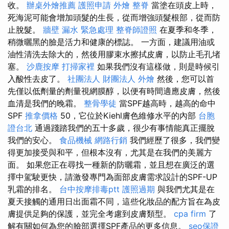
收。
辦桌外燴推薦
護照申請
外燴
整脊
當塗在頭皮上時，
死海泥可能會增加頭髮的生長，從而增強頭髮根部，從而防
止脫髮。
牆壁 漏水 緊急處理
整脊師證照
在夏季和冬季，
稍微曬黑的臉是活力和健康的標誌。 一方面，建議用油或
油性清洗去除大的，然後用膠束水擦拭皮膚，以防止毛孔堵
塞。
沙鹿按摩
打掃家裡
如果我們沒有這樣做，則是時候引
入酸性去皮了。
社團法人 財團法人
外燴
然後，您可以首
先僅以低劑量的劑量視網膜醇，以便有時間適應皮膚，然後
血清是我們的晚霜。
整骨學徒
當SPF越高時，越高的命中
SPF
推拿價格
50，它位於Kiehl膚色維修水平的內部
台胞
證台北
通過踐踏我們的五十多歲，很少有事情能真正擺脫
我們的安心。
食品機械
網路行銷
我們經歷了很多，我們變
得更加接受與和平，但根本沒有，尤其是在我們的美麗方
面。 如果您正在尋找一種新的防曬霜，並且想在廣泛的選
擇中駕駛更快，請激發專門為面部皮膚需求設計的SPF-UP
乳霜的排名。
台中按摩排毒ptt
護照過期
與我們尤其是在
夏天接觸的通用日出面霜不同，這些化妝品的配方旨在為皮
膚提供足夠的保護，並完全考慮到皮膚類型。
cpa firm
了
解有關如何為您的臉部選擇SPF產品的更多信息。
seo保證