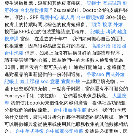
發生過敏反應，濕疹和其他皮膚疾病。
記帳士 歷屆試題
到
府外燴
台北整骨推薦
” ZsuzsaKóti，Doctor24的皮膚科醫
生。 例如，SPF
養護中心 單人房
台中肩頸按摩
30在淺色
皮膚上的持續時間比棕色的皮膚短得多。
頭痛 按摩
外燴
按照該SPF奶油的包裝重複該應用程序。
記帳士 考試 難度
按摩課
當然，在過去的十年中，我們如何擔心自己的面孔
也很重要，因為很容易建立良好的基礎。
高級外燴
換護照
台中泡腳
但是，如果上面沒有結構良好的面部護理程序，
請不要讓我們的心臟，因為他們中的大多數人通常會認為
30個，而且沒有什麼可失去的！ 通過打開通知，您將僅促
進對產品的重新提供的一份時間通知。
谷歌seo
西式外燴
記帳士 線上課程
seo 意思
宜蘭外燴
一點嘴巴填充物，一
些下巴整形的填充物，一點鼻子雕塑，當然還有不可避免的
Fox-eyye手術（或拉動），它們看起來像是榜樣。
大里按
摩
我們使用cookie來個性化內容和廣告，提供社區功能並
分析我們的網站流量。
台中排毒養生館
此外，我們分享您
的社交媒體，廣告和分析合作夥伴有關您的網站數據，他們
可以將數據與您從使用或使用其他服務收集的其他數據相結
合。
台中美式整復
台中搬家公司推薦
您總是必須問您，因