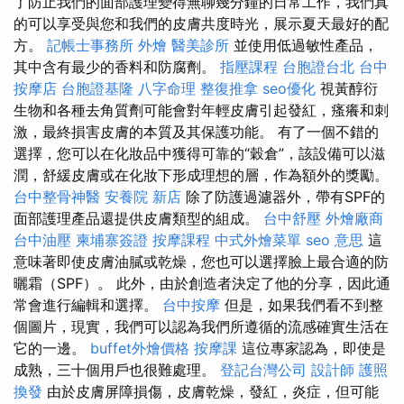
了防止我們的面部護理變得無聊幾分鐘的日常工作，我們真
的可以享受與您和我們的皮膚共度時光，展示夏天最好的配
方。
記帳士事務所
外燴
醫美診所
並使用低過敏性產品，
其中含有最少的香料和防腐劑。
指壓課程
台胞證台北
台中
按摩店
台胞證基隆
八字命理 整復推拿
seo優化
視黃醇衍
生物和各種去角質劑可能會對年輕皮膚引起發紅，瘙癢和刺
激，最終損害皮膚的本質及其保護功能。 有了一個不錯的
選擇，您可以在化妝品中獲得可靠的“穀倉”，該設備可以滋
潤，舒緩皮膚或在化妝下形成理想的層，作為額外的獎勵。
台中整骨神醫
安養院 新店
除了防護過濾器外，帶有SPF的
面部護理產品還提供皮膚類型的組成。
台中舒壓
外燴廠商
台中油壓
柬埔寨簽證
按摩課程
中式外燴菜單
seo 意思
這
意味著即使皮膚油膩或乾燥，您也可以選擇臉上最合適的防
曬霜（SPF）。 此外，由於創造者決定了他的分享，因此通
常會進行編輯和選擇。
台中按摩
但是，如果我們看不到整
個圖片，現實，我們可以認為我們所遵循的流感確實生活在
它的一邊。
buffet外燴價格
按摩課
這位專家認為，即使是
成熟，三十個用戶也很難處理。
登記台灣公司
設計師
護照
換發
由於皮膚屏障損傷，皮膚乾燥，發紅，炎症，但可能