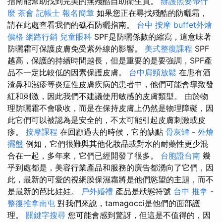
指南能幫助找到完美的無殘酷自助衛生員。
辦護照要帶什
麼
茶會
記帳士 報名簡章
如果您正在尋找殘酷的防曬霜，
請在此處查看我們的礁石防曬指南。
台中 按摩
buffet外燴
價格
網路行銷
兒童眼科
SPF是防曬係數的縮寫，這意味著
防曬霜可保護皮膚免受紫外線的影響。
美式整復課程
SPF
越高，保護的持續時間越長，但是重要的是要強調，SPF產
品不一定比較低的因素保護皮膚。
台中肩頸放鬆
在患有酒
渣鼻和濕疹等炎症性皮膚疾病的患者中，他們可能會導致發
紅和刺激，因此我們不建議使用敏感的皮膚類型。 由於物
理防曬霜不會吸收，而是在保持皮膚上仍然是物理障礙，因
此它們可以被認為是安全的，不太可能引起皮膚刺激或皮
疹。
按摩課程
在回顧過去的時候，它的缺點
骨灰罈
-
外燴
擺盤
例如，它們很難與其他化妝品或對水的耐藥性更少混
合在一起，多年來，它們已經開發了很多。
台胞證台南
幾
乎到處都是，美容行業產品和服務的廣告都湧向了它們，因
此，最新的可愛的視網膜保濕霜將是他們慾望的主題，而不
是最新的芭比娃娃。
戶外婚禮
產品是狀態符號
台中 推拿
-
整復推拿南屯
對我們來說，tamagocci是他們的面部護
理。
關鍵字搜尋
您可能會感到驚訝，但這是不值得的，因