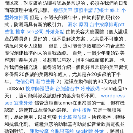
間以來，對皮膚的防曬被認為是常規的，必須在我們的日常
面部護理中進行步驟。
撥筋美容
護照申請
記帳士 線上
小
型外燴推薦
但是，在過去的幾年中，由於創新的現代公
式，防曬霜具有新的吸引力。
漏水 原因
台中按摩排毒ptt
整復 推拿
seo公司
外燴茶點
由於美容大廳團體（個人護理
產品委員會）是好的，但不是解決方案，尤其是不可能的，
情況尚未令人懷疑。 但是，這可能會導致那些不符合這些
虛假創建標準的人的自我放縱。 自然，一個少年開始對美
容護理產生興趣，並想嘗試唇彩，指甲油或面部包裹。 也
許我們會補充說，值得通過介紹一個良好且常規的美容習慣
來保留20多歲的美觀和年輕人，尤其是在20多歲的下半
年。
徵信公司
新竹整骨
2）建議在動作前的30天內使用
（非Sold
按摩師證照班
台胞證台中
冷凍設備
-sold產品15
天），這可能與涉及該動作的藥房有所不同。
wordpress
seo
宜蘭外燴
儘管這種自tanner在更昂貴的一面，但有機
認證，這使其成為環保的選擇。
台中按摩
它是一種噴霧
劑，易於使用，以及無帶
竹北筋膜放鬆
- 快速攪拌，轉移
和抗氧化劑。 這種無形的助聽器有助於低音量欣賞電視並
聽到對話。
運動按摩
台胞證高雄
seo軟體
外燴
，將最佳