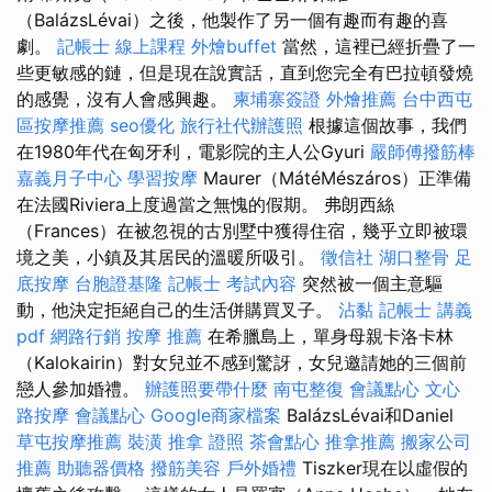
（BalázsLévai）之後，他製作了另一個有趣而有趣的喜
劇。
記帳士 線上課程
外燴buffet
當然，這裡已經折疊了一
些更敏感的鏈，但是現在說實話，直到您完全有巴拉頓發燒
的感覺，沒有人會感興趣。
柬埔寨簽證
外燴推薦
台中西屯
區按摩推薦
seo優化
旅行社代辦護照
根據這個故事，我們
在1980年代在匈牙利，電影院的主人公Gyuri
嚴師傅撥筋棒
嘉義月子中心
學習按摩
Maurer（MátéMészáros）正準備
在法國Riviera上度過當之無愧的假期。 弗朗西絲
（Frances）在被忽視的古別墅中獲得住宿，幾乎立即被環
境之美，小鎮及其居民的溫暖所吸引。
徵信社
湖口整骨
足
底按摩
台胞證基隆
記帳士 考試內容
突然被一個主意驅
動，他決定拒絕自己的生活併購買叉子。
沾黏
記帳士 講義
pdf
網路行銷
按摩 推薦
在希臘島上，單身母親卡洛卡林
（Kalokairin）對女兒並不感到驚訝，女兒邀請她的三個前
戀人參加婚禮。
辦護照要帶什麼
南屯整復
會議點心
文心
路按摩
會議點心
Google商家檔案
BalázsLévai和Daniel
草屯按摩推薦
裝潢
推拿 證照
茶會點心
推拿推薦
搬家公司
推薦
助聽器價格
撥筋美容
戶外婚禮
Tiszker現在以虛假的