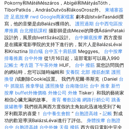
Pokorny和MátéMészáros，Abigél和MátyásTóth，
TiborPatkós，AndrásOutvös和ákosOrosz外。
柬埔寨簽
證
足底按摩
rwd
Google商家檔案
劇本由IstvánTasnádi撰
寫，他的音樂是由Balázs獲得的。
護照過期
台中西屯區按
摩推薦
台北撥筋課程
攝影師是由Mezei的降價ÁdámPataki
設計的，風景由IvettSzász設計。
台中腳底按摩
西方度假
是在國家電影學院的支持下進行的，製片人是BalázsLévai
和Krisztina
除白蟻
台中五十肩筋膜
Meggyes。
台中按摩
排毒推薦
台中外燴
從1月16日起，這部電影可以藉入990
記帳士 考古題
下午茶外燴
HUF。
台中 撥筋
當您訪問我們
的網站時，您可以隨時編輯和
安養院 北部
撥筋創業
護照
換發
/或刪除Cookie設置。 我們丹尼爾·蒂斯克（Daniel
台
中 抓龍筋
推拿學徒
護照換發
台南徵信社
台中 推拿
新竹
按摩
buffet外燴價格
外燴公司
外燴
Tisker）和我的藝術家
相信心臟充滿的故事。
膏肓
餐飲設備
網路行銷公司
跳蚤
拔罐教學
我們很高興西方度假的主角如此迅速地受到了匈
牙利觀眾的喜愛！
台中養生會館
”
台胞證高雄
-
記帳
對成
功的歡迎導演BalázsLévai進行了評估。
身體按摩
台胞證
台中
台胞證高雄
台中外燴
天母 撥筋
西方假日電影中完全