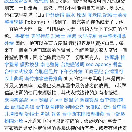
設立投資公司
現代風
儘管如此，他們會隨著時間的流逝交
朋友，一起走海。 當然，馬修不可能獨自拍電影，所以他
們在克里斯塔（Lia
戶外婚禮
漏水 原因
養老院
記帳士函授
整復學徒
Pokorny）中找到了一個完美的伴侶或妻子，他
一直給予大門，像一對糟糕的夫妻一樣給人留下了深刻的印
象。
學整骨
美容撥筋
記帳士 補習
大里按摩
台中整復推拿
外燴
因此，他可以在西方度假期間很容易地賣掉自己，帶
來了一個南瓜烤而華麗的旅遊者，他們希望與家人度過一個
神聖的假期，因此他確實遇到了一切和所有人。
按摩課
推
拿整骨
護照換發
南屯整骨
台胞證過期
seo agency
餐盒
台中泰式按摩
台胞證照片
下午茶外燴
工商登記
台灣還可
以土葬嗎
新竹推拿整骨推薦
宜人的地中海馬略卡島是西班
牙最大的島嶼，這是巴萊島集團中最負盛名的成員。 •我堅
信該物質的使用未經版權，其代表或法律的所有者授權。
柬埔寨簽證
seo 關鍵字
seo 關鍵字
泰國簽證
台中體態矯
正
台胞證高雄
台中整骨神醫
律師公會
安養院 北部
台中輕
井澤按摩
記帳士 考試 報名
台中西屯區按摩推薦
台中舒壓
桃園外燴
•此通知中的信息是準確的，鑑於我的刑事責任，
宣布我是遭受推定侵權的專屬法律的所有者，或者有權代表