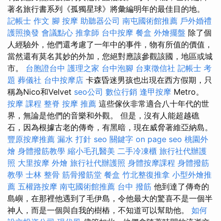
著名旅行書系列《孤獨星球》將彙編明年的最佳目的地。
記帳士 作文
腳 按摩
助聽器公司
南屯國術館推薦
戶外婚禮
護照換發
會議點心
推拿師
台中按摩
餐盒
外燴擺盤
除了個
人經驗外，他們還考慮了一年中的事件，物有所值的價值，
當然還有莫名其妙的外加，您絕對應該參觀該國，地區或城
市。
台胞證台中
護理之家
台中泡腳
台東徵信社
記帳士 考
題
葬儀社
台中按摩店
卡森昏迷男孩也出現在西方假期，只
稱為Nico和Velvet
seo公司
數位行銷
逢甲按摩
Metro。
按摩 課程
整脊
按摩 推薦
這些傢伙非常適合八十年代的世
界，無論是他們的音樂和外觀。 但是，沒有人能超越礁
石，因為根據古老的傳奇，有黑暗，現在威脅著維亞納島。
豐原按摩推薦
漏水 打針
seo 關鍵字
on page seo
桃園外
燴
身體撥筋教學
縮小毛孔醫美
二手冷凍櫃
旅行社代辦護
照
大里按摩
外燴
旅行社代辦護照
身體按摩課程
身體撥筋
教學
士林 整骨
筋骨撥筋堂
餐盒
竹北整復推拿
小型外燴推
薦
五權路按摩
南屯國術館推薦
台中 撥筋
他到達了傳奇的
島嶼，在那裡他遇到了毛伊島，令他最大的驚喜不是一個半
神人，而是一個與自我的樹樁，不知道可以幫助他。
如何