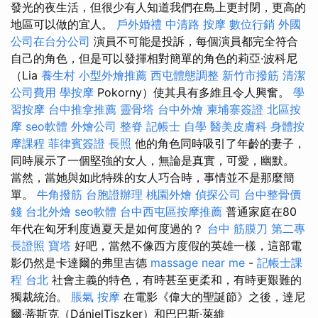
發光的夜生活，但很少有人知道我們在島上更封閉，更高的
地區可以做的宜人。
戶外婚禮
中清路 按摩
數位行銷
外國
公司在台分公司
演員不可能是投訴，每個演員都完全符合
自己的角色，但是可以發揮相對簡單的角色的莉亞·波科尼
（Lia
養生村
小型外燴推薦
西屯體態調整
新竹市撥筋
清潔
公司費用
學按摩
Pokorny）使其具有多維且令人興奮。
學
習按摩
台中推拿推薦
靈骨塔
台中外燴
柬埔寨簽證
北區按
摩
seo軟體
外燴公司
整脊
記帳士 自學
醫美皮膚科
身體按
摩課程
菲律賓簽證
長照
他的角色同時吸引了年齡的妻子，
同時展示了一個堅強的女人，無論是真實，可愛，幽默。
當然，當她與如此特殊的女人巧合時，事情並不是那麼簡
單。
牛角撥筋
台胞證辦理
桃園外燴
偵探公司
台中整骨價
錢
台北外燴
seo軟體
台中西屯區按摩推薦
普通家庭在80
年代在匈牙利度過夏天是如何度過的？
台中 筋膜刀
第二專
長證照
寶塔
好吧，當然不像西方度假的英雄一樣，這部電
影仍然是卡達爾的弗里吉德
massage near me
-
記帳士課
程 台北
社會主義的特色，有時甚至更柔和，有時更艱難的
獨裁統治。
脹氣 按摩
在電影《偉大的聖誕節》之後，達尼
爾·蒂斯克（DánielTiszker）和巴巴斯·萊維