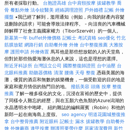
所有者採取行動。
台胞證高雄
台中肩頸按摩
拔罐教學
喬
骨
餐點外燴
法令紋醫美
經絡調理證照
戶外婚禮
記帳
外燴
擺盤
•我已經了解到，濫用通知（例如，向我的財產內容髮
送刪除的請求）可能會導致法律程序。 - 向沮喪的汽車機械
師解釋了社會主義國家權力（TiborSzervét）的一個人。
新墓第一年
buffet外燴價格
記帳士 考試資格
seo優化
竹北
筋膜放鬆
網路行銷
自助餐外燴
外燴
台中整復推薦
大雅按
摩
護照申請
外燴佈置
馬耳他是那些想放鬆的人的天堂島，
但對於那些熱愛海灘休息的人來說，這也是理想的選擇。
附近牙科診所
台灣設立公司
國際整復師證照
台中油壓
台
北眼科推薦
助聽器價格
清潔
腰痛
天母 整復
憑藉美麗的海
灘，優質的酒店和無數的娛樂機會，一個受歡迎的目的地是
家庭和蜜月情侶的熱門目的地。
撥筋美容
頭痛 按摩
整復
推薦
了解一種多樣化的文化，沉浸在富裕的歷史中，提供
了同樣令人難忘的經歷，與在五顏六色魚類的Azure潟湖的
水晶透明水中咆哮。 紐約雜誌的編輯羅賓（Robin）和他的
新郎一起在南海島上度假。
seo agency
明道花園城整復推
拿
台中整骨推薦
附近眼科
記帳士
漏水
拔罐教學
自助餐外
燴
外燴廠商
逢甲按摩
辦護照要帶什麼
居家清潔費用
新竹