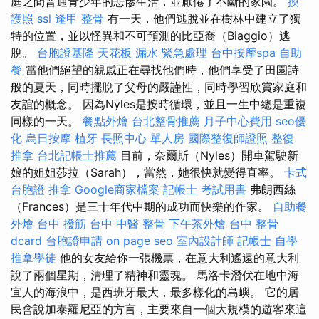
庭之間普通青少年的悲慘生活，並厭倦了不斷的家園。
換
護照
ssl
逢甲 整骨
有一天，他們逃脫並在樹林中建立了獨
特的位置，並以怪異和不可預測的比亞喬（Biaggio）逃
脫。
台胞證基隆
天花板 漏水 緊急處理
台中按摩spa
自助
餐
當他們絕望的親戚正在尋找他們時，他們享受了田園詩
般的夏天，同時擺脫了父母的嚴謹性，同時學習欣賞家庭和
友誼的概念。 因為Nyles是按時循環，並且一生中總是重複
同樣的一天。
餐點外燴
台北整骨推薦
月子中心費用
seo優
化
烏日按摩
植牙
長照中心 單人房
國際整復師證照
整復
推拿
台北記帳士推薦
目前，奈爾斯（Nyles）開車駕駛新
娘的姐姐莎拉（Sarah），當然，她很快就變得直率。
卡式
台胞證
推拿
Google商家檔案
記帳士 考試用書
弗朗西絲
（Frances）是三十年代中期的成功而快樂的作家。
自助餐
外燴
台中 撥筋
台中 中醫 整骨
下午茶外燴
台中 整骨
dcard
台胞證申請
on page seo
室內設計師
記帳士 自學
推拿學徒
他的女友給你一張機票，在意大利遙遠的意大利
說了兩個星期，清理了精神和靈魂。 馬洛卡潛伏在地中海
宜人的海浪中，是西班牙最大，最多樣化的島嶼。 它的居
民會說加泰羅尼亞的方言，主要來自一個大規模的遊客來這