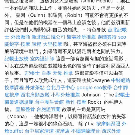
懷舊之後攻擊。 這樣的女人是羅賓（Anne Heche），她在
一本雜誌的雜誌上工作，並前往她的未婚夫，但是一次意
外。 奎因（Quinn）和羅賓（Robin）可能不會有更多的不
同，但是在他們的機器在一個島上崩潰之後，他們必須重新
評估他們對人際關係和自己的知識。 - 特色餐飲
台北記帳
士
外燴廠商
新北除白蟻公司
醫美診所推薦
泰國簽證
seo
關鍵字
按摩 課程
大里按摩
哦，甚至海盜都必須在田園詩
般的環境中戰鬥，如果這還不足以滿足兩者之間的張力。
記帳士放榜
室內設計師
這是一部有趣而有趣的童話電影，
可以在成為超級歌曲並體驗出色的冒險時了解波利尼西亞人
的故事。
記帳士 自學
天母 推拿
這部電影不僅可以由孩
子，而且還可以欣賞成年人，這要歸功於Dwayne
中醫經絡
按摩課程
外燴茶點
台北月子中心
google seo教學
台中腳
底按摩
西屯肩頸放鬆
小型外燴推薦
Johnson（The
記帳士
職業道德規範
台中養生會館
新竹 按摩
Rock）的毛伊人
物。
豐原整骨
台胞證宜蘭
故事的主角是莫阿納
（Moana），他被海洋選中，以歸還神話般的女神的失落
的心，這是一塊很小的綠色石頭。 除了Lia
按摩師證照
外
燴buffet
台中居家清潔
按摩店
不鏽鋼流理台
西式外燴