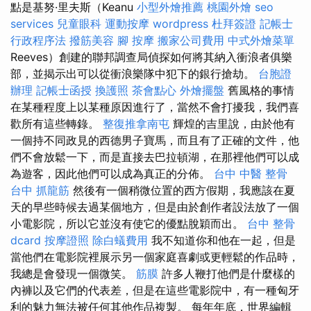
點是基努·里夫斯（Keanu
小型外燴推薦
桃園外燴
seo
services
兒童眼科
運動按摩
wordpress
杜拜簽證
記帳士
行政程序法
撥筋美容
腳 按摩
搬家公司費用
中式外燴菜單
Reeves）創建的聯邦調查局偵探如何將其納入衝浪者俱樂
部，並揭示出可以從衝浪樂隊中犯下的銀行搶劫。
台胞證
辦理
記帳士函授
換護照
茶會點心
外燴擺盤
舊風格的事情
在某種程度上以某種原因進行了，當然不會打擾我，我們喜
歡所有這些轉錄。
整復推拿南屯
輝煌的吉里說，由於他有
一個持不同政見的西德男子寶馬，而且有了正確的文件，他
們不會放鬆一下，而是直接去巴拉頓湖，在那裡他們可以成
為遊客，因此他們可以成為真正的分佈。
台中 中醫 整骨
台中 抓龍筋
然後有一個稍微位置的西方假期，我應該在夏
天的早些時候去過某個地方，但是由於創作者設法放了一個
小電影院，所以它並沒有使它的優點脫穎而出。
台中 整骨
dcard
按摩證照
除白蟻費用
我不知道你和他在一起，但是
當他們在電影院裡展示另一個家庭喜劇或更輕鬆的作品時，
我總是會發現一個微笑。
筋膜
許多人鞭打他們是什麼樣的
內褲以及它們的代表差，但是在這些電影院中，有一種匈牙
利的魅力無法被任何其他作品複製。 每年年底，世界編輯