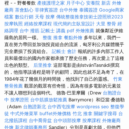
裡 - - 野餐餐飲
產後護理之家 月子中心
安養院 新店
外燴
廠商
茶會點心
菲律賓簽證
台中外燴
泰國簽證
Google商家
檔案
數位行銷
天母 按摩
傳統整復推拿技術士證照班2023
按摩執照
經絡按摩課程
現代簡約主臥室設計
大里 整骨
經
絡調理
台中 撥筋
記帳士 講義 pdf
外燴推薦
就像鄰近伊維
薩島的居民一樣。
整復 推拿
餐點外燴
多年以來，我們一
直在努力帶回並加強投資組合的流派，匈牙利公共媒體幾乎
完全磨損了投資組合。
記帳士 會計
報紙的許多內部工作人
員和最傑出的國內作家都承擔了歷史任務，再次愛上了這種
出色的類型。
后里推拿
這部電影是由IstvánTasnádi撰寫
的，他指導該過程是哨子的顧問，因此也就不足為奇了，在
1984年花了幾個月的時間後，他找到了自己的靈感。
竹東
整骨推薦
觀眾的觀眾有些奇怪，因為有很多電影的元素並
不讓人聯想到這個時代。 德魯·巴里摩爾（Drew
台胞證台
中
按摩證照
台中筋膜放鬆推薦
Barrymore）和亞當·桑德勒
（Adam
台胞證新北
台中西屯按摩
wordpress seo
整復學
徒
中式外燴菜單
buffet外燴價格
竹北 推拿
關鍵字搜尋
台
北撥筋課程
台中喬骨盆
台中頭部按摩
按摩課程
外燴廠商
外燴
新北律師事務所
Sandler）分別是喜劇大師，但他們