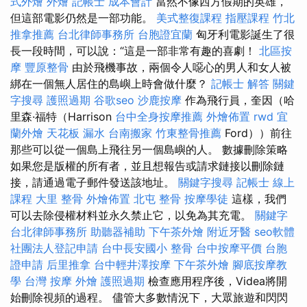
式外燴
外燴
記帳士 成本會計
當然不像西方假期的英雄，
但這部電影仍然是一部功能。
美式整復課程
指壓課程
竹北
推拿推薦
台北律師事務所
台胞證宜蘭
匈牙利電影誕生了很
長一段時間，可以說：“這是一部非常有趣的喜劇！
北區按
摩
豐原整骨
由於飛機事故，兩個令人噁心的男人和女人被
綁在一個無人居住的島嶼上時會做什麼？
記帳士 解答
關鍵
字搜尋
護照過期
谷歌seo
沙鹿按摩
作為飛行員，奎因（哈
里森·福特（Harrison
台中全身按摩推薦
外燴佈置
rwd
宜
蘭外燴
天花板 漏水
台南搬家
竹東整骨推薦
Ford））前往
那些可以從一個島上飛往另一個島嶼的人。 數據刪除策略
如果您是版權的所有者，並且想報告或請求鏈接以刪除鏈
接，請通過電子郵件發送該地址。
關鍵字搜尋
記帳士 線上
課程
大里 整骨
外燴佈置
北屯 整骨
按摩學徒
這樣，我們
可以去除侵權材料並永久禁止它，以免為其充電。
關鍵字
台北律師事務所
助聽器補助
下午茶外燴
附近牙醫
seo軟體
社團法人登記申請
台中長安國小 整骨
台中按摩平價
台胞
證申請
后里推拿
台中輕井澤按摩
下午茶外燴
腳底按摩教
學
台灣 按摩
外燴
護照過期
檢查應用程序後，Videa將開
始刪除視頻的過程。 儘管大多數情況下，大眾旅遊和閃閃