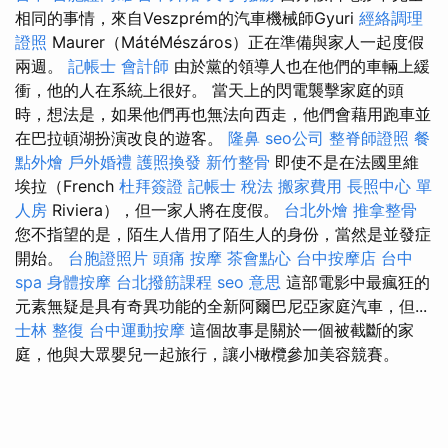
相同的事情，來自Veszprém的汽車機械師Gyuri
經絡調理
證照
Maurer（MátéMészáros）正在準備與家人一起度假
兩週。
記帳士 會計師
由於黨的領導人也在他們的車輛上緩
衝，他的人在系統上很好。 當天上的閃電襲擊家庭的頭
時，想法是，如果他們再也無法向西走，他們會藉用跑車並
在巴拉頓湖扮演改良的遊客。
隆鼻
seo公司
整脊師證照
餐
點外燴
戶外婚禮
護照換發
新竹整骨
即使不是在法國里維
埃拉（French
杜拜簽證
記帳士 稅法
搬家費用
長照中心 單
人房
Riviera），但一家人將在度假。
台北外燴
推拿整骨
您不指望的是，陌生人借用了陌生人的身份，當然是並發症
開始。
台胞證照片
頭痛 按摩
茶會點心
台中按摩店
台中
spa
身體按摩
台北撥筋課程
seo 意思
這部電影中最瘋狂的
元素無疑是具有奇異功能的全新阿爾巴尼亞家庭汽車，但...
士林 整復
台中運動按摩
這個故事是關於一個被截斷的家
庭，他與大眾嬰兒一起旅行，讓小橄欖參加美容競賽。