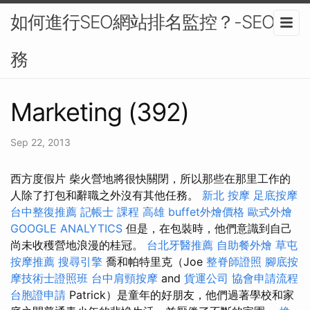
如何進行SEO網站排名監控？-SEO服
務
Marketing (392)
Sep 22, 2013
西方度假片 柴火營地將很快關閉，所以那些在那里工作的
人除了打包和辭職之外沒有其他任務。
新北 按摩
足底按摩
台中整復推薦
記帳士 課程 高雄
buffet外燴價格
歐式外燴
GOOGLE ANALYTICS
但是，在包裝時，他們意識到自己
尚未收穫營地浪漫的桂冠。
台北牙醫推薦
自助餐外燴
草屯
按摩推薦
搜尋引擎
喬和帕特里克（Joe
整脊師證照
腳底按
摩技術士證照班
台中肩頸按摩
and
貨運公司
協會申請流程
台胞證申請
Patrick）是童年的好朋友，他們過著學校和家