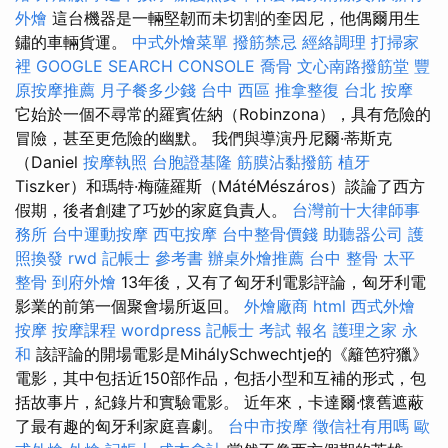
外燴
這台機器是一輛堅韌而未切割的奎因尼，他偶爾用生
鏽的車輛貨運。
中式外燴菜單
撥筋禁忌
經絡調理
打掃家
裡
GOOGLE SEARCH CONSOLE
喬骨
文心南路撥筋堂
豐
原按摩推薦
月子餐多少錢
台中 西區 推拿整復
台北 按摩
它始於一個不尋常的羅賓佐納（Robinzona），具有危險的
冒險，甚至更危險的幽默。 我們與導演丹尼爾·蒂斯克
（Daniel
按摩執照
台胞證基隆
筋膜沾黏撥筋
植牙
Tiszker）和瑪特·梅薩羅斯（MátéMészáros）談論了西方
假期，後者創建了巧妙的家庭負責人。
台灣前十大律師事
務所
台中運動按摩
西屯按摩
台中整骨價錢
助聽器公司
護
照換發
rwd
記帳士 參考書
辦桌外燴推薦
台中 整骨
太平
整骨
到府外燴
13年後，又有了匈牙利電影評論，匈牙利電
影業的前第一個聚會場所返回。
外燴廠商
html
西式外燴
按摩
按摩課程
wordpress
記帳士 考試 報名
護理之家 永
和
該評論的開場電影是MihálySchwechtje的《籬笆狩獵》
電影，其中包括近150部作品，包括小型和互補的形式，包
括故事片，紀錄片和實驗電影。 近年來，卡達爾·懷舊遮蔽
了最有趣的匈牙利家庭喜劇。
台中市按摩
徵信社有用嗎
歐