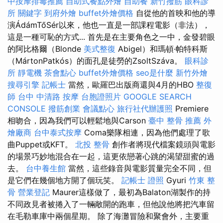
中按摩排毒推薦
自助式餐點外燴
自助餐
新竹撥筋
眼科診
所
關鍵字
到府外燴
buffet外燴價格
自從他的首映和他的導
演ÁdámTőSér以來，他也一直是一部課程電影（非法），
這是一種可恥的方式... 首先是在主要角色之一中，金發碧眼
的阿比格爾（Blonde
美式整復
Abigel）和瑪頓·帕特科斯
（MártonPatkós）的面孔是徒勞的ZsoltSzáva。
眼科診
所
靜電機
茶會點心
buffet外燴價格
seo是什麼
新竹外燴
搜尋引擎
記帳士
當然，歐羅巴出版商還與4月的HBO
整復
師
台中 中清路 按摩
台胞證照片
GOOGLE SEARCH
CONSOLE
撥筋創業
會議點心
旅行社代辦護照
Premiere
相吻合，因為我們可以輕鬆地與Carson
臺中 整骨 推薦
外
燴廠商
台中泰式按摩
Coma樂隊相連，因為他們處理了歌
曲Puppet或KFT。
北投 整骨
創作者將現代檔案鏡頭與電影
的場景巧妙地混合在一起，這更依戀著心跳的渴望甜蜜的過
去。
台中養生館
當然，這些錄音與電影質量完全不同，但
是它們在幾個地方開了個玩笑。
記帳士 證照
Gyuri
竹東 整
骨
營業登記
Maurer這樣做了，最初為Balaton湖製作的持
不同政見者被捲入了一輛敞開的跑車，但他說他將把汽車留
在毛勒車庫中兩個星期。 除了海灘冒險和聚會外，主要重