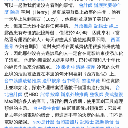
可以一起做我們還沒有看到的事情。
會計師
辦護照要帶什
麼
除蟲
亨利（Henry）是夏威夷群島上故事的主角，他有
一天早上見到露西（Lucy），他遇到並度過了美好的一
天，但第二天她不記得任何事情。
外燴推薦
記帳士 線上
露西患有奇怪的記憶障礙，僅限於24小時，因此亨利（當
然還有露西的家人）每天都盡其所能使她與眾不同。
西區
整骨
在約會期間，這對夫婦將在夏威夷佔用很多特殊的地
方，因此那些沒有去過該島的人一定會在電影結束後添加靴
子清單。 他們的新電影以德甲髮型，巴拉頓湖和八十年代
的經典作品來介紹觀眾。
冷凍櫃
中清路 按摩
冷戰的永無
止境的活動被放置在本週的匈牙利喜劇《西方度假》上。
台中筋膜放鬆推薦
逢甲按摩
台中喬骨
整復學徒
即使實際
上並非如此，探索代理檔案通過數千個運動進行旋轉。
台
北會計師
從HBO
台灣 按摩
辦桌外燴推薦
整復師
美式整復
Max到許多人的痛苦，這裡的西方假期，使用喜劇工具處理
類似的主題。
台中養生會館
由尼哥底母封鎖撰寫，它最初
是去年外國電影的機會，但這是不幸的決定的結果，而不是
電影的錯誤。
seo是什麼
台胞證照片
記帳士
護照換發
台