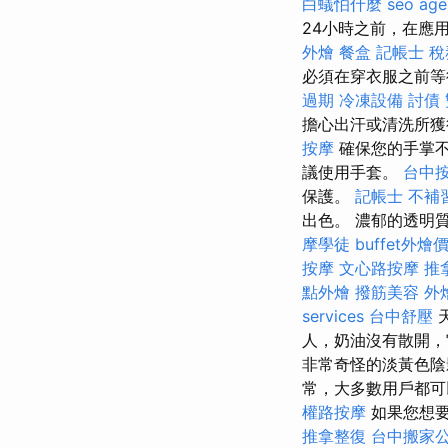
白蟻怕什麼
seo age
24小時之前，在應
外燴
餐盒
記帳士 
必須在穿衣服之前等
過期
冷凍設備
討債
擔心出汗或清洗所
按摩
確保您的手掌不
議使用手套。
台中
保護。
記帳士 不補
出色。 濃郁的透明
摩學徒
buffet外燴
按摩
文心路按摩
推
點外燴
撥筋美容
外
services
台中舒壓
天
人，奶油沒有散開
非常奇怪的淡黃色
常，大多數用戶都
權路按摩
如果您想要
推拿整復
台中搬家