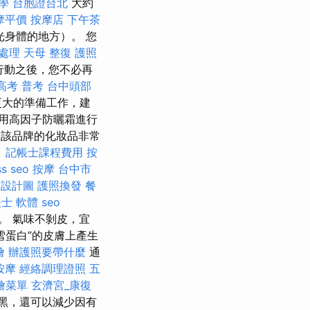
學
台胞證台北
大約
摩平價
按摩店
下午茶
身體的地方）。 您
急處理
天母 整復
護照
行動之後，您不必再
高考 普考
台中頭部
更大的準備工作，建
用高因子防曬霜進行
該品牌的化妝品非常
。
記帳士課程費用
按
s seo
按摩
台中市
內設計圖
護照換發
餐
士 軟體
seo
。 氣味不剝皮，宜
雪蛋白”的皮膚上產生
燴
辦護照要帶什麼
通
按摩
經絡調理證照
五
燴菜單
玄濟宮_康復
黑，還可以減少因有