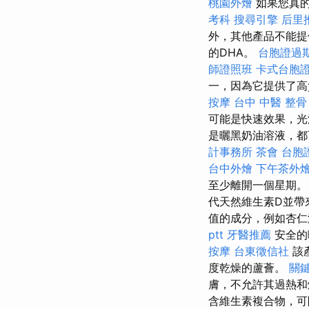
桃園外燴
如果您真的
考科
搜尋引擎
后里
外，其他產品不能提
的DHA。
台胞證過
師證照班
卡式台胞
一，因為它提供了高
按摩
台中 中醫 整骨
可能是快速效果，光
是曬黑奶油溶液，都
計事務所
茶會
台胞
台中外燴
下午茶外
至少離開一個星期
代天然維生素D並帶
值的成分，例如杏仁油，H
ptt
牙醫推薦
安全的
按摩
台東徵信社
該產
度乾燥的蘆薈。
關
膚，不允許其過熱
含維生素複合物，