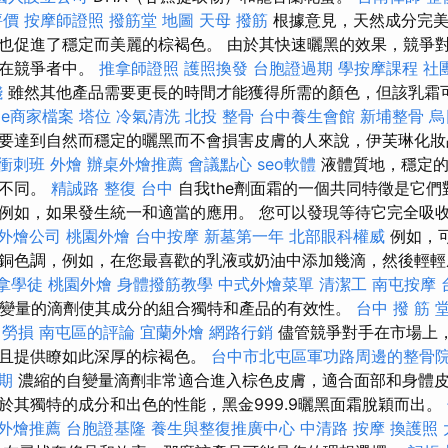
評價
按摩師證照
撥筋堂 地圖
天母 撥筋
根據意見，天然成分完美
也促進了穩定而美麗的棕褐色。 由於其快速曬黑的效果，競爭
現在競爭者中。
推拿師證照
護照換發
台胞證過期
學按摩課程
社
錢
雖然其他產品需要更長的時間才能獲得所需的顏色，但該乳霜
gle商家檔案
塔位
冷氣清洗
北投 整骨
台中養生會館
新埔整骨
烏
要達到自然而穩定的曬黑而不會損害皮膚的人來說，伊芙琳化妝
 衝刺班
外燴
辦桌外燴推薦
會議點心
seo軟體
液體質地，穩定的
眾不同。
精誠路 整復 台中
自我the劑面霜的一個共同特徵是它
例如，如果發生統一和適當的應用。 您可以發現等待它完全吸
外燴公司
桃園外燴
台中按摩
新墓第一年
北部眼科權威
例如，
銅色調，例如，在您最喜歡的乳液或奶油中添加幾滴，然後輕
拿學徒
桃園外燴
身體撥筋教學
中式外燴菜單
清潔工
南屯按摩
自變量的滴劑使其成分的組合獨特和產品的有效性。
台中 撥 筋 
業 勞損 南屯區的評論
宜蘭外燴
網路行銷
儘管競爭對手在市場上
並且提供瞭如此深厚的棕褐色。
台中市北屯區軍功路周邊的整骨
期
濃縮的自變量滴劑非常適合進入棕色皮膚，適合面部和身體皮
於其獨特的成分和出色的性能，黑金999.9曬黑面霜脫穎而出。
外燴推薦
台胞證基隆
養生與整復推廣中心
中清路 按摩
換護照