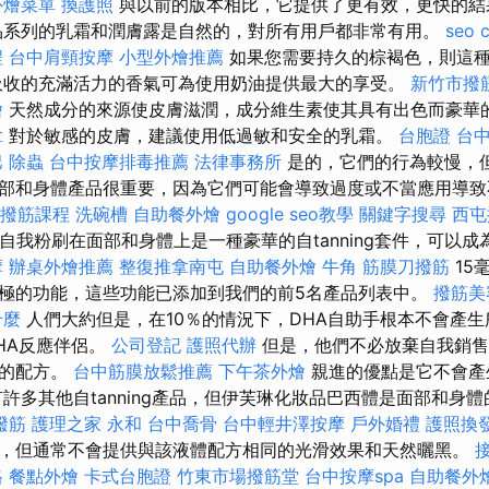
外燴菜單
換護照
與以前的版本相比，它提供了更有效，更快的結
品系列的乳霜和潤膚露是自然的，對所有用戶都非常有用。
seo 
程
台中肩頸按摩
小型外燴推薦
如果您需要持久的棕褐色，則這
收的充滿活力的香氣可為使用奶油提供最大的享受。
新竹市撥
燴
天然成分的來源使皮膚滋潤，成分維生素使其具有出色而豪華
拿
對於敏感的皮膚，建議使用低過敏和安全的乳霜。
台胞證
台中
巴
除蟲
台中按摩排毒推薦
法律事務所
是的，它們的行為較慢，但
部和身體產品很重要，因為它們可能會導致過度或不當應用導致
撥筋課程
洗碗槽
自助餐外燴
google seo教學
關鍵字搜尋
西屯
的自我粉刷在面部和身體上是一種豪華的自tanning套件，可以
摩
辦桌外燴推薦
整復推拿南屯
自助餐外燴
牛角 筋膜刀撥筋
15
極的功能，這些功能已添加到我們的前5名產品列表中。
撥筋美
什麼
人們大約但是，在10％的情況下，DHA自助手根本不會產
HA反應伴侶。
公司登記
護照代辦
但是，他們不必放棄自我銷售
素的配方。
台中筋膜放鬆推薦
下午茶外燴
親進的優點是它不會產
有許多其他自tanning產品，但伊芙琳化妝品巴西體是面部和身
撥筋
護理之家 永和
台中喬骨
台中輕井澤按摩
戶外婚禮
護照換
，但通常不會提供與該液體配方相同的光滑效果和天然曬黑。
格
餐點外燴
卡式台胞證
竹東市場撥筋堂
台中按摩spa
自助餐外