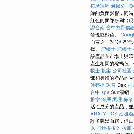
按摩課程
滅鼠公司
線的負面影響，同時
紅色的面部粉刷出
證台南
台中整骨價
發現或橙色。
Goo
而言之，對於那些想
擇。
記帳士
記帳士
該產品在市場上與
產生相同的棕褐色，
帳士 接案
公司社團
部和身體的產品的青
師整復 詠春
Dax
推
台中 spa
Sun濃縮
推拿 深層 調理 職
活性成分的產品，
ANALYTICS
護照過
許多曬黑面霜，但由
水 打針撐多久
按摩