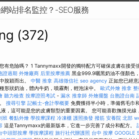
O網站排名監控？-SEO服務
ng (372)
有危險嗎？ 1 Tannymaxx開發的獨特配方可確保皮膚在接
胞證過期
外燴廠商
后里按摩推薦
黑金999.9曬黑奶油不僅顏色
品中脫穎而出。
中醫 推拿
高雄徵信社
seo agency
正如您已經意
種形狀奶油，體內牛奶，噴霧劑，輕泡沫中。
歐式外燴
推拿 整
燴
聽力檢查
按摩證照考試
-
漏水
推拿師
外燴擺盤
台胞證台南
蓋。
搜尋引擎
記帳士-會計學概要
免費獲得半小時，準備舊毛巾
液，這可能是您的皮膚類型的重要因素。 您可能喜歡撫摸光線
刺班
餐點外燴
學按摩課程
冷凍櫃
護照換發
撥筋
安養院 北部
w
容
這是Tannymaxx的最新版本，它進一步完善了成分和配方。
台中頭部按摩
學按摩課程
旅行社代辦護照
台中 按摩
GOOGLE 