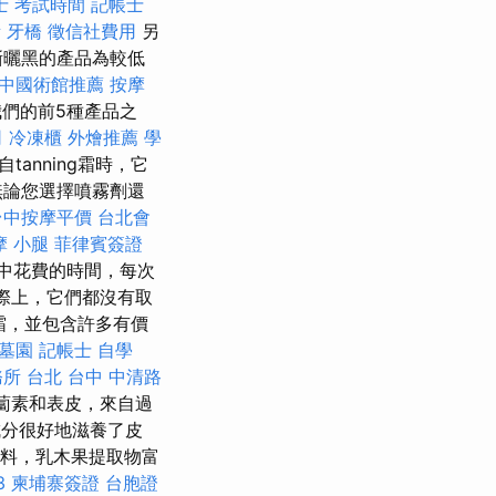
士 考試時間
記帳士
所
牙橋
徵信社費用
另
漸曬黑的產品為較低
中國術館推薦
按摩
們的前5種產品之
司
冷凍櫃
外燴推薦
學
tanning霜時，它
無論您選擇噴霧劑還
台中按摩平價
台北會
摩 小腿
菲律賓簽證
中花費的時間，每次
際上，它們都沒有取
霜，並包含許多有價
墓園
記帳士 自學
所 台北
台中 中清路
蘿蔔素和表皮，來自過
分很好地滋養了皮
料，乳木果提取物富
3
柬埔寨簽證
台胞證