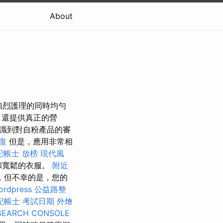
About
受強烈護理的同時均勻
，還提供真正的營
識到對自粉產品的審
復
但是，應用非常相
記帳士 放榜
現代風
和寬鬆的衣服。
附近
，但不幸的是，您的
ordpress
公益路整
記帳士 考試日期
外燴
SEARCH CONSOLE