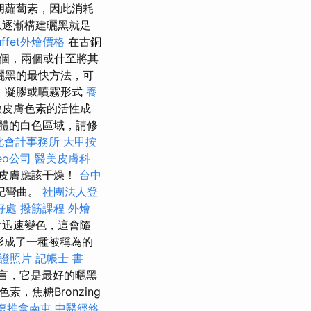
胡蘿蔔素，因此消耗
以逐漸構建曬黑就足
uffet外燴價格
在古銅
個，兩個或什至將其
曬黑的最快方法，可
，凝膠或噴霧形式
養
激皮膚色素的活性成
體的白色區域，請修
北會計事務所
大甲按
eo公司
醫美皮膚科
皮膚應該干燥！
台中
記彎曲。
社團法人登
好處
撥筋課程
外燴
會迅速變色，這會隨
形成了一種被稱為的
證照片
記帳士 書
言，它是最好的曬黑
，焦糖Bronzing
復推拿南屯
中醫經絡