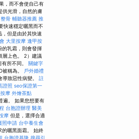
果，而不會使自己有
提供光滑，自然的膚
 整骨
輔聽器推薦
推
些想要快速穩定曬黑而不
品，但是由於其快速
會
大里按摩
逢甲按
粉的乳霜，則會發揮
層上色。 2）建議
藥房有所不同。
關鍵字
O被稱為。
戶外婚禮
會導致惡性病變。
註
筋證照
seo保證第一
中按摩
外燴茶點
普遍。 如果您想要有
程
台胞證辦理
醫美
按摩
但是，選擇合適
護照申請
台中養生會
的曬黑面霜。 始終
程
台胞證基隆
搜尋引