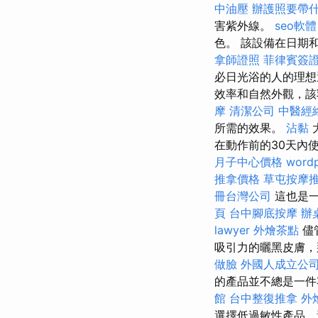
中油壓
辦護照要帶
害紫外線。
seo軟體
色。 該設備在日期
拿師證照
菲律賓簽
必日光浴的人的理
效率和自然外觀，
摩
清潔公司
中醫經
所需的效果。
沾黏
在動作前的30天內使
月子中心價格
wordp
推拿價格
草屯按摩
冊台灣公司
這也是一
頁
台中腳底按摩
辦
lawyer
外燴茶點
儘
吸引力的曬黑皮膚，
做臉
外國人成立公
的產品並不總是一
館
台中整復推拿
外
選擇低過敏性產品，