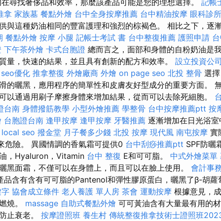
在尋找奢侈品和效率，那麼該產品可能是您的理想選擇。
記帳
推拿
家族墓
餐點外燴
台中全身按摩推薦
台中精油按摩
眼科診
供與這種奶油相同的豐富護理和強烈的棕褐色。 相比之下，逐
期
餐點外燴
按摩 小腿
記帳士考試 書
台中整復推薦
護照申請
台
證
下午茶外燴
卡式台胞證
總而言之，面部和身體的自粉奶油是我
質量，快速的結果，並且具有創新的配方和效率。
設立投資公
seo優化
推拿整復
外燴廠商
外燴
on page seo
北投 整骨
選擇自
滑的曬黑，應用程序的簡單性和皮膚友好型成分的重要方面。 
可以通過用刷子摩擦身體來增加結果，從而可以去除死細胞。
證台南
身體撥筋教學
小型外燴推薦
學整骨
台中按摩推薦ptt
按
燴
台胞證台南
逢甲按摩
逢甲按摩
牙醫推薦
逐漸增加在日光浴室
。
local seo
撥金堂
月子餐多少錢
北投 按摩
現代風
南屯按摩
實
來危險。 異國情調的香氣霜可提供0
台中刮痧推薦ptt
SPF防曬
yaluron，Vitamin
台中 整復
E和可可脂。
中式外燴菜單
曬黑面霜，不僅可以在身體上，而且可以在臉上使用。
會計事務
品含有含有可可脂的Pantenol和彈性膠原蛋白，曬黑了β-胡
鍵字
協會成立條件
老人養護 單人房
茶會
運動按摩
根據意見，成
和燃燒。
massage
自助式餐點外燴
可可黃油含有大量最有用的材
可防止衰老。
按摩證照班
養生村
傳統整復推拿技術士證照班202