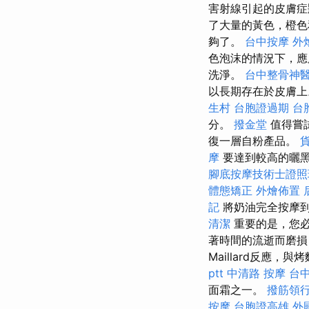
害射線引起的皮膚
了大量的黃色，橙色
夠了。
台中按摩
外燴
色泡沫的情況下，應
洗淨。
台中整骨神
以長期存在於皮膚
生村
台胞證過期
台
分。
撥金堂
值得嘗
復一層自粉產品。
摩
要達到較高的曬
腳底按摩技術士證照
體態矯正
外燴佈置
記
將奶油完全按摩
清潔
重要的是，您必
著時間的流逝而磨損
Maillard反應
ptt
中清路 按摩
台
面霜之一。
撥筋領
按摩
台胞證高雄
外