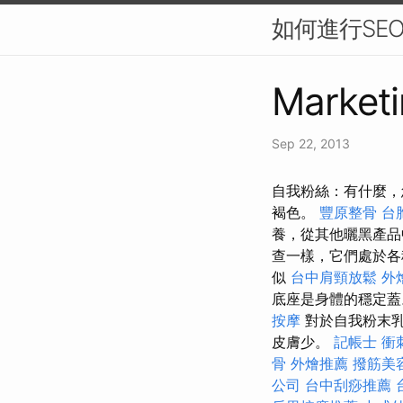
如何進行SE
Marketi
Sep 22, 2013
自我粉絲：有什麼，您
褐色。
豐原整骨
台
養，從其他曬黑產
查一樣，它們處於各
似
台中肩頸放鬆
外
底座是身體的穩定
按摩
對於自我粉末乳
皮膚少。
記帳士 衝
骨
外燴推薦
撥筋美
公司
台中刮痧推薦