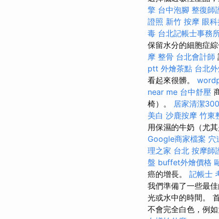
擎
台中泡腳
整復師
證照
新竹 按摩
眼科
毒
台北記帳士事務
保留水分的細胞症綜
摩
整骨
台北會計師
ptt
外燴茶點
台北外
看起來很髒。
wordp
near me
台中舒壓
椅）。
居家清潔30
美白
沙鹿按摩
竹東
用保濕的牛奶（尤其
Google商家檔案
穴
理之家 台北
按摩師
盤
buffet外燴價格
癌的增長。
記帳士 
我們準備了一些最佳
光或水中的時間。 
不會完全白色，例