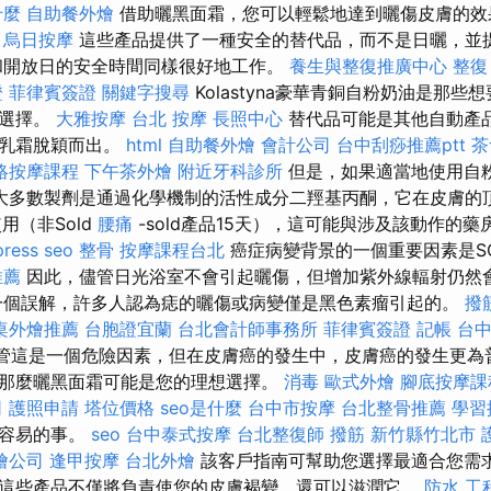
什麼
自助餐外燴
借助曬黑面霜，您可以輕鬆地達到曬傷皮膚的效
烏日按摩
這些產品提供了一種安全的替代品，而不是日曬，並
和開放日的安全時間同樣很好地工作。
養生與整復推廣中心
整復
證
菲律賓簽證
關鍵字搜尋
Kolastyna豪華青銅自粉奶油是那
想選擇。
大雅按摩
台北 按摩
長照中心
替代品可能是其他自動產
該乳霜脫穎而出。
html
自助餐外燴
會計公司
台中刮痧推薦ptt
茶
絡按摩課程
下午茶外燴
附近牙科診所
但是，如果適當地使用自
大多數製劑是通過化學機制的活性成分二羥基丙酮，它在皮膚的頂
用（非Sold
腰痛
-sold產品15天），這可能與涉及該動作的
ress seo
整骨
按摩課程台北
癌症病變背景的一個重要因素是S
推薦
因此，儘管日光浴室不會引起曬傷，但增加紫外線輻射仍然
個誤解，許多人認為痣的曬傷或病變僅是黑色素瘤引起的。
撥
桌外燴推薦
台胞證宜蘭
台北會計師事務所
菲律賓簽證
記帳
台
管這是一個危險因素，但在皮膚癌的發生中，皮膚癌的發生更為
那麼曬黑面霜可能是您的理想選擇。
消毒
歐式外燴
腳底按摩課
司
護照申請
塔位價格
seo是什麼
台中市按摩
台北整骨推薦
學習
件容易的事。
seo
台中泰式按摩
台北整復師
撥筋 新竹縣竹北市
燴公司
逢甲按摩
台北外燴
該客戶指南可幫助您選擇最適合您需求
這些產品不僅將負責使您的皮膚褐變，還可以滋潤它。
防水 工