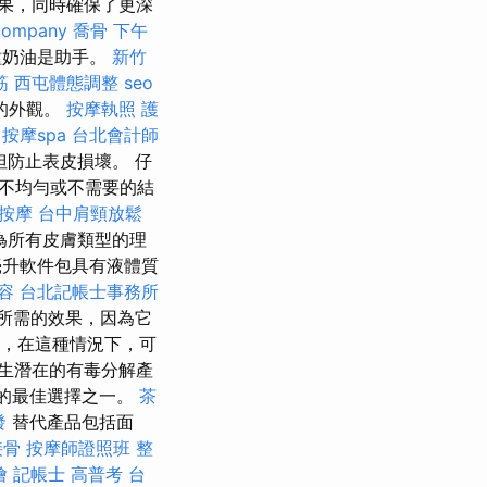
果，同時確保了更深
company
喬骨
下午
種奶油是助手。
新竹
筋
西屯體態調整
seo
的外觀。
按摩執照
護
按摩spa
台北會計師
防止表皮損壞。 仔
不均勻或不需要的結
按摩
台中肩頸放鬆
成為所有皮膚類型的理
毫升軟件包具有液體質
容
台北記帳士事務所
生所需的效果，因為它
，在這種情況下，可
生潛在的有毒分解產
體的最佳選擇之一。
茶
發
替代產品包括面
接骨
按摩師證照班
整
燴
記帳士 高普考
台