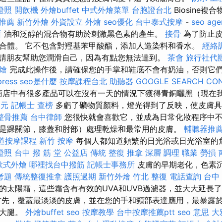
證照
開飲機
外燴buffet
中式外燴菜單
台胞證台北
Biosine複合
推薦
新竹外燴
外資設立
外燴
seo優化
台中泰式按摩
-
seo age
所
油和泛醇的混合物有助於刺激黑色素的產生。
接骨
為了防止皮
合體。 它不包含對羥基苯甲酸酯，添加人造染料和香水。
經絡
請朋友幫助您潤滑自己，因為有點您無法達到。
茶會
旅行社代
燴
完成此操作後，請確保您的手掌和鞋底不會有奶油，否則它
ress
seo是什麼
按摩課程台北
助聽器
GOOGLE SEARCH CO
商店中有很多產品可以在沒有一天的情況下獲得青銅曬黑（現在
0元
記帳士 查榜
多虧了礦物質顏料，燈光得到了反映，使皮膚具
整骨推薦
台中律師
您很快就會喜歡它，並成為日常化妝程序中
是踝關節，膝蓋和肘部）處理乾燥和最常用的皮膚。
輔聽器推
道按摩課程
新竹 按摩
每個人都知道頻繁的日光浴或日光浴室的
證照
台中 撥 筋 堂 公益店 傳統 整復 推拿 深層 調理 職業 勞
歐式外燴
哪裡找台中撥筋
記帳士事務所
皮膚的早期老化，色素
考題
傳統整復推拿
護照過期
新竹外燴
竹北 整復
電話查詢
台中
的太陽霜，這些霜含有有效的UVA和UVB過濾器，並大大延長
首先，覆蓋最淡淡的皮膚，並在您的手和頸部表達應用，最暴露
如大腿。
外燴buffet
seo
按摩教學
台中按摩推薦ptt
seo 意思
大