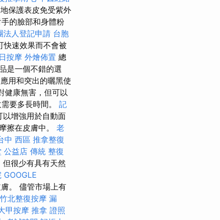
地保護表皮免受紫外
對手的臉部和身體粉
團法人登記申請
台胞
可快速效果而不會被
日按摩
外燴佈置
總
品是一個不錯的選
應用和突出的曬黑使
們對健康無害，但可以
收需要多長時間。
記
可以增強用於自動面
輕摩擦在皮膚中。
老
台中 西區 推拿整復
堂 公益店 傳統 整復
，但很少有具有天然
院
GOOGLE
膚。 儘管市場上有
竹北整復按摩
漏
大甲按摩
推拿 證照