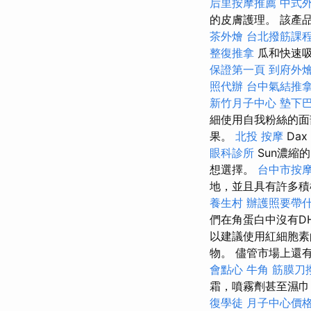
后里按摩推薦
中式
的皮膚護理。 該產
茶外燴
台北撥筋課
整復推拿
瓜和快速吸
保證第一頁
到府外
照代辦
台中氣結推
新竹月子中心
墊下
細使用自我粉絲的面
果。
北投 按摩
Dax
眼科診所
Sun濃縮
想選擇。
台中市按
地，並且具有許多積
養生村
辦護照要帶
們在角蛋白中沒有D
以建議使用紅細胞
物。 儘管市場上還
會點心
牛角 筋膜刀
霜，噴霧劑甚至濕巾
復學徒
月子中心價