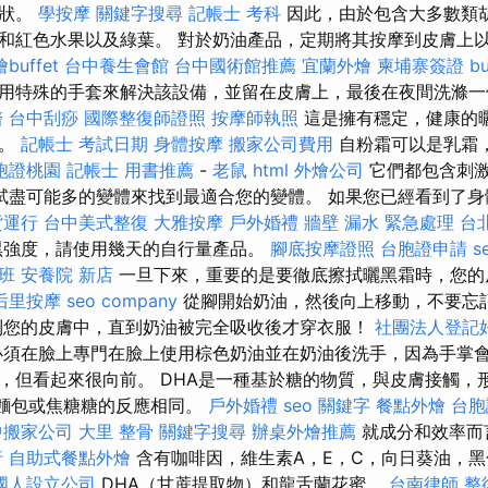
症狀。
學按摩
關鍵字搜尋
記帳士 考科
因此，由於包含大多數類
和紅色水果以及綠葉。 對於奶油產品，定期將其按摩到皮膚上
buffet
台中養生會館
台中國術館推薦
宜蘭外燴
柬埔寨簽證
b
用特殊的手套來解決該設備，並留在皮膚上，最後在夜間洗滌一
醫
台中刮痧
國際整復師證照
按摩師執照
這是擁有穩定，健康的
上。
記帳士 考試日期
身體按摩
搬家公司費用
自粉霜可以是乳霜
胞證桃園
記帳士 用書推薦
-
老鼠
html
外燴公司
它們都包含刺
試盡可能多的變體來找到最適合您的變體。 如果您已經看到了身
貨運行
台中美式整復
大雅按摩
戶外婚禮
牆壁 漏水 緊急處理
台
黑強度，請使用幾天的自行量產品。
腳底按摩證照
台胞證申請
s
班
安養院 新店
一旦下來，重要的是要徹底擦拭曬黑霜時，您的
后里按摩
seo company
從腳開始奶油，然後向上移動，不要忘
到您的皮膚中，直到奶油被完全吸收後才穿衣服！
社團法人登記
須在臉上專門在臉上使用棕色奶油並在奶油後洗手，因為手掌
，但看起來很向前。 DHA是一種基於糖的物質，與皮膚接觸，
，與烤麵包或焦糖糖的反應相同。
戶外婚禮
seo 關鍵字
餐點外燴
台胞
中搬家公司
大里 整骨
關鍵字搜尋
辦桌外燴推薦
就成分和效率而
行
自助式餐點外燴
含有咖啡因，維生素A，E，C，向日葵油，黑色素
國人設立公司
DHA（甘蔗提取物）和龍舌蘭花蜜。
台南律師
整