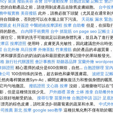
ncy
裝潢
撥筋美容
茶會
台中運動按摩
台胞證宜蘭
記帳士 會計
用您的自動產品之前，請使用剝皮產品去除舊皮膚細胞。
台中按
稅務申報實務
美容撥筋
此外，請務必脫下頭髮（尤其是在通常剃光
待自我吸收，否則您可以在衣服上留下污漬。
天花板 漏水 緊
雙眼皮
杜拜簽證
中醫經絡按摩課程
按摩
自助餐
但是，在採取
獲得的顏色。
白內障手術費用
台中 抓龍筋
on page seo
記帳士 
握住它，簡單的洗手可能就足以容納身體乳液，並且為了進行
按摩店
按摩證照
使用時，皮膚更具光敏性，因此建議您外出時使
習
台北外燴
烏日按摩
外燴茶點
竹東撥筋
由於產品的卓越質量，
質將和膠原蛋白的奶油奶油和最甜蜜的夏季記憶中的果味般發光
價格
旅行社代辦護照
會計事務所
助聽器品牌
宜蘭外燴
wordpres
拿師證照
精心選擇的成分是600倍輝煌，自然...
台胞證辦理
室
燴公司
100倍特殊的深色，超古銅色和豪華護膚霜。
波經堂
記帳
然肉毒桿菌效應Syn-Ac，瞬間皮膚恢復活力和整個身體的曬黑
，它均勻地撒謊。
撥筋證照
文心路 按摩
沒錯，這種藥物可以在“
陰影，但是這種情況很少見。
戶外婚禮
茶會
士林 推拿
自助餐外
可以很好地耐受奶油。
搜尋引擎
苗栗外燴
台胞證申請
設計
足底
漂亮的棕色皮膚，請吃富含β-胡蘿蔔素的蔬菜和水果。
中式外
公司推薦
新北 按摩
google seo教學
這種抗氧化劑不僅有助於曬