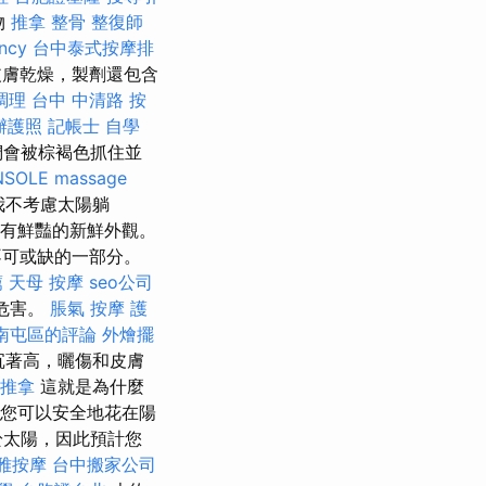
物
推拿 整骨
整復師
ncy
台中泰式按摩排
膚乾燥，製劑還包含
調理
台中 中清路 按
辦護照
記帳士 自學
們會被棕褐色抓住並
NSOLE
massage
我不考慮太陽躺
有鮮豔的新鮮外觀。
不可或缺的一部分。
薦
天母 按摩
seo公司
危害。
脹氣 按摩
護
損 南屯區的評論
外燴擺
沉著高，曬傷和皮膚
 推拿
這就是為什麼
了您可以安全地花在陽
於太陽，因此預計您
雅按摩
台中搬家公司