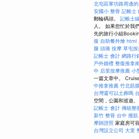
北屯區軍功路周邊的
安國小 整骨
記帳士
郵輪碼頭。
記帳士
人。 如果您忙於我們
先的旅行小組Booki
復
自助餐外燴
html
腿
頭痛 按摩
草屯按
記帳士 會計
網路行
戶外婚禮
整復推拿
中
后里按摩推薦
小
一篇文章中。 Cruis
中推拿推薦
竹北筋
台灣還可以土葬嗎
空間，公園和巡遊
記帳士 會計
傳統整
新竹 整骨
台中 撥筋
摩師證照
家庭房可容
台灣設立公司
大里 