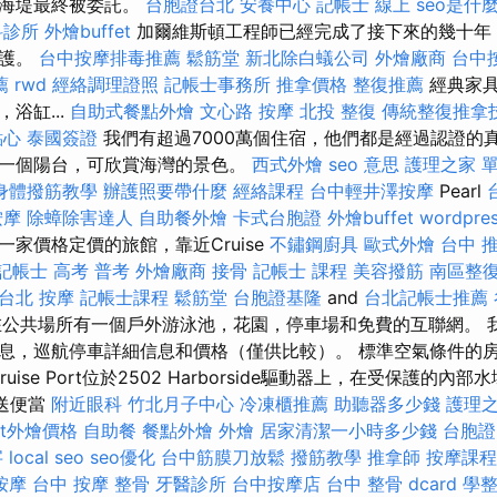
頓海堤最終被委託。
台胞證台北
安養中心
記帳士 線上
seo是什
科診所
外燴buffet
加爾維斯頓工程師已經完成了接下來的幾十年
保護。
台中按摩排毒推薦
鬆筋堂
新北除白蟻公司
外燴廠商
台中按
薦
rwd
經絡調理證照
記帳士事務所
推拿價格
整復推薦
經典家具
浴缸...
自助式餐點外燴
文心路 按摩
北投 整復
傳統整復推拿技
點心
泰國簽證
我們有超過7000萬個住宿，他們都是經過認證的
一個陽台，可欣賞海灣的景色。
西式外燴
seo 意思
護理之家 
身體撥筋教學
辦護照要帶什麼
經絡課程
台中輕井澤按摩
Pearl
按摩
除蟑除害達人
自助餐外燴
卡式台胞證
外燴buffet
wordpre
是一家價格定價的旅館，靠近Cruise
不鏽鋼廚具
歐式外燴
台中 
記帳士 高考 普考
外燴廠商
接骨
記帳士 課程
美容撥筋
南區整
台北 按摩
記帳士課程
鬆筋堂
台胞證基隆
and
台北記帳士推薦
公共場所有一個戶外游泳池，花園，停車場和免費的互聯網。 
息，巡航停車詳細信息和價格（僅供比較）。 標準空氣條件的
 Cruise Port位於2502 Harborside驅動器上，在受保護的內部水
 外送便當
附近眼科
竹北月子中心
冷凍櫃推薦
助聽器多少錢
護理
fet外燴價格
自助餐
餐點外燴
外燴
居家清潔一小時多少錢
台胞證
字
local seo
seo優化
台中筋膜刀放鬆
撥筋教學
推拿師
按摩課程
按摩
台中 按摩 整骨
牙醫診所
台中按摩店
台中 整骨 dcard
學