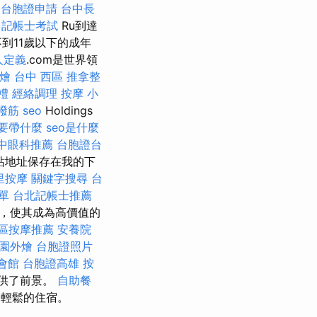
台胞證申請
台中長
5
記帳士考試
Ru到達
到11歲以下的成年
人定義
.com是世界領
燴
台中 西區 推拿整
禮
經絡調理
按摩 小
撥筋
seo
Holdings
要帶什麼
seo是什麼
中眼科推薦
台胞證台
站地址保存在我的下
里按摩
關鍵字搜尋
台
單
台北記帳士推薦
刀，使其成為高價值的
區按摩推薦
安養院
園外燴
台胞證照片
會館
台胞證高雄
按
提供了前景。
自助餐
了輕鬆的住宿。