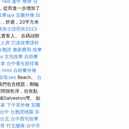
麼
rwd
逢甲 整骨
台
，從而進一步增加了
摩spa
宜蘭外燴
自
，舒適，20平方米
術士證照班2023
真實客人。 在碼頭附
單人房
穴道按摩課程
台胞證
搬家費用
按摩
ss
北屯按摩
自助餐
推拿
台中養生館排毒
復
html
自助餐外燴
谷歌seo
Beach。
台
我們包含標題，郵輪
房間很乾淨，但有點
域Galveston灣。 如
之家
下午茶外燴
宜蘭
台中
台胞證桃園
菲
台北
台中西屯按摩
整骨
竹北腰痛
台中市