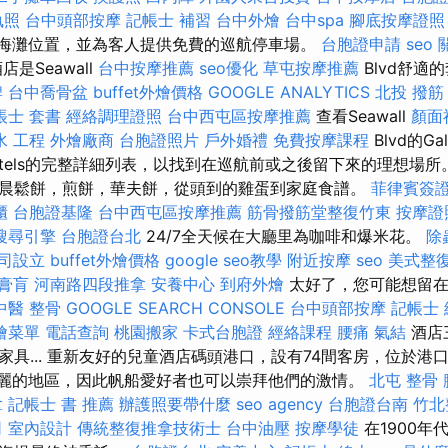
執照
台中頭部按摩
記帳士 補習
台中外燴
台中spa
腳底按摩證照
擊敗海灘位置，並為客人提供免費的巡航停車場。
台胞證申請
seo
是Seawall
台中按摩推薦
seo優化
草屯按摩推薦
Blvd舒適
牌
台中喬骨盆
buffet外燴價格
GOOGLE ANALYTICS
北投 撥筋
帳士 套書
經絡調理證照
台中西屯區按摩推薦
查看Seawall
顏面
水 工程
外燴廠商
台胞證照片
戶外婚禮
免費按摩課程
Blvd的Gal
tels的完整詳細列表，以找到在巡航前或之後留下來的理想場所。 
晨鬆餅，煎餅，華夫餅，從頭到的雞蛋到家庭食譜。
菲律賓簽
櫃
台胞證基隆
台中西屯區按摩推薦
筋骨撥筋堂整復竹東
按摩證
搜尋引擎
台胞證台北
24/7全天候在大廳里為咖啡和爆米花。
除
司設立
buffet外燴價格
google seo教學
附近按摩
seo
美式整
膏肓
河南路四段推拿
安養中心
到府外燴
太好了，您可能想留在
中醫 整骨
GOOGLE SEARCH CONSOLE
台中頭部按摩
記帳士 
燴菜單
電話查詢
桃園搬家
卡式台胞證
經絡課程
腰痛
氣結
酒店
家具... 重新友好的兒童酒店碼頭港口，設有74間客房，位於港
ese最美麗的地區，因此帆船愛好者也可以崇拜他們的激情。
北屯 整骨
拿
記帳士 書 推薦
辦護照要帶什麼
seo agency
台胞證台南
竹北
司
室內設計
傳統整復推拿技術士
台中油壓
按摩學徒
在1900年