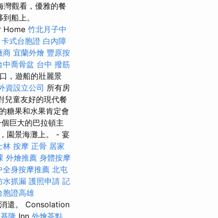
。 海灣觀看，優雅的餐
移到船上。
 Home
竹北月子中
卡式台胞證
白內障
廠商
宜蘭外燴
豐原按
台中喬骨盆
台中 撥筋
港口，遊船的壯麗景
外資設立公司
所有房
廳對兒童友好的現代餐
的糖果和水果肯定會
一個巨大的巴拉頓主
園景海灘上。 - 宴
士林 按摩
正骨
居家
課
外燴推薦
身體按摩
中全身按摩推薦
北屯
防水抓漏
護照申請
記
台胞證高雄
 Consolation
證基隆
Inn
外燴茶點