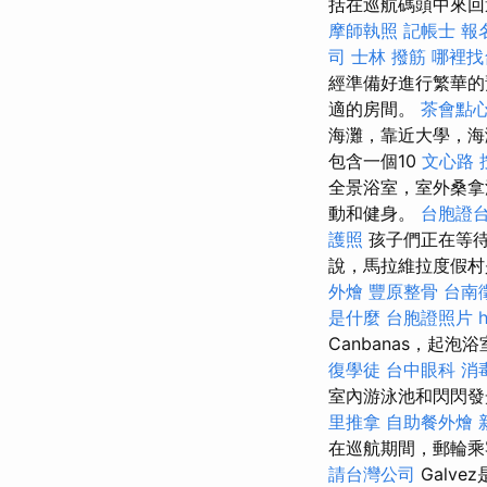
括在巡航碼頭中來回
摩師執照
記帳士 報
司
士林 撥筋
哪裡找
經準備好進行繁華
適的房間。
茶會點
海灘，靠近大學，
包含一個10
文心路 
全景浴室，室外桑拿
動和健身。
台胞證
護照
孩子們正在等待
說，馬拉維拉度假
外燴
豐原整骨
台南
是什麼
台胞證照片
Canbanas，起
復學徒
台中眼科
消
室內游泳池和閃閃發
里推拿
自助餐外燴
在巡航期間，郵輪乘客
請台灣公司
Galve