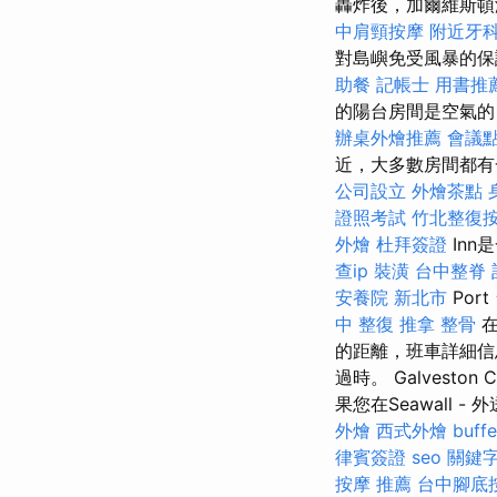
轟炸後，加爾維斯
中肩頸按摩
附近牙
對島嶼免受風暴的
助餐
記帳士 用書推
的陽台房間是空氣的，
辦桌外燴推薦
會議
近，大多數房間都有
公司設立
外燴茶點
證照考試
竹北整復
外燴
杜拜簽證
Inn
查ip
裝潢
台中整脊
安養院 新北市
Port
中 整復
推拿 整骨
在
的距離，班車詳細信
過時。 Galveston
果您在Seawall -
外燴
西式外燴
buf
律賓簽證
seo 關鍵
按摩 推薦
台中腳底