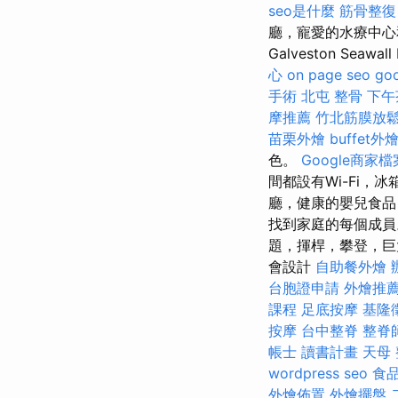
seo是什麼
筋骨整復
廳，寵愛的水療中心
Galveston Se
心
on page seo
go
手術
北屯 整骨
下午
摩推薦
竹北筋膜放
苗栗外燴
buffet外
色。
Google商家檔
間都設有Wi-Fi
廳，健康的嬰兒食品
找到家庭的每個成員
題，揮桿，攀登，巨
會設計
自助餐外燴
台胞證申請
外燴推
課程
足底按摩
基隆
按摩
台中整脊
整脊
帳士 讀書計畫
天母
wordpress seo
食
外燴佈置
外燴擺盤