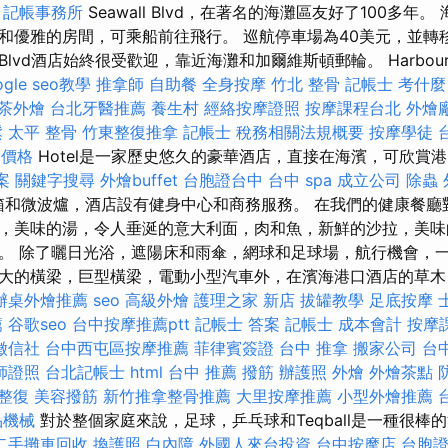
記帳事務所
Seawall Blvd，在著名的海灘區友好了100多年
和優雅的房間，可乘船前往飛行。 巡航停車場為40美元，並轉
awall Blvd酒店始終很受歡迎，靠近海灘和加爾維斯頓郵輪。 Harbour
ogle seo教學
推拿師
自助餐
全身按摩
竹北 整骨
記帳士 考什麼
茶外燴
台北牙醫推薦
養生村
經絡按摩證照
按摩課程台北
外燴
鬆
太平 整骨
竹東整復推拿
記帳士 稅務相關法規概要
按摩學徒
燴價格
Hotel是一家歷史悠久的豪華酒店，直接在海濱，可欣賞
案
關鍵字搜尋
外燴buffet
台胞證台中
台中 spa
成立公司
除蟲
，冰箱和微波爐，酒店設有健身中心和商務服務。 在我們的健康餐
，美味的湯，令人垂涎的意大利面，肉和魚，新鮮的沙拉，美味
。 除了曬日光浴，遮陽床和雨傘，網球和足球場，航行機會，
大的橫梁，巨型橫梁，電動小型汽車外，在濱海港口酒店的草木，
辦桌外燴推薦
seo
高級外燴
護理之家 新店
拔罐教學
足底按摩
薦
谷歌seo
台中按摩推薦ptt
記帳士 答案
記帳士 成本會計
按摩
徵信社
台中西屯區按摩推薦
菲律賓簽證
台中 推拿
搬家公司
台
師證照
台北記帳士
html
台中 推薦 撥筋
辦護照
外燴
外燴茶點
 整復
美容撥筋
新竹推拿整骨推薦
大里按摩推薦
小型外燴推薦
品機械
對於整個家庭來說，足球，乒乓球和Teqball是一種很棒的消遣。
二手攤車回收
換護照
白內障
外國人來台投資
台中按摩店
台胞