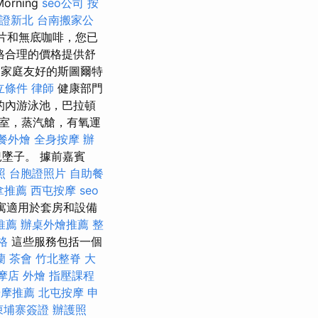
orning
seo公司
按
證新北
台南搬家公
物片和無底咖啡，您已
格合理的價格提供舒
家庭友好的斯圖爾特
立條件
律師
健康部門
的內游泳池，巴拉頓
室，蒸汽艙，有氧運
餐外燴
全身按摩
辦
墜子。 據前嘉賓
照
台胞證照片
自助餐
拿推薦
西屯按摩
seo
寓適用於套房和設備
推薦
辦桌外燴推薦
整
格
這些服務包括一個
蘭
茶會
竹北整脊
大
摩店
外燴
指壓課程
按摩推薦
北屯按摩
申
柬埔寨簽證
辦護照