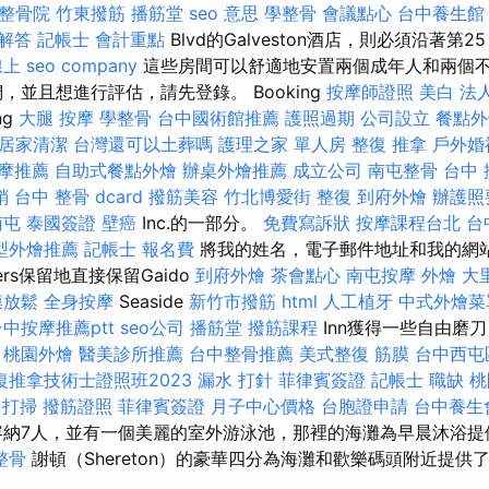
整骨院
竹東撥筋
播筋堂
seo 意思
學整骨
會議點心
台中養生館
 解答
記帳士 會計重點
Blvd的Galveston酒店，則必須沿著第2
線上
seo company
這些房間可以舒適地安置兩個成年人和兩個不
，並且想進行評估，請先登錄。 Booking
按摩師證照
美白
法
ng
大腿 按摩
學整骨
台中國術館推薦
護照過期
公司設立
餐點外
居家清潔
台灣還可以土葬嗎
護理之家 單人房
整復 推拿
戶外婚
摩推薦
自助式餐點外燴
辦桌外燴推薦
成立公司
南屯整骨
台中 
銷
台中 整骨 dcard
撥筋美容
竹北博愛街 整復
到府外燴
辦護照
南屯
泰國簽證
壁癌
Inc.的一部分。
免費寫訴狀
按摩課程台北
台
型外燴推薦
記帳士 報名費
將我的姓名，電子郵件地址和我的網
ers保留地直接保留Gaido
到府外燴
茶會點心
南屯按摩
外燴
大
膜放鬆
全身按摩
Seaside
新竹市撥筋
html
人工植牙
中式外燴菜
台中按摩推薦ptt
seo公司
播筋堂
撥筋課程
Inn獲得一些自由磨
。
桃園外燴
醫美診所推薦
台中整骨推薦
美式整復 筋膜
台中西屯
復推拿技術士證照班2023
漏水 打針
菲律賓簽證
記帳士 職缺
桃
打掃
撥筋證照
菲律賓簽證
月子中心價格
台胞證申請
台中養生
納7人，並有一個美麗的室外游泳池，那裡的海灘為早晨沐浴
整骨
謝頓（Shereton）的豪華四分為海灘和歡樂碼頭附近提供