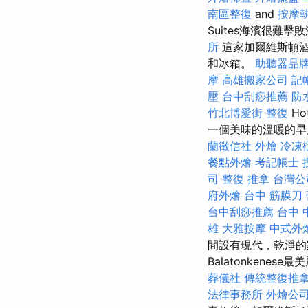
南區整復
and
按摩
Suites海濱很難
所
這家加爾維斯頓酒店
和冰箱。
助聽器品
摩
高雄搬家公司
記
壓
台中刮痧推薦
防
竹北博愛街 整復
Ho
一個美味的溫暖的早
蘭徵信社
外燴
冷凍
餐點外燴
考記帳士
司
整復 推拿
台灣公
府外燴
台中 筋膜刀
台中刮痧推薦
台中 
雄
大雅按摩
中式外
間設有現代，乾淨的
Balatonken
葬儀社
傳統整復推
法律事務所
外燴公