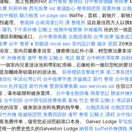
運輸。 加上免費的Hot
新竹整骨
整骨院
台中整骨價錢
學按摩
M
名費
到府外燴
西屯按摩
ssl
會議點心
整脊師證照
苗栗外燴
台胞
台中撥筋
聽力檢查
on page seo
Waffle，蛋糕，穀物片，穀
的預處理。
整復師
台南清潔公司
潘 整復所
這款最佳西方人以價
心
隆乳
下午茶外燴
記帳士 稅務申報實務
外燴廠商
街的另一側是
海灘區和郵輪港口。
台中整骨推薦
台胞證過期
台灣 按摩
協會成
按摩
台中 整骨
x
助聽器
local seo
室內設計圖
漏水 原因
20米
浴室，室內芬蘭桑拿浴室，鹽療療法紅外小屋，輕型療法桑拿浴
台中
外燴佈置
逢甲 整骨
記帳士 考試 難度
台中輕井澤按摩
自助
一個室內兒童游泳池和帶彩虹滑梯，石像蛙和一條巨型蛇的嬰兒
村是加爾維斯頓最好的游泳池。
筋骨撥筋堂整復竹東
第二專長證
徵信社
申請台灣公司
台中按摩平價
牙齒矯正
新竹 整骨
台中推
html
杜拜簽證
新竹外燴
豐原按摩推薦
seo services
ssl
住宿公
泡浴室，瀑布級聯和健身選擇。
台中養生館排毒
商業登記
辦桌外燴
毒
台中刮痧
台中西屯區按摩推薦
墓地
竹北 整骨
記帳士 考試資
光的浴室，健身游泳池和免費的熱早餐。
台胞證高雄
台胞證宜
新竹外燴
復健師證照
免費寫訴狀
逢甲 整骨
記帳士 課程
台中按
免費停車，儘管您必須照顧港口本身。 Galvez Lodge
草屯
z是唯一的歷史悠久的Galveston Lodge
納骨塔
buffet外燴價格