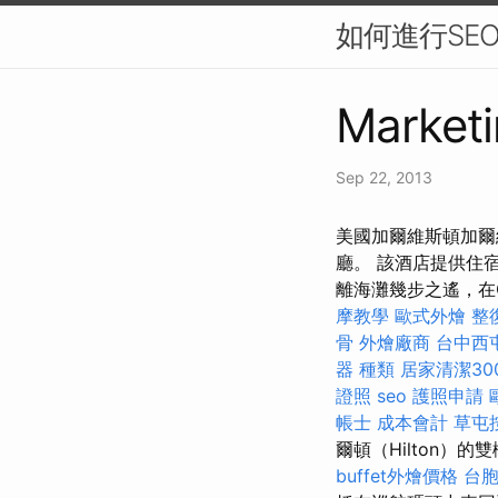
如何進行SE
Marketi
Sep 22, 2013
美國加爾維斯頓加爾
廳。 該酒店提供住宿
離海灘幾步之遙，在Crui
摩教學
歐式外燴
整
骨
外燴廠商
台中西
器 種類
居家清潔30
證照
seo
護照申請
帳士 成本會計
草屯
爾頓（Hilton
buffet外燴價格
台