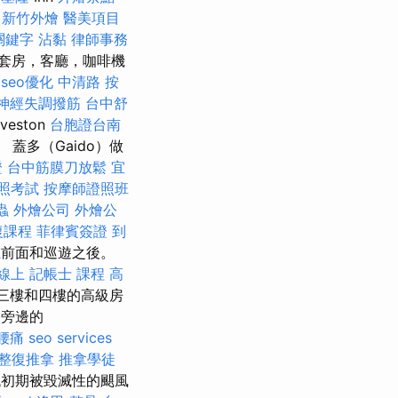
新竹外燴
醫美項目
 關鍵字
沾黏
律師事務
的套房，客廳，咖啡機
seo優化
中清路 按
神經失調撥筋
台中舒
veston
台胞證台南
蓋多（Gaido）做
證
台中筋膜刀放鬆
宜
照考試
按摩師證照班
蟲
外燴公司
外燴公
復課程
菲律賓簽證
到
前面和巡遊之後。
線上
記帳士 課程 高
三樓和四樓的高級房
口旁邊的
腰痛
seo services
整復推拿
推拿學徒
代初期被毀滅性的颶風