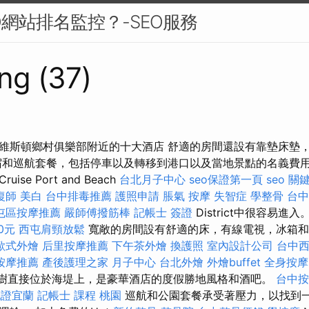
O網站排名監控？-SEO服務
ng (37)
維斯頓鄉村俱樂部附近的十大酒店 舒適的房間還設有靠墊床墊
和巡航套餐，包括停車以及轉移到港口以及當地景點的名義費用。 La 
se Port and Beach
台北月子中心
seo保證第一頁
seo 關
復師
美白
台中排毒推薦
護照申請
脹氣 按摩
失智症
學整骨
台中
屯區按摩推薦
嚴師傅撥筋棒
記帳士 簽證
District中很容易進入
0元
西屯肩頸放鬆
寬敞的房間設有舒適的床，有線電視，冰箱
歐式外燴
后里按摩推薦
下午茶外燴
換護照
室內設計公司
台中
按摩推薦
產後護理之家 月子中心
台北外燴
外燴buffet
全身按摩
）的雙樹直接位於海堤上，是豪華酒店的度假勝地風格和酒吧。
台中按
胞證宜蘭
記帳士 課程 桃園
巡航和公園套餐承受著壓力，以找到