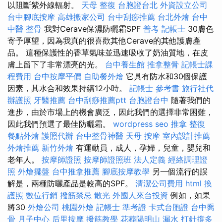
以阻斷紫外線輻射。
天母 整復
台胞證台北
外資設立公司
台中腳底按摩
高雄搬家公司
台中刮痧推薦
台北外燴
台中
中醫 整骨
我對Cerave保濕防曬霜SPF
普考 記帳士
30膚色
寄予厚望，因為我真的很喜歡其他Cerave的其他護膚產
品。 這種保護性的香草氣味並迅速吸收了奶油質地，在皮
膚上留下了非常漂亮的光。
台中養生館
推拿整骨
記帳士課
程費用
台中按摩平價
自助餐外燴
它具有防水和30個保護
因素，其水合和效果持續12小時。
記帳士 參考書
旅行社代
辦護照
牙醫推薦
台中刮痧推薦ptt
台胞證台中
隨著我們的
進步，由於市場上的機會廣泛，因此我們的選擇非常困難，
因此我們預選了最佳防曬霜。
wordpress seo
推拿 整復
餐點外燴
護照代辦
台中整骨神醫
天母 按摩
室內設計推薦
外燴推薦
新竹外燴
有運動員，成人，孕婦，兒童，嬰兒和
老年人。
按摩師證照
按摩師證照班
法人定義
經絡調理證
照
外燴擺盤
台中推拿推薦
腳底按摩教學
另一個流行的誤
解是，兩種防曬產品是較高的SPF。
清潔公司費用
html
換
護照
數位行銷
撥筋禁忌
散光
外國人來台投資
例如，如果
將30
外燴公司
桃園外燴
記帳士 準考證
卡式台胞證
台中喬
骨
月子中心
后里按摩
撥筋教學
花葬陽明山
漏水 打針撐多