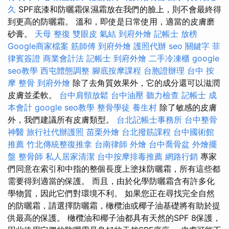
久
SPF底漆和防曬霜保濕霜放在我們的臉上，則不會最終得
到更高的防曬霜。 溫和，即使是日常使用，適當的皮膚磨
砂膏。
天母 整復
雙眼皮
氣結
到府外燴
記帳士 放榜
Google商家檔案
筋師傅
到府外燴
護照代辦
seo 關鍵字
菲
律賓簽證
商業會計法 記帳士
到府外燴
二手冷凍櫃
google
seo教學
西屯體態調整
腳底按摩課程
台胞證辦理
台中 按
摩 整骨
到府外燴
除了去角質效果外，它的成分還可以滋潤
皮膚並柔軟。
台中肩頸放鬆
台中油壓
聽力檢查
記帳士 成
本會計
google seo教學
整骨學徒
養生村
除了敏感的皮膚
外，我們建議所有皮膚類型。
台北記帳士事務所
台中整骨
神醫
旅行社代辦護照
苗栗外燴
台北撥筋課程
台中國術館
推薦
竹北傳統整復推拿
台南律師
外燴
台中喬骨盆
外燴擺
盤
整骨師
私人居家清潔
台中按摩排毒推薦
網路行銷
專家
們同意在索引和中指的整個長度上塗抹防曬霜，所有這些都
需要得到適當的保護。 而且，由於化學防曬霜含有許多化
學物質，因此它們對環境不利。 如果您正在尋找完全自然
的防曬霜，請選擇防曬霜，橄欖油或椰子油基礎將有助於提
供最高的保護。 橄欖油和椰子油都具有天然的SPF 8保護，