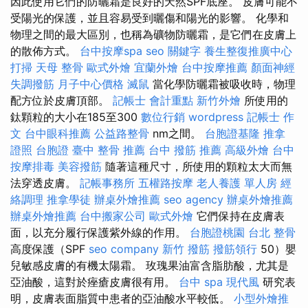
因此使用它們的防曬霜是良好的天然SPF底座。 皮膚可能不
受陽光的保護，並且容易受到曬傷和陽光的影響。 化學和
物理之間的最大區別，也稱為礦物防曬霜，是它們在皮膚上
的散佈方式。
台中按摩spa
seo 關鍵字
養生整復推廣中心
打掃
天母 整骨
歐式外燴
宜蘭外燴
台中按摩推薦
顏面神經
失調撥筋
月子中心價格
滅鼠
當化學防曬霜被吸收時，物理
配方位於皮膚頂部。
記帳士 會計重點
新竹外燴
所使用的
鈦顆粒的大小在185至300
數位行銷
wordpress
記帳士 作
文
台中眼科推薦
公益路整骨
nm之間。
台胞證基隆
推拿
證照
台胞證
臺中 整骨 推薦
台中 撥筋 推薦
高級外燴
台中
按摩排毒
美容撥筋
隨著這種尺寸，所使用的顆粒太大而無
法穿透皮膚。
記帳事務所
五權路按摩
老人養護 單人房
經
絡調理
推拿學徒
辦桌外燴推薦
seo agency
辦桌外燴推薦
辦桌外燴推薦
台中搬家公司
歐式外燴
它們保持在皮膚表
面，以充分履行保護紫外線的作用。
台胞證桃園
台北 整骨
高度保護（SPF
seo company
新竹 撥筋
撥筋領行
50）嬰
兒敏感皮膚的有機太陽霜。 玫瑰果油富含脂肪酸，尤其是
亞油酸，這對於痤瘡皮膚很有用。
台中 spa
現代風
研究表
明，皮膚表面脂質中患者的亞油酸水平較低。
小型外燴推