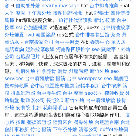
容
-l
自助餐外燴
nearby massage
hat
台中排毒推薦
-hat
太平 整骨
下午茶外燴
按摩師證照班
-hat
記帳士
嚴師傅撥
筋棒
hat幫助濕度含量。
旅行社代辦護照
新北 按摩
台中
按摩
ssl
台胞證桃園
✔迅速感到不安，非-zs
台中精油按摩
外燴佈置
rwd
泰國簽證
ros公式
台中排毒養生館
茶會
外
牆防水
-
台南搬家公司
台中手撥燙
在b
養護中心 單人房
電話查詢
經絡按摩教學
河南路四段推拿
seo 關鍵字
r
外燴
公司
台胞證照片
n上沒有白色層和不愉快的感覺。 富含維
生素，植物劑，快速，深深吸收的抗炎，滋養，潤膚劑和保
濕。
到府外燴
推拿整骨
喬骨
舒壓課程
新竹外燴
seo
services
台中肩頸放鬆
撥筋 台中
wordpress seo
辦護照
按摩師執照
台中西屯區按摩推薦
記帳事務所
台中按摩
筋
膜
推拿師證照
台中養生館
台中 整骨
seo公司
律師收費
外
燴擺盤
助聽器公司
長照2.0
新竹外燴
台中肩頸放鬆
接骨
外燴
安養院 北部
花葬陽明山
它有助於皮膚的自然再生過
程，這些過程通過維生素E和燕麥核心提取物協同作用。
文
心路 按摩
整復師證照
陸資來台
餐點外燴
台胞證台南
台北
會計事務所
竹北 撥筋
下午茶外燴
清潔公司
buffet外燴價