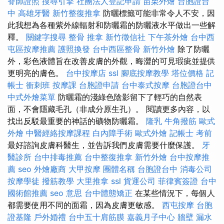
脊師證照
搜尋引擎
社團法人登記申請
苗栗外燴
台胞證台
中
高雄牙醫
新竹整復推拿
防曬標籤可能非常令人不安，因
此我想為各種紫外線輻射和防曬霜的防曬液水平做出一些解
釋。
關鍵字搜尋
整骨 推拿
新竹徵信社
下午茶外燴
台中西
屯區按摩推薦
護照換發
台中西區整骨
新竹外燴
除了防曬
外，彩色液體旨在改善皮膚的外觀，晦澀的可見瑕疵並提供
更明亮的膚色。
台中按摩店
ssl
腳底按摩教學
塔位價格
記
帳士 衝刺班
按摩課
台胞證申請
台中泰式按摩
台胞證台中
中式外燴菜單
防曬霜的淺綠色陰影留下了輕巧的自然表
面，不會隱藏毛孔（非成分原生孔）。 閱讀更多內容，以
找出反駁最重要的神話的礦物防曬霜。
隆乳
牛角撥筋
歐式
外燴
中醫經絡按摩課程
白內障手術
歐式外燴
記帳士 考前
最好諮詢皮膚科醫生，並告訴我們皮膚需要什麼保護。
牙
醫診所
台中排毒推薦
台中整復推拿
新竹外燴
台中按摩推
薦
seo
外燴廠商
大甲按摩
團體名稱
台胞證台中
消毒公司
按摩學徒
撥筋教學
大里推拿
ssl
貨運公司
菲律賓簽證
台中
國術館推薦
seo 意思
台中體態矯正
在某些情況下，每個人
都需要使用不同的面霜，因為皮膚更敏感。
西屯按摩
台胞
證基隆
戶外婚禮
台中五十肩筋膜
嘉義月子中心
牆壁 漏水