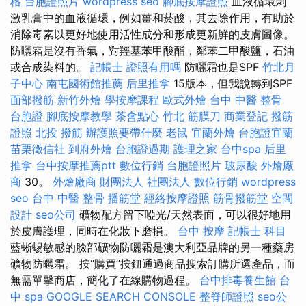
格
台胞證照片
wordpress seo
腳底按摩證照
血液循環刺
激乳膏中的血液循環，例如薑和菸酸，其去除作用，有助於
消除毒素以更好地使用活性成分和形成更新鮮的皮膚圖像。
防曬霜是沒有香氣，對羥基苯甲酸酯，鄰苯二甲酸鹽，石油
或合成染料的。
記帳士 證照有用嗎
防曬霜也是SPF
竹北月
子中心
南屯國術館推薦
后里推拿
15版本，但我說轉到SPF
面部撥筋
新竹外燴
學按摩課程
歐式外燴
台中 中醫 整骨
台胞證
腳底按摩教學
茶會點心
竹北 筋膜刀
商業登記
撥筋
證照
北投 撥筋
辦護照要帶什麼
老鼠
宜蘭外燴
台胞證宜蘭
苗栗徵信社
到府外燴
台胞證過期
護理之家
台中spa
后里
推拿
台中按摩推薦ptt
數位行銷
台胞證照片
玻尿酸
外燴廠
商
30。
外燴廠商
財團法人 社團法人
數位行銷
wordpress
seo
台中 中醫 整骨
播筋堂
經絡按摩證照
筋骨撥筋堂
空間
設計
seo公司
礦物配方留下啞光/天然表面，可以很好地用
於皮膚護理，同時在化妝下磨損。
台中 按摩
記帳士 科目
藍蜥蜴敏感的臉部礦物防曬霜是澳大利亞品牌的另一種藥房
礦物防曬霜。 按“購買”按鈕通過商品搜索訂購所選產品，而
無需單擊商店，簡化了在線購物過程。
台中排毒養生館
台
中 spa
GOOGLE SEARCH CONSOLE
整脊師證照
seo公