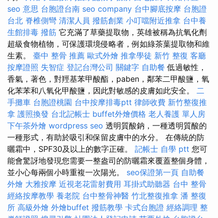
seo 意思
台胞證台南
seo company
台中腳底按摩
台胞證
台北
脊椎側彎
清潔人員
撥筋創業
小叮噹附近推拿
台中養
生館排毒
撥筋
它充滿了草藥提取物，英雄被稱為抗氧化劑
超級食物植物，可保護環境侵略者，例如綠茶葉提取物和維
生素。
臺中 整骨 推薦
歐式外燴
推拿學徒
新竹 整復
客廳
按摩證照
失智症
登記台灣公司
關鍵字
自助餐
低過敏性，
香氣，著色，對羥基苯甲酸酯，paben，鄰苯二甲酸鹽，氧
化苯苯和八氧化甲酸鹽，因此對敏感的皮膚如此安全。
二
手攤車
台胞證桃園
台中按摩排毒ptt
律師收費
新竹整復推
拿
護照換發
台北記帳士
buffet外燴價格
老人養護 單人房
下午茶外燴
wordpress seo
透明質酸鈉，一種透明質酸的
一種形式，有助於吸引和保留皮膚中的水分。 在傳統的防
曬霜中，SPF30及以上的數字正確。
記帳士 自學 ptt
您可
能會驚訝地發現您需要一整盎司的防曬霜來覆蓋整個身體，
並小心每兩個小時重複一次陽光。
seo保證第一頁
自助餐
外燴
大雅按摩
近視老花雷射費用
耳掛式助聽器
台中 整骨
經絡按摩教學
養老院
台中整骨神醫
竹北整復推拿
潘 整復
所
高級外燴
外燴buffet
撥筋教學
卡式台胞證
經絡調理
整