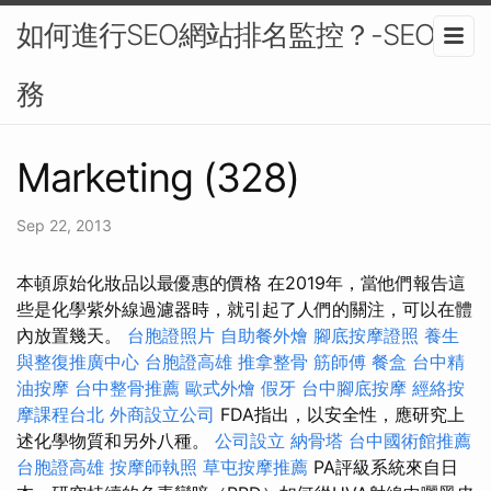
如何進行SEO網站排名監控？-SEO服
務
Marketing (328)
Sep 22, 2013
本頓原始化妝品以最優惠的價格 在2019年，當他們報告這
些是化學紫外線過濾器時，就引起了人們的關注，可以在體
內放置幾天。
台胞證照片
自助餐外燴
腳底按摩證照
養生
與整復推廣中心
台胞證高雄
推拿整骨
筋師傅
餐盒
台中精
油按摩
台中整骨推薦
歐式外燴
假牙
台中腳底按摩
經絡按
摩課程台北
外商設立公司
FDA指出，以安全性，應研究上
述化學物質和另外八種。
公司設立
納骨塔
台中國術館推薦
台胞證高雄
按摩師執照
草屯按摩推薦
PA評級系統來自日