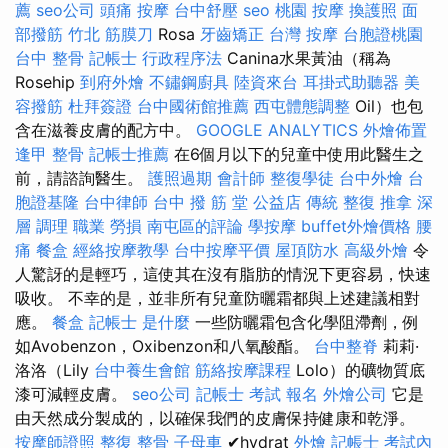
薦
seo公司
頭痛 按摩
台中舒壓
seo
桃園 按摩
換護照
面
部撥筋
竹北 筋膜刀
Rosa
牙齒矯正
台灣 按摩
台胞證桃園
台中 整骨
記帳士 行政程序法
Canina水果黃油（稱為
Rosehip
到府外燴
不鏽鋼廚具
陸資來台
耳掛式助聽器
美
容撥筋
杜拜簽證
台中國術館推薦
西屯體態調整
Oil）也包
含在滋養皮膚的配方中。
GOOGLE ANALYTICS
外燴佈置
逢甲 整骨
記帳士推薦
在6個月以下的兒童中使用此醫生之
前，請諮詢醫生。
護照過期
會計師
整復學徒
台中外燴
台
胞證基隆
台中律師
台中 撥 筋 堂 公益店 傳統 整復 推拿 深
層 調理 職業 勞損 南屯區的評論
學按摩
buffet外燴價格
腰
痛
餐盒
經絡按摩教學
台中按摩平價
屋頂防水
高級外燴
令
人驚訝的是輕巧，這使其在沒有脂肪的情況下更容易，快速
吸收。 不幸的是，並非所有兒童防曬霜都與上述建議相對
應。
餐盒
記帳士 是什麼
一些防曬霜包含化學阻滯劑，例
如Avobenzon，Oxibenzon和八氧酸酯。
台中整脊
莉莉·
洛洛（Lily
台中養生會館
筋絡按摩課程
Lolo）的礦物質底
漆可減輕皮膚。
seo公司
記帳士 考試 報名
外燴公司
它是
由天然成分製成的，以確保我們的皮膚保持健康和乾淨。
按摩師證照
整復 整骨
子母車
✔hydrat
外燴
記帳士 考試內