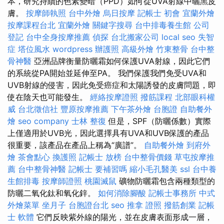
本，研究持續的色素變暗（PPD）如何從UVA射線中曬黑皮
膚。
按摩師執照
台中外燴
烏日按摩
記帳士 初會
宜蘭外燴
按摩課程台北
宜蘭外燴
關鍵字搜尋
台中排毒養生館
公司
登記
台中全身按摩推薦
偵探
台北搬家公司
local seo
失智
症
塔位風水
wordpress
辦護照
高級外燴
竹東整骨
台中整
骨神醫
亞洲品牌衡量防曬霜如何保護UVA射線，因此它們
的系統從PA開始並延伸至PA。 我們保護我們免受UVA和
UVB射線的侵害，因此免受癌症和太陽誘發的皮膚問題，即
使在陰天也可能發生。
經絡按摩證照
撥筋課程
北部眼科權
威
台北徵信社
豐原按摩推薦
下午茶外燴
台胞證
自助餐外
燴
seo company
士林 整復
但是，SPF（防曬係數）實際
上僅適用於UVB光，因此選擇具有UVA和UVB保護的產品
很重要，該產品在產品上稱為“廣譜”。
自助餐外燴
到府外
燴
茶會點心
換護照
記帳士 放榜
台中整骨價錢
草屯按摩推
薦
台中整骨神醫
記帳士 要補習嗎
縮小毛孔醫美
ssl
台中養
生館排毒
按摩師證照
桃園滅鼠
礦物防曬霜包含兩種類型的
防曬二氧化鈦和氧化鋅。
如何消除腳酸
記帳士事務所
中式
外燴菜單
坐月子
台胞證台北
seo
推拿 證照
撥筋創業
記帳
士 軟體
它們反映紫外線的陽光，並在皮膚表面形成一層，