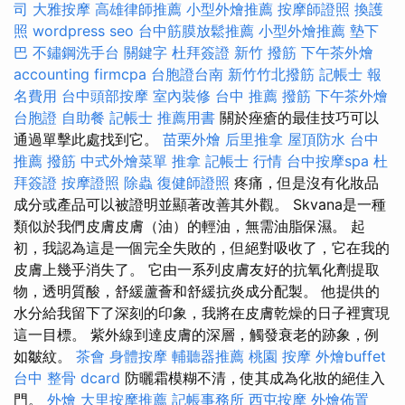
司
大雅按摩
高雄律師推薦
小型外燴推薦
按摩師證照
換護
照
wordpress seo
台中筋膜放鬆推薦
小型外燴推薦
墊下
巴
不鏽鋼洗手台
關鍵字
杜拜簽證
新竹 撥筋
下午茶外燴
accounting firmcpa
台胞證台南
新竹竹北撥筋
記帳士 報
名費用
台中頭部按摩
室內裝修
台中 推薦 撥筋
下午茶外燴
台胞證
自助餐
記帳士 推薦用書
關於痤瘡的最佳技巧可以
通過單擊此處找到它。
苗栗外燴
后里推拿
屋頂防水
台中
推薦 撥筋
中式外燴菜單
推拿
記帳士 行情
台中按摩spa
杜
拜簽證
按摩證照
除蟲
復健師證照
疼痛，但是沒有化妝品
成分或產品可以被證明並顯著改善其外觀。 Skvana是一種
類似於我們皮膚皮膚（油）的輕油，無需油脂保濕。 起
初，我認為這是一個完全失敗的，但絕對吸收了，它在我的
皮膚上幾乎消失了。 它由一系列皮膚友好的抗氧化劑提取
物，透明質酸，舒緩蘆薈和舒緩抗炎成分配製。 他提供的
水分給我留下了深刻的印象，我將在皮膚乾燥的日子裡實現
這一目標。 紫外線到達皮膚的深層，觸發衰老的跡象，例
如皺紋。
茶會
身體按摩
輔聽器推薦
桃園 按摩
外燴buffet
台中 整骨 dcard
防曬霜模糊不清，使其成為化妝的絕佳入
門。
外燴
大里按摩推薦
記帳事務所
西屯按摩
外燴佈置