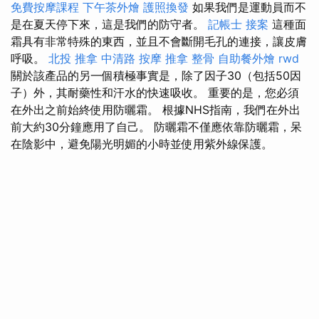
免費按摩課程
下午茶外燴
護照換發
如果我們是運動員而不
是在夏天停下來，這是我們的防守者。
記帳士 接案
這種面
霜具有非常特殊的東西，並且不會斷開毛孔的連接，讓皮膚
呼吸。
北投 推拿
中清路 按摩
推拿 整骨
自助餐外燴
rwd
關於該產品的另一個積極事實是，除了因子30（包括50因
子）外，其耐藥性和汗水的快速吸收。 重要的是，您必須
在外出之前始終使用防曬霜。 根據NHS指南，我們在外出
前大約30分鐘應用了自己。 防曬霜不僅應依靠防曬霜，呆
在陰影中，避免陽光明媚的小時並使用紫外線保護。