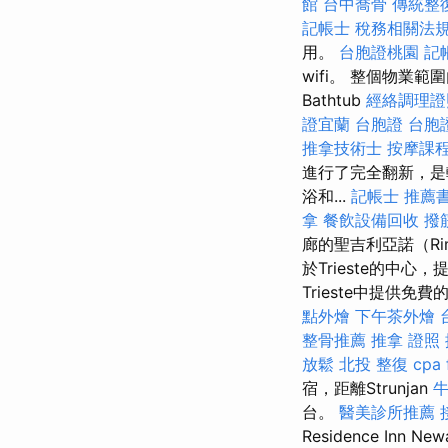
館
台中喬骨
傳統整
記帳士 稅務相關法
用。
台胞證桃園
記
wifi。 整個物業範
Bathtub
經絡調理證
證宜蘭
台胞證
台胞
推拿技術士
按摩課
進行了完全翻新，是
浴和...
記帳士 推薦
拿
餐飲設備回收
撥
廊的聖吉利亞諾（Rimin
於Trieste的中心，提供
Trieste中提供免費的
點外燴
下午茶外燴
整骨推薦
推拿 證照
放鬆
北投 整復
cpa 
宿，距離Strunjan
牛
台。
醫美診所推薦
Residence I