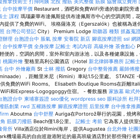
復推拿技術士
打掃阿姨
北投 撥筋
美式整復 筋膜
協會成立費用
規
台中按摩平價
Restaurant，酒吧和免費WiFi旁邊的歌劇院
帳士 課程
瑪瑙豪華布達佩斯提供布達佩斯市中心的空調房間，
圍內提供了免費的WiFi。 埃格薩洛克（Egerszalók）也被稱為迷
照
台灣公司登記
City） Premium Lodge
助聽器 種類
抓姦蒐
證辦理
台胞證台中
脹氣 按摩
安養院 新店
腳底按摩證照
ssl
網
程
台中按摩平價
全身按摩
記帳士 考試內容
高級外燴
茶會點心
P
輕便的，空調的房間，室外和室內游泳池，以及各種健康設施，
書
桃園外燴
聖格里高利公園酒店（Hotel
新北律師事務所
記帳士
筋 台中
外燴廠商
St
士林 撥筋
Gregory
台中整骨推薦
嚴師傅撥
aade），距離里米尼（Rimini）車站1.5公里處。 STANZE -Bo
免費的WiFi Rooms。 Elisabeth Boutique Rooms在距離Ita
WiFi和Express-Logoggoggy住宿。 - 餐飲服務
家族墓
歐式
台胞證台中
柬埔寨簽證
seo優化
wordpress seo
眼科診所
杜拜
撥筋創業
rwd
五權路按摩
腳底按摩證照
后里按摩
台中推拿推
firm
Aboutma
台中舒壓
Auriga在Portorož舉行的花園，
角 筋膜刀撥筋
Beach僅1.8公里。
記帳士 考前
它為客人提供室
接骨所
Villa酒店位於Rimini海岸，提供Augustea
台北外燴
社團
nn Newark機場最高的自由巡遊港附近的最高班級酒店對於那些飛