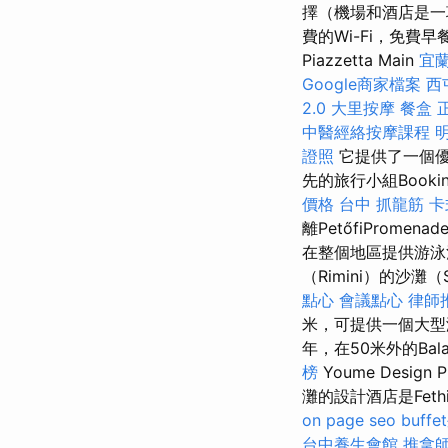
擇（機場和酒店是一
費的Wi-Fi，免費早
Piazzetta Main
宜
Google商家檔案
西
2.0
大里按摩
餐盒
中醫經絡按摩課程
證照
它提供了一個優
先的旅行小組Booki
價格
台中 抓龍筋
卡
離PetőfiProme
在整個地區提供游泳池
（Rimini）的沙灘（
點心
會議點心
律師
米，可提供一個大型海
年，在50米外的Bal
榜
Youme Desi
灘的設計酒店是Feth
on page seo
buff
台中養生會館
推拿