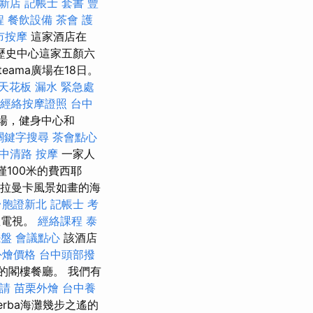
 新店
記帳士 套書
豐
程
餐飲設備
茶會
護
市按摩
這家酒店在
歷史中心這家五顏六
teama廣場在18日。
天花板 漏水 緊急處
經絡按摩證照
台中
車場，健身中心和
關鍵字搜尋
茶會點心
中清路 按摩
一家人
）僅100米的費西耶
於塔拉曼卡風景如畫的海
台胞證新北
記帳士 考
星電視。
經絡課程
泰
擺盤
會議點心
該酒店
t外燴價格
台中頭部撥
的閣樓餐廳。 我們有
請
苗栗外燴
台中養
terba海灘幾步之遙的