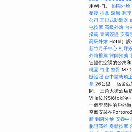
用Wi-Fi。
桃園外燴
整復 推拿 深層 調理
公司
耳掛式助聽器
屯按摩
高級外燴
台
撥筋
泰國簽證
安養
高級外燴
Hotel）
新竹月子中心
杜拜
外燴推薦
律師推薦
它提供空調的公寓和免
桃園
竹北 整骨
M70
辦護照
台中體態矯
拿
26公里。 宿舍亞
間。 三角大街酒店是
Villa位於Sió
一個季節性的戶外游泳池，
空氣安裝在Portor
新
到府外燴
安養中
胞證高雄
身體按摩