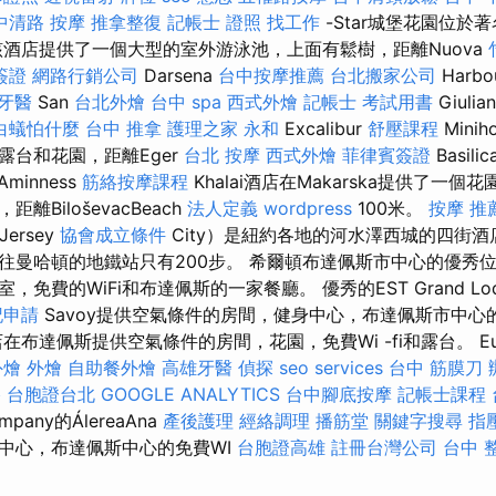
中清路 按摩
推拿整復
記帳士 證照 找工作
-Star城堡花園位於
該酒店提供了一個大型的室外游泳池，上面有鬆樹，距離Nuova
簽證
網路行銷公司
Darsena
台中按摩推薦
台北搬家公司
Harbo
牙醫
San
台北外燴
台中 spa
西式外燴
記帳士 考試用書
Giul
白蟻怕什麼
台中 推拿
護理之家 永和
Excalibur
舒壓課程
Mini
露台和花園，距離Eger
台北 按摩
西式外燴
菲律賓簽證
Basil
Aminness
筋絡按摩課程
Khalai酒店在Makarska提供了一
BiloševacBeach
法人定義
wordpress
100米。
按摩 推
Jersey
協會成立條件
City）是紐約各地的河水澤西城的四街
往曼哈頓的地鐵站只有200步。 希爾頓布達佩斯市中心的優秀
免費的WiFi和布達佩斯的一家餐廳。 優秀的EST Grand Lo
記申請
Savoy提供空氣條件的房間，健身中心，布達佩斯市中心的免
在布達佩斯提供空氣條件的房間，花園，免費Wi -fi和露台。 Eures
外燴
外燴
自助餐外燴
高雄牙醫
偵探
seo services
台中 筋膜刀
格
台胞證台北
GOOGLE ANALYTICS
台中腳底按摩
記帳士課程 
mpany的ÁlereaAna
產後護理
經絡調理
播筋堂
關鍵字搜尋
指
中心，布達佩斯中心的免費WI
台胞證高雄
註冊台灣公司
台中 整