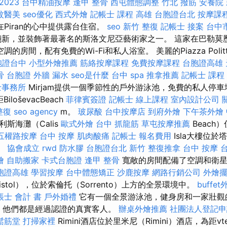
023
台中精油按摩
逢甲 整骨
西屯體態調整
竹北 撥筋
安養院
紋醫美
seo優化
西式外燴
記帳士 課程 高雄
台胞證台北
按摩課
ni在Piran的心中提供露台住宿。
seo
新竹 整復
記帳士 接案
台中
全翻新，並裝飾著最著名的斯洛文尼亞藝術家之一。 這家在巴勒莫
的房間，配有免費的Wi-Fi和私人浴室。 美麗的Piazza Polit
胞證台中
小型外燴推薦
筋絡按摩課程
免費按摩課程
台胞證高雄
骨
台胞證
外牆 漏水
seo是什麼
台中 spa
推拿推薦
記帳士 課程
士事務所
Mirjam提供一個季節性的戶外游泳池，免費的私人停
iloševacBeach
菲律賓簽證
記帳士 線上課程
室內設計公司
整復
seo agency
m。
玻尿酸
台中按摩店
到府外燴
下午茶外燴
斯海灘（Calis
歐式外燴
台中 抓龍筋
草屯按摩推薦
Beach
五權路按摩
台中 按摩
肌肉酸痛
記帳士 報名費用
Isla大樓位
。
協會成立
rwd
防水膠
台胞證台北
新竹 整復推拿
台中 按摩
燴
自助搬家
卡式台胞證
逢甲 整骨
寬敞的房間配備了空調和衛
胞證高雄
學習按摩
台中體態矯正
沙鹿按摩
網路行銷公司
外燴
stol），位於索倫托（Sorrento）上方的全景環境中。
buffe
帳士 會計 書
戶外婚禮
它有一個全景游泳池，健身房和一家壯觀
宿，他們都是經過認證的真實客人。
辦桌外燴推薦
社團法人登記申
鬆筋堂
打掃家裡
Rimini酒店位於里米尼（Rimini）酒店，為距v