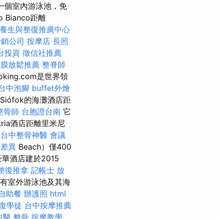
一個室內游泳池，免
Bianco距離
養生與整復推廣中心
行銷公司
按摩店
長照
台投資
徵信社推薦
筋膜放鬆推薦
整脊師
ng.com是世界領
台中泡腳
buffet外燴
Siófok的海灘酒店距
整骨師
台胞證台南
它
ria酒店距離里米尼
台中整骨神醫
會議
 差異
Beach）僅400
華酒店建於2015
整復推拿
記帳士 放
。 帶有室外游泳池及其海
自助餐
辦護照
html
復學徒
台中按摩推薦
中醫 整骨
按摩教學