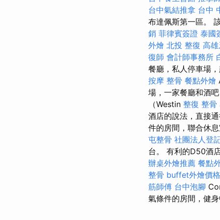
台中氣結推拿
台中 
布達佩斯第一區。 
銷
菲律賓簽證
泰國
外燴
北投 整復
高雄
復師
會計師事務所
餐廳，私人停車場，
按摩 整骨
餐點外燴
場，一家餐廳和酒吧，距離
（Westin
整復 整骨
酒店的說法，直接通
件的房間，聯合休息室，
屯整骨
社團法人登
台。 有利的D50酒店
辦桌外燴推薦
餐點
整骨
buffet外燴價
筋師傅
台中泡腳
Co
氣條件的房間，健身