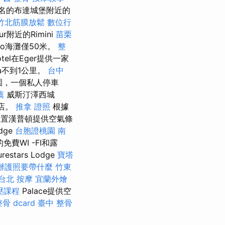
著名的布達城堡附近的
竹北筋膜放鬆
數位行
ur附近的Rimini
苗栗
iano海灘僅50米。
整
hotel在Eger提供一家
ica不到1公里。
台中
個花園，一個私人停車
薦
威斯汀澤西城
酒店。
推拿 證照
根據
位置漢普頓提供空氣條
dge
台胞證桃園
南
費WI -FI和露
tars Lodge
寶塔
辦護照要帶什麼
竹東
台北
按摩
宜蘭外燴
壓課程
Palace提供空
骨 dcard
臺中 整骨