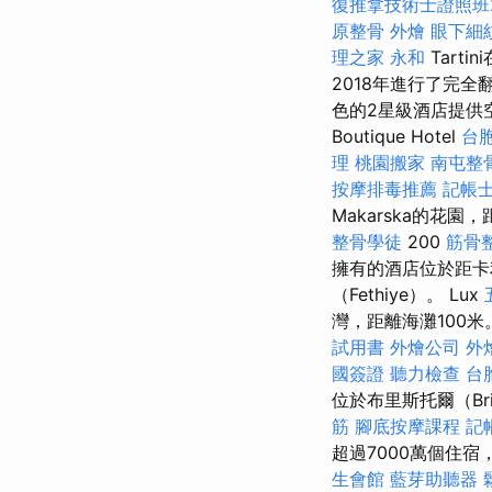
復推拿技術士證照班2
原整骨
外燴
眼下細
理之家 永和
Tarti
2018年進行了完
色的2星級酒店提供空調
Boutique Hotel
台
理
桃園搬家
南屯整
按摩排毒推薦
記帳
Makarska的花園，距B
整骨學徒
200
筋骨
擁有的酒店位於距卡利
（Fethiye）。 Lux
灣，距離海灘100米
試用書
外燴公司
外
國簽證
聽力檢查
台
位於布里斯托爾（Bri
筋
腳底按摩課程
記
超過7000萬個住
生會館
藍芽助聽器