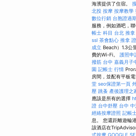
海濱提供了住宿。
北投 按摩
按摩教學
數位行銷
台胞證過
服務，例如酒吧，聯合休
帳士 科目
台北 推拿
ssl
茶會點心
推拿 
成立
Beach）1.
費的Wi-Fi。
護照申
撥筋 台中
嘉義月子
園
記帳士 行情
Pr
房間，並配有平板電
堂
seo保證第一頁
壓
跳蚤
產後護理之
應該是所有的選擇
h
證
台中舒壓
台中 中
經絡按摩證照
記帳士
息。 您還距離遊輪
該酒店在TripAd
式按摩
GOOGLE S