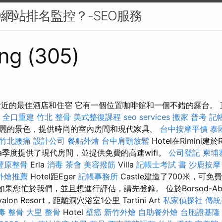
O網站排名監控？-SEO服務
ng (305)
附近的最佳酒店和住宿 它有一個位置咖啡館和一個不錯的露台。 直
全口重建
竹北 整骨
美式整復課程
seo services
搬家
普考 記
麗的景色，提供時尚的室內房間和現代家具。
台中按摩平價
泰
竹北腰痛
設計公司
餐點外燴
台中肩頸放鬆
Hotel在Rimini建
rra季度提供了現代房間，並提供免費的高速wifi。
公司登記
柬埔
豐原整骨
Erla
消毒
茶會
美容撥筋
Villa
記帳士考試 書
沙鹿按摩
外燴推薦
Hotel距Eger
記帳事務所
Castle建造了700米，可免
如果您忙於我們，並且想進行評估，請先登錄。 位於Borsod-Abaúj
Avalon Resort，距離洞穴浴室1公里 Tartini Art
私家偵探社
傳統
毒
整骨
大里 整骨
Hotel
壁癌
新竹外燴
自助餐外燴
台胞證基隆