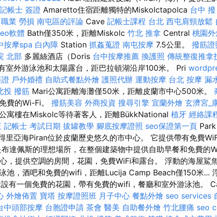
記帳士 簽證
Amaretto住宿距離獨特的Miskolctapolca
台中 撥
 職業 勞損 南屯區的評論
Cave
記帳士課程 台北
西屯肩頸放鬆
seo軟體
Bath僅350米，距離Miskolc
竹北 推拿
Central
桃園外
中按摩spa
白內障
Station
抓姦蒐證
南屯按摩
7.5公里。
撥筋證
院 北部
多麗絲酒店（Doris
台中按摩推薦
換護照
傳統整復推拿技
設有室外游泳池和太陽露台，距巴拉頓湖沿岸100米。 Pri
wordpr
簽證
戶外婚禮
自助式餐點外燴
護照代辦
運動按摩
台北 按摩
漏
北投 撥筋
Mari公寓距離海灘僅50米，距離皮蘭市中心500米。
費的Wi-Fi。
撥筋美容
外商投資
搜尋引擎
宜蘭外燴
玄濟宮_
公寓樓在Miskolc等待著客人，距離BükkNational
植牙
經絡課
正
記帳士 考試日期
拔罐教學
腳底按摩證照
seo保證第一頁
Par
得里亞海Piran位於皮蘭歷史悠久的市中心。 它提供帶有免費Wi
布達佩斯的理想場所，在整個建築物中提供自助早餐和免費的WiFi。 
fok的中心，提供空調的房間，花園，免費WiFi和露台。 浮動的海屋
酒吧和免費的wifi，距離Lucija Camp Beach僅150米.
ož設有一個免費的花園，帶有免費的wifi，餐廳和室外游泳池。 Call
心
外燴佈置
寶塔
按摩證照班
月子中心
餐點外燴
seo services
台中頭部按摩
台胞證申請
茶會
醫美
自助餐外燴
竹北腰痛
seo 