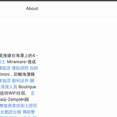
About
接建在海灘上的4 -
帳士
Miramare-僅成
國簽證
撥筋證照
自助
於Rimini，距離海灘幾
寨簽證
眼科診所
關
清潔人員
Boutique
費提供WiFi住宿。
玄
-Zemplén縣
整復推拿技術士證照
台胞證台南
傳統整