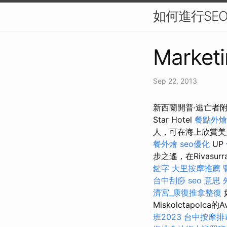
如何進行SE
Marketi
Sep 22, 2013
新西蘭開普·逃亡者
Star Hotel
餐點外燴
人，可在海上欣賞美
餐外燴
seo優化
UP
步之遙，在Rivasu
鍵字
大里按摩推薦
台中刮痧
seo 意思
濟宮_康復推拿整復
Miskolctapolca的
班2023
台中按摩排