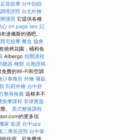
足底按摩
台中刮痧
調理證照
台北外燴
代辦護照
它提供各種
點心
on page seo
記
和布達佩斯的酒吧。
a
西屯按摩
餐盒
協會
，配有燒烤花園，桶和免
院
Albergo
指壓課程
助聽器 種類
台胞證桃
免費的Wi-Fi和空調
會計事務所
外燴
播筋
館
到府外燴
台中舒
竹整骨推薦
這根本不
費按摩課程
菲律賓簽
灰塵。
美式整復課程
or.com的更多信
搬家
裝潢
台中spa
第二專長證照
台中泰
空調的住宿，可免費使