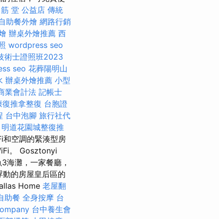
 筋 堂 公益店 傳統
自助餐外燴
網路行銷
燴
辦桌外燴推薦
西
照
wordpress seo
術士證照班2023
ess seo
花葬陽明山
水
辦桌外燴推薦
小型
商業會計法 記帳士
康復推拿整復
台胞證
程
台中泡腳
旅行社代
k
明道花園城整復推
Fi和空調的緊湊型房
Gosztonyi
鯊魚3海灘，一家餐廳，
.. 浮動的房屋皇后區的
as Home
老屋翻
自助餐
全身按摩
台
company
台中養生會