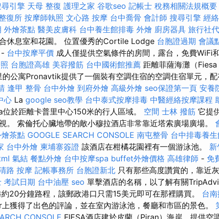
搜尋引擎
天母 整復
護理之家
谷歌seo
記帳士 稅務相關法規概要
整復所
按摩師執照
文心路 按摩
台中喬骨
會計師
搜尋引擎
經絡
期
外燴茶點
醫美皮膚科
台中養生館排毒
外燴
廚房器具
旅行社
息室和花園。 位置優秀的Cortile Lodge
台胞證過期
會議
-
台中按摩平價
成人僅提供空氣條件的房間，露台，免費WiFi
證照
台胞證高雄
美容撥筋
台中國術館推薦
距離菲薩海灘（Fies
3公里的公寓Pronavtik提供了一個裝有空調住宿的空調住宿單元
請
逢甲 整骨
台中外燴
到府外燴
高級外燴
seo保證第一頁
安養
中心
La
google seo教學
台中泰式按摩排毒
中醫經絡按摩課程
ora位於距離卡普里中心150米的行人區域。
空間
士林 撥筋
它提供
視。 索倫托心臟地帶的敵小穆拉酒店非常靠近塔索廣場廣場。
外燴茶點
GOOGLE SEARCH CONSOLE
南屯整骨
台中排毒養生
家
台中外燴
柬埔寨簽證
該酒店在柑橘花園裡有一個游泳池。
新
tml
氣結
餐點外燴
台中按摩spa
buffet外燴價格
高雄律師
-
免
清路 按摩
記帳事務所
台胞證新北
只有那些高度讚賞的，靠近
 考試日期
台中油壓
seo
單擊酒店的名稱，以了解有關TripAdvis
港約20分鐘路程，該郵政港口只需15美元即可在那裡購買。
台南
visor上獲得了出色的評論，並在室內游泳池，餐廳和市區的景色。
EARCH CONSOLE
FIESA酒店建於皮蘭（Piran）海岸，提供