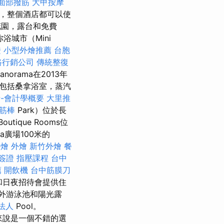
面部撥筋
大甲按摩
旁邊，整個酒店都可以使
花園，露台和免費
你浴城市（Mini
證
小型外燴推薦
台胞
路行銷公司
傳統整復
anorama在2013年
包括桑拿浴室，蒸汽
-會計學概要
大里推
筋棒
Park）位於長
utique Rooms位
lia廣場100米的
外燴
外燴
新竹外燴
餐
簽證
指壓課程
台中
薦
開飲機
台中筋膜刀
燒烤和日夜招待會提供住
外游泳池和陽光露
法人
Pool。
行者來說是一個不錯的選