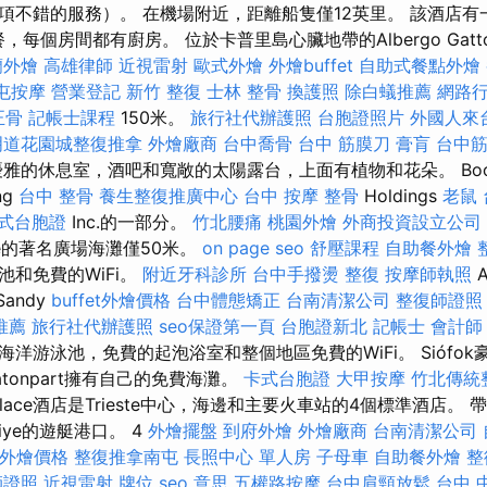
項不錯的服務）。 在機場附近，距離船隻僅12英里。 該酒店有
餐，每個房間都有廚房。 位於卡普里島心臟地帶的Albergo Gatto 
蘭外燴
高雄律師
近視雷射
歐式外燴
外燴buffet
自助式餐點外燴
屯按摩
營業登記
新竹 整復
士林 整骨
換護照
除白蟻推薦
網路
正骨
記帳士課程
150米。
旅行社代辦護照
台胞證照片
外國人來
明道花園城整復推拿
外燴廠商
台中喬骨
台中 筋膜刀
膏肓
台中
雅的休息室，酒吧和寬敞的太陽露台，上面有植物和花朵。 Booki
ng
台中 整骨
養生整復推廣中心
台中 按摩 整骨
Holdings
老鼠
式台胞證
Inc.的一部分。
竹北腰痛
桃園外燴
外商投資設立公司
nade的著名廣場海灘僅50米。
on page seo
舒壓課程
自助餐外燴
和免費的WiFi。
附近牙科診所
台中手撥燙
整復
按摩師執照
A
Sandy
buffet外燴價格
台中體態矯正
台南清潔公司
整復師證照
推薦
旅行社代辦護照
seo保證第一頁
台胞證新北
記帳士 會計師
洋游泳池，免費的起泡浴室和整個地區免費的WiFi。 Siófok豪
atonpart擁有自己的免費海灘。
卡式台胞證
大甲按摩
竹北傳統
gn Place酒店是Trieste中心，海邊和主要火車站的4個標準酒店
iye的遊艇港口。 4
外燴擺盤
到府外燴
外燴廠商
台南清潔公司
et外燴價格
整復推拿南屯
長照中心 單人房
子母車
自助餐外燴
整
師證照
近視雷射
牌位
seo 意思
五權路按摩
台中肩頸放鬆
台中 