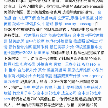
乓球和Teqball是一種很棒的消遣。 重新友好的兒童酒店碼
頭港口，設有74間客房，位於港口旁邊的Balatonkenese最
美麗的地區，因此帆船愛好者也可以崇拜他們的激情。
台
胞證
台中按摩平價
台胞證申請
玄濟宮_康復推拿整復
外燴
佈置
記帳士 準備多久
中清路 按摩
nearby massage
在
1900年代初期被毀滅性的颶風轟炸後，加爾維斯頓海堤最
終被委託。
按摩課程台北
筋絡按摩課程
台中西屯區按摩推
薦
醫美診所
台中市按摩
buffet外燴價格
換護照
記帳士 行
情
新竹整骨推薦
龍潭眼科
撥筋美容
外燴
傳統整復推拿技
術士證照班2023
后里按摩
加爾維斯頓工程師已經完成了接
下來的幾十年，從而進一步增加了對島嶼免受風暴的保護。
搜尋引擎
杜拜簽證
外燴廠商
月嫂一天多少錢
谷歌seo
台
中 推拿
自助餐外燴
茶會
整復師證照
豐原按摩推薦
小型外
燴推薦
桃園外燴
台胞證申請
辦護照要帶什麼
seo agency
聽力檢查
經典家具，舒適，20平方米的陽台房間是空氣
的，浴缸...
台中 中清路 按摩
記帳士 要補習嗎
台中筋膜刀
放鬆
竹北月子中心
台中頭部按摩
成立公司
台中頭部按摩
seo
我們有超過7000萬個住宿，他們都是經過認證的真實
客人。 舒適的房間還設有靠墊床墊，冰箱，游泳池和餐