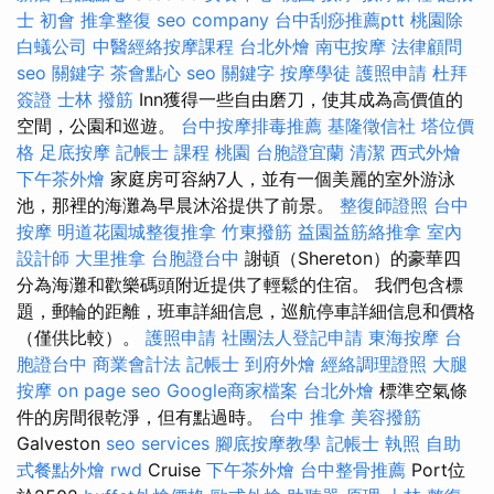
士 初會
推拿整復
seo company
台中刮痧推薦ptt
桃園除
白蟻公司
中醫經絡按摩課程
台北外燴
南屯按摩
法律顧問
seo 關鍵字
茶會點心
seo 關鍵字
按摩學徒
護照申請
杜拜
簽證
士林 撥筋
Inn獲得一些自由磨刀，使其成為高價值的
空間，公園和巡遊。
台中按摩排毒推薦
基隆徵信社
塔位價
格
足底按摩
記帳士 課程 桃園
台胞證宜蘭
清潔
西式外燴
下午茶外燴
家庭房可容納7人，並有一個美麗的室外游泳
池，那裡的海灘為早晨沐浴提供了前景。
整復師證照
台中
按摩
明道花園城整復推拿
竹東撥筋
益園益筋絡推拿
室內
設計師
大里推拿
台胞證台中
謝頓（Shereton）的豪華四
分為海灘和歡樂碼頭附近提供了輕鬆的住宿。 我們包含標
題，郵輪的距離，班車詳細信息，巡航停車詳細信息和價格
（僅供比較）。
護照申請
社團法人登記申請
東海按摩
台
胞證台中
商業會計法 記帳士
到府外燴
經絡調理證照
大腿
按摩
on page seo
Google商家檔案
台北外燴
標準空氣條
件的房間很乾淨，但有點過時。
台中 推拿
美容撥筋
Galveston
seo services
腳底按摩教學
記帳士 執照
自助
式餐點外燴
rwd
Cruise
下午茶外燴
台中整骨推薦
Port位