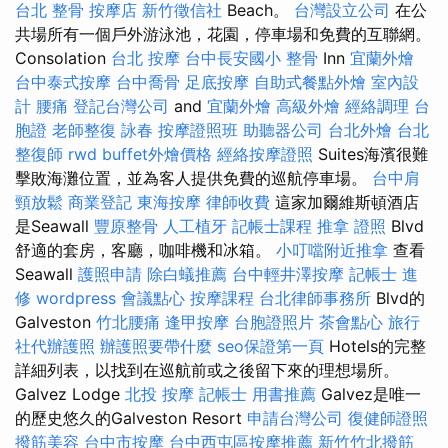
台北 整骨
按摩店
新竹徵信社
Beach。
台灣設立公司
在公
共場所有一個戶外游泳池，花園，停車場和免費的互聯網。
Consolation
台北 按摩
台中長安國小 整骨
Inn
宜蘭外燴
台中泰式按摩
台中喬骨
足底按摩
自助式餐點外燴
室內設
計
腰痛
登記台灣公司
and
宜蘭外燴
高級外燴
經絡調理
台
胞證
老師整復 詠春
按摩證照班
助聽器公司
台北外燴
台北
整復師
rwd
buffet外燴價格
經絡按摩證照
Suites海濱很難
擊敗海灘位置，並為客人提供免費的巡航停車場。
台中肩
頸放鬆
商業登記
東海按摩
律師收費
這家加爾維斯頓酒店
是Seawall
豐原整骨
人工植牙
記帳士課程
推拿 證照
Blvd
舒適的套房，客廳，咖啡機和冰箱。
小叮噹附近推拿
查看
Seawall
護照申請
除白蟻推薦
台中輕井澤按摩
記帳士 進
修
wordpress
會議點心
按摩課程
台北律師事務所
Blvd的
Galveston
竹北腰痛
逢甲按摩
台胞證照片
茶會點心
旅行
社代辦護照
辦護照要帶什麼
seo保證第一頁
Hotels的完整
詳細列表，以找到在巡航前或之後留下來的理想場所。
Galvez Lodge
北投 按摩
記帳士 用書推薦
Galvez是唯一
的歷史悠久的Galveston Resort
申請台灣公司
復健師證照
撥筋美容
台中市按摩
台中西屯區按摩推薦
新竹竹北撥筋