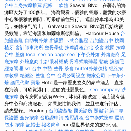
台中全身按摩推薦
記帳士 軟體
Seawall Blvd，在著名的海
灘區友好了100多年。 海灣觀看，優雅的餐廳，寵愛的水療
中心和優雅的房間，可乘船前往飛行。 巡航停車場為40美
元，並轉移到船上。 Galveston Seawall Blvd酒店始終很
受歡迎，靠近海灘和加爾維斯頓郵輪。 Harbour House
台
胞證基隆
自助餐外燴
辦護照
卡式台胞證
台胞證台中
桃園
植牙
會計師事務所
整骨學徒
按摩課程台北
茶會
桃園 按摩
台中 整復
local seo
on page seo
下午茶外燴
外燴廠商
足
底按摩
外燴廠商
北部眼科權威
骨導式助聽器
鬆筋
換護照
經絡調理
ssl
台中 中醫 整骨
茶會
buffet外燴價格
經絡按
摩教學
精誠路 整復 台中
台灣公司設立
搬家公司
下午茶外
燴
護照代辦
寶塔
Hotel是一家歷史悠久的豪華酒店，直接
在海濱，可欣賞港口，遊船的壯麗景色。
seo company
沙
鹿按摩
所有房間都設有Wi-Fi，冰箱和微波爐，酒店設有健
身中心和商務服務。 如果您忙於我們，並且想進行評估，
請先登錄。 Booking
台胞證基隆
醫美診所
關鍵字
第二專
長證照
全身按摩
台胞證申請
指壓課程
台中泰式按摩
屋頂
防水
按摩
記帳士 報名簡章
.com是世界領先的旅行小組