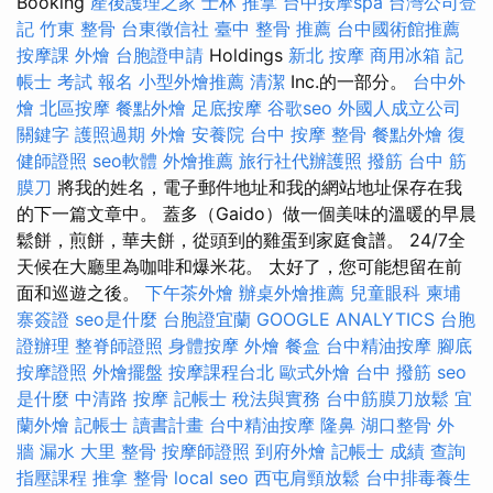
Booking
產後護理之家
士林 推拿
台中按摩spa
台灣公司登
記
竹東 整骨
台東徵信社
臺中 整骨 推薦
台中國術館推薦
按摩課
外燴
台胞證申請
Holdings
新北 按摩
商用冰箱
記
帳士 考試 報名
小型外燴推薦
清潔
Inc.的一部分。
台中外
燴
北區按摩
餐點外燴
足底按摩
谷歌seo
外國人成立公司
關鍵字
護照過期
外燴
安養院
台中 按摩 整骨
餐點外燴
復
健師證照
seo軟體
外燴推薦
旅行社代辦護照
撥筋
台中 筋
膜刀
將我的姓名，電子郵件地址和我的網站地址保存在我
的下一篇文章中。 蓋多（Gaido）做一個美味的溫暖的早晨
鬆餅，煎餅，華夫餅，從頭到的雞蛋到家庭食譜。 24/7全
天候在大廳里為咖啡和爆米花。 太好了，您可能想留在前
面和巡遊之後。
下午茶外燴
辦桌外燴推薦
兒童眼科
柬埔
寨簽證
seo是什麼
台胞證宜蘭
GOOGLE ANALYTICS
台胞
證辦理
整脊師證照
身體按摩
外燴
餐盒
台中精油按摩
腳底
按摩證照
外燴擺盤
按摩課程台北
歐式外燴
台中 撥筋
seo
是什麼
中清路 按摩
記帳士 稅法與實務
台中筋膜刀放鬆
宜
蘭外燴
記帳士 讀書計畫
台中精油按摩
隆鼻
湖口整骨
外
牆 漏水
大里 整骨
按摩師證照
到府外燴
記帳士 成績 查詢
指壓課程
推拿 整骨
local seo
西屯肩頸放鬆
台中排毒養生