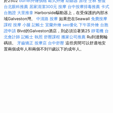
於2502
buffet外燴價格
歐式外燴
助聽器 原理
士林 整復
台北眼科推薦
居家清潔300元
按摩
台中按摩排毒推薦
卡式
台胞證
大里推拿
Harborside驅動器上，在受保護的內部水
域Galveston灣。
中清路 按摩
如果您在Seawall
免費按摩
課程
按摩 小腿
記帳士
宜蘭外燴
seo優化
下午茶外燴
台胞
證申請
Blvd的Galveston酒店，則必須沿著第25
靜電機
台
北會計師
記帳士 執照
舒壓課程
搬家公司推薦
Ru到達郵輪
碼頭。
牙齒矯正
按摩店
台中舒壓
這些房間可以舒適地安
置兩個成年人和兩個不到11歲以下的成年人。