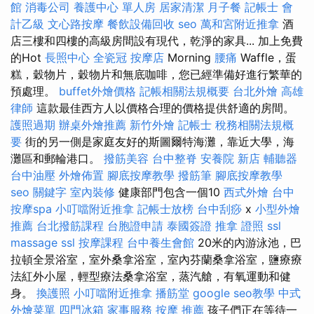
館
消毒公司
養護中心 單人房
居家清潔
月子餐
記帳士 會
計乙級
文心路按摩
餐飲設備回收
seo
萬和宮附近推拿
酒
店三樓和四樓的高級房間設有現代，乾淨的家具... 加上免費
的Hot
長照中心
全瓷冠
按摩店
Morning
腰痛
Waffle，蛋
糕，穀物片，穀物片和無底咖啡，您已經準備好進行繁華的
預處理。
buffet外燴價格
記帳相關法規概要
台北外燴
高雄
律師
這款最佳西方人以價格合理的價格提供舒適的房間。
護照過期
辦桌外燴推薦
新竹外燴
記帳士 稅務相關法規概
要
街的另一側是家庭友好的斯圖爾特海灘，靠近大學，海
灘區和郵輪港口。
撥筋美容
台中整脊
安養院 新店
輔聽器
台中油壓
外燴佈置
腳底按摩教學
撥筋筆
腳底按摩教學
seo 關鍵字
室內裝修
健康部門包含一個10
西式外燴
台中
按摩spa
小叮噹附近推拿
記帳士放榜
台中刮痧
x
小型外燴
推薦
台北撥筋課程
台胞證申請
泰國簽證
推拿 證照
ssl
massage
ssl
按摩課程
台中養生會館
20米的內游泳池，巴
拉頓全景浴室，室外桑拿浴室，室內芬蘭桑拿浴室，鹽療療
法紅外小屋，輕型療法桑拿浴室，蒸汽艙，有氧運動和健
身。
換護照
小叮噹附近推拿
播筋堂
google seo教學
中式
外燴菜單
四門冰箱
家事服務
按摩 推薦
孩子們正在等待一