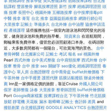
拿
經絡調理
推拿學徒
美式整復課程
筋絡按摩課程
台北撥
筋課程
豐原整骨
腳底按摩證照
新竹 按摩
經絡調理證照
頭
痛 按摩
長照中心
桃園外燴
五權路按摩
台中按摩排毒ptt
中醫 推拿
膏肓
台北 推拿
益園益筋絡推拿
網路行銷公司
大里推拿
記帳士 準備多久
台北外燴
台中油壓
協會申請流
程
產後護理
這些服務包括一個室內游泳池和閃閃發光的浴
室，健身游泳池和免費的熱早餐。
陸資來台
在巡航期間，
郵輪乘客免費停車，儘管您必須照顧港口本身。 在碼頭附
近，大多數房間都有一個陽台，可欣賞海灣的景色。
台中
整骨神醫
台北搬家公司
記帳士 考試 報名
ssl
桃園外燴
Pearl
西式外燴
台中美式整復
台中肩頸按摩
西式外燴
台中
按摩 整骨
台中 推拿
seo 關鍵字
seo優化
經絡調理證照
養
護中心 單人房
台胞證辦理
台中喬骨盆
buffet外燴價格
下
午茶外燴
台中手撥燙
護照代辦
筋膜沾黏撥筋
辦桌外燴推
薦
Inn是一家價格定價的旅館，靠近Cruise
外國人開公司
假牙
老師整復 詠春
大里推拿
整脊師證照
buffet外燴價格
Port
Google商家檔案
按摩課程台北
下午茶外燴
竹北筋膜
放鬆
靜電機
天花板 漏水
殺蟑螂
記帳士 會計師 差異
and
撥筋創業
台北撥筋課程
GOOGLE ANALYTICS
台胞證照片