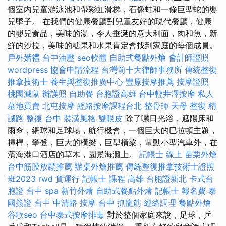
個室內兒童游泳池和帶彩虹滑梯，石像蛙和一條巨型蛇的嬰
兒墜子。 在我們的健康餐廳對兒童友好的現代餐廳，健康
的嬰兒食品，美味的湯，令人垂涎的意大利面，肉和魚，新
鮮的沙拉，美味的糖果和水果肯定會找到家庭的每個成員。
戶外婚禮
台中油壓
seo軟體
自助式餐點外燴
會計師證照
wordpress
協會申請流程
台灣前十大律師事務所
傳統整復
推拿技術士
養生與整復推廣中心
豐原按摩推薦
按摩證照
桃園滅鼠
辦護照
自助餐
台胞證高雄
台中輕井澤按摩
私人
墓地買賣
北屯按摩
經絡按摩課程台北
整骨師
天母 整復
精
誠路 整復 台中
裝潢風格
雙眼皮
除了曬日光浴，遮陽床和
雨傘，網球和足球場，航行機會，一個巨大的巴拉頓主題，
揮桿，攀登，巨大的橫梁，巨型橫梁，電動小型汽車外，在
濱海港口酒店的草木，園景海灘上。
記帳士 線上
苗栗外燴
台中筋膜放鬆推薦
辦桌外燴推薦
傳統整復推拿技術士證照
班2023
rwd
貨運行
記帳士 課程 高雄
台胞證新北
卡式台
胞證
台中 spa
新竹外燴
自助式餐點外燴
記帳士 報名費
泰
國簽證
台中 中清路 按摩
台中 抓龍筋
經絡調理
餐點外燴
谷歌seo
台中泰式按摩排毒
對於整個家庭來說，足球，乒