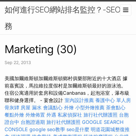
如何進行SEO網站排名監控？-SEO服
務
Marketing (30)
Sep 22, 2013
美國加爾維斯頓加爾維斯頓鄉村俱樂部附近的十大酒店 據
前嘉賓說，馬拉維拉度假村是加爾維斯頓最好的游泳池。
住宿公寓適用於套房和設備Canbanas，起泡浴室，瀑布級
聯和健身選擇。 - 宴會設計
室內設計推薦
養護中心 單人房
骨灰罈
房屋 漏水
會議點心
外燴
小型外燴推薦
茶會點心
餐點外燴
外燴佈置
外遇
私家偵探社
旅行社代辦護照
台胞
證台中
台胞證過期
旅行社代辦護照
GOOGLE SEARCH
CONSOLE
google seo教學
seo是什麼
明道花園城整復推