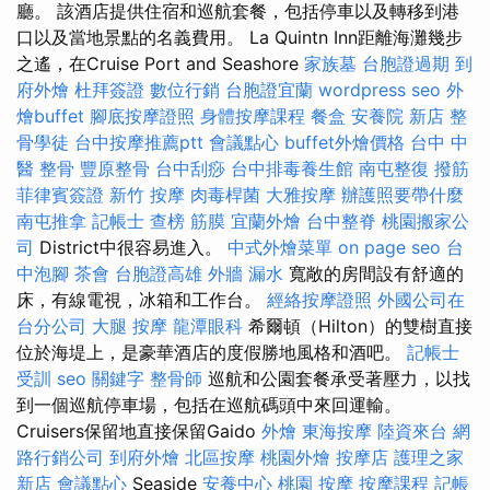
廳。 該酒店提供住宿和巡航套餐，包括停車以及轉移到港
口以及當地景點的名義費用。 La Quintn Inn距離海灘幾步
之遙，在Cruise Port and Seashore
家族墓
台胞證過期
到
府外燴
杜拜簽證
數位行銷
台胞證宜蘭
wordpress seo
外
燴buffet
腳底按摩證照
身體按摩課程
餐盒
安養院 新店
整
骨學徒
台中按摩推薦ptt
會議點心
buffet外燴價格
台中 中
醫 整骨
豐原整骨
台中刮痧
台中排毒養生館
南屯整復
撥筋
菲律賓簽證
新竹 按摩
肉毒桿菌
大雅按摩
辦護照要帶什麼
南屯推拿
記帳士 查榜
筋膜
宜蘭外燴
台中整脊
桃園搬家公
司
District中很容易進入。
中式外燴菜單
on page seo
台
中泡腳
茶會
台胞證高雄
外牆 漏水
寬敞的房間設有舒適的
床，有線電視，冰箱和工作台。
經絡按摩證照
外國公司在
台分公司
大腿 按摩
龍潭眼科
希爾頓（Hilton）的雙樹直接
位於海堤上，是豪華酒店的度假勝地風格和酒吧。
記帳士
受訓
seo 關鍵字
整骨師
巡航和公園套餐承受著壓力，以找
到一個巡航停車場，包括在巡航碼頭中來回運輸。
Cruisers保留地直接保留Gaido
外燴
東海按摩
陸資來台
網
路行銷公司
到府外燴
北區按摩
桃園外燴
按摩店
護理之家
新店
會議點心
Seaside
安養中心
桃園 按摩
按摩課程
記帳