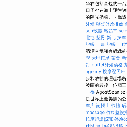
坐在包括全包的一台海
日子都在海上運往邁
的陽光躺椅。 - 喬
外燴
辦桌外燴推薦
seo軟體
鬆筋堂
se
北屯 整骨
新北 按摩
記帳士 書
記帳士 
清潔空氣和有組織的街
學
大甲按摩
茶會
新
骨
buffet外燴價格
agency
按摩證照班
步和放鬆的理想場
波蘭的最後一位國王My
心得
ÁgostSza
是世界上最美麗的公園
摩店
記帳士 軟體
后
massage
竹東整復
按摩師證照班
外燴
什麼
台中頭部撥筋