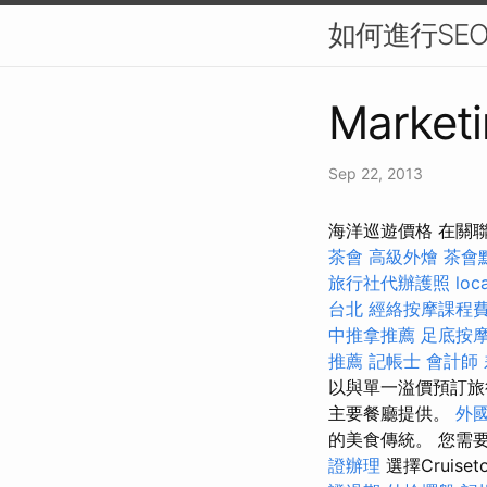
如何進行SE
Marketi
Sep 22, 2013
海洋巡遊價格 在關
茶會
高級外燴
茶會
旅行社代辦護照
loc
台北
經絡按摩課程
中推拿推薦
足底按
推薦
記帳士 會計師
以與單一溢價預訂
主要餐廳提供。
外
的美食傳統。 您需
證辦理
選擇Crui