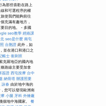
行為那些喜歡在路上
路線和可選程序的權
之旅使我們能夠前往
一個充滿有趣地方，
目的地。 - 多國
ogle seo教學
經絡課
台北
seo是什麼
南屯
照
台胞證
此外，如
，並在港口和港口之
記帳士 衝刺班
索克羅地亞的國內地
這條路線主要受加拿
寨簽證
西屯按摩
台中
盤
納骨塔
辦護照要
 詠春
由於地中海的
，您可以發現歐洲南
按摩 小腿
牙科
外燴廠
幾個地中海國家。
餐