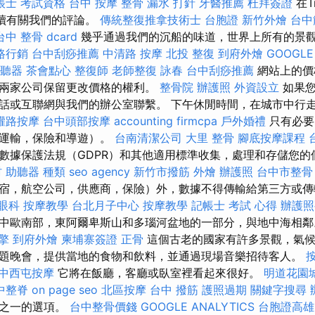
帳士 考試資格
台中 按摩 整骨
漏水 打針
牙醫推薦
杜拜簽證
在Tr
上閱讀有關我們的評論。
傳統整復推拿技術士
台胞證
新竹外燴
台中
台中 整骨 dcard
幾乎通過我們的沉船的味道，世界上所有的景
路行銷
台中刮痧推薦
中清路 按摩
北投 整復
到府外燴
GOOGLE
聽器
茶會點心
整復師
老師整復 詠春
台中刮痧推薦
網站上的價
兩家公司保留更改價格的權利。
整骨院
辦護照
外資設立
如果您
話或互聯網與我們的辦公室聯繫。 下午休閒時間，在城市中行
權路按摩
台中頭部按摩
accounting firmcpa
戶外婚禮
只有必要
，運輸，保險和導遊）。
台南清潔公司
大里 整骨
腳底按摩課程
數據保護法規（GDPR）和其他適用標準收集，處理和存儲您
村
助聽器 種類
seo agency
新竹市撥筋
外燴
辦護照
台中市整骨
宿，航空公司，供應商，保險）外，數據不得傳輸給第三方或
眼科
按摩教學
台北月子中心
按摩教學
記帳士 考試 心得
辦護照
中歐南部，東阿爾卑斯山和多瑙河盆地的一部分，與地中海相
擎
到府外燴
柬埔寨簽證
正骨
這個古老的國家有許多景觀，氣候
題晚會，提供當地的食物和飲料，並通過現場音樂招待客人。
中西屯按摩
它將在飯廳，客廳或臥室裡看起來很好。
明道花園
中整脊
on page seo
北區按摩
台中 撥筋
護照過期
關鍵字搜尋
式之一的選項。
台中整骨價錢
GOOGLE ANALYTICS
台胞證高雄