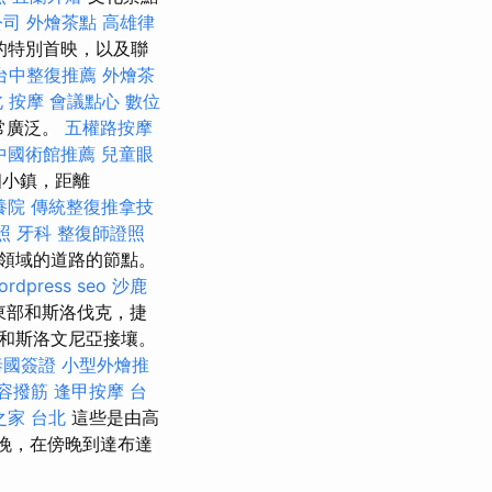
公司
外燴茶點
高雄律
的特別首映，以及聯
台中整復推薦
外燴茶
 按摩
會議點心
數位
非常廣泛。
五權路按摩
中國術館推薦
兒童眼
個小鎮，距離
養院
傳統整復推拿技
照
牙科
整復師證照
化領域的道路的節點。
ordpress seo
沙鹿
東部和斯洛伐克，捷
和斯洛文尼亞接壤。
泰國簽證
小型外燴推
容撥筋
逢甲按摩
台
之家 台北
這些是由高
晚，在傍晚到達布達