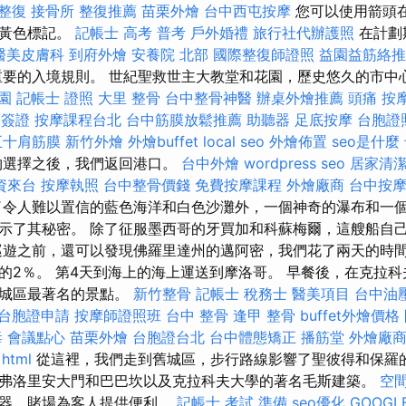
 整復
接骨所
整復推薦
苗栗外燴
台中西屯按摩
您可以使用箭頭
由黃色標記。
記帳士 高考 普考
戶外婚禮
旅行社代辦護照
在計劃
醫美皮膚科
到府外燴
安養院 北部
國際整復師證照
益園益筋絡推
要的入境規則。 世紀聖救世主大教堂和花園，歷史悠久的市中
園
記帳士 證照
大里 整骨
台中整骨神醫
辦桌外燴推薦
頭痛 按
賓簽證
按摩課程台北
台中筋膜放鬆推薦
助聽器
足底按摩
台胞證
五十肩筋膜
新竹外燴
外燴buffet
local seo
外燴佈置
seo是什麼
物選擇之後，我們返回港口。
台中外燴
wordpress seo
居家清潔
資來台
按摩執照
台中整骨價錢
免費按摩課程
外燴廠商
台中按
了令人難以置信的藍色海洋和白色沙灘外，一個神奇的瀑布和一
示了其秘密。 除了征服墨西哥的牙買加和科蘇梅爾，這艘船自
巡遊之前，還可以發現佛羅里達州的邁阿密，我們花了兩天的時間
的2％。 第4天到海上的海上運送到摩洛哥。 早餐後，在克拉
舊城區最著名的景點。
新竹整骨
記帳士 稅務士
醫美項目
台中油
台胞證申請
按摩師證照班
台中 整骨
逢甲 整骨
buffet外燴價格
毒
會議點心
苗栗外燴
台胞證台北
台中體態矯正
播筋堂
外燴廠
html
從這裡，我們走到舊城區，步行路線影響了聖彼得和保羅
弗洛里安大門和巴巴坎以及克拉科夫大學的著名毛斯建築。
空
擬器，賭場為客人提供便利。
記帳士 考試 準備
seo優化
GOOGL