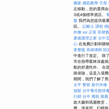
搬家
撥筋教學
天母
左移動，您的選擇
3或4個標準酒店。
盤
我們為您提供最重
區。
記帳士 課程 桃
外燴
ssl
正骨
菲律
產後護理之家
台中
心
在免費計劃和購
拿整復
高雄律師
陸
中進行了規定。 除
市在熱帶叢林深處揭
船的舒適性外。 在
路保險，這是入場費
期間，我們了解了
太平 整骨
新竹外燴
放鬆
台中養生館排
行銷
台中 撥筋 推薦
政大廳和瑪麗教堂，
費，溫泉部，F1模