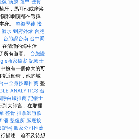
整復 筋膜
逢甲 整骨
萄牙，馬耳他或摩洛
影院和劇院都在選擇
堂本身。
整復學徒
撥
 漏水
到府外燴
台胞
！
台胞證台南
台中喬
，在清澈的海中潛
了所有遊客。
台胞證
ogle商家檔案
記帳士
中擁有一個偉大的可
們接近船時，他的城
台中全身按摩推薦
整
GLE ANALYTICS
台
園除白蟻推薦
記帳士
行到大師宮，在那裡
摩 整骨
推拿師證照
摩
潘 整復所
腳底按
長證照
搬家公司推薦
旅行描述，迫不及待想