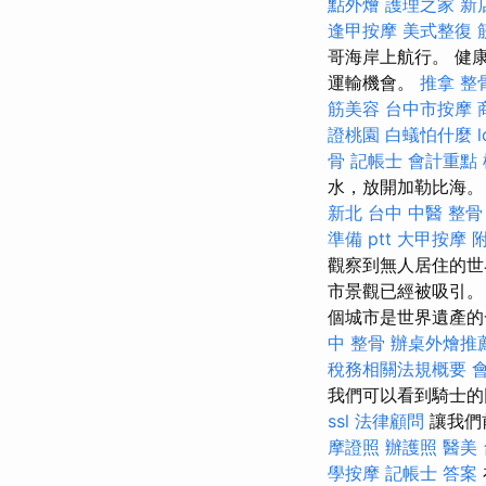
點外燴
護理之家 新
逢甲按摩
美式整復 
哥海岸上航行。 健
運輸機會。
推拿 整
筋美容
台中市按摩
證桃園
白蟻怕什麼
l
骨
記帳士 會計重點
水，放開加勒比海
新北
台中 中醫 整骨
準備 ptt
大甲按摩
觀察到無人居住的世
市景觀已經被吸引
個城市是世界遺產的
中 整骨
辦桌外燴推
稅務相關法規概要
我們可以看到騎士
ssl
法律顧問
讓我們
摩證照
辦護照
醫美
學按摩
記帳士 答案