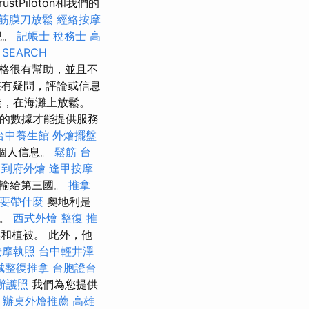
ustPiloton和我們的
筋膜刀放鬆
經絡按摩
觀。
記帳士 稅務士
高
 SEARCH
格很有幫助，並且不
有疑問，評論或信息
走，在海灘上放鬆。
的數據才能提供服務
台中養生館
外燴擺盤
的個人信息。
鬆筋
台
到府外燴
逢甲按摩
傳輸給第三國。
推拿
要帶什麼
奧地利是
鄰。
西式外燴
整復 推
和植被。 此外，他
按摩執照
台中輕井澤
城整復推拿
台胞證台
辦護照
我們為您提供
辦桌外燴推薦
高雄