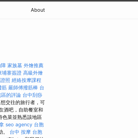
About
內障
家族墓
外燴推薦
柬埔寨簽證
高級外燴
師證照
經絡按摩課程
撥筋
嚴師傅撥筋棒
台
南屯區的評論
台中刮痧
不想交往的旅行者，可
在酒吧，自助餐室和
特色菜並熟悉該地區
拿
seo agency
台胞
幫助。
台中 按摩
台胞