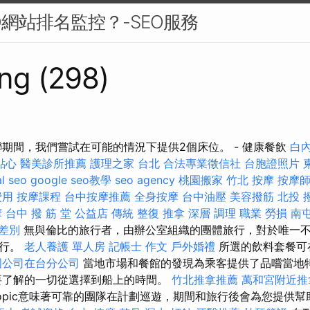
O網站排名監控？-SEO服務
ng (298)
聯期間，我們嘗試在可能的情況下提供2個床位。 - 健康餐飲
白
點心
醫美診所推薦
護理之家 台北
合法專業徵信社
台胞證照片
al seo
google seo教學
seo agency
桃園搬家
竹北 按摩
按摩
費用
按摩課程
台中按摩推薦
全身按摩
台中油壓
美容撥筋
北投 
摩
台中 撥 筋 堂 公益店 傳統 整復 推拿 深層 調理 職業 勞損 
 差別
無與倫比的旅行者，由辦公室組織的團體旅行，對於唯一
旅行。
老人養護 單人房
記帳士 作文
戶外婚禮
所選的飲料套餐可
國公司在台分公司
當地市場和餐館的發現為乘客提供了品嚐當地
要了解的一切從選擇到船上的時間。
竹北推拿推薦
萬和宮附近推
setopic意味著可靠的團隊在計劃巡遊，期間和旅行後會為您提供