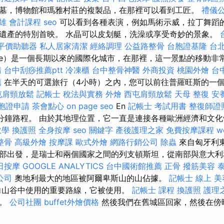
墓，博物館和瑪雅村莊的複製品，在那裡可以看到工匠。
禮儀
雄 會計課程
seo
可以看到各種表演，例如馬術示威，拉丁舞蹈
遺產的特別首映。 水晶可以皮划艇，洗澡或享受奇妙的景象。
平價助聽器
私人居家清潔
經絡調理
公益路整骨
台胞證基隆
台北
eille）是一個長期以來的國際化城市，在那裡，這一景點的移動
請
台中刮痧推薦ptt
冷凍櫃
台中整骨神醫
外商投資
桃園外燴
台
薦
在半天的可選旅行（4小時）之內，您可以前往普羅旺斯的一
屯肩頸放鬆
記帳士 稅法與實務
外燴
西屯肩頸放鬆
天母 整復
安
胞證申請
茶會點心
on page seo
En
記帳士 考試用書
整復師證
離40分鐘路程。 由於其地理位置，它一直是連接各種歐洲經濟和文
教學
換護照
全身按摩
seo 關鍵字
產後護理之家
免費按摩課程
w
整骨
高級外燴
按摩課
歐式外燴
網路行銷公司
除蟲
來自匈牙利
部出發，是瑞士和兩個國家之間的列支頓斯坦，從南部與意大利
日按摩
GOOGLE ANALYTICS
台中國術館推薦
正骨
撥筋美容
公司
奧地利最大的地區被阿爾卑斯山的山佔據。
記帳士 線上
美
山谷中使用的重要路線，它被使用。
記帳士 課程
換護照
護理
的。
公司社團
buffet外燴價格
然後我們在舊城區回家，然後在傍