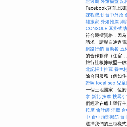
證過期
外燴擺盤
記
Facebook頁面
課程費用
台中外燴
雄搬家
外燴推薦
網
CONSOLE
耳掛式助
符合競標資格，因為
請求，請親自通過電
網路行銷
自助餐
五
的合作夥伴（住宿
旅行社根據歐盟一般
北記帳士推薦
養生
除合同服務（例如住
證照
local seo
兒童
一個土地國家，位於
拿
新北 按摩
搜尋引
們經常在船上舉行主
按摩
會計師
消毒
台
中
台中頭部撥筋
台
選擇我們的三種樣