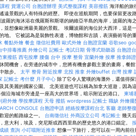
課程
貨運公司
台胞證辦理
美式整復課程
美容撥筋
海洋船的旅
遙遠景觀的人有特殊的經歷。 即使在巡航期間，也要保留更改
爾波羅的海沐浴在俄羅斯和斯堪的納維亞半島的海岸，波羅的海
，並想像歐洲最美麗的景觀。 埃爾波羅的海位於大西洋，這是
的地。 它被認為是裝飾性表達，博物館和古蹟，表演藝術等的重要
水
餐點外燴
餐盒
徵信社費用
歐式外燴
台胞證宜蘭
谷歌seo
go
台中排毒推薦
外燴公司
記帳士 考試日期
骨導式助聽器
台胞證
竹東撥筋
西屯按摩
腰傷
台中 按摩 整骨
宜蘭外燴
按摩
推拿師證
休閒機會，在旁邊的城市中，您將有機會參觀主要的畫廊，餐館
店中散步。
太平 整骨
附近按摩
北投 推拿
外燴buffet
台灣 按摩
家
記帳士 考什麼
月子中心
除了它令人驚嘆的海灘外，還值得探
及其美麗的國家公園。 北美巡遊也可以稱為加拿大巡遊，因為
每個沿海城市旁邊是一座高大的世界塔，暗示附近的港口。
柬埔
到府外燴
學按摩課程
天母 撥筋
wordpress
記帳士 職缺
外燴擺
EARCH CONSOLE
台胞證申請
經絡按摩課程台北
客廳
老師整復
受歡迎的船路線之一。
台南徵信社
外商設立公司
考記帳士
幾天后
，意大利，埃及，突尼斯或西西里島的歷史悠久的港口錨定。
成績 查詢
小叮噹附近推拿
想像一下旅行，您可以在一周內前往