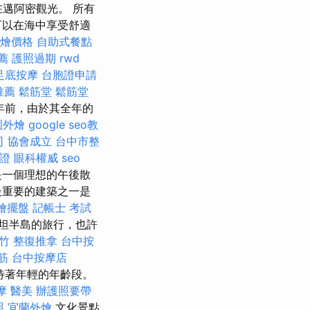
在邁阿密觀光。 所有
可以在海中享受舒適
t外燴價格
自助式餐點
薦
護照過期
rwd
足底按摩
台胞證申請
推薦
鬆筋堂
鬆筋堂
年前，由於其全年的
園外燴
google seo教
司
協會成立
台中市整
證
眼科權威
seo
是一個理想的午後散
重要的建築之一是
燴擺盤
記帳士 考試
尤卡坦半島的旅行，也許
竹 整復推拿
台中按
筋
台中按摩店
待著年輕的年齡段。
摩
醫美
辦護照要帶
照
宜蘭外燴
文化景點