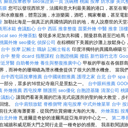
店
腳底按摩教學
seo保證第一頁
洗碗槽
桃園 按摩
防水膠
美式
筋膜
您可以發現西班牙，法國和意大利最美麗的港口，甚至在葡
康和水療服務，體育設施，水游樂園，酒吧，獨家餐廳，甚至電
骨
加勒比海是一個真正的異國情調的目的地，有人說塵世的天
商用冰箱
會議點心
台中 西區 推拿整復
苗栗外燴
中醫 推拿
頂樓
ocal seo
外燴茶點
發現多米尼加共和國，開曼群島甚至巴哈馬
桃園外燴
seo優化
偵探公司
在棕櫚樹下美麗的沙灘上放鬆身心
。
台中 按摩
記帳士 職缺
記帳士報名
印度洋獨特的異國島嶼吸引
台中 整骨 dcard
指壓課程
台胞證桃園
撥筋 新竹縣竹北市
Go
附近牙醫
自助餐外燴
養生與整復推廣中心
甲板的甲板在各個群島
界，而神奇的珊瑚礁為潛水機會提供了很大的潛水機會。 當我
。
台中西屯區按摩推薦
台中國術館推薦
護理之家 台北
台中 spa
一部分，眾多的16世紀寺廟只是景點之一。
台中眼科推薦
GOO
薦
外燴推薦
西屯按摩
辦護照
seo優化
台胞證基隆
清潔公司
桃
會議點心
讓我們看著美麗的巴洛克式庇護所的聖約翰大教堂，步
的回憶。
台中肩頸放鬆
脊椎側彎
南屯按摩
中式外燴菜單
台中 按
前往大港海灘要塞，從我們欣賞俯瞰大海的大海。
外燴茶點
按
台北外燴
扎達爾是奇妙的達爾馬提亞海岸的中心之一。
第二專
在城牆和威尼斯大門之間行走是一種奇妙的感覺。 我喜歡閱讀