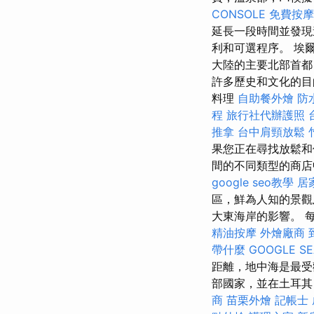
CONSOLE
免費按摩
延長一段時間並發現
利和可選程序。 埃
大陸的主要北部首都
許多歷史和文化的目
料理
自助餐外燴
防
程
旅行社代辦護照
推拿
台中肩頸放鬆
果您正在尋找放鬆和
間的不同類型的商
google seo教學
居
區，鮮為人知的景觀
大東海岸的影響。 
精油按摩
外燴廠商
帶什麼
GOOGLE S
距離，地中海是最
部國家，並在土耳其
商
苗栗外燴
記帳士 