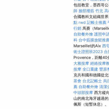
包括教堂，墨西哥公
師
臉部撥筋 竹北
高
合國教科文組織世界
點
rwd
記帳士推薦
行銷
馬賽（Mars
自助餐外燴
護照申
科
台中筋膜放鬆推
Marseillet的Aix
西
術士證照班2023
台
Provence，距
大雅按摩
經絡按摩
按摩
全口重建
豐原
克共和國和德國從北
茶會
台北記帳士
烏
薦
自助餐外燴
清潔
中頭部按摩
西方縱向
山的南北海牙越過
佩斯（短暫休息）。