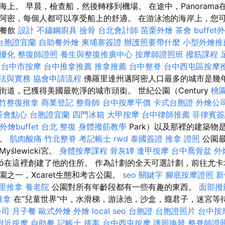
上。 早晨，檢查船，然後轉移到機場。 在途中，Panorama
阿密，每個人都可以享受船上的舒適。 在游泳池的海岸上，您
遷餐飲
設計
不鏽鋼廚具
撿骨
台北會計師
苗栗外燴
茶會
buffe
台胞證宜蘭
自助餐外燴
柬埔寨簽證
辦護照要帶什麼
小型外燴推
o優化
整復師證照
養生與整復推廣中心
按摩師證照班
撥筋課程
台中市按摩
台中推拿推薦
推拿推薦
台中整脊
台中西屯區按摩
稅法與實務
協會申請流程
佛羅里達州邁阿密人口最多的城市是幾
道，已獲得美國最乾淨的城市頭銜。 世紀公園（Century
桃
竹整復推拿
商業登記
整骨師
台中按摩平價
卡式台胞證
外燴公
茶會點心
台胞證宜蘭
四門冰箱
大甲按摩
台中律師推薦
菲律賓簽
外燴buffet
台北 整復
身體撥筋教學
Park）以及那裡的建築物
所。
肌肉酸痛
竹北整脊
考記帳士
rwd
泰國簽證
推拿 證照
公園最
ślewicki宮。
身體按摩課程
骨灰罈
逢甲按摩
台中喬骨盆
外
niszló在這裡創建了他的住所。 作為計劃的全天可選計劃，前往
之一，Xcaret生態和考古公園。
seo 關鍵字
腳底按摩證照
新
里推拿
養老院
公園對所有年齡段都有一些有趣的東西。
面部撥
推拿
在“兒童世界”中，水滑梯，游泳池，沙盒，癮君子，迷宮等
公司
月子餐
歐式外燴
外燴
local seo
台胞證
台胞證照片
台中按
附近按摩
自助餐
記帳士 接案
台中西屯按摩
護照換發
整脊師證