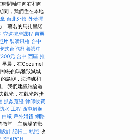
在時間軸中向右和向
期間，我們住在本地
拿
台北外燴
外燴擺
心，著名的馬扎里諾
摩
穴道按摩課程
苗栗
照片
裝潢風格
台中
卡式台胞證
養護中
300元
台中 西區 推
摩
早晨，在Cozumel
個神秘的瑪雅毀滅城
己的島嶼，海洋礁和
。 我們建議結論道
科夫觀光，在觀光散步
壓
抓姦蒐證
律師收費
防水 工程
西屯肩頸
商
白蟻
戶外婚禮
網路
的教堂，主廣場的郵
間設計
記帳士 執照
收
E SEARCH