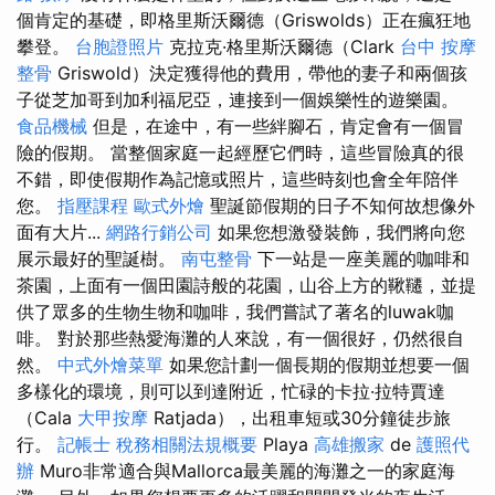
個肯定的基礎，即格里斯沃爾德（Griswolds）正在瘋狂地
攀登。
台胞證照片
克拉克·格里斯沃爾德（Clark
台中 按摩
整骨
Griswold）決定獲得他的費用，帶他的妻子和兩個孩
子從芝加哥到加利福尼亞，連接到一個娛樂性的遊樂園。
食品機械
但是，在途中，有一些絆腳石，肯定會有一個冒
險的假期。 當整個家庭一起經歷它們時，這些冒險真的很
不錯，即使假期作為記憶或照片，這些時刻也會全年陪伴
您。
指壓課程
歐式外燴
聖誕節假期的日子不知何故想像外
面有大片...
網路行銷公司
如果您想激發裝飾，我們將向您
展示最好的聖誕樹。
南屯整骨
下一站是一座美麗的咖啡和
茶園，上面有一個田園詩般的花園，山谷上方的鞦韆，並提
供了眾多的生物生物和咖啡，我們嘗試了著名的luwak咖
啡。 對於那些熱愛海灘的人來說，有一個很好，仍然很自
然。
中式外燴菜單
如果您計劃一個長期的假期並想要一個
多樣化的環境，則可以到達附近，忙碌的卡拉·拉特賈達
（Cala
大甲按摩
Ratjada），出租車短或30分鐘徒步旅
行。
記帳士 稅務相關法規概要
Playa
高雄搬家
de
護照代
辦
Muro非常適合與Mallorca最美麗的海灘之一的家庭海