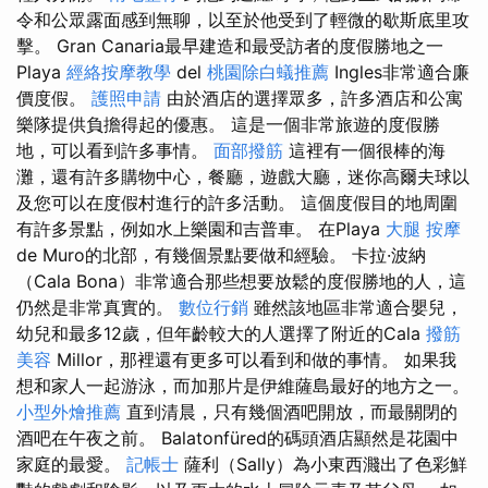
令和公眾露面感到無聊，以至於他受到了輕微的歇斯底里攻
擊。 Gran Canaria最早建造和最受訪者的度假勝地之一
Playa
經絡按摩教學
del
桃園除白蟻推薦
Ingles非常適合廉
價度假。
護照申請
由於酒店的選擇眾多，許多酒店和公寓
樂隊提供負擔得起的優惠。 這是一個非常旅遊的度假勝
地，可以看到許多事情。
面部撥筋
這裡有一個很棒的海
灘，還有許多購物中心，餐廳，遊戲大廳，迷你高爾夫球以
及您可以在度假村進行的許多活動。 這個度假目的地周圍
有許多景點，例如水上樂園和吉普車。 在Playa
大腿 按摩
de Muro的北部，有幾個景點要做和經驗。 卡拉·波納
（Cala Bona）非常適合那些想要放鬆的度假勝地的人，這
仍然是非常真實的。
數位行銷
雖然該地區非常適合嬰兒，
幼兒和最多12歲，但年齡較大的人選擇了附近的Cala
撥筋
美容
Millor，那裡還有更多可以看到和做的事情。 如果我
想和家人一起游泳，而加那片是伊維薩島最好的地方之一。
小型外燴推薦
直到清晨，只有幾個酒吧開放，而最關閉的
酒吧在午夜之前。 Balatonfüred的碼頭酒店顯然是花園中
家庭的最愛。
記帳士
薩利（Sally）為小東西濺出了色彩鮮