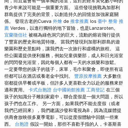
間，而且還會有一個單獨的浴室，這對於經常美化數小時的
青少年來說可能是一個重要方面。 這些發現挑戰為加那利
群島提供了完美的背景，以創造持久的回憶並加強家庭關
係。 發現古老的Cueva
外燴
de
推拿推薦
los
臺中 整骨 推
薦
Verdes，以進行獨特的地下冒險，也是Lanzaroten。
宜蘭徵信社
被稱為綠色洞穴的巨大，流動的熔岩飛行提供
了豐富的歷史和地質特徵。 當我們發現到加那利群島的遊
樂園和歷史景點時，讓我們去一次旅行和虛構的旅程。 這
些公園還提供便利服務，例如兒童俱樂部，成人和日光浴室
的閃閃發光浴室，因此每個人都有一天的水娛樂和放鬆。
一定要帶您的孩子的毯子，床單，毛巾和聚會，即使所有這
些都可以在酒店或養老金中找到。
豐原按摩推薦
大多數住
宿都提供早餐或半板，但許多人更喜歡全力以赴的服務來舒
適和實用。
卡式台胞證
台中國術館推薦
工商登記
在三個
孩子的知識分子雕刻家庭中，聯合度假是一個大問題，所以
孩子們也在工作。 另一方面，如果我們不能去度假（或者
我們已經回來），我們建議沙發和電視為B，因為流媒體提
供商會放映很多夏季電影，可以從度假體驗中回饋一些東
西。
台胞證
假設一開始，那些不喜歡手指的人，卡基斯喜