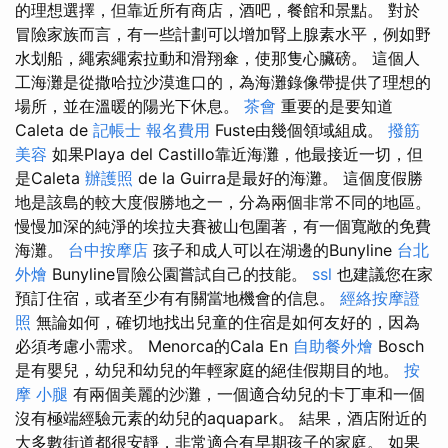
的理想選擇，但靠近所有商店，酒吧，餐館和景點。 對於
冒險家族而言，有一些計劃可以增加腎上腺素水平，例如野
水划船，繩索繩索拉動和滑翔傘，使那隻心臟磅。 這個人
工海灘是從撒哈拉沙漠進口的，為海灘錄像帶提供了理想的
場所，並在溫暖的陽光下休息。
茶會
重要的是要知道
Caleta de
記帳士 報名費用
Fuste由幾個領域組成。
撥筋
美容
如果Playa del Castillo靠近海灘，他最接近一切，但
是Caleta
辦護照
de la Guirra是最好的海灘。 這個度假勝
地是該島的較大度假勝地之一，分為兩個非常不同的地區。
慢慢加深的純淨的埃拉夫賽被山包圍著，有一個寬敞的免費
海灘。
台中按摩店
孩子和成人可以在湖邊的Bunyline
台北
外燴
Bunyline冒險公園嘗試自己的技能。
ssl
也建議您在家
預訂住宿，或者至少有有關當地機會的信息。
經絡按摩證
照
無論如何，確切地找出兒童的住宿是如何友好的，因為
必須考慮小需求。 Menorca的Cala En
自助餐外燴
Bosch
是有嬰兒，幼兒和幼兒的年輕家庭的絕佳假期目的地。
按
摩 小腿
有兩個美麗的沙灘，一個適合幼兒的卡丁車和一個
沒有極端經驗元素的幼兒的aquapark。 結果，酒店附近的
大多數街道都很安靜，非常適合有早期孩子的家庭。 如果