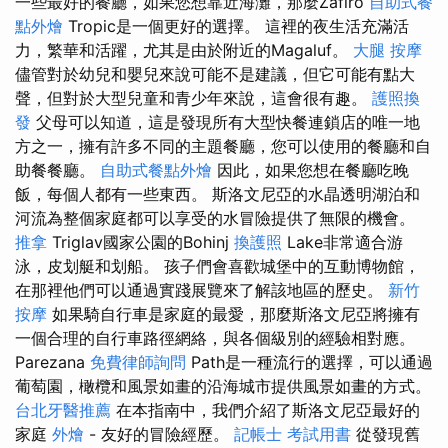
一些最好的餐廳，如果您想靠近海灘，那麼Zafiro
自助式餐
點外燴
Tropic是一個更好的選擇。 這裡的夜生活充滿活
力，繁華和活躍，尤其是由於附近的Magaluf。
大腿 按摩
儘管對於幼兒和嬰兒來說可能不是建議，但它可能有點大
聲，但對於大型兒童和青少年來說，這會很有趣。
護照換
發
父母可以知道，這是發現所有大型快餐連鎖店的唯一地
方之一，擁有許多不同的主題餐廳，您可以使用的餐廳和自
助餐餐廳。
自助式餐點外燴
因此，如果您想在餐廳吃晚
飯，每個人都有一些東西。 斯洛文尼亞的水晶透明湖泊和
河流為整個家庭都可以享受的水冒險提供了無限的機會。
推拿
Triglav國家公園的Bohinj
換護照
Lake非常適合游
泳，皮划艇和划船。 孩子們會喜歡城堡中的互動博物館，
在那裡他們可以通過實踐展覽來了解該地區的歷史。
新竹
按摩
如果騎自行車是家庭的最愛，那麼斯洛文尼亞將擁有
一個合理的自行車路徑網絡，與各個級別的經驗相對應。
Parezana
免費律師詢問
Path是一種流行的選擇，可以通過
葡萄園，橄欖和風景如畫的沿海城市提供風景如畫的方式。
台北牙醫推薦
在本指南中，我們介紹了斯洛文尼亞最好的
家庭
外燴
- 友好的冒險經歷。
記帳士 考試用書
從發現舊