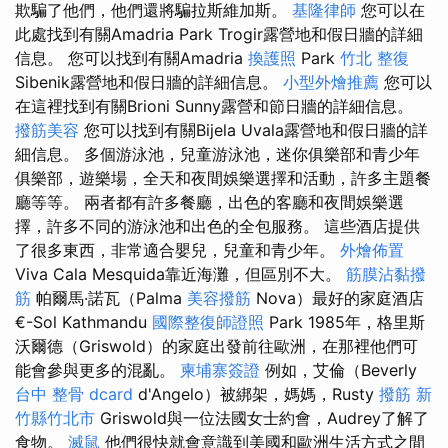
欺騙了他們，他們還將騙拉斯維加斯。
基隆律師
您可以在
此處找到有關Amadria Park Trogir露營地和假日牆的詳細
信息。 您可以找到有關Amadria
換護照
Park
竹北 整復
Sibenik露營地和假日牆的詳細信息。
小型外燴推薦
您可以
在這裡找到有關Brioni Sunny露營和節日牆的詳細信息。
撥筋美容
您可以找到有關Bijela Uvala露營地和假日牆的詳
細信息。 多個游泳池，兒童游泳池，迷你俱樂部和青少年
俱樂部，遊樂場，全天和夜間娛樂選擇和活動，許多主題餐
廳等等。 兩者都有許多餐廳，出色的客廳和夜間娛樂選
擇，許多不同的游泳池和出色的全包服務。 這些酒店提供
了很多東西，非常適合嬰兒，兒童和青少年。
外燴佈置
Viva Cala Mesquida靠近海灘，但區別不大。
筋膜沾黏撥
筋
帕爾馬·諾瓦（Palma
美容撥筋
Nova）最好的家庭酒店
€-Sol Kathmandu
國際整復師證照
Park 1985年，格里斯
沃爾德（Griswold）的家庭出發前往歐洲，在那裡他們可
能會參與更多的混亂。
柬埔寨簽證
例如，艾倫（Beverly
台中 整骨 dcard
d'Angelo）被綁架，媽媽，Rusty
撥筋 新
竹縣竹北市
Griswold與一位法國女士約會，Audrey了解了
食物。
滅鼠
他們很快就會意識到美國和歐洲生活方式之間