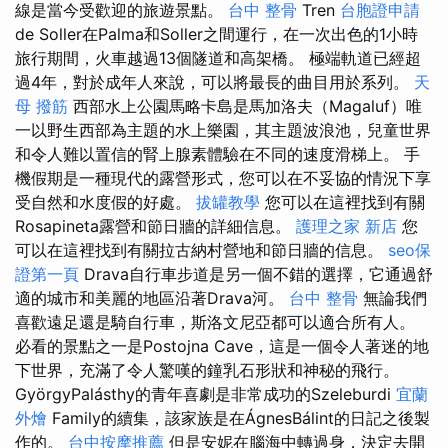
線是當今受歡迎的旅遊景點。
台中 整骨
Tren
台胞證申請
de Soller在Palma和Soller之間運行，在一次出色的1小時
旅行期間，火車越過13個隧道和高架橋。 極端軌道已經超
過4年，對於成年人來說，可以將最長的曲目用於系列。
天
母 撥筋
西部水上公園馬略卡島是馬加洛夫（Magaluf）唯
一以野生西部為主題的水上樂園，其主題波浪池，兒童世界
和令人難以置信的腎上腺素體驗在不同的速度滑梯上。 手
機假期是一種現代的露營形式，您可以在不妥協的情況下享
受自然和水度假的好處。
拔罐教學
您可以在這裡找到有關
Rosapineta露營和節日牆的詳細信息。
護理之家 新店
您
可以在這裡找到有關拉古納村營地和節日牆的信息。
seo保
證第一頁
Drava自行車步道是另一個不錯的選擇，它通過舒
適的城市和美麗的地區沿著Drava河。
台中 整骨
無論我們
喜歡遠足還是騎自行車，斯洛文尼亞都可以適合所有人。
必看的景點之一是Postojna Cave，這是一個令人著迷的地
下世界，充滿了令人驚嘆的鐘乳石形狀和神秘的飛行。
GyörgyPalásthy的青年喜劇是非常成功的Szeleburdi
宜蘭
外燴
Family的續集，該家族是在ÁgnesBálint的日記之後製
作的。
台中按摩推薦
但是安妮在腦海中轉過身，決定去開