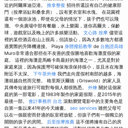
近的阿爾庫迪亞港。
推拿整復
招待所還設有自己的健康部
門（按摩浴缸和桑拿房），設有更衣室和水塊。 在花園裡
還有一個游泳池，即使在父母的情況下，孩子們也可以飛
濺。 中央廣場中部有餐廳，水上樂園，迷你高爾夫，保齡
球，遊戲室以及晚上的許多娛樂活動。
文心路 按摩
儘管這
裡的某些酒店在山上很高，但請放心，因為大多數地方都通
過實際的升降機連接。 Playa
身體撥筋教學
de
台胞證高雄
Muro非常適合那些在不友善的度假勝地喜歡海灘度假的家
庭。 這裡的海灘是馬略卡島最好的海灘之一，尤其是對於
家庭來說，因為保護灣可確保海浪保持很小，並且水在海灘
附近不太深。
下午茶外燴
我們走向度假村南部的越多，海
灘就越自然而完整。 格里斯沃爾德（Griswold）的家人及
其傳奇短途旅行可能對每個人都很熟悉。
外燴
關於這個家
庭的第一部電影，是1983年製作的家庭假期，是2015年的
最後一部。
會計事務所 台北
滾動瀏覽電影中的主要角色是
自第一集以來41年的今天繪畫。
seo services
雖然父母可
以在一個親密而舒適的臥室裡放鬆，但孩子們有一個獨立的
開朗的孩子的房間。
后里按摩推薦
這不僅將擁有自己的房