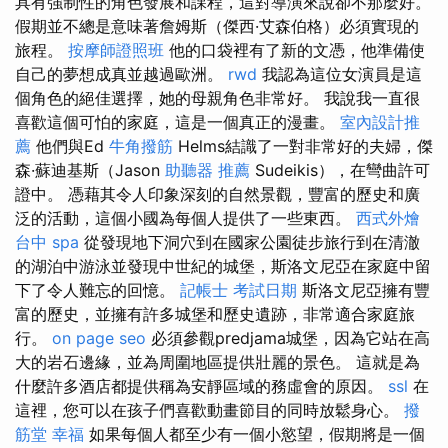
具有強制性的角色發展和課程，這對導演來說卻不那麼好。
假期並不總是意味著詹姆斯（傑西·艾森伯格）必須實現的
旅程。
按摩師證照班
他的口袋裡有了新的文憑，他準備使
自己的夢想成真並越過歐洲。
rwd
我認為這位女演員是這
個角色的絕佳選擇，她的母親角色非常好。 我說我一直很
喜歡這個可怕的家庭，這是一個真正的漫畫。
室內設計推
薦
他們與Ed
牛角撥筋
Helms結識了一對非常好的夫婦，傑
森·蘇迪基斯（Jason
助聽器 推薦
Sudeikis），在彎曲許可
證中。 憑藉其令人印象深刻的自然景觀，豐富的歷史和廣
泛的活動，這個小國為每個人提供了一些東西。
西式外燴
台中 spa
從發現地下洞穴到在國家公園徒步旅行到在清澈
的湖泊中游泳並發現中世紀的城堡，斯洛文尼亞在家庭中留
下了令人難忘的回憶。
記帳士 考試日期
斯洛文尼亞擁有豐
富的歷史，並擁有許多城堡和歷史遺跡，非常適合家庭旅
行。
on page seo
必須參觀predjama城堡，因為它站在高
大的岩石邊緣，並為周圍地區提供壯麗的景色。 這就是為
什麼許多酒店都提供稱為安靜區域的務虛會的原因。
ssl
在
這裡，您可以在孩子們喜歡動畫節目的同時放鬆身心。
撥
筋堂 幸福
如果每個人都至少有一個小慾望，假期將是一個