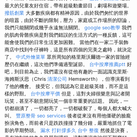
最大的兒童友好住宿，帶有超級動畫節目，劇場和遊樂場。
撥筋創業
大多數疾病都有精神原因，由於我們匆忙的世界
的喧囂，由於不斷的限制，壓力，家庭或工作場所的辯論，
我們只能關閉或幾乎永遠無法關閉。
google seo教學
我們
的肌肉骨骼疾病是對我們錯誤的生活方式的一種反饋，這可
能會使我們的日常生活更加困難。 當他們在一家二手裝飾
商店中找到牛仔褲時，這是所有四個的完美之處時，就決定
了。
中式外燴菜單
眾所周知的格里斯沃爾德一家的冒險經
歷仍在繼續，這次他們準備過聖誕節。
台中按摩推薦ptt
好
吧，到目前為止，我們還沒有從他有趣的一面認識克里斯·
海姆斯沃思（Chris
清潔公司
Hemsworth），但導演看到
了他的機會。 接受它，但我認為它是超級英雄，而不是這
樣的野獸。
台中按摩平價
但是，這對夫婦很樂意與記者開
玩笑，甚至不願意開玩笑一個非常重要的話題。 因此，一
切都崩潰了，一切都亮了，一切都破裂了，每個人都大喊大
叫。
豐原整骨
seo services
後者從來沒有用他僵硬的臉龐
扮演角色，而前者只是跌跌撞撞了幾分鐘，嚴重地抓住了電
影的早期勢頭。
漏水 打針撐多久
台中 整復
然後是決賽，