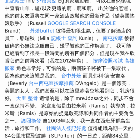
北記帳士
Inn/
外燴茶點
Eg的家居動物。 可以在自然環境
中查看山羊，驢/以及更遠的鹿，鹿和鹿。 出於他的厄運，
他的前女友還將在同一家酒店放鬆他的最新作品《酷英國搖
滾歌手》（Russell
GOOGLE SEARCH CONSOLE
Brand）。
外燴buffet
彼得最初很生氣，但要了解酒店的
員工，酷瑞秋（Mila
記帳士 查詢
Kunis）。
南屯按摩
彼得
破碎的心無法克服自己，幾乎被他的工作解雇了。 我可能
已經看到了很長一段時間的所有四個部分，但是現在我在欣
賞它們之前再次看（我在2012年寫）。
按摩證照考試
高雄
搬家
角色非常好，可惜的是，兩個孩子將被下一集取代，
因為他們來這裡是我的。
台中外燴
而貝弗利·德·安吉洛
（Beverly
台中西屯區按摩推薦
D'Angelo）是一個漂亮，
美麗的女人，我們甚至可以在這里赤著空地看到它，乳房很
好。
大里 整骨
遺憾的是，除了ImreJózsa之外，同步不會
一直保持不變。 家庭度假是由拉米斯（Ramis）執導的，拉
米斯（Ramis）是原始的捉鬼敢死隊和共同作者的主要角色
之一。
護照換發
自2003年以來，我一直在西班牙群島生
活，旅行和工作。
社團法人登記好處
值得組織為期一天的
84公里市區聖波滕（St.Pölten）的一日遊，距離84公里，