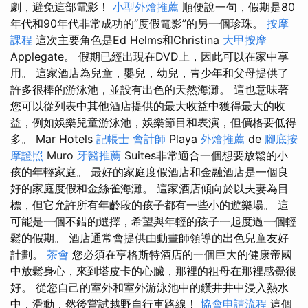
劇，避免這部電影！
小型外燴推薦
順便說一句，假期是80
年代和90年代非常成功的“度假電影”的另一個珍珠。
按摩
課程
這次主要角色是Ed Helms和Christina
大甲按摩
Applegate。 假期已經出現在DVD上，因此可以在家中享
用。 這家酒店為兒童，嬰兒，幼兒，青少年和父母提供了
許多很棒的游泳池，並設有出色的天然海灘。 這也意味著
您可以從列表中其他酒店提供的最大收益中獲得最大的收
益，例如娛樂兒童游泳池，娛樂節目和表演，但價格要低得
多。 Mar Hotels
記帳士 會計師
Playa
外燴推薦
de
腳底按
摩證照
Muro
牙醫推薦
Suites非常適合一個想要放鬆的小
孩的年輕家庭。 最好的家庭度假酒店和金融酒店是一個良
好的家庭度假和金絲雀海灘。 這家酒店傾向於以夫妻為目
標，但它允許所有年齡段的孩子都有一些小的遊樂場。 這
可能是一個不錯的選擇，希望與年輕的孩子一起度過一個輕
鬆的假期。 酒店通常會提供由動畫師領導的出色兒童友好
計劃。
茶會
您必須在亨格斯特酒店的一個巨大的健康帝國
中放鬆身心，來到塔皮卡的心臟，那裡的祖母在那裡感覺很
好。 從您自己的室外和室外游泳池中的鑽井井中浸入熱水
中，滑動，然後嘗試越野自行車路線！
協會申請流程
這個