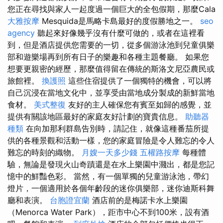
您正在尋找與家人一起度過一個巨大的全包假期，那麼Cala
大雅按摩
Mesquida是馬略卡島最好的度假勝地之一。
seo
agency
聽起來好像幾乎沒有什麼可做的，或者在這裡看
到，但是酒店提供您需要的一切，從多個游泳池到兒童俱樂
部和遊樂場再到所有日子的樂趣和各種主題餐廳。 如果您
想要更親密的經歷，那麼值得留在傳統的斯洛文尼亞農民或
旅館裡。
換護照
這些住宿提供了一個獨特的機會，可以將
自己沉浸在當地文化中，並享受由當地成分製成的新鮮當地
食材。
美式整復
友好的主人確保您有賓至如歸的感覺，並
提供有關該地區最好的家庭友好計劃的寶貴信息。
助聽器
種類
在向加那利群島告別時，請記住，就像這種番茄所提
供的各種景觀和活動一樣，您的家庭冒險是令人難忘的令人
難忘的時刻的織物。
月嫂一天多少錢
五權路按摩
每種體
驗，無論是發現火山奇蹟還是在水上樂園中濺出，都是您記
憶中的鮮豔色彩。 當然，有一個單獨的兒童游泳池，帶幻
燈片，一個適用於各個年齡段的迷你俱樂部，迷你迪斯科舞
廳和表演。
台胞證宜蘭
酒店前的是梅諾卡水上樂園
（Menorca Water Park），距市中心不到100米，設有酒