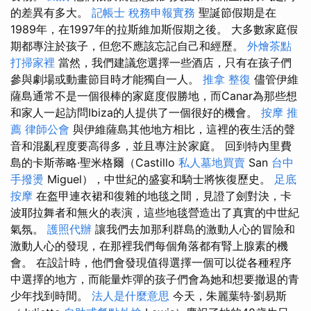
的差異有多大。
記帳士 稅務申報實務
聖誕節假期是在
1989年，在1997年的拉斯維加斯假期之後。 大多數家庭假
期都專注於孩子，但您不應該忘記自己和經歷。
外燴茶點
打掃家裡
當然，我們建議您選擇一些酒店，只有在孩子們
參與劇場或動畫節目時才能獨自一人。
推拿 整復
儘管伊維
薩島通常不是一個很棒的家庭度假勝地，而Canar為那些想
和家人一起訪問Ibiza的人提供了一個很好的機會。
按摩 推
薦
律師公會
與伊維薩島其他地方相比，這裡的夜生活的聲
音和混亂程度要高得多，並且專注於家庭。 回到特內里費
島的卡斯蒂略·聖米格爾（Castillo
私人墓地買賣
San
台中
手撥燙
Miguel），中世紀的盛宴和騎士將恢復歷史。
足底
按摩
在盔甲連衣裙和復雜的地毯之間，見證了劍對決，卡
波耶拉舞者和無火的表演，這些地毯營造出了真實的中世紀
氣氛。
護照代辦
讓我們去加那利群島的激動人心的冒險和
激動人心的發現，在那裡我們每個角落都有腎上腺素的機
會。 在設計時，他們會發現值得選擇一個可以從各種程序
中選擇的地方，而能量炸彈的孩子們會為她和想要撤退的青
少年找到時間。
法人是什麼意思
今天，朱麗葉特·劉易斯