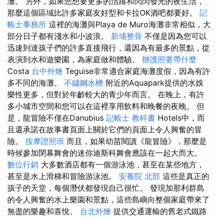
灘。 另外，如果您想要更多的活躍和閃閃發光的夜生活，
那麼這個區域比許多家庭友好型和卡拉OK酒吧都要好。
記
帳士事務所
這裡的海灘與Playa de Muro海灘非常相似，大
部分日子都有淺水和小波浪。
新埔整骨
不僅是因為您可以
迅速到達孩子們的許多直接飛行，還因為有最多的景點，從
表演到水和遊樂園，為家庭做和體驗。
辦護照要帶什麼
Costa
台中外燴
Teguise非常適合家庭海灘度假，因為有許
多不同的海灘。
不鏽鋼水槽
附近的Aquapark提供的水娛
樂性更多，但對於年齡較大的青少年而言。 在晚上，有許
多小城市空間和您可以在這裡享用飲料和晚餐的夜晚。 但
是，龍冒險不僅在Danubius
記帳士 教科書
Hotels中，而
且還承諾在故事書頁面上關於它們的頁面上令人興奮的冒
險。
按摩證照班
而且，如果幼苗閱讀《龍冒險》，那麼是
時候參加閉幕舞會的迷你迪斯科舞會應該在一起大而大。
數位行銷
大多數酒店都有一個游泳池，甚至在某些地方，
甚至是水上滑梯和冒險游泳池。
安養院 北部
這些是真正的
孩子的天堂，每個潛伏都發現自己很忙。 發現加那利群島
的令人興奮的水上樂園和景點，這些島嶼向整個家庭帶來了
無盡的樂趣和喜悅。
台北外燴
提供交通運輸的舊老式鐵路