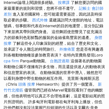
Internet論壇上閱讀很多經驗。
按摩課
了解您要訪問的國
家最重要的規則和習慣，您將不得不遵守。
記帳士 會計師
差別
進入某些國家時，您可能還需要簽證，因此請及時採
取必要的步驟。
西式外燴
還建議訪問大使館的地址，電話
號碼，領事館和代表在Internet的目的地運營，並分別記錄
下來並將其帶到我們身邊。 這些舞蹈使您瞥見了從充滿活
力的節奏到色彩鮮豔的服裝的金絲雀島豐富的遺產。
身體
按摩
了解這些令人印象深刻的經歷，結合了歷史和文化，
並承諾了令人難忘的時間旅行。
外燴佈置
您是否有興趣遇
到各種動物物種並參加教育表演？ 在特內里費島發現Loro
cpa firm
Parque動物園。
台胞證過期
這個著名的動物園
和動物公園不僅擁有許多生物，而且還提供迷人的動物表演
和信息豐富的表演。 在動物保護的世界中潛入，雖然您可
以看到身體中野生動物的相互作用。 克里斯·海姆斯沃思
（Chris
頭痛 按摩
Hemsworth）提供了另一個驚喜。
新
竹竹北撥筋
儘管我們已經在Marvel電影院看到了他的幽默
感，但他表明他可以真正不合理地喜劇，這是電影結尾的照
片所證明的。 許多匈牙利電影都在匈牙利海上播放，但也
許他們都沒有設法掌握巴拉頓湖的生活以及戈爾吉·辛奇