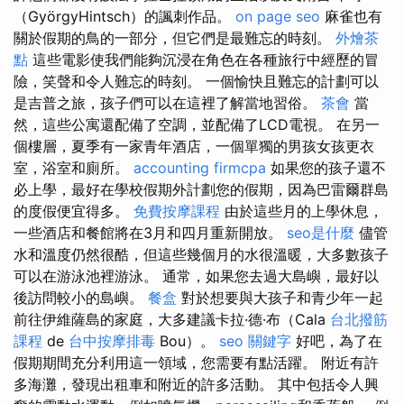
（GyörgyHintsch）的諷刺作品。
on page seo
麻雀也有
關於假期的鳥的一部分，但它們是最難忘的時刻。
外燴茶
點
這些電影使我們能夠沉浸在角色在各種旅行中經歷的冒
險，笑聲和令人難忘的時刻。 一個愉快且難忘的計劃可以
是吉普之旅，孩子們可以在這裡了解當地習俗。
茶會
當
然，這些公寓還配備了空調，並配備了LCD電視。 在另一
個樓層，夏季有一家青年酒店，一個單獨的男孩女孩更衣
室，浴室和廁所。
accounting firmcpa
如果您的孩子還不
必上學，最好在學校假期外計劃您的假期，因為巴雷爾群島
的度假便宜得多。
免費按摩課程
由於這些月的上學休息，
一些酒店和餐館將在3月和四月重新開放。
seo是什麼
儘管
水和溫度仍然很酷，但這些幾個月的水很溫暖，大多數孩子
可以在游泳池裡游泳。 通常，如果您去過大島嶼，最好以
後訪問較小的島嶼。
餐盒
對於想要與大孩子和青少年一起
前往伊維薩島的家庭，大多建議卡拉·德·布（Cala
台北撥筋
課程
de
台中按摩排毒
Bou）。
seo 關鍵字
好吧，為了在
假期期間充分利用這一領域，您需要有點活躍。 附近有許
多海灘，發現出租車和附近的許多活動。 其中包括令人興