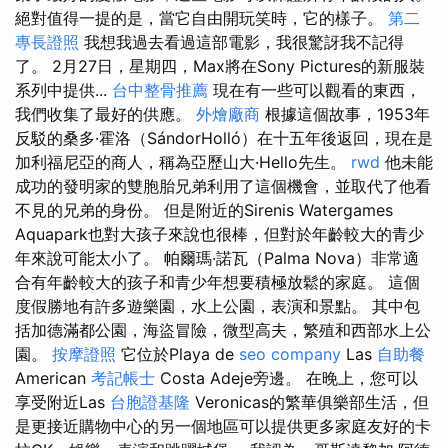
絕對值得一提的是，當它自由開玩笑時，它的樣子。
第二
專長證照
我想我過去看過這部電影，我很驚訝我不記得
了。 2月27日，星期四，Max將在Sony Pictures的新服裝
系列中提供...
台中整骨推薦
現在有一些可以觀看的東西，
我們收集了最好的供應。
外燴廠商
根據這個故事，1953年
反駁的桑多·霍洛（SándorHolló）在十五年後返回，現在是
加利福尼亞的商人，稱為亞歷山大·Hello先生。
rwd
他未能
成功的發明家的雙胞胎兄弟利用了這個機會，並取代了他看
不見的兄弟的身份。 但是附近的Sirenis Watergames
Aquapark也對大孩子來說也很棒，但對於年齡較大的青少
年來說可能太小了。 帕爾瑪·諾瓦（Palma Nova）非常適
合有年齡較大的孩子和青少年想要積極放鬆的家庭。 這個
度假勝地有許多遊樂園，水上公園，表演和景點。 其中包
括加德滿都公園，海盜冒險，微型高夫，繁殖和西部水上公
園。
按摩證照
它位於Playa de
seo company
Las
自助餐
American
考記帳士
Costa Adeje旁邊。 在晚上，您可以
享受附近Las
台胞證基隆
Veronicas的繁華俱樂部生活，但
是更接近購物中心的另一個地區可以提供更多家庭友好的卡