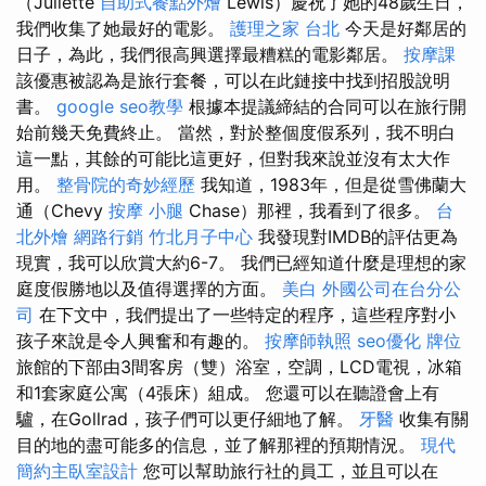
（Juliette
自助式餐點外燴
Lewis）慶祝了她的48歲生日，
我們收集了她最好的電影。
護理之家 台北
今天是好鄰居的
日子，為此，我們很高興選擇最糟糕的電影鄰居。
按摩課
該優惠被認為是旅行套餐，可以在此鏈接中找到招股說明
書。
google seo教學
根據本提議締結的合同可以在旅行開
始前幾天免費終止。 當然，對於整個度假系列，我不明白
這一點，其餘的可能比這更好，但對我來說並沒有太大作
用。
整骨院的奇妙經歷
我知道，1983年，但是從雪佛蘭大
通（Chevy
按摩 小腿
Chase）那裡，我看到了很多。
台
北外燴
網路行銷
竹北月子中心
我發現對IMDB的評估更為
現實，我可以欣賞大約6-7。 我們已經知道什麼是理想的家
庭度假勝地以及值得選擇的方面。
美白
外國公司在台分公
司
在下文中，我們提出了一些特定的程序，這些程序對小
孩子來說是令人興奮和有趣的。
按摩師執照
seo優化
牌位
旅館的下部由3間客房（雙）浴室，空調，LCD電視，冰箱
和1套家庭公寓（4張床）組成。 您還可以在聽證會上有
驢，在Gollrad，孩子們可以更仔細地了解。
牙醫
收集有關
目的地的盡可能多的信息，並了解那裡的預期情況。
現代
簡約主臥室設計
您可以幫助旅行社的員工，並且可以在