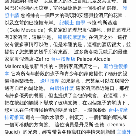
豔的戲劇和陰影，以及更大的水上冒險元素及其父母。 如
果巴拉頓湖的水涼爽，室外游泳池是一個很好的選擇。
護
照申請
您將擁有一個巨大的碼頭和安娜貝拉酒店的花園，
以及立前的巴拉頓海岸。
記帳士 自學
卡拉·梅斯基達
（Cala Mesquida）也是家庭的理想度假勝地，但是這裡只
有3家酒店，這幾乎是。
腳底按摩證照
在酒店之外，這裡
沒有很多事情可以做，但是幸運的是，這裡的酒店很大，並
提供了您想要的幾乎所有東西。 波多黎各歐元歐元的最佳
家庭度假酒店-Zafiro
台中按摩店
Palace Alcudia
Mallorca是最新且州的 - 藝術家庭酒店之一。
新竹整復推
拿
它為所有年齡段的孩子和青少年的家庭提供了極好的設
備和娛樂機會。
逢甲按摩
如果願意，您甚至可以在房間旁
邊有自己的游泳池。
白蟻怕什麼
這家酒店靠近港口，那裡
有許多優秀的餐廳，但也提供了全包的機會。 在這裡，外
把在按鈕的觸摸下變成了玻璃支架，在四個鏡子的幫助下，
您可以在任何時候檢查頭髮是否好。 - 環保餐飲
台中按摩
排毒推薦
還有一個飲水噴泉，剃須刀，一個折斷的頭枕和
一個可移動的方向盤。 這位演員是丹尼斯·奎德（Dennis
Quaid）的兄弟，經常帶著各種瘋狂的事情來到新聞
宜蘭外