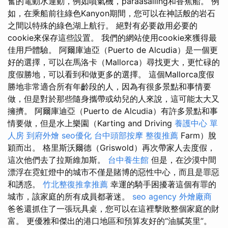
奮的電動水運動，例如噴氣機，paraasailing和香蕉船。 例
如，在乘船前往綠色Kanyon期間，您可以在神話般的岩石
之間以特殊的綠色湖上航行。 絕對有必要啟用必要的
cookie來保存這些設置。 我們的網站使用cookie來獲得最
佳用戶體驗。 阿爾庫迪亞（Puerto de Alcudia）是一個更
好的選擇，可以在馬洛卡（Mallorca）尋找更大，更忙碌的
度假勝地，可以看到和做更多的選擇。 這個Mallorca度假
勝地非常適合所有年齡段的人，因為有很多景點和事情要
做，但是對於那些隨身攜帶或幼兒的人來說，這可能太大又
擁擠。 阿爾庫迪亞（Puerto de Alcudia）有許多景點和事
情要做，但是水上樂園（Karting and Driving
養護中心 單
人房
到府外燴
seo優化
台中頭部按摩
整復推薦
Farm）脫
穎而出。 格里斯沃爾德（Griswold）再次帶家人去度假，
這次​​他們去了拉斯維加斯。
台中養生館
但是，在沙漠中間
漂浮在霓虹燈中的城市不僅是賭博的惡性中心，而且是罪惡
和誘惑。
竹北整復推拿推薦
幸運的騎手困擾著這個有罪的
城市，該家庭的所有成員都著迷。
seo agency
外燴廠商
爸爸還抓住了一張玩具桌，您可以在這裡擊敗整個家庭的財
富。 更優雅和傑出的港口地區和預算友好的“油膩英里”。