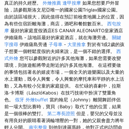
真正的持久經歷。
外燴推薦
逢甲按摩
如果您想要戶外冒
險，請參觀斯洛文尼亞唯一的國家公園Triglav國家公園。
由於該區域很大，因此值得在預訂前檢查地圖上的位置，因
為有些住宿距離海灘，商店，酒吧和餐館數百米。
西屯按
摩
最好的家庭度假酒店ES CANAR ALEONARTO皇家酒店
伊維薩島 - 該地區最好的家庭酒店，就在海灘旁邊。
關鍵
字搜尋
伊維薩島旁邊
子母車
-
大里推拿
對於有1或2歲的孩
子想要一個輕鬆度假的夫婦來說，是一個不錯的選擇。
西
式外燴
您可以參觀附近的許多其他海灘，如果您需要改變
環境，則旅遊船將帶走附近的許多其他海灘。 在這裡要做
的事情包括著名的嬉皮市場，一個全天的遊樂園以及大量的
水上運動，既令人興奮，令人興奮的摩托車和平靜的水上活
動，又為有較小兒童的家庭提供。 在忙碌的喜劇中，拉斯
洛·卡博斯（LászlóKabos）在技巧技術中扮演了雙重角
色。
假牙
外燴buffet
當約翰尼（Johnny）離開舞蹈伴侶
前一場大型比賽時，寶貝（Baby）取代了他的位置，結果
是一個很棒的雙打。
第二專長證照
但是，嬰兒的父母並沒
有用良好的眼睛看著渦輪增壓的一對，她的父親會盡力將年
輕人分開。
南屯整骨
到他到達羅馬時，他對正式的訪問命