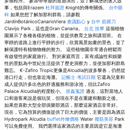
多個程序。 參加帶導遊的巡迴演出，並了解城堡的迷人故
事，包括與Erazem
杜拜簽證
Knight的傳奇關係。
台中眼
科
如果您想了解加那利群島，請參觀
JardínBotánicoCanarioViera
會議點心
y
台中 筋膜刀
Clavijo Park，這也是Gran Canaria。
台北 按摩
這個植物
園展示了各種各樣的植物，並提供教育之旅和講習班。 在
寧靜的道路上進行平靜的步行，欣賞風景如畫的景色，並了
解保護特有植物物種的努力。 這些植物園非常適合輕鬆而
有啟發性的家庭旅行。 對於家庭而言，富有成論性和娛樂
性的景點為中世紀生活提供了歷史洞察力，並使加那利群島
難忘。 €-Zafiro Tropic更像是Alcudia的波多黎各，仍然從
港口行走，但也靠近海灘。
記帳士 考試日期
它還為兒童和
成人提供許多出色的舒適服務和游泳池，但比Zafiro
Palace Alcudia的程度較小。
抓姦蒐證
過去，這對當地人
口和遊客來說是個玩笑，但現在不是在重建和翻新之後。
如果您喜歡大型全部俱樂部酒店，那麼這家酒店非常好。
現在，它為預算的價值提供了巨大的價值，主要是因為酒店
Hydropark Alcudia
buffet外燴價格
Water
撥筋美容
Park
可以免費使用。 我們選擇這家酒店的主要原因是它是海灘