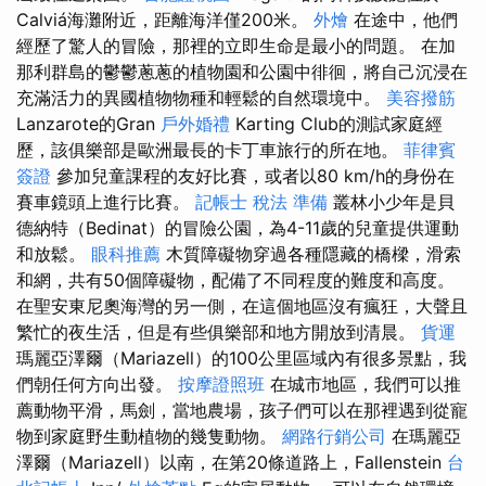
Calviá海灘附近，距離海洋僅200米。
外燴
在途中，他們
經歷了驚人的冒險，那裡的立即生命是最小的問題。 在加
那利群島的鬱鬱蔥蔥的植物園和公園中徘徊，將自己沉浸在
充滿活力的異國植物物種和輕鬆的自然環境中。
美容撥筋
Lanzarote的Gran
戶外婚禮
Karting Club的測試家庭經
歷，該俱樂部是歐洲最長的卡丁車旅行的所在地。
菲律賓
簽證
參加兒童課程的友好比賽，或者以80 km/h的身份在
賽車鏡頭上進行比賽。
記帳士 稅法 準備
叢林小少年是貝
德納特（Bedinat）的冒險公園，為4-11歲的兒童提供運動
和放鬆。
眼科推薦
木質障礙物穿過各種隱藏的橋樑，滑索
和網，共有50個障礙物，配備了不同程度的難度和高度。
在聖安東尼奧海灣的另一側，在這個地區沒有瘋狂，大聲且
繁忙的夜生活，但是有些俱樂部和地方開放到清晨。
貨運
瑪麗亞澤爾（Mariazell）的100公里區域內有很多景點，我
們朝任何方向出發。
按摩證照班
在城市地區，我們可以推
薦動物平滑，馬劍，當地農場，孩子們可以在那裡遇到從寵
物到家庭野生動植物的幾隻動物。
網路行銷公司
在瑪麗亞
澤爾（Mariazell）以南，在第20條道路上，Fallenstein
台