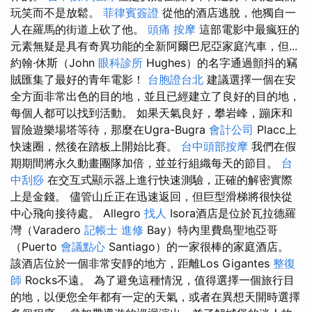
玩笑而不是放鬆。
菲律賓簽證
從他的酒店逃脫，他獨自一
人在羅馬的街道上砍了他。
頭痛 按摩
這部電影中最瘋狂的
元素無疑是具有奇異功能的全新阿爾巴尼亞家庭汽車，但...
約翰·休斯（John
眼科診所
Hughes）的名字通過顫抖的竊
賊匯集了最好的青年電影！
台胞證台北
建議選擇一個在安
全方面非常出色的目的地，並且已經建立了良好的目的地，
每個人都可以找到活動。 如果天氣良好，攀岩峰，蹦床和
冒險遊樂場塔等待，那麼在Ugra-Bugra
會計公司
Placc上
快速圈，然後在踏板上開始比賽。
台中頭部按摩
我們在假
期期間將永久動畫團隊加倍，並並行組織每天的節目。
台
中刮痧
在交互式顯示器上進行快速測驗，正確的解密實際
上是金錢。 儘管山丘正在迅速返回，但巨型滑梯將很快從
中心飛向接待處。 Allegro
找人
Isora酒店是位於瓦拉德羅
灣（Varadero
記帳士 進修
Bay）特內里費島聖地亞哥
（Puerto
會議點心
Santiago）的一家很棒的家庭酒店。
該酒店位於一個非常安靜的地方，距離Los Gigantes
整復
師
Rocks不遠。 為了避免這種情況，值得選擇一個旅行目
的地，以便您全年都有一定的天氣，或者在異想天開時選擇