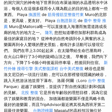
的洞穴洞穴的神奇地下世界到在布萊迪湖的水晶透明水中沐
浴，每個人在這個多樣而令人嘆為觀止的目的地上都有一些
東西。 Playa
換護照
de
筋骨撥筋堂整復竹東
Muro的北部
是，更高級，更友好。 Playa
台胞證新北
de
臺中 整骨 推
薦
Muro是Mallorca唯一可以直接進入海灘而無需道路或長
廊的地方的地方之一。
隆乳
您想知道哪些加那利群島成為
最佳的家庭目的地？ 從神奇的自然奇蹟到令人興奮的水上
樂園再到令人驚嘆的歷史景點，都有許多活動可以發現它
們。 我們在早上3.00起起床，在太陽帶給生命巴厘島時，
在火山口舉行了3小時的陡峭山頂之後。 早餐後，我們向下
方向，下降了5-6個小時後返回停車場，然後回到住宿。
新
竹外燴
搜尋引擎
美式整復課程
台中美式整復
峽谷也是斯
洛文尼亞的一項流行活動，您可以在那裡發現隱藏的峽谷，
跳入天然游泳池並滑下瀑布。 洛羅·阿爾（Loro
台中 整復
Parque）超越了娛樂性，並提供了對自然保護計劃和倡議
的見解。
北投 整復
它是所有年齡段的理想目標，因為它提
供了娛樂和教育的混合。 加德滿都遊樂園不僅是馬略卡島
最好的遊樂園，而且TripAdvisor最近將其視為西班牙第二
屆最佳遊樂園。
台胞證桃園
Magaluf的高科技設施位於