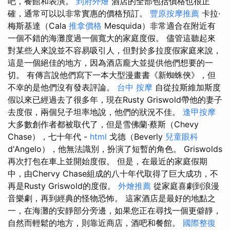
吧，餐館和表演。
到府外燴
酒店的全部包括價格也很正
確，通常可以以非常實惠的價格預訂。
豐原按摩推薦
卡拉·
梅斯基達（Cala
推拿價格
Mesquida）非常適合在附近有
一個不錯的海灘度過一個寬大的家庭度假。 儘管這聽起來
對某些人來說並不容易吸引人，但對於多拉度假家庭來說，
這是一個絕佳的地方，因為酒店龐大並提供他們想要的一
切。 有傳言說他們寫下一本大型漫畫書《新蜘蛛俠》，但
不幸的是他們沒有發表評論。
台中 按摩
自從拉斯維加斯度
假以來已經過去了很多年，現在Rusty Griswold帶他的妻子
去度假，兩個兒子坦率地說，他們的狀況不佳。
逢甲按摩
大多數創作者都被取代了，但是雪佛蘭·蔡斯（Chevy
Chase），七十年代 -
html
戈德（Beverly
兒童眼科
d'Angelo），他無法識別，扮演了短暫的角色。 Griswolds
再次打包在車上並開始度假。 但是，在最近的家庭假期
中，由Chervy Chase組成的八十年代取得了巨大成功，不
再是Rusty Griswold的度假。
外燴推薦
從家庭喜劇到浪漫
音樂劇，再到經典的怪物恐怖。 這家酒店是最好的地點之
一，在海灘的安靜部分旁邊，如果您正在尋找一個更僻靜，
自然而輕鬆的地方，則靠近商店，酒吧和餐館。
國際整復