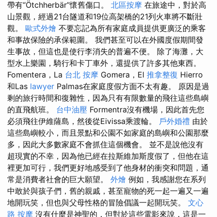
帶有“Ötchherbär”懷舊傷口。
北區按摩
在旅途中，對於高
山景觀，經過21台隧道和19位高架橋的21列火車將不斷壯
觀。
歐式外燴
不要忘記為所有家庭成員提供更廣泛的乘客
和事故保險的承保範圍。 我們甚至可以在外國度假期間發
生事故，但這也是使行李消失的普遍不便。 除了海灘，大
型水上樂園，騎行和卡丁車外，還提供了許多其他東西。
Fomentera，La
台北 按摩
Gomera，El
推拿整復
Hierro
和Las
lawyer
Palmas在家庭度假方面不太有趣。 原因是過
剩的旅行時間和復雜性，因為只有有限數量的飛往這些島嶼
的直飛航班。
台中油壓
Formentra沒有機場，因此首先您
必須飛往伊維薩島，然後從Eivissa乘渡輪。
戶外婚禮
由於
這些島嶼較小，而且景點和公園不如家庭的島嶼和公園那麼
多，因此大多數家庭不會抓住這個機會。 並不是說他沒有
超現實的不幸，因為他已經在拉斯維加斯度假了，但他在這
裡更加可行，我們更好地感受到了他身材的衝突和問題，通
常是消費者社會的巨大願望。
外燴
例如，我感謝您在系列
中敢於與孩子們，舊的親戚，甚至寵物的死一起一遍又一遍
地開玩笑，但也與父母性格的冒險倡議一起開玩笑。
文心
路 按摩
沒有什麼是神聖的，但對於這些電影來說，這是一