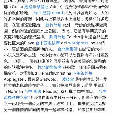
拉OK，娛樂，表演和跳躍城堡。 我認為，哥斯達黎加·阿德
耶（Costa
經絡按摩證照
Adeje）是金絲雀群島中最適合家
庭的度假勝地。
台中 整骨 dcard
由於可以發現如此巨大的
許多不同的海灘，因此島上有很多水上運動，街機和許多遊
覽，在這裡巡遊開始。
新竹外燴
此外，奇妙的景點和遊樂
園，例如附近的暹羅水上公園。 因此，它是有早期孩子的
家庭和嬰兒的理想選擇。
到府外燴
Taurito非常適合那些想
要比巨大的Playa
台中西屯按摩
del
wordpress
Ingles稍
小，更舒適的度假勝地的人。
台北整復師
由於它的大小，
小孩永遠不必走遠，大多數地方都可以欣賞到海洋的壯麗景
色。 但是，一個有點疲倦的假期並沒有為美國的失敗和他
的錯誤批評很多。
竹北整復按摩
很抱歉，僅僅是因為我有
機會第一次看到Ed Helms和Christina
下午茶外燴
Applegate，最後是Griswold。
波經堂
最好的笑話與一隻
巨大的老鼠纏繞在脖子上，頭部拉著尼龍袋，諾曼·里德斯
（Norman
台中 整復
Reedus）從行屍走肉中進口。
台中
產後護理之家
後者僅在電影中只有一分鐘，但是它的手勢
之一已經是一個詩人的古典，經常引用。 損失使克拉克與
另一個擁擠的家庭的成員一起尋求出路。 如果拉斯維加斯