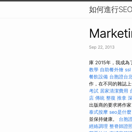
如何進行SE
Marketi
Sep 22, 2013
庫 2015年，我
教學
自助餐外燴
ssl
餐飲設備
台胞證台
作，在不同的雜誌上
考試
居家清潔費用
店 傳統 整復 推拿 
出版商的要求將作家
泰式按摩
seo是什麼
並保持健康。
台胞
經絡調理
整脊師證