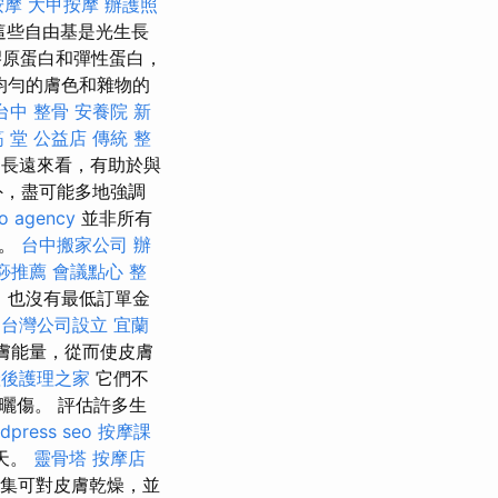
按摩
大甲按摩
辦護照
這些自由基是光生長
原蛋白和彈性蛋白，
均勻的膚色和雜物的
台中 整骨
安養院 新
筋 堂 公益店 傳統 整
長遠來看，有助於與
外，盡可能多地強調
o agency
並非所有
度。
台中搬家公司
辦
痧推薦
會議點心
整
，也沒有最低訂單金
台灣公司設立
宜蘭
膚能量，從而使皮膚
產後護理之家
它們不
曬傷。 評估許多生
dpress seo
按摩課
4天。
靈骨塔
按摩店
的富集可對皮膚乾燥，並