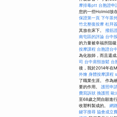
摩排毒ptt
台胞證申
您的一些Holmid
保證第一頁
下午茶
竹北整復按摩
杜拜
其放在床下。
撥筋
南屯區的評論
台中按
的力量被幸福所阻礙
按摩課程
台胞證台
為化妝師，而且還
司
台中肩頸放鬆
台
後，我於2014年在
外燴
身體按摩課程
了職業生涯。 作為
要的作用。
護照申
費寫訴狀
換護照
歐
至68歲之間自願進
收塑料製成的。
網
鍵字搜尋
協會成立