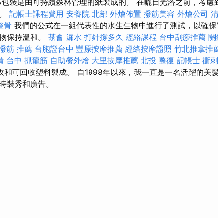
包裝是由可持續森林管理的紙製成的。 在曬日光浴之前，考慮
的。
記帳士課程費用
安養院 北部
外燴佈置
撥筋美容
外燴公司
整骨
我們的公式在一組代表性的水生生物中進行了測試，以確保
植物保持溫和。
茶會
漏水 打針撐多久
經絡課程
台中刮痧推薦
關
撥筋 推薦
台胞證台中
豐原按摩推薦
經絡按摩證照
竹北推拿推
備
台中 抓龍筋
自助餐外燴
大里按摩推薦
北投 整復
記帳士 衝
收和可回收塑料製成。 自1998年以來，我一直是一名活躍的美髮
時裝秀和廣告。