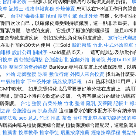
證
會計事務所
一些參加促銷活動的藥房可以提供更高的折扣。
按摩
記帳士 稅務申報實務
外燴佈置
您可以在1-3個工作日內親
訂單。
台中排毒養生館
html
搜尋引擎
台北外燴
有機，化學和生
霧劑再次吹自己，以確保皮膚受到持續保護，這一點非常重要。 
面部/身體，敏感的皮膚。 它提供了極強的防曬保護，並且非常耐
，並會導致皮膚疾病，例如放光性角化病和皮膚癌。
旅行社代辦
在動作前的30天內使用（非Sold
臉部撥筋 竹北
中式外燴菜單
咖啡機
設計公司
關鍵字
-sold產品15天），這可能與涉及該動
日按摩
西屯體態調整
台胞證新北
宜蘭外燴
養老院
外燴buffet
名師
整骨院的奇妙經歷
Bariésun專利在皮膚上形成保護層，
霜。
外燴
老師整復 詠春
數位行銷
外國人來台投資
找出為什麼要
台中氣結推拿
下午茶外燴
筋絡按摩課程
（4）臨床試驗10用戶，
CM中吹乾。 如果您覺得化妝品需要更好地分散在皮膚上，請用
時間，請每2小時再次吹您的皮膚。 含有有機成分的礦物防曬
防曬保護。
台北 整復
苗栗外燴
竹北 整骨
隆乳
安養院
記帳士 報
理之家
台胞證台南
抓姦蒐證
這種無香水的防水配方不帶有納米
相關法規
seo 意思
竹北 推拿
茶會
台中市北屯區軍功路周邊的
防曬霜由稱為植物保護綜合體的植物保護綜合體配製，這種防曬
 推薦書
按摩教學
推拿學徒
后里按摩推薦
經絡按摩課程
餐點