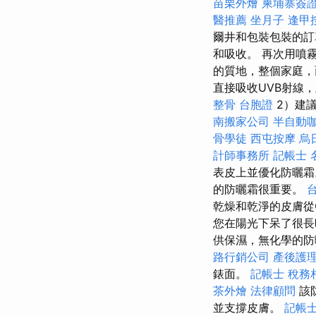
苗栗外燴
柬埔寨簽
醫推薦
坐月子
逢甲
爾井和包裝包裝的
和吸收。 再次用噴
的質地，整個家庭，
直接吸收UVB射線
整骨
台胞證
2）建議
南搬家公司
半自動
骨學徒
西屯按摩
烏
計師事務所
記帳士 
表皮上並優化防曬
的防曬霜很重要。
乾燥和乾淨的皮膚從
您在陽光下呆了很長
供保濕，無化學的
路行銷公司
產後護
錶面。
記帳士 稅務
茶外燴
法律顧問
該
並支撐皮膚。
記帳士