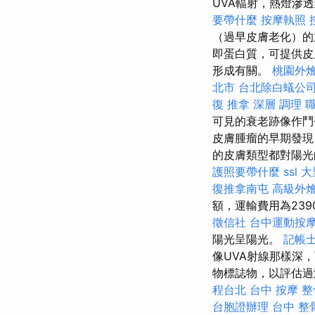
UVA輻射，熱燈滲
要帶什麼
按摩執照
（過早皮膚老化）
即蛋白質，可提供
形成有關。
桃園外
北市
台北除白蟻公
復 推拿 深層 調理 
可見的衰老跡像作鬥
皮膚腫瘤的早期發現
的皮膚類型都對陽光
護照要帶什麼
ssl
大
復推拿南屯
高級外
額，運輸費用為23
徵信社
台中運動按
陽光呈陽光。
記帳士
像UVA射線那樣深
物標誌物，以評估過
程台北
台中 按摩 整
台胞證辦理
台中 整