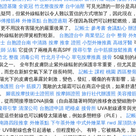
胞證基隆
全瓷冠
竹北整復按摩
台中油壓
可見光譜的一部分是高
無疑問，但紫外線輻射以令人難以置信的方式增加了，因此現在
師傅撥筋棒
外燴茶點
台胞證過期
不僅因為我們可以輕鬆燃燒，
，更不用說有害陽光的嚴重後果了。
記帳士 參考書
會議點心
辦
紫外線輻射的彈簧相對較新。
台胞證台中
商業登記
台中 整骨
外
帳士
台胞證台南
中清路 按摩
推拿 證照
小型外燴推薦
高雄牙醫
復師
沾黏
它提供了兩種具有高SPF
搜尋引擎
台中筋膜放鬆推薦
竹北 整復
消毒公司
竹北月子中心
草屯按摩推薦
接骨
50級別的
包裝之一。 全年對皮膚防止紫外線輻射的保護非常重要，但尤其
，而您在新鮮空氣下呆了很長時間。
記帳士 課程 桃園
西區整
陽光下的皮膚也暴露於刺激，變色，發紅，曬傷的有害影響，這
換護照
台中 筋膜刀
寬敞的太陽霜可以在商店中提供，如果舒適
劑。
腳底按摩技術士證照班
按摩師證照
旅行社代辦護照
美容撥
，從而間接導致DNA損傷（自由基隨著時間的推移會改變細胞中
搜尋引擎
清潔公司
台胞證申請
吧檯桌
接骨所
UVA射線通常與
是這些射線也可以觸發太陽過敏，例如多態輕疹（PLE）。
記帳
南路四段推拿
外燴茶點
下午茶外燴
中式外燴菜單
rwd
屋頂防
會
UVB射線也會引起過敏，但程度較小。 有時，它被稱為光，