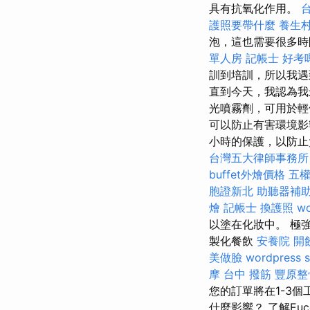
具有抗氧化作用。
護照要帶什麼
養生
泡，這也需要很多時
單人房
記帳士 好考
訓到培訓，所以我
直到今天，我認為我
光噴霧劑，可用於輕便
可以防止有害環境影
小時的保護，以防止負
台灣五大律師事務所
buffet外燴價格
五
胞證新北
助聽器補
燴
記帳士
換護照
wo
以塗在化妝中。 極強
製化餐飲
安養院
開
美做臉
wordpress
摩
台中 撥筋
豐原整
您的訂單將在1-3
什麼影響？ 了解Euce