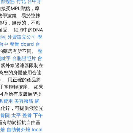
臉部撥筋 竹北
台中牙
自接受MPL郵點，摩
物學濾鏡，易於塗抹
輕巧，無形的，不粘
受。 細胞中的DNA
護照
外資設立公司
學
台中 整骨 dcard
台
作的藥房有所不同。
整
關鍵字
台胞證照片
會
以將紫外線過濾器限制在
為您的身體使用合適
ii。 用正確的產品將
手掌輕輕按摩。 如果
霜可為所有皮膚類型提
名費用
美容撥筋
網
氧化鋅，可提供淺啞光
整骨院
太平 整骨
下午
霜有助於抵抗自由基
外燴
自助餐外燴
local