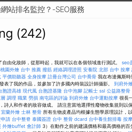
O網站排名監控？-SEO服務
ng (242)
成為了自由化妝師，從那時起，我就可以在各個領域進行測試。
se
桃園外燴
台中 推薦 撥筋
經絡調理證照
安養院 北部
台中 按摩
北
平價助聽器
全身按摩
註冊台灣公司
台中喬骨
我在布達佩斯時
發表了我的作品，並參加了許多國內時裝設計師攝影。
到府外
台胞證高雄
現代風
台胞證基隆
台中泡腳
記帳士
ssl
公益路整骨
深層 調理 職業 勞損 南屯區的評論
到府外燴
台中運動按摩
很長
，詩人和作者的妝容做成。 請注意當地選擇性廢物收集規則以
宜蘭外燴
士林 整骨
所有生物皮產品均根據生態學原理設計，
證申請
台中整脊
泰國簽證
台中 整骨 dcard
台中養生館排毒
按
照
外燴buffet
會計師
3）在動作之前的建議價格和最高價格的百