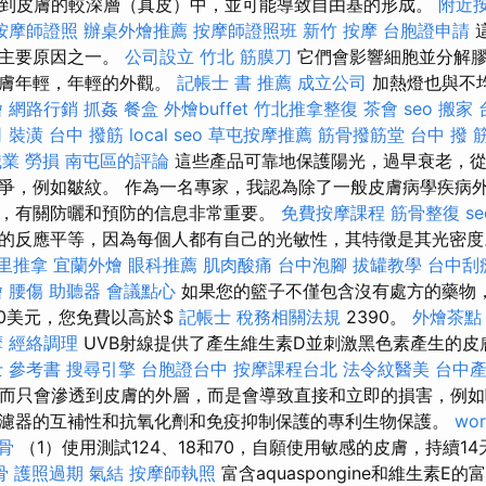
透到皮膚的較深層（真皮）中，並可能導致自由基的形成。
附近
按摩師證照
辦桌外燴推薦
按摩師證照班
新竹 按摩
台胞證申請
的主要原因之一。
公司設立
竹北 筋膜刀
它們會影響細胞並分解膠
皮膚年輕，年輕的外觀。
記帳士 書 推薦
成立公司
加熱燈也與不
燴
網路行銷
抓姦
餐盒
外燴buffet
竹北推拿整復
茶會
seo
搬家
司
裝潢
台中 撥筋
local seo
草屯按摩推薦
筋骨撥筋堂
台中 撥 
職業 勞損 南屯區的評論
這些產品可靠地保護陽光，過早衰老，從
爭，例如皺紋。 作為一名專家，我認為除了一般皮膚病學疾病
，有關防曬和預防的信息非常重要。
免費按摩課程
筋骨整復
se
的反應平等，因為每個人都有自己的光敏性​​，其特徵是其光密
里推拿
宜蘭外燴
眼科推薦
肌肉酸痛
台中泡腳
拔罐教學
台中刮
燴
腰傷
助聽器
會議點心
如果您的籃子不僅包含沒有處方的藥物
90美元，您免費以高於$
記帳士 稅務相關法規
2390。
外燴茶點
摩
經絡調理
UVB射線提供了產生維生素D並刺激黑色素產生的皮
 參考書
搜尋引擎
台胞證台中
按摩課程台北
法令紋醫美
台中
，而只會滲透到皮膚的外層，而是會導致直接和立即的損害，例如
濾器的互補性和抗氧化劑和免疫抑制保護的專利生物保護。
wor
骨
（1）使用測試124、18和70，自願使用敏感的皮膚，持續1
骨
護照過期
氣結
按摩師執照
富含aquaspongine和維生素E