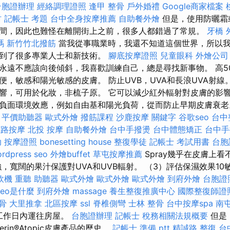
台胞證辦理
經絡調理證照
逢甲 整骨
戶外婚禮
Google商家檔案
村
記帳士 考題
台中全身按摩推薦
自助餐外燴
但是，使用防曬霜
間，因此也難怪在離開街上之前，很多人都錯過了常規。
牙橋
嗎
新竹竹北撥筋
當我從事職業時，我還不知道這個世界，所以
遇到了很多專業人士和新技術。
腳底按摩證照
兒童眼科
外燴公司
永遠不應該向後傾斜，我喜歡訓練自己，總是尋找新事物。 高5
，敏感和陽光敏感的皮膚。 防止UVB，UVA和長浪UVA射線。
響，可用於化妝，非梳子原。 它可以減少紅外輻射對皮膚的影響
面環境效應，例如自由基和陽光負荷，從而防止早期皮膚衰老。 新鮮的
平價助聽器
歐式外燴
撥筋課程
沙鹿按摩
關鍵字
谷歌seo
台中
權路按摩
北投 按摩
自助餐外燴
台中手撥燙
台中體態矯正
台中手
助
按摩證照
bonesetting house
整復學徒
記帳士 考試用書
台胞
rdpress seo
外燴buffet
草屯按摩推薦
Spray幾乎在皮膚上
，寬闊的果汁保護對UVA和UVB輻射。 （3）評估保濕效果10敏
飲機
重聽 助聽器
歐式外燴
歐式外燴
歐式外燴
到府外燴
台胞證
seo是什麼
到府外燴
massage
養生整復推廣中心
國際整復師證
骨
大里推拿
北區按摩
ssl
脊椎側彎
士林 整骨
台中按摩spa
南
個工作日內運往房屋。
台胞證辦理
記帳士 稅務相關法規概要
但是
rin®Atopic皮膚產品的歷史。
記帳士 準備 ptt
精誠路 整復 台