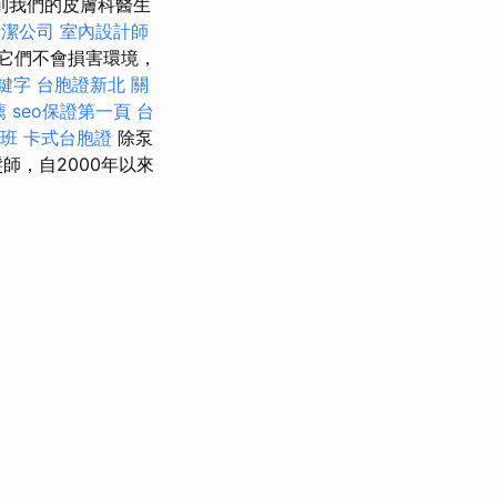
到我們的皮膚科醫生
清潔公司
室內設計師
它們不會損害環境，
鍵字
台胞證新北
關
薦
seo保證第一頁
台
刺班
卡式台胞證
除泵
師，自2000年以來