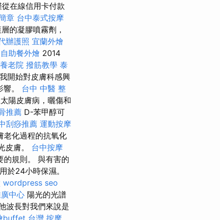
僅從在線信用卡付款
簡章
台中泰式按摩
護層的凝膠噴霧劑，
代辦護照
宜蘭外燴
自助餐外燴
2014
養老院
撥筋教學
泰
我開始對皮膚科感興
的影響。
台中 中醫 整
太陽皮膚病，曬傷和
骨推薦
D-苯甲醇可
中刮痧推薦
運動按摩
膚老化過程的抗氧化
陽光皮膚。
台中按摩
的規則。 與有害的
可用於24小時保濕。
堂
wordpress
seo
推廣中心
陽光的光譜
他波長對我們來說是
buffet
台灣 按摩