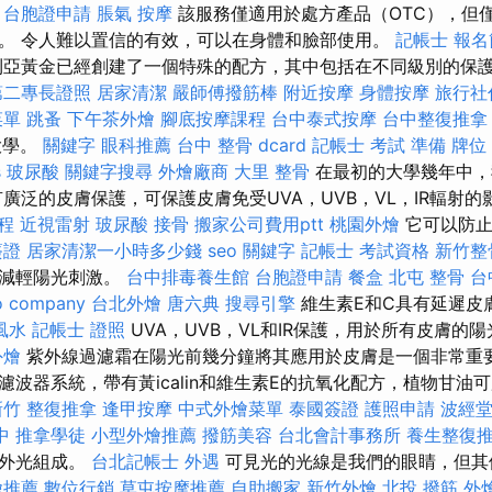
台胞證申請
脹氣 按摩
該服務僅適用於處方產品（OTC），但
。 令人難以置信的有效，可以在身體和臉部使用。
記帳士 報名
亞黃金已經創建了一個特殊的配方，其中包括在不同級別的保
第二專長證照
居家清潔
嚴師傅撥筋棒
附近按摩
身體按摩
旅行社
菜單
跳蚤
下午茶外燴
腳底按摩課程
台中泰式按摩
台中整復推拿
大學。
關鍵字
眼科推薦
台中 整骨 dcard
記帳士 考試 準備
牌位
s
玻尿酸
關鍵字搜尋
外燴廠商
大里 整骨
在最初的大學幾年中，
廣泛的皮膚保護，可保護皮膚免受UVA，UVB，VL，IR輻射
程
近視雷射
玻尿酸
接骨
搬家公司費用ptt
桃園外燴
它可以防止
簽證
居家清潔一小時多少錢
seo 關鍵字
記帳士 考試資格
新竹整
並減輕陽光刺激。
台中排毒養生館
台胞證申請
餐盒
北屯 整骨
台
o company
台北外燴
唐六典
搜尋引擎
維生素E和C具有延遲皮
風水
記帳士 證照
UVA，UVB，VL和IR保護，用於所有皮膚的
外燴
紫外線過濾霜在陽光前幾分鐘將其應用於皮膚是一個非常重要
波器系統，帶有黃icalin和維生素E的抗氧化配方，植物甘油
新竹 整復推拿
逢甲按摩
中式外燴菜單
泰國簽證
護照申請
波經
中
推拿學徒
小型外燴推薦
撥筋美容
台北會計事務所
養生整復
紅外光組成。
台北記帳士
外遇
可見光的光線是我們的眼睛，但其
燴推薦
數位行銷
草屯按摩推薦
自助搬家
新竹外燴
北投 撥筋
外燴