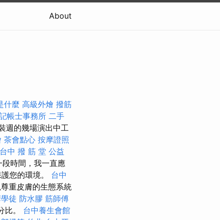
About
o是什麼
高級外燴
撥筋
記帳士事務所
二手
裝週的幾場演出中工
燴
茶會點心
按摩證照
台中 撥 筋 堂 公益
一段時間，我一直應
保護您的環境。
台中
以尊重皮膚的生態系統
摩學徒
防水膠
筋師傅
分比。
台中養生會館