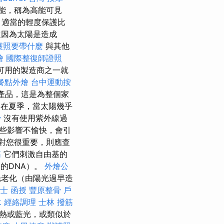
能，稱為高能可見
，適當的輕度保護比
還因為太陽是造成
護照要帶什麼
與其他
燴
國際整復師證照
可用的製造商之一就
餐點外燴
台中運動按
產品，這是為整個家
是在夏季，當太陽幾乎
骨
沒有使用紫外線過
些影響不愉快，會引
對您很重要，則應查
筋
它們刺激自由基的
的DNA）。
外燴公
光老化（由陽光過早造
士 函授
豐原整骨
戶
水
經絡調理
士林 撥筋
加熱或藍光，或類似於