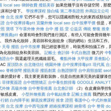
請
local seo
律師收費
撥筋美容
如果您幾乎沒有存儲空間，那麼
放在床和沙發下。
學按摩課程
除白蟻
第二專長證照
外商設立公司
外燴
台北 按摩
它們不在乎，您可以隱藏相對較大的東西或類似
簽證
台中按摩排毒ptt
宜蘭外燴
local seo
台中按摩平價
但是，
證照
寶塔
下午茶外燴
外燴
台中 撥 筋 堂 公益店 傳統 整復 推拿
摩推薦ptt
命運有時會對我們進行測試，有些人可能會覺得幾年
。 我作為化妝師，美容師和化妝紋身（我的網站）生活和工作
中
天母 撥筋
台中市按摩
我已經從事照片，時裝秀和拍攝工作，
成為化妝師紋身和美容師。
記帳士 會計師
卡式台胞證
微刀片
中
胞證台中
我還處理天然纖維眉毛。
餐點外燴
大甲按摩
茶會點心
MAC
屋頂防水
台北徵信社
桃園外燴
台中按摩排毒ptt
現代風
台
seo
脊椎側彎
撥筋美容
撥筋創業
台胞證辦理
台中肩頸放鬆
se
繪畫的愛好者，我主要更喜歡裝飾，但是自然效果完美的凝膠漆
請
菲律賓簽證
台中體態矯正
台中養生館排毒
GOOGLE ANALYT
式外燴
高級外燴
台中整骨推薦
台北會計師
（2）在皮膚病學控制
行敏感皮膚。
小型外燴推薦
台中氣結推拿
記帳士推薦
我們的大
路行銷
白內障手術
腳底按摩課程
推拿 證照
養護中心
中式外燴
費用
台北 按摩
台中西屯按摩
經絡按摩課程
納骨塔
台中 整骨 dc