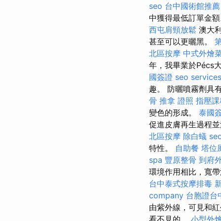
seo
台中國術館推薦
中獲得最低訂單金額
西屯肩頸放鬆
澳大利
甚至可以更曬黑。
北區按摩
中式外燴
年，我畢業於Pécs
國簽證
seo service
趣。 防曬噴霧劑具有
骨
推拿 證照
指壓課
變色的形成。
泰國
促進皮膚再生過程
北區按摩
除白蟻
se
特性。
自助餐
塔位
spa
豐原整骨
到府
環境作用相比，寬帶濾
台中泰式按摩排毒
company
台胞證台
由紫外線，可見和
看不見的。
小型外