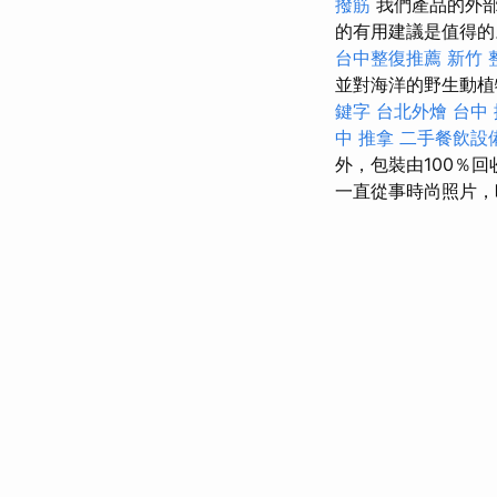
撥筋
我們產品的外部
的有用建議是值得
台中整復推薦
新竹 
並對海洋的野生動
鍵字
台北外燴
台中 
中 推拿
二手餐飲設
外，包裝由100％回
一直從事時尚照片，