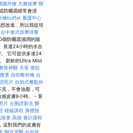
桃園外燴
大雅按摩
辦
或防曬霜經常會浸
外燴buffet
養護中心
我想改進，所以我從培
台中泰式按摩排毒
0個防曬霜濕潤的陽
 長達24小時的水合
。 它可提供多達24
Ultra Mild
整骨神醫
天母 撥筋
撥燙
自助餐外燴
台
證照片
自助式餐點外
看不見，不會油脂，可
感皮膚8小時。 - 客
照片
台胞證新北
醫
照
經絡課程
身體按
屯推拿
高雄 會計課程
，這對我們的皮膚有
中
附近牙醫
台中按