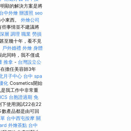
明顯的解決方案是將
台中外燴
辦護照
seo
的小東西。
外燴公司
有些事情並不建議將
 深層 調理 職業 勞損
甚至幾十年，看不見
。
戶外婚禮
外燴
身體
與此同時，我不僅成
醫 推拿
-
台灣設立公
在擔任美容師3年
北月子中心
台中 spa
o優化
Cosmetics開始
也是我工作中非常重
ICS
台胞證過期
免
下使用測試22在22
多數產品都是由可回
菜單
台中西屯按摩
關
ard
外燴茶點
台中