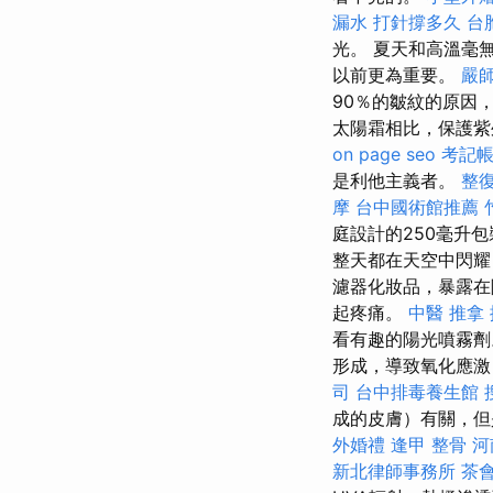
漏水 打針撐多久
台
光。 夏天和高溫毫
以前更為重要。
嚴
90％的皺紋的原因
太陽霜相比，保護
on page seo
考記
是利他主義者。
整
摩
台中國術館推薦
庭設計的250毫升
整天都在天空中閃耀
濾器化妝品，暴露在
起疼痛。
中醫 推拿
看有趣的陽光噴霧
形成，導致氧化應激
司
台中排毒養生館
成的皮膚）有關，但
外婚禮
逢甲 整骨
河
新北律師事務所
茶