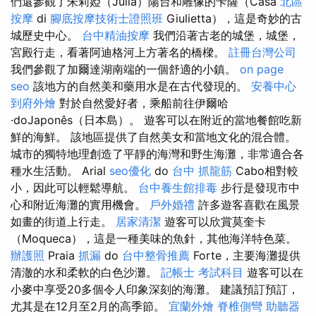
們還參觀了朱莉婭（Julia）陽台和雕像的卡薩（Casa
北區
按摩
di
腳底按摩技術士證照班
Giulietta），這是奇妙的古
城歷史中心。
台中精油按摩
我們沿著古老的城堡，城堡，
宮殿行走，看著阿迪格河上方著名的橋樑。
註冊台灣公司
我們參觀了加爾達湖南端的一個舒適的小鎮。
on page
seo
該地方的自然美和藥用水是在古代發現的。
安養中心
到府外燴
對於自然愛好者，乘船前往伊爾哈
·doJaponês（日本島）。 遊客可以在附近的當地餐館吃新
鮮的海鮮。 該地區提供了自然美女和當地文化的混合體。
城市的獨特地理創造了平靜的海灣和野生海灘，非常適合各
種水生活動。 Arial
seo優化
do
台中 抓龍筋
Cabo相對較
小，因此可以輕鬆導航。
台中養生館排毒
步行是發現市中
心和附近海灘的實用機會。
戶外婚禮
許多遊客喜歡在風景
如畫的街道上行走。
居家清潔
遊客可以欣賞莫奎卡
（Moqueca），這是一種美味的魚針，其他海洋特色菜。
辦護照
Praia
抓漏
do
台中整骨推薦
Forte，主要海灘提供
清澈的水和柔軟的白色沙灘。
記帳士 考試科目
遊客可以在
小麥中享受20多個令人印象深刻的海灘。 建議預訂預訂，
尤其是在12月至2月的高季節。
宜蘭外燴
脊椎側彎
助聽器