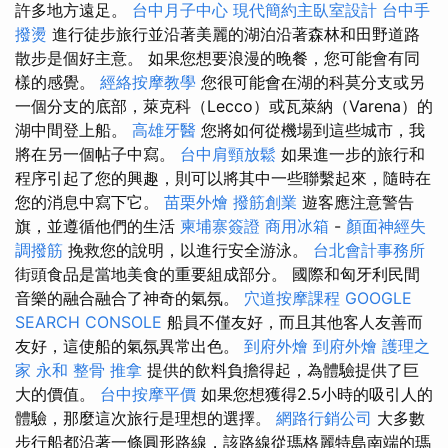
許多地方遠足。
台中月子中心
現代簡約主臥室設計
台中手
撥燙
進行徒步旅行並沿著美麗的湖泊沿著森林和田野道路
散步是個好主意。 如果您想要浪漫的晚餐，您可能會有同
樣的感覺。
經絡按摩教學
您很可能會在湖的科莫分支或另
一個分支的底部，萊克科（Lecco）或瓦萊納（Varena）的
湖中間登上船。
高雄牙醫
您將如何從機場到這些城市，我
將在另一個帖子中寫。
台中肩頸放鬆
如果進一步的旅行和
程序引起了您的興趣，則可以將其中一些聯繫起來，隨時在
您的消息中寫下它。
苗栗外燴
撥筋創業
遊客應注意警告
旗，並遵循他們的生活
柬埔寨簽證
商用冰箱
-
顏面神經失
調撥筋
挽救您的說明，以進行安全游泳。
台北會計事務所
街頭食品是當地美食的重要組成部分。 國際和匈牙利民間
音樂的融合融合了神奇的氣氛。
穴道按摩課程
GOOGLE
SEARCH CONSOLE
船員不僅友好，而且其他客人友善而
友好，這使船的氣氛異常出色。
到府外燴
到府外燴
護理之
家 永和
整骨 推拿
提供的飲料負擔得起，為體驗提供了巨
大的價值。
台中按摩平價
如果您想獲得2.5小時的吸引人的
體驗，那麼這次旅行是理想的選擇。
網路行銷公司
大多數
步行船都沿著一條圓形路線，該路線從瑪格麗特島南端的瑪