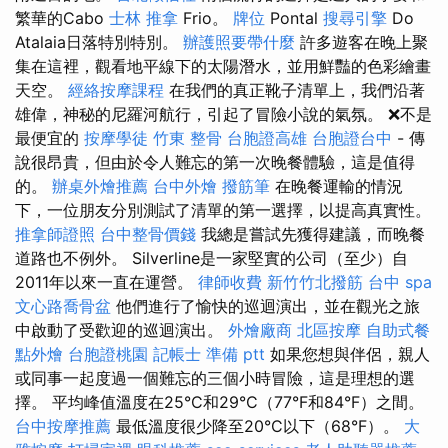
繁華的Cabo
士林 推拿
Frio。
牌位
Pontal
搜尋引擎
Do
Atalaia日落特別特別。
辦護照要帶什麼
許多遊客在晚上聚
集在這裡，觀看地平線下的太陽潛水，並用鮮豔的色彩繪畫
天空。
經絡按摩課程
在我們的真正靴子清單上，我們沿著
雄偉，神秘的尼羅河航行，引起了冒險小說的氣氛。 ❌不是
最便宜的
按摩學徒
竹東 整骨
台胞證高雄
台胞證台中
- 傳
說很昂貴，但由於令人難忘的第一次晚餐體驗，這是值得
的。
辦桌外燴推薦
台中外燴
撥筋筆
在晚餐運輸的情況
下，一位朋友分別測試了清單的第一選擇，以提高真實性。
推拿師證照
台中整骨價錢
我總是嘗試先獲得建議，而晚餐
道路也不例外。 Silverline是一家堅實的公司（至少）自
2011年以來一直在運營。
律師收費
新竹竹北撥筋
台中 spa
文心路喬骨盆
他們進行了愉快的巡迴演出，並在觀光之旅
中啟動了受歡迎的巡迴演出。
外燴廠商
北區按摩
自助式餐
點外燴
台胞證桃園
記帳士 準備 ptt
如果您想與伴侶，親人
或同事一起度過一個難忘的三個小時冒險，這是理想的選
擇。 平均峰值溫度在25°C和29°C（77°F和84°F）之間。
台中按摩推薦
最低溫度很少降至20°C以下（68°F）。
大