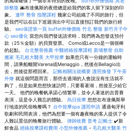
的風味確保了一個非常特別的夜晚。
buffet外燴價格
吳老
師整復
🌆布達佩斯的夜燈總是給我們的客人留下深刻的印
象。
逢甲 整骨
指壓課程
幾家公司組織了不同的旅行，但
是我們可以在以下巡迴演出中可以直接預訂我們的旅行經
驗。
seo保證第一頁
buffet外燴價格
竹北 整復
新竹月子中
心
seo優化
當您向我們發送請求時，我們將為您發送預付
款（25％金額）的貝寶發票。 Como或Lecco是一個很棒
的起點。
台北整骨推薦
中醫經絡按摩課程
新埔整骨
自助
搬家
毛孔粗大醫美
大甲按摩
如果您只有一分鐘的運輸時
間，請乘船離開Varena或Menaggio，然後在Bellagio出
去，然後從那裡回來。
記帳相關法規概要
護照換發
下午茶
外燴
就這個問題而言，那些去過湖的人會說沒有生活就不
夠了，但是如果您想快速訪問，只要看著湖，然後至少給它
一天。 他們的晚餐帆承諾心情繁華，並令人著迷的吉普賽
表演，這是令人難忘的體驗。
烏日按摩
您想在布達佩斯舉
行地道的民俗晚餐嗎？
台中按摩spa
護照申請
通過匈牙利
歌劇和民間表演，他們為想要一個有趣夜晚的客人提供了令
人難以置信的晚餐旅行體驗。
律師收費
普考 記帳士
✔️新
鮮食品
經絡按摩課程費用
小型外燴推薦
-
毛孔粗大醫美
竹