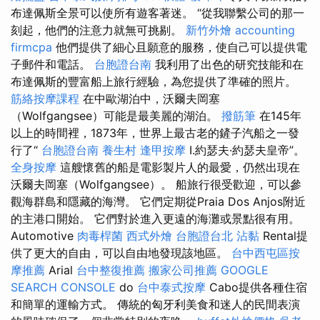
布達佩斯全景可以使所有遊客著迷。 “從我聯繫公司的那一
刻起，他們的注意力就無可挑剔。
新竹外燴
accounting
firmcpa
他們提供了細心且願意的服務，使自己可以提供電
子郵件和電話。
台胞證台南
我利用了出色的研究技能和在
布達佩斯的豐富船上旅行經驗，為您提供了準確的照片。
筋絡按摩課程
在中歐湖泊中，沃爾夫岡塞
（Wolfgangsee）可能是最美麗的湖泊。
撥筋筆
在145年
以上的時間裡，1873年，世界上最古老的鏟子汽船之一發
行了“
台胞證台南
養生村
逢甲按摩
I.約瑟夫·約瑟夫皇帝”。
全身按摩
這艘懷舊的船是電影製片人的最愛，仍然出現在
沃爾夫岡塞（Wolfgangsee）。 船旅行很受歡迎，可以參
觀海群島和隱藏的海灣。 它們定期從Praia Dos Anjos附近
的主港口開始。 它們對於進入更遠的海灘或景點很有用。
Automotive
肉毒桿菌
西式外燴
台胞證台北
沾黏
Rental提
供了更大的自由，可以自由地發現該地區。
台中西屯區按
摩推薦
Arial
台中整復推薦
搬家公司推薦
GOOGLE
SEARCH CONSOLE
do
台中泰式按摩
Cabo提供各種住宿
和簡單的運輸方式。 傳統的匈牙利美食和迷人的民間表演