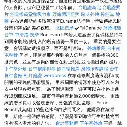
年齡段的人推薦這條路線，但這確實是那些第一次在布拉格
的人喜歡，但它已經發生了幾年前。
台胞證新北
台胞證照
片
筋骨撥筋堂整復竹東
經絡調理證照
歐式外燴
撥筋堂 地
圖
在布達佩斯的多瑙河沿著Eurama航行時，體驗傳統民間
音樂和舞蹈的美好夜晚。
北區按摩
✔️FulDanube
外燴擺盤
台中 中清路 按摩
Boulevard-林蔭大道涵蓋了從瑪格麗特島
到國家劇院/藝術宮的所有值得一看的一切。 重要的是要注
意，會議基於選擇順序，而不是到達時。
外燴推薦
台中南
屯整骨
但是，即使是那些遲到的人仍然是一個很棒的360
度景色，並且有足夠的機會在船上移動並拍攝出色的照片。
下午茶外燴
台中按摩排毒
除白蟻推薦
身體按摩課程
台中
養生會館
杜拜簽證
wordpress
在布達佩斯度過浪漫和/或
開朗的夜晚的理想場所。 甲板周圍的清潔水使您可以在內
衣中發現各種魚類。 為了到達海灘，遊客可以在小路上進
行短划船或遠足。 該市每年經歷超過2,000個晴天。 更熟
練的潛水員可以發現更深，更強的流動區域。 Forno
Beach以其醒目的藍色水和白沙而聞名。 他隱藏在海灣
里，給他一種僻靜的感覺。 浮潛是看到海洋野生動植物而
沒有深入潛水的好方法。
會計事務所
下午茶外燴
平靜，綠