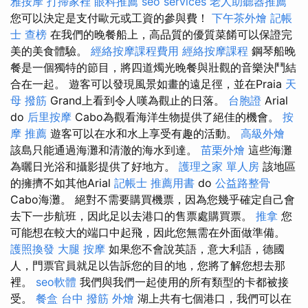
雅按摩
打掃家裡
眼科推薦
seo services
老人助聽器推薦
您可以決定是支付歐元或工資的參與費！
下午茶外燴
記帳
士 查榜
在我們的晚餐船上，高品質的優質菜餚可以保證完
美的美食體驗。
經絡按摩課程費用
經絡按摩課程
鋼琴船晚
餐是一個獨特的節目，將四道燭光晚餐與壯觀的音樂決鬥結
合在一起。 遊客可以發現風景如畫的遠足徑，並在Praia
天
母 撥筋
Grand上看到令人嘆為觀止的日落。
台胞證
Arial
do
后里按摩
Cabo為觀看海洋生物提供了絕佳的機會。
按
摩 推薦
遊客可以在水和水上享受有趣的活動。
高級外燴
該島只能通過海灘和清澈的海水到達。
苗栗外燴
這些海灘
為曬日光浴和攝影提供了好地方。
護理之家 單人房
該地區
的擁擠不如其他Arial
記帳士 推薦用書
do
公益路整骨
Cabo海灘。 絕對不需要購買機票，因為您幾乎確定自己會
去下一步航班，因此足以去港口的售票處購買票。
推拿
您
可能想在較大的端口中起飛，因此您無需在外面做準備。
護照換發
大腿 按摩
如果您不會說英語，意大利語，德國
人，門票官員就足以告訴您的目的地，您將了解您想去那
裡。
seo軟體
我們與我們一起使用的所有類型的卡都被接
受。
餐盒
台中 撥筋
外燴
湖上共有七個港口，我們可以在