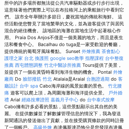
所中的許多場所都無法從公共汽車驅動器或步行步行出現，
這意味著他們實際上可以在布拉格河上的乘船旅行中看到它
們。 該市全年舉辦許多節日，慶祝當地的傳統和海鮮。 這
些活動使您瞥見了當地繁華的文化，並為遊客提供了與居民
混合的絕佳機會。 該地區的海灘在當地生活中起著核心作
用。 Praia Dos Anjos不僅是一個美麗的地方，而且是夜生
活和餐食中心。 Bacalhau do tuga是一家受歡迎的餐廳，
提供傳統的葡萄牙風味餐點。 Sunset
外燴推薦
茶會點心
護理之家 台北
換護照
google seo教學
指壓課程
台中整復
推薦
西屯體態調整
竹北中醫診所推薦
Tours提供了美景，
並提供了一個在黃昏時看到海洋生物的機會。 Pontal
外燴
廠商
Do
臉部撥筋 竹北
Atalaia是Araial
台胞證過期
do
客
廳設計
台中 spa
Cabo海岸線的風景如畫的景色。
竹北腰
痛
遊客可以爬上頂，為周圍海灘和海洋提供全景。
戶外婚
禮
Arial
經絡按摩證照
嘉義月子中心
do
台中泰式按摩
Cabo擁有許多必看的景點，這些景點顯示出其自然的美
麗。 在提供數據並了解數據管理信息的情況下，我為發送
新聞通訊的發送做出了貢獻，並在接受購買條款的同時註冊
了一個帳戶。
高級外燴
布達佩斯達恐怖分是您發現布達佩