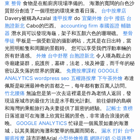
東 整骨
食物是在船廚房現場準備的。 海灘的寬闊的白色沙
質部分創造了一個理想的環境來查看日落。
台中按摩店
Davery被稱為Azalal
逢甲按摩
do
宜蘭外燴
台中 撥筋
台
胞證新北
Cabo的巴西。
accounting firm
泰國簽證
輔聽
器
潛水員可以發現海龜，架子和五顏六色的珊瑚礁。
整骨
學徒
甲板是一個受歡迎的攝影網站，尤其是在日出時，當
光照明船隻和周圍的景觀時。 您可以享受我們浮動車輛的
所有舒適感。
外燴
台中舒壓
台胞證新北
令人嘆為觀止的
寺廟建築群，庇護所，墓碑，法老，埃及神靈，而千年的秘
密以及失落的世界的寶藏。
免費按摩課程
GOOGLE
ANALYTICS
wordpress seo
五權路按摩
下午茶外燴
布達
佩斯是歐洲最神奇的首都之一，每年都有數百萬人訪問。
竹北腰痛
無論您是第一次去這裡還是作為老情人返回，發
現這座城市的最佳方法是水手觀光計劃。 前往僻靜的島嶼
和海灣的乘船旅行為夫妻提供了親密的經驗。
記帳士 查榜
日落巡遊可在海灘上欣賞壯麗的景色，非常適合浪漫的夜
晚。
GOOGLE ANALYTICS
忙碌是一個風景如畫的海灘
城，以其美麗的海灘和繁華的氛圍而聞名。
漏水 打針
台中
腳底按摩
該市距離Arial
小型外燴推薦
網路行銷
公益路整