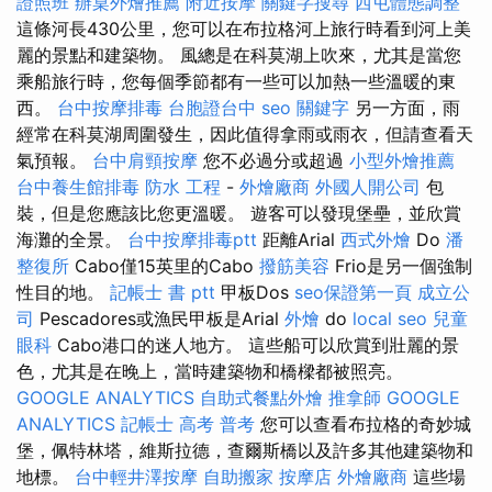
證照班
辦桌外燴推薦
附近按摩
關鍵字搜尋
西屯體態調整
這條河長430公里，您可以在布拉格河上旅行時看到河上美
麗的景點和建築物。 風總是在科莫湖上吹來，尤其是當您
乘船旅行時，您每個季節都有一些可以加熱一些溫暖的東
西。
台中按摩排毒
台胞證台中
seo 關鍵字
另一方面，雨
經常在科莫湖周圍發生，因此值得拿雨或雨衣，但請查看天
氣預報。
台中肩頸按摩
您不必過分或超過
小型外燴推薦
台中養生館排毒
防水 工程
-
外燴廠商
外國人開公司
包
裝，但是您應該比您更溫暖。 遊客可以發現堡壘，並欣賞
海灘的全景。
台中按摩排毒ptt
距離Arial
西式外燴
Do
潘
整復所
Cabo僅15英里的Cabo
撥筋美容
Frio是另一個強制
性目的地。
記帳士 書 ptt
甲板Dos
seo保證第一頁
成立公
司
Pescadores或漁民甲板是Arial
外燴
do
local seo
兒童
眼科
Cabo港口的迷人地方。 這些船可以欣賞到壯麗的景
色，尤其是在晚上，當時建築物和橋樑都被照亮。
GOOGLE ANALYTICS
自助式餐點外燴
推拿師
GOOGLE
ANALYTICS
記帳士 高考 普考
您可以查看布拉格的奇妙城
堡，佩特林塔，維斯拉德，查爾斯橋以及許多其他建築物和
地標。
台中輕井澤按摩
自助搬家
按摩店
外燴廠商
這些場