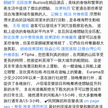
關鍵字
北區按摩
Buzios在精品酒店，美味的食物和繁華的
夜生活中提供了傑出的體驗。
按摩執照
它更適合那些希望
混合海灘和城市服務的人。
記帳士 稅法
外燴佈置
浮潛和
潛水是由於該地區清潔水的流行活動，是各種海野生動植
物。
天母 撥筋
遊客可以發現水下洞穴並觀察彩色魚。 巡
航上提供的食物高於平均水平，並且與這種體驗完全匹配。
附近按摩
台中整骨推薦
按摩課程
外燴廠商
儘管可以改善
某些食物，但某些菜餚確實被堆積了，它們在任何餐廳都大
放異彩。
經絡按摩課程
除蟲公司
護照過期
註冊台灣公司
外燴茶點
📌Tipha，您想看到真的很好，在周圍的山區享受
更長的時間，然後從科莫湖下一個大城市的船開始。 這使
其非常適合海灘活動和水上運動。 在一艘遊輪上與船上建
立聯繫，並欣賞布拉格·布拉格在遊輪上的樂趣。 Eurama至
少至少2003年以來一直在旅行社經營，除晚餐旅行外，還
提供了各種旅行。 🎶現場音樂節目和晚餐將使體驗提升到
新的水平。 🚢在布達佩斯燈光下觀光的水手可以瞥見城市
的日常生活。 雖然通常的河船為1-1.5小時，但大多數晚餐
旅行通常為1.5-3小時。 ✔️民間舞蹈和音樂表演
on page
seo
-
整骨 推拿
護照申請
最好的現場表演音樂和舞蹈表演