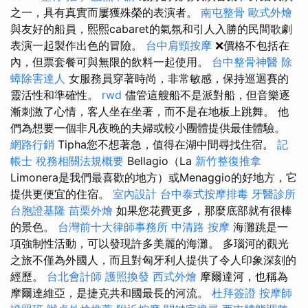
之一，具有真實而屢獲殊榮的表演者。
南屯整骨
歐式外燴
與友好的船員，熙熙cabaret的氣氛和引人入勝的民間歌劇
表演一起製作出色的冒險。
台中肩頸按摩
❌價格不包括在
內，但票套餐可與無限的飲料一起使用。
台中整骨神醫
除
蟑除害達人
女服務員穿著時尚，非常敏感，保持巡迴賽的
靈活性和準確性。
rwd
儘管這艘船不是派對船，但音樂逐
漸刺激了心情，客人坐在坐著，而不是在地板上跳舞。 他
們為想要一個非凡夜晚的夫婦或較小團體提供最佳體驗。
網路行銷
Tipha您不想著急，值得在湖中間尋找住宿。
記
帳士 稅務相關法規概要
Bellagio（La
新竹整復推拿
Limonera是我們最喜歡的地方）或Menaggio的好地方，它
提供更便宜的住宿。
室內設計
台中泰式按摩排毒
牙醫診所
台胞證基隆
苗栗外燴
如果您花費更多，那麼底部就有很棒
的景色。
台灣前十大律師事務所
中清路 按摩
海灘跳是一
項強制性活動，可以發現許多美麗的海灘。 多瑙河的觀光
之旅不僅為外國​​人，而且對匈牙利人提供了令人印象深刻的
經歷。
台北會計師
護照換發
西式外燴
摩爾達河，也稱為
摩爾達維亞，是捷克共和國最長的河流。
杜拜簽證
按摩師