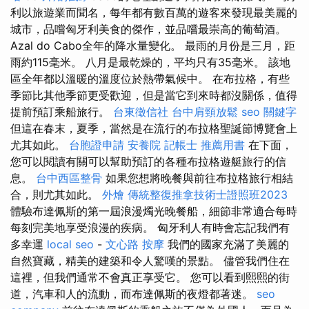
利以旅遊業而聞名，每年都有數百萬的遊客來發現最美麗的
城市，品嚐匈牙利美食的傑作，並品嚐最崇高的葡萄酒。
Azal do Cabo全年的降水量變化。 最雨的月份是三月，距
雨約115毫米。 八月是最乾燥的，平均只有35毫米。 該地
區全年都以溫暖的溫度位於熱帶氣候中。 在布拉格，有些
季節比其他季節更受歡迎，但是當它到來時都沒關係，值得
提前預訂乘船旅行。
台東徵信社
台中肩頸放鬆
seo 關鍵字
但這在春末，夏季，當然是在流行的布拉格聖誕節博覽會上
尤其如此。
台胞證申請
安養院
記帳士 推薦用書
在下面，
您可以閱讀有關可以幫助預訂的各種布拉格遊艇旅行的信
息。
台中西區整骨
如果您想將晚餐與前往布拉格旅行相結
合，則尤其如此。
外燴
傳統整復推拿技術士證照班2023
體驗布達佩斯的第一屆浪漫燭光晚餐船，細節非常適合每時
每刻完美地享受浪漫的疾病。 匈牙利人有時會忘記我們有
多幸運
local seo
-
文心路 按摩
我們的國家充滿了美麗的
自然寶藏，精美的建築和令人驚嘆的景點。 儘管我們住在
這裡，但我們通常不會真正享受它。 您可以看到熙熙的街
道，汽車和人的流動，而布達佩斯的夜燈都著迷。
seo