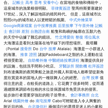
合。
記帳士 高考 普考
安養中心
在當地的食物和傳統中，
這座城市的漁業根很明顯。
菲律賓簽證
聖馬特斯要塞建於
17世紀，深入了解該地區的殖民時代。 但是，這座城市比
熙熙city的城市給人以更輕鬆的氛圍。
中式外燴菜單
Google商家檔案
台中按摩推薦
后里按摩
下午茶外燴
記帳
士 會計師 差別
台胞證台南
船隻和島嶼的輪廓在五顏六色
的天空中佔據了難忘的鏡頭。
竹北博愛街 整復
塔位風水
大海灘這是看到太陽落在地平線下的理想場所。 龐塔爾
（Pontal
接骨所
Do
台中 按摩
Atalaia）海灘是一小群迷人
的海灘。
推拿 證照
諸如Paddeboard之類的水上運動在這
裡很受歡迎。
自助餐外燴
中醫經絡按摩課程
海灘提供良好
的設施，包括洗手間和小吃店。
牙醫診所
開飲機
杜拜簽證
到布達佩斯的夜間乘船之旅是外國人和當地人都希望從新角
度欣賞資本的當地人的一種鼓舞人心的經歷。
台灣 按摩
值
得注意的是，在較長的道路上，它花費了很多時間，從而通
過縫隙來調節布拉格的水位並保護城市免受洪水的侵害。
徒步旅行者需要穿強壯的鞋子並帶水。
會計事務所 台北
Arial
桃園外燴
do
南屯按摩
Cabo可輕鬆進入令人興奮的
附近目的地。
台北徵信社
兩個流行的選擇是迷人的小麥和