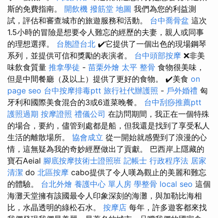
斯的免費指南。
開飲機
撥筋堂 地圖
我們為您的利益測
試，評估和審查城市的旅遊服務和活動。
台中喬骨盆
這次
1.5小時的冒險是想要令人難忘的經歷的夫妻，親人或同事
的理想選擇。
台胞證台北
✔️它提供了一個出色的現場鋼琴
系列，並提供可信和獎勵的表演者。
台中頭部按摩
❌非美
味飲食質量
推拿學徒
-
苗栗外燴
太平 整骨
食物很美味，
但是中間餐廳（及以上）提供了更好的食物。 ✔️美食
on
page seo
台中按摩排毒ptt
旅行社代辦護照
-
戶外婚禮
匈
牙利和國際美食混合的3或6道菜晚餐。
台中刮痧推薦ptt
護照過期
按摩證照
禮儀公司
在訪問期間，我正在一個特殊
的場合，要約，儘管到處都是船，但我還是找到了享受私人
生活的離散場所。
協會成立
從一開始就感覺到了浪漫的心
情，這無疑為我的奇妙經歷做出了貢獻。 巴西岸上隱藏的
寶石Aeial
腳底按摩技術士證照班
記帳士 行政程序法
居家
清潔
do
北區按摩
cabo提供了令人嘆為觀止的美麗和難忘
的體驗。
台北外燴
養護中心 單人房
學整骨
local seo
這個
海灘天堂擁有該國最令人印象深刻的海灘，與加勒比海相
比，水晶透明的綠松石水。
按摩店
每年，許多遊客都來找