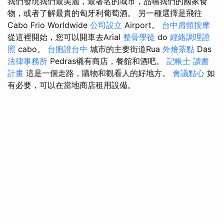
我們發現我們最美麗，最著名的城市，品嚐我們的國家食
物，或者了解最貴的匈牙利葡萄酒。 另一種選擇是飛往
Cabo Frio Worldwide
公司設立
Airport。
台中肩頸按摩
從這裡開始，您可以開車去Arial
整骨學徒
do
經絡調理證
照
cabo。
台胞證台中
城市的主要街道Rua
外燴茶點
Das
法律事務所
Pedras襯有商店，餐館和酒吧。
記帳士 讀書
計畫
這是一個走路，購物和觀看人的好地方。
會議點心
如
有必要，可以在當地商店租用設備。