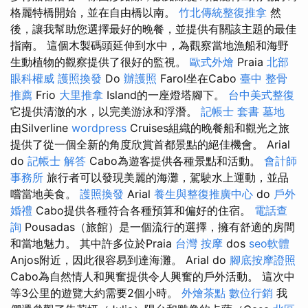
格麗特橋開始，並在自由橋以南。
竹北傳統整復推拿
然
後，讓我幫助您選擇最好的晚餐，並提供有關該主題的最佳
指南。 這個木製碼頭延伸到水中，為觀察當地漁船和海野
生動植物的觀察提供了很好的監視。
歐式外燴
Praia
北部
眼科權威
護照換發
Do
辦護照
Farol坐在Cabo
臺中 整骨
推薦
Frio
大里推拿
Island的一座燈塔腳下。
台中美式整復
它提供清澈的水，以完美游泳和浮潛。
記帳士 套書
墓地
由Silverline
wordpress
Cruises組織的晚餐船和觀光之旅
提供了從一個全新的角度欣賞首都景點的絕佳機會。 Arial
do
記帳士 解答
Cabo為遊客提供各種景點和活動。
會計師
事務所
旅行者可以發現美麗的海灘，駕駛水上運動，並品
嚐當地美食。
護照換發
Arial
養生與整復推廣中心
do
戶外
婚禮
Cabo提供各種符合各種預算和偏好的住宿。
電話查
詢
Pousadas（旅館）是一個流行的選擇，擁有舒適的房間
和當地魅力。 其中許多位於Praia
台灣 按摩
dos
seo軟體
Anjos附近，因此很容易到達海灘。 Arial do
腳底按摩證照
Cabo為自然情人和興奮提供令人興奮的戶外活動。 這次中
等3公里的遊覽大約需要2個小時。
外燴茶點
數位行銷
我