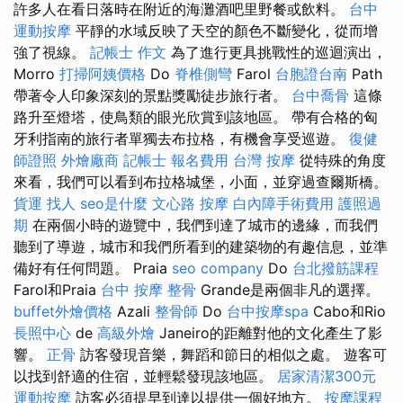
許多人在看日落時在附近的海灘酒吧里野餐或飲料。
台中
運動按摩
平靜的水域反映了天空的顏色不斷變化，從而增
強了視線。
記帳士 作文
為了進行更具挑戰性的巡迴演出，
Morro
打掃阿姨價格
Do
脊椎側彎
Farol
台胞證台南
Path
帶著令人印象深刻的景點獎勵徒步旅行者。
台中喬骨
這條
路升至燈塔，使鳥類的眼光欣賞到該地區。 帶有合格的匈
牙利指南的旅行者單獨去布拉格，有機會享受巡遊。
復健
師證照
外燴廠商
記帳士 報名費用
台灣 按摩
從特殊的角度
來看，我們可以看到布拉格城堡，小面，並穿過查爾斯橋。
貨運
找人
seo是什麼
文心路 按摩
白內障手術費用
護照過
期
在兩個小時的遊覽中，我們到達了城市的邊緣，而我們
聽到了導遊，城市和我們所看到的建築物的有趣信息，並準
備好有任何問題。 Praia
seo company
Do
台北撥筋課程
Farol和Praia
台中 按摩 整骨
Grande是兩個非凡的選擇。
buffet外燴價格
Azali
整骨師
Do
台中按摩spa
Cabo和Rio
長照中心
de
高級外燴
Janeiro的距離對他的文化產生了影
響。
正骨
訪客發現音樂，舞蹈和節日的相似之處。 遊客可
以找到舒適的住宿，並輕鬆發現該地區。
居家清潔300元
運動按摩
訪客必須提早到達以提供一個好地方。
按摩課程