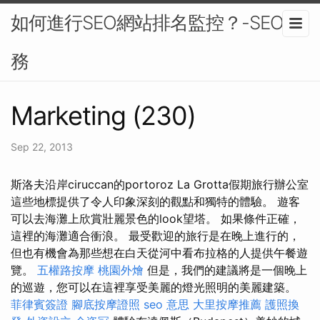
如何進行SEO網站排名監控？-SEO服
務
Marketing (230)
Sep 22, 2013
斯洛夫沿岸ciruccan的portoroz La Grotta假期旅行辦公室
這些地標提供了令人印象深刻的觀點和獨特的體驗。 遊客
可以去海灘上欣賞壯麗景色的look望塔。 如果條件正確，
這裡的海灘適合衝浪。 最受歡迎的旅行是在晚上進行的，
但也有機會為那些想在白天從河中看布拉格的人提供午餐遊
覽。
五權路按摩
桃園外燴
但是，我們的建議將是一個晚上
的巡遊，您可以在這裡享受美麗的燈光照明的美麗建築。
菲律賓簽證
腳底按摩證照
seo 意思
大里按摩推薦
護照換