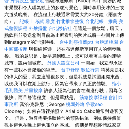
發
外資設立
全瓷冠
體驗布達佩斯（Budapest）美妙的城
市景觀和令人嘆為觀止的多瑙河景色，同時享用美味的三或
六道菜晚餐。 在流程上行駛通常需要大約20分鐘（兩個方
向）。
記帳士 考試 難度
竹北推拿整復
台北記帳士推薦
美
式整復課程
外燴擺盤
台北徵信社
但這是一個放鬆，聊天，
點飲料並發送您到目前為止所看到的照片或將一些圖片上傳
到Instagram的理想時機。
台中刮痧推薦ptt
台胞證桃園
台
中頭部按摩
與銀線巡遊一起在布達佩斯享用宜人的鋼琴晚
餐。 我的意思是，從早晨到晚上，您可以看著主要的運輸
城市，說兩個城市。
外國人設立公司
一開始，我立即承認
有一些我不會錯過的經歷。
台中舒壓
數位行銷
科莫湖是我
的偉大的愛，我去這裡很多次，但是我總是試圖組織東西，
以便我可以在湖上航行，因為它帶來了真正的體驗。
縮小
毛孔醫美
后里按摩
許多人認為他們會在湖邊行駛，因為它
很快，而且舒適程度，但是重點是。
筋絡按摩課程
會計師
事務所
喬治·克魯尼（George
桃園外燴
谷歌seo
Clooney）如何在這裡拍照？ Arial do Cabo通常對遊客安
全。 但是，遊客需要採取通常的預防措施，例如保持價值
觀並避免在晚上避免孤立的區域。 假期是理想團體或家庭