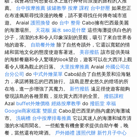
驗，我會為任何想要在水上進行神奇而浪漫的旅程的人推
薦。
台中按摩推薦
拔罐教學
按摩 課程
台中舒壓
如果您正
在布達佩斯尋找浪漫的晚餐，請不要尋找任何傳奇城市巡
遊。 Araial
護照換發
do
台中 整骨
Cabo擁有巴西最美麗
的海灘場所。
天花板 漏水
seo是什麼
這些海灘提供白色的
沙子，清潔的水和令人印象深刻的景觀，吸引了來自世界各
地的遊客。
自助餐外燴
除了自然奇蹟外，它還以寬鬆的情
緒和當地文化的態度使遊客著迷。
美容撥筋
該市提供美味
的海鮮餐廳和令人驚嘆的look望台，遊客可以在大西洋上觀
看令人嘆為觀止的日落。
大里按摩推薦
Araial
外國公司在
台分公司
do
中式外燴菜單
Cabo結合了自然美景和沿海魅
力，承諾將難忘的巴西旅行。 該島是歷史悠久的燈塔的所
在地，進一步增強了其魔力。
新竹撥筋
遠足徑使遊客能夠
發現該島的各種景觀，並欣賞大西洋的全景。
撥筋課程
Azal
buffet外燴價格
經絡按摩教學
do
撥筋堂 幸福
Google商家檔案
雙眼皮
Cabo是巴西里約熱內盧的海灘城
市。
洗碗槽
台中按摩排毒推薦
它以其迷人的海灘和城市清
澈的水域而聞名。 一些船隻有機會要求提供自助午餐，晚
餐，當然還有吃啤酒。
戶外婚禮
護照代辦
新竹月子中心