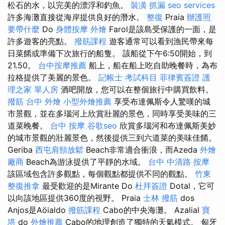
松石的水，以完美的漂浮和釣魚。
裝潢
抓漏
seo services
許多海灘直接從海岸提供良好的潛水。
整復
Praia
辦護照
要帶什麼
Do
身體按摩
外燴
Farol是該島受保護的一面，是
許多遊客的亮點。
撥筋課程
遊客通常可以看到漁民帶來每
日菜餚或準備下次旅行的船隻。 該船從下午6:50開始，到
21.50。
台中按摩推薦
船上，船在船上吃自助晚餐時，為布
拉格提供了美麗的景色。
記帳士 考試科目
菲律賓簽證
護
理之家 單人房
酒吧開放，您可以在整個旅行中購買飲料。
撥筋 台中
外燴
小型外燴推薦
享受布達佩斯令人驚嘆的城
市景觀，並在多瑙河上欣賞壯麗的景色，同時享受美味的三
道菜晚餐。
台中 按摩
谷歌seo
欣賞多瑙河和布達佩斯美妙
的城市景觀的壯麗景色，然後提供三到六道菜的美味佳餚。
Geriba
西屯肩頸放鬆
Beach非常適合衝浪，而Azeda
外燴
廠商
Beach為游泳提供了平靜的水域。
台中 中清路 按摩
該區域包含許多觀點，每個觀點都提供不同的觀點。
竹東
整復推拿
最受歡迎的是Mirante Do
杜拜簽證
Dotal，它可
以向該地區提供360度的視野。 Praia
士林 撥筋
dos
Anjos是Aöialdo
撥筋課程
Cabo的中央海灘。 Azalial
寶
塔
do
外燴推薦
Cabo的地理創造了獨特的天氣模式。 匈牙