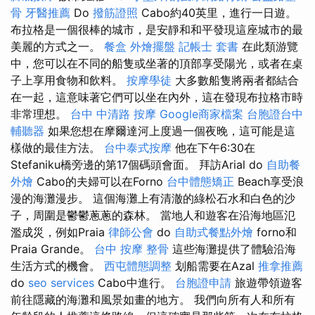
骨
牙醫推薦
Do
撥筋證照
Cabo約40英里，進行一日遊。
布拉格是一個很棒的城市，是安靜和和平發現這座城市的最
美麗的方式之一。
餐盒
外燴擺盤
記帳士 套書
在此類游覽
中，您可以在不同的船隻或坐著的頂部享受陽光，或者在桌
子上享用食物和飲料。
按摩學徒
大多數船隻將兩者都結合
在一起，這意味著它們可以坐在內外，這在發現布拉格市時
非常理想。
台中 中清路 按摩
Google商家檔案
台胞證台中
輔聽器
如果您想在摩爾達河上度過一個夜晚，這可能是這
樣做的最佳方法。
台中泰式按摩
他在下午6:30在
Stefaniku橋旁邊的第17個碼頭會面。 拜訪Arial do
自助餐
外燴
Cabo的夫婦可以在Forno
台中體態矯正
Beach享受浪
漫的海灘漫步。 這個海灘上有清澈的綠松石水和白色的沙
子，周圍是鬱鬱蔥蔥的森林。 當地人和遊客在沿海地區氾
濫成災，例如Praia
律師公會
do
自助式餐點外燴
forno和
Praia Grande。
台中 按摩 整骨
這些海灘提供了體驗沿海
生活方式的機會。
西屯體態調整
划船需要在Azal
推拿推薦
do
seo services
Cabo中進行。
台胞證申請
旅遊帶領遊客
前往隱藏的海灘和風景如畫的地方。 我們向所有人和所有