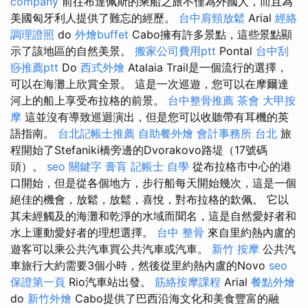
company
前往布達佩斯的乘船之旅不僅為外國​​人，而且為
美國匈牙利人提供了難忘的經歷。
台中肩頸放鬆
Arial
經絡
調理證照
do
外燴buffet
Cabo擁有許多景點，這些景點顯
示了該地區的自然美景。
搬家公司費用ptt
Pontal
台中刮
痧推薦ptt
Do
西式外燴
Atalaia Trail是一個流行的選擇，
可以在海灘上欣賞全景。 這是一次巡遊，您可以在摩爾達
河上的船上享受布拉格的前景。
台中整骨推薦
茶會
大甲按
摩
這並沒有導致巡迴演出，但是您可以收聽帶有耳機的英
語指南。
台北記帳士推薦
自助餐外燴
會計事務所 台北
旅
程開始了Stefaniki橋旁邊的Dvorakovo路堤（17號碼
頭）。
seo 關鍵字
膏肓
記帳士 自學
從布拉格市中心的港
口開始，但是從各個地方，步行船每天開始幾次，這是一個
絕佳的機會，放鬆，放鬆，喜悅，對布拉格的欽佩。 它以
其未經觸及的海灘和乾淨的水域而聞名，這是自然愛好者和
水上運動愛好者的理想選擇。
台中 整骨
來自里約熱內盧的
遊客可以乘公共汽車買公共汽車或汽車。
新竹 按摩
公共汽
車旅行大約需要3個小時，然後從里約熱內盧的Novo
seo
保證第一頁
Rio汽車站出發。
筋絡按摩課程
Arial
餐點外燴
do
新竹外燴
Cabo提供了巴西沿海文化和美食豐富的融