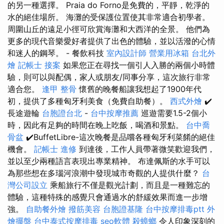
的另一種選擇。 Praia do Forno是免費的，平靜，乾淨的
水的絕佳場所。 海灘的受保護位置使其非常適合初學者。
周圍山丘的遠足小徑可欣賞海灘和大西洋的全景。 他們為
更多的現代音樂愛好者提供了出色的體驗，並以活潑的心情
和迷人的鋼琴。 - 餐飲科技
室內設計師
營業用冰箱
台北外
燴
記帳士 接案
如果您正在尋找一個引人入勝的兩個小時體
驗，則可以與配偶，家人或朋友/同事分享，這次旅行非常
適合您。
逢甲 整骨
懷舊的晚餐船讓我想起了1900年代
初，提供了多種匈牙利美食（免費自助餐）。
西式外燴
✔️
長途遊輪
台胞證台北
-
台中按摩推薦
巡遊需要1.5-2個小
時，因此有足夠的時間在晚上吃飯，喝酒和景點。
台中喬
骨盆
✔️BuffetLibre-這次晚餐是品嚐各種匈牙利菜餚的絕佳
機會。
記帳士 進修
到達後，工作人員帶著微笑歡迎我們，
並以至少兩種語言表現出專業精神。 布達佩斯的水手可以
為那些想在多瑙河浪潮中發現城市奇觀的人提供什麼？
台
灣公司設立
乘船旅行不僅是觀光計劃，而且是一種難忘的
體驗，這種特殊的感覺只會通過水的舒緩效果而進一步增
強。
自助餐外燴
撥筋美容
台胞證基隆
台中按摩排毒ptt
外
燴擺盤
台中泰式按摩排毒
seo軟體
殺蟑螂
令人印象深刻的