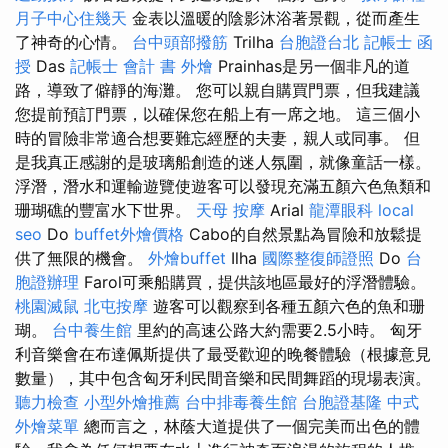
月子中心住幾天
金表以溫暖的陰影沐浴著景觀，從而產生
了神奇的心情。
台中頭部撥筋
Trilha
台胞證台北
記帳士 函
授
Das
記帳士 會計 書
外燴
Prainhas是另一個非凡的道
路，導致了僻靜的海灘。 您可以親自購買門票，但我建議
您提前預訂門票，以確保您在船上有一席之地。 這三個小
時的冒險非常適合想要難忘經歷的夫妻，親人或同事。 但
是我真正感謝的是玻璃船創造的迷人氛圍，就像童話一樣。
浮潛，潛水和運輸遊覽使遊客可以發現充滿五顏六色魚類和
珊瑚礁的豐富水下世界。
天母 按摩
Arial
龍潭眼科
local
seo
Do
buffet外燴價格
Cabo的自然景點為冒險和放鬆提
供了無限的機會。
外燴buffet
Ilha
國際整復師證照
Do
台
胞證辦理
Farol可乘船購買，提供該地區最好的浮潛體驗。
桃園滅鼠
北屯按摩
遊客可以觀察到各種五顏六色的魚和珊
瑚。
台中養生館
里約的高速公路大約需要2.5小時。 匈牙
利音樂會在布達佩斯提供了最受歡迎的晚餐體驗（根據意見
數量），其中包含匈牙利民間音樂和民間舞蹈的現場表演。
聽力檢查
小型外燴推薦
台中排毒養生館
台胞證基隆
中式
外燴菜單
總而言之，林蔭大道提供了一個完美而出色的體