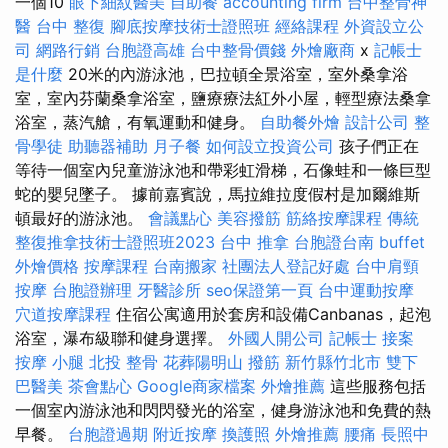
一個10
眼下細紋醫美
自助餐
accounting firm
台中整骨神
醫
台中 整復
腳底按摩技術士證照班
經絡課程
外資設立公
司
網路行銷
台胞證高雄
台中整骨價錢
外燴廠商
x
記帳士
是什麼
20米的內游泳池，巴拉頓全景浴室，室外桑拿浴
室，室內芬蘭桑拿浴室，鹽療療法紅外小屋，輕型療法桑拿
浴室，蒸汽艙，有氧運動和健身。
自助餐外燴
設計公司
整
骨學徒
助聽器補助
月子餐
如何設立投資公司
孩子們正在
等待一個室內兒童游泳池和帶彩虹滑梯，石像蛙和一條巨型
蛇的嬰兒墜子。 據前嘉賓說，馬拉維拉度假村是加爾維斯
頓最好的游泳池。
會議點心
美容撥筋
筋絡按摩課程
傳統
整復推拿技術士證照班2023
台中 推拿
台胞證台南
buffet
外燴價格
按摩課程
台南搬家
社團法人登記好處
台中肩頸
按摩
台胞證辦理
牙醫診所
seo保證第一頁
台中運動按摩
穴道按摩課程
住宿公寓適用於套房和設備Canbanas，起泡
浴室，瀑布級聯和健身選擇。
外國人開公司
記帳士 接案
按摩 小腿
北投 整骨
花葬陽明山
撥筋 新竹縣竹北市
雙下
巴醫美
茶會點心
Google商家檔案
外燴推薦
這些服務包括
一個室內游泳池和閃閃發光的浴室，健身游泳池和免費的熱
早餐。
台胞證過期
附近按摩
換護照
外燴推薦
腰痛
長照中