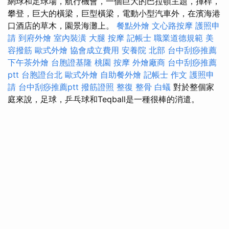
網球和足球場，航行機會，一個巨大的巴拉頓主題，揮桿，
攀登，巨大的橫梁，巨型橫梁，電動小型汽車外，在濱海港
口酒店的草木，園景海灘上。
餐點外燴
文心路按摩
護照申
請
到府外燴
室內裝潢
大腿 按摩
記帳士 職業道德規範
美
容撥筋
歐式外燴
協會成立費用
安養院 北部
台中刮痧推薦
下午茶外燴
台胞證基隆
桃園 按摩
外燴廠商
台中刮痧推薦
ptt
台胞證台北
歐式外燴
自助餐外燴
記帳士 作文
護照申
請
台中刮痧推薦ptt
撥筋證照
整復 整骨
白蟻
對於整個家
庭來說，足球，乒乓球和Teqball是一種很棒的消遣。