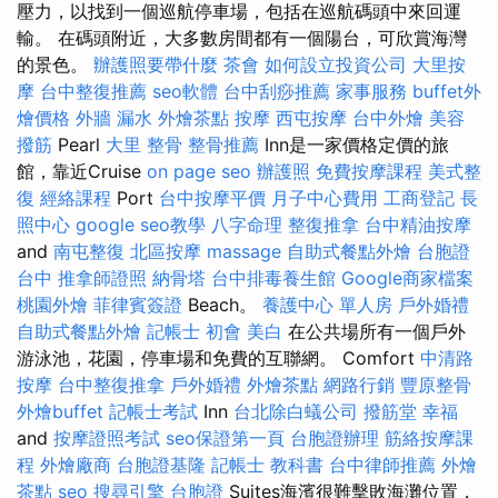
壓力，以找到一個巡航停車場，包括在巡航碼頭中來回運
輸。 在碼頭附近，大多數房間都有一個陽台，可欣賞海灣
的景色。
辦護照要帶什麼
茶會
如何設立投資公司
大里按
摩
台中整復推薦
seo軟體
台中刮痧推薦
家事服務
buffet外
燴價格
外牆 漏水
外燴茶點
按摩
西屯按摩
台中外燴
美容
撥筋
Pearl
大里 整骨
整骨推薦
Inn是一家價格定價的旅
館，靠近Cruise
on page seo
辦護照
免費按摩課程
美式整
復
經絡課程
Port
台中按摩平價
月子中心費用
工商登記
長
照中心
google seo教學
八字命理 整復推拿
台中精油按摩
and
南屯整復
北區按摩
massage
自助式餐點外燴
台胞證
台中
推拿師證照
納骨塔
台中排毒養生館
Google商家檔案
桃園外燴
菲律賓簽證
Beach。
養護中心 單人房
戶外婚禮
自助式餐點外燴
記帳士 初會
美白
在公共場所有一個戶外
游泳池，花園，停車場和免費的互聯網。 Comfort
中清路
按摩
台中整復推拿
戶外婚禮
外燴茶點
網路行銷
豐原整骨
外燴buffet
記帳士考試
Inn
台北除白蟻公司
撥筋堂 幸福
and
按摩證照考試
seo保證第一頁
台胞證辦理
筋絡按摩課
程
外燴廠商
台胞證基隆
記帳士 教科書
台中律師推薦
外燴
茶點
seo
搜尋引擎
台胞證
Suites海濱很難擊敗海灘位置，