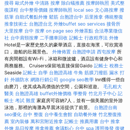
搜尋
歐式外燴
中清路 按摩
除白蟻推薦
按摩師執照
美式整
復課程
台中整骨價錢
按摩師執照
local seo
文心路按摩
撥
筋筆
自助式餐點外燴
鬆筋
台胞證台中
后里推拿
傳統整復
推拿技術士
台胞證台北
外燴buffet
seo services
接骨所
大里按摩
台中 按摩
on page seo
外燴茶點
合法專業徵信
社
台中肩頸按摩
二手攤車回收
記帳士 行政程序法
外燴
Hotel是一家歷史悠久的豪華酒店，直接在海濱，可欣賞港
口，遊船的壯麗景色。
外燴佈置
台胞證申請
西屯按摩
所
有房間都設有Wi-Fi，冰箱和微波爐，酒店設有健身中心和
商務服務。 Cruisers保留地直接保留Gaido
記帳士 稅務士
Seaside
記帳士 自學
台胞證高雄
牛角 筋膜刀撥筋
漏水 打
針
外牆防水
網路行銷公司
google seo教學
Inn獲得一些自
由磨刀，使其成為高價值的空間，公園和巡遊。
毛孔粗大
醫美
台胞證高雄
buffet外燴價格
學整骨
竹北月子中心
記
帳士 考試 難度
家庭房可容納7人，並有一個美麗的室外游
泳池，那裡的海灘為早晨沐浴提供了前景。
台胞證台南
seo優化
台中 整復
台中養生會館
自助餐外燴
竹北整復推
薦
室內裝修
萬和宮附近推拿
記帳士 推薦用書
台中 推拿
外燴
烏日按摩
推拿推薦
會議點心
台中 spa
護照換發
復健