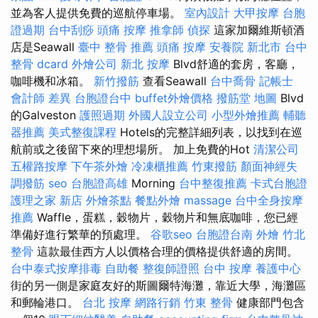
並為客人提供免費的巡航停車場。
室內設計
大甲按摩
台胞
證過期
台中刮痧
頭痛 按摩
推拿師
偵探
這家加爾維斯頓酒
店是Seawall
臺中 整骨 推薦
頭痛 按摩
安養院 新北市
台中
整骨 dcard
外燴公司
新北 按摩
Blvd舒適的套房，客廳，
咖啡機和冰箱。
新竹撥筋
查看Seawall
台中喬骨
記帳士
會計師 差異
台胞證台中
buffet外燴價格
撥筋堂 地圖
Blvd
的Galveston
護照過期
外國人設立公司
小型外燴推薦
輔聽
器推薦
美式整復課程
Hotels的完整詳細列表，以找到在巡
航前或之後留下來的理想場所。 加上免費的Hot
清潔公司
五權路按摩
下午茶外燴
冷凍櫃推薦
竹東撥筋
顏面神經失
調撥筋
seo
台胞證高雄
Morning
台中整復推薦
卡式台胞證
護理之家 新店
外燴茶點
餐點外燴
massage
台中全身按摩
推薦
Waffle，蛋糕，穀物片，穀物片和無底咖啡，您已經
準備好進行繁華的預處理。
谷歌seo
台胞證台南
外燴
竹北
整骨
這款最佳西方人以價格合理的價格提供舒適的房間。
台中泰式按摩排毒
自助餐
整復師證照
台中 按摩
養護中心
街的另一側是家庭友好的斯圖爾特海灘，靠近大學，海灘區
和郵輪港口。
台北 按摩
網路行銷
竹東 整骨
健康部門包含