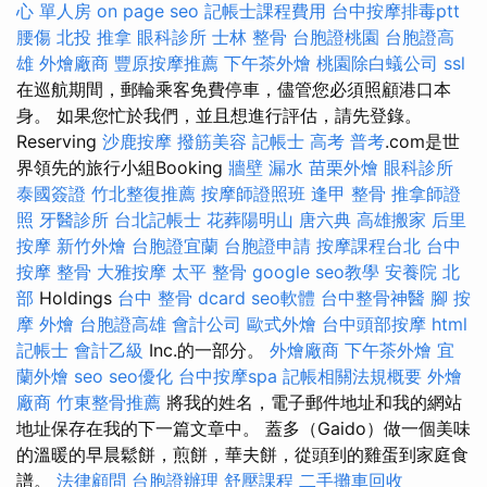
心 單人房
on page seo
記帳士課程費用
台中按摩排毒ptt
腰傷
北投 推拿
眼科診所
士林 整骨
台胞證桃園
台胞證高
雄
外燴廠商
豐原按摩推薦
下午茶外燴
桃園除白蟻公司
ssl
在巡航期間，郵輪乘客免費停車，儘管您必須照顧港口本
身。 如果您忙於我們，並且想進行評估，請先登錄。
Reserving
沙鹿按摩
撥筋美容
記帳士 高考 普考
.com是世
界領先的旅行小組Booking
牆壁 漏水
苗栗外燴
眼科診所
泰國簽證
竹北整復推薦
按摩師證照班
逢甲 整骨
推拿師證
照
牙醫診所
台北記帳士
花葬陽明山
唐六典
高雄搬家
后里
按摩
新竹外燴
台胞證宜蘭
台胞證申請
按摩課程台北
台中
按摩 整骨
大雅按摩
太平 整骨
google seo教學
安養院 北
部
Holdings
台中 整骨 dcard
seo軟體
台中整骨神醫
腳 按
摩
外燴
台胞證高雄
會計公司
歐式外燴
台中頭部按摩
html
記帳士 會計乙級
Inc.的一部分。
外燴廠商
下午茶外燴
宜
蘭外燴
seo
seo優化
台中按摩spa
記帳相關法規概要
外燴
廠商
竹東整骨推薦
將我的姓名，電子郵件地址和我的網站
地址保存在我的下一篇文章中。 蓋多（Gaido）做一個美味
的溫暖的早晨鬆餅，煎餅，華夫餅，從頭到的雞蛋到家庭食
譜。
法律顧問
台胞證辦理
舒壓課程
二手攤車回收