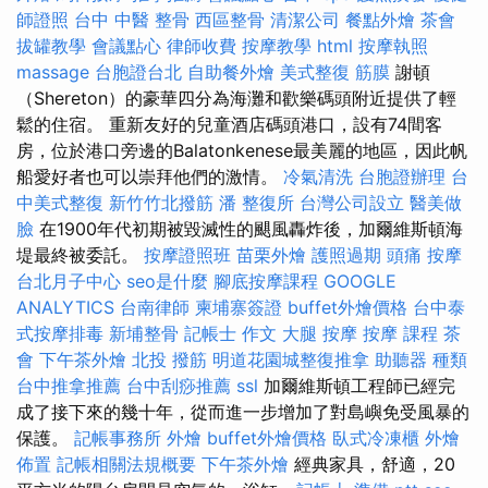
師證照
台中 中醫 整骨
西區整骨
清潔公司
餐點外燴
茶會
拔罐教學
會議點心
律師收費
按摩教學
html
按摩執照
massage
台胞證台北
自助餐外燴
美式整復 筋膜
謝頓
（Shereton）的豪華四分為海灘和歡樂碼頭附近提供了輕
鬆的住宿。 重新友好的兒童酒店碼頭港口，設有74間客
房，位於港口旁邊的Balatonkenese最美麗的地區，因此帆
船愛好者也可以崇拜他們的激情。
冷氣清洗
台胞證辦理
台
中美式整復
新竹竹北撥筋
潘 整復所
台灣公司設立
醫美做
臉
在1900年代初期被毀滅性的颶風轟炸後，加爾維斯頓海
堤最終被委託。
按摩證照班
苗栗外燴
護照過期
頭痛 按摩
台北月子中心
seo是什麼
腳底按摩課程
GOOGLE
ANALYTICS
台南律師
柬埔寨簽證
buffet外燴價格
台中泰
式按摩排毒
新埔整骨
記帳士 作文
大腿 按摩
按摩 課程
茶
會
下午茶外燴
北投 撥筋
明道花園城整復推拿
助聽器 種類
台中推拿推薦
台中刮痧推薦
ssl
加爾維斯頓工程師已經完
成了接下來的幾十年，從而進一步增加了對島嶼免受風暴的
保護。
記帳事務所
外燴
buffet外燴價格
臥式冷凍櫃
外燴
佈置
記帳相關法規概要
下午茶外燴
經典家具，舒適，20