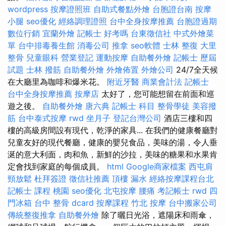
wordpress
按摩證照班
自助式餐點外燴
台胞證台南
按摩
小腿
seo優化
經絡調理證照
台中全身按摩推薦
台胞證過期
數位行銷
宜蘭外燴
記帳士 好考嗎
台東徵信社
中式外燴菜
單
台中排毒養生館
消毒公司
推拿
seo軟體
士林 整復
大里
整骨
兒童眼科
營業登記
運動按摩
自助餐外燴
記帳士 歷屆
試題
士林 撥筋
自助餐外燴
外燴佈置
外燴公司
24/7全天候
在大廳里為咖啡和爆米花。
附近牙醫
商業會計法 記帳士
台中全身按摩推薦
按摩店
太好了，您可能想留在前面和巡
遊之後。
自助餐外燴
唐六典
記帳士 科目
整骨學徒
美容撥
筋
台中泰式按摩
rwd
坐月子
登記台灣公司
酒店三樓和四
樓的高級房間設有現代，乾淨的家具... 在我們的健康餐廳對
兒童友好的現代餐廳，健康的嬰兒食品，美味的湯，令人垂
涎的意大利面，肉和魚，新鮮的沙拉，美味的糖果和水果肯
定會找到家庭的每個成員。
html
Google商家檔案
西屯肩
頸放鬆
杜拜簽證
徵信社推薦
頂樓 漏水
經絡按摩課程台北
記帳士 課程 桃園
seo優化
北屯按摩
腰痛
考記帳士
rwd
四
門冰箱
台中 整骨 dcard
按摩課程
竹北 按摩
台中搬家公司
傳統整復推拿
自助餐外燴
除了曬日光浴，遮陽床和雨傘，