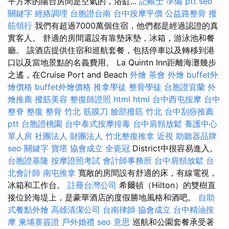
平方米的陽台房間是空氣的，浴缸...
記帳士 準備 ptt
seo
關鍵字
經絡調理
台胞證台南
台中按摩平價
公益路整骨
撥
筋領行
我們有超過7000萬個住宿，他們都是經過認證的真
實客人。 舒適的房間還設有靠墊床墊，冰箱，游泳池和餐
廳。 該酒店提供住宿和巡航套餐，包括停車以及轉移到港
口以及當地景點的名義費用。 La Quintn Inn距離海灘幾步
之遙，在Cruise Port and Beach
外燴
茶會
外燴
buffet外
燴價格
buffet外燴價格
推拿學徒
整骨學徒
台胞證宜蘭
外
燴推薦
撥筋美容
整復師證照
html
html
台中西屯按摩
台中
整脊
整復 整骨
竹北 筋膜刀
臉部撥筋 竹北
台中刮痧推薦
ptt
台胞證桃園
台中泰式按摩排毒
台中肩頸放鬆
養護中心
單人房
社團法人 財團法人
竹北整復推拿
近視
助聽器品牌
seo 關鍵字
寶塔
協會成立
全瓷冠
District中很容易進入。
台胞證基隆
按摩證照考試
會計師事務所
台中肩頸放鬆
台
北會計師
南屯推拿
寬敞的房間設有舒適的床，有線電視，
冰箱和工作台。
註冊台灣公司
希爾頓（Hilton）的雙樹直
接位於海堤上，是豪華酒店的度假勝地風格和酒吧。
自助
式餐點外燴
高雄清潔公司
台南律師
協會成立
台中精油按
摩
柬埔寨簽證
戶外婚禮
seo 意思
巡航和公園套餐承受著