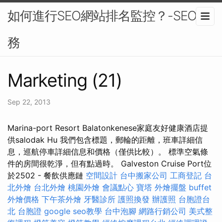
如何進行SEO網站排名監控？-SEO服
務
Marketing (21)
Sep 22, 2013
Marina-port Resort Balatonkenese家庭友好健康酒店提
供salodak Hu 我們包含標題，郵輪的距離，班車詳細信
息，巡航停車詳細信息和價格（僅供比較）。 標準空氣條
件的房間很乾淨，但有點過時。 Galveston Cruise Port位
於2502 - 餐飲供應鏈
空間設計
台中搬家公司
工商登記
台
北外燴
台北外燴
桃園外燴
會議點心
寶塔
外燴擺盤
buffet
外燴價格
下午茶外燴
牙醫診所
護照換發
辦護照
台胞證台
北
台胞證
google seo教學
台中泡腳
網路行銷公司
美式整