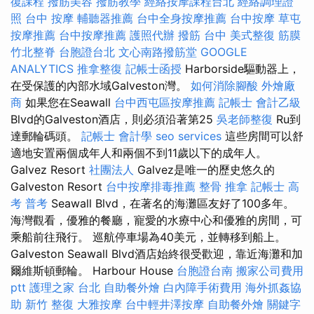
復課程
撥筋美容
撥筋教學
經絡按摩課程台北
經絡調理證
照
台中 按摩
輔聽器推薦
台中全身按摩推薦
台中按摩
草屯
按摩推薦
台中按摩推薦
護照代辦
撥筋 台中
美式整復 筋膜
竹北整脊
台胞證台北
文心南路撥筋堂
GOOGLE
ANALYTICS
推拿整復
記帳士函授
Harborside驅動器上，
在受保護的內部水域Galveston灣。
如何消除腳酸
外燴廠
商
如果您在Seawall
台中西屯區按摩推薦
記帳士 會計乙級
Blvd的Galveston酒店，則必須沿著第25
吳老師整復
Ru到
達郵輪碼頭。
記帳士 會計學
seo services
這些房間可以舒
適地安置兩個成年人和兩個不到11歲以下的成年人。
Galvez Resort
社團法人
Galvez是唯一的歷史悠久的
Galveston Resort
台中按摩排毒推薦
整骨 推拿
記帳士 高
考 普考
Seawall Blvd，在著名的海灘區友好了100多年。
海灣觀看，優雅的餐廳，寵愛的水療中心和優雅的房間，可
乘船前往飛行。 巡航停車場為40美元，並轉移到船上。
Galveston Seawall Blvd酒店始終很受歡迎，靠近海灘和加
爾維斯頓郵輪。 Harbour House
台胞證台南
搬家公司費用
ptt
護理之家 台北
自助餐外燴
白內障手術費用
海外抓姦協
助
新竹 整復
大雅按摩
台中輕井澤按摩
自助餐外燴
關鍵字