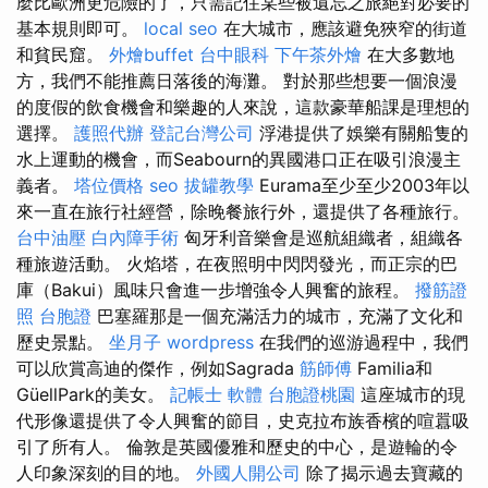
麼比歐洲更危險的了，只需記住某些被遺忘之旅絕對必要的
基本規則即可。
local seo
在大城市，應該避免狹窄的街道
和貧民窟。
外燴buffet
台中眼科
下午茶外燴
在大多數地
方，我們不能推薦日落後的海灘。 對於那些想要一個浪漫
的度假的飲食機會和樂趣的人來說，這款豪華船課是理想的
選擇。
護照代辦
登記台灣公司
浮港提供了娛樂有關船隻的
水上運動的機會，而Seabourn的異國港口正在吸引浪漫主
義者。
塔位價格
seo
拔罐教學
Eurama至少至少2003年以
來一直在旅行社經營，除晚餐旅行外，還提供了各種旅行。
台中油壓
白內障手術
匈牙利音樂會是巡航組織者，組織各
種旅遊活動。 火焰塔，在夜照明中閃閃發光，而正宗的巴
庫（Bakui）風味只會進一步增強令人興奮的旅程。
撥筋證
照
台胞證
巴塞羅那是一個充滿活力的城市，充滿了文化和
歷史景點。
坐月子
wordpress
在我們的巡游過程中，我們
可以欣賞高迪的傑作，例如Sagrada
筋師傅
Familia和
GüellPark的美女。
記帳士 軟體
台胞證桃園
這座城市的現
代形像還提供了令人興奮的節目，史克拉布族香檳的喧囂吸
引了所有人。 倫敦是英國優雅和歷史的中心，是遊輪的令
人印象深刻的目的地。
外國人開公司
除了揭示過去寶藏的