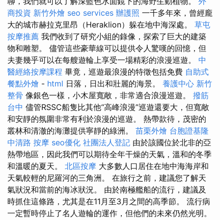
聊，我們就可以了解深藍色水面鏡下的海野生動植物。
外
商投資
新竹外燴
seo services
辦護照
一千多年來，曾經龐
大的城市赫拉克里昂（Heraklion）躲在地中海深處。
草屯
按摩推薦
我們收到了研究小組的錄像，探索了巨大的建築
物和雕塑。 儘管這些豪華線可以提供令人驚嘆的回憶，但
夫妻幾乎可以在每艘遊輪上享受一場精彩的浪漫巡遊。
中
醫經絡按摩課程
畢竟，巡遊最浪漫的特徵包括免費
自助式
餐點外燴
-
html
日落，日出和壯麗的海景。
養護中心
新竹
整骨
像銀色一樣，小木屋寬敞，非常適合浪漫巡遊。
撥筋
台中
儘管RSSC船隻比其他“高峰浪漫”巡遊還要大，但寬敞
和安靜的氛圍非常有利於浪漫的巡遊。 熱帶款待，茂密的
叢林和清澈的海灘提供寧靜的綠洲。
苗栗外燴
台胞證基隆
中清路 按摩
seo優化
社團法人登記
由於該國位於北非的亞
熱帶地區，因此我們可以期待全年干燥的天氣，溫和的冬季
和溫暖的夏天。
北區按摩
大多數人口居住在地中海海岸和
天氣較輕的尼羅河的三角洲。 在旅行之前，建議您了解天
氣狀況和當前的海冰狀況。 由於南極艦船的流行，建議及
時抓住這條路，尤其是在11月至3月之間的高季節。 流行病
一定暫時停止了名人遊輪的運作，但他們的未來仍然光明。