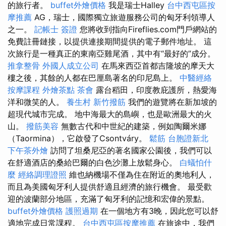
的旅行者。
buffet外燴價格
我是瑞士Halley
台中西屯區按
摩推薦
AG，瑞士，國際獨立旅遊服務公司的匈牙利領導人
之一。
記帳士 簽證
您將收到指向Fireflies.com門戶網站的
免費註冊鏈接，以提供連接期間提供的電子郵件地址。 這
次旅行是一種真正的東南亞雞尾酒，其中有“最好的”成分。
推拿整骨
外國人成立公司
在馬來西亞首都吉隆坡的摩天大
樓之後，其餘的人都在巴厘島著名的印尼島上。
中醫經絡
按摩課程
外燴茶點
茶會
露台稻田，印度教庇護所，熱愛海
洋和微笑的人。
養生村
新竹撥筋
我們的遊覽將在新加坡的
超現代城市完成。 地中海最大的島嶼，也是歐洲最大的火
山。
撥筋美容
無數古代和中世紀的建築，例如陶爾米娜
（Taormina），它啟發了Csontváry。
鬆筋
台胞證新北
下午茶外燴
訪問了坦桑尼亞的著名國家公園後，我們可以
在舒適酒店的桑給巴爾的白色沙灘上放鬆身心。
白蟻怕什
麼
經絡調理證照
維也納機場不僅為住在附近的奧地利人，
而且為美國匈牙利人提供舒適且經濟的旅行機會。 最受歡
迎的波蘭部分地區，充滿了匈牙利的記憶和宏偉的景點。
buffet外燴價格
護照過期
在一個地方有3晚，因此您可以舒
適地完成日常課程。
台中西屯區按摩推薦
在旅途中，我們