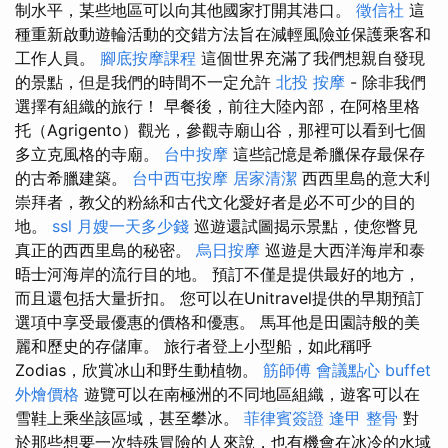
制水平，某些地區可以向其他國家打開其港口。
徵信社
這
種重新啟動遊輪活動的交錯方法旨在減輕風險並保護乘客和
工作人員。
腳底按摩課程
這個世界充滿了我們想親自發現
的景點，但是我們的時間不一定允許
北投 按摩
- 除非我們
選擇有組織的旅行！ 早餐後，前往大陸內部，在阿格里格
托（Agrigento）觀光，參觀寺廟山谷，那裡可以看到七個
多立克風格的寺廟。
台中按摩
這些記憶是希臘保存最保存
的古希臘建築。
台中西屯按摩
居家清潔
西西里島的意大利
崇拜者，教父的粉絲和古代文化愛好者是必不可少的目的
地。
ssl
月嫂一天多少錢
巡遊還試圖揭示景點，使您瞥見
真正的西西里島的秘密。
烏日按摩
巡遊是大西洋海岸和泰
晤士河海岸的流行目的地。 預訂不僅是提供最好的地方，
而且還包括大量折扣。 您可以在Unitravel提供的早期預訂
選項中享受最優惠的價格和優惠。 馬耳他是田園詩般的美
麗和歷史的存儲庫。 旅行者登上小型船，如此稱呼
Zodias，欣賞冰山和野生動植物。
筋師傅
會議點心
buffet
外燴價格
遊覽可以在南極洲的不同地區組織，遊客可以在
雪鞋上乘坐該區​​域，甚至攀冰。
菲律賓簽證
逢甲 整骨
對
於那些想要一次特殊冒險的人來說，也有機會在冰冷的水域