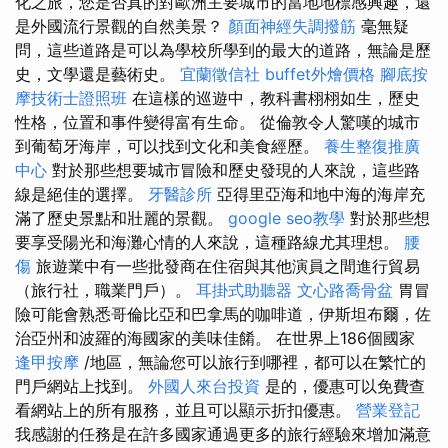
化之旅，您是否真的對歐洲主要城市的當地地標感興趣，還
是外國流行景觀的自然美景？
顏面神經失調撥筋
毫無疑
問，這些道路是可以為學校所學到的最大的道路，無論是歷
史，文學還是藝術史。
宜蘭徵信社
buffet外燴價格
腳底按
摩技術士證照班
在這樣的巡遊中，教科書栩栩如生，歷史
性格，位置和事件變得富有生命。 從倫敦令人驚嘆的城市
到葡萄牙海岸，可以找到文化和美食經歷。
養生整復推廣
中心
對於那些想要城市冒險和歷史發現的人來說，這些路
線是絕佳的選擇。
牙醫診所
亞得里亞海和地中海的海岸充
滿了歷史景點和壯麗的景觀。
google seo教學
對於那些想
要享受陽光和海灘心情的人來說，這種路線尤其理想。
腰
傷
旅遊業中有一些批發商在住宿與其他演員之間進行貿易
（旅行社，職業門戶）。
耳掛式助聽器
文心路喬骨盆
胃冒
險可能會熟悉哥倫比亞和巴拿馬的咖啡道，伊斯坦布爾，佐
治亞州和波羅的海國家的美味佳餚。 在世界上186個國家
逢甲按摩
/地區，無論您可以旅行到哪裡，都可以在繁忙的
門戶網站上找到。
外國人來台投資
是的，優惠可以免費查
看網站上的所有服務，並且可以顯示折扣優惠。
營業登記
我感謝的任務是在許多國家通過更多的旅行經驗來增加滿意