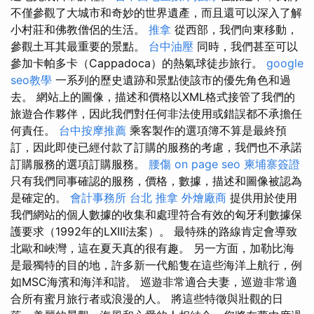
不僅參觀了大城市和奇妙的世界遺產，而且還可以深入了解
小村莊和佛教僧侶的生活。
推拿
從西部，我們向東移動，
參觀土耳其最重要的景點。
台中油壓
同時，我們甚至可以
參加卡帕多卡（Cappadoca）的熱氣球徒步旅行。
google
seo教學
一系列的歷史遺跡和景點使該市的優先角色和過
去。 網站上的圖像，描述和價格以XML格式接管了我們的
旅遊合作夥伴，因此我們對任何非法使用或錯誤都不承擔任
何責任。
台中按摩推薦
乘客製作的選項簿不算是最終預
訂，因此即使已經付款了訂購的服務的考慮，我們也不承諾
訂購服務的選項訂購服務。
腰傷
on page seo
柬埔寨簽證
只有我們同事確認的服務，價格，數據，描述和圖像被認為
是確定的。
會計事務所
台北 推拿
外燴廠商
提供用於使用
我們網站的個人數據的收集和處理符合有效的匈牙利數據保
護要求（1992年的LXIII法案）。 最特殊的路線肯定會導致
北歐和峽灣，這在夏天真的很有趣。 另一方面，加勒比海
是最獨特的目的地，許多新一代船隻在這些海洋上航行，例
如MSC海濱和海洋和諧。 巡遊非常適合夫妻，巡遊非常適
合所有蜜月旅行者或浪漫的人。 將這些特徵與壯觀的日