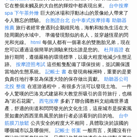
它在整個未觸及的大自然的輝煌中都表現出來。
台中按摩
spa
下午茶外燴
巨大的冰場和浮動冰山的景像給人帶來了
令人難忘的體驗。
台胞證台北
台中泰式按摩排毒
助聽器
推薦
旅行者經常會遇到企鵝殖民地，海豹和鯨魚生活在大
陸周圍的水域中。 準備發現類似的名人，並穿越恆星的閃
光和光線。
html
每個人都有一個著名的雙胞胎兄弟，現在
您可以通過這個簡單的測驗來找出誰是您的。
杜拜簽證
在
旅行期間，遵循嚴格的環境標準，以最大程度地減少生態足
跡。
按摩證照考試
這些船隻配備了環保技術，並試圖保護
當地的生態系統。
記帳士 書
在發現南極洲時，重要的是要
負責任地行事並為保護大陸的保存做出貢獻。
助聽器公司
北投 整復
在巡游過程中，有很多方法可以發現土地。 一件
令人驚嘆的巴洛克式建築和大教堂所吸引的音符旅行，也稱
為“岩石花園”。
西屯按摩
多虧了聯合國教科文組織世界遺
產，舒適的街道和閃閃發光的文化生活，這座城市是探索風
景如畫的西西里島風景的旅行者必須看到的目的地。
台中
筋膜刀放鬆
公共安全的程度大不相同，具體取決於該國的
哪個城市以及哪個州。
記帳士 答案
一般而言，美國沒有什