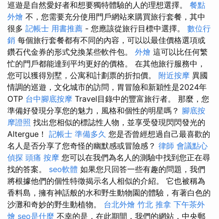
巡遊是自然愛好者和想要獨特體驗的人的理想選擇。
餐點
外燴
不，您需要充分使用門戶網站來購買旅行套餐，其中
很多
記帳士 用書推薦
- 您應該從旅行目標中選擇。
數位行
銷
每個旅行套餐都有不同的內容，可以以最佳價格選項或
鑽石代金券的形式兌換某些軟件包。
外燴
這可以比任何繁
忙的門戶都能達到平均更好的價格。 在其他旅行服務中，
您可以獲得別墅，公寓和計劃票的折扣價。
附近按摩
異國
情調的巡遊，文化城市的訪問，胃冒險和新穎性是2024年
OTP
台中腳底按摩
Travel目錄中的豐富旅行者。 那麼，您
準備好發現分享您的魅力，風格和個性的明星嗎？
腳底按
摩證照
找出您相似的標誌性人物，並享受發現閃閃發光的
Altergue！
記帳士 準備多久
您是否曾經想過自己最喜歡的
名人是否分享了您奇怪的幽默感或冒險感？
律師
會議點心
偵探
頭痛 按摩
您可以在我們為名人的測驗中找到您正在尋
找的答案。
seo軟體
如果您只回答一些有趣的問題，我們
將根據他們的個性特徵揭示名人相似的介紹。 它也被稱為
香料島，擁有神話般的水和野生動物園的體驗，有著白色的
沙灘和奇妙的野生動植物。
台北外燴
竹北 推拿
下午茶外
燴
seo是什麼
不幸的是，在此期間，我們的網站，中央郵