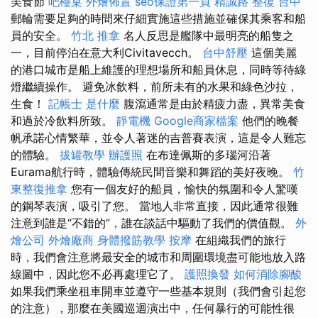
美食節
吧檯桌
外燴佈置
seo保證第一頁
精誠路 整復 台中
郵輪需要足夠的時間來仔細實施這些措施並確保其乘客和船
員的安全。
竹北 推拿
名人反思是艦隊中最明亮的船隻之
一，目前停泊在意大利Civitavecch。
台中舒壓
這個美麗
的港口城市是船上維護的理想場所和船員休息，同時等待綠
燈繼續操作。 避免冰飲料，前所未有的水果和綠色沙拉，
生食！
記帳士 是什麼
腹瀉通常是由於精疲力盡，異常美食
和過於冷飲料所致。
靜電機
Google商家檔案
他們的晚餐
帆承諾心情繁華，並令人著迷的吉普賽表演，這是令人難忘
的體驗。
拔罐教學
辦護照
在布達佩斯的多瑙河沿著
Eurama航行時，體驗傳統民間音樂和舞蹈的美好夜晚。
竹
東整復推拿
您有一個友好的船員，愉快的氛圍和令人驚嘆
的鋼琴表演，吸引了您。 當地人非常直接，因此通常很難
注意到誰是“不錯的”，誰在談話中驅動了我們的價值觀。
外
燴公司
外燴廠商
身體撥筋教學
按摩
在組織我們的旅行
時，我們會注意將最安全的城市和周圍環境盡可能地放入路
線圖中，因此您不必再處理它了。
護照換發
如何消除腳酸
如果我們乘坐租車開車並遵守一些基本規則（我們會引起您
的注意），那麼在美國巡迴演出中，任何暴行的可能性很