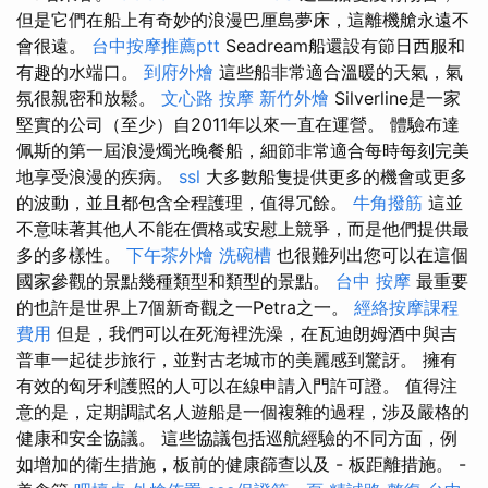
但是它們在船上有奇妙的浪漫巴厘島夢床，這離機艙永遠不
會很遠。
台中按摩推薦ptt
Seadream船還設有節日西服和
有趣的水端口。
到府外燴
這些船非常適合溫暖的天氣，氣
氛很親密和放鬆。
文心路 按摩
新竹外燴
Silverline是一家
堅實的公司（至少）自2011年以來一直在運營。 體驗布達
佩斯的第一屆浪漫燭光晚餐船，細節非常適合每時每刻完美
地享受浪漫的疾病。
ssl
大多數船隻提供更多的機會或更多
的波動，並且都包含全程護理，值得冗餘。
牛角撥筋
這並
不意味著其他人不能在價格或安慰上競爭，而是他們提供最
多的多樣性。
下午茶外燴
洗碗槽
也很難列出您可以在這個
國家參觀的景點幾種類型和類型的景點。
台中 按摩
最重要
的也許是世界上7個新奇觀之一Petra之一。
經絡按摩課程
費用
但是，我們可以在死海裡洗澡，在瓦迪朗姆酒中與吉
普車一起徒步旅行，並對古老城市的美麗感到驚訝。 擁有
有效的匈牙利護照的人可以在線申請入門許可證。 值得注
意的是，定期調試名人遊船是一個複雜的過程，涉及嚴格的
健康和安全協議。 這些協議包括巡航經驗的不同方面，例
如增加的衛生措施，板前的健康篩查以及 - 板距離措施。 -