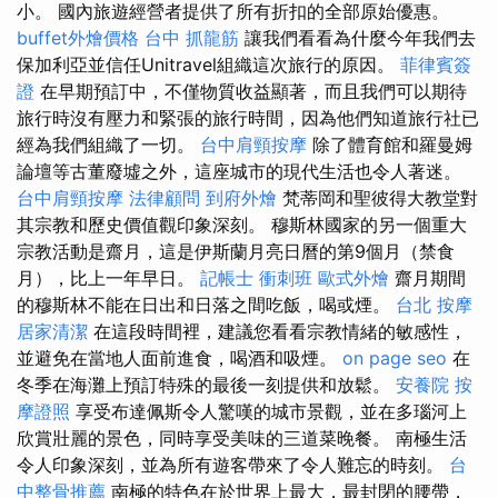
小。 國內旅遊經營者提供了所有折扣的全部原始優惠。
buffet外燴價格
台中 抓龍筋
讓我們看看為什麼今年我們去
保加利亞並信任Unitravel組織這次旅行的原因。
菲律賓簽
證
在早期預訂中，不僅物質收益顯著，而且我們可以期待
旅行時沒有壓力和緊張的旅行時間，因為他們知道旅行社已
經為我們組織了一切。
台中肩頸按摩
除了體育館和羅曼姆
論壇等古董廢墟之外，這座城市的現代生活也令人著迷。
台中肩頸按摩
法律顧問
到府外燴
梵蒂岡和聖彼得大教堂對
其宗教和歷史價值觀印象深刻。 穆斯林國家的另一個重大
宗教活動是齋月，這是伊斯蘭月亮日曆的第9個月（禁食
月），比上一年早日。
記帳士 衝刺班
歐式外燴
齋月期間
的穆斯林不能在日出和日落之間吃飯，喝或煙。
台北 按摩
居家清潔
在這段時間裡，建議您看看宗教情緒的敏感性，
並避免在當地人面前進食，喝酒和吸煙。
on page seo
在
冬季在海灘上預訂特殊的最後一刻提供和放鬆。
安養院
按
摩證照
享受布達佩斯令人驚嘆的城市景觀，並在多瑙河上
欣賞壯麗的景色，同時享受美味的三道菜晚餐。 南極生活
令人印象深刻，並為所有遊客帶來了令人難忘的時刻。
台
中整骨推薦
南極的特色在於世界上最大，最封閉的腰帶，