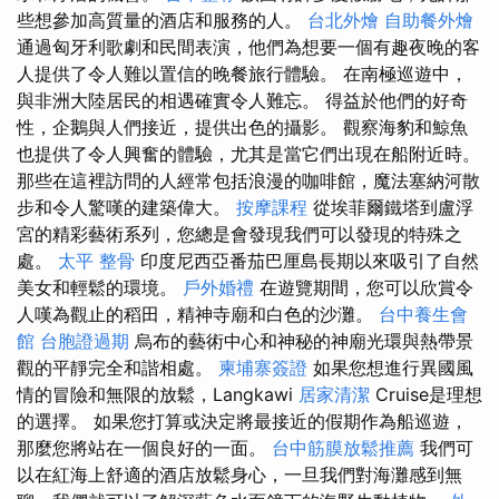
些想參加高質量的酒店和服務的人。
台北外燴
自助餐外燴
通過匈牙利歌劇和民間表演，他們為想要一個有趣夜晚的客
人提供了令人難以置信的晚餐旅行體驗。 在南極巡遊中，
與非洲大陸居民的相遇確實令人難忘。 得益於他們的好奇
性，企鵝與人們接近，提供出色的攝影。 觀察海豹和鯨魚
也提供了令人興奮的體驗，尤其是當它們出現在船附近時。
那些在這裡訪問的人經常包括浪漫的咖啡館，魔法塞納河散
步和令人驚嘆的建築偉大。
按摩課程
從埃菲爾鐵塔到盧浮
宮的精彩藝術系列，您總是會發現我們可以發現的特殊之
處。
太平 整骨
印度尼西亞番茄巴厘島長期以來吸引了自然
美女和輕鬆的環境。
戶外婚禮
在遊覽期間，您可以欣賞令
人嘆為觀止的稻田，精神寺廟和白色的沙灘。
台中養生會
館
台胞證過期
烏布的藝術中心和神秘的神廟光環與熱帶景
觀的平靜完全和諧相處。
柬埔寨簽證
如果您想進行異國風
情的冒險和無限的放鬆，Langkawi
居家清潔
Cruise是理想
的選擇。 如果您打算或決定將最接近的假期作為船巡遊，
那麼您將站在一個良好的一面。
台中筋膜放鬆推薦
我們可
以在紅海上舒適的酒店放鬆身心，一旦我們對海灘感到無