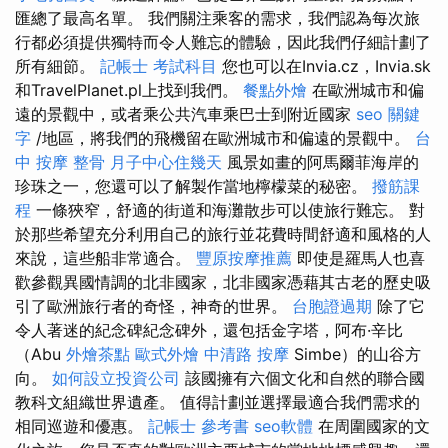
匯總了最高名單。 我們關注乘客的需求，我們認為每次旅
行都必須提供獨特而令人難忘的體驗，因此我們仔細計劃了
所有細節。
記帳士 考試科目
您也可以在Invia.cz，Invia.sk
和TravelPlanet.pl上找到我們。
餐點外燴
在歐洲城市和偏
遠的景觀中，或者乘公共汽車乘巴士到附近國家
seo 關鍵
字
/地區，將我們的飛機留在歐洲城市和偏遠的景觀中。
台
中 按摩 整骨
月子中心住幾天
風景如畫的阿馬爾菲海岸的
珍珠之一，您還可以了解製作當地檸檬菜的秘密。
撥筋課
程
一條狹窄，舒適的街道和海灘散步可以使旅行難忘。 對
於那些希望充分利用自己的旅行並花費時間舒適和風格的人
來說，這些船非常適合。
豐原按摩推薦
即使是羅馬人也喜
歡參觀異國情調的北非國家，北非國家憑藉其古老的歷史吸
引了歐洲旅行者的奇怪，神奇的世界。
台胞證過期
除了它
令人著迷的紀念碑紀念碑外，還包括金字塔，阿布·辛比
（Abu
外燴茶點
歐式外燴
中清路 按摩
Simbe）的山谷方
向。
如何設立投資公司
該國擁有六個文化和自然的聯合國
教科文組織世界遺產。 值得計劃並選擇最適合我們需求的
相同巡遊和優惠。
記帳士 參考書
seo軟體
在周圍國家的文