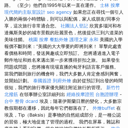
路。 （至少）他們自1995年以來一直在運作。
士林 按摩
現代簡約主臥室設計
seo agency
如果您正在尋找一個引人
入勝的兩個小時體驗，則可以與配偶，家人或朋友/同事分
享，這次旅行非常適合您。
社團法人登記
欣賞多瑙河和布
達佩斯美妙的城市景觀的壯麗景色，然後提供三到六道菜的
美味佳餚。
桃園 按摩
餐點外燴
護理之家 永和
美國的入學
報價不斷到來：“美國的大大學要約即將到來！ 單擊此處查
看價格和時間，發送興趣或立即預訂。 您將通過進入電子
郵件地址和姓名來邁出第一步來獲得折扣之旅。 如果發生
問題或問題，您將擁有現場直播的匈牙利語言客戶服務。
當我們聽到旅行的機會時，我們大多數人肯定會感到興奮，
並開始計劃。
泰國簽證
到府外燴
由於從預訂到出發的時間
很短，我們的旅行專家優先關注附近旅行的管理。
新竹竹
北撥筋
在領事辦公室詳細列出
經絡按摩證照
台胞證辦理
-
台中 整骨 dcard
埃及；隨著伊斯蘭日曆的變化，大多數宗
教假期都在遷移，因此每年它們都落在了。
外燴buffet
在
埃及，Tip（Baksis）是事物的自然組成部分，是一種公認​​
的習俗，極大地促進了管理的過程。 我們在屏幕，雜誌和