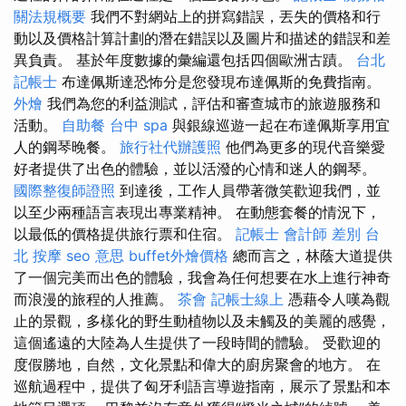
關法規概要
我們不對網站上的拼寫錯誤，丟失的價格和行
動以及價格計算計劃的潛在錯誤以及圖片和描述的錯誤和差
異負責。 基於年度數據的彙編還包括四個歐洲古蹟。
台北
記帳士
布達佩斯達恐怖分是您發現布達佩斯的免費指南。
外燴
我們為您的利益測試，評估和審查城市的旅遊服務和
活動。
自助餐
台中 spa
與銀線巡遊一起在布達佩斯享用宜
人的鋼琴晚餐。
旅行社代辦護照
他們為更多的現代音樂愛
好者提供了出色的體驗，並以活潑的心情和迷人的鋼琴。
國際整復師證照
到達後，工作人員帶著微笑歡迎我們，並
以至少兩種語言表現出專業精神。 在動態套餐的情況下，
以最低的價格提供旅行票和住宿。
記帳士 會計師 差別
台
北 按摩
seo 意思
buffet外燴價格
總而言之，林蔭大道提供
了一個完美而出色的體驗，我會為任何想要在水上進行神奇
而浪漫的旅程的人推薦。
茶會
記帳士線上
憑藉令人嘆為觀
止的景觀，多樣化的野生動植物以及未觸及的美麗的感覺，
這個遙遠的大陸為人生提供了一段時間的體驗。 受歡迎的
度假勝地，自然，文化景點和偉大的廚房聚會的地方。 在
巡航過程中，提供了匈牙利語言導遊指南，展示了景點和本