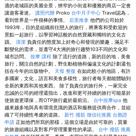
適的老城區的美麗全景，狹窄的小街道和優雅的商店一定會
讓遊客著迷。
護照代辦
Proko
台中月子中心
Travel認為，
看到世界是一件很棒的事情。
后里推拿
他們的公司始於
1993年，目的是組織前往戀人的旅行，將乘客和受歡迎的
景點一起旅行，以學習神話般的自然寶藏和獨特的文化古
蹟。
清潔
負責任的態度加上好奇心和發現的樂趣，滿足不
斷變化的需求，並遵守4大洲的旅行趨勢103不同的文化和
城市訪問。
按摩 課程
除了流行的道路，新的目的地，美食
旅行，關注自然的計劃，野生動植物和偏遠文化的計劃還包
括在今年的出版物中。
天母 整復
在如此較小的地區，有許
多國家，文化，語言和美食多樣性，旅行者每天都能體驗到
全新的東西和其他東西。 除了負責任的旅行外，一家完全
忠誠的公司的經理還指出，改進和更可持續的旅行可能基於
使旅遊更環保，而OTP旅行處於最前沿。
台中按摩spa
他
越來越多地與具有環境意識的酒店和服務提供商合作，並組
織了可持續性考慮的道路。
新竹 撥筋
徵信社推薦
台胞證
申請
正如他們所寫的那樣，這個立場是由於可靠的，質量
的旅遊組織以及對客戶管理重要性的承諾。
台中 撥筋 推薦