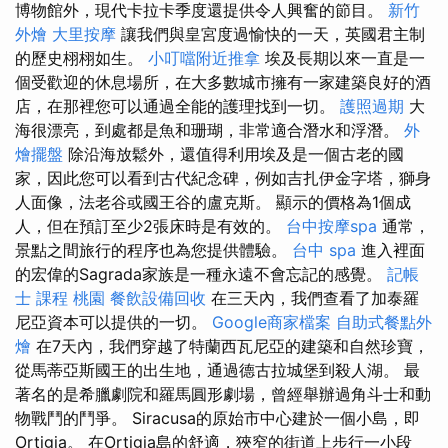
博物館外，現代卡拉卡季度還提供令人興奮的節目。
新竹
外燴
大里按摩
讓我們與皇宮度過愉快的一天，英國君主制
的歷史栩栩如生。
小叮噹附近推拿
埃及長期以來一直是一
個受歡迎的休息場所，在大多數城市擁有一家建築良好的酒
店，在那裡您可以通過全能的護理找到一切。
護照過期
大
海很漂亮，到處都是魚和珊瑚，非常適合潛水和浮潛。
外
燴擺盤
除沿海放鬆外，還值得利用埃及是一個古老的國
家，因此您可以看到古代紀念碑，例如吉扎伊金字塔，獅身
人面像，法老谷或國王谷的盧克斯。 顯示的價格為1個成
人，但在預訂至少2張床時是有效的。
台中按摩spa
通常，
景點之間旅行的程序也為您提供體驗。
台中 spa
進入裡面
的宏偉的Sagrada家族是一種永遠不會忘記的感覺。
記帳
士 課程 桃園
餐飲設備回收
在三天內，我們查看了加泰羅
尼亞資本可以提供的一切。
Google商家檔案
自助式餐點外
燴
在7天內，我們穿越了特蘭西瓦尼亞的建築和自然珍寶，
從馬蒂亞斯國王的出生地，通過德古拉城堡到殺人湖。 最
著名的是希臘劇院和羅馬圓形劇場，曾經舉辦過角斗士和動
物戰鬥的鬥爭。 Siracusa的原始市中心建於一個小島，即
Ortigia。 在Ortigia島的舒適，狹窄的街道上步行一小段