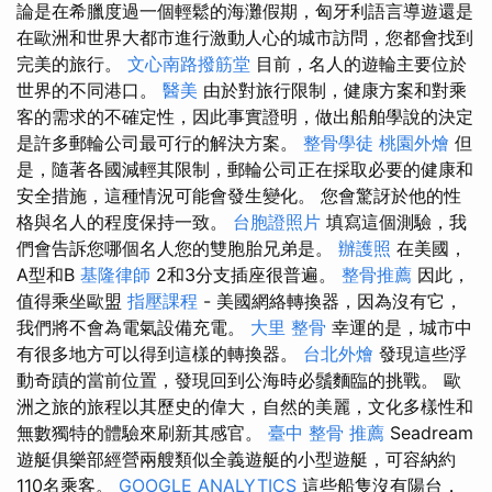
論是在希臘度過一個輕鬆的海灘假期，匈牙利語言導遊還是
在歐洲和世界大都市進行激動人心的城市訪問，您都會找到
完美的旅行。
文心南路撥筋堂
目前，名人的遊輪主要位於
世界的不同港口。
醫美
由於對旅行限制，健康方案和對乘
客的需求的不確定性，因此事實證明，做出船舶學說的決定
是許多郵輪公司最可行的解決方案。
整骨學徒
桃園外燴
但
是，隨著各國減輕其限制，郵輪公司正在採取必要的健康和
安全措施，這種情況可能會發生變化。 您會驚訝於他的性
格與名人的程度保持一致。
台胞證照片
填寫這個測驗，我
們會告訴您哪個名人您的雙胞胎兄弟是。
辦護照
在美國，
A型和B
基隆律師
2和3分支插座很普遍。
整骨推薦
因此，
值得乘坐歐盟
指壓課程
- 美國網絡轉換器，因為沒有它，
我們將不會為電氣設備充電。
大里 整骨
幸運的是，城市中
有很多地方可以得到這樣的轉換器。
台北外燴
發現這些浮
動奇蹟的當前位置，發現回到公海時必鬚麵臨的挑戰。 歐
洲之旅的旅程以其歷史的偉大，自然的美麗，文化多樣性和
無數獨特的體驗來刷新其感官。
臺中 整骨 推薦
Seadream
遊艇俱樂部經營兩艘類似全義遊艇的小型遊艇，可容納約
110名乘客。
GOOGLE ANALYTICS
這些船隻沒有陽台，