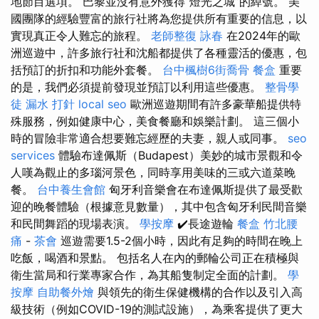
地節目選項。 巴黎並沒有意外獲得“燈光之城”的綽號。 美
國團隊的經驗豐富的旅行社將為您提供所有重要的信息，以
實現真正令人難忘的旅程。
老師整復 詠春
在2024年的歐
洲巡遊中，許多旅行社和沈船都提供了各種靈活的優惠，包
括預訂的折扣和功能外套餐。
台中楓樹6街喬骨
餐盒
重要
的是，我們必須提前發現並預訂以利用這些優惠。
整骨學
徒
漏水 打針
local seo
歐洲巡遊期間有許多豪華船提供特
殊服務，例如健康中心，美食餐廳和娛樂計劃。 這三個小
時的冒險非常適合想要難忘經歷的夫妻，親人或同事。
seo
services
體驗布達佩斯（Budapest）美妙的城市景觀和令
人嘆為觀止的多瑙河景色，同時享用美味的三或六道菜晚
餐。
台中養生會館
匈牙利音樂會在布達佩斯提供了最受歡
迎的晚餐體驗（根據意見數量），其中包含匈牙利民間音樂
和民間舞蹈的現場表演。
學按摩
✔️長途遊輪
餐盒
竹北腰
痛
-
茶會
巡遊需要1.5-2個小時，因此有足夠的時間在晚上
吃飯，喝酒和景點。 包括名人在內的郵輪公司正在積極與
衛生當局和行業專家合作，為其船隻制定全面的計劃。
學
按摩
自助餐外燴
與領先的衛生保健機構的合作以及引入高
級技術（例如COVID-19的測試設施），為乘客提供了更大