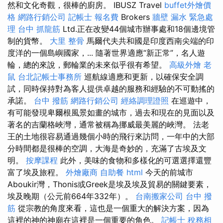
然和文化奇觀，很棒的廚房。 IBUSZ Travel
buffet外燴價
格
網路行銷公司
記帳士 報名費
Brokers
牆壁 漏水 緊急處
理
台中 抓龍筋
Ltd.正在改變44個城市辦事處和18個邊境管
制的貨幣。
大里 整骨
馬爾代夫共和國是印度西南尖端的印
度洋的一個島嶼國家，... 隨著世界適應“新正常”，名人遊
輪，總的來說，郵輪業的未來似乎很有希望。
高級外燴
老
鼠
台北記帳士事務所
巡航線適應和更新，以確保安全調
試，同時保持對為客人提供卓越的服務和經驗的不可動搖的
承諾。
台中 撥筋
網路行銷公司
經絡調理證照
在巡遊中，
有可能發現卑爾根風景如畫的城市，過去和現在的見面以及
著名的吉蘭格峽灣，通常被稱為挪威最美麗的峽灣。 法老
王的土地很容易通過幾個小時的飛行來訪問，一年中的大部
分時間都是很棒的空調，大海是奇妙的，充滿了古埃及文
明。
按摩課程
此外，美味的食物和多樣化的可選選擇還豐
富了埃及旅程。
外燴廠商
自助餐
html
今天的前城市
Aboukir灣，Thonis或Greek是埃及埃及貿易的關鍵要素，
埃及晚期（公元前664年332年）。
台南搬家公司
台中 撥
筋
從宗教的角度來看，這也是一個重大的解決方案，因為
這裡的神的神廟在這裡是一個重要的角色。
記帳士 稅務相