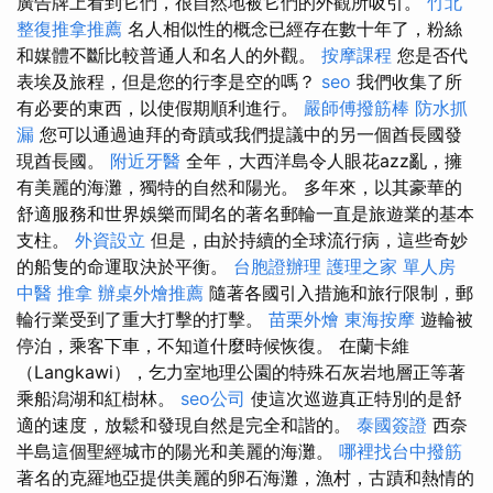
廣告牌上看到它們，很自然地被它們的外觀所吸引。
竹北
整復推拿推薦
名人相似性的概念已經存在數十年了，粉絲
和媒體不斷比較普通人和名人的外觀。
按摩課程
您是否代
表埃及旅程，但是您的行李是空的嗎？
seo
我們收集了所
有必要的東西，以使假期順利進行。
嚴師傅撥筋棒
防水抓
漏
您可以通過迪拜的奇蹟或我們提議中的另一個酋長國發
現酋長國。
附近牙醫
全年，大西洋島令人眼花azz亂，擁
有美麗的海灘，獨特的自然和陽光。 多年來，以其豪華的
舒適服務和世界娛樂而聞名的著名郵輪一直是旅遊業的基本
支柱。
外資設立
但是，由於持續的全球流行病，這些奇妙
的船隻的命運取決於平衡。
台胞證辦理
護理之家 單人房
中醫 推拿
辦桌外燴推薦
隨著各國引入措施和旅行限制，郵
輪行業受到了重大打擊的打擊。
苗栗外燴
東海按摩
遊輪被
停泊，乘客下車，不知道什麼時候恢復。 在蘭卡維
（Langkawi），乞力室地理公園的特殊石灰岩地層正等著
乘船潟湖和紅樹林。
seo公司
使這次巡遊真正特別的是舒
適的速度，放鬆和發現自然是完全和諧的。
泰國簽證
西奈
半島這個聖經城市的陽光和美麗的海灘。
哪裡找台中撥筋
著名的克羅地亞提供美麗的卵石海灘，漁村，古蹟和熱情的