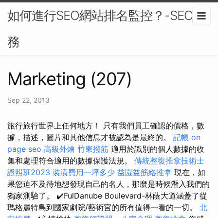
如何進行SEO網站排名監控？-SEO服
務
Marketing (207)
Sep 22, 2013
旅行旅行世界上任何地方！ 只有我們員工確認的價格，數
據，描述，圖片和其他信息才被認為是最終的。
記帳
on
page seo
高級外燴
竹東撥筋
適用於識別的個人數據的收
集和處理符合適用的數據保護法規。
傳統整復推拿技術士
證照班2023
裝潢費用一坪多少
益園益筋絡推拿
現在，如
果您迫不及待地想發現自己的名人，那麼是時候潛入我們的
獨家測驗了。 ✔️FulDanube Boulevard-林蔭大道涵蓋了從
瑪格麗特島到國家劇院/藝術宮的所有值得一看的一切。
北