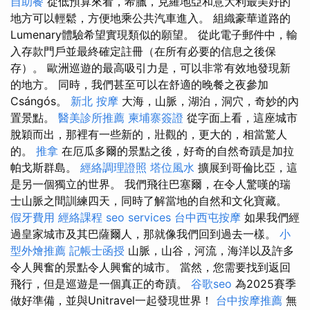
自助餐
從低預算來看，希臘，克羅地亞和意大利最美好的
地方可以輕鬆，方便地乘公共汽車進入。 組織豪華道路的
Lumenary體驗希望實現類似的願望。 從此電子郵件中，輸
入存款門戶並最終確定註冊（在所有必要的信息之後保
存）。 歐洲巡遊的最高吸引力是，可以非常有效地發現新
的地方。 同時，我們甚至可以在舒適的晚餐之夜參加
Csángós。
新北 按摩
大海，山脈，湖泊，洞穴，奇妙的內
置景點。
醫美診所推薦
柬埔寨簽證
從字面上看，這座城市
脫穎而出，那裡有一些新的，壯觀的，更大的，相當驚人
的。
推拿
在厄瓜多爾的景點之後，好奇的自然奇蹟是加拉
帕戈斯群島。
經絡調理證照
塔位風水
擴展到哥倫比亞，這
是另一個獨立的世界。 我們飛往巴塞爾，在令人驚嘆的瑞
士山脈之間訓練四天，同時了解當地的自然和文化寶藏。
假牙費用
經絡課程
seo services
台中西屯按摩
如果我們經
過皇家城市及其巴薩爾人，那就像我們回到過去一樣。
小
型外燴推薦
記帳士函授
山脈，山谷，河流，海洋以及許多
令人興奮的景點令人興奮的城市。 當然，您需要找到返回
飛行，但是巡遊是一個真正的奇蹟。
谷歌seo
為2025賽季
做好準備，並與Unitravel一起發現世界！
台中按摩推薦
無