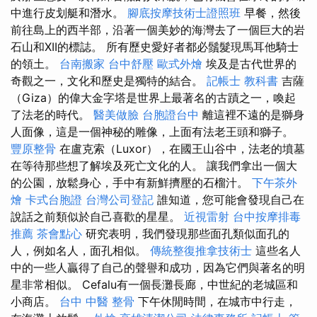
中進行皮划艇和潛水。
腳底按摩技術士證照班
早餐，然後
前往島上的西半部，沿著一個美妙的海灣去了一個巨大的岩
石山和XII的標誌。 所有歷史愛好者都必鬚髮現馬耳他騎士
的領土。
台南搬家
台中舒壓
歐式外燴
埃及是古代世界的
奇觀之一，文化和歷史是獨特的結合。
記帳士 教科書
吉薩
（Giza）的偉大金字塔是世界上最著名的古蹟之一，喚起
了法老的時代。
醫美做臉
台胞證台中
離這裡不遠的是獅身
人面像，這是一個神秘的雕像，上面有法老王頭和獅子。
豐原整骨
在盧克索（Luxor），在國王山谷中，法老的墳墓
在等待那些想了解埃及死亡文化的人。 讓我們拿出一個大
的公園，放鬆身心，手中有新鮮擠壓的石榴汁。
下午茶外
燴
卡式台胞證
台灣公司登記
誰知道，您可能會發現自己在
說話之前類似於自己喜歡的星星。
近視雷射
台中按摩排毒
推薦
茶會點心
研究表明，我們發現那些面孔類似面孔的
人，例如名人，面孔相似。
傳統整復推拿技術士
這些名人
中的一些人贏得了自己的聲譽和成功，因為它們與著名的明
星非常相似。 Cefalu有一個長灘長廊，中世紀的老城區和
小商店。
台中 中醫 整骨
下午休閒時間，在城市中行走，