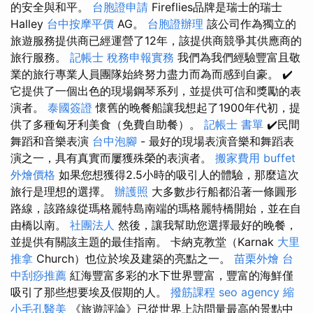
的安全與和平。
台胞證申請
Fireflies品牌是瑞士的瑞士
Halley
台中按摩平價
AG。
台胞證辦理
該公司作為獨立的
旅遊服務提供商已經運營了12年，該提供商競爭其供應商的
旅行服務。
記帳士 稅務申報實務
我們為我們經驗豐富且敬
業的旅行專業人員團隊始終努力盡力而為而感到自豪。 ✔️
它提供了一個出色的現場鋼琴系列，並提供可信和獎勵的表
演者。
泰國簽證
懷舊的晚餐船讓我想起了1900年代初，提
供了多種匈牙利美食（免費自助餐）。
記帳士 書單
✔️民間
舞蹈和音樂表演
台中泡腳
- 最好的現場表演音樂和舞蹈表
演之一，具有真實而屢獲殊榮的表演者。
搬家費用
buffet
外燴價格
如果您想獲得2.5小時的吸引人的體驗，那麼這次
旅行是理想的選擇。
辦護照
大多數步行船都沿著一條圓形
路線，該路線從瑪格麗特島南端的瑪格麗特橋開始，並在自
由橋以南。
社團法人
然後，讓我幫助您選擇最好的晚餐，
並提供有關該主題的最佳指南。 卡納克教堂（Karnak
大里
推拿
Church）也位於埃及建築的亮點之一。
苗栗外燴
台
中刮痧推薦
紅海豐富多彩的水下世界豐富，豐富的海鮮僅
吸引了那些想要埃及假期的人。
撥筋課程
seo agency
縮
小毛孔醫美
《旅遊評論》已從世界上訪問量最高的景點中