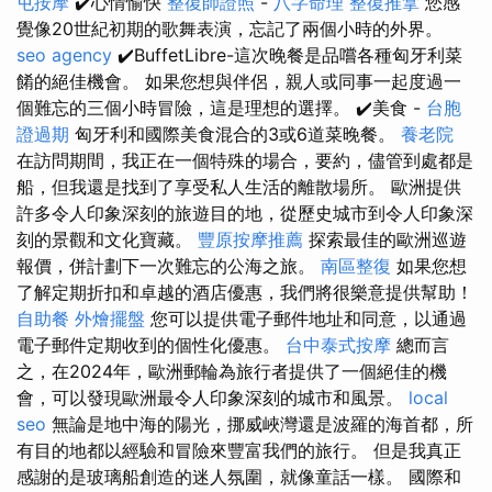
屯按摩
✔️心情愉快
整復師證照
-
八字命理 整復推拿
您感
覺像20世紀初期的歌舞表演，忘記了兩個小時的外界。
seo agency
✔️BuffetLibre-這次晚餐是品嚐各種匈牙利菜
餚的絕佳機會。 如果您想與伴侶，親人或同事一起度過一
個難忘的三個小時冒險，這是理想的選擇。 ✔️美食 -
台胞
證過期
匈牙利和國際美食混合的3或6道菜晚餐。
養老院
在訪問期間，我正在一個特殊的場合，要約，儘管到處都是
船，但我還是找到了享受私人生活的離散場所。 歐洲提供
許多令人印象深刻的旅遊目的地，從歷史城市到令人印象深
刻的景觀和文化寶藏。
豐原按摩推薦
探索最佳的歐洲巡遊
報價，併計劃下一次難忘的公海之旅。
南區整復
如果您想
了解定期折扣和卓越的酒店優惠，我們將很樂意提供幫助！
自助餐
外燴擺盤
您可以提供電子郵件地址和同意，以通過
電子郵件定期收到的個性化優惠。
台中泰式按摩
總而言
之，在2024年，歐洲郵輪為旅行者提供了一個絕佳的機
會，可以發現歐洲最令人印象深刻的城市和風景。
local
seo
無論是地中海的陽光，挪威峽灣還是波羅的海首都，所
有目的地都以經驗和冒險來豐富我們的旅行。 但是我真正
感謝的是玻璃船創造的迷人氛圍，就像童話一樣。 國際和