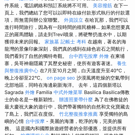
件系統，電話網絡和預訂系統將不可用。
美容撥筋
在下一
頁上，我們總結了您可以以即時在線付款形式執行的付款選
項，而無需與辦公室聯繫。
外資設立
在哈瓦那，我們可以
進行時間旅行，因為有一段時間的殖民糖棒... 如果您想要真
正的羅馬體驗，請走到Trevi噴泉，將硬幣扔進水中，以期
獲得未來的回報。
家族墓
記帳士 考科
在越南，著名的海
龍灣的景像印象深刻，我們真的感到在綠色岩石之間航行，
我們看到了自然的獨特奇觀。
台中西屯按摩
外燴
在柬埔
寨，吳哥神廟隱藏了其歷史秘密，使所有遊客著迷。
養生
與整復推廣中心
在7月至10月之間，白天溫度升至40°C，
晚上冷卻至22°C。
on page seo
沙漠風將乾燥的空氣帶到
北部地區，同時在海邊刷新海洋。 去年，這四個新塔以
Sagrada
外燴
Familia
中式外燴菜單
Basilica Basilica傳教
士的命名是一種新穎性。
辦護照要帶什麼
為了在佛教徒的
最大慶祝大象的遊行中，我們帶著獨特的自然和文化寶藏去
了島上，我們正在度假。
竹北整復推拿推薦
享受獨特的島
嶼的心情
台中按摩
- 美麗的海灘，乾淨的海，完美的服
務。 這是國內和國際旅遊經營者的全部優惠，並提供所有