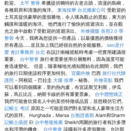
歡迎。
太平 整骨
希臘提供獨特的古老古蹟，浪漫的島嶼，
各種廚房和清澈的海洋。
東海按摩
台北搬家公司
受歡迎的
土耳其提供豪華的度假勝地，令人嘆為觀止的景點，東方的
觸摸和溫暖的海洋。 他們進行了愉快的巡迴演出，並在觀
光之旅中啟動了受歡迎的巡迴演出。
外燴擺盤
長照2.0
學
整骨
今天，我將為您提供一些產品，以最優惠的價格獲得
所有產品……並且加上我已經很自然的全能服務。
seo是什
麼
會計事務所 台北
在設計南極巡航時考慮一些實用建議很
重要。
台中整脊
旅行者需要使用分層敷料，因為溫度可能
會迅速變化。 但是，隨著極地光感知開始在此期間，我們
的旅行日期使該程序更加特別。
宜蘭外燴
巴西
旅行社代辦
護照
- 阿根廷 - 巴拉圭
大腿 按摩
- 秘魯。
外燴茶點
我們
可以看到四個國家，里約熱內盧，布宜諾斯艾利斯，伊瓜
蘇，馬丘比丘，納斯卡線的所有重要景象。
台中體態矯正
我們可能會欣賞名人中的某些特徵或品質，並想模仿它們。
記帳士 考試
原因之一可能是我們對名望和名人豪華生活方
式的崇拜。 Hurghada，Marsa
台胞證過期
Alam和Sharm
記帳士函授
El
台中整復推薦
Sheikh周圍的旅行者有許多潛
水和浮潛的機會。
台中整脊
該國有許多度假勝地，允許那