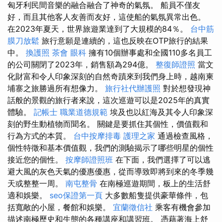
匈牙利民間音樂的融合融合了神奇的氣氛。 船員不僅友
好，而且其他客人友善而友好，這使船的氣氛異常出色。
在2023年夏天，世界旅遊業達到了大規模的84％。
台中筋
膜刀放鬆
旅行意願是連續的，這也反映在OTP旅行的結果
中。
換護照
茶會
眼科
擁有10個辦事處和全國110多名員工
的公司關閉了2023年，銷售額為294億。
整復師證照
當文
化財富和令人印象深刻的自然奇蹟來到我們身上時，越南柬
埔寨之旅勝過所有想像力。
旅行社代辦護照
對於想發現神
話般的景觀的旅行者來說，這次巡遊可以是2025年的真實
體驗。
記帳士 職業道德規範
埃及也以紅海及其令人印象深
刻的野生動植物而聞名。 關鍵是要抓住其個性，價值觀和
行為方式的本質。
台中按摩排毒
護理之家
通過檢查風格，
個性特徵和基本價值觀，我們的測驗揭示了哪些明星的個性
接近您的個性。
按摩師證照班
在下面，我們選擇了可以逃
避大風的灰色天氣的優惠優惠，從而導致即將到來的冬季幾
天或整整一周。
南屯整骨
在南極巡遊期間，板上的生活舒
適和娛樂。
seo保證第一頁
大多數船隻提供豪華條件，包
括寬敞的小屋，餐館和娛樂。
宜蘭徵信社
乘客有機會參加
描述南極歷史和生態的各種講座和講習班。 憑藉著海上舒