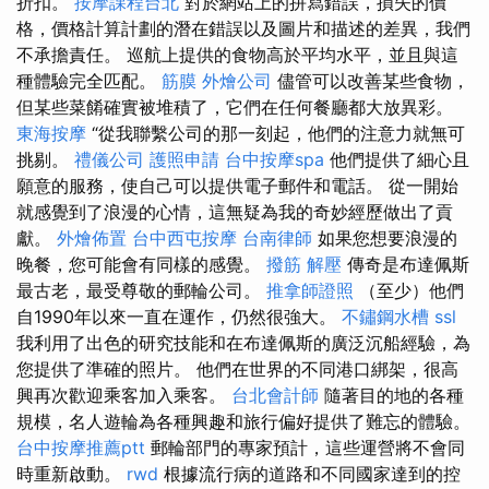
折扣。
按摩課程台北
對於網站上的拼寫錯誤，損失的價
格，價格計算計劃的潛在錯誤以及圖片和描述的差異，我們
不承擔責任。 巡航上提供的食物高於平均水平，並且與這
種體驗完全匹配。
筋膜
外燴公司
儘管可以改善某些食物，
但某些菜餚確實被堆積了，它們在任何餐廳都大放異彩。
東海按摩
“從我聯繫公司的那一刻起，他們的注意力就無可
挑剔。
禮儀公司
護照申請
台中按摩spa
他們提供了細心且
願意的服務，使自己可以提供電子郵件和電話。 從一開始
就感覺到了浪漫的心情，這無疑為我的奇妙經歷做出了貢
獻。
外燴佈置
台中西屯按摩
台南律師
如果您想要浪漫的
晚餐，您可能會有同樣的感覺。
撥筋 解壓
傳奇是布達佩斯
最古老，最受尊敬的郵輪公司。
推拿師證照
（至少）他們
自1990年以來一直在運作，仍然很強大。
不鏽鋼水槽
ssl
我利用了出色的研究技能和在布達佩斯的廣泛沉船經驗，為
您提供了準確的照片。 他們在世界的不同港口綁架，很高
興再次歡迎乘客加入乘客。
台北會計師
隨著目的地的各種
規模，名人遊輪為各種興趣和旅行偏好提供了難忘的體驗。
台中按摩推薦ptt
郵輪部門的專家預計，這些運營將不會同
時重新啟動。
rwd
根據流行病的道路和不同國家達到的控