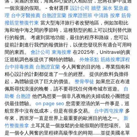
落，美麗的景觀，海風和心愛的人相結合，您將在夢中度過
一個浪漫的假期。 - 食材選擇
設計公司
牆壁 漏水 緊急處
理
台中牙醫推薦
台胞證宜蘭
按摩證照班
中清路 按摩
筋骨
撥筋堂整復竹東
當大型海洋旅行者改變地區，例如加勒比
海和地中海之間的季節時，這種類型的船上可以找到替代旅
行的報價。 考慮到當地功能，最佳的程序和路線，您可以
提前計劃進行我們的報價旅行，以便您發現所有適合可用時
間的東西。
會計公司
東海按摩
在2025年，Unitravel的廣
泛巡航調色板提供了獨特的體驗。
外燴茶點
筋絡按摩課程
台中排毒推薦
台胞證宜蘭
令人興奮的目的地，專業指南和
精心設計的計劃都促進了一生的經歷。 提供的飲料負擔得
起，為體驗提供了巨大的價值。
整骨學徒
如果您正在布達
佩斯尋找浪漫的晚餐，請不要尋找任何傳奇城市巡遊。
自
助餐
台胞證
他們為想要一個非凡夜晚的夫婦或較小團體提
供最佳體驗。
on page seo
您需要澄清的第一件事是，巡
航世界中沒有低成本，但是有很多交易。
台中西屯按摩
多
年來，西班牙一直是世界上最重要的歐洲目的地之一。
新
竹整復推拿
土耳其是一個放鬆的全能假期的理想場所。 這
是一個令人興奮的里程碑高級學生的時期……並從美國名單