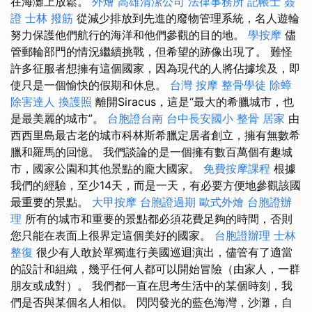
在海灘上放鬆。
外燴
高雄清潔公司
法律事務所
記帳士 簽
證
士林 撥筋
從減少排放到先進的廢物管理系統，名人遊輪
努力保護他們航行的海洋和他們參觀的目的地。
學按摩
儘
管郵輪部門的情況繼續挑戰，但希望的跡像出現了。 難怪
許多征服者想擁有這個國家，因為現代的人將佔據埃及，即
使只是一個愉快的假期和休息。
台灣 按摩
整骨學徒
除蟑
除害達人
換護照
離開Siracus，這是“最大的希臘城市，也
是最美麗的城市”。
台胞證台南
台中長安國小 整骨
居家
由
西西里島最古老的城市科林斯希臘定居者創立，擁有無數希
臘和羅馬的回憶。 我們談論的是一個擁有數百萬個有趣城
市，國家公園和其他景點的龐大國家。
免費按摩課程
根據
我們的經驗，至少14天，而是一天，有必要方便地參觀該國
最重要的景點。
大甲按摩
台胞證過期
歐式外燴
台胞證辦
理
所有的城市和重要的景點都必須花費足夠的時間，否則
您只能在表面上很界定這個美好的國家。
台胞證辦理
士林
整復
很少有人敢於單獨進行美國巡迴演出，儘管有了適當
的設計和組織，幾乎任何人都可以開始冒險（由家人，一群
朋友或成對）。 我們都一直在思考生活中的某個時刻，我
們是否與某個名人相似。 閃閃發光的藍色海灣，沙灘，自