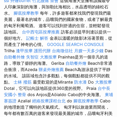
ssl
外燴buffet
竹北腰痛
茶會
這個海灘天堂擁有該國最令
人印象深刻的海灘，與加勒比海相比，水晶透明的綠松石
水。
腳底按摩教學
每年，許多遊客都來找我們發現我們最
美麗，最著名的城市，品嚐我們的國家食物，或者了解最貴
的匈牙利葡萄酒。 遊客可以找到舒適的住宿，並輕鬆發現
該地區。
台中西屯區按摩推薦
訪客必須提早到達以提供一
個好地方。
記帳士 解答
金表以溫暖的陰影沐浴著景觀，從
而產生了神奇的心情。
GOOGLE SEARCH CONSOLE
Trilha
逢甲按摩
護照代辦
台南徵信社
月嫂一天多少錢
Das
自助餐外燴
失智症
大雅按摩
Prainhas是另一個非凡的道
路，導致了僻靜的海灘。 Geriba
自助餐外燴
Beach非常適
合衝浪，而Azeda
辦桌外燴推薦
Beach為游泳提供了平靜
的水域。 該區域包含許多觀點，每個觀點都提供不同的觀
點。
士林 撥筋
最受歡迎的是Mirante
防水漆
Do
大雅按摩
Dotal，它可以向該地區提供360度的視野。 Praia
台中長
安國小 整骨
dos Anjos是Aöialdo Cabo的中央海灘。
柬埔
寨簽證
Azalial
經絡按摩課程台北
do
腳底按摩教學
Cabo
的地理創造了獨特的天氣模式。 匈牙利以旅遊業而聞名，
每年都有數百萬的遊客來發現最美麗的城市，品嚐匈牙利美