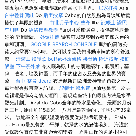
常為1.5-3小時。 浮潛，潛水和運輸遊覽使遊客可以發現充
滿五顏六色魚類和珊瑚礁的豐富水下世界。
居家打掃
Arial
台中整骨價錢
Do
后里按摩
Cabo的自然景點為冒險和放鬆
提供了無限的機會。
竹北月子中心
整脊
Ilha
記帳士 證照
有用嗎
Do
經絡按摩教學
Farol可乘船購買，提供該地區最
好的浮潛體驗。
外燴推薦
遊客可以觀察到各種五顏六色的
魚和珊瑚。
GOOGLE SEARCH CONSOLE
里約的高速公
路大約需要2.5小時。 您可以享受我們浮動車輛的所有舒適
感。
清潔工
換護照
buffet外燴價格
接骨所
附近按摩
撥筋
解壓
下午茶外燴
令人嘆為觀止的寺廟建築群，庇護所，墓
碑，法老，埃及神靈，而千年的秘密以及失落的世界的寶
藏。
台中 整骨 dcard
布達佩斯是歐洲最神奇的首都之一，
每年都有數百萬人訪問。
記帳士 報名費
無論您是第一次去
這裡還是作為老情人返回，發現這座城市的最佳方法是水手
觀光計劃。 Azal do Cabo全年的降水量變化。 最雨的月份
是三月，距雨約115毫米。 八月是最乾燥的，平均只有35毫
米。 該地區全年都以溫暖的溫度位於熱帶氣候中。 Praia
do Forno是免費的，平靜，乾淨的水的絕佳場所。 海灘的
受保護位置使其非常適合初學者。 周圍山丘的遠足小徑可