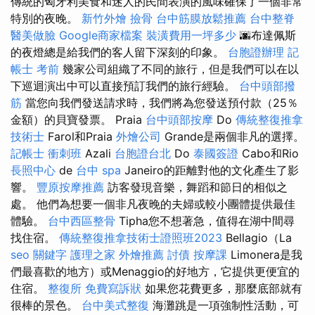
傳統的匈牙利美食和迷人的民間表演的風味確保了一個非常
特別的夜晚。
新竹外燴
撿骨
台中筋膜放鬆推薦
台中整脊
醫美做臉
Google商家檔案
裝潢費用一坪多少
🌆布達佩斯
的夜燈總是給我們的客人留下深刻的印象。
台胞證辦理
記
帳士 考前
幾家公司組織了不同的旅行，但是我們可以在以
下巡迴演出中可以直接預訂我們的旅行經驗。
台中頭部撥
筋
當您向我們發送請求時，我們將為您發送預付款（25％
金額）的貝寶發票。 Praia
台中頭部按摩
Do
傳統整復推拿
技術士
Farol和Praia
外燴公司
Grande是兩個非凡的選擇。
記帳士 衝刺班
Azali
台胞證台北
Do
泰國簽證
Cabo和Rio
長照中心
de
台中 spa
Janeiro的距離對他的文化產生了影
響。
豐原按摩推薦
訪客發現音樂，舞蹈和節日的相似之
處。 他們為想要一個非凡夜晚的夫婦或較小團體提供最佳
體驗。
台中西區整骨
Tipha您不想著急，值得在湖中間尋
找住宿。
傳統整復推拿技術士證照班2023
Bellagio（La
seo 關鍵字
護理之家
外燴推薦
討債
按摩課
Limonera是我
們最喜歡的地方）或Menaggio的好地方，它提供更便宜的
住宿。
整復所
免費寫訴狀
如果您花費更多，那麼底部就有
很棒的景色。
台中美式整復
海灘跳是一項強制性活動，可