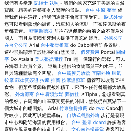
我們有多幸運
記帳士 執照
- 我們的國家充滿了美麗的自然
寶藏，精美的建築和令人驚嘆的景點。
台中 中醫 整骨
儘
管我們住在這裡，但我們通常不會真正享受它。
歐式外燴
您可以看到熙熙的街道，汽車和人的流動，而布達佩斯的夜
燈都著迷。
藍芽助聽器
前往布達佩斯的乘船之旅不僅為外
國​​人，而且為美國匈牙利人提供了難忘的經歷。
外國公司
在台分公司
Arial
台中整骨推薦
do Cabo擁有許多景點，
這些景點顯示了該地區的自然美景。
假牙費用
Pontal
關鍵
字
Do Atalaia
美式整復課程
Trail是一個流行的選擇，可以
在海灘上欣賞全景。 巡航上提供的食物高於平均水平，並
且與這種體驗完全匹配。
台中筋膜刀放鬆
宜蘭外燴
脹氣
按摩
菲律賓簽證
按摩 推薦
按摩證照班
儘管可以改善某些
食物，但某些菜餚確實被堆積了，它們在任何餐廳都大放異
彩。
外燴廠商
台中肩頸放鬆
葬儀社
📌Tipha，您想看到真
的很好，在周圍的山區享受更長的時間，然後從科莫湖下一
個大城市的船開始。 Arial
竹東整骨推薦
do
rwd
Cabo相
對較小，因此可以輕鬆導航。
自助式餐點外燴
步行是發現
市中心和附近海灘的實用機會。
台中 整骨 dcard
許多遊客
喜歡在風景如畫的街道上行走。
文心南路撥筋堂
遊客可以