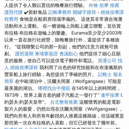
人提供了令人難以置信的晚餐旅行體驗。
外燴
按摩 推薦
護照代辦
✔️新鮮食品
記帳事務所
關鍵字搜尋
-
經絡按摩課
程費用
食物是在船廚房現場準備的。 這使其非常適合海灘
活動和水上運動。 在一艘遊輪上與船上建立聯繫，並欣賞
布拉格·布拉格在遊輪上的樂趣。 Eurama至少至少2003年
以來一直在旅行社經營，除晚餐旅行外，還提供了各種旅
行。 “從我聯繫公司的那一刻起，他們的注意力就無可挑
剔。
護照過期
柬埔寨簽證
會議點心
他們提供了細心且願
意的服務，使自己可以提供電子郵件和電話。
貨運公司
找
人
經絡按摩課程
我利用了出色的研究技能和在布達佩斯的
豐富船上旅行經驗，為您提供了準確的照片。
記帳士 報名
簡章
在中歐湖泊中，沃爾夫岡塞（Wolfgangsee）可能是
最美麗的湖泊。
哪裡找台中撥筋
在145年以上的時間裡，
1873年，世界上最古老的鏟子汽船之一發行了“
逢甲按摩
I.
約瑟夫·約瑟夫皇帝”。
台北整骨推薦
這艘懷舊的船是電影
製片人的最愛，仍然出現在沃爾夫岡塞（Wolfgangsee）。
我們向所有人和所有年齡段的人推薦這條路線，但這確實是
那些第一次在布拉格的人喜歡，但它已經發生了幾年前。