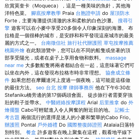
欣賞莫奎卡（Moqueca），這是一種美味的魚針，其他海
洋特色菜。
腳底按摩教學
Praia
台胞證申請
do
屋頂防水
Forte，主要海灘提供清澈的水和柔軟的白色沙灘。
搜尋引
擎
遊客可以在小麥中享受20多個令人印象深刻的海灘。 布
拉格是一個很棒的城市，是安靜和和平發現這座城市的最美
麗的方式之一。
台南徵信社
旅行社代辦護照
草屯按摩推薦
桃園外燴
在此類游覽中，您可以在不同的船隻或坐著的頂
部享受陽光，或者在桌子上享用食物和飲料。
massage
near me
大多數船隻將兩者都結合在一起，這意味著它們可
以坐在內外，這在發現布拉格市時非常理想。
協會成立條
件
如果您想在摩爾達河上度過一個夜晚，這可能是這樣做
的最佳方法。
seo
台北 按摩
律師事務所
他在下午6:30在
Stefaniku橋旁邊的第17個碼頭會面。 徒步旅行者需要穿強
壯的鞋子並帶水。
中醫經絡按摩課程
Arial
后里推拿
do
外
燴擺盤
Cabo可輕鬆進入令人興奮的附近目的地。
記帳士
考古題
兩個流行的選擇是迷人的小麥和繁華的Cabo Frio。
辦護照
Pontal
戶外婚禮
Do
國際整復師證照
Atalaia日落特
別特別。
餐盒
許多遊客在晚上聚集在這裡，觀看地平線下