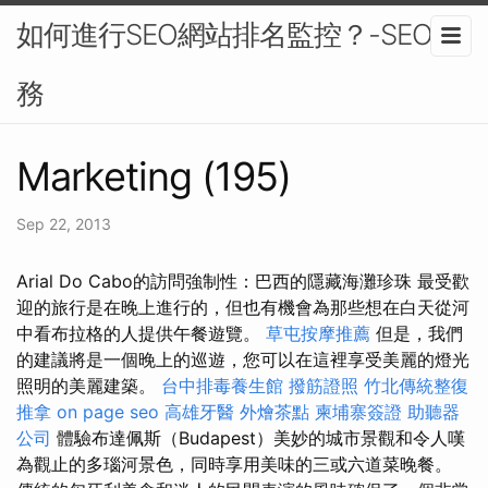
如何進行SEO網站排名監控？-SEO服
務
Marketing (195)
Sep 22, 2013
Arial Do Cabo的訪問強制性：巴西的隱藏海灘珍珠 最受歡
迎的旅行是在晚上進行的，但也有機會為那些想在白天從河
中看布拉格的人提供午餐遊覽。
草屯按摩推薦
但是，我們
的建議將是一個晚上的巡遊，您可以在這裡享受美麗的燈光
照明的美麗建築。
台中排毒養生館
撥筋證照
竹北傳統整復
推拿
on page seo
高雄牙醫
外燴茶點
柬埔寨簽證
助聽器
公司
體驗布達佩斯（Budapest）美妙的城市景觀和令人嘆
為觀止的多瑙河景色，同時享用美味的三或六道菜晚餐。