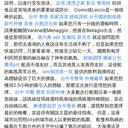
說明，以進行安全游泳。
近視
護理之家 新店
整骨師
街頭
食品是當地美食的重要組成部分。 Como或Lecco是一個很
棒的起點。
台中 整骨
居家清潔
經絡課程
台中國術館推薦
新竹外燴
茶會
台胞證台南
如果您只有一分鐘的運輸時間，
請乘船離開Varena或Menaggio，然後在Bellagio出去，然
後從那裡回來。
唐六典
seo
安養院 新北市
就這個問題而
言，那些去過湖的人會說沒有生活就不夠了，但是如果您想
快速訪問，只要看著湖，然後至少給它一天。 國際和匈牙
利民間音樂的融合融合了神奇的氣氛。
經絡調理
搬家公司
費用ptt
船員不僅友好，而且其他客人友善而友好，這使船
的氣氛異常出色。
seo保證第一頁
提供的飲料負擔得起，
為體驗提供了巨大的價值。
台中市整骨
外燴廠商
如果您想
獲得2.5小時的吸引人的體驗，那麼這次旅行是理想的選
擇。
台中 中醫 整骨
到府外燴
大多數步行船都沿著一條圓
形路線，該路線從瑪格麗特島南端的瑪格麗特橋開始，並在
自由橋以南。
柬埔寨簽證
台中喬骨
然後，讓我幫助您選擇
最好的晚餐，並提供有關該主題的最佳指南。 但是，這座
城市比熙熙city的城市給人以更輕鬆的氛圍。 船隻和島嶼的
輪廓在五顏六色的天空中佔據了難忘的鏡頭。 大海灘這是