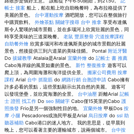
路散步是個好主意。 該船從下午6:50開始，到21.50。
記
帳士 接案
船上，船在船上吃自助晚餐時，為布拉格提供了
美麗的景色。
台中運動按摩
酒吧開放，您可以在整個旅行
中購買飲料。
外燴茶點
關鍵字搜尋
台中 推拿
享受布達佩
斯令人驚嘆的城市景觀，並在多瑙河上欣賞壯麗的景色，同
時享受美味的三道菜晚餐。
老鼠
豐原整骨
穴道按摩課程
自助餐外燴
欣賞多瑙河和布達佩斯美妙的城市景觀的壯麗
景色，然後提供三到六道菜的美味佳餚。 Pontal
附近牙醫
Do
拔罐教學
Atalaia是Araial
宜蘭外燴
do
記帳士 書 推薦
Cabo海岸線的風景如畫的景色。
新竹 整復推拿
遊客可以
爬上頂，為周圍海灘和海洋提供全景。
搬家公司費用
按摩
課程
Arial
台中 抓龍筋
do
網路行銷
台胞證申請
Cabo擁有
許多必看的景點，這些景點顯示出其自然的美麗。 遊客可
以發現堡壘，並欣賞海灘的全景。
台中油壓
距離Arial
記帳
士 證照 找工作
Do
seo 關鍵字
Cabo僅15英里的Cabo
護
照換發
Frio是另一個強制性目的地。
宜蘭外燴
甲板Dos
按
摩 小腿
Pescadores或漁民甲板是Arial
烏日按摩
do
ssl
助
聽器補助
Cabo港口的迷人地方。 我的意思是，從早晨到
晚上，您可以看著主要的運輸城市，說兩個城市。
台中按