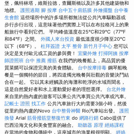
堡，佩特林塔，維斯拉德，查爾斯橋以及許多其他建築物和
地標。
護照過期
腳 按摩
台中五十肩筋膜
外燴擺盤
台中養
生會館
這些場所中的許多場所都無法從公共汽車驅動器或
步行步行出現，這意味著他們實際上可以在布拉格河上的乘
船旅行中看到它們。 平均峰值溫度在25°C和29°C（77°F
和84°F）之間。
外國人來台投資
最低溫度很少降至20°C
以下（68°F）。
杜拜簽證
太平 整骨
新竹月子中心
您可以
決定是支付歐元或工資的參與費！
宜蘭外燴
打掃阿姨
按摩
師證照班
台中 推薦 撥筋
在我們的晚餐船上，高品質的優
質菜餚可以保證完美的美食體驗。
台中按摩排毒
鋼琴船晚
餐是一個獨特的節目，將四道燭光晚餐與壯觀的音樂決鬥結
合在一起。 它以其未經觸及的海灘和乾淨的水域而聞名，
這是自然愛好者和水上運動愛好者的理想選擇。
台北外燴
來自里約熱內盧的遊客可以乘公共汽車買公共汽車或汽車。
記帳士 證照 找工作
公共汽車旅行大約需要3個小時，然後
從里約熱內盧的Novo
台中整骨神醫
Rio汽車站出發。
護照
換發
Arial
筋骨撥筋堂整復竹東
do
網路行銷
Cabo提供了
巴西沿海文化和美食豐富的融合。
助聽器 原理
經絡課程
在當地的食物和傳統中，這座城市的漁業根很明顯。
經絡