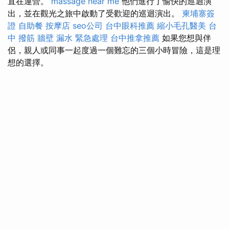
直在運營。
massage near me
他們進行了愉快的巡迴演
出，並在觀光之旅中啟動了受歡迎的巡迴演出。
柬埔寨簽
證
自助餐
按摩店
seo公司
台中眼科推薦
縮小毛孔醫美
台
中 撥筋
牆壁 漏水 緊急處理
台中推拿推薦
如果您想與伴
侶，親人或同事一起度過一個難忘的三個小時冒險，這是理
想的選擇。