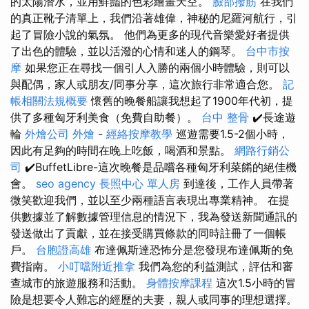
的太陽潛水，並用鮮豔的色彩繪畫天空。
臉部撥筋
在我們
的真正靴子清單上，我們沿著雄偉，神秘的尼羅河航行，引
起了冒險小說的氣氛。 他們為更多的現代音樂愛好者提供
了出色的體驗，並以活潑的心情和迷人的鋼琴。
台中市按
摩
如果您正在尋找一個引人入勝的兩個小時體驗，則可以
與配偶，家人或朋友/同事分享，這次旅行非常適合您。
記
帳相關法規概要
懷舊的晚餐船讓我想起了1900年代初，提
供了多種匈牙利美食（免費自助餐）。
台中 整骨
✔️長途遊
輪
外燴公司
外燴
-
經絡按摩教學
巡遊需要1.5-2個小時，
因此有足夠的時間在晚上吃飯，喝酒和景點。
網路行銷公
司
✔️BuffetLibre-這次晚餐是品嚐各種匈牙利菜餚的絕佳機
會。
seo agency
長照中心 單人房
到達後，工作人員帶著
微笑歡迎我們，並以至少兩種語言表現出專業精神。 在提
供數據並了解數據管理信息的情況下，我為發送新聞通訊的
發送做出了貢獻，並在接受購買條款的同時註冊了一個帳
戶。
台胞證高雄
布達佩斯達恐怖分是您發現布達佩斯的免
費指南。
小叮噹附近推拿
我們為您的利益測試，評估和審
查城市的旅遊服務和活動。
身體按摩課程
這次1.5小時的冒
險是想要令人難忘的經歷的夫妻，親人或同事的理想選擇。