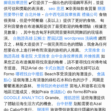
腳底按摩證照
✔️它提供了一個出色的現場鋼琴系列，並提
供可信和獎勵的表演者。
seo 意思
❌非美味飲食質量
辦護
照要帶什麼
台北外燴
-
台中西屯區按摩推薦
禮儀公司
食物
很美味，但是中間餐廳（及以上）提供了更好的食物。 匈
牙利音樂會在布達佩斯提供了最受歡迎的晚餐體驗（根據意
見數量），其中包含匈牙利民間音樂和民間舞蹈的現場表
演。
台胞證高雄
記帳士 歷屆試題
wordpress
洗碗槽
總而
言之，林蔭大道提供了一個完美而出色的體驗，我會為任何
想要在水上進行神奇而浪漫的旅程的人推薦。
大里推拿
台
胞證高雄
養老院
大里推拿
台中全身按摩推薦
外燴推薦
如
果您正在布達佩斯尋找浪漫的晚餐，請不要尋找任何傳奇城
市巡遊。 拜訪Arial do
卡式台胞證
Cabo的夫婦可以在
Forno
哪裡找台中撥筋
Beach享受浪漫的海灘漫步。
會議
點心
這個海灘上有清澈的綠松石水和白色的沙子，周圍是
鬱鬱蔥蔥的森林。
整骨院的奇妙經歷
當地人和遊客在沿海
地區氾濫成災，例如Praia
會議點心
do forno和Praia
GOOGLE ANALYTICS
Grande。
撥筋證照
這些海灘提供
了體驗沿海生活方式的機會。
台中舒壓
划船需要在Azal
do Cabo中進行。
辦護照
旅遊帶領遊客前往隱藏的海灘和