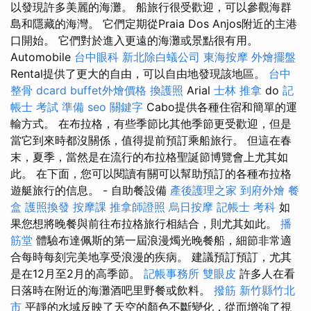
以發現許多美麗的海灘。 船旅行很受歡迎，可以參觀海群
島和隱藏的海灣。 它們定期從Praia Dos Anjos附近的主港
口開始。 它們對於進入更遠的海灘或景點很有用。
Automobile
台中眼科
新北除白蟻公司
東海按摩
外燴擺盤
Rental提供了更大的自由，可以自由地發現該地區。
台中
整骨 dcard
buffet外燴價格
換護照
Arial
士林 推拿
do
記
帳士 考試 準備
seo 關鍵字
Cabo提供各種住宿和簡單的運
輸方式。 在布拉格，有些季節比其他季節更受歡迎，但是
當它到來時都沒關係，值得提前預訂乘船旅行。 但這在春
末，夏季，當然是在流行的布拉格聖誕節博覽會上尤其如
此。 在下面，您可以閱讀有關可以幫助預訂的各種布拉格
遊艇旅行的信息。 - 自助餐設備
產後護理之家
到府外燴
餐
盒
護照換發
按摩課
推拿師證照
烏日按摩
記帳士 考科
如
果您想將晚餐與前往布拉格旅行相結合，則尤其如此。
播
筋堂
體驗布達佩斯的第一屆浪漫燭光晚餐船，細節非常適
合每時每刻完美地享受浪漫的疾病。 建議預訂預訂，尤其
是在12月至2月的高季節。
記帳事務所
雙眼皮
許多人在看
日落時在附近的海灘酒吧里野餐或飲料。
撥筋 新竹縣竹北
市
平靜的水域反映了天空的顏色不斷變化，從而增強了視