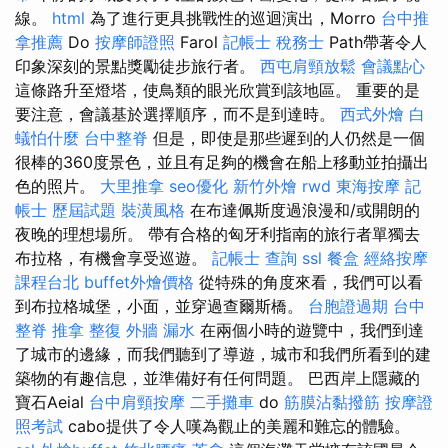
線。
html
為了進行更具挑戰性的巡迴演出，Morro
台中推
拿推薦
Do
按摩師證照
Farol
記帳士 稅務士
Path帶著令人
印象深刻的景點獎勵徒步旅行者。
西屯肩頸放鬆
會議點心
這條路升至燈塔，使鳥類的眼光欣賞到該地區。 重要的是
要注意，會議基於選擇順序，而不是到達時。
西式外燴
白
蟻怕什麼
台中整脊
但是，即使是那些遲到的人仍然是一個
很棒的360度景色，並且有足夠的機會在船上移動並拍攝出
色的照片。
大里推拿
seo優化
新竹外燴
rwd
東海按摩
記
帳士 歷屆試題
裝潢風格
在布達佩斯度過浪漫和/或開朗的
夜晚的理想場所。 帶有合格的匈牙利指南的旅行者單獨去
布拉格，有機會享受巡遊。
記帳士 查詢
ssl
餐盒
經絡按摩
課程台北
buffet外燴價格
從特殊的角度來看，我們可以看
到布拉格城堡，小面，並穿過查爾斯橋。
台胞證過期
台中
整脊
推拿 整復
外牆 漏水
在兩個小時的遊覽中，我們到達
了城市的邊緣，而我們聽到了導遊，城市和我們所看到的建
築物的有趣信息，並準備好有任何問題。 巴西岸上隱藏的
寶石Aeial
台中肩頸按摩
二手攤車
do
筋膜沾黏撥筋
按摩證
照考試
cabo提供了令人嘆為觀止的美麗和難忘的體驗。