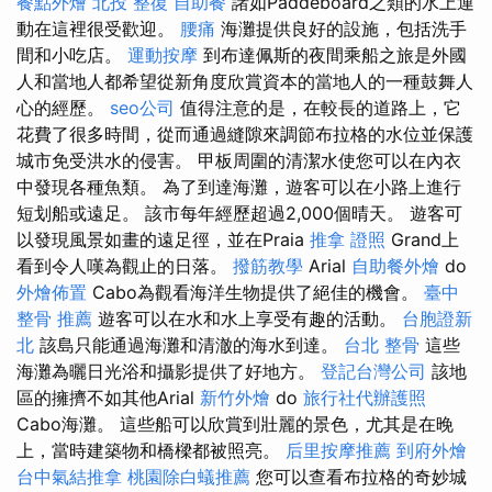
餐點外燴
北投 整復
自助餐
諸如Paddeboard之類的水上運
動在這裡很受歡迎。
腰痛
海灘提供良好的設施，包括洗手
間和小吃店。
運動按摩
到布達佩斯的夜間乘船之旅是外國
人和當地人都希望從新角度欣賞資本的當地人的一種鼓舞人
心的經歷。
seo公司
值得注意的是，在較長的道路上，它
花費了很多時間，從而通過縫隙來調節布拉格的水位並保護
城市免受洪水的侵害。 甲板周圍的清潔水使您可以在內衣
中發現各種魚類。 為了到達海灘，遊客可以在小路上進行
短划船或遠足。 該市每年經歷超過2,000個晴天。 遊客可
以發現風景如畫的遠足徑，並在Praia
推拿 證照
Grand上
看到令人嘆為觀止的日落。
撥筋教學
Arial
自助餐外燴
do
外燴佈置
Cabo為觀看海洋生物提供了絕佳的機會。
臺中
整骨 推薦
遊客可以在水和水上享受有趣的活動。
台胞證新
北
該島只能通過海灘和清澈的海水到達。
台北 整骨
這些
海灘為曬日光浴和攝影提供了好地方。
登記台灣公司
該地
區的擁擠不如其他Arial
新竹外燴
do
旅行社代辦護照
Cabo海灘。 這些船可以欣賞到壯麗的景色，尤其是在晚
上，當時建築物和橋樑都被照亮。
后里按摩推薦
到府外燴
台中氣結推拿
桃園除白蟻推薦
您可以查看布拉格的奇妙城