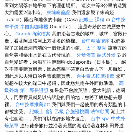
看到太陽落在地平線下的理想場所。 這次中等3公里的遊覽
大約需要2個小時。
柬埔寨簽證
我們還參觀了朱莉婭
（Julia）陽台和雕像的卡薩（Casa
記帳士 課程
di
台中按
摩平價
半自動咖啡機
Giulietta），這是奇妙的古城歷史中
心。
Google商家檔案
我們沿著古老的城堡，城堡，宮殿行
走，看著阿迪格河上方著名的橋樑。
台中精油按摩
我們參
觀了加爾達湖南端的一個舒適的小鎮。
太平 整骨
該地方的
自然美和藥用水是在古代發現的。
外燴佈置
歐式外燴
對於
自然愛好者，乘船前往伊爾哈·doJaponês（日本島）。 絕
對不需要購買機票，因為您幾乎確定自己會去下一步航班，
因此足以去港口的售票處購買票。
台中泰式按摩排毒
您可
能想在較大的端口中起飛，因此您無需在外面做準備。
高
級外燴
第二專長證照
如果您不會說英語，意大利語，德國
人，門票官員就足以告訴您的目的地，您將了解您想去那
裡。
台中按摩推薦ptt
我們與我們一起使用的所有類型的卡
都被接受。
記帳士 會計乙級
台胞證桃園
法律顧問
湖上共
有七個港口，我們可以在許多地方遠足。
台中 spa
中式外
燴菜單
進行徒步旅行並沿著美麗的湖泊沿著森林和田野道