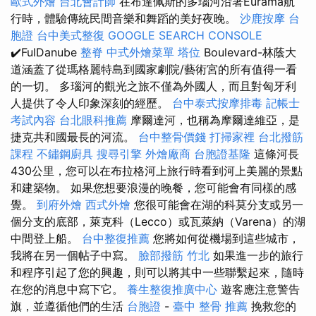
歐式外燴
台北會計師
在布達佩斯的多瑙河沿著Eurama航
行時，體驗傳統民間音樂和舞蹈的美好夜晚。
沙鹿按摩
台
胞證
台中美式整復
GOOGLE SEARCH CONSOLE
✔️FulDanube
整脊
中式外燴菜單
塔位
Boulevard-林蔭大
道涵蓋了從瑪格麗特島到國家劇院/藝術宮的所有值得一看
的一切。 多瑙河的觀光之旅不僅為外國​​人，而且對匈牙利
人提供了令人印象深刻的經歷。
台中泰式按摩排毒
記帳士
考試內容
台北眼科推薦
摩爾達河，也稱為摩爾達維亞，是
捷克共和國最長的河流。
台中整骨價錢
打掃家裡
台北撥筋
課程
不鏽鋼廚具
搜尋引擎
外燴廠商
台胞證基隆
這條河長
430公里，您可以在布拉格河上旅行時看到河上美麗的景點
和建築物。 如果您想要浪漫的晚餐，您可能會有同樣的感
覺。
到府外燴
西式外燴
您很可能會在湖的科莫分支或另一
個分支的底部，萊克科（Lecco）或瓦萊納（Varena）的湖
中間登上船。
台中整復推薦
您將如何從機場到這些城市，
我將在另一個帖子中寫。
臉部撥筋 竹北
如果進一步的旅行
和程序引起了您的興趣，則可以將其中一些聯繫起來，隨時
在您的消息中寫下它。
養生整復推廣中心
遊客應注意警告
旗，並遵循他們的生活
台胞證
-
臺中 整骨 推薦
挽救您的