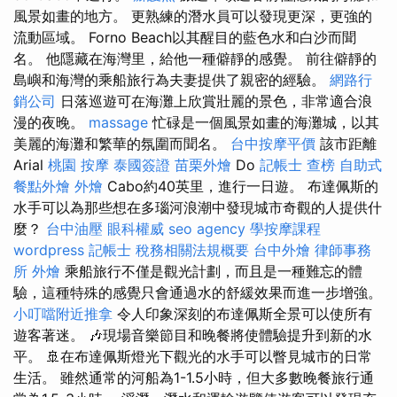
風景如畫的地方。 更熟練的潛水員可以發現更深，更強的
流動區域。 Forno Beach以其醒目的藍色水和白沙而聞
名。 他隱藏在海灣里，給他一種僻靜的感覺。 前往僻靜的
島嶼和海灣的乘船旅行為夫妻提供了親密的經驗。
網路行
銷公司
日落巡遊可在海灘上欣賞壯麗的景色，非常適合浪
漫的夜晚。
massage
忙碌是一個風景如畫的海灘城，以其
美麗的海灘和繁華的氛圍而聞名。
台中按摩平價
該市距離
Arial
桃園 按摩
泰國簽證
苗栗外燴
Do
記帳士 查榜
自助式
餐點外燴
外燴
Cabo約40英里，進行一日遊。 布達佩斯的
水手可以為那些想在多瑙河浪潮中發現城市奇觀的人提供什
麼？
台中油壓
眼科權威
seo agency
學按摩課程
wordpress
記帳士 稅務相關法規概要
台中外燴
律師事務
所
外燴
乘船旅行不僅是觀光計劃，而且是一種難忘的體
驗，這種特殊的感覺只會通過水的舒緩效果而進一步增強。
小叮噹附近推拿
令人印象深刻的布達佩斯全景可以使所有
遊客著迷。 🎶現場音樂節目和晚餐將使體驗提升到新的水
平。 🚢在布達佩斯燈光下觀光的水手可以瞥見城市的日常
生活。 雖然通常的河船為1-1.5小時，但大多數晚餐旅行通