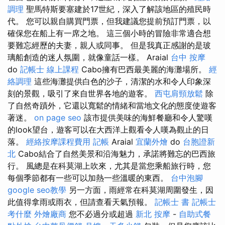
調理
聖馬特斯要塞建於17世紀，深入了解該地區的殖民時
代。 您可以親自購買門票，但我建議您提前預訂門票，以
確保您在船上有一席之地。 這三個小時的冒險非常適合想
要難忘經歷的夫妻，親人或同事。 但是我真正感謝的是玻
璃船創造的迷人氛圍，就像童話一樣。 Araial
台中 按摩
do
記帳士 線上課程
Cabo擁有巴西最美麗的海灘場所。
經
絡調理
這些海灘提供白色的沙子，清潔的水和令人印象深
刻的景觀，吸引了來自世界各地的遊客。
西屯肩頸放鬆
除
了自然奇蹟外，它還以寬鬆的情緒和當地文化的態度使遊客
著迷。
on page seo
該市提供美味的海鮮餐廳和令人驚嘆
的look望台，遊客可以在大西洋上觀看令人嘆為觀止的日
落。
經絡按摩課程費用
記帳
Araial
宜蘭外燴
do
台胞證新
北
Cabo結合了自然美景和沿海魅力，承諾將難忘的巴西旅
行。 風總是在科莫湖上吹來，尤其是當您乘船旅行時，您
每個季節都有一些可以加熱一些溫暖的東西。
台中泡腳
google seo教學
另一方面，雨經常在科莫湖周圍發生，因
此值得拿雨或雨衣，但請查看天氣預報。
記帳士 書
記帳士
考什麼
外燴廠商
您不必過分或超過
新北 按摩
-
自助式餐