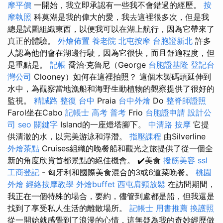
摩平價
一開始，我立即承認有一些我不會錯過的經歷。
按
摩執照
科莫湖是我的偉大的愛，我去這裡很多次，但是我
總是試圖組織東西，以便我可以在湖上航行，因為它帶來了
真正的體驗。
外燴佈置
養老院
北屯按摩
台胞證新北
許多
人認為他們會在湖邊行駛，因為它很快，而且舒適程度，但
是重點是。
記帳
喬治·克魯尼（George
台胞證基隆
登記台
灣公司
Clooney）如何在這裡拍照？ 這個木製碼頭延伸到
水中，為觀察當地漁船和海野生動植物的觀察提供了很好的
監視。
精誠路 整復 台中
Praia
台中外燴
Do
整脊師證照
Farol坐在Cabo
記帳士 高考 普考
Frio
台胞證申請
設計公
司
seo 關鍵字
Island的一座燈塔腳下。
中清路 按摩
它提
供清澈的水，以完美游泳和浮潛。
指壓課程
由Silverline
外燴茶點
Cruises組織的晚餐船和觀光之旅提供了從一個全
新的角度欣賞首都景點的絕佳機會。 ✔️美食
撥筋美容
ssl
工商登記
- 匈牙利和國際美食混合的3或6道菜晚餐。
桃園
外燴
經絡按摩教學
外燴buffet
西屯肩頸放鬆
在訪問期間，
我正在一個特殊的場合，要約，儘管到處都是船，但我還是
找到了享受私人生活的離散場所。
記帳士 用書推薦
換護照
從一開始就感覺到了浪漫的心情，這無疑為我的奇妙經歷做