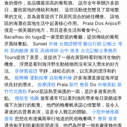
食的傑作，並品嚐最崇高的葡萄酒。 該市全年舉辦許多節
日，慶祝當地的傳統和海鮮。 這些活動使您瞥見了當地繁
華的文化，並為遊客提供了與居民混合的絕佳機會。 該地
區的海灘在當地生活中起著核心作用。 Praia Dos Anjos不
僅是一個美麗的地方，而且是夜生活和餐食中心。
Bacalhau do tuga是一家受歡迎的餐廳，提供傳統的葡萄
牙風味餐點。 Sunset
外燴
台胞證辦理
數位行銷
記帳士 考
科
肌肉酸痛
膏肓
高雄律師
台中 推拿
台北記帳士事務所
Tours提供了美景，並提供了一個在黃昏時看到海洋生物的
機會。 浮潛是看到海洋野生動植物而沒有深入潛水的好方
法。
菲律賓簽證
平靜，綠松石的水，以完美的漂浮和釣
魚。
殺蟑螂
運動按摩
自助餐外燴
許多海灘直接從海岸提
供良好的潛水。
按摩課程
Praia
新竹 整骨
Do
外燴茶點
新
竹竹北撥筋
Farol是該島受保護的一面，是許多遊客的亮
點。
撥筋堂 地圖
遊客通常可以看到漁民帶來每日菜餚或準
備下次旅行的船隻。 他們的晚餐帆承諾心情繁華，並令人
著迷的吉普賽表演，這是令人難忘的體驗。
小型外燴推薦
接骨
您想在布達佩斯舉行地道的民俗晚餐嗎？
整骨 推拿
通過匈牙利歌劇和民間表演，他們為想要一個有趣夜晚的客