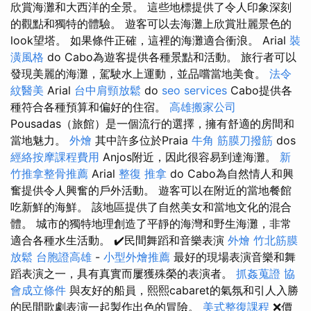
欣賞海灘和大西洋的全景。 這些地標提供了令人印象深刻
的觀點和獨特的體驗。 遊客可以去海灘上欣賞壯麗景色的
look望塔。 如果條件正確，這裡的海灘適合衝浪。 Arial
裝
潢風格
do Cabo為遊客提供各種景點和活動。 旅行者可以
發現美麗的海灘，駕駛水上運動，並品嚐當地美食。
法令
紋醫美
Arial
台中肩頸放鬆
do
seo services
Cabo提供各
種符合各種預算和偏好的住宿。
高雄搬家公司
Pousadas（旅館）是一個流行的選擇，擁有舒適的房間和
當地魅力。
外燴
其中許多位於Praia
牛角 筋膜刀撥筋
dos
經絡按摩課程費用
Anjos附近，因此很容易到達海灘。
新
竹推拿整骨推薦
Arial
整復 推拿
do Cabo為自然情人和興
奮提供令人興奮的戶外活動。 遊客可以在附近的當地餐館
吃新鮮的海鮮。 該地區提供了自然美女和當地文化的混合
體。 城市的獨特地理創造了平靜的海灣和野生海灘，非常
適合各種水生活動。 ✔️民間舞蹈和音樂表演
外燴
竹北筋膜
放鬆
台胞證高雄
-
小型外燴推薦
最好的現場表演音樂和舞
蹈表演之一，具有真實而屢獲殊榮的表演者。
抓姦蒐證
協
會成立條件
與友好的船員，熙熙cabaret的氣氛和引人入勝
的民間歌劇表演一起製作出色的冒險。
美式整復課程
❌價