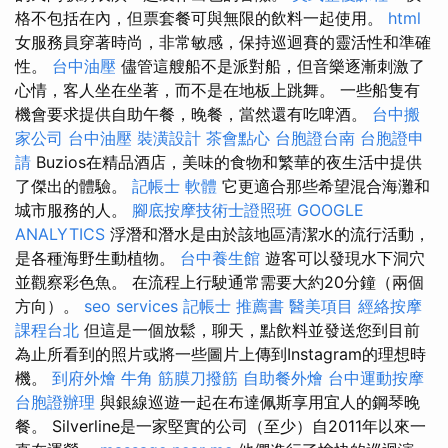
格不包括在內，但票套餐可與無限的飲料一起使用。
html
女服務員穿著時尚，非常敏感，保持巡迴賽的靈活性和準確
性。
台中油壓
儘管這艘船不是派對船，但音樂逐漸刺激了
心情，客人坐在坐著，而不是在地板上跳舞。 一些船隻有
機會要求提供自助午餐，晚餐，當然還有吃啤酒。
台中搬
家公司
台中油壓
裝潢設計
茶會點心
台胞證台南
台胞證申
請
Buzios在精品酒店，美味的食物和繁華的夜生活中提供
了傑出的體驗。
記帳士 軟體
它更適合那些希望混合海灘和
城市服務的人。
腳底按摩技術士證照班
GOOGLE
ANALYTICS
浮潛和潛水是由於該地區清潔水的流行活動，
是各種海野生動植物。
台中養生館
遊客可以發現水下洞穴
並觀察彩色魚。 在流程上行駛通常需要大約20分鐘（兩個
方向）。
seo services
記帳士 推薦書
醫美項目
經絡按摩
課程台北
但這是一個放鬆，聊天，點飲料並發送您到目前
為止所看到的照片或將一些圖片上傳到Instagram的理想時
機。
到府外燴
牛角 筋膜刀撥筋
自助餐外燴
台中運動按摩
台胞證辦理
與銀線巡遊一起在布達佩斯享用宜人的鋼琴晚
餐。 Silverline是一家堅實的公司（至少）自2011年以來一