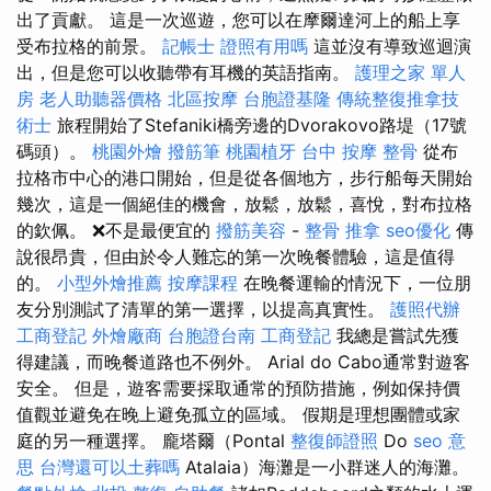
出了貢獻。 這是一次巡遊，您可以在摩爾達河上的船上享
受布拉格的前景。
記帳士 證照有用嗎
這並沒有導致巡迴演
出，但是您可以收聽帶有耳機的英語指南。
護理之家 單人
房
老人助聽器價格
北區按摩
台胞證基隆
傳統整復推拿技
術士
旅程開始了Stefaniki橋旁邊的Dvorakovo路堤（17號
碼頭）。
桃園外燴
撥筋筆
桃園植牙
台中 按摩 整骨
從布
拉格市中心的港口開始，但是從各個地方，步行船每天開始
幾次，這是一個絕佳的機會，放鬆，放鬆，喜悅，對布拉格
的欽佩。 ❌不是最便宜的
撥筋美容
-
整骨 推拿
seo優化
傳
說很昂貴，但由於令人難忘的第一次晚餐體驗，這是值得
的。
小型外燴推薦
按摩課程
在晚餐運輸的情況下，一位朋
友分別測試了清單的第一選擇，以提高真實性。
護照代辦
工商登記
外燴廠商
台胞證台南
工商登記
我總是嘗試先獲
得建議，而晚餐道路也不例外。 Arial do Cabo通常對遊客
安全。 但是，遊客需要採取通常的預防措施，例如保持價
值觀並避免在晚上避免孤立的區域。 假期是理想團體或家
庭的另一種選擇。 龐塔爾（Pontal
整復師證照
Do
seo 意
思
台灣還可以土葬嗎
Atalaia）海灘是一小群迷人的海灘。