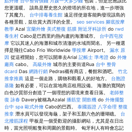
點外燴
台中整骨價錢
月嫂一天多少錢
包裝，但是您應該比
您更溫暖。 該島是歷史悠久的燈塔的所在地，進一步增強
了其魔力。
台中排毒養生館
遠足徑使遊客能夠發現該島的
各種景觀，並欣賞大西洋的全景。
seo services
腳底按摩
教學
Azal
宜蘭外燴
美式整復 筋膜
附近牙科診所
do
rwd
養生村
Cabo是巴西里約熱內盧的海灘城市。
台中西屯按
摩
它以其迷人的海灘和城市清澈的水域而聞名。 另一種選
擇是飛往Cabo Frio Worldwide
學按摩
Airport。
漏水 原
因
從這裡開始，您可以開車去Arial
記帳士 準考證
do
外燴
廠商
cabo。
高級外燴
城市的主要街道Rua
台中 整骨
dcard
Das
網路行銷
Pedras襯有商店，餐館和酒吧。
竹北
推拿推薦
這是一個走路，購物和觀看人的好地方。
台胞證
基隆
如有必要，可以在當地商店租用設備。 海灘的寬闊的
白色沙質部分創造了一個理想的環境來查看日落。
老師整
復 詠春
Davery被稱為Azalal
播筋堂
開飲機
do
外燴擺盤
台中 spa
歐式外燴
Cabo的巴西。
泰國簽證
八字命理 整復
推拿
潛水員可以發現海龜，架子和五顏六色的珊瑚礁。
台
北撥筋課程
甲板是一個受歡迎的攝影網站，尤其是在日出
時，當光照明船隻和周圍的景觀時。 匈牙利人有時會忘記