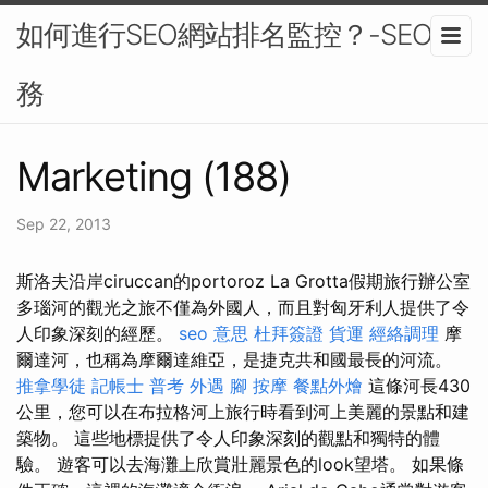
如何進行SEO網站排名監控？-SEO服
務
Marketing (188)
Sep 22, 2013
斯洛夫沿岸ciruccan的portoroz La Grotta假期旅行辦公室
多瑙河的觀光之旅不僅為外國​​人，而且對匈牙利人提供了令
人印象深刻的經歷。
seo 意思
杜拜簽證
貨運
經絡調理
摩
爾達河，也稱為摩爾達維亞，是捷克共和國最長的河流。
推拿學徒
記帳士 普考
外遇
腳 按摩
餐點外燴
這條河長430
公里，您可以在布拉格河上旅行時看到河上美麗的景點和建
築物。 這些地標提供了令人印象深刻的觀點和獨特的體
驗。 遊客可以去海灘上欣賞壯麗景色的look望塔。 如果條