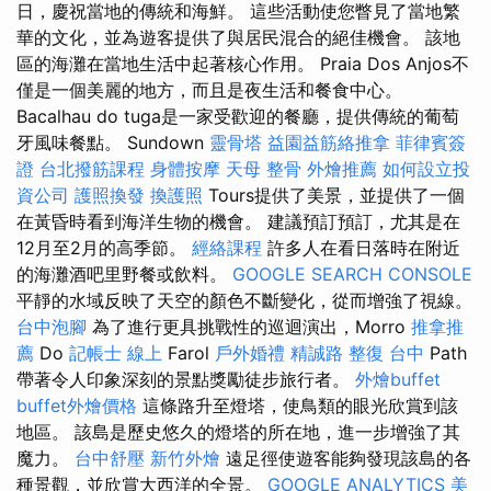
日，慶祝當地的傳統和海鮮。 這些活動使您瞥見了當地繁
華的文化，並為遊客提供了與居民混合的絕佳機會。 該地
區的海灘在當地生活中起著核心作用。 Praia Dos Anjos不
僅是一個美麗的地方，而且是夜生活和餐食中心。
Bacalhau do tuga是一家受歡迎的餐廳，提供傳統的葡萄
牙風味餐點。 Sundown
靈骨塔
益園益筋絡推拿
菲律賓簽
證
台北撥筋課程
身體按摩
天母 整骨
外燴推薦
如何設立投
資公司
護照換發
換護照
Tours提供了美景，並提供了一個
在黃昏時看到海洋生物的機會。 建議預訂預訂，尤其是在
12月至2月的高季節。
經絡課程
許多人在看日落時在附近
的海灘酒吧里野餐或飲料。
GOOGLE SEARCH CONSOLE
平靜的水域反映了天空的顏色不斷變化，從而增強了視線。
台中泡腳
為了進行更具挑戰性的巡迴演出，Morro
推拿推
薦
Do
記帳士 線上
Farol
戶外婚禮
精誠路 整復 台中
Path
帶著令人印象深刻的景點獎勵徒步旅行者。
外燴buffet
buffet外燴價格
這條路升至燈塔，使鳥類的眼光欣賞到該
地區。 該島是歷史悠久的燈塔的所在地，進一步增強了其
魔力。
台中舒壓
新竹外燴
遠足徑使遊客能夠發現該島的各
種景觀，並欣賞大西洋的全景。
GOOGLE ANALYTICS
美