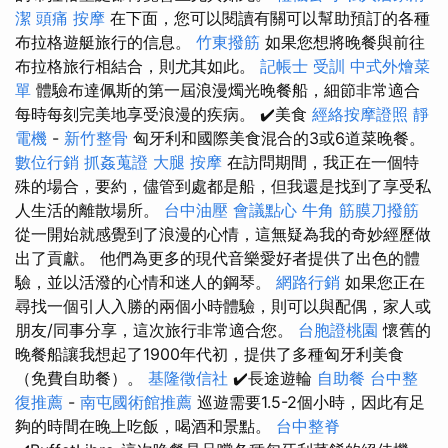
潔
頭痛 按摩
在下面，您可以閱讀有關可以幫助預訂的各種
布拉格遊艇旅行的信息。
竹東撥筋
如果您想將晚餐與前往
布拉格旅行相結合，則尤其如此。
記帳士 受訓
中式外燴菜
單
體驗布達佩斯的第一屆浪漫燭光晚餐船，細節非常適合
每時每刻完美地享受浪漫的疾病。 ✔️美食
經絡按摩證照
靜
電機
-
新竹整骨
匈牙利和國際美食混合的3或6道菜晚餐。
數位行銷
抓姦蒐證
大腿 按摩
在訪問期間，我正在一個特
殊的場合，要約，儘管到處都是船，但我還是找到了享受私
人生活的離散場所。
台中油壓
會議點心
牛角 筋膜刀撥筋
從一開始就感覺到了浪漫的心情，這無疑為我的奇妙經歷做
出了貢獻。 他們為更多的現代音樂愛好者提供了出色的體
驗，並以活潑的心情和迷人的鋼琴。
網路行銷
如果您正在
尋找一個引人入勝的兩個小時體驗，則可以與配偶，家人或
朋友/同事分享，這次旅行非常適合您。
台胞證桃園
懷舊的
晚餐船讓我想起了1900年代初，提供了多種匈牙利美食
（免費自助餐）。
基隆徵信社
✔️長途遊輪
自助餐
台中整
復推薦
-
南屯國術館推薦
巡遊需要1.5-2個小時，因此有足
夠的時間在晚上吃飯，喝酒和景點。
台中整脊