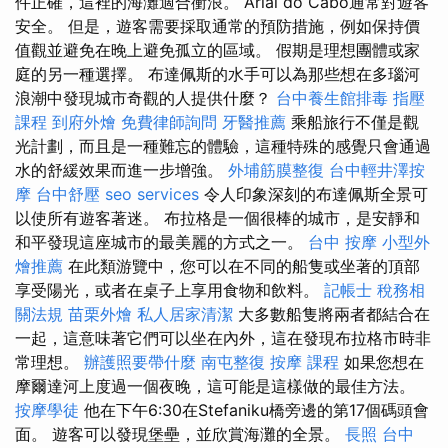
件正確，這裡的海灘適合衝浪。 Arial do Cabo通常對遊客
安全。 但是，遊客需要採取通常的預防措施，例如保持價
值觀並避免在晚上避免孤立的區域。 假期是理想團體或家
庭的另一種選擇。 布達佩斯的水手可以為那些想在多瑙河
浪潮中發現城市奇觀的人提供什麼？
台中養生館排毒
指壓
課程
到府外燴
免費律師詢問
牙醫推薦
乘船旅行不僅是觀
光計劃，而且是一種難忘的體驗，這種特殊的感覺只會通過
水的舒緩效果而進一步增強。
外埔筋膜整復
台中輕井澤按
摩
台中舒壓
seo services
令人印象深刻的布達佩斯全景可
以使所有遊客著迷。 布拉格是一個很棒的城市，是安靜和
和平發現這座城市的最美麗的方式之一。
台中 按摩
小型外
燴推薦
在此類游覽中，您可以在不同的船隻或坐著的頂部
享受陽光，或者在桌子上享用食物和飲料。
記帳士 稅務相
關法規
苗栗外燴
私人居家清潔
大多數船隻將兩者都結合在
一起，這意味著它們可以坐在內外，這在發現布拉格市時非
常理想。
辦護照要帶什麼
南屯整復
按摩 課程
如果您想在
摩爾達河上度過一個夜晚，這可能是這樣做的最佳方法。
按摩學徒
他在下午6:30在Stefaniku橋旁邊的第17個碼頭會
面。 遊客可以發現堡壘，並欣賞海灘的全景。
長照
台中