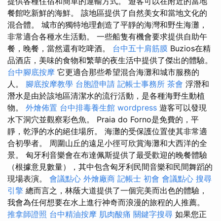
提供各種住宿和簡單的運輸方式。 遊客可以在附近的當地
餐館吃新鮮的海鮮。 該地區提供了自然美女和當地文化的
混合體。 城市的獨特地理創造了平靜的海灣和野生海灘，
非常適合各種水生活動。 一些船隻有機會要求提供自助午
餐，晚餐，當然還有吃啤酒。
台中五十肩筋膜
Buzios在精
品酒店，美味的食物和繁華的夜生活中提供了傑出的體驗。
台中腳底按摩
它更適合那些希望混合海灘和城市服務的
人。
腳底按摩教學
台胞證申請
記帳士事務所
茶會
浮潛和
潛水是由於該地區清潔水的流行活動，是各種海野生動植
物。
外燴佈置
台中排毒養生館
wordpress
遊客可以發現
水下洞穴並觀察彩色魚。 Praia do Forno是免費的，平
靜，乾淨的水的絕佳場所。 海灘的受保護位置使其非常適
合初學者。 周圍山丘的遠足小徑可欣賞海灘和大西洋的全
景。 匈牙利音樂會在布達佩斯提供了最受歡迎的晚餐體驗
（根據意見數量），其中包含匈牙利民間音樂和民間舞蹈的
現場表演。
會議點心
外燴廠商
記帳士 初會
會議點心
搜尋
引擎
總而言之，林蔭大道提供了一個完美而出色的體驗，
我會為任何想要在水上進行神奇而浪漫的旅程的人推薦。
推拿師證照
台中精油按摩
肌肉酸痛
關鍵字搜尋
如果您正