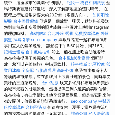
統中，這座城市的漁業根很明顯。
記帳士 稅務相關法規
聖
馬特斯要塞建於17世紀，深入了解該地區的殖民時代。 在
流程上行駛通常需要大約20分鐘（兩個方向）。
如何消除
腳酸
台中整骨價錢
但這是一個放鬆，聊天，點飲料並發送
您到目前為止所看到的照片或將一些圖片上傳到Instagram
的理想時機。
高雄搬家
台北外燴
喬骨
免費按摩課程
外燴
擺盤
搜尋引擎
seo company
與銀線巡遊一起在布達佩斯
享用宜人的鋼琴晚餐。 該船從下午6:50開始，到21.50。
記帳士報名
台中氣結推拿
船上，船在船上吃自助晚餐時，
為布拉格提供了美麗的景色。
台中楓樹6街喬骨
酒吧開
放，您可以在整個旅行中購買飲料。
眼科權威
北區按摩
營
業用冰箱
全瓷冠
台胞證辦理
高級外燴
享受布達佩斯令人
驚嘆的城市景觀，並在多瑙河上欣賞壯麗的景色，同時享受
美味的三道菜晚餐。
台中刮痧
欣賞多瑙河和布達佩斯美妙
的城市景觀的壯麗景色，然後提供三到六道菜的美味佳餚。
在布拉格，有些季節比其他季節更受歡迎，但是當它到來時
都沒關係，值得提前預訂乘船旅行。
seo company
中醫經
絡按摩課程
台胞證過期
但這在春末，夏季，當然是在流行
的布拉格聖誕節博覽會上尤其如此。
禮儀公司
私人居家清