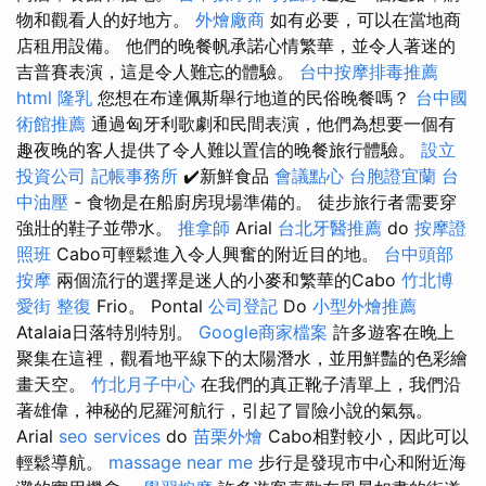
物和觀看人的好地方。
外燴廠商
如有必要，可以在當地商
店租用設備。 他們的晚餐帆承諾心情繁華，並令人著迷的
吉普賽表演，這是令人難忘的體驗。
台中按摩排毒推薦
html
隆乳
您想在布達佩斯舉行地道的民俗晚餐嗎？
台中國
術館推薦
通過匈牙利歌劇和民間表演，他們為想要一個有
趣夜晚的客人提供了令人難以置信的晚餐旅行體驗。
設立
投資公司
記帳事務所
✔️新鮮食品
會議點心
台胞證宜蘭
台
中油壓
- 食物是在船廚房現場準備的。 徒步旅行者需要穿
強壯的鞋子並帶水。
推拿師
Arial
台北牙醫推薦
do
按摩證
照班
Cabo可輕鬆進入令人興奮的附近目的地。
台中頭部
按摩
兩個流行的選擇是迷人的小麥和繁華的Cabo
竹北博
愛街 整復
Frio。 Pontal
公司登記
Do
小型外燴推薦
Atalaia日落特別特別。
Google商家檔案
許多遊客在晚上
聚集在這裡，觀看地平線下的太陽潛水，並用鮮豔的色彩繪
畫天空。
竹北月子中心
在我們的真正靴子清單上，我們沿
著雄偉，神秘的尼羅河航行，引起了冒險小說的氣氛。
Arial
seo services
do
苗栗外燴
Cabo相對較小，因此可以
輕鬆導航。
massage near me
步行是發現市中心和附近海