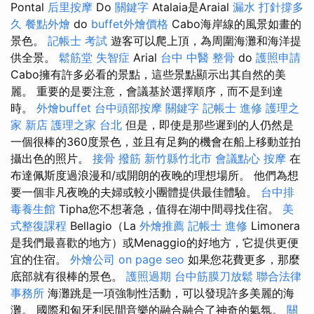
Pontal
后里按摩
Do
關鍵字
Atalaia是Araial
漏水 打針撐多
久
餐點外燴
do
buffet外燴價格
Cabo海岸線的風景如畫的
景色。
記帳士 考試
遊客可以爬上頂，為周圍海灘和海洋提
供全景。
鬆筋堂
失智症
Arial
台中 中醫 整骨
do
護照申請
Cabo擁有許多必看的景點，這些景點顯示出其自然的美
麗。 重要的是要注意，會議基於選擇順序，而不是到達
時。
外燴buffet
台中頭部按摩
關鍵字
記帳士 進修
護理之
家 新店
護理之家 台北
但是，即使是那些遲到的人仍然是
一個很棒的360度景色，並且有足夠的機會在船上移動並拍
攝出色的照片。
接骨
撥筋 新竹縣竹北市
會議點心
按摩
在
布達佩斯度過浪漫和/或開朗的夜晚的理想場所。 他們為想
要一個非凡夜晚的夫婦或較小團體提供最佳體驗。
台中排
毒養生館
Tipha您不想著急，值得在湖中間尋找住宿。
美
式整復課程
Bellagio（La
外燴推薦
記帳士 進修
Limonera
是我們最喜歡的地方）或Menaggio的好地方，它提供更便
宜的住宿。
外燴公司
on page seo
如果您花費更多，那麼
底部就有很棒的景色。
護照過期
台中筋膜刀放鬆
聯合法律
事務所
海灘跳是一項強制性活動，可以發現許多美麗的海
灘。 國際和匈牙利民間音樂的融合融合了神奇的氣氛。
關