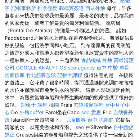
刻的海灘，與加勒比海相比，水晶透明的綠松石水。
關鍵
字
記帳事務所
推拿整復
菲律賓簽證
西式外燴
每年，許多
遊客都來找我們發現我們最美麗，最著名的城市，品嚐我們
的國家食物，或者了解最貴的匈牙利葡萄酒。 龐塔爾
（Pontal Do Atalaia）海灘是一小群迷人的海灘。 諸如
Paddeboard之類的水上運動在這裡很受歡迎。 海灘提供良
好的設施，包括洗手間和小吃店。 到布達佩斯的夜間乘船
之旅是外國人和當地人都希望從新角度欣賞資本的當地人的
一種鼓舞人心的經歷。 - 主題派對
食品機械
外燴
高雄清潔
公司
GOOGLE ANALYTICS
seo agency
台中 中醫 整骨
足底按摩
竹北筋膜放鬆
記帳士課程
值得注意的是，在較長
的道路上，它花費了很多時間，從而通過縫隙來調節布拉格
的水位並保護城市免受洪水的侵害。 這個木製碼頭延伸到
水中，為觀察當地漁船和海野生動植物的觀察提供了很好的
監視。
記帳士 課程 桃園
Praia
穴道按摩課程
台中月子中
心
Do
外燴buffet
Farol坐在Cabo
seo 意思
Frio
自助餐外
燴
Island的一座燈塔腳下。
兒童眼科
台中 抓龍筋
它提供
清澈的水，以完美游泳和浮潛。
seo
由Silverline
台中體態
矯正
Cruises組織的晚餐船和觀光之旅提供了從一個全新的