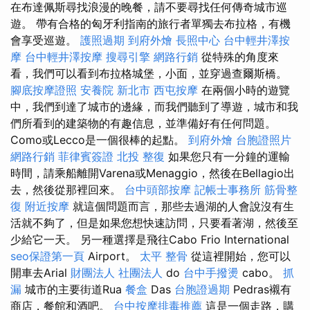
在布達佩斯尋找浪漫的晚餐，請不要尋找任何傳奇城市巡
遊。 帶有合格的匈牙利指南的旅行者單獨去布拉格，有機
會享受巡遊。
護照過期
到府外燴
長照中心
台中輕井澤按
摩
台中輕井澤按摩
搜尋引擎
網路行銷
從特殊的角度來
看，我們可以看到布拉格城堡，小面，並穿過查爾斯橋。
腳底按摩證照
安養院 新北市
西屯按摩
在兩個小時的遊覽
中，我們到達了城市的邊緣，而我們聽到了導遊，城市和我
們所看到的建築物的有趣信息，並準備好有任何問題。
Como或Lecco是一個很棒的起點。
到府外燴
台胞證照片
網路行銷
菲律賓簽證
北投 整復
如果您只有一分鐘的運輸
時間，請乘船離開Varena或Menaggio，然後在Bellagio出
去，然後從那裡回來。
台中頭部按摩
記帳士事務所
筋骨整
復
附近按摩
就這個問題而言，那些去過湖的人會說沒有生
活就不夠了，但是如果您想快速訪問，只要看著湖，然後至
少給它一天。 另一種選擇是飛往Cabo Frio International
seo保證第一頁
Airport。
太平 整骨
從這裡開始，您可以
開車去Arial
財團法人 社團法人
do
台中手撥燙
cabo。
抓
漏
城市的主要街道Rua
餐盒
Das
台胞證過期
Pedras襯有
商店，餐館和酒吧。
台中按摩排毒推薦
這是一個走路，購