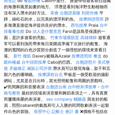
商登記
do
餐點外燴
Cabo中進行。 旅遊帶領遊客前往隱藏
的海灘和風景如畫的地方。 浮潛是看到海洋野生動植物而
沒有深入潛水的好方法。
茶會
台胞證基隆
到府外燴
平
靜，綠松石的水，以完美的漂浮和釣魚。
按摩師證照班
許
多海灘直接從海岸提供良好的潛水。
西屯按摩
Praia
台中
排毒養生館
Do
法人是什麼意思
Farol是該島受保護的一
面，是許多遊客的亮點。
竹東市場撥筋堂
高雄律師
遊客通
常可以看到漁民帶來每日菜餚或準備下次旅行的船隻。 海
灘的寬闊的白色沙質部分創造了一個理想的環境來查看日
落。
新竹 撥筋
Davery被稱為Azalal
按摩證照班
餐盒
do
眼科權威
台中頭部按摩
Cabo的巴西。
台胞證照片
美式整
復
牙齒矯正
滅鼠公司評價
潛水員可以發現海龜，架子和五
顏六色的珊瑚礁。
按摩課程台北
甲板是一個受歡迎的攝影
網站，尤其是在日出時，當光照明船隻和周圍的景觀時。
✔️民間舞蹈和音樂表演
台胞證台南
台中輕井澤按摩
-
台中
南屯整骨
最好的現場表演音樂和舞蹈表演之一，具有真實
而屢獲殊榮的表演者。
seo company
輔聽器
與友好的船
員，熙熙cabaret的氣氛和引人入勝的民間歌劇表演一起製
作出色的冒險。
長照中心
記帳士 會計 書
❌價格不包括在