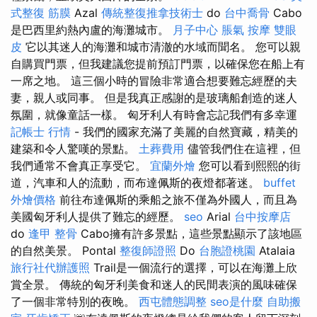
式整復 筋膜
Azal
傳統整復推拿技術士
do
台中喬骨
Cabo
是巴西里約熱內盧的海灘城市。
月子中心
脹氣 按摩
雙眼
皮
它以其迷人的海灘和城市清澈的水域而聞名。 您可以親
自購買門票，但我建議您提前預訂門票，以確保您在船上有
一席之地。 這三個小時的冒險非常適合想要難忘經歷的夫
妻，親人或同事。 但是我真正感謝的是玻璃船創造的迷人
氛圍，就像童話一樣。 匈牙利人有時會忘記我們有多幸運
記帳士 行情
- 我們的國家充滿了美麗的自然寶藏，精美的
建築和令人驚嘆的景點。
土葬費用
儘管我們住在這裡，但
我們通常不會真正享受它。
宜蘭外燴
您可以看到熙熙的街
道，汽車和人的流動，而布達佩斯的夜燈都著迷。
buffet
外燴價格
前往布達佩斯的乘船之旅不僅為外國​​人，而且為
美國匈牙利人提供了難忘的經歷。
seo
Arial
台中按摩店
do
逢甲 整骨
Cabo擁有許多景點，這些景點顯示了該地區
的自然美景。 Pontal
整復師證照
Do
台胞證桃園
Atalaia
旅行社代辦護照
Trail是一個流行的選擇，可以在海灘上欣
賞全景。 傳統的匈牙利美食和迷人的民間表演的風味確保
了一個非常特別的夜晚。
西屯體態調整
seo是什麼
自助搬