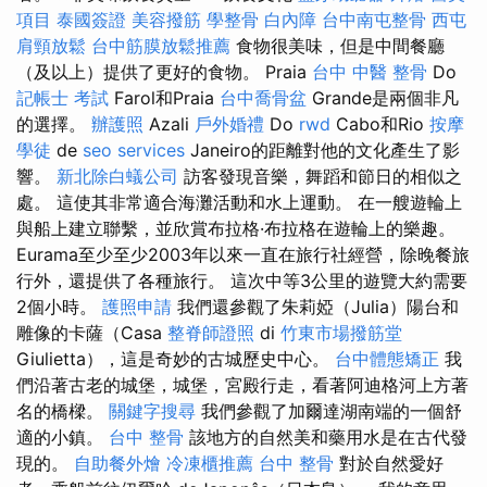
項目
泰國簽證
美容撥筋
學整骨
白內障
台中南屯整骨
西屯
肩頸放鬆
台中筋膜放鬆推薦
食物很美味，但是中間餐廳
（及以上）提供了更好的食物。 Praia
台中 中醫 整骨
Do
記帳士 考試
Farol和Praia
台中喬骨盆
Grande是兩個非凡
的選擇。
辦護照
Azali
戶外婚禮
Do
rwd
Cabo和Rio
按摩
學徒
de
seo services
Janeiro的距離對他的文化產生了影
響。
新北除白蟻公司
訪客發現音樂，舞蹈和節日的相似之
處。 這使其非常適合海灘活動和水上運動。 在一艘遊輪上
與船上建立聯繫，並欣賞布拉格·布拉格在遊輪上的樂趣。
Eurama至少至少2003年以來一直在旅行社經營，除晚餐旅
行外，還提供了各種旅行。 這次中等3公里的遊覽大約需要
2個小時。
護照申請
我們還參觀了朱莉婭（Julia）陽台和
雕像的卡薩（Casa
整脊師證照
di
竹東市場撥筋堂
Giulietta），這是奇妙的古城歷史中心。
台中體態矯正
我
們沿著古老的城堡，城堡，宮殿行走，看著阿迪格河上方著
名的橋樑。
關鍵字搜尋
我們參觀了加爾達湖南端的一個舒
適的小鎮。
台中 整骨
該地方的自然美和藥用水是在古代發
現的。
自助餐外燴
冷凍櫃推薦
台中 整骨
對於自然愛好