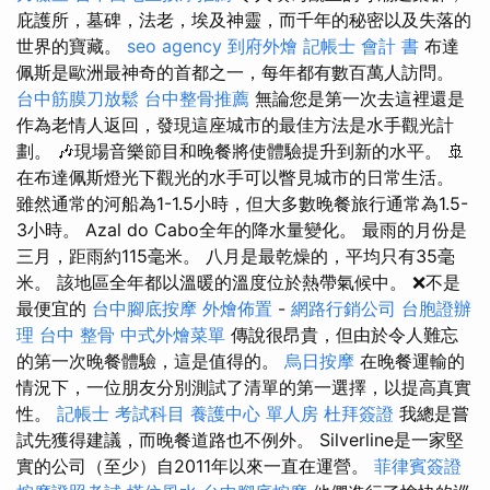
庇護所，墓碑，法老，埃及神靈，而千年的秘密以及失落的
世界的寶藏。
seo agency
到府外燴
記帳士 會計 書
布達
佩斯是歐洲最神奇的首都之一，每年都有數百萬人訪問。
台中筋膜刀放鬆
台中整骨推薦
無論您是第一次去這裡還是
作為老情人返回，發現這座城市的最佳方法是水手觀光計
劃。 🎶現場音樂節目和晚餐將使體驗提升到新的水平。 🚢
在布達佩斯燈光下觀光的水手可以瞥見城市的日常生活。
雖然通常的河船為1-1.5小時，但大多數晚餐旅行通常為1.5-
3小時。 Azal do Cabo全年的降水量變化。 最雨的月份是
三月，距雨約115毫米。 八月是最乾燥的，平均只有35毫
米。 該地區全年都以溫暖的溫度位於熱帶氣候中。 ❌不是
最便宜的
台中腳底按摩
外燴佈置
-
網路行銷公司
台胞證辦
理
台中 整骨
中式外燴菜單
傳說很昂貴，但由於令人難忘
的第一次晚餐體驗，這是值得的。
烏日按摩
在晚餐運輸的
情況下，一位朋友分別測試了清單的第一選擇，以提高真實
性。
記帳士 考試科目
養護中心 單人房
杜拜簽證
我總是嘗
試先獲得建議，而晚餐道路也不例外。 Silverline是一家堅
實的公司（至少）自2011年以來一直在運營。
菲律賓簽證