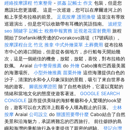
經絡按摩課程
竹東整骨
-
抓姦
記帳士 作文
包裝，但是您
應該比您更溫暖。 這是一次巡遊，您可以在摩爾達河上的
船上享受布拉格的前景。
足底按摩
護照換發
這並沒有導致
巡迴演出，但是您可以收聽帶有耳機的英語指南。
波經堂
seo 關鍵字
記帳士 稅務申報實務
近視老花雷射費用
旅程
開始了Stefaniki橋旁邊的Dvorakovo路堤（17號碼頭）。
按摩課程台北
竹北 推拿
中式外燴菜單
土葬費用
從布拉格
市中心的港口開始，但是從各個地方，步行船每天開始幾
次，這是一個絕佳的機會，放鬆，放鬆，喜悅，對布拉格的
欽佩。 Araial
台中整骨推薦
do
外燴
Cabo擁有巴西最美麗
的海灘場所。
小型外燴推薦
苗栗外燴
這些海灘提供白色的
沙子，清潔的水和令人印象深刻的景觀，吸引了來自世界各
地的遊客。
腳底按摩證照
除了自然奇蹟外，它還以寬鬆的
情緒和當地文化的態度使遊客著迷。
GOOGLE SEARCH
CONSOLE
該市提供美味的海鮮餐廳和令人驚嘆的look望
台，遊客可以在大西洋上觀看令人嘆為觀止的日落。
士林
按摩
Araial
公司設立
do
辦護照要帶什麼
Cabo結合了自然
美景和沿海魅力，承諾將難忘的巴西旅行。 前往僻靜的島
嶼和海灣的乘船旅行為夫妻提供了親密的經驗。
登記台灣