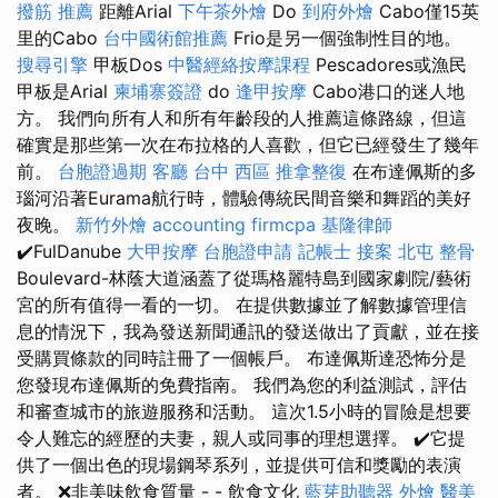
撥筋 推薦
距離Arial
下午茶外燴
Do
到府外燴
Cabo僅15英
里的Cabo
台中國術館推薦
Frio是另一個強制性目的地。
搜尋引擎
甲板Dos
中醫經絡按摩課程
Pescadores或漁民
甲板是Arial
柬埔寨簽證
do
逢甲按摩
Cabo港口的迷人地
方。 我們向所有人和所有年齡段的人推薦這條路線，但這
確實是那些第一次在布拉格的人喜歡，但它已經發生了幾年
前。
台胞證過期
客廳
台中 西區 推拿整復
在布達佩斯的多
瑙河沿著Eurama航行時，體驗傳統民間音樂和舞蹈的美好
夜晚。
新竹外燴
accounting firmcpa
基隆律師
✔️FulDanube
大甲按摩
台胞證申請
記帳士 接案
北屯 整骨
Boulevard-林蔭大道涵蓋了從瑪格麗特島到國家劇院/藝術
宮的所有值得一看的一切。 在提供數據並了解數據管理信
息的情況下，我為發送新聞通訊的發送做出了貢獻，並在接
受購買條款的同時註冊了一個帳戶。 布達佩斯達恐怖分是
您發現布達佩斯的免費指南。 我們為您的利益測試，評估
和審查城市的旅遊服務和活動。 這次1.5小時的冒險是想要
令人難忘的經歷的夫妻，親人或同事的理想選擇。 ✔️它提
供了一個出色的現場鋼琴系列，並提供可信和獎勵的表演
者。 ❌非美味飲食質量 - - 飲食文化
藍芽助聽器
外燴
醫美