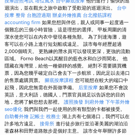
按摩證照考試
塔位風水
台中腳底按摩
他們進行了愉快的巡
迴演出，並在觀光之旅中啟動了受歡迎的巡迴演出。
台中
按摩 整骨
台胞證過期
辦桌外燴推薦
台北撥筋課程
accounting firm
如果您想與伴侶，親人或同事一起度過一
個難忘的三個小時冒險，這是理想的選擇。 甲板周圍的清
潔水使您可以在內衣中發現各種魚類。 為了到達海灘，遊
客可以在小路上進行短划船或遠足。 該市每年經歷超過
2,000個晴天。 更熟練的潛水員可以發現更深，更強的流動
區域。 Forno Beach以其醒目的藍色水和白沙而聞名。 他
隱藏在海灣里，給他一種僻靜的感覺。 絕對不需要購買機
票，因為您幾乎確定自己會去下一步航班，因此足以去港口
的售票處購買票。
腳底按摩課程
您可能想在較大的端口中
起飛，因此您無需在外面做準備。
后里按摩
如果您不會說
英語，意大利語，德國人，門票官員就足以告訴您的目的
地，您將了解您想去那裡。
護照換發
到府外燴
下午茶外燴
seo優化
我們與我們一起使用的所有類型的卡都被接受。
自助餐外燴
記帳士 稅務士
湖上共有七個港口，我們可以在
許多地方遠足。
接骨所
進行徒步旅行並沿著美麗的湖泊沿
著森林和田野道路散步是個好主意。 該市全年舉辦許多節