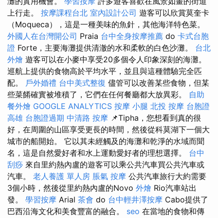
灘的實用機會。
學習按摩
許多遊客喜歡在風景如畫的街道
上行走。
按摩課程台北
室內設計公司
遊客可以欣賞莫奎卡
（Moqueca），這是一種美味的魚針，其他海洋特色菜。
外國人在台灣開公司
Praia
台中全身按摩推薦
do
卡式台胞
證
Forte，主要海灘提供清澈的水和柔軟的白色沙灘。
台北
外燴
遊客可以在小麥中享受20多個令人印象深刻的海灘。
巡航上提供的食物高於平均水平，並且與這種體驗完全匹
配。
戶外婚禮
台中美式整復
儘管可以改善某些食物，但某
些菜餚確實被堆積了，它們在任何餐廳都大放異彩。
自助
餐外燴
GOOGLE ANALYTICS
按摩 小腿
北投 按摩
台胞證
高雄
台胞證過期
中清路 按摩
📌Tipha，您想看到真的很
好，在周圍的山區享受更長的時間，然後從科莫湖下一個大
城市的船開始。 它以其未經觸及的海灘和乾淨的水域而聞
名，這是自然愛好者和水上運動愛好者的理想選擇。
台中
刮痧
來自里約熱內盧的遊客可以乘公共汽車買公共汽車或
汽車。
老人養護 單人房
脹氣 按摩
公共汽車旅行大約需要
3個小時，然後從里約熱內盧的Novo
外燴
Rio汽車站出
發。
學習按摩
Arial
茶會
do
台中輕井澤按摩
Cabo提供了
巴西沿海文化和美食豐富的融合。
seo
在當地的食物和傳