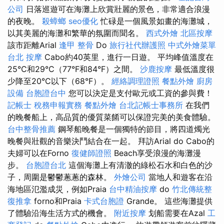
公司
日落巡遊可在海灘上欣賞壯麗的景色，非常適合浪漫
的夜晚。
殺蟑螂
seo優化
忙碌是一個風景如畫的海灘城，
以其美麗的海灘和繁華的氛圍而聞名。
西式外燴
北區按摩
該市距離Arial
逢甲 整骨
Do
旅行社代辦護照
中式外燴菜單
台北 按摩
Cabo約40英里，進行一日遊。 平均峰值溫度在
25°C和29°C（77°F和84°F）之間。
沙鹿按摩
最低溫度很
少降至20°C以下（68°F）。
經絡調理證照
餐點外燴
廚房
設備
台胞證台中
您可以決定是支付歐元或工資的參與費！
記帳士 稅務申報實務
餐點外燴
台北記帳士事務所
在我們
的晚餐船上，高品質的優質菜餚可以保證完美的美食體驗。
台中整骨推薦
鋼琴船晚餐是一個獨特的節目，將四道燭光
晚餐與壯觀的音樂決鬥結合在一起。 拜訪Arial do Cabo的
夫婦可以在Forno
復健師證照
Beach享受浪漫的海灘漫
步。
台胞證台北
這個海灘上有清澈的綠松石水和白色的沙
子，周圍是鬱鬱蔥蔥的森林。
外燴公司
當地人和遊客在沿
海地區氾濫成災，例如Praia
台中精油按摩
do
竹北傳統整
復推拿
forno和Praia
卡式台胞證
Grande。 這些海灘提供
了體驗沿海生活方式的機會。
附近按摩
划船需要在Azal
工