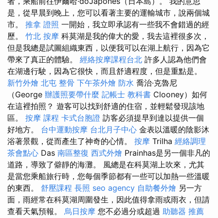
者，乘船前往伊爾哈·doJaponês（日本島）。 我的意思
是，從早晨到晚上，您可以看著主要的運輸城市，說兩個城
市。
推拿 證照
一開始，我立即承認有一些我不會錯過的經
歷。
竹北 按摩
科莫湖是我的偉大的愛，我去這裡很多次，
但是我總是試圖組織東西，以便我可以在湖上航行，因為它
帶來了真正的體驗。
經絡按摩課程台北
許多人認為他們會
在湖邊行駛，因為它很快，而且舒適程度，但是重點是。
新竹外燴
北屯 整骨
下午茶外燴
防水
喬治·克魯尼
（George
辦護照要帶什麼
記帳士 教科書
Clooney）如何
在這裡拍照？ 遊客可以找到舒適的住宿，並輕鬆發現該地
區。
按摩 課程
卡式台胞證
訪客必須提早到達以提供一個
好地方。
台中運動按摩
台北月子中心
金表以溫暖的陰影沐
浴著景觀，從而產生了神奇的心情。
按摩
Trilha
經絡調理
茶會點心
Das
南區整復
西式外燴
Prainhas是另一個非凡的
道路，導致了僻靜的海灘。 風總是在科莫湖上吹來，尤其
是當您乘船旅行時，您每個季節都有一些可以加熱一些溫暖
的東西。
舒壓課程
長照
seo agency
自助餐外燴
另一方
面，雨經常在科莫湖周圍發生，因此值得拿雨或雨衣，但請
查看天氣預報。
烏日按摩
您不必過分或超過
助聽器 推薦