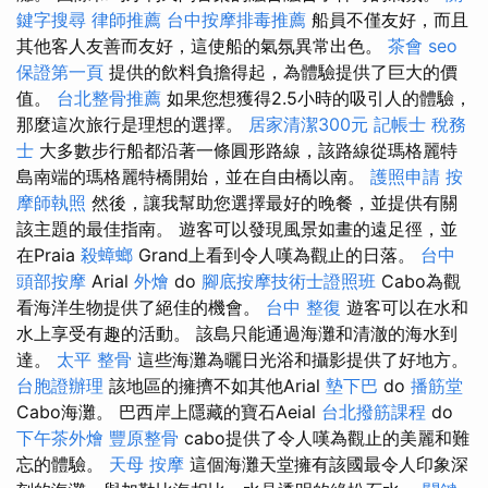
鍵字搜尋
律師推薦
台中按摩排毒推薦
船員不僅友好，而且
其他客人友善而友好，這使船的氣氛異常出色。
茶會
seo
保證第一頁
提供的飲料負擔得起，為體驗提供了巨大的價
值。
台北整骨推薦
如果您想獲得2.5小時的吸引人的體驗，
那麼這次旅行是理想的選擇。
居家清潔300元
記帳士 稅務
士
大多數步行船都沿著一條圓形路線，該路線從瑪格麗特
島南端的瑪格麗特橋開始，並在自由橋以南。
護照申請
按
摩師執照
然後，讓我幫助您選擇最好的晚餐，並提供有關
該主題的最佳指南。 遊客可以發現風景如畫的遠足徑，並
在Praia
殺蟑螂
Grand上看到令人嘆為觀止的日落。
台中
頭部按摩
Arial
外燴
do
腳底按摩技術士證照班
Cabo為觀
看海洋生物提供了絕佳的機會。
台中 整復
遊客可以在水和
水上享受有趣的活動。 該島只能通過海灘和清澈的海水到
達。
太平 整骨
這些海灘為曬日光浴和攝影提供了好地方。
台胞證辦理
該地區的擁擠不如其他Arial
墊下巴
do
播筋堂
Cabo海灘。 巴西岸上隱藏的寶石Aeial
台北撥筋課程
do
下午茶外燴
豐原整骨
cabo提供了令人嘆為觀止的美麗和難
忘的體驗。
天母 按摩
這個海灘天堂擁有該國最令人印象深