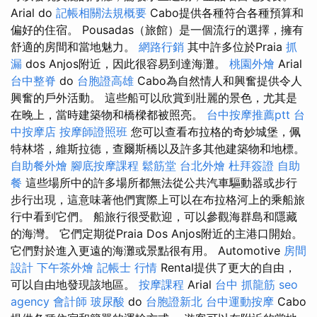
Arial do
記帳相關法規概要
Cabo提供各種符合各種預算和
偏好的住宿。 Pousadas（旅館）是一個流行的選擇，擁有
舒適的房間和當地魅力。
網路行銷
其中許多位於Praia
抓
漏
dos Anjos附近，因此很容易到達海灘。
桃園外燴
Arial
台中整脊
do
台胞證高雄
Cabo為自然情人和興奮提供令人
興奮的戶外活動。 這些船可以欣賞到壯麗的景色，尤其是
在晚上，當時建築物和橋樑都被照亮。
台中按摩推薦ptt
台
中按摩店
按摩師證照班
您可以查看布拉格的奇妙城堡，佩
特林塔，維斯拉德，查爾斯橋以及許多其他建築物和地標。
自助餐外燴
腳底按摩課程
鬆筋堂
台北外燴
杜拜簽證
自助
餐
這些場所中的許多場所都無法從公共汽車驅動器或步行
步行出現，這意味著他們實際上可以在布拉格河上的乘船旅
行中看到它們。 船旅行很受歡迎，可以參觀海群島和隱藏
的海灣。 它們定期從Praia Dos Anjos附近的主港口開始。
它們對於進入更遠的海灘或景點很有用。 Automotive
房間
設計
下午茶外燴
記帳士 行情
Rental提供了更大的自由，
可以自由地發現該地區。
按摩課程
Arial
台中 抓龍筋
seo
agency
會計師
玻尿酸
do
台胞證新北
台中運動按摩
Cabo