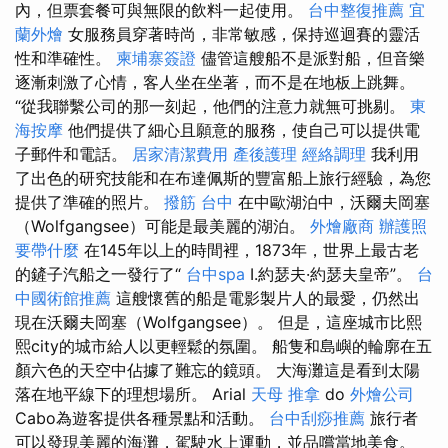
內，但票套餐可與無限的飲料一起使用。
台中整復推薦
宜
蘭外燴
女服務員穿著時尚，非常敏感，保持巡迴賽的靈活
性和準確性。
柬埔寨簽證
儘管這艘船不是派對船，但音樂
逐漸刺激了心情，客人坐在坐著，而不是在地板上跳舞。
“從我聯繫公司的那一刻起，他們的注意力就無可挑剔。
東
海按摩
他們提供了細心且願意的服務，使自己可以提供電
子郵件和電話。
居家清潔費用
產後護理
經絡調理
我利用
了出色的研究技能和在布達佩斯的豐富船上旅行經驗，為您
提供了準確的照片。
撥筋 台中
在中歐湖泊中，沃爾夫岡塞
（Wolfgangsee）可能是最美麗的湖泊。
外燴廠商
辦護照
要帶什麼
在145年以上的時間裡，1873年，世界上最古老
的鏟子汽船之一發行了“
台中spa
I.約瑟夫·約瑟夫皇帝”。
台
中國術館推薦
這艘懷舊的船是電影製片人的最愛，仍然出
現在沃爾夫岡塞（Wolfgangsee）。 但是，這座城市比熙
熙city的城市給人以更輕鬆的氛圍。 船隻和島嶼的輪廓在五
顏六色的天空中佔據了難忘的鏡頭。 大海灘這是看到太陽
落在地平線下的理想場所。 Arial
天母 推拿
do
外燴公司
Cabo為遊客提供各種景點和活動。
台中刮痧推薦
旅行者
可以發現美麗的海灘，駕駛水上運動，並品嚐當地美食。