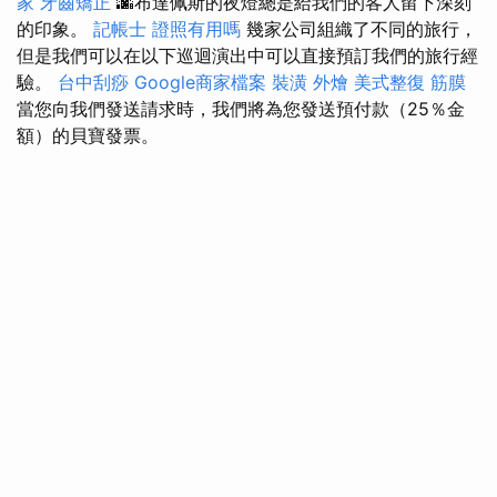
家
牙齒矯正
🌆布達佩斯的夜燈總是給我們的客人留下深刻
的印象。
記帳士 證照有用嗎
幾家公司組織了不同的旅行，
但是我們可以在以下巡迴演出中可以直接預訂我們的旅行經
驗。
台中刮痧
Google商家檔案
裝潢
外燴
美式整復 筋膜
當您向我們發送請求時，我們將為您發送預付款（25％金
額）的貝寶發票。