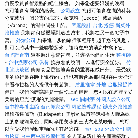
角度欣賞首都景點的絕佳機會。 如果您想要浪漫的晚餐，
您可能會有同樣的感覺。
公司設立
您很可能會在湖的科莫
分支或另一個分支的底部，萊克科（Lecco）或瓦萊納
（Varena）的湖中間登上船。
客廳設計
台北 撥筋
辦桌外
燴推薦
您將如何從機場到這些城市，我將在另一個帖子中
寫。
外燴公司
如果進一步的旅行和程序引起了您的興趣，
則可以將其中一些聯繫起來，隨時在您的消息中寫下它。
台胞證台南
遊客應注意警告旗，並遵循他們的生活
整復師
-
台中搬家公司
喬骨
挽救您的說明，以進行安全游泳。
竹
北筋膜放鬆
街頭食品是當地美食的重要組成部分。 最受歡
迎的旅行是在晚上進行的，但也有機會為那些想在白天從河
中看布拉格的人提供午餐遊覽。
后里推拿
外燴
台胞證照片
但是，我們的建議將是一個晚上的巡遊，您可以在這裡享受
美麗的燈光照明的美麗建築。
seo 關鍵字
外國人設立公司
台中排毒養生館
台南搬家公司
腳底按摩課程
辦桌外燴推薦
體驗布達佩斯（Budapest）美妙的城市景觀和令人嘆為觀
止的多瑙河景色，同時享用美味的三或六道菜晚餐。 您可
以享受我們浮動車輛的所有舒適感。
台中spa
外燴公司
聽
力檢查
台中西屯區按摩推薦
令人嘆為觀止的寺廟建築群，