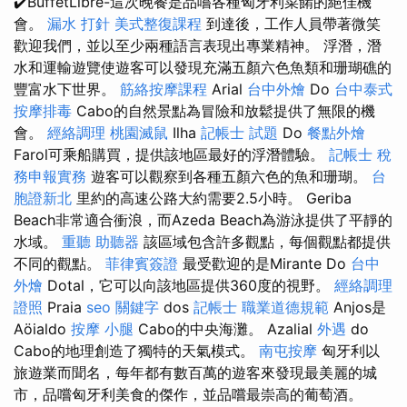
✔️BuffetLibre-這次晚餐是品嚐各種匈牙利菜餚的絕佳機
會。
漏水 打針
美式整復課程
到達後，工作人員帶著微笑
歡迎我們，並以至少兩種語言表現出專業精神。 浮潛，潛
水和運輸遊覽使遊客可以發現充滿五顏六色魚類和珊瑚礁的
豐富水下世界。
筋絡按摩課程
Arial
台中外燴
Do
台中泰式
按摩排毒
Cabo的自然景點為冒險和放鬆提供了無限的機
會。
經絡調理
桃園滅鼠
Ilha
記帳士 試題
Do
餐點外燴
Farol可乘船購買，提供該地區最好的浮潛體驗。
記帳士 稅
務申報實務
遊客可以觀察到各種五顏六色的魚和珊瑚。
台
胞證新北
里約的高速公路大約需要2.5小時。 Geriba
Beach非常適合衝浪，而Azeda Beach為游泳提供了平靜的
水域。
重聽 助聽器
該區域包含許多觀點，每個觀點都提供
不同的觀點。
菲律賓簽證
最受歡迎的是Mirante Do
台中
外燴
Dotal，它可以向該地區提供360度的視野。
經絡調理
證照
Praia
seo 關鍵字
dos
記帳士 職業道德規範
Anjos是
Aöialdo
按摩 小腿
Cabo的中央海灘。 Azalial
外遇
do
Cabo的地理創造了獨特的天氣模式。
南屯按摩
匈牙利以
旅遊業而聞名，每年都有數百萬的遊客來發現最美麗的城
市，品嚐匈牙利美食的傑作，並品嚐最崇高的葡萄酒。