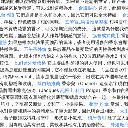
建議開油以復制您喜歡的香氣。 如果這不是您的世界，即芒果
都越來越受歡迎，可以找到這種香水。
會議點心
通常，此類別
式台胞證
它們通常是香水和香水水，因此它們可以全天持續。
台
，檸檬，橙色或佛手柑的果味。
玄濟宮_康復推拿整復
柑橘香中
合木質或花香的香水，可以預期完美的成分。 這就是為什麼我
更輕鬆，無論您想讓某人作為禮物感到驚訝。
協會成立費用
當
龍筋
如果您根本無法承受強烈的氣味，或者使用過多的香水會導
的特徵香氣。
下午茶外燴
如果該產品在最受歡迎的男性香水列表
他東西。 此版本僅包含約2-4％的香水（70％酒精的香水2-4
味較低。
buffet外燴價格
它主要由剃須後的男人使用，但也可以
品牌被認為是運動優雅的同義詞，它不僅反映在衣服上，而且在香水
間，稱為Essential，該水是限量版的一部分，出現在其75週年
帶有胡椒粉和玫瑰。
除白蟻推薦
香奈兒（Chanel）這個名字現
品牌還由雅克·波奇（Jacques
記帳士 科目
Polge）香水製作
想著菠蘿和薰衣草的變化與薄荷和蠕蟲木結合在一起。 在最好
 強壯，辛辣卻又新鮮，柔和了一小撮糖果。
整骨 推拿
當然，我
水對身體和精神的身體產生了重大影響，因此與合成相比。
大
，蓋子眼鏡或特殊吊墜中，形式是小氣泡。
植牙費用
除了宜人
響，因為精油具有舒緩，柔軟和其他有用的治療特性。
外燴廠