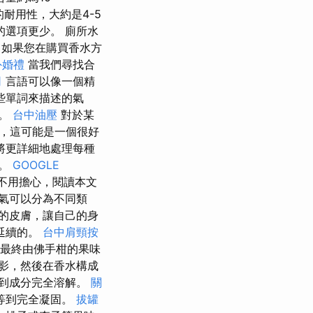
耐用性，大約是4-5
的選項更少。 廁所水
，如果您在購買香水方
外婚禮
當我們尋找合
司
言語可以像一個精
些單詞來描述的氣
配。
台中油壓
對於某
，這可能是一個很好
將更詳細地處理每種
味。
GOOGLE
不用擔心，閱讀本文
氣可以分為不同類
的皮膚，讓自己的身
延續的。
台中肩頸按
，最終由佛手柑的果味
影，然後在香水構成
到成分完全溶解。
關
等到完全凝固。
拔罐