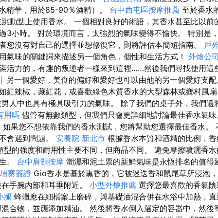
香水精華，用於85-90％酒精）。
台中西屯區按摩推薦
至於香水的
在跳動點上使用香水。 一個相對良好的術語，其香水甚至比以前
過3小時。 對於環境而言，太強烈的氣味變得不愉快。 特別是
者您沒有對自己的選擇並想修復它，則將評估本簡短指南。
戶
用氣味的關鍵詞來描述另一個角色，個性和生活方式！
外燴公
滿活力的，有趣的叛逆者一樣來到這裡……然後我們尋找使用這
計
另一個愛好，美食的偏好和愛好也可以由他的另一個愛好支
如紅辣椒，藏紅花，或喜歡綠色木質香水的大型森林或鄉村風扇
在男人中也具有極具吸引力的氣味。 除了我們的桌子外，我們還
有用嗎
儘管有無數類型，但我們只會更詳細地討論最佳香水氣
E
如果您不想依靠我們的香水測試，您將幫助您選擇最佳香水。 
型不會遇到問題。
安養院 新北市
根據香水本質和酒精的比例，香
類型的強度和耐用性主要不同，但商品不同。 避免摩擦噴灑香水
如生。
台中肩頸按摩
潮濕和泥土票的新鮮氣味是永恆排名的值得
埔寨簽證
Gio香水是基於熏香的，它被迷迭香和鼠尾草所浸泡
塗在手腕內部和耳垂附近。
小型外燴推薦
選擇您最喜歡的香氣陰
小腿
蜂蠟應在細檔案上磨碎，與基礎油混合併在水浴中加熱，直
混合物，並應添加精油。 然後將香水倒入選定的容器中，然後