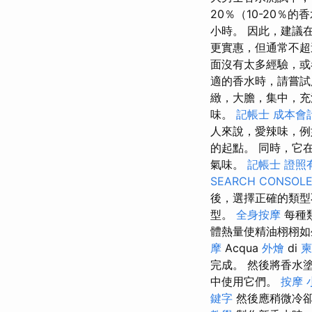
20％（10-20％的
小時。 因此，建議
更實惠，但通常不超
面沒有太多經驗，或
適的香水時，請嘗試
緻，大膽，集中，充
味。
記帳士 成本會
人來說，愛辣味，例
的起點。 同時，它
氣味。
記帳士 證照
SEARCH CONSOL
後，選擇正確的類
型。
全身按摩
每種
體熱量使精油栩栩
摩
Acqua
外燴
di
柬
完成。 然後將香水
中使用它們。
按摩 
鍵字
然後應稍微冷卻