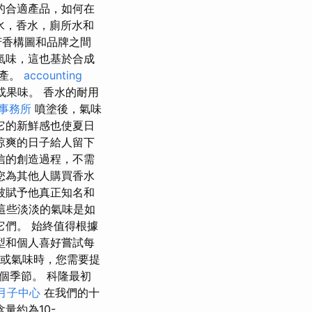
的合適產品，如何在
水，香水，廁所水和
芳香構圖和品牌之間
氣味，這也基於合成
生產。
accounting
或果味。 香水的耐用
事務所
噴塗後，氣味
它的新鮮感也使夏日
涼爽的日子給人留下
信的創造過程，不需
您為其他人購買香水
被賦予他真正知名和
看這些淡淡的氣味是如
們。 始終值得根據
型和個人喜好嘗試每
或氣味時，您需要提
個季節。 科隆最初
月子中心
在我們的十
量約為10-