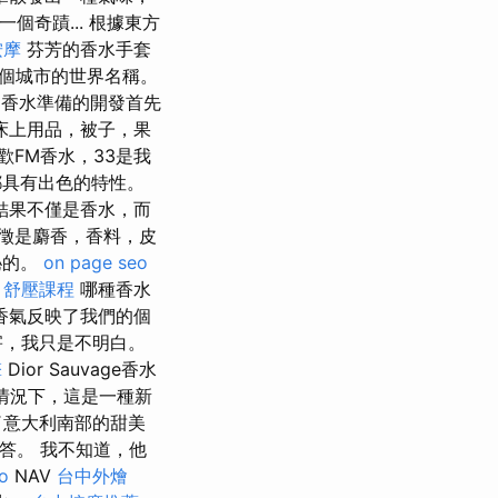
個奇蹟... 根據東方
按摩
芬芳的香水手套
這個城市的世界名稱。
香水準備的開發首先
床上用品，被子，果
歡FM香水，33是我
都具有出色的特性。
結果不僅是香水，而
徵是麝香，香料，皮
秘的。
on page seo
。
舒壓課程
哪種香水
香氣反映了我們的個
害，我只是不明白。
擎
Dior Sauvage香水
情況下，這是一種新
了意大利南部的甜美
回答。 我不知道，他
o
NAV
台中外燴