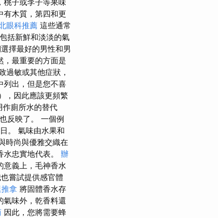
，桃子或李子等果味
中有木質，第四和更
北眼科推薦
這些通常
包括新鮮和淡淡的氣
們選擇最好的男性和男
然，最重要的方面是
致過敏或其他症狀，
中列出，但是您不喜
％），因此應該更頻繁
用作廁所水的替代
中也反映了。 一個例
紀念日。 氣味由水果和
在與時尚與優雅交織在
的香水忠實地代表。
辦
的意義上，毛神香水
也嘗試提供感官體
里推拿
將固體香水存
的氣味外，乾香料還
商
因此，您將需要蜂