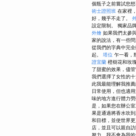
個瓶子之前嘗試您
術士證照班
在家裡
好，幾乎不走了。
設定限制。 獨家品
外燴
如果我們太參與
家的說法，有一些
從我們的字典中完全
起。
塔位
乍一看，
證宜蘭
橙樹花和玫
了甜蜜的效果，儘管
我們選擇了女性的十
此我最能理解我推薦的
日常使用，但也適用
味的地方進行體力勞
是，如果您在辦公室
果是通過將香水吹到
和目標，並使世界
店，並且可以親自
努力，我不會為我