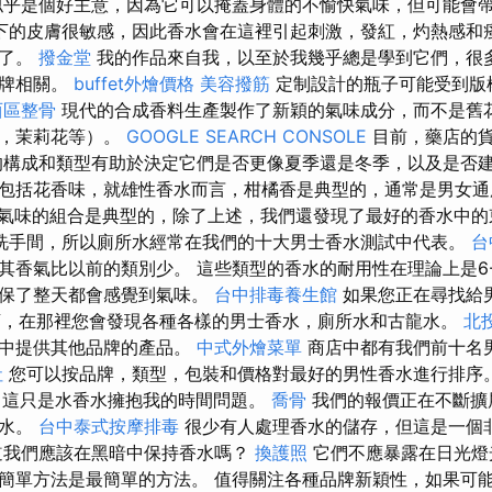
似乎是個好主意，因為它可以掩蓋身體的不愉快氣味，但可能會
下的皮膚很敏感，因此香水會在這裡引起刺激，發紅，灼熱感和
能了。
撥金堂
我的作品來自我，以至於我幾乎總是學到它們，很多
品牌相關。
buffet外燴價格
美容撥筋
定制設計的瓶子可能受到版
西區整骨
現代的合成香料生產製作了新穎的氣味成分，而不是舊
糖，茉莉花等）。
GOOGLE SEARCH CONSOLE
目前，藥店的
的構成和類型有助於決定它們是否更像夏季還是冬季，以及是否
包括花香味，就雄性香水而言，柑橘香是典型的，通常是男女通
氣味的組合是典型的，除了上述，我們還發現了最好的香水中的
洗手間，所以廁所水經常在我們的十大男士香水測試中代表。
台
其香氣比以前的類別少。 這些類型的香水的耐用性在理論上是6
確保了整天都會感覺到氣味。
台中排毒養生館
如果您正在尋找給
絡商店，在那裡您會發現各種各樣的男士香水，廁所水和古龍水。
北
品中提供其他品牌的產品。
中式外燴菜單
商店中都有我們前十名
社
您可以按品牌，類型，包裝和價格對最好的男性香水進行排序。
，這只是水香水擁抱我的時間問題。
喬骨
我們的報價正在不斷擴
香水。
台中泰式按摩排毒
很少有人處理香水的儲存，但這是一個
道我們應該在黑暗中保持香水嗎？
換護照
它們不應暴露在日光燈
簡單方法是最簡單的方法。 值得關注各種品牌新穎性，如果可