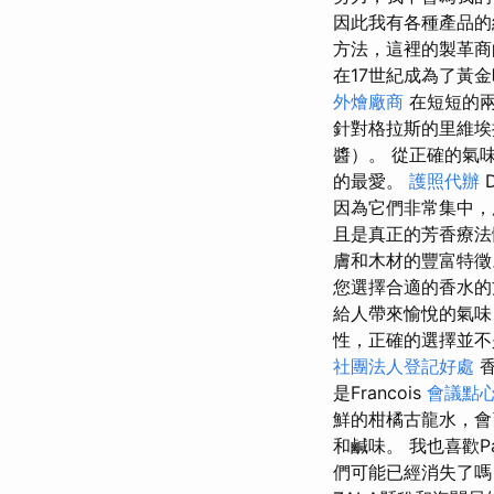
因此我有各種產品
方法，這裡的製革商
在17世紀成為了黃
外燴廠商
在短短的兩
針對格拉斯的里維
醬）。 從正確的氣
的最愛。
護照代辦
因為它們非常集中，
且是真正的芳香療
膚和木材的豐富特
您選擇合適的香水的
給人帶來愉悅的氣味
性，正確的選擇並不
社團法人登記好處
香
是Francois
會議點
鮮的柑橘古龍水，會
和鹹味。 我也喜歡P
們可能已經消失了嗎