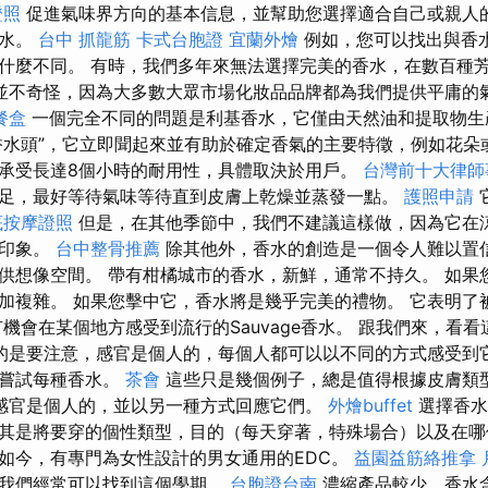
證照
促進氣味界方向的基本信息，並幫助您選擇適合自己或親人
香水。
台中 抓龍筋
卡式台胞證
宜蘭外燴
例如，您可以找出與香
什麼不同。 有時，我們多年來無法選擇完美的香水，在數百種
並不奇怪，因為大多數大眾市場化妝品品牌都為我們提供平庸的
餐盒
一個完全不同的問題是利基香水，它僅由天然油和提取物
香水頭”，它立即聞起來並有助於確定香氣的主要特徵，例如花朵
承受長達8個小時的耐用性，具體取決於用戶。
台灣前十大律師
足，最好等待氣味等待直到皮膚上乾燥並蒸發一點。
護照申請
底按摩證照
但是，在其他季節中，我們不建議這樣做，因為它在
的印象。
台中整骨推薦
除其他外，香水的創造是一個令人難以置
供想像空間。 帶有柑橘城市的香水，新鮮，通常不持久。 如果
加複雜。 如果您擊中它，香水將是幾乎完美的禮物。 它表明了
有機會在某個地方感受到流行的Sauvage香水。 跟我們來，看
的是要注意，感官是個人的，每個人都可以以不同的方式感受到它
好嘗試每種香水。
茶會
這些只是幾個例子，總是值得根據皮膚類
感官是個人的，並以另一種方式回應它們。
外燴buffet
選擇香水
其是將要穿的個性類型，目的（每天穿著，特殊場合）以及在哪
如今，有專門為女性設計的男女通用的EDC。
益園益筋絡推拿
，我們經常可以找到這個學期。
台胞證台南
濃縮產品較少，香水含