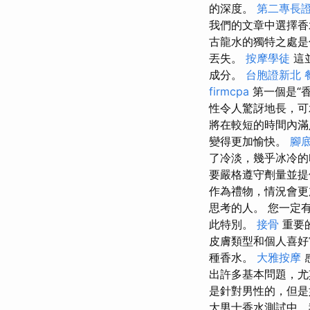
的深度。
第二專長
我們的文章中選擇
古龍水的獨特之處是
丟失。
按摩學徒
這
成分。
台胞證新北
firmcpa
第一個是“
性令人驚訝地長，可
將在較短的時間內滿
變得更加愉快。
腳
了冷淡，幾乎冰冷
要嚴格遵守劑量並提
作為禮物，情況會更
思考的人。 您一定
此特別。
接骨
重要
皮膚類型和個人喜
種香水。
大雅按摩
出許多基本問題，尤
是針對男性的，但是
大男士香水測試中