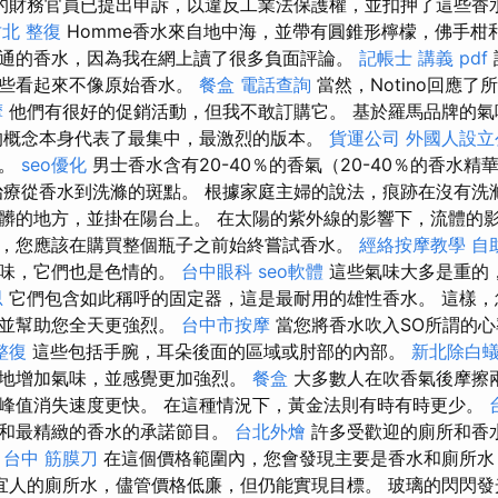
局的財務官員已提出申訴，以違反工業法保護權，並扣押了這些香
北 整復
Homme香水來自地中海，並帶有圓錐形檸檬，佛手柑
通的香水，因為我在網上讀了很多負面評論。
記帳士 講義 pdf
有些看起來不像原始香水。
餐盒
電話查詢
當然，Notino回應
摩
他們有很好的促銷活動，但我不敢訂購它。 基於羅馬品牌的氣
概念本身代表了最集中，最激烈的版本。
貨運公司
外國人設立
用。
seo優化
男士香水含有20-40％的香氣（20-40％的香水精華
治療從香水到洗滌的斑點。 根據家庭主婦的說法，痕跡在沒有洗
髒的地方，並掛在陽台上。 在太陽的紫外線的影響下，流體的影
，您應該在購買整個瓶子之前始終嘗試香水。
經絡按摩教學
自
氣味，它們也是色情的。
台中眼科
seo軟體
這些氣味大多是重的
思
它們包含如此稱呼的固定器，這是最耐用的雄性香水。 這樣，
，並幫助您全天更強烈。
台中市按摩
當您將香水吹入SO所謂的
整復
這些包括手腕，耳朵後面的區域或肘部的內部。
新北除白
地增加氣味，並感覺更加強烈。
餐盒
大多數人在吹香氣後摩擦
峰值消失速度更快。 在這種情況下，黃金法則有時有時更少。
牌和最精緻的香水的承諾節目。
台北外燴
許多受歡迎的廁所和香
。
台中 筋膜刀
在這個價格範圍內，您會發現主要是香水和廁所水
宜人的廁所水，儘管價格低廉，但仍能實現目標。 玻璃的閃閃發