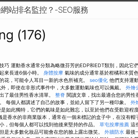
O網站排名監控？-SEO服務
ng (176)
技巧 運動香水通常分類為略微芬芳的EDP和EDT類別，因此它
起來長達6個小時。
身體按摩
氣味的成分通常基於柑橘和木質
的花，可能令人耳目一新的水色所補充。
seo優化
他們支持運
此外，即使在非形式事件中，大多數運動氣味也可以佩戴。
外燴
列出了最佳男性香水清單。
整脊
閱讀文章，找出最適合您的男性
。 每個人都講述了自己的故事，並給人留下了另一種印象。
外
是如此獨特，它們的氣味是如此難忘，以至於他們在受歡迎程
儀是香水的非商業版本，通常在一個未標記的盒子中，在沒有帽子
小，但每個人都可以找到他後來堅持的作品。
草屯按摩推薦
這
但是大多數化妝品可能會在您的臉上露出微笑。
外牆防水
最後