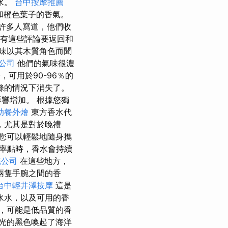
水。
台中按摩推薦
和橙色葉子的香氣。
許多人寫道，他們收
了所有這些評論要返回和
味以其木質角色而聞
公司
他們的氣味很濃
，可用於90-96％的
滌的情況下消失了。
響增加。 根據您獨
助餐外燴
東方香水代
，尤其是對於晚禮
您可以輕鬆地隨身攜
心率點時，香水會持續
蟻公司
在這些地方，
兩隻手腕之間的香
台中輕井澤按摩
這是
水水，以及可用的香
，可能是低品質的香
光的黑色喚起了海洋