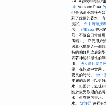
ZALA縣稅和海關
ptt
Versace Pour
竹
但是我還不敢擁有普
到了虛假的香水，
測試。
台中肩頸按
名。
谷歌seo
香水的
烈，不適合日常使
酒精）。 它們用於
過氧化氫倒入一個骯
特的偏好和皮膚類型
表著神秘和感性的
服。
法人是什麼意
帶，在旅途中實用
更長的時間。
台中 
皮膚的溫暖可以更好
水，但因此，氣味的
關於最受歡迎的品
水，但有趣的香水
水。
辦護照
這裡有