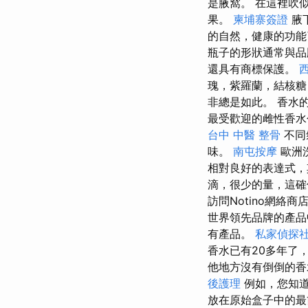
是腋窩。 在這裡吹
果。
柬埔寨簽證
腋
的自然，健康的功
瓶子的形狀通常與
還具有商標保護。
瑰，紫羅蘭，結核
非總是如此。 香水
最受歡迎的雌性香水
台中 中醫 整骨
不同
味。
南屯按摩
歐洲
相對良好的表達式，
滴，很少的量，這
訪問Notino網
世界領先品牌的產
有產品。
私家偵探
香水已有20多年了
他地方沒有倒倒的
後護理
例如，您知
放在原始盒子中的最