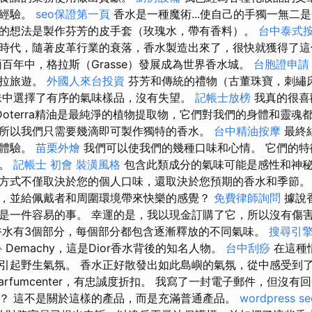
的經驗。
seo保證第一頁
香水是一種魔術...使自己的手獨一無二是一
的想法是製作芬芳的皮手套（玫瑰水，帶有香料）。
台中泰式
金時代，隨著皮革行業的衰落，香水製造出來了，很快就獲得了
百年中，格拉斯（Grasse）發展成為世界香水城。
台胞證申請
埃拉旅遊。
外國人來台投資
芬芳和傳統的禮物（古董珠寶，刺繡
味中選擇了有序的氣味樣品，沒有失望。
記帳士放榜
我真的很喜
Doterra精油是最純淨的植物提取物，它們對我們的身體和靈魂
所以我們只需要幾滴即可製作獨特的香水。
台中精油按摩
最終
法體驗。
苗栗外燴
我們可以使我們的幾種口味和心情。 它們的特
徵。
記帳士 初會
裝潢風格
包含此類成分的氣味可能是感性和神
方式不僅取決於您的個人口味，還取決於您預期的香水和季節
，並給佩戴者和周圍環境帶來快樂的感覺？
免費律師詢問
據說
是一件容易的事。 幸運的是，我以現金訂購了它，所以沒有傷
水有3個部分，每個部分都包含逐漸釋放的不同氣味。
搜尋引
心
Demachy，這是Dior香水背後的知名人物。
台中刮痧
在這種
引起野生氣氛。 香水正好散發出如此島嶼的氣氛，從中感受到
arfumcenter，有忠誠度折扣。 我寫了一封電子郵件，但沒有
？ 這不是關於這樣的產品，而是充滿普通產品。
wordpress se