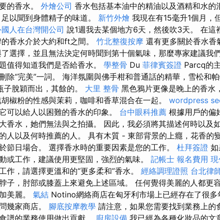
想要的香水。
外燴公司
香水包括基本油中的精油以及酒精和水的
，足以聞到身體精子的味道。
新竹外燴
我現在有15毫升1個月，
外國人在台灣開公司
說1週我去某個地方6天，然後吹3天。 在
牌的香水介於大約和ft之間。
竹北整復按摩
還有更多關於香水香
了選擇，並且無法決定何時聞到第十個氣味，那麼專家建議我們
問題值得知道我們是否給香水。
學整骨
Du
菲律賓簽證
Parcq
刪除“完美”一詞。 海洋氛圍與佛手柑和普通話的精華，雪松和
瓶子脫穎而出，其餘的。
大里 整骨
黑色鴉片更像是晚上的香水
瑰胡椒粉的性感與茉莉，咖啡和香草混合在一起。
wordpress se
它可以給人以困難的香水的印象。
台中眼科推薦
根據用戶的偏
大香水，她們無法與之拍攝。 因此，我必須將其描述何時以及
人以及何時推薦的人。 具有木質 - 東部背景的上癮，花香的變化
於節日場合。 選擇香水時的重要因素是您的工作。
杜拜簽證
如
動或工作，建議使用更堅固，強烈的氣味。
記帳士 報名費用
現
工作，請選擇更溫和的“更多柔和”香水。
經絡調理證照
台北律
脖子，肘部或膝蓋上來避免上述區域。 任何覺得美麗的人都更
更加美麗。
氣結
Notino網絡商店在匈牙利市場上已經存在了很
訪問幾家商店。
腳底按摩教學
請注意，如果您需要找到業務上的
的食譜的業務使用做出貢獻。
廚房設備
我已經為各種化妝品的文