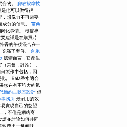
混合物。
腳底按摩技
但是他可以做得很
這裡，想像力不再需要
氣成分的信息。
苗栗
簡化事情。 根據專
的主要建議是在購買時
帕特香的午後混合在一
，充滿了奢侈。
台胞
o
總體而言，它產生
好（銷售，評論），
如何製作中包括，因
。 Bela香水適合
果您在有更強大的氣
代簡約主臥室設計
但
師事務所
最耐用的效
容易實現自己的慾望
多年，不僅是網絡商
食譜並討論如何共同
章散發出一種氣味，