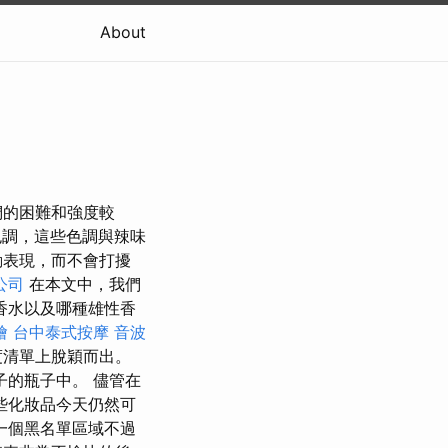
About
們的困難和強度較
色調，這些色調與辣味
動表現，而不會打擾
公司
在本文中，我們
香水以及哪種雄性香
燴
台中泰式按摩
音波
度清單上脫穎而出。
的瓶子中。 儘管在
些化妝品今天仍然可
一個黑名單區域不過