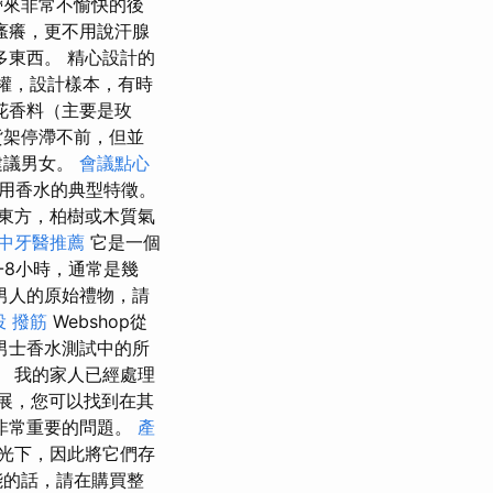
帶來非常不愉快的後
瘙癢，更不用說汗腺
東西。 精心設計的
權，設計樣本，有時
花香料（主要是玫
貨架停滯不前，但並
建議男女。
會議點心
用香水的典型特徵。
東方，柏樹或木質氣
中牙醫推薦
它是一個
-8小時，通常是幾
男人的原始禮物，請
投 撥筋
Webshop從
男士香水測試中的所
 我的家人已經處理
展，您可以找到在其
非常重要的問題。
產
光下，因此將它們存
能的話，請在購買整