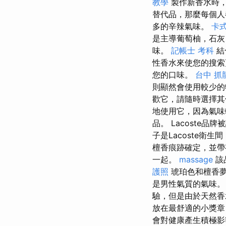
教學
製作新香水時，
替代品，那麼每個人
多的辛辣氣味。
卡
是主導葡萄柚，石灰
味。
記帳士 考科
結
性香水來使您的搜索
您的口味。
台中 抓
則顯然會使用較少
歡它，請隨時選擇其
地使用它，因為氣
品。 Lacoste
子是Lacoste衛生
檀香痕跡確定，並
一起。
massage
該
護照
琥珀色和檀香夢
是男性氣質的氣味。
驗，但是由於天然香
放在最舒適的小獎章
會對健康產生積極影