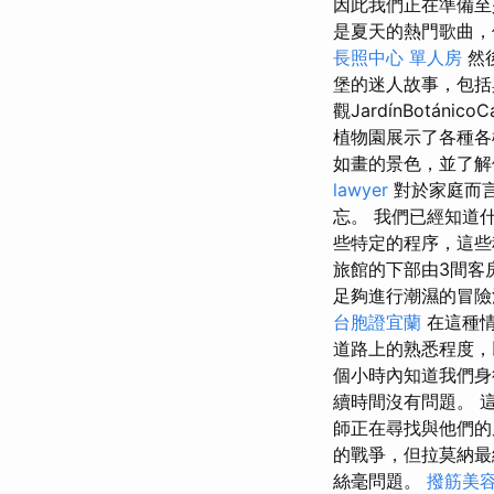
因此我們正在準備
是夏天的熱門歌曲，
長照中心 單人房
然
堡的迷人故事，包括與
觀JardínBotánicoCa
植物園展示了各種各
如畫的景色，並了解
lawyer
對於家庭而
忘。 我們已經知道
些特定的程序，這些
旅館的下部由3間客
足夠進行潮濕的冒險
台胞證宜蘭
在這種情
道路上的熟悉程度
個小時內知道我們
續時間沒有問題。 
師正在尋找與他們的朋
的戰爭，但拉莫納
絲毫問題。
撥筋美