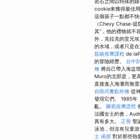
岩石之間以特殊的綠
cookie來獲得最
這個孩子一點都不快
（Chevy Cha
其”，他的禮物就不
外，克拉克的堂兄埃迪
的水域，或者只是
筋絡按摩課程
de 
的冒險經歷。
台中
燴
將自己帶入海盜世界
Muro的北部是，
直接進入海灘而無需
自助式餐點外燴
從神
發現它們。 1985
亂。
腳底按摩證照
例
法國女士約會，Aud
異有多大。
正骨
聖
泳池，但沒有兒童
士 函授
對於那些熱