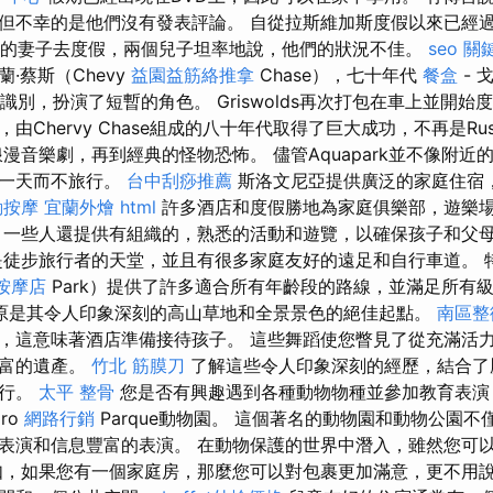
但不幸的是他們沒有發表評論。 自從拉斯維加斯度假以來已經
wold帶他的妻子去度假，兩個兒子坦率地說，他們的狀況不佳。
seo 關
·蔡斯（Chevy
益園益筋絡推拿
Chase），七十年代
餐盒
- 戈
無法識別，扮演了短暫的角色。 Griswolds再次打包在車上並開始
Chervy Chase組成的八十年代取得了巨大成功，不再是Rusty 
漫音樂劇，再到經典的怪物恐怖。 儘管Aquapark並不像附近的
過一天而不旅行。
台中刮痧推薦
斯洛文尼亞提供廣泛的家庭住宿
動按摩
宜蘭外燴
html
許多酒店和度假勝地為家庭俱樂部，遊樂
 一些人還提供有組織的，熟悉的活動和遊覽，以確保孩子和父
是徒步旅行者的天堂，並且有很多家庭友好的遠足和自行車道。 
按摩店
Park）提供了許多適合所有年齡段的路線，並滿足所有
原是其令人印象深刻的高山草地和全景景色的絕佳起點。
南區整
，這意味著酒店準備接待孩子。 這些舞蹈使您瞥見了從充滿活
豐富的遺產。
竹北 筋膜刀
了解這些令人印象深刻的經歷，結合了
旅行。
太平 整骨
您是否有興趣遇到各種動物物種並參加教育表
ro
網路行銷
Parque動物園。 這個著名的動物園和動物公園
表演和信息豐富的表演。 在動物保護的世界中潛入，雖然您可
如，如果您有一個家庭房，那麼您可以對包裹更加滿意，更不用