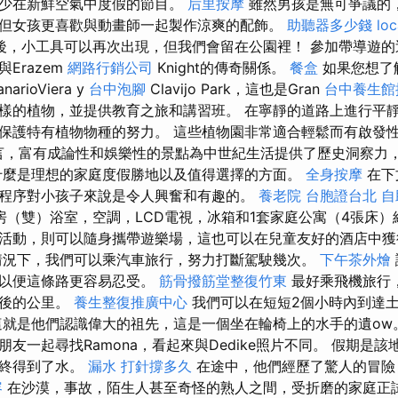
至少在新鮮空氣中度假的節目。
后里按摩
雖然男孩是無可爭議的
但女孩更喜歡與動畫師一起製作涼爽的配飾。
助聽器多少錢
loc
後，小工具可以再次出現，但我們會留在公園裡！ 參加帶導遊的
Erazem
網路行銷公司
Knight的傳奇關係。
餐盒
如果您想了
narioViera y
台中泡腳
Clavijo Park，這也是Gran
台中養生館
樣的植物，並提供教育之旅和講習班。 在寧靜的道路上進行平
保護特有植物物種的努力。 這些植物園非常適合輕鬆而有啟發
言，富有成論性和娛樂性的景點為中世紀生活提供了歷史洞察力
什麼是理想的家庭度假勝地以及值得選擇的方面。
全身按摩
在下
程序對小孩子來說是令人興奮和有趣的。
養老院
台胞證台北
自
房（雙）浴室，空調，LCD電視，冰箱和1套家庭公寓（4張床）
活動，則可以隨身攜帶遊樂場，這也可以在兒童友好的酒店中
況下，我們可以乘汽車旅行，努力打斷駕駛幾次。
下午茶外燴
，以便這條路更容易忍受。
筋骨撥筋堂整復竹東
最好乘飛機旅行
身後的公里。
養生整復推廣中心
我們可以在短短2個小時內到達
這就是他們認識偉大的祖先，這是一個坐在輪椅上的水手的遺ow
友一起尋找Ramona，看起來與Dedike照片不同。 假期是
最終得到了水。
漏水 打針撐多久
在途中，他們經歷了驚人的冒險
容
在沙漠，事故，陌生人甚至奇怪的熟人之間，受折磨的家庭正