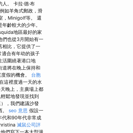
。 卡拉·德·布
動，例如羊角式郵政，滑
，Minigolf等。 還
不是年齡較大的少年。
squida地區最好的家
他們也從3月開始有一
店相比，它提供了一
非常適合有年幼的孩子
生活圍繞著港口地
街道將在晚上保持和
種家庭度假的機會。
台胞
在這裡度過一天的水
每天晚上，主廣場上都
以輕鬆地發現並找到
來），我們建議沙發
西。
seo 意思
假設一
年代和90年代非常成
ristina
滅鼠公司評
說他們寫下一本大型漫