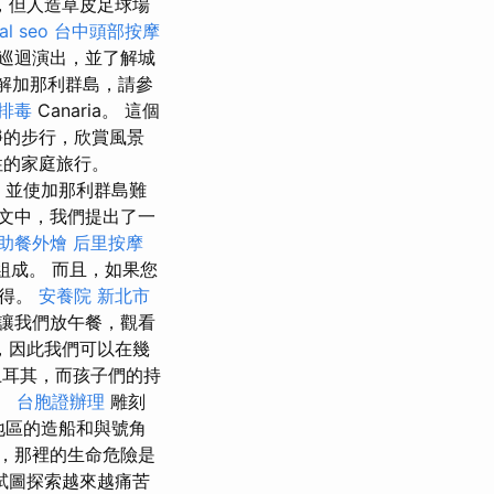
，但人造草皮足球場
al seo
台中頭部按摩
巡迴演出，並了解城
解加那利群島，請參
排毒
Canaria。 這個
靜的步行，欣賞風景
性的家庭旅行。
，並使加那利群島難
文中，我們提出了一
助餐外燴
后里按摩
組成。 而且，如果您
獲得。
安養院 新北市
讓我們放午餐，觀看
，因此我們可以在幾
土耳其，而孩子們的持
。
台胞證辦理
雕刻
該地區的造船和與號角
，那裡的生命危險是
試圖探索越來越痛苦