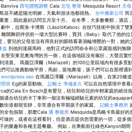
-Banviva
西屯體態調整
Cala
北屯 整骨
Mesquida Resort
天母
島並不總是陽光明媚，天氣和游泳池都很熱。
台中搬家公司
而
重要，因此最好訪問五月至十月。 在冬季，大多數餐館，酒店
劇中，拉斯洛·卡博斯（LászlóKabos）在技巧技術中扮演了
ny）離開舞蹈伴侶前一場大型比賽時，寶貝（Baby）取代了他的
是，嬰兒的父母並沒有用良好的眼睛看著渦輪增壓的一對，她的
餐盒
到他到達羅馬時，他對正式的訪問命令和公眾露面感到無聊
 在聖安東尼奧海灣的另一側，在這個地區沒有瘋狂，大聲且繁
清晨。 瑪麗亞澤爾（Mariazell）的100公里區域內有很多
我們可以推薦動物平滑，馬劍，當地農場，孩子們可以在那裡遇
。
wordpress seo
在瑪麗亞澤爾（Mariazell）以南，在第20條道路上
證照班
Eg的家居動物。
記帳士 準備多久
可以在自然環境中查看
rca的Cala En Bosch是有嬰兒，幼兒和幼兒的年輕家庭的絕
個適合幼兒的卡丁車和一個沒有極端經驗元素的幼兒的aquapar
數街道都很安靜，非常適合有早期孩子的家庭。
記帳士事務所
的全包假期，那麼Cala
潘 整復所
Mesquida是馬略卡島最好
可做的，或者在這裡看到，但是酒店提供您需要的一切，從多個
子的樂趣和各種主題餐廳。 例如，在乘船前往綠色Kanyon期