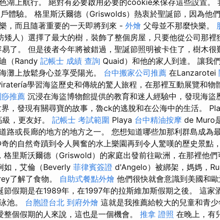
色湖上航行。 絕對有必要啟用必要的cookie來保存這些設置。
佳用戶體驗。 格里斯沃爾德（Griswolds）熱衷於聖誕節，因為
樂，而且隨著重要的一天即將到來 -
外燴
父母並不那麼快樂。
se-提防矮人）選擇了最大的樹，裝飾了整個房屋，只要他從公司那
容易了。 但是後者今年將被錯過，聖誕節照明被卡住了，樹木很
（Randy
記帳士 成績 查詢
Quaid）和他的家人到達。 讓
在海灘上放鬆身心並享受陽光。
台中搬家公司推薦
在Lanzarotei
laPiratería學習海盜歷史和傳統的驚人旅程，在那裡互動展覽
刮痧推薦
沉浸在海盜博物館提供的教育和迷人經驗中，發現海盜
，發現有關尋寶的故事，魯ck的逃脫和在公海中的生活。 Play
更高級，更友好。
記帳士 考試範圍
Playa
台中精油按摩
de Muro
道路或長廊的地方的地方之一。 您想知道哪些加那利群島成為
奇的自然奇蹟到令人興奮的水上樂園再到令人驚嘆的歷史景點
年，格里斯沃爾德（Griswold）的家庭出發前往歐洲，在那裡他
如，艾倫（Beverly
菲律賓簽證
d'Angelo）被綁架，媽媽，Rust
rey了解了食物。
自助式餐點外燴
他們很快就會意識到美國和歐
誕節假期是在1989年，在1997年的拉斯維加斯假期之後。 這
游泳池。
台胞證台北
到府外燴
這就是我推薦給較大的兒童和青少
愛整個假期的人來說，這也是一個機會。
推拿 證照
在晚上，有