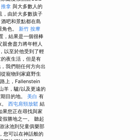
 推拿
與大多數人的
且，由於大多數孩子
，酒吧和景點都在島
雙重角色。
新竹 按摩
位置，結果是一個很棒
父親會盡力將年輕人
，以至於他受到了輕
忙的夜生活，但是有
景點，我們朝任何方向出
到從寵物到家庭野生
，Fallenstein
山羊，驢/以及更遠的
佳假期目的地。
美白
有
k。
西屯肩頸放鬆
結
如果您正在尋找與家
的度假勝地之一。 聽起
游泳池到兒童俱樂部
間，您可以在神話般的