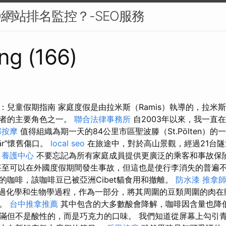
O網站排名監控？-SEO服務
ng (166)
兒童假期指南 家庭度假是由拉米斯（Ramis）執導的，拉米斯（
作者的主要角色之一。
聯合法律事務所
自2003年以來，我一直
部按摩
值得組織為期一天的84公里市區聖波滕（St.Pölten）的
bär”懷舊傷口。
local seo
在旅途中，對於高山景觀，經過21台隧道
。
養護中心
不要忘記為所有家庭成員提供更廣泛的乘客和事故保
至可以在外國度假期間發生事故，但這也是使行李消失的普遍不
的咖啡，該咖啡豆已被亞洲Cibet貓食用和撤離。
防水漆
推拿
，通過化學和生物學過程，作為一部分，將其周圍的豆類周圍的肉
變。
台中推拿推薦
其中包含的大多數酸會降解，咖啡因含量也降
滿但不是酸性的，而是巧克力的口味。 我們知道從屏幕上勾引