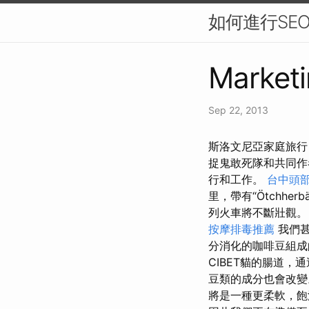
如何進行SE
Marketi
Sep 22, 2013
斯洛文尼亞家庭旅行：
捉鬼敢死隊和共同
行和工作。
台中頭
里，帶有“Ötchher
列火車將不斷壯觀
按摩排毒推薦
我們甚
分消化的咖啡豆組成
CIBET貓的腸道
豆類的成分也會改
將是一種更柔軟，飽