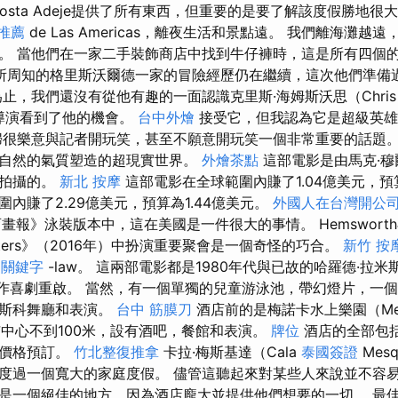
osta Adeje提供了所有東西，但重要的是要了解該度假勝地很
推薦
de Las Americas，離夜生活和景點遠。 我們離海灘越
。 當他們在一家二手裝飾商店中找到牛仔褲時，這是所有四個
所周知的格里斯沃爾德一家的冒險經歷仍在繼續，這次他們準備
止，我們還沒有從他有趣的一面認識克里斯·海姆斯沃思（Chri
，但導演看到了他的機會。
台中外燴
接受它，但我認為它是超級英雄
婦很樂意與記者開玩笑，甚至不願意開玩笑一個非常重要的話題。
自然的氣質塑造的超現實世界。
外燴茶點
這部電影是由馬克·穆
h）拍攝的。
新北 按摩
這部電影在全球範圍內賺了1.04億美元，預算
內賺了2.29億美元，預算為1.44億美元。
外國人在台灣開公
育畫報》泳裝版本中，這在美國是一件很大的事情。 Hemswor
usters》（2016年）中扮演重要聚會是一個奇怪的巧合。
新竹 按
n
關鍵字
-law。 這兩部電影都是1980年代與已故的哈羅德·拉米斯（
性動作喜劇重啟。 當然，有一個單獨的兒童游泳池，帶幻燈片，一
迪斯科舞廳和表演。
台中 筋膜刀
酒店前的是梅諾卡水上樂園（Men
，距市中心不到100米，設有酒吧，餐館和表演。
牌位
酒店的全部包
的價格預訂。
竹北整復推拿
卡拉·梅斯基達（Cala
泰國簽證
Mes
度過一個寬大的家庭度假。 儘管這聽起來對某些人來說並不容
是一個絕佳的地方，因為酒店龐大並提供他們想要的一切。 最佳家