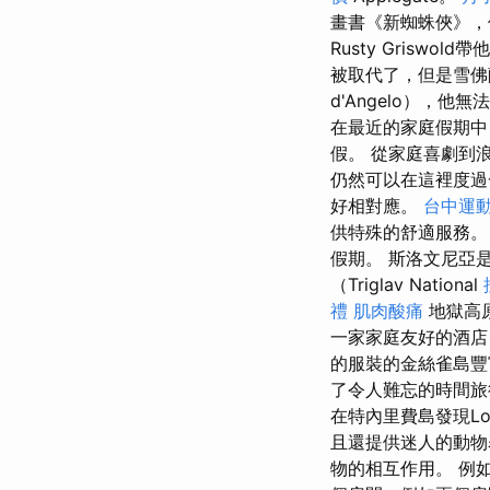
畫書《新蜘蛛俠》，
Rusty Gris
被取代了，但是雪佛蘭
d'Angelo），他
在最近的家庭假期中，由
假。 從家庭喜劇到浪
仍然可以在這裡度
好相對應。
台中運
供特殊的舒適服務。
假期。 斯洛文尼亞
（Triglav National
禮
肌肉酸痛
地獄高
一家家庭友好的酒店
的服裝的金絲雀島
了令人難忘的時間
在特內里費島發現Lo
且還提供迷人的動物
物的相互作用。 例