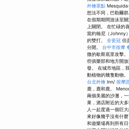
外燴茶點
Mesquida
想法不同，巴勒爾群
在假期期間游泳至關
上關閉。 在忙碌的喜
當約翰尼（John
的雙打。
全瓷冠
但
分開。
台中市按摩
微的歇斯底里攻擊。
些俱樂部和地方開放到
發。 在城市地區，
動植物的幾隻動物
台北外燴
Inn/
按摩
鹿，鹿和鹿。 Meno
兩個美麗的沙灘，一
果，酒店附近的大多
人一起度過一個巨大
來好像幾乎沒有什麼
和遊樂場再到所有日