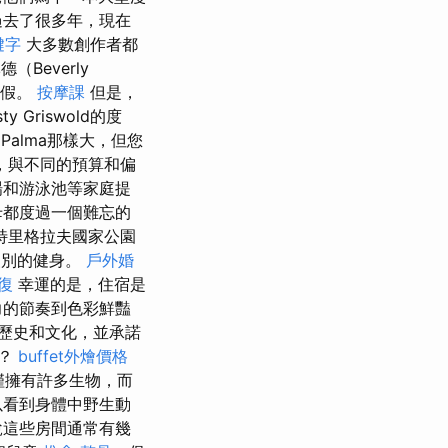
過去了很多年，現在
鍵字
大多數創作者都
德（Beverly
度假。
按摩課
但是，
Griswold的度
Palma那樣大，但您
，與不同的預算和偏
場和游泳池等家庭提
母都度過一個難忘的
特里格拉夫國家公園
級別的健身。
戶外婚
復
幸運的是，住宿是
力的節奏到色彩鮮豔
歷史和文化，並承諾
演？
buffet外燴價格
不僅擁有許多生物，而
以看到身體中野生動
說這些房間通常有幾