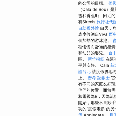
的公司的目標。
整
（Cala de B
雪和香蕉船，附近的
有Sirenis
旅行社代
自助餐外燴
白天，您
庭度假酒店Viva
西
個加熱的游泳池。
種愉悅而舒適的感覺。 
和幼兒的嬰兒。
台
區。
新竹撥筋
在這
平與安靜。 Cala
新
證台北
該度假勝地將
上。
普考 記帳士
它
有不同的家庭友好現
他們的位置，而無需
和電視為B，因為流
開始，那些不喜歡手
功的“度假電影”的
價
Applegate。
月