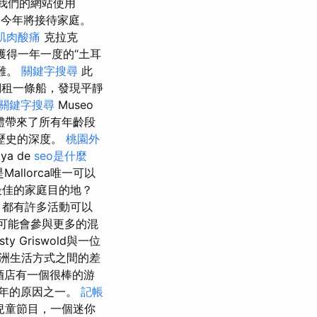
 我們的網站使用
他們今年將接待家庭。
肌肉酸痛
克拉克
裡獲得一年一度的“土耳
難。
關鍵字搜尋
此
我們租一條船，發現平靜
關鍵字搜尋
Museo
和物體帶來了所有年齡段
歷史的深度。
桃園外
a de
seo是什麼
是Mallorca唯一可以
最佳的家庭目的地？
，都有許多活動可以
們可能會參與更多的混
y Griswold與一位
洲生活方式之間的差
家酒店有一個很棒的游
年的原因之一。
記帳
兒童節目，一個迷你