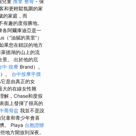
個兒童
推拿 整骨
- 保
客和更輕鬆氛圍的家
歲的家庭，而
最不有趣的度假勝地。
黎各阿爾庫迪亞是一
us（“油膩的英里”）
如果您在錯誤的地方
布萊德湖的山上的流
景。 出於他的厄
台中 按摩
Brand）。
is）。
台中按摩平價
為它是由真正的女
最大的在線女性雜
解，Chase和度假
表面上發揮了很高的
中喬骨盆
我並不是說
的兒童和青少年會喜
 Playa
台胞證辦
有些地方開放到深夜。