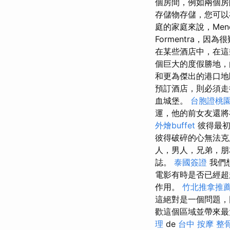
個房間，例如兩個
存儲物存儲，您可
庭的家庭來說，Men
Formentra
在某些酒店中，在這
個巨大的度假勝地，
和更為傑出的港口
預訂酒店，則必須走
血城堡。
台胞證桃
運，他的前女友還將
外燴buffet
彼得最初
彼得破碎的心無法克
人，男人，兄弟，
誌。
泰國簽證
我們
電影有時是否已經超
作用。
竹北推拿推
這絕對是一個問題，
歡這個區域並帶來最
理
de
台中 按摩 整