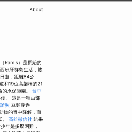
About
Ramis）是原始的
在西班牙群島生活，旅
一日遊，距離84公
和19位高架橋的21
險的承保範圍。
台中
便。 這是一種由部
師證照
豆類穿過
在動物的胃中降解，而
低。
高雄徵信社
結果
青少年是多麼困難，