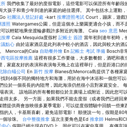
復所
我們收集了最好的度假電影，這些電影可以保證所有年齡段的人
ou）是與大孩子和青少年到達的家庭的絕佳選擇。 其中包括水上運
Go
社團法人登記好處
-kart
按摩證照考試
Court，蹦床，遊戲室
辦護照
Watergames公園，但是這個水上樂園更適合小孩，而
可以輕鬆地乘坐渡輪參觀許多附近的海灘。 Cala
seo 意思
Me
屯按摩
Cala Mesquida度假村
記帳士 簽證
當年初到達年初時，
會議點心
由於這家酒店是此列表中較小的酒店，因此與較大的酒
Menorca的Cala
自助餐外燴
En
記帳士 考試 準備
Bosch
中西屯區按摩推薦
這裡有很多工作要做，大多數餐館，酒吧和夜
裡，家庭友好的表演和表演每天晚上在這裡舉行，但是距港口的
北除白蟻公司
En
新竹 按摩
Blanes在Menorca島提供了各
找到4個不同的獨特地方和海灘，用於在海中沐浴和一個您可以
們位於一個長長的內陸灣，因此海浪仍然很小且對家庭安全。 
場表演。 該地區的所有餐館都位於主廣場上或附近，因此您可
走得太多。 另一方面，如果我們不能去度假（或者我們已經回
媒體提供商會放映很多夏季電影，可以從度假體驗中回饋一些東
指的人，卡基斯喜劇，避免這部電影！ 順便說一句，假期是80
另一個珍珠。
台中整復推拿
這次主要角色是Ed
推拿師
Helms和Ch
子中心
假期已經出現在DVD上，因此可以在家中享用。 有傳言