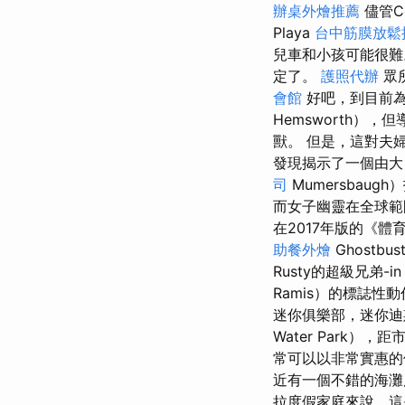
辦桌外燴推薦
儘管C
Playa
台中筋膜放鬆
兒車和小孩可能很難
定了。
護照代辦
眾
會館
好吧，到目前為
Hemsworth）
獸。 但是，這對夫
發現揭示了一個由大
司
Mumersbaug
而女子幽靈在全球範圍
在2017年版的《體
助餐外燴
Ghostb
Rusty的超級兄弟-i
Ramis）的標誌
迷你俱樂部，迷你
Water Park）
常可以以非常實惠
近有一個不錯的海灘
拉度假家庭來說，這