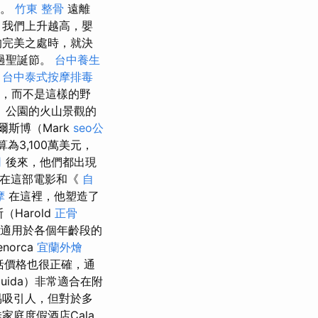
大。
竹東 整骨
遠離
遠，我們上升越高，嬰
的完美之處時，就決
過聖誕節。
台中養生
s
台中泰式按摩排毒
，而不是這樣的野
 公園的火山景觀的
爾斯博（Mark
seo公
為3,100萬美元，
司
後來，他們都出現
th在這部電影和《
自
摩
在這裡，他塑造了
Harold
正骨
個適用於各個年齡段的
orca
宜蘭外燴
括價格也很正確，通
quida）非常適合在附
易吸引人，但對於多
庭度假酒店Cala