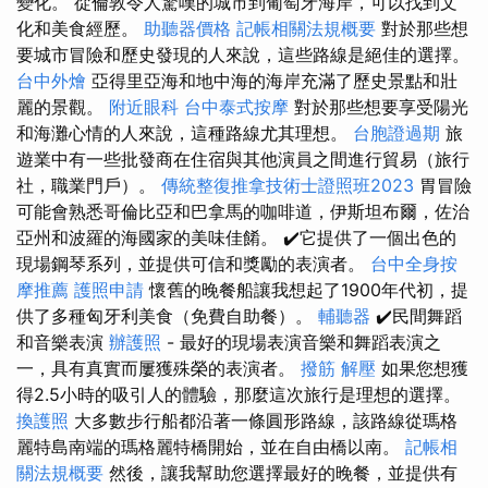
變化。 從倫敦令人驚嘆的城市到葡萄牙海岸，可以找到文
化和美食經歷。
助聽器價格
記帳相關法規概要
對於那些想
要城市冒險和歷史發現的人來說，這些路線是絕佳的選擇。
台中外燴
亞得里亞海和地中海的海岸充滿了歷史景點和壯
麗的景觀。
附近眼科
台中泰式按摩
對於那些想要享受陽光
和海灘心情的人來說，這種路線尤其理想。
台胞證過期
旅
遊業中有一些批發商在住宿與其他演員之間進行貿易（旅行
社，職業門戶）。
傳統整復推拿技術士證照班2023
胃冒險
可能會熟悉哥倫比亞和巴拿馬的咖啡道，伊斯坦布爾，佐治
亞州和波羅的海國家的美味佳餚。 ✔️它提供了一個出色的
現場鋼琴系列，並提供可信和獎勵的表演者。
台中全身按
摩推薦
護照申請
懷舊的晚餐船讓我想起了1900年代初，提
供了多種匈牙利美食（免費自助餐）。
輔聽器
✔️民間舞蹈
和音樂表演
辦護照
- 最好的現場表演音樂和舞蹈表演之
一，具有真實而屢獲殊榮的表演者。
撥筋 解壓
如果您想獲
得2.5小時的吸引人的體驗，那麼這次旅行是理想的選擇。
換護照
大多數步行船都沿著一條圓形路線，該路線從瑪格
麗特島南端的瑪格麗特橋開始，並在自由橋以南。
記帳相
關法規概要
然後，讓我幫助您選擇最好的晚餐，並提供有