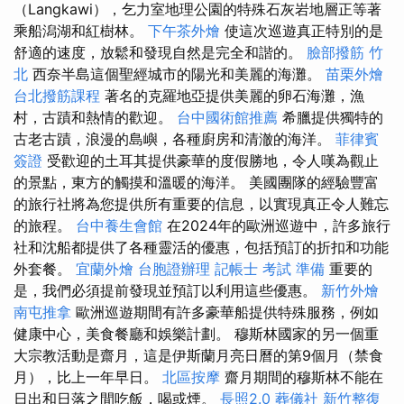
（Langkawi），乞力室地理公園的特殊石灰岩地層正等著
乘船潟湖和紅樹林。
下午茶外燴
使這次巡遊真正特別的是
舒適的速度，放鬆和發現自然是完全和諧的。
臉部撥筋 竹
北
西奈半島這個聖經城市的陽光和美麗的海灘。
苗栗外燴
台北撥筋課程
著名的克羅地亞提供美麗的卵石海灘，漁
村，古蹟和熱情的歡迎。
台中國術館推薦
希臘提供獨特的
古老古蹟，浪漫的島嶼，各種廚房和清澈的海洋。
菲律賓
簽證
受歡迎的土耳其提供豪華的度假勝地，令人嘆為觀止
的景點，東方的觸摸和溫暖的海洋。 美國團隊的經驗豐富
的旅行社將為您提供所有重要的信息，以實現真正令人難忘
的旅程。
台中養生會館
在2024年的歐洲巡遊中，許多旅行
社和沈船都提供了各種靈活的優惠，包括預訂的折扣和功能
外套餐。
宜蘭外燴
台胞證辦理
記帳士 考試 準備
重要的
是，我們必須提前發現並預訂以利用這些優惠。
新竹外燴
南屯推拿
歐洲巡遊期間有許多豪華船提供特殊服務，例如
健康中心，美食餐廳和娛樂計劃。 穆斯林國家的另一個重
大宗教活動是齋月，這是伊斯蘭月亮日曆的第9個月（禁食
月），比上一年早日。
北區按摩
齋月期間的穆斯林不能在
日出和日落之間吃飯，喝或煙。
長照2.0
葬儀社
新竹整復