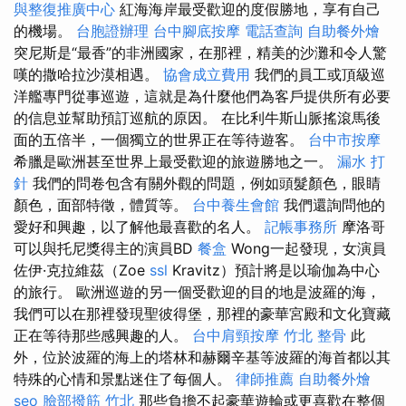
與整復推廣中心
紅海海岸最受歡迎的度假勝地，享有自己
的機場。
台胞證辦理
台中腳底按摩
電話查詢
自助餐外燴
突尼斯是“最香”的非洲國家，在那裡，精美的沙灘和令人驚
嘆的撒哈拉沙漠相遇。
協會成立費用
我們的員工或頂級巡
洋艦專門從事巡遊，這就是為什麼他們為客戶提供所有必要
的信息並幫助預訂巡航的原因。 在比利牛斯山脈搖滾馬後
面的五倍半，一個獨立的世界正在等待遊客。
台中市按摩
希臘是歐洲甚至世界上最受歡迎的旅遊勝地之一。
漏水 打
針
我們的問卷包含有關外觀的問題，例如頭髮顏色，眼睛
顏色，面部特徵，體質等。
台中養生會館
我們還詢問他的
愛好和興趣，以了解他最喜歡的名人。
記帳事務所
摩洛哥
可以與托尼獎得主的演員BD
餐盒
Wong一起發現，女演員
佐伊·克拉維茲（Zoe
ssl
Kravitz）預計將是以瑜伽為中心
的旅行。 歐洲巡遊的另一個受歡迎的目的地是波羅的海，
我們可以在那裡發現聖彼得堡，那裡的豪華宮殿和文化寶藏
正在等待那些感興趣的人。
台中肩頸按摩
竹北 整骨
此
外，位於波羅的海上的塔林和赫爾辛基等波羅的海首都以其
特殊的心情和景點迷住了每個人。
律師推薦
自助餐外燴
seo
臉部撥筋 竹北
那些負擔不起豪華遊輪或更喜歡在整個