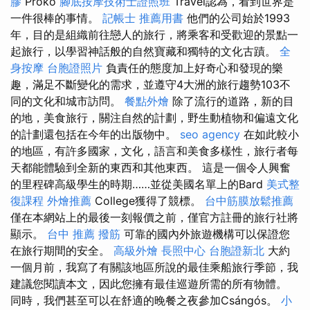
膠
Proko
腳底按摩技術士證照班
Travel認為，看到世界是
一件很棒的事情。
記帳士 推薦用書
他們的公司始於1993
年，目的是組織前往戀人的旅行，將乘客和受歡迎的景點一
起旅行，以學習神話般的自然寶藏和獨特的文化古蹟。
全
身按摩
台胞證照片
負責任的態度加上好奇心和發現的樂
趣，滿足不斷變化的需求，並遵守4大洲的旅行趨勢103不
同的文化和城市訪問。
餐點外燴
除了流行的道路，新的目
的地，美食旅行，關注自然的計劃，野生動植物和偏遠文化
的計劃還包括在今年的出版物中。
seo agency
在如此較小
的地區，有許多國家，文化，語言和美食多樣性，旅行者每
天都能體驗到全新的東西和其他東西。 這是一個令人興奮
的里程碑高級學生的時期……並從美國名單上的Bard
美式整
復課程
外燴推薦
College獲得了競標。
台中筋膜放鬆推薦
僅在本網站上的最後一刻報價之前，僅官方註冊的旅行社將
顯示。
台中 推薦 撥筋
可靠的國內外旅遊機構可以保證您
在旅行期間的安全。
高級外燴
長照中心
台胞證新北
大約
一個月前，我寫了有關該地區所說的最佳乘船旅行季節，我
建議您閱讀本文，因此您擁有最佳巡遊所需的所有物體。
同時，我們甚至可以在舒適的晚餐之夜參加Csángós。
小