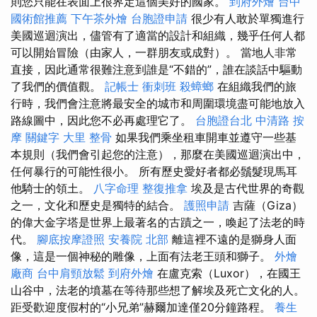
則您只能在表面上很界定這個美好的國家。
到府外燴
台中
國術館推薦
下午茶外燴
台胞證申請
很少有人敢於單獨進行
美國巡迴演出，儘管有了適當的設計和組織，幾乎任何人都
可以開始冒險（由家人，一群朋友或成對）。 當地人非常
直接，因此通常很難注意到誰是“不錯的”，誰在談話中驅動
了我們的價值觀。
記帳士 衝刺班
殺蟑螂
在組織我們的旅
行時，我們會注意將最安全的城市和周圍環境盡可能地放入
路線圖中，因此您不必再處理它了。
台胞證台北
中清路 按
摩
關鍵字
大里 整骨
如果我們乘坐租車開車並遵守一些基
本規則（我們會引起您的注意），那麼在美國巡迴演出中，
任何暴行的可能性很小。 所有歷史愛好者都必鬚髮現馬耳
他騎士的領土。
八字命理 整復推拿
埃及是古代世界的奇觀
之一，文化和歷史是獨特的結合。
護照申請
吉薩（Giza）
的偉大金字塔是世界上最著名的古蹟之一，喚起了法老的時
代。
腳底按摩證照
安養院 北部
離這裡不遠的是獅身人面
像，這是一個神秘的雕像，上面有法老王頭和獅子。
外燴
廠商
台中肩頸放鬆
到府外燴
在盧克索（Luxor），在國王
山谷中，法老的墳墓在等待那些想了解埃及死亡文化的人。
距受歡迎度假村的“小兄弟”赫爾加達僅20分鐘路程。
養生