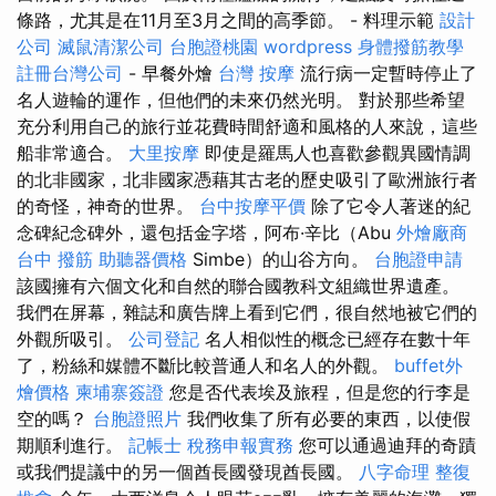
條路，尤其是在11月至3月之間的高季節。 - 料理示範
設計
公司
滅鼠清潔公司
台胞證桃園
wordpress
身體撥筋教學
註冊台灣公司
- 早餐外燴
台灣 按摩
流行病一定暫時停止了
名人遊輪的運作，但他們的未來仍然光明。 對於那些希望
充分利用自己的旅行並花費時間舒適和風格的人來說，這些
船非常適合。
大里按摩
即使是羅馬人也喜歡參觀異國情調
的北非國家，北非國家憑藉其古老的歷史吸引了歐洲旅行者
的奇怪，神奇的世界。
台中按摩平價
除了它令人著迷的紀
念碑紀念碑外，還包括金字塔，阿布·辛比（Abu
外燴廠商
台中 撥筋
助聽器價格
Simbe）的山谷方向。
台胞證申請
該國擁有六個文化和自然的聯合國教科文組織世界遺產。
我們在屏幕，雜誌和廣告牌上看到它們，很自然地被它們的
外觀所吸引。
公司登記
名人相似性的概念已經存在數十年
了，粉絲和媒體不斷比較普通人和名人的外觀。
buffet外
燴價格
柬埔寨簽證
您是否代表埃及旅程，但是您的行李是
空的嗎？
台胞證照片
我們收集了所有必要的東西，以使假
期順利進行。
記帳士 稅務申報實務
您可以通過迪拜的奇蹟
或我們提議中的另一個酋長國發現酋長國。
八字命理 整復