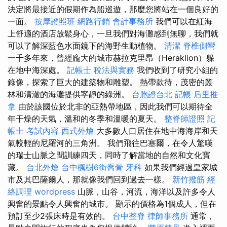
決定將最接近的假期作為船巡遊，那麼您將站在一個良好的
一面。
按摩證照班
網路行銷
會計事務所
我們可以在紅海
上舒適的酒店放鬆身心，一旦我們對海灘感到無聊，我們就
可以了解深藍色水面鏡下的海野生動植物。
清潔
脊椎側彎
一千多年來，曾經龐大的城市赫拉克里昂（Heraklion）躲
在地中海深處。
記帳士 稅法與實務
我們收到了研究小組的
錄像，探索了巨大的建築物和雕塑。 熱帶款待，茂密的叢
林和清澈的海灘提供寧靜的綠洲。
台胞證台北
記帳
后里推
拿
由於該國位於北非的亞熱帶地區，因此我們可以期待全
年干燥的天氣，溫和的冬季和溫暖的夏天。
整脊師證照
記
帳士 考試內容
西式外燴
大多數人口居住在地中海海岸和天
氣較輕的尼羅河的三角洲。 我們飛往巴塞爾，在令人驚嘆
的瑞士山脈之間訓練四天，同時了解當地的自然和文化寶
藏。
台北外燴
台中楓樹6街喬骨
牙科
如果我們經過皇家城
市及其巴薩爾人，那就像我們回到過去一樣。
新竹撥筋
經
絡調理
wordpress
山脈，山谷，河流，海洋以及許多令人
興奮的景點令人興奮的城市。 顯示的價格為1個成人，但在
預訂至少2張床時是有效的。
台中整脊
律師事務所
通常，