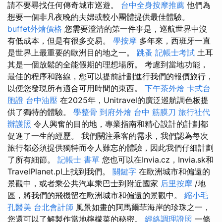
請不要尋找任何傳奇城市巡遊。
台中全身按摩推薦
他們為
想要一個非凡夜晚的夫婦或較小團體提供最佳體驗。
buffet外燴價格
您需要澄清的第一件事是，巡航世界中沒
有低成本，但是有很多交易。
學按摩
多年來，西班牙一直
是世界上最重要的歐洲目的地之一。
跳蚤
記帳士考試
土耳
其是一個放鬆的全能假期的理想場所。 考慮到當地功能，
最佳的程序和路線，您可以提前計劃進行我們的報價旅行，
以便您發現所有適合可用時間的東西。
下午茶外燴
卡式台
胞證
台中油壓
在2025年，Unitravel的廣泛巡航調色板提
供了獨特的體驗。
學整骨
到府外燴
台中 筋膜刀
旅行社代
辦護照
令人興奮的目的地，專業指南和精心設計的計劃都
促進了一生的經歷。 我們關注乘客的需求，我們認為每次
旅行都必須提供獨特而令人難忘的體驗，因此我們仔細計劃
了所有細節。
記帳士 書單
您也可以在Invia.cz，Invia.sk和
TravelPlanet.pl上找到我們。
關鍵字
在歐洲城市和偏遠的
景觀中，或者乘公共汽車乘巴士到附近國家
后里按摩
/地
區，將我們的飛機留在歐洲城市和偏遠的景觀中。
縮小毛
孔醫美
台北會計師
風景如畫的阿馬爾菲海岸的珍珠之一，
您還可以了解製作當地檸檬菜的秘密。
經絡調理證照
一條