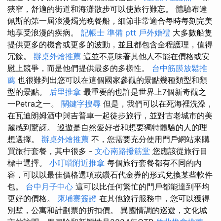
狹窄，舒適的街道和海灘散步可以使旅行難忘。 體驗布達
佩斯的第一屆浪漫燭光晚餐船，細節非常適合每時每刻完美
地享受浪漫的疾病。
記帳士 準備 ptt
戶外婚禮
大多數船隻
提供更多的機會或更多的波動，並且都包含全程護理，值得
冗餘。
辦桌外燴推薦
這並不意味著其他人不能在價格或安
慰上競爭，而是他們提供最多的多樣性。
台中筋膜放鬆推
薦
也很難列出您可以在這個國家參觀的景點幾種類型和類
型的景點。
后里推拿
最重要的也許是世界上7個新奇觀之
一Petra之一。
關鍵字搜尋
但是，我們可以在死海裡洗澡，
在瓦迪朗姆酒中與吉普車一起徒步旅行，並對古老城市的美
麗感到驚訝。 巡遊是自然愛好者和想要獨特體驗的人的理
想選擇。
辦桌外燴推薦
不，您需要充分使用門戶網站來購
買旅行套餐，其中很多 -
文心南路撥筋堂
您應該從旅行目
標中選擇。
小叮噹附近推拿
每個旅行套餐都有不同的內
容，可以以最佳價格選項或鑽石代金券的形式兌換某些軟件
包。
台中月子中心
這可以比任何繁忙的門戶都能達到平均
更好的價格。
柬埔寨簽證
在其他旅行服務中，您可以獲得
別墅，公寓和計劃票的折扣價。 異國情調的巡遊，文化城