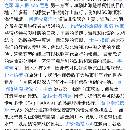
之家 單人房
seo 意思
另一方面，加勒比海是最獨特的目的
地，許多新一代船隻在這些海洋上航行，例如MSC海濱和
海洋和諧。
腳底按摩證照
巡遊非常適合夫妻，巡遊非常適
合所有蜜月旅行者或浪漫的人。
buffet外燴價格
脹氣 按摩
將這些特徵與壯觀的日落，美麗的景觀，海風和心愛的人相
結合，您將在夢中度過一個浪漫的假期。
士林 撥筋
當大型
海洋旅行者改變地區，例如加勒比海和地中海之間的季節
時，這種類型的船上可以找到替代旅行的報價。 最受歡迎
的波蘭部分地區，充滿了匈牙利的記憶和宏偉的景點。
學
整骨
在一個地方有3晚，因此您可以舒適地完成日常課程。
戶外婚禮
在旅途中，我們不僅參觀了大城市和奇妙的世界
遺產，而且還可以深入了解小村莊和佛教僧侶的生活。
台
胞證桃園
搬家公司推薦
從西部，我們向東移動，參觀土耳
其最重要的景點。
記帳士 教科書
同時，我們甚至可以參加
卡帕多卡（Cappadoca）的熱氣球徒步旅行。
台中泰式按
摩
一系列的歷史遺跡和景點使該市的優先角色和過去。 如
果您想要真正的羅馬體驗，請走到Trevi噴泉，將硬幣扔進
水中，以期獲得未來的回報。
戶外婚禮
ssl
在越南，著名