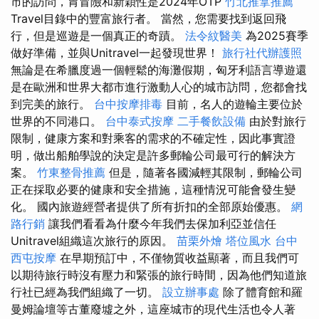
市的訪問，胃冒險和新穎性是2024年OTP
竹北推拿推薦
Travel目錄中的豐富旅行者。 當然，您需要找到返回飛
行，但是巡遊是一個真正的奇蹟。
法令紋醫美
為2025賽季
做好準備，並與Unitravel一起發現世界！
旅行社代辦護照
無論是在希臘度過一個輕鬆的海灘假期，匈牙利語言導遊還
是在歐洲和世界大都市進行激動人心的城市訪問，您都會找
到完美的旅行。
台中按摩排毒
目前，名人的遊輪主要位於
世界的不同港口。
台中泰式按摩
二手餐飲設備
由於對旅行
限制，健康方案和對乘客的需求的不確定性，因此事實證
明，做出船舶學說的決定是許多郵輪公司最可行的解決方
案。
竹東整骨推薦
但是，隨著各國減輕其限制，郵輪公司
正在採取必要的健康和安全措施，這種情況可能會發生變
化。 國內旅遊經營者提供了所有折扣的全部原始優惠。
網
路行銷
讓我們看看為什麼今年我們去保加利亞並信任
Unitravel組織這次旅行的原因。
苗栗外燴
塔位風水
台中
西屯按摩
在早期預訂中，不僅物質收益顯著，而且我們可
以期待旅行時沒有壓力和緊張的旅行時間，因為他們知道旅
行社已經為我們組織了一切。
設立辦事處
除了體育館和羅
曼姆論壇等古董廢墟之外，這座城市的現代生活也令人著