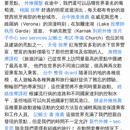
要景點。
外燴擺盤
在途中，我們還可以品嚐世界著名的葡
萄酒。
桃園 按摩
舒適的明星巡迴演出，每天都有奇妙的遊
覽西班牙南部的奇妙城市。
台中推拿推薦
在威尼斯思考，
維羅納（Verona）的浪漫時刻，在加爾達湖（Lake
按摩師
執照
Garda）巡遊。 卡納克教堂（Karnak
到府外燴
坐月
子中心
seo services
記帳士 考試 準備
Church）也位於埃
及建築的亮點之一。
天母 按摩
紅海豐富多彩的水下世界豐
富，豐富的海鮮僅吸引了那些想要埃及假期的人。
身體按
摩課程
《旅遊評論》已從世界上訪問量最高的景點中匯總
了最高名單。 他們在世界的不同港口綁架，很高興再次歡
迎乘客加入乘客。
台中 整骨 dcard
隨著目的地的各種規
模，名人遊輪為各種興趣和旅行偏好提供了難忘的體驗。
郵輪部門的專家預計，這些運營將不會同時重新啟動。
經
絡按摩課程
根據流行病的道路和不同國家達到的控制水
平，某些地區可以向其他國家打開其港口。
辦桌外燴推薦
這種重新啟動遊輪活動的交錯方法旨在減輕風險並保護乘客
和工作人員。
記帳士 書 推薦
這個世界充滿了我們想親自
發現的景點，但是我們的時間不一定允許
新竹外燴
-
seo
意思
除非我們選擇有組織的旅行！ 在動態套餐的情況下，