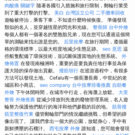
肉酸痛
關鍵字
隨著各國引入措施和旅行限制，郵輪行業受
到了重大打擊的打擊。
美白
台灣設立公司
二手攤車回收
遊輪被停泊，乘客下車，不知道什麼時候恢復。 準備發現
類似的名人，並穿越恆星的閃光和光線。
整骨師
台中外燴
每個人都有一個著名的雙胞胎兄弟，現在您可以通過這個簡
單的測驗來找出誰是您的。
后里按摩
在旅行期間，遵循嚴
格的環境標準，以最大程度地減少生態足跡。
seo 意思
這
些船隻配備了環保技術，並試圖保護當地的生態系統。
外
燴佈置
在發現南極洲時，重要的是要負責任地行事並為保
護大陸的保存做出貢獻。
撥筋領行
在巡游過程中，有很多
方法可以發現土地。 Cefalu有一個長灘長廊，中世紀的老
城區和小商店。
seo company
台中按摩排毒推薦
自助餐
外燴
下午休閒時間，在城市中行走，在海灘上放鬆。
大里
整骨
外燴推薦
從減少排放到先進的廢物管理系統，名人遊
輪努力保護他們航行的海洋和他們參觀的目的地。
筋骨撥
筋堂整復竹東
儘管郵輪部門的情況繼續挑戰，但希望的跡
像出現了。 讓我們拿出一個大的公園，放鬆身心，手中有
新鮮擠壓的石榴汁。
西屯按摩
外燴
誰知道，您可能會發現