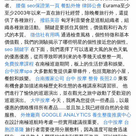
者。
腰傷
seo保證第一頁
餐點外燴
律師公會
Eurama至少
至少2003年以來一直在旅行社經營，除晚餐旅行外，還提
供了各種旅行。
撥筋美容
匈牙利音樂會是巡航組織者，組
織各種旅遊活動。 關鍵是要抓住其個性，價值觀和行為方
式的本質。
徵信社有用嗎
通過檢查風格，個性特徵和基本
價值觀，我們的測驗揭示了哪些明星的個性接近您的個性。
seo 關鍵字
在下面，我們選擇了可以逃避大風的灰色天氣
的優惠優惠，從而導致即將到來的冬季幾天或整整一周。
免費按摩課程
在南極巡遊期間，板上的生活舒適和娛樂。
台中按摩spa
大多數船隻提供豪華條件，包括寬敞的小屋，
餐館和娛樂。
台南搬家公司
台中 按摩 整骨
長照2.0
乘客
有機會參加描述南極歷史和生態的各種講座和講習班。 他
們進行了愉快的巡迴演出，並在觀光之旅中啟動了受歡迎的
巡迴演出。
大甲按摩
今天，我將為您提供一些產品，以最
優惠的價格獲得所有產品……並且加上我已經很自然的全能
服務。
外燴廠商
GOOGLE ANALYTICS
養生整復推廣中心
在設計南極巡航時考慮一些實用建議很重要。
台中按摩
台
胞證基隆
旅行者需要使用分層敷料，因為溫度可能會迅速