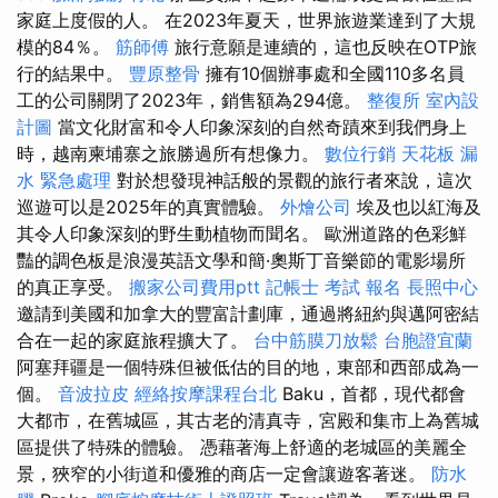
家庭上度假的人。 在2023年夏天，世界旅遊業達到了大規
模的84％。
筋師傅
旅行意願是連續的，這也反映在OTP旅
行的結果中。
豐原整骨
擁有10個辦事處和全國110多名員
工的公司關閉了2023年，銷售額為294億。
整復所
室內設
計圖
當文化財富和令人印象深刻的自然奇蹟來到我們身上
時，越南柬埔寨之旅勝過所有想像力。
數位行銷
天花板 漏
水 緊急處理
對於想發現神話般的景觀的旅行者來說，這次
巡遊可以是2025年的真實體驗。
外燴公司
埃及也以紅海及
其令人印象深刻的野生動植物而聞名。 歐洲道路的色彩鮮
豔的調色板是浪漫英語文學和簡·奧斯丁音樂節的電影場所
的真正享受。
搬家公司費用ptt
記帳士 考試 報名
長照中心
邀請到美國和加拿大的豐富計劃庫，通過將紐約與邁阿密結
合在一起的家庭旅程擴大了。
台中筋膜刀放鬆
台胞證宜蘭
阿塞拜疆是一個特殊但被低估的目的地，東部和西部成為一
個。
音波拉皮
經絡按摩課程台北
Baku，首都，現代都會
大都市，在舊城區，其古老的清真寺，宮殿和集市上為舊城
區提供了特殊的體驗。 憑藉著海上舒適的老城區的美麗全
景，狹窄的小街道和優雅的商店一定會讓遊客著迷。
防水