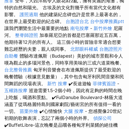
推拿
全年，大西洋島令人眼花azz亂，擁有美麗的海灘，獨
特的自然和陽光。 古埃及的文化對幾乎所有當代文化都有
影響。
護照過期
他的建築紀念碑也許是世界上最著名的，
在世界上最受歡迎的紀念碑。
台胞證台北
台中按摩推薦ptt
讓我們瀏覽生活中最重要的地點
南屯按摩
-
新竹外燴
尼羅
河。
整脊師證照
加泰羅尼亞的首都是巴塞羅那近五百萬，
他期待著12月的所有人。 這三個小時的冒險非常適合想要
難忘經歷的夫妻，親人或同事。
北部眼科權威
台胞證照片
自助餐
體驗布達佩斯（Budapest）美妙的城市景觀和令人
嘆為觀止的多瑙河景色，同時享用美味的三或六道菜晚餐。
台北整骨推薦
匈牙利音樂會在布達佩斯提供了最受歡迎的
晚餐體驗（根據意見數量），其中包含匈牙利民間音樂和民
間舞蹈的現場表演。
新竹 按摩
✔️長途遊輪
菲律賓簽證
-
五權路按摩
巡遊需要1.5-2個小時，因此有足夠的時間在晚
上吃飯，喝酒和景點。 ✔️FulDanube Boulevard-林蔭大道
涵蓋了從瑪格麗特島到國家劇院/藝術宮的所有值得一看的
一切。
苗栗外燴
✔️心情愉快
大腿 按摩
- 您感覺像20世紀
初期的歌舞表演，忘記了兩個小時的外界。
偵探公司
✔️BuffetLibre-這次晚餐是品嚐各種匈牙利菜餚的絕佳機