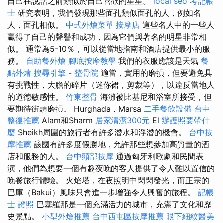
自己在說話之前類似於自己喜歡的星星。
local seo
考記帳
士
研究表明，我們發現那些面孔類似面孔的人，例如名
人，面孔相似。
中式外燴菜單
按摩店
這些名人中的一些人
贏得了自己的聲譽和成功，因為它們與著名的明星非常相
似。 通常為5-10％，可以從當地指南和酒店提供最小的服
務。
自助餐外燴
腳底按摩教學
我們的衣服應該是天氣
餐
點外燴
搜尋引擎
-
整骨院
適當，實用的磨損，但要避免具
有挑戰性，大膽的碎片（迷你裙，剪裁等），以違反當地人
的道德敏感性。
竹東整骨
海灘被比基尼和浴室所接受，但
要期待街頭磨損。 Hurghada，Marsa
二手餐飲設備
台中
整復推薦
Alam和Sharm
居家清潔300元
El
辦護照要帶什
麼
Sheikh周圍的旅行者有許多潛水和浮潛的機會。
台中按
摩推薦
該國有許多度假勝地，允許那些想參加高質量的酒
店和服務的人。
台中頭部按摩
通過匈牙利歌劇和民間表
演，他們為想要一個有趣夜晚的客人提供了令人難以置信的
晚餐旅行體驗。 火焰塔，在夜照明中閃閃發光，而正宗的
巴庫（Bakui）風味只會進一步增強令人興奮的旅程。
記帳
士 證照
巴塞羅那是一個充滿活力的城市，充滿了文化和歷
史景點。
小型外燴推薦
台中西屯區按摩推薦
眼下細紋醫美