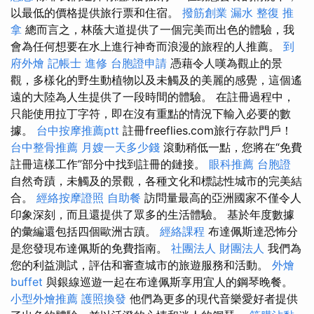
以最低的價格提供旅行票和住宿。
撥筋創業
漏水
整復 推
拿
總而言之，林蔭大道提供了一個完美而出色的體驗，我
會為任何想要在水上進行神奇而浪漫的旅程的人推薦。
到
府外燴
記帳士 進修
台胞證申請
憑藉令人嘆為觀止的景
觀，多樣化的野生動植物以及未觸及的美麗的感覺，這個遙
遠的大陸為人生提供了一段時間的體驗。 在註冊過程中，
只能使用拉丁字符，即在沒有重點的情況下輸入必要的數
據。
台中按摩推薦ptt
註冊freeflies.com旅行存款門戶！
台中整骨推薦
月嫂一天多少錢
滾動稍低一點，您將在“免費
註冊這樣工作”部分中找到註冊的鏈接。
眼科推薦
台胞證
自然奇蹟，未觸及的景觀，各種文化和標誌性城市的完美結
合。
經絡按摩證照
自助餐
訪問量最高的亞洲國家不僅令人
印象深刻，而且還提供了眾多的生活體驗。 基於年度數據
的彙編還包括四個歐洲古蹟。
經絡課程
布達佩斯達恐怖分
是您發現布達佩斯的免費指南。
社團法人 財團法人
我們為
您的利益測試，評估和審查城市的旅遊服務和活動。
外燴
buffet
與銀線巡遊一起在布達佩斯享用宜人的鋼琴晚餐。
小型外燴推薦
護照換發
他們為更多的現代音樂愛好者提供