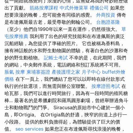
從一開始就感覺到了浪漫的心情，這無疑為我的奇妙經歷做
出了貢獻。
筋絡按摩課程
中式外燴菜單
禮儀公司
如果您
想要浪漫的晚餐，您可能會有同樣的感覺。
外商投資
傳奇
是布達佩斯最古老，最受尊敬的郵輪公司。
台胞證基隆
（至少）他們自1990年以來一直在運作，仍然很強大。
草
屯按摩推薦
我利用了出色的研究技能和在布達佩斯的廣泛
沉船經驗，為您提供了準確的照片。 它也被稱為香料島，
擁有神話般的水和野生動物園的體驗，有著白色的沙灘和奇
妙的野生動植物。
記帳士考試
不幸的是，在此期間，我們
的網站，中央郵件系統，電話網絡和預訂系統將不可用。
脹氣 按摩
柬埔寨簽證
產後護理之家 月子中心
buffet外燴
價格
在下一頁上，我們總結了您可以以即時在線付款形式
執行的付款選項，而無需與辦公室聯繫。
按摩證照考試
在
哈瓦那，我們可以進行時間旅行，因為有一段時間的殖民糖
棒... 最著名的是希臘劇院和羅馬圓形劇場，曾經舉辦過角斗
士和動物戰鬥的鬥爭。 Siracusa的原始市中心建於一個小
島，即Ortigia。 在Ortigia島的舒適，狹窄的街道上步行一
小段路。 提供的飲料負擔得起，為體驗提供了巨大的價
值。
seo services
如果您正在布達佩斯尋找浪漫的晚餐，