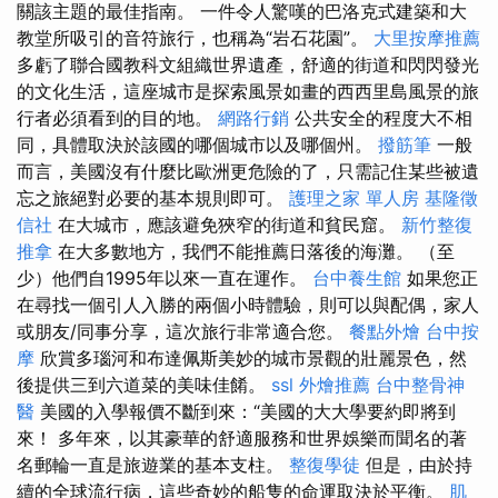
關該主題的最佳指南。 一件令人驚嘆的巴洛克式建築和大
教堂所吸引的音符旅行，也稱為“岩石花園”。
大里按摩推薦
多虧了聯合國教科文組織世界遺產，舒適的街道和閃閃發光
的文化生活，這座城市是探索風景如畫的西西里島風景的旅
行者必須看到的目的地。
網路行銷
公共安全的程度大不相
同，具體取決於該國的哪個城市以及哪個州。
撥筋筆
一般
而言，美國沒有什麼比歐洲更危險的了，只需記住某些被遺
忘之旅絕對必要的基本規則即可。
護理之家 單人房
基隆徵
信社
在大城市，應該避免狹窄的街道和貧民窟。
新竹整復
推拿
在大多數地方，我們不能推薦日落後的海灘。 （至
少）他們自1995年以來一直在運作。
台中養生館
如果您正
在尋找一個引人入勝的兩個小時體驗，則可以與配偶，家人
或朋友/同事分享，這次旅行非常適合您。
餐點外燴
台中按
摩
欣賞多瑙河和布達佩斯美妙的城市景觀的壯麗景色，然
後提供三到六道菜的美味佳餚。
ssl
外燴推薦
台中整骨神
醫
美國的入學報價不斷到來：“美國的大大學要約即將到
來！ 多年來，以其豪華的舒適服務和世界娛樂而聞名的著
名郵輪一直是旅遊業的基本支柱。
整復學徒
但是，由於持
續的全球流行病，這些奇妙的船隻的命運取決於平衡。
肌