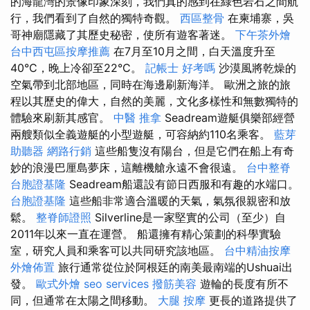
的海龍灣的景像印象深刻，我們真的感到在綠色岩石之間航
行，我們看到了自然的獨特奇觀。
西區整骨
在柬埔寨，吳
哥神廟隱藏了其歷史秘密，使所有遊客著迷。
下午茶外燴
台中西屯區按摩推薦
在7月至10月之間，白天溫度升至
40°C，晚上冷卻至22°C。
記帳士 好考嗎
沙漠風將乾燥的
空氣帶到北部地區，同時在海邊刷新海洋。 歐洲之旅的旅
程以其歷史的偉大，自然的美麗，文化多樣性和無數獨特的
體驗來刷新其感官。
中醫 推拿
Seadream遊艇俱樂部經營
兩艘類似全義遊艇的小型遊艇，可容納約110名乘客。
藍芽
助聽器
網路行銷
這些船隻沒有陽台，但是它們在船上有奇
妙的浪漫巴厘島夢床，這離機艙永遠不會很遠。
台中整脊
台胞證基隆
Seadream船還設有節日西服和有趣的水端口。
台胞證基隆
這些船非常適合溫暖的天氣，氣氛很親密和放
鬆。
整脊師證照
Silverline是一家堅實的公司（至少）自
2011年以來一直在運營。 船還擁有精心策劃的科學實驗
室，研究人員和乘客可以共同研究該地區。
台中精油按摩
外燴佈置
旅行通常從位於阿根廷的南美最南端的Ushuai出
發。
歐式外燴
seo services
撥筋美容
遊輪的長度有所不
同，但通常在太陽之間移動。
大腿 按摩
更長的道路提供了