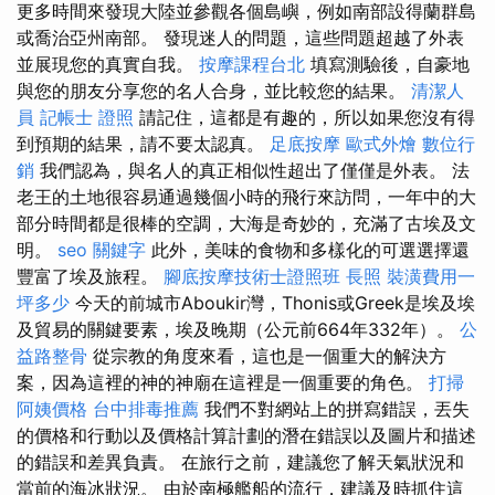
更多時間來發現大陸並參觀各個島嶼，例如南部設得蘭群島
或喬治亞州南部。 發現迷人的問題，這些問題超越了外表
並展現您的真實自我。
按摩課程台北
填寫測驗後，自豪地
與您的朋友分享您的名人合身，並比較您的結果。
清潔人
員
記帳士 證照
請記住，這都是有趣的，所以如果您沒有得
到預期的結果，請不要太認真。
足底按摩
歐式外燴
數位行
銷
我們認為，與名人的真正相似性超出了僅僅是外表。 法
老王的土地很容易通過幾個小時的飛行來訪問，一年中的大
部分時間都是很棒的空調，大海是奇妙的，充滿了古埃及文
明。
seo 關鍵字
此外，美味的食物和多樣化的可選選擇還
豐富了埃及旅程。
腳底按摩技術士證照班
長照
裝潢費用一
坪多少
今天的前城市Aboukir灣，Thonis或Greek是埃及埃
及貿易的關鍵要素，埃及晚期（公元前664年332年）。
公
益路整骨
從宗教的角度來看，這也是一個重大的解決方
案，因為這裡的神的神廟在這裡是一個重要的角色。
打掃
阿姨價格
台中排毒推薦
我們不對網站上的拼寫錯誤，丟失
的價格和行動以及價格計算計劃的潛在錯誤以及圖片和描述
的錯誤和差異負責。 在旅行之前，建議您了解天氣狀況和
當前的海冰狀況。 由於南極艦船的流行，建議及時抓住這