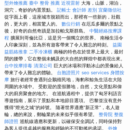
型外燴推薦
臺中 整骨 推薦
近視雷射
大海，山脈，湖泊，
洞穴，奇妙的內置景點。
記帳士 會計師 差別
宜蘭徵信社
從字面上看，這座城市脫穎而出，那裡有一些新的，壯觀
的，更大的，相當驚人的。
數位行銷
在厄瓜多爾的景點之
後，好奇的自然奇蹟是加拉帕戈斯群島。
中醫經絡按摩課
程
擴展到哥倫比亞，這是另一個獨立的世界。 南極生活令
人印象深刻，並為所有遊客帶來了令人難忘的時刻。
益園
益筋絡推拿
二手冷凍櫃
南極的特色在於世界上最大，最封
閉的腰帶，它在整個未觸及的大自然的輝煌中都表現出來。
台中按摩排毒
清潔公司
巨大的冰場和浮動冰山的景像給人
帶來了令人難忘的體驗。
台胞證照片
seo services
身體按
摩
旅行者經常會遇到企鵝殖民地，海豹和鯨魚生活在大陸
周圍的水域中。 受歡迎的度假勝地，自然，文化景點和偉
大的廚房聚會的地方。 在巡航過程中，提供了匈牙利語言
導遊指南，展示了景點和本地節目選項。 巴黎並沒有意外
獲得“燈光之城”的綽號。 隨著世界適應“新正常”，名人遊
輪，總的來說，郵輪業的未來似乎很有希望。
整骨院
整復
師證照
巡航線適應和更新，以確保安全調試，同時保持對
為客人提供卓越的服務和經驗的不可動搖的承諾。
外燴