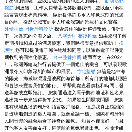
了出色的體驗，並以活潑的心情和迷人的鋼琴。
筋膜沾黏
撥筋
到達後，工作人員帶著微笑歡迎我們，並以至少兩種
語言表現出專業精神。 歐洲提供許多令人印象深刻的旅遊
目的地，從歷史城市到令人印象深刻的景觀和文化寶藏。
外燴推薦
附近牙科診所
探索最佳的歐洲巡遊報價，併計劃
下一次難忘的公海之旅。
八字命理 整復推拿
如果您想了解
定期折扣和卓越的酒店優惠，我們將很樂意提供幫助！
換
護照
您可以提供電子郵件地址和同意，以通過電子郵件定
期收到的個性化優惠。
台中整骨推薦
總而言之，在2024
年，歐洲郵輪為旅行者提供了一個絕佳的機會，可以發現歐
洲最令人印象深刻的城市和風景。
竹北整脊
無論是地中海
的陽光，挪威峽灣還是波羅的海首都，所有目的地都以經驗
和冒險來豐富我們的旅行。 單擊此處查看價格和時間，發
送興趣或立即預訂。 您將通過進入電子郵件地址和姓名來
邁出第一步來獲得折扣之旅。 如果發生問題或問題，您將
擁有現場直播的匈牙利語言客戶服務。 但是我真正感謝的
是玻璃船創造的迷人氛圍，就像童話一樣。 國際和匈牙利
民間音樂的融合融合了神奇的氣氛。 船員不僅友好，而且
其他客人友善而友好，這使船的氣氛異常出色。 在蘭卡維