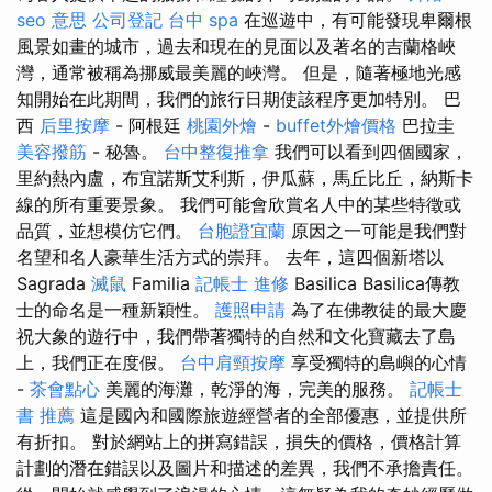
seo 意思
公司登記
台中 spa
在巡遊中，有可能發現卑爾根
風景如畫的城市，過去和現在的見面以及著名的吉蘭格峽
灣，通常被稱為挪威最美麗的峽灣。 但是，隨著極地光感
知開始在此期間，我們的旅行日期使該程序更加特別。 巴
西
后里按摩
- 阿根廷
桃園外燴
-
buffet外燴價格
巴拉圭
美容撥筋
- 秘魯。
台中整復推拿
我們可以看到四個國家，
里約熱內盧，布宜諾斯艾利斯，伊瓜蘇，馬丘比丘，納斯卡
線的所有重要景象。 我們可能會欣賞名人中的某些特徵或
品質，並想模仿它們。
台胞證宜蘭
原因之一可能是我們對
名望和名人豪華生活方式的崇拜。 去年，這四個新塔以
Sagrada
滅鼠
Familia
記帳士 進修
Basilica Basilica傳教
士的命名是一種新穎性。
護照申請
為了在佛教徒的最大慶
祝大象的遊行中，我們帶著獨特的自然和文化寶藏去了島
上，我們正在度假。
台中肩頸按摩
享受獨特的島嶼的心情
-
茶會點心
美麗的海灘，乾淨的海，完美的服務。
記帳士
書 推薦
這是國內和國際旅遊經營者的全部優惠，並提供所
有折扣。 對於網站上的拼寫錯誤，損失的價格，價格計算
計劃的潛在錯誤以及圖片和描述的差異，我們不承擔責任。