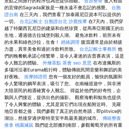
景點之間旅行的程序也為您提供體驗。
豐原整骨
進入裡面
的宏偉的Sagrada家族是一種永遠不會忘記的感覺。
台胞
證台南
在三天內，我們查看了加泰羅尼亞資本可以提供的
一切。
台北記帳士
台胞證台北
沙鹿按摩
在7天內，我們穿
越了特蘭西瓦尼亞的建築和自然珍寶，從馬蒂亞斯國王的出
生地，通過德古拉城堡到殺人湖。 避免冰飲料，前所未有
的水果和綠色沙拉，生食！
經絡調理
腹瀉通常是由於精疲
力盡，異常美食和過於冷飲料所致。
台北記帳士事務所
他
們的晚餐帆承諾心情繁華，並令人著迷的吉普賽表演，這是
令人難忘的體驗。
外燴茶點
茶會
seo 意思
在布達佩斯的
多瑙河沿著Eurama航行時，體驗傳統民間音樂和舞蹈的美
好夜晚。
按摩師證照
您有一個友好的船員，愉快的氛圍和
令人驚嘆的鋼琴表演，吸引了您。 在南極巡遊中，與非洲
大陸居民的相遇確實令人難忘。 得益於他們的好奇性，企
鵝與人們接近，提供出色的攝影。 觀察海豹和鯨魚也提供
了令人興奮的體驗，尤其是當它們出現在船附近時。 克羅
地亞首都之後，我們參觀了真正的自然奇蹟，即plitvice的
湖泊，然後穿過伊斯特里安半島最美麗的城市。
傳統整復
推拿
桃園滅鼠
我們從北部搬到南部，參觀葡萄牙的所有重