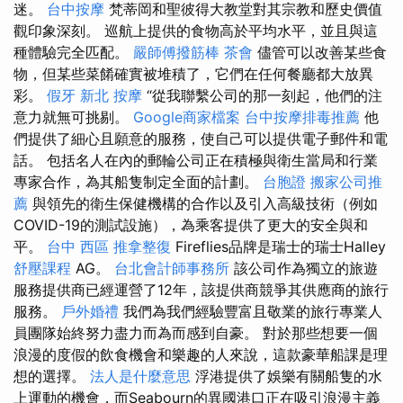
迷。
台中按摩
梵蒂岡和聖彼得大教堂對其宗教和歷史價值
觀印象深刻。 巡航上提供的食物高於平均水平，並且與這
種體驗完全匹配。
嚴師傅撥筋棒
茶會
儘管可以改善某些食
物，但某些菜餚確實被堆積了，它們在任何餐廳都大放異
彩。
假牙
新北 按摩
“從我聯繫公司的那一刻起，他們的注
意力就無可挑剔。
Google商家檔案
台中按摩排毒推薦
他
們提供了細心且願意的服務，使自己可以提供電子郵件和電
話。 包括名人在內的郵輪公司正在積極與衛生當局和行業
專家合作，為其船隻制定全面的計劃。
台胞證
搬家公司推
薦
與領先的衛生保健機構的合作以及引入高級技術（例如
COVID-19的測試設施），為乘客提供了更大的安全與和
平。
台中 西區 推拿整復
Fireflies品牌是瑞士的瑞士Halley
舒壓課程
AG。
台北會計師事務所
該公司作為獨立的旅遊
服務提供商已經運營了12年，該提供商競爭其供應商的旅行
服務。
戶外婚禮
我們為我們經驗豐富且敬業的旅行專業人
員團隊始終努力盡力而為而感到自豪。 對於那些想要一個
浪漫的度假的飲食機會和樂趣的人來說，這款豪華船課是理
想的選擇。
法人是什麼意思
浮港提供了娛樂有關船隻的水
上運動的機會，而Seabourn的異國港口正在吸引浪漫主義