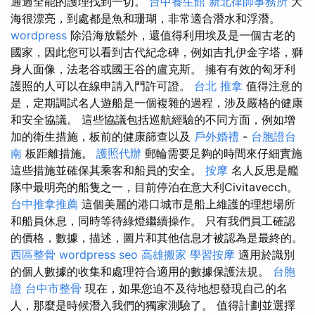
通過全能的護理找到一切。
台中養生館
新北律師事務所
大
海很漂亮，到處都是魚和珊瑚，非常適合潛水和浮潛。
wordpress
除沿海放鬆外，還值得利用埃及是一個古老的
國家，因此您可以看到古代紀念碑，例如吉扎伊金字塔，獅
身人面像，法老谷或國王谷的盧克斯。 擁有有效的匈牙利
護照的人可以在線申請入門許可證。
台北 推拿
值得注意的
是，定期調試名人遊船是一個複雜的過程，涉及嚴格的健康
和安全協議。 這些協議包括巡航經驗的不同方面，例如增
加的衛生措施，板前的健康篩查以及
戶外婚禮
-
台胞證台
南
板距離措施。
護照代辦
郵輪需要足夠的時間來仔細實施
這些措施並確保其乘客和船員的安全。
按摩
名人反思是艦
隊中最明亮的船隻之一，目前停泊在意大利Civitavecch。
台中推拿推薦
這個美麗的港口城市是船上維護的理想場所
和船員休息，同時等待綠燈繼續操作。 只有我們員工確認
的價格，數據，描述，圖片和其他信息才被認為是最終的。
西區整骨
wordpress seo
高雄搬家
學習按摩
適用於識別
的個人數據的收集和處理符合適用的數據保護法規。
台胞
證
台中市整骨
現在，如果您迫不及待地想發現自己的名
人，那麼是時候潛入我們的獨家測驗了。 值得計劃並選擇