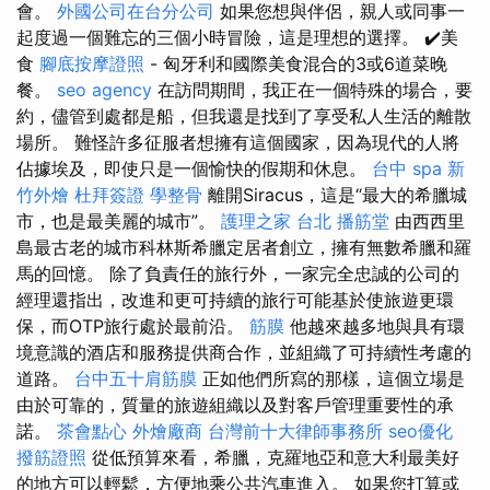
會。
外國公司在台分公司
如果您想與伴侶，親人或同事一
起度過一個難忘的三個小時冒險，這是理想的選擇。 ✔️美
食
腳底按摩證照
- 匈牙利和國際美食混合的3或6道菜晚
餐。
seo agency
在訪問期間，我正在一個特殊的場合，要
約，儘管到處都是船，但我還是找到了享受私人生活的離散
場所。 難怪許多征服者想擁有這個國家，因為現代的人將
佔據埃及，即使只是一個愉快的假期和休息。
台中 spa
新
竹外燴
杜拜簽證
學整骨
離開Siracus，這是“最大的希臘城
市，也是最美麗的城市”。
護理之家 台北
播筋堂
由西西里
島最古老的城市科林斯希臘定居者創立，擁有無數希臘和羅
馬的回憶。 除了負責任的旅行外，一家完全忠誠的公司的
經理還指出，改進和更可持續的旅行可能基於使旅遊更環
保，而OTP旅行處於最前沿。
筋膜
他越來越多地與具有環
境意識的酒店和服務提供商合作，並組織了可持續性考慮的
道路。
台中五十肩筋膜
正如他們所寫的那樣，這個立場是
由於可靠的，質量的旅遊組織以及對客戶管理重要性的承
諾。
茶會點心
外燴廠商
台灣前十大律師事務所
seo優化
撥筋證照
從低預算來看，希臘，克羅地亞和意大利最美好
的地方可以輕鬆，方便地乘公共汽車進入。 如果您打算或