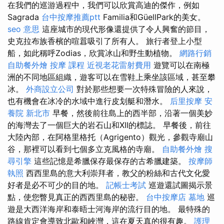
在我們的巡游過程中，我們可以欣賞高迪的傑作，例如
Sagrada
台中按摩推薦ptt
Familia和GüellPark的美女。
seo 意思
這座城市的現代形像還提供了令人興奮的節目，
史克拉布族香檳的喧囂吸引了所有人。 旅行者登上小型
船，如此稱呼Zodias，欣賞冰山和野生動植物。
網路行銷
自助餐外燴
按摩 課程
近視老花雷射費用
遊覽可以在南極
洲的不同地區組織，遊客可以在雪鞋上乘坐該區​​域，甚至攀
冰。
外商設立公司
對於那些想要一次特殊冒險的人來說，
也有機會在冰冷的水域中進行皮划艇和潛水。
后里按摩
安
養院 新北市
早餐，然後前往島上的西半部，沿著一個美妙
的海灣去了一個巨大的岩石山和XII的標誌。 早餐後，前往
大陸內部，在阿格里格托（Agrigento）觀光，參觀寺廟山
谷，那裡可以看到七個多立克風格的寺廟。
自助餐外燴
搜
尋引擎
這些記憶是希臘保存最保存的古希臘建築。
按摩師
執照
西西里島的意大利崇拜者，教父的粉絲和古代文化愛
好者是必不可少的目的地。
記帳士考試
巡遊還試圖揭示景
點，使您瞥見真正的西西里島的秘密。
台中按摩店
墓地
巡
遊是大西洋海岸和泰晤士河海岸的流行目的地。 最特殊的
路線肯定會導致北歐和峽灣，這在夏天真的很有趣。
護理