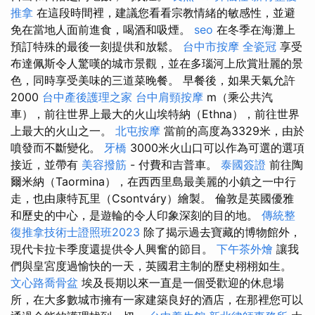
推拿
在這段時間裡，建議您看看宗教情緒的敏感性，並避
免在當地人面前進食，喝酒和吸煙。
seo
在冬季在海灘上
預訂特殊的最後一刻提供和放鬆。
台中市按摩
全瓷冠
享受
布達佩斯令人驚嘆的城市景觀，並在多瑙河上欣賞壯麗的景
色，同時享受美味的三道菜晚餐。 早餐後，如果天氣允許
2000
台中產後護理之家
台中肩頸按摩
m（乘公共汽
車），前往世界上最大的火山埃特納（Ethna），前往世界
上最大的火山之一。
北屯按摩
當前的高度為3329米，由於
噴發而不斷變化。
牙橋
3000米火山口可以作為可選的選項
接近，並帶有
美容撥筋
- 付費和吉普車。
泰國簽證
前往陶
爾米納（Taormina），在西西里島最美麗的小鎮之一中行
走，也由康特瓦里（Csontváry）繪製。 倫敦是英國優雅
和歷史的中心，是遊輪的令人印象深刻的目的地。
傳統整
復推拿技術士證照班2023
除了揭示過去寶藏的博物館外，
現代卡拉卡季度還提供令人興奮的節目。
下午茶外燴
讓我
們與皇宮度過愉快的一天，英國君主制的歷史栩栩如生。
文心路喬骨盆
埃及長期以來一直是一個受歡迎的休息場
所，在大多數城市擁有一家建築良好的酒店，在那裡您可以