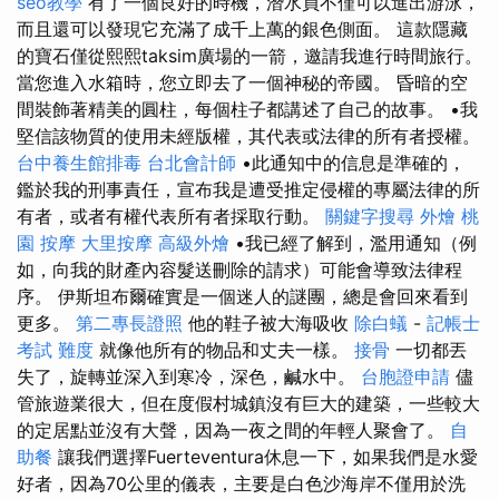
seo教學
有了一個良好的時機，潛水員不僅可以進出游泳，
而且還可以發現它充滿了成千上萬的銀色側面。 這款隱藏
的寶石僅從熙熙taksim廣場的一箭，邀請我進行時間旅行。
當您進入水箱時，您立即去了一個神秘的帝國。 昏暗的空
間裝飾著精美的圓柱，每個柱子都講述了自己的故事。 •我
堅信該物質的使用未經版權，其代表或法律的所有者授權。
台中養生館排毒
台北會計師
•此通知中的信息是準確的，
鑑於我的刑事責任，宣布我是遭受推定侵權的專屬法律的所
有者，或者有權代表所有者採取行動。
關鍵字搜尋
外燴
桃
園 按摩
大里按摩
高級外燴
•我已經了解到，濫用通知（例
如，向我的財產內容髮送刪除的請求）可能會導致法律程
序。 伊斯坦布爾確實是一個迷人的謎團，總是會回來看到
更多。
第二專長證照
他的鞋子被大海吸收
除白蟻
-
記帳士
考試 難度
就像他所有的物品和丈夫一樣。
接骨
一切都丟
失了，旋轉並深入到寒冷，深色，鹹水中。
台胞證申請
儘
管旅遊業很大，但在度假村城鎮沒有巨大的建築，一些較大
的定居點並沒有大聲，因為一夜之間的年輕人聚會了。
自
助餐
讓我們選擇Fuerteventura休息一下，如果我們是水愛
好者，因為70公里的儀表，主要是白色沙海岸不僅用於洗