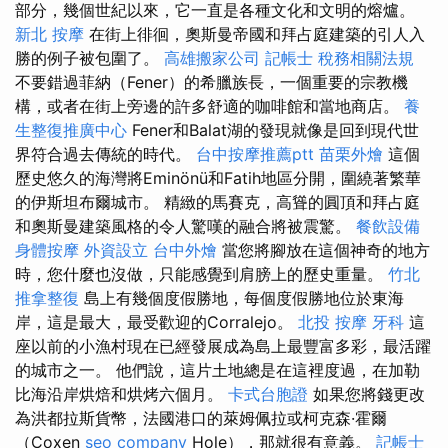
部分，幾個世紀以來，它一直是各種文化和文明的熔爐。
新北 按摩
在街上徘徊，奧斯曼帝國和拜占庭建築的引人入
勝的例子被包圍了。
高雄搬家公司
記帳士 稅務相關法規
不要錯過菲納（Fener）的希臘族長，一個重要的宗教機
構，或者在街上旁邊的許多舒適的咖啡館和當地商店。
養
生整復推廣中心
Fener和Balat湖的發現就像是回到現代世
界符合過去傳統的時代。
台中按摩推薦ptt
苗栗外燴
這個
歷史悠久的海灣將Eminönü和Fatih地區分開，圍繞著繁華
的伊斯坦布爾城市。 精緻的馬賽克，高聳的圓頂和拜占庭
和奧斯曼建築風格的令人驚嘆的融合將被震驚。
餐飲設備
身體按摩
外資設立
台中外燴
當您將腳放在這個神奇的地方
時，您什麼也沒做，只能感覺到肩膀上的歷史重量。
竹北
推拿整復
島上有幾個度假勝地，每個度假勝地位於東海
岸，這是最大，最受歡迎的Corralejo。
北投 按摩
牙科
這
座以前的小漁村現在已經發展成為島上最豐富多彩，最活躍
的城市之一。 他們說，這片土地總是在這裡度過，在加勒
比海沿岸烘焙和烘烤六個月。
卡式台胞證
如果您將錢更改
為洪都拉斯貨幣，法國港口的萊姆佩拉或柯克森·霍爾
（Coxen
seo company
Hole），那就很有意義。
記帳士