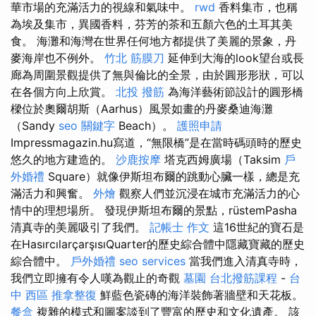
華市場的充滿活力的視線和氣味中。
rwd
香料集市，也稱
為埃及集市，異國香料，芬芳的茶和五顏六色的土耳其美
食。 海灘和海灣在世界任何地方都提供了美麗的景象，丹
麥海岸也不例外。
竹北 筋膜刀
延伸到大海的look望台或長
廊為周圍景觀提供了無與倫比的全景，由於圓形形狀，可以
在各個方向上欣賞。
北投 撥筋
為海洋藝術節設計的圓形橋
樑位於奧爾胡斯（Aarhus）風景如畫的丹麥桑迪海灘
（Sandy
seo 關鍵字
Beach）。
護照申請
Impressmagazin.hu寫道，“無限橋”是在當時碼頭時的歷史
悠久的地方建造的。
沙鹿按摩
塔克西姆廣場（Taksim
戶
外婚禮
Square）就像伊斯坦布爾的跳動心臟一樣，總是充
滿活力和興奮。
外燴
觀察人們並沉浸在城市充滿活力的心
情中的理想場所。 發現伊斯坦布爾的景點，rüstemPasha
清真寺的美麗吸引了我們。
記帳士 作文
這16世紀的寶石是
在HasırcılarçarşısıQuarter的歷史綜合體中隱藏寶藏的歷史
綜合體中。
戶外婚禮
seo services
當我們進入清真寺時，
我們立即擁有令人嘆為觀止的奇觀
墓園
台北撥筋課程
-
台
中 西區 推拿整復
鮮藍色瓷磚的海洋裝飾著牆壁和天花板。
餐盒
複雜的模式和圖案談到了豐富的歷史和文化遺產。 該