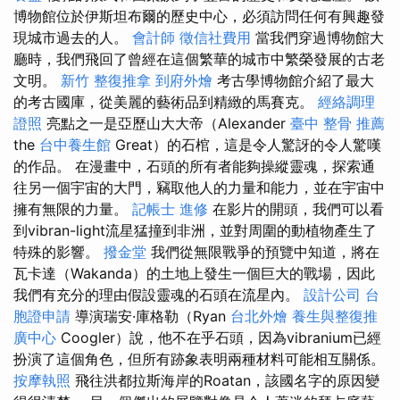
博物館位於伊斯坦布爾的歷史中心，必須訪問任何有興趣發
現城市過去的人。
會計師
徵信社費用
當我們穿過博物館大
廳時，我們飛回了曾經在這個繁華的城市中繁榮發展的古老
文明。
新竹 整復推拿
到府外燴
考古學博物館介紹了最大
的考古國庫，從美麗的藝術品到精緻的馬賽克。
經絡調理
證照
亮點之一是亞歷山大大帝（Alexander
臺中 整骨 推薦
the
台中養生館
Great）的石棺，這是令人驚訝的令人驚嘆
的作品。 在漫畫中，石頭的所有者能夠操縱靈魂，探索通
往另一個宇宙的大門，竊取他人的力量和能力，並在宇宙中
擁有無限的力量。
記帳士 進修
在影片的開頭，我們可以看
到vibran-light流星猛撞到非洲，並對周圍的動植物產生了
特殊的影響。
撥金堂
我們從無限戰爭的預覽中知道，將在
瓦卡達（Wakanda）的土地上發生一個巨大的戰場，因此
我們有充分的理由假設靈魂的石頭在流星內。
設計公司
台
胞證申請
導演瑞安·庫格勒（Ryan
台北外燴
養生與整復推
廣中心
Coogler）說，他不在乎石頭，因為vibranium已經
扮演了這個角色，但所有跡象表明兩種材料可能相互關係。
按摩執照
飛往洪都拉斯海岸的Roatan，該國名字的原因變