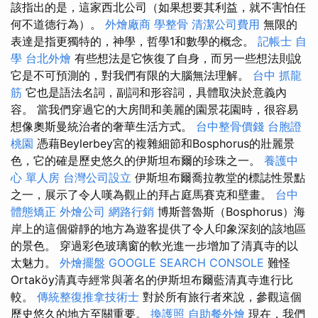
該指出的是，這家西北公司（如果想要其利益，就不害怕任
何不道德行為）。
外燴廠商
學整骨
清潔公司費用
無限的
表達是指更獨特的，神學，哲學1和數學的概念。
記帳士 自
學
台北外燴
有些想法是它恢復了自身，而另一些想法則說
它是不可預測的，對我們有限的大腦無法理解。
台中 抓龍
筋
它也是語法名詞，副詞和形容詞，具體取決於意義內
容。 當我們穿過它的大房間和美麗的園景花園時，很容易
想像奧斯曼統治者的奢華生活方式。
台中整骨價錢
台胞證
桃園
憑藉Beylerbey宮的複雜細節和Bosphorus的壯麗景
色，它的確是歷史悠久的伊斯坦布爾的珍珠之一。
養護中
心 單人房
台灣公司設立
伊斯坦布爾喬拉教堂的標誌性景點
之一，展示了令人嘆為觀止的拜占庭馬賽克和壁畫。
台中
體態矯正
外燴公司
網路行銷
博斯普魯斯（Bosphorus）海
岸上的這個僻靜的地方為遊客提供了令人印象深刻的該地區
的景色。 穿過彩色玻璃窗的軟光進一步增加了清真寺的以
太魅力。
外燴擺盤
GOOGLE SEARCH CONSOLE
難怪
Ortaköy清真寺經常與著名的伊斯坦布爾藍清真寺進行比
較。
傳統整復推拿技術士
對於所有旅行者來說，參觀這個
歷史悠久的地方至關重要。
換護照
自助餐外燴
現在，我們