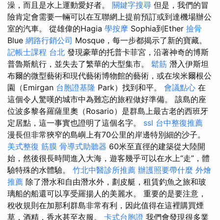
澡，而且是水上運動愛好者。
關鍵字搜尋
但是，我們的冒
險肯定會需要一輛可以在互聯網上提前預訂或到達機場辦公
室的汽車。 從雄偉的Hagia
學按摩
Sophia到Ether
撿骨
Blue
網路行銷公司
Mosque，每一步都揭示了新的寶藏。
記帳士課程 台北
發現豪華的托普卡菲宮，沿著神奇的博斯
普魯斯航行，並失去了繁華的大型集市。
鬆筋
潛入伊斯坦
布爾的微型藝術和現代藝術博物館的藝術，或在埃米爾根公
園（Emirgan
台胞證基隆
Park）找到和平。
會議點心
在
這個令人驚嘆的城市中為難忘的旅程做好準備。 該島的座
位波多黎各羅薩里奧（Rosario）是群島上最古老的西班牙
定居點，這一事實也證明了這個名字。
ssl
台中整復推薦
漫長但非常狹窄的島嶼上有70公里的岸邊特別細的沙子。
美式整復 筋膜
骨導式助聽器
60米至直徑的建築從大陸開
始，然後很長時間進入大海，遊客幾乎可以在水上“走”，體
驗特殊的水體驗。
竹北中醫診所推薦
辦護照要帶什麼
外燴
推薦
除了潛水和自由潛水外，劃皮艇，租賃釣魚之旅和玻
璃船的船還可以享受羅揚人的美麗水。 重要的是要注意，
稅收規則在加那利群島非常有利，因此值得在這裡購買煙
草，酒精，香水甚至衣服。
卡式台胞證
我們會發現很多業