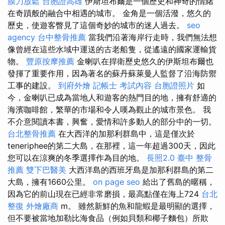
膜刀放鬆
台胞證高雄
伊斯坦布爾是一個歷史和神奇的情緒
在奇蹟般的融合中相遇的城市。 金角是一個活潑，悠久的
歷史，使遊客瞥見了這個奇妙的城市的迷人過去。
seo
agency
台中整骨推薦
當我們沿著海岸行走時，我們無法想
像曾經在這些水域中運送的古老船隻，從遙遠的國家運輸貨
物。
豐原按摩推薦
金喇叭在捍衛歷史悠久的伊斯坦布爾也
發揮了重要作用，因為著名的蘇丹蘇萊曼人監督了沿海防禦
工事的建設。
到府外燴
記帳士 考試內容
台胞證照片
如
今，金喇叭已成為當地人和遊客的熱門目的地，擁有舒適的
海濱咖啡館，繁華的市場和令人嘆為觀止的城市景色。 我
不介意閱讀本書，興奮，愛情和許多動人的部分中的一切。
台北整骨推薦
在大西洋的加那利群島中，這是僅次於
teneriphee的第二大島，在那裡，這一年超過300天，因此
您可以在涼爽的冬季選擇作為目的地。
長照2.0
臺中 整骨
推薦
雙下巴醫美
大西洋島的西班牙島是加那利群島的第二
大島，擁有1660公里。
on page seo
給出了舊島的暱稱，
因為它的前山現在已經非常磨損，最高點僅在海上724
台北
整復
外燴廠商
m。 雖然新鮮的魚和龍蝦是最明顯的選擇，
但不要被當地加勒比海食品（例如貝類和椰子麵包）所欺