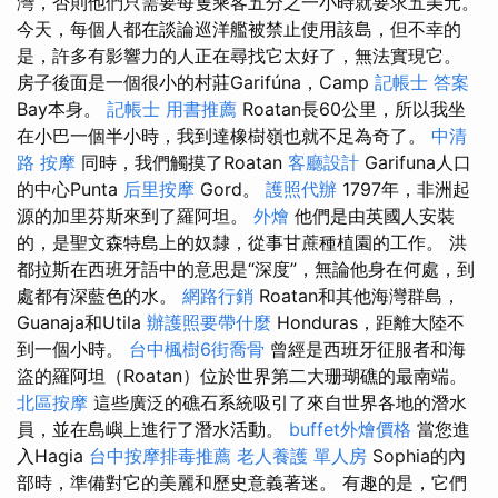
灣，否則他們只需要每隻乘客五分之一小時就要求五美元。
今天，每個人都在談論巡洋艦被禁止使用該島，但不幸的
是，許多有影響力的人正在尋找它太好了，無法實現它。
房子後面是一個很小的村莊Garifúna，Camp
記帳士 答案
Bay本身。
記帳士 用書推薦
Roatan長60公里，所以我坐
在小巴一個半小時，我到達橡樹嶺也就不足為奇了。
中清
路 按摩
同時，我們觸摸了Roatan
客廳設計
Garifuna人口
的中心Punta
后里按摩
Gord。
護照代辦
1797年，非洲起
源的加里芬斯來到了羅阿坦。
外燴
他們是由英國人安裝
的，是聖文森特島上的奴隸，從事甘蔗種植園的工作。 洪
都拉斯在西班牙語中的意思是“深度”，無論他身在何處，到
處都有深藍色的水。
網路行銷
Roatan和其他海灣群島，
Guanaja和Utila
辦護照要帶什麼
Honduras，距離大陸不
到一個小時。
台中楓樹6街喬骨
曾經是西班牙征服者和海
盜的羅阿坦（Roatan）位於世界第二大珊瑚礁的最南端。
北區按摩
這些廣泛的礁石系統吸引了來自世界各地的潛水
員，並在島嶼上進行了潛水活動。
buffet外燴價格
當您進
入Hagia
台中按摩排毒推薦
老人養護 單人房
Sophia的內
部時，準備對它的美麗和歷史意義著迷。 有趣的是，它們