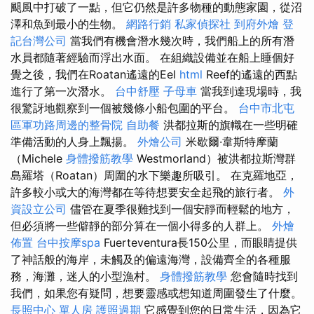
颶風中打破了一點，但它仍然是許多物種的動態家園，從沼
澤和魚到最小的生物。
網路行銷
私家偵探社
到府外燴
登
記台灣公司
當我們有機會潛水幾次時，我們船上的所有潛
水員都隨著經驗而浮出水面。 在組織設備並在船上睡個好
覺之後，我們在Roatan遙遠的Eel
html
Reef的遙遠的西點
進行了第一次潛水。
台中舒壓
子母車
當我到達現場時，我
很驚訝地觀察到一個被幾條小船包圍的平台。
台中市北屯
區軍功路周邊的整骨院
自助餐
洪都拉斯的旗幟在一些明確
準備活動的人身上飄揚。
外燴公司
米歇爾·韋斯特摩蘭
（Michele
身體撥筋教學
Westmorland）被洪都拉斯灣群
島羅塔（Roatan）周圍的水下樂趣所吸引。 在克羅地亞，
許多較小或大的海灣都在等待想要安全起飛的旅行者。
外
資設立公司
儘管在夏季很難找到一個安靜而輕鬆的地方，
但必須將一些僻靜的部分算在一個小得多的人群上。
外燴
佈置
台中按摩spa
Fuerteventura長150公里，而眼睛提供
了神話般的海岸，未觸及的偏遠海灣，設備齊全的各種服
務，海灘，迷人的小型漁村。
身體撥筋教學
您會隨時找到
我們，如果您有疑問，想要靈感或想知道周圍發生了什麼。
長照中心 單人房
護照過期
它感覺到您的日常生活，因為它