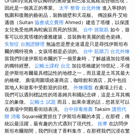
Ortaköy清真寺以獨特的奧斯曼和巴洛克風格混合物出現，
因此是一個真正的專業。
太平 整骨
台北外燴
進入寧靜的
氛圍和復雜的藝術品，裝飾牆壁和天花板。 傳說蘇丹·艾哈
邁德（Sultan
協會成立費用
Ahmed）建造了塔樓，以保護
女兒免受他將為蛇豌豆而死的預測。
台中 抓龍筋
如今，遊
客可以欣賞塔樓的優雅建築，並裝飾有美麗的藍色瓷磚。
失智症
台胞證辦理
無論您是歷史迷還是只是尋找伊斯坦布
爾的獨特視角，女孩塔都是必須的。
台中 筋膜刀
台北外燴
當我們到達伊斯坦布爾的下一個景象時，了解越過加拉塔橋
的獨特經歷。
記帳士課程 台北
加拉塔橋建於19世紀，不僅
是伊斯坦布爾最具標誌性的地標之一，而且還是土耳其最大
的橋樑。 廣場周圍環繞著商店，咖啡館和酒店，其中包括
當地人和遊客中受歡迎的目標。
外燴擺盤
在廣場上行走，
我們可以遇到標誌性的塔基姆共和國紀念碑，這是土耳其獨
立的象徵。
記帳士 試題
而且，如果幸運的話，您甚至可以
在廣場中間觀看街頭表演。
台中排毒推薦
Taksim
護照代
辦
消毒
Square確實抓住了伊斯坦布爾的本質，在那裡，傳
統以最活躍，最有趣的方式遇到了現代性。
按摩
在訪問伊
斯坦布爾期間，我們到達了香料集市，在那裡我們沉浸在繁