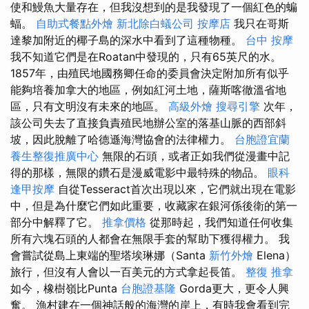
使和鰻魚大量存在，但我沒想到的是我發現了一個紅色的蝙
蝠。
自助式餐點外燴
新北除白蟻公司
按摩店
我只在哥斯
達黎加附近的椰子島的深水中看到了這種物種。
台中 按摩
我不知道它們是在Roatan中發現的，只有65英尺的水。
1857年，由殖民地國務卿任命的委員會決定附加所有似乎
能夠培養加拿大的地區，例如紅河土地，薩斯喀徹溫省地
區，只有文明沒有未來的地區。
高級外燴
搜尋引擎
次年，
該公司失去了直接負責殖民地辦公室的落基山脈的西部斜
坡，因此脫離了哈德遜海灣協會的法律權力。
台胞證宜蘭
養生整復推廣中心
無限的石頭，或者正如我們從漫畫中記
得的那樣，無限的鑽石是漫威電影中最特殊的物品。
眼科
逢甲按摩
自從Tesseract首次出現以來，它們就出現在電影
中，但是為什麼它們如此重要，收藏家在銀河係後衛的第一
部分中解釋了它。
推拿價格
從那時起，我們知道任何收集
所有六塊石頭的人都會在無限手套的幫助下獲得權力。 我
會嘗試從島上東端的聖塔埃琳娜（Santa
新竹外燴
Elena）
旅行，但沒有人會以一百美元的方式拿起長笛。
整復 推拿
如今，橡樹嶺比Punta
台胞證基隆
Gorda更大，更令人興
奮。 漁村建在一個神話般的海灣的岸上，有時我會看到完