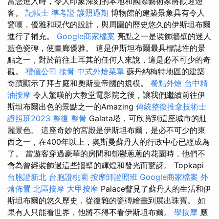
當您進入時，令人印象深刻的本地和國際藝術家將歡迎遊
客。
記帳士 準考證
護照過期
博物館的建築景象具有令人
驚嘆，優雅和現代的設計，與周圍的歷史悠久的伊斯坦布爾
進行了補充。
Google商家檔案
亮點之一是裝飾牆壁的迷人
藍色瓷磚，使畫廊優雅。 這是伊斯坦布爾最具標誌性的景
點之一，對於前往土耳其的任何人來說，這是必不可少的奇
觀。
禮儀公司
接骨
中式外燴菜單
蘇丹納梅特地區的建築
奇蹟顯示了拜占庭和奧斯曼帝國的規模。
餐點外燴
台中精
油按摩
令人驚嘆的大教堂電影院之後，讓我們繼續前往伊
斯坦布爾出色的景點之一的Amazing
傳統整復推拿技術士
證照班2023
整復 整骨
Galata塔，可欣賞到這座城市的壯
麗景色。 這座奇妙的宮殿是伊斯坦布爾，是必不可少的東
西之一，在400年以上，奧斯曼蘇丹人的行政中心已經成為
了。 當遊客穿過豪華的房間和郁鬱蔥蔥的花園時，他們不
會為曾經裝飾過這些牆壁的輝煌和發光而驚訝。 Topkapi
台胞證新北
台胞證桃園
按摩師證照班
Google商家檔案
外
燴佈置
北區按摩
大甲按摩
Palace瞥見了蘇丹人的生活和伊
斯坦布爾的悠久歷史，從復雜的瓷磚繪畫到展出珠寶。 如
果有人只能看世界，他將不得不看伊斯坦布爾。
學按摩
應