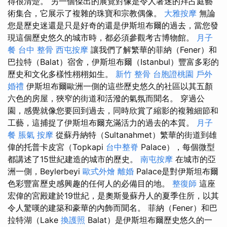
得很清楚。 另一個傑出的展覽對像是令人著迷的拜占庭藝
術集合，它展示了複雜的珠寶和宗教偶像。
大雅按摩
無論
您是歷史迷還是只是好奇的還是伊斯坦布爾的過去，當您發
現這個歷史悠久的城市時，都必須參觀考古博物館。
月子
餐
台中 整骨
西屯按摩
讓我們了解繁華的菲納（Fener）和
巴拉特（Balat）宿舍，伊斯坦布爾（Istanbul）豐富多彩的
歷史和文化多樣性栩栩如生。
新竹 整骨
台胞證桃園
戶外
婚禮
伊斯坦布爾歐洲一側的這些歷史悠久的社區以其五顏
六色的房屋，狹窄的街道和活潑的氣氛而聞名。 穿過公
園，感覺就像您要回到過去，同時欣賞了縮影的複雜細節和
工藝，這捕捉了伊斯坦布爾充滿活力的過去的本質。
月子
餐
脹氣 按摩
從蘇丹納特（Sultanahmet）繁華的街道到雄
偉的托普卡皮宮（Topkapi
台中整脊
Palace），每個微型
都講述了15世紀建造的城市的歷史。
南屯按摩
在城市的亞
洲一側，Beylerbeyi
歐式外燴
離婚
Palace是對伊斯坦布爾
色彩豐富歷史感興趣的任何人的必備目的地。
整復師
這座
宏偉的宮殿建於19世紀，是奧斯曼蘇丹人的夏季住所，以其
令人驚嘆的建築和豪華的內飾而聞名。 菲納（Fener）和巴
拉特湖（Lake
換護照
Balat）是伊斯坦布爾歷史悠久的一