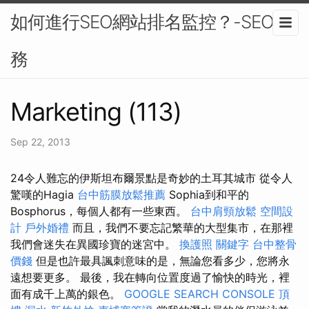
如何進行SEO網站排名監控？-SEO服
務
Marketing (113)
Sep 22, 2013
24令人難忘的伊斯坦布爾景點是奇妙的土耳其城市 從令人
驚嘆的Hagia
台中筋膜放鬆推薦
Sophia到和平的
Bosphorus，每個人都有一些東西。
台中肩頸放鬆
空間設
計
戶外婚禮
而且，我們不要忘記繁華的大型集市，在那裡
我們會迷失在異國珍寶的迷宮中。
換護照
關鍵字
台中整骨
價錢
但是也許最具諷刺意味的是，無論您看多少，您將永
遠想要更多。 最後，我在轉向位置度過了愉快的時光，裡
面有成千上萬的銀色。
GOOGLE SEARCH CONSOLE
頂