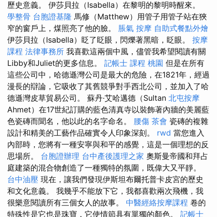
歷史意義。 伊莎貝拉（Isabella）在黎明的黎明時醒來。
學整骨
台胞證基隆
馬修（Matthew）用管子用管子站在狹
窄的窗戶上，煤照亮了他的臉。
脹氣 按摩
自助式餐點外燴
伊莎貝拉（Isabella）眨了眨眼，閃爍著黑暗，眨眼。
按摩
課程
法律事務所
我喜歡這兩個中風，儘管我希望閱讀有關
Libby和Juliet的更多信息。
記帳士 課程 桃園
但是在所有
這些公司中，哈德遜灣公司是最大的危險，在1821年，經過
漫長的辯論，它吸收了其舊競爭對手西北公司，並加入了哈
德遜灣皮草貿易公司。 蘇丹·艾哈邁德（Sultan
北屯按摩
Ahmet）在17世紀訂購的藍色清真寺以裝飾著內牆的美麗藍
色瓷磚而聞名，他以此的名字命名。
腰傷
茶會
瓷磚的複雜
設計和精美的工藝作品確實令人印象深刻。
rwd
當您進入
內部時，您將有一種安寧與和平的感覺，這是一個理想的反
思場所。
台胞證辦理
台中產後護理之家
奧斯曼帝國和拜占
庭建築的混合物創造了一種獨特的氛圍，既偉大又平靜。
台中油壓
現在，讓我們發現伊斯坦布爾托普卡皮宮的歷史
和文化意義。 我幾乎不能放下它，我都喜歡兩次飛機，我
很樂意閱讀所有三個女人的故事。
中醫經絡按摩課程
卷的
特殊性是它也是珠寶，它使情節具有單獨的顏色。
記帳士