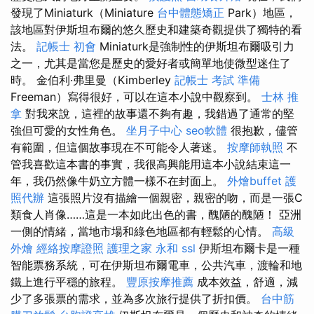
發現了Miniaturk（Miniature
台中體態矯正
Park）地區，
該地區對伊斯坦布爾的悠久歷史和建築奇觀提供了獨特的看
法。
記帳士 初會
Miniaturk是強制性的伊斯坦布爾吸引力
之一，尤其是當您是歷史的愛好者或簡單地使微型迷住了
時。 金伯利·弗里曼（Kimberley
記帳士 考試 準備
Freeman）寫得很好，可以在這本小說中觀察到。
士林 推
拿
對我來說，這裡的故事還不夠有趣，我錯過了通常的堅
強但可愛的女性角色。
坐月子中心
seo軟體
很抱歉，儘管
有範圍，但這個故事現在不可能令人著迷。
按摩師執照
不
管我喜歡這本書的事實，我很高興能用這本小說結束這一
年，我仍然像牛奶立方體一樣不在封面上。
外燴buffet
護
照代辦
這張照片沒有描繪一個親密，親密的吻，而是一張C
類食人肖像……這是一本如此出色的書，醜陋的醜陋！ 亞洲
一側的情緒，當地市場和綠色地區都有輕鬆的心情。
高級
外燴
經絡按摩證照
護理之家 永和
ssl
伊斯坦布爾卡是一種
智能票務系統，可在伊斯坦布爾電車，公共汽車，渡輪和地
鐵上進行平穩的旅程。
豐原按摩推薦
成本效益，舒適，減
少了多張票的需求，並為多次旅行提供了折扣價。
台中筋