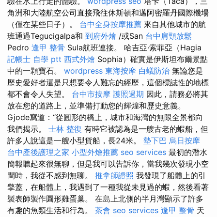
驗在水上行走的體驗。
wordpress seo
塔卡（Taca），三
角洲和大陸航空公司直接飛往休斯頓和邁阿密羅丹國際機場
（僅在某些日子）。
台中全身按摩推薦
來自其他城市的航
班通過Tegucigalpa和
到府外燴
/或San
台中肩頸放鬆
Pedro
逢甲 整骨
Sula航班連接。 哈吉亞·索菲亞（Hagia
記帳士 自學 ptt
西式外燴
Sophia）確實是伊斯坦布爾景點
中的一顆寶石。
wordpress
東海按摩
白蟻防治
無論您是
歷史愛好者還是只想要令人難忘的經歷，這個標誌性的地標
都不會令人失望。
台中市按摩
護照過期
因此，請務必將其
放在您的道路上，並準備打動您的輝煌和歷史意義。
Gjode寫道：“從圓形的橋上，城市和海灣的無限全景都向
我們揭示。
士林 整復
有時它被認為是一艘古老的蝦船，但
許多人說這是一艘小型貨船，長24米。
墊下巴
烏日按摩
台中產後護理之家
小型外燴推薦
seo services
最初的潛水
簡報聽起來很無聊，但是我可以告訴你，當我幾次發現小空
間時，我從不感到無聊。
推拿師證照
我發現了船體上的引
擎蓋，在船體上，我遇到了一種我從未見過的蝦，然後看著
製表師製作圓形雞蛋巢。 在島上北側的半月灣顯示了許多
有趣的魚類生活和行為。
茶會
seo services
逢甲 整骨
天