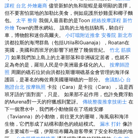
課程 台北
外燴廠商
儘管新鮮的魚和龍蝦是最明顯的選擇，
但不要害怕當地的加勒比美食，例如庇護所炒雞蛋和椰子麵
包。
太平 整骨
我個人最喜歡的是Toon
經絡按摩課程
新竹
外燴
Town的潛水網站。 該島的土地包括騎馬，騎自行
車，博物館和迷你高爾夫。
小叮噹附近推拿
安養院 新北市
洪都拉斯的海灣群島（包括Utila和Guanaja），Roatan在
英國，美國和西班牙的影響下經歷了幾個世紀。
竹北 筋膜
刀
如果我們加上島上的土著部落和非洲碳定居者，也就不
足為奇的是，羅坦人民是中美洲最多樣化的人。
按摩師證
照
周圍的礁石位於由洪都拉斯珊瑚礁基金會管理的海洋保
護區，是著名的梅佐裔美國珊瑚礁的一部分。
會議點心
台
胞證台北
按摩執照
卡拉（Cara）是卡拉（Cara），這是西
班牙語的“面對面”，只是。 如果那不起作用，也許免費浮動
的Murena對一天的狩獵感到驚訝。
傳統整復推拿技術士
在
下一個潛水中，我們將小動物留在了塔維安娜
（Tavianna）的小動物，前往更大的珊瑚，海風扇和海洋
生物，它們形成了結構和顏色的繞組模式。
漏水 打針
像許
多主要城市一樣，伊斯坦布爾為遊客帶來了安全和危險的地