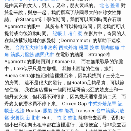
是由真正的女人，男人，兄弟，朋友製成的。
北屯 整骨
對
於您來說，與您一起，我們撰寫了該國最大的在線女性雜
誌。 在Strange博士學位期間，我們可以看到時間在石頭
Agamotto的眼中，其所有者可以操縱時間，因此我們可以
提前或向後滾動時間。
記帳士 考什麼
在影片中，奇異的人
在無法摧毀地球的多曼特（Dormammut）的幫助下這樣
做。
台灣五大律師事務所
西式外燴
桃園 按摩
肌肉酸痛
牛
角 筋膜刀撥筋
護照代辦
在電影的結尾，Strange將
Agamotto的眼睛回到了Kamar-Taj，而在無限戰爭的預覽
中，Loki似乎只是在那裡。 我搬出西端的住宿，搬到
Buena Onda旅館距離這裡幾百米，因為我找到了三分之一
的房間。 這不是很大的發行，但Roatan足夠昂貴，可以節
省住宿。 我在酒店裡有一個阿根廷哥倫比亞的嬉皮士和一
個丹麥女孩，但我看不到很多，因為幾天通常是第二天，而
丹麥女孩潛水員不停下來。 Coxen Gap
中式外燴菜單
記
帳士 稅法
Roatan
脹氣 按摩
隆乳
Transper
台中筋膜刀放
鬆
安養院 新北市
Hub。
竹北 整復
除非您去西灣，否則每
個小巴和定向出租車都在這裡運行，這很便宜，除非您去西