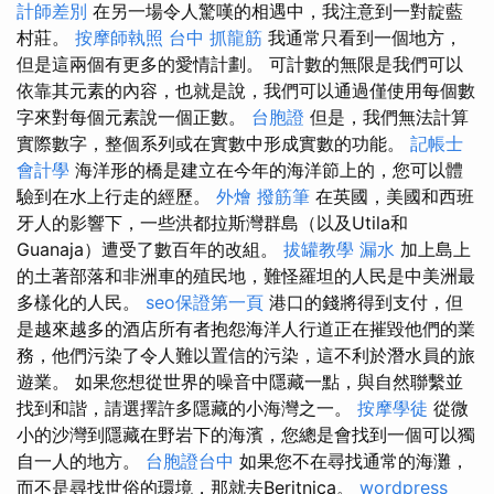
計師差別
在另一場令人驚嘆的相遇中，我注意到一對靛藍
村莊。
按摩師執照
台中 抓龍筋
我通常只看到一個地方，
但是這兩個有更多的愛情計劃。 可計數的無限是我們可以
依靠其元素的內容，也就是說，我們可以通過僅使用每個數
字來對每個元素說一個正數。
台胞證
但是，我們無法計算
實際數字，整個系列或在實數中形成實數的功能。
記帳士
會計學
海洋形的橋是建立在今年的海洋節上的，您可以體
驗到在水上行走的經歷。
外燴
撥筋筆
在英國，美國和西班
牙人的影響下，一些洪都拉斯灣群島（以及Utila和
Guanaja）遭受了數百年的改組。
拔罐教學
漏水
加上島上
的土著部落和非洲車的殖民地，難怪羅坦的人民是中美洲最
多樣化的人民。
seo保證第一頁
港口的錢將得到支付，但
是越來越多的酒店所有者抱怨海洋人行道正在摧毀他們的業
務，他們污染了令人難以置信的污染，這不利於潛水員的旅
遊業。 如果您想從世界的噪音中隱藏一點，與自然聯繫並
找到和諧，請選擇許多隱藏的小海灣之一。
按摩學徒
從微
小的沙灣到隱藏在野岩下的海濱，您總是會找到一個可以獨
自一人的地方。
台胞證台中
如果您不在尋找通常的海灘，
而不是尋找世俗的環境，那就去Beritnica。
wordpress