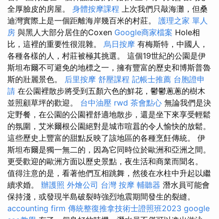
全厚臉皮的房屋。
身體按摩課程
上次我們只敲海灘，但桑
迪灣實際上是一個距離海岸幾百米的村莊。
護理之家 單人
房
與黑人大部分居住的Coxen
Google商家檔案
Hole相
比，這裡的重要性很混雜。
烏日按摩
有梅斯特，中國人，
各種各樣的人，村莊被極其挑選。 這個19世紀的公園是伊
斯坦布爾不可避免的地標之一，擁有豐富的歷史和博斯普魯
斯的壯麗景色。
后里按摩
舒壓課程
記帳士推薦
台胞證申
請
在公園裡散步將受到五顏六色的鮮花，鬱鬱蔥蔥的樹木
並照顧草坪的歡迎。
台中油壓
rwd
茶會點心
無論我們是決
定野餐，在公園的公園裡舒適地散步，還是坐下來享受輕鬆
的氛圍，艾米爾根公園絕對是城市喧囂的令人愉快的放鬆。
這些歷史上豐富的甜點反映了該地區的各種烹飪傳統。 伊
斯坦布爾是獨一無二的，因為它同時位於歐洲和亞洲之間。
更受歡迎的歐洲方面以歷史景點，夜生活和商業而聞名。
值得注意的是，看著他們互相跳舞，然後在水柱中升起以繼
續求婚。
辦護照
外燴公司
台灣 按摩
輔聽器
潛水員可能會
保持淺，或發現半島破裂時強烈地震期間發生的裂縫。
accounting firm
傳統整復推拿技術士證照班2023
google