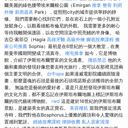
爾美麗的綠色腰帶埃米爾根公園（Emirgan
推拿 整骨
到府
外燴
廚房器具
Park），從熙熙city的城市提供寧靜的靜
修。 我們需要耐心找到它們，並在岩石上的一個小孔附近
放鬆身心，以觀看雄船布倫尼的外觀。 我需要更多的耐心
等待我離開保護區，以在空間渲染中照亮鰭的半身像。 哈
吉亞·索菲亞（Hagia
高雄牙醫
高級外燴
腳底按摩課程
搬
家公司推薦
Sophia）最初是在6世紀的一個大教堂，在奧
斯曼帝國期間變成了清真寺。
南屯推拿
如今，它是博物
館，介紹了伊斯坦布爾豐富的文化遺產。
撥筋禁忌
他的大
廳和畫廊的發現好像您要去時光旅行，您可以在那裡見證兩
個主要文明的合併。
台中spa
如果漫威電影院繼續跟隨漫
畫，那麼靈魂的石頭是最後的石頭塔諾斯必須獲得的全部力
量。 無論您是藝術的愛好者，還是只是想發現伊斯坦布爾
的文化方面，都不要忘記在伊斯坦布爾地圖上標記伊斯坦布
爾的現代藝術博物館。
rwd
這是建於16世紀的伊斯坦布爾
景點，是建築美女的真正寶石。
美容撥筋
當我們接近清真
寺時，我們對他在Bosphorus上優雅的圓頂和令人驚嘆的位
置感到驚訝。
經絡按摩課程
律師收費
私人居家清潔