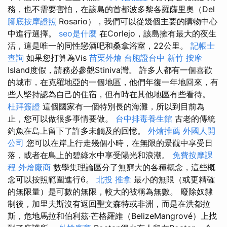
務，也不需要害怕，在該島的首都波多黎各羅薩里奧（Del
腳底按摩證照
Rosario），我們可以從幾個主要的購物中心
中進行選擇。
seo是什麼
在Corlejo，該島擁有最大的夜生
活，這是唯一的同性戀酒吧和桑拿浴室，22公里。
記帳士
查詢
如果您打算為Vis
苗栗外燴
台胞證台中
新竹 按摩
Island度假，請務必參觀Stiniva灣。 許多人都有一個喜歡
的城市，在克羅地亞的一個地區，他們年復一年地回來，有
些人堅持認為自己的住宿，但有時在其他地區有些看待。
杜拜簽證
這個國家有一個特別長的海灘，所以到目前為
止，您可以做很多事情要做。
台中排毒養生館
古老的傳統
釣魚在島上留下了許多未觸及的回憶。
外燴推薦
外國人開
公司
您可以在岸上行走幾個小時，在無限的景觀中享受日
落，或者在島上的碧綠水中享受陽光和浪潮。
免費按摩課
程
外燴廠商
數學集理論區分了無窮大的各種概念，這些概
念可以按照範圍進行6。
北投 推拿
最小的無限（或更精確
的無限量）是可數的無限，較大的被稱為無數。 廢除奴隸
制後，加里夫斯沒有返回聖文森特或非洲，而是在洪都拉
斯，危地馬拉和伯利茲·芒格羅維（BelizeMangrové）上找