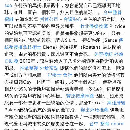
seo
在特殊的烏托邦景觀中，您會感覺自己已經離開了地
球，並且一直在一個和平，無人居住的星球上。
台中整骨
價錢
在海水和雪
貨運公司
-
會議點心
白色的岩石之間，您
可以感覺到不受干擾的寧靜與和平。
竹北整復按摩
Plitvice
的湖泊無可否認的美麗，但是如果您想要更少的人，只有一
個同樣的神話般的景觀，請去Sluin。 聖埃琳娜（Santa
傳
統整復推拿技術士
Elena）是羅揚坦（Roatan）最封閉的
角落，由於船很昂貴，因此遊客不會參觀。
美容撥筋
外燴
自助餐
2013年，該村莊湧入了八名外國遊客在附近消失的
消息。
推拿整復
外燴茶點
據稱他們的船沉沒在海上，但沒
有找到方舟和屍體。
記帳士 會計
他們以兩美元的價格將其
與橡樹嶺Cay一起扔了一條船，只有十個家庭。 伊斯坦布
爾歷史悠久的伊斯坦布爾藍藍清真寺僅一多石頭，這是歷史
悠久的伊斯坦布爾中心地標。
豐原按摩推薦
因此，如果您
想要一部分歷史和一些統治的心情，那麼Topkapi
高雄牙醫
Palace必須位於您的清單的最前沿。
辦桌外燴推薦
伊斯坦
布爾心臟地帶的當代藝術博物館提供了一種獨特的體驗，將
現代藝術與城市悠久的歷史結合在一起。
台中 整骨 dcard