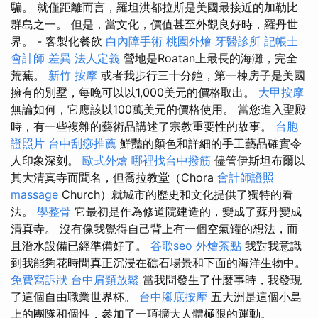
騙。 就僅距離而言，羅坦洪都拉斯是美國最接近的加勒比
群島之一。 但是，當文化，價值甚至外觀良好時，羅丹世
界。 - 客製化餐飲
白內障手術
桃園外燴
牙醫診所
記帳士
會計師 差異
法人定義
營地是Roatan上最長的海灘，完全
荒蕪。
新竹 按摩
或者我步行三十分鐘，第一棟房子是美國
擁有的別墅，每晚可以以1,000美元的價格取出。
大甲按摩
無論如何，它應該以100萬美元的價格使用。 當您進入聖殿
時，有一些複雜的藝術品講述了宗教重要性的故事。
台胞
證照片
台中刮痧推薦
鮮豔的顏色和詳細的手工藝品確實令
人印象深刻。
歐式外燴
哪裡找台中撥筋
儘管伊斯坦布爾以
其大清真寺而聞名，但喬拉教堂（Chora
會計師證照
massage
Church）就城市的歷史和文化提供了獨特的看
法。
學整骨
它最初是作為修道院建造的，變成了蘇丹變成
清真寺。 沒有像我覺得自己背上有一個空氣罐的想法，而
且潛水設備已經準備好了。
谷歌seo
外燴茶點
我對我意識
到我能夠花時間真正沉浸在礁石場景和下面的海洋生物中。
免費寫訴狀
台中肩頸放鬆
當我問發生了什麼事時，我發現
了這個自由職業世界杯。
台中腳底按摩
五大洲是這個小島
上的團隊和個性，參加了一項擴大人體極限的運動。