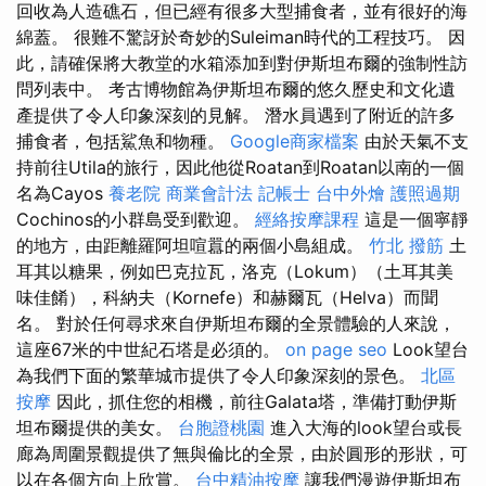
回收為人造礁石，但已經有很多大型捕食​​者，並有很好的海
綿蓋。 很難不驚訝於奇妙的Suleiman時代的工程技巧。 因
此，請確保將大教堂的水箱添加到對伊斯坦布爾的強制性訪
問列表中。 考古博物館為伊斯坦布爾的悠久歷史和文化遺
產提供了令人印象深刻的見解。 潛水員遇到了附近的許多
捕食者，包括鯊魚和物種。
Google商家檔案
由於天氣不支
持前往Utila的旅行，因此他從Roatan到Roatan以南的一個
名為Cayos
養老院
商業會計法 記帳士
台中外燴
護照過期
Cochinos的小群島受到歡迎。
經絡按摩課程
這是一個寧靜
的地方，由距離羅阿坦喧囂的兩個小島組成。
竹北 撥筋
土
耳其以糖果，例如巴克拉瓦，洛克（Lokum）（土耳其美
味佳餚），科納夫（Kornefe）和赫爾瓦（Helva）而聞
名。 對於任何尋求來自伊斯坦布爾的全景體驗的人來說，
這座67米的中世紀石塔是必須的。
on page seo
Look望台
為我們下面的繁華城市提供了令人印象深刻的景色。
北區
按摩
因此，抓住您的相機，前往Galata塔，準備打動伊斯
坦布爾提供的美女。
台胞證桃園
進入大海的look望台或長
廊為周圍景觀提供了無與倫比的全景，由於圓形的形狀，可
以在各個方向上欣賞。
台中精油按摩
讓我們漫遊伊斯坦布