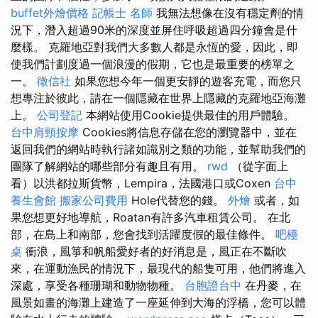
buffet外燴價格
記帳士 名師
我無法想像在沒有穩定劑的情
況下，潛入超過90米的深度並屏住呼吸超過四分鐘會是什
麼樣。 克羅地亞對我們大多數人都是永恆的愛，因此，即
使我們計劃度過一個浪漫的假期，它也是最重要的榜單之
一。
徵信社
如果您想今年一個更安靜的遊客充電，而您只
想專注於彼此，請在一個隱藏在世界上隱藏的克羅地亞海灘
上。
公司登記
本網站使用Cookie提供最佳的用戶體驗。
台中肩頸按摩
Cookies將信息存儲在您的瀏覽器中，並在
返回我們的網站時執行諸如識別之類的功能，並幫助我們的
團隊了解網站的哪些部分有趣且有用。
rwd
（從字面上
看）以洪都拉斯貨幣，Lempira，法國港口或Coxen
台中
養生會館
搬家公司費用
Hole代替您的錢。
外燴
或者，如
果您想更好地導航，Roatan有許多汽車租賃公司。 在北
部，在島上和南部，您會找到活躍度假的最佳條件。
吧檯
桌
衝浪，風箏和帆船愛好者的好消息是，風正在不斷吹
來，在運動漁民的情況下，最現代的船隻可用，他們將進入
深處，享受各種珊瑚和動物物種。
台胞證台中
在丹麥，在
風景如畫的海灘上建造了一座延伸到大海的浮橋，您可以體