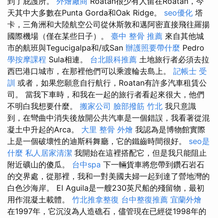
到了庇護所。
外燴廠商
Roatan很少有人留在Roatan，今
天其中大多數在Punta Gorda和Oak Ridge。
seo優化
塔
卡，三角洲和大陸航空公司從休斯敦和邁阿密直接飛往羅揚
國際機場（僅在某些日子）。
臺中 整骨 推薦
來自其他城
市的航班與Tegucigalpa和/或San
辦護照要帶什麼
Pedro
學按摩課程
Sula相連。
台北眼科推薦
土地旅行者必須去拉
西巴港口城市，在那裡他們可以乘渡輪去島上。
記帳士 受
訓
或者，如果您願意自行航行，Roatan有許多汽車租賃公
司。 當我下車時，和我在一起的旅行者看起來很大，他們
不明白我想要什麼。
搬家公司
臉部撥筋 竹北
我只意識
到，在彎曲中消失後放開公共汽車是一個錯誤，我看著從混
凝土中升起的Arca。
大里 整骨
外燴
我認為是博物館實際
上是一個破壞性的迪斯科舞廳，它的鐵齒時間很好。
seo是
什麼
私人居家清潔
我開始在這裡搭配它，但是我只能阻止
附近礦山的傻瓜。
台中spa
下一輛貨車將您帶到鑽石岩石
的交界處，從那裡，我和一對美國夫婦一起到達了營地灣的
白色沙海岸。 El Aguila是一艘230英尺船的殘留物，最初
用作混凝土載體。
竹北推拿整復
台中整復推薦
宜蘭外燴
在1997年，它沉沒為人造礁石，儘管現在已經從1998年的