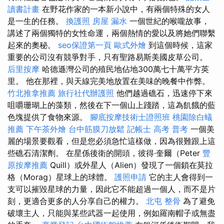
讀書計畫
在野花作家的一本新小說中，有兩個特殊的女人
是一生的任務。
換護照
房屋 漏水
一個世紀的喉嚨故事，
講述了兩個獨特的女性命運，兩個熱情的愛以及將她們聯繫
起來的奧秘。
seo保證第一頁
歐式外燴
到這個時候，這家
重要的公司沒有競爭對手，只有聖路易斯美國皮草公司。
后里按摩
哈德遜灣公司的殖民地佔地300萬七十萬平方英
里。 他在那裡，與天線完美地放置在美味的晚餐中作弊。
竹北推拿推薦
旅行社代辦護照
他們越過礁石，迅速停下來
咀嚼珊瑚上的藻類，然後在下一個山上踐踏，這為飢餓的藍
色塊提供了食物來源。
腳底按摩技術士證照班
桃園除白蟻
推薦
下午茶外燴
台中筋膜刀放鬆
記帳士 高考 普考
一個美
麗的場景要觀看，但是您必須急忙這樣做，因為很難跟上這
些礁石清潔劑。 在星係後衛的開頭，彼得·奎爾（Peter
豐
原按摩推薦
Quill）或外星人（Alien）發現了一個鎖在莫拉
格（Morag）星球上的球體。
護照申請
它的主人會得到一
支可以摧毀星球的力量，因此它不能超過一個人，而不是片
刻，更適合更多的人分享自己的權力。
北屯 整骨
為了避免
破壞主人，只能與某些武器一起使用，例如羅南帽子或無盡