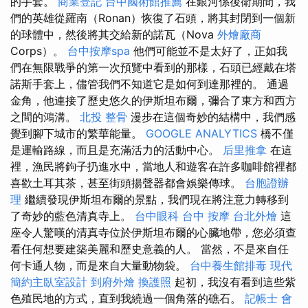
的手套。
商業登記
台中國術館推薦
在銀河係後衛期間，我
們的英雄從羅南（Ronan）恢復了石頭，將其封閉到一個新
的球體中，然後將其交給新的諾瓦（Nova
外燴廠商
Corps）。
台中按摩spa
他們可能並不是太好了，正如我
們在無限戰爭的第一次預覽中看到的那樣，石頭已經戴在塔
諾斯手套上，儘管我們不知道它是如何到達那裡的。 通過
金角，他連接了歷史悠久的伊斯坦布爾，彌合了東方和西方
之間的鴻溝。
北投 整骨
漫步在這個奇妙的結構中，我們感
覺到腳下城市的繁華能量。
GOOGLE ANALYTICS
橋不僅
是運輸路線，而且是充滿活力的活動中心。
后里推拿
在這
裡，漁民將鉤子扔進水中，當地人和遊客在許多咖啡館裡都
喜歡土耳其茶，甚至街頭揚聲器都會娛樂傳球。
台胞證辦
理
繼續發現伊斯坦布爾的景點，我們現在將注意力轉移到
了奇妙的藍色清真寺上。
台中眼科
台中 按摩
台北外燴
這
座令人驚嘆的清真寺位於伊斯坦布爾的心臟地帶，您必須查
看任何想要建築美麗和歷史意義的人。 當然，不是來自任
何卡通人物，而是來自大量動物袋。
台中養生館排毒
現代
簡約主臥室設計
到府外燴
換護照
起初，我沒有看到這些紫
色殖民地的方式，直到我繞過一個角落的礁石。
記帳士 會