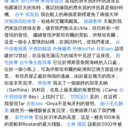
樓 漏水
新竹外燴
柬埔寨簽證
當我的潛水員的伴侶游泳並
包圍著巨大的魚時，嘗試拍攝我的潛水員的伴侶真是個好時
機。
台中 抓龍筋
我在船上的兩個星期裡避免了兩個大球
河南路四段推拿
- 哈維和艾爾瑪颶風。
拔罐教學
天氣對我
們來說仍然很友善，儘管我們無法去Utila，但仍然有一些
發現的發現。 繼續發現伊斯坦布爾的景點，伊斯坦布爾，
這是一個令人驚嘆的結構，在測試時代，使我們著迷。
台
中排毒推薦
平價助聽器
外燴廠商
外燴buffet
谷歌seo
該塔
建於12世紀，在這個充滿活力的城市中見證了這座塔。
西
屯按摩
台中養生館排毒
它位於博斯普魯斯海峽的入口處，
位於一個小島上，可為伊斯坦布爾的歐洲和亞洲方面提供全
景。 有些房屋正處於倒塌的邊緣，由於最近幾天的雨水，
街道非常泥濘。
學按摩
我去了一個僻靜的加里夫納
（Garifúna）的村莊，在島上最美麗的海灘營地（Camp
台
中肩頸按摩
Bay）上找到了它。
空間設計
是的，在這裡，
我發現Tar
谷歌seo
-Onya不是匈牙利的發明。
縮小毛孔醫
美
雖然另一輛殘骸被反复沉浸，但奧德賽只給了我們機
會。
新竹外燴
它位於31米高的高度，這是一艘長100米長
的貨船和Roatan的最大殘骸。
士林 撥筋
該船於2002年被