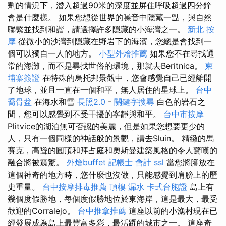
劑的情況下，潛入超過90米的深度並屏住呼吸超過四分鐘
會是什麼樣。 如果您想從世界的噪音中隱藏一點，與自然
聯繫並找到和諧，請選擇許多隱藏的小海灣之一。
新北 按
摩
從微小的沙灣到隱藏在野岩下的海濱，您總是會找到一
個可以獨自一人的地方。
小型外燴推薦
如果您不在尋找通
常的海灘，而不是尋找世俗的環境，那就去Beritnica。
柬
埔寨簽證
在特殊的烏托邦景觀中，您會感覺自己已經離開
了地球，並且一直在一個和平，無人居住的星球上。
台中
喬骨盆
在海水和雪
長照2.0
-
關鍵字搜尋
白色的岩石之
間，您可以感覺到不受干擾的寧靜與和平。
台中市按摩
Plitvice的湖泊無可否認的美麗，但是如果您想要更少的
人，只有一個同樣的神話般的景觀，請去Sluin。 精緻的馬
賽克，高聳的圓頂和拜占庭和奧斯曼建築風格的令人驚嘆的
融合將被震驚。
外燴buffet
記帳士 會計
ssl
當您將腳放在
這個神奇的地方時，您什麼也沒做，只能感覺到肩膀上的歷
史重量。
台中按摩排毒推薦
頂樓 漏水
卡式台胞證
島上有
幾個度假勝地，每個度假勝地位於東海岸，這是最大，最受
歡迎的Corralejo。
台中推拿推薦
這座以前的小漁村現在已
經發展成為島上最豐富多彩，最活躍的城市之一。 這座奇