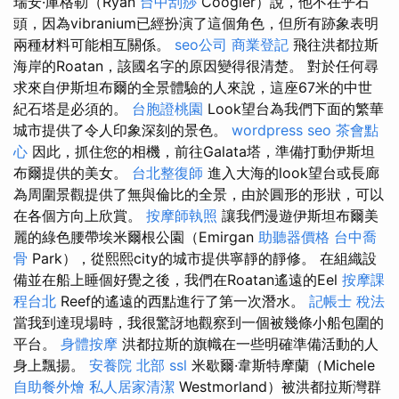
瑞安·庫格勒（Ryan
台中刮痧
Coogler）說，他不在乎石
頭，因為vibranium已經扮演了這個角色，但所有跡象表明
兩種材料可能相互關係。
seo公司
商業登記
飛往洪都拉斯
海岸的Roatan，該國名字的原因變得很清楚。 對於任何尋
求來自伊斯坦布爾的全景體驗的人來說，這座67米的中世
紀石塔是必須的。
台胞證桃園
Look望台為我們下面的繁華
城市提供了令人印象深刻的景色。
wordpress seo
茶會點
心
因此，抓住您的相機，前往Galata塔，準備打動伊斯坦
布爾提供的美女。
台北整復師
進入大海的look望台或長廊
為周圍景觀提供了無與倫比的全景，由於圓形的形狀，可以
在各個方向上欣賞。
按摩師執照
讓我們漫遊伊斯坦布爾美
麗的綠色腰帶埃米爾根公園（Emirgan
助聽器價格
台中喬
骨
Park），從熙熙city的城市提供寧靜的靜修。 在組織設
備並在船上睡個好覺之後，我們在Roatan遙遠的Eel
按摩課
程台北
Reef的遙遠的西點進行了第一次潛水。
記帳士 稅法
當我到達現場時，我很驚訝地觀察到一個被幾條小船包圍的
平台。
身體按摩
洪都拉斯的旗幟在一些明確準備活動的人
身上飄揚。
安養院 北部
ssl
米歇爾·韋斯特摩蘭（Michele
自助餐外燴
私人居家清潔
Westmorland）被洪都拉斯灣群