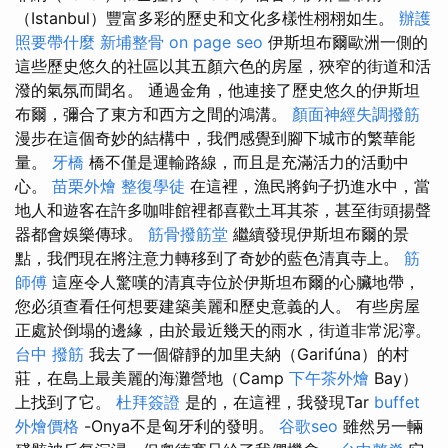
（Istanbul）豐富多彩的歷史和文化多樣性栩栩如生。
辦護
照要帶什麼
新埔整骨
on page seo
伊斯坦布爾歐洲一側的
這些歷史悠久的社區以其五顏六色的房屋，狹窄的街道和活
潑的氣氛而聞名。 通過金角，他連接了歷史悠久的伊斯坦
布爾，彌合了東方和西方之間的鴻溝。
顏面神經失調撥筋
漫步在這個奇妙的結構中，我們感覺到腳下城市的繁華能
量。
牙橋
橋不僅是運輸路線，而且是充滿活力的活動中
心。
苗栗外燴
整復學徒
在這裡，漁民將鉤子扔進水中，當
地人和遊客在許多咖啡館裡都喜歡土耳其茶，甚至街頭揚聲
器都會娛樂傳球。
筋骨撥筋堂
繼續發現伊斯坦布爾的景
點，我們現在將注意力轉移到了奇妙的藍色清真寺上。
筋
師傅
這座令人驚嘆的清真寺位於伊斯坦布爾的心臟地帶，
您必須查看任何想要建築美麗和歷史意義的人。 有些房屋
正處於倒塌的邊緣，由於最近幾天的雨水，街道非常泥濘。
台中 撥筋
我去了一個僻靜的加里夫納（Garifúna）的村
莊，在島上最美麗的海灘營地（Camp
下午茶外燴
Bay）
上找到了它。
杜拜簽證
是的，在這裡，我發現Tar
buffet
外燴價格
-Onya不是匈牙利的發明。
谷歌seo
雖然另一輛