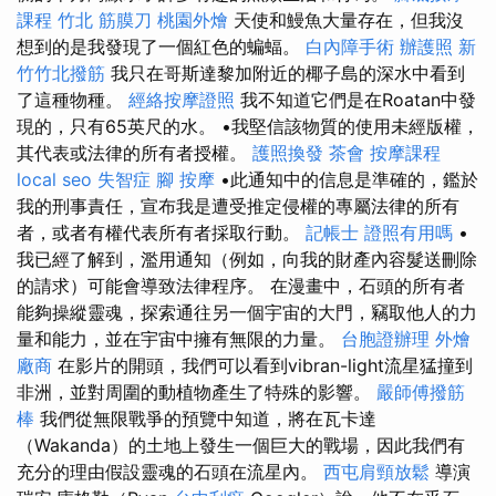
課程
竹北 筋膜刀
桃園外燴
天使和鰻魚大量存在，但我沒
想到的是我發現了一個紅色的蝙蝠。
白內障手術
辦護照
新
竹竹北撥筋
我只在哥斯達黎加附近的椰子島的深水中看到
了這種物種。
經絡按摩證照
我不知道它們是在Roatan中發
現的，只有65英尺的水。 •我堅信該物質的使用未經版權，
其代表或法律的所有者授權。
護照換發
茶會
按摩課程
local seo
失智症
腳 按摩
•此通知中的信息是準確的，鑑於
我的刑事責任，宣布我是遭受推定侵權的專屬法律的所有
者，或者有權代表所有者採取行動。
記帳士 證照有用嗎
•
我已經了解到，濫用通知（例如，向我的財產內容髮送刪除
的請求）可能會導致法律程序。 在漫畫中，石頭的所有者
能夠操縱靈魂，探索通往另一個宇宙的大門，竊取他人的力
量和能力，並在宇宙中擁有無限的力量。
台胞證辦理
外燴
廠商
在影片的開頭，我們可以看到vibran-light流星猛撞到
非洲，並對周圍的動植物產生了特殊的影響。
嚴師傅撥筋
棒
我們從無限戰爭的預覽中知道，將在瓦卡達
（Wakanda）的土地上發生一個巨大的戰場，因此我們有
充分的理由假設靈魂的石頭在流星內。
西屯肩頸放鬆
導演