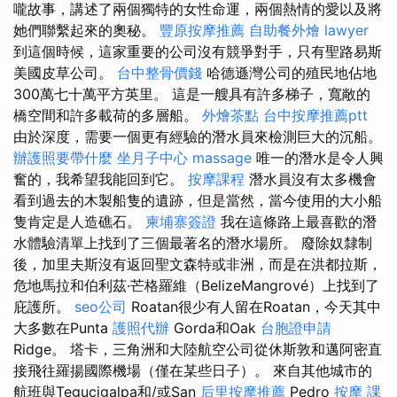
嚨故事，講述了兩個獨特的女性命運，兩個熱情的愛以及將
她們聯繫起來的奧秘。
豐原按摩推薦
自助餐外燴
lawyer
到這個時候，這家重要的公司沒有競爭對手，只有聖路易斯
美國皮草公司。
台中整骨價錢
哈德遜灣公司的殖民地佔地
300萬七十萬平方英里。 這是一艘具有許多梯子，寬敞的
橋空間和許多載荷的多層船。
外燴茶點
台中按摩推薦ptt
由於深度，需要一個更有經驗的潛水員來檢測巨大的沉船。
辦護照要帶什麼
坐月子中心
massage
唯一的潛水是令人興
奮的，我希望我能回到它。
按摩課程
潛水員沒有太多機會
看到過去的木製船隻的遺跡，但是當然，當今使用的大小船
隻肯定是人造礁石。
柬埔寨簽證
我在這條路上最喜歡的潛
水體驗清單上找到了三個最著名的潛水場所。 廢除奴隸制
後，加里夫斯沒有返回聖文森特或非洲，而是在洪都拉斯，
危地馬拉和伯利茲·芒格羅維（BelizeMangrové）上找到了
庇護所。
seo公司
Roatan很少有人留在Roatan，今天其中
大多數在Punta
護照代辦
Gorda和Oak
台胞證申請
Ridge。 塔卡，三角洲和大陸航空公司從休斯敦和邁阿密直
接飛往羅揚國際機場（僅在某些日子）。 來自其他城市的
航班與Tegucigalpa和/或San
后里按摩推薦
Pedro
按摩 課