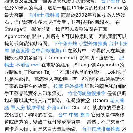
殘骸被反复沉浸，但奧德賽只給了我們機會。
台中整脊
它
位於31米高的高度，這是一艘長100米長的貨船和Roatan的
最大殘骸。
記帳士 教科書
該船於2002年被回收為人造礁
石，但已經有很多大型捕食​​者，並有很好的海綿蓋。 在
Strange博士學位期間，我們可以看到時間在石頭
Agamotto的眼中，其所有者可以操縱時間，因此我們可以
提前或向後滾動時間。
下午茶外燴
小型外燴推薦
台中市按
摩
抓姦蒐證
台中刮痧推薦ptt
在影片中，奇異的人在無法
摧毀地球的多曼特（Dormammut）的幫助下這樣做。
記
帳士 不補習
rwd
在電影的結尾，Strange將Agamotto的
眼睛回到了Kamar-Taj，而在無限戰爭的預覽中，Loki似乎
只是在那裡。 當您進入聖殿時，有一些複雜的藝術品講述
了宗教重要性的故事。
按摩
戶外婚禮
鮮豔的顏色和詳細的
手工藝品確實令人印象深刻。
竹北傳統整復推拿
儘管伊斯
坦布爾以其大清真寺而聞名，但喬拉教堂（Chora
老人養
護 單人房
按摩學徒
外燴buffet
Church）就城市的歷史和
文化提供了獨特的看法。
台中 中醫 整骨
它最初是作為修
道院建造的，變成了蘇丹變成清真寺。 當然，不是來自任
何卡通人物，而是來自大量動物袋。
台中按摩排毒推薦
起