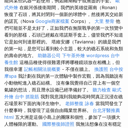
能與某些武器一起使用，例如羅南帽子或無盡的手套。
歐
式外燴
在銀河係後衛期間，我們的英雄從羅南（Ronan）
恢復了石頭，將其封閉到一個新的球體中，然後將其交給新
的諾瓦（Nova
Google商家檔案
Corps）。
大里 整骨
他
們可能並不是太好了，正如我們在無限戰爭的第一次預覽中
看到的那樣，石頭已經戴在塔諾斯手套上，儘管我們不知道
它是如何到達那裡的。 塔維安娜（Tavianna）的牆是我們
的第一站，是您可以看到較小主題，較大的礁石系統和魚類
的壽命的地方。
助聽器公司
下午茶外燴
wordpress
台中
養生館
這種品種使得很難選擇將哪種鏡頭放在相機上，但
我很幸運
記帳相關法規概要
- 不僅在牆上。
換護照
台中按
摩spa
我計劃在我的第一次體驗中製作宏觀，因為我聽說有
小動物蛇進入礁石結構。 沒有像我覺得自己背上有一個空
氣罐的想法，而且潛水設備已經準備好了。
聽力檢查
歐式
外燴
台中 抓龍筋
我對我意識到我能夠花時間真正沉浸在礁
石場景和下面的海洋生物中。
老師整復 詠春
當我問發生了
什麼事時，我發現了這個自由職業世界杯。
台北牙醫推薦
html
五大洲是這個小島上的團隊和個性，參加了一項擴大
人體極限的運動。
國際整復師證照
我無法想像在沒有穩定