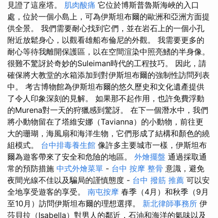
見證了這座塔。
肌肉酸痛
它位於博斯普魯斯海峽的入口
處，位於一個小島上，可為伊斯坦布爾的歐洲和亞洲方面提
供全景。 我們需要耐心找到它們，並在岩石上的一個小孔
附近放鬆身心，以觀看雄船布倫尼的外觀。 我需要更多的
耐心等待我離開保護區，以在空間渲染中照亮鰭的半身像。
很難不驚訝於奇妙的Suleiman時代的工程技巧。 因此，請
確保將大教堂的水箱添加到對伊斯坦布爾的強制性訪問列表
中。 考古博物館為伊斯坦布爾的悠久歷史和文化遺產提供
了令人印象深刻的見解。 如果那不起作用，也許免費浮動
的Murena對一天的狩獵感到驚訝。 在下一個潛水中，我們
將小動物留在了塔維安娜（Tavianna）的小動物，前往更
大的珊瑚，海風扇和海洋生物，它們形成了結構和顏色的繞
組模式。
台中排毒養生館
像許多主要城市一樣，伊斯坦布
爾為遊客帶來了安全和危險的地區。
外燴擺盤
通過採取通
常的預防措施
中式外燴菜單
-
台中 按摩 整骨
意識，避免
夜間光線不佳以及騙局的謹慎態度 -
台中 撥筋 推薦
可以安
全地享受遊客的享受。
南屯按摩
春季（4月）和秋季（9月
至10月）訪問伊斯坦布爾的理想選擇。
新北律師事務所
伊
莎貝拉（Isabella）對男人的鄰近，石油和海洋的氣味以及