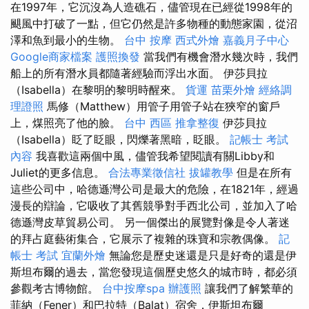
在1997年，它沉沒為人造礁石，儘管現在已經從1998年的
颶風中打破了一點，但它仍然是許多物種的動態家園，從沼
澤和魚到最小的生物。
台中 按摩
西式外燴
嘉義月子中心
Google商家檔案
護照換發
當我們有機會潛水幾次時，我們
船上的所有潛水員都隨著經驗而浮出水面。 伊莎貝拉
（Isabella）在黎明的黎明時醒來。
貨運
苗栗外燴
經絡調
理證照
馬修（Matthew）用管子用管子站在狹窄的窗戶
上，煤照亮了他的臉。
台中 西區 推拿整復
伊莎貝拉
（Isabella）眨了眨眼，閃爍著黑暗，眨眼。
記帳士 考試
內容
我喜歡這兩個中風，儘管我希望閱讀有關Libby和
Juliet的更多信息。
合法專業徵信社
拔罐教學
但是在所有
這些公司中，哈德遜灣公司是最大的危險，在1821年，經過
漫長的辯論，它吸收了其舊競爭對手西北公司，並加入了哈
德遜灣皮草貿易公司。 另一個傑出的展覽對像是令人著迷
的拜占庭藝術集合，它展示了複雜的珠寶和宗教偶像。
記
帳士 考試
宜蘭外燴
無論您是歷史迷還是只是好奇的還是伊
斯坦布爾的過去，當您發現這個歷史悠久的城市時，都必須
參觀考古博物館。
台中按摩spa
辦護照
讓我們了解繁華的
菲納（Fener）和巴拉特（Balat）宿舍，伊斯坦布爾