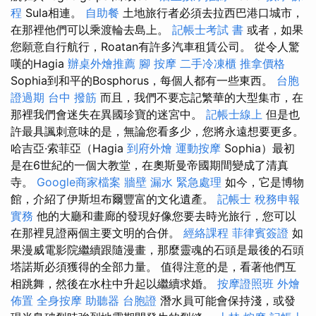
程
Sula相連。
自助餐
土地旅行者必須去拉西巴港口城市，
在那裡他們可以乘渡輪去島上。
記帳士考試 書
或者，如果
您願意自行航行，Roatan有許多汽車租賃公司。 從令人驚
嘆的Hagia
辦桌外燴推薦
腳 按摩
二手冷凍櫃
推拿價格
Sophia到和平的Bosphorus，每個人都有一些東西。
台胞
證過期
台中 撥筋
而且，我們不要忘記繁華的大型集市，在
那裡我們會迷失在異國珍寶的迷宮中。
記帳士線上
但是也
許最具諷刺意味的是，無論您看多少，您將永遠想要更多。
哈吉亞·索菲亞（Hagia
到府外燴
運動按摩
Sophia）最初
是在6世紀的一個大教堂，在奧斯曼帝國期間變成了清真
寺。
Google商家檔案
牆壁 漏水 緊急處理
如今，它是博物
館，介紹了伊斯坦布爾豐富的文化遺產。
記帳士 稅務申報
實務
他的大廳和畫廊的發現好像您要去時光旅行，您可以
在那裡見證兩個主要文明的合併。
經絡課程
菲律賓簽證
如
果漫威電影院繼續跟隨漫畫，那麼靈魂的石頭是最後的石頭
塔諾斯必須獲得的全部力量。 值得注意的是，看著他們互
相跳舞，然後在水柱中升起以繼續求婚。
按摩證照班
外燴
佈置
全身按摩
助聽器
台胞證
潛水員可能會保持淺，或發