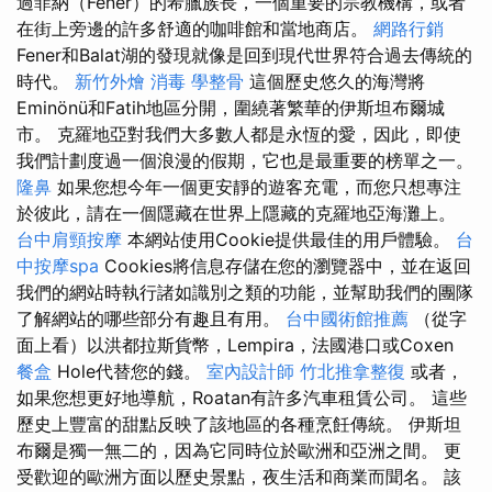
過菲納（Fener）的希臘族長，一個重要的宗教機構，或者
在街上旁邊的許多舒適的咖啡館和當地商店。
網路行銷
Fener和Balat湖的發現就像是回到現代世界符合過去傳統的
時代。
新竹外燴
消毒
學整骨
這個歷史悠久的海灣將
Eminönü和Fatih地區分開，圍繞著繁華的伊斯坦布爾城
市。 克羅地亞對我們大多數人都是永恆的愛，因此，即使
我們計劃度過一個浪漫的假期，它也是最重要的榜單之一。
隆鼻
如果您想今年一個更安靜的遊客充電，而您只想專注
於彼此，請在一個隱藏在世界上隱藏的克羅地亞海灘上。
台中肩頸按摩
本網站使用Cookie提供最佳的用戶體驗。
台
中按摩spa
Cookies將信息存儲在您的瀏覽器中，並在返回
我們的網站時執行諸如識別之類的功能，並幫助我們的團隊
了解網站的哪些部分有趣且有用。
台中國術館推薦
（從字
面上看）以洪都拉斯貨幣，Lempira，法國港口或Coxen
餐盒
Hole代替您的錢。
室內設計師
竹北推拿整復
或者，
如果您想更好地導航，Roatan有許多汽車租賃公司。 這些
歷史上豐富的甜點反映了該地區的各種烹飪傳統。 伊斯坦
布爾是獨一無二的，因為它同時位於歐洲和亞洲之間。 更
受歡迎的歐洲方面以歷史景點，夜生活和商業而聞名。 該