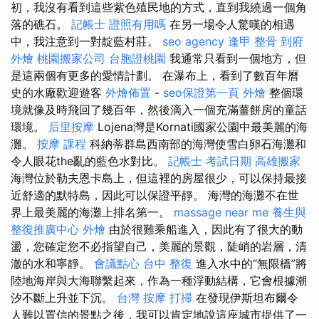
初，我沒有看到這些紫色殖民地的方式，直到我繞過一個角
落的礁石。
記帳士 證照有用嗎
在另一場令人驚嘆的相遇
中，我注意到一對靛藍村莊。
seo agency
逢甲 整骨
到府
外燴
桃園搬家公司
台胞證桃園
我通常只看到一個地方，但
是這兩個有更多的愛情計劃。 在瀑布上，看到了數百年曆
史的水廠歡迎遊客
外燴佈置
-
seo保證第一頁
外燴
整個環
境就像及時飛回了幾百年，然後滴入一個充滿薑餅房的童話
環境。
后里按摩
Lojena灣是Kornati國家公園中最美麗的海
灘。
按摩 課程
科納蒂群島西南部的海灣使雪白卵石海灘和
令人眼花the亂的藍色水對比。
記帳士 考試日期
高雄搬家
海灣位於勒夫恩卡島上，但這裡的房屋很少，可以保持最接
近舒適的默特島，因此可以保證平靜。 海灣的海灘不在世
界上最美麗的海灘上排名第一。
massage near me
養生與
整復推廣中心
外燴
由於很難乘船進入，因此有了很大的動
盪，您確定您不必指望自己，美麗的景觀，陡峭的岩層，清
澈的水和寧靜。
會議點心
台中 整復
進入水中的“無限橋”將
陸地海岸與大海聯繫起來，作為一種浮動結構，它會根據潮
汐不斷上升並下沉。
台灣 按摩
打掃
在發現伊斯坦布爾令
人難以置信的景點之後，我可以肯定地說這座城市提供了一