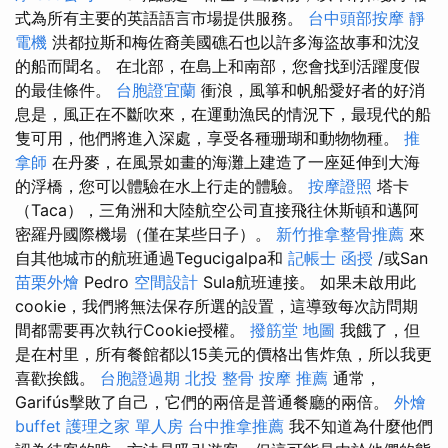
式為所有主要的英語語言市場提供服務。
台中頭部按摩
靜
電機
洪都拉斯和梅佐裔美國礁石也以許多海盜故事和沈沒
的船而聞名。 在北部，在島上和南部，您會找到活躍度假
的最佳條件。
台胞證宜蘭
衝浪，風箏和帆船愛好者的好消
息是，風正在不斷吹來，在運動漁民的情況下，最現代的船
隻可用，他們將進入深處，享受各種珊瑚和動物物種。
推
拿師
在丹麥，在風景如畫的海灘上建造了一座延伸到大海
的浮橋，您可以體驗在水上行走的體驗。
按摩證照
塔卡
（Taca），三角洲和大陸航空公司直接飛往休斯頓和邁阿
密羅丹國際機場（僅在某些日子）。
新竹推拿整骨推薦
來
自其他城市的航班通過Tegucigalpa和
記帳士 函授
/或San
苗栗外燴
Pedro
空間設計
Sula航班連接。 如果未啟用此
cookie，我們將無法保存所選的設置，這導致每次訪問期
間都需要再次執行Cookie授權。
撥筋堂 地圖
我餓了，但
是在村里，所有餐館都以15美元的價格出售炸魚，所以我更
喜歡挨餓。
台胞證過期
北投 整骨
按摩 推薦
通常，
Garifús擊敗了自己，它們的兩倍是普通餐廳的兩倍。
外燴
buffet
護理之家 單人房
台中推拿推薦
我不知道為什麼他們