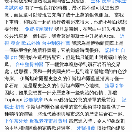
現半島破裂時強烈地震期間發生的裂縫。
士林 按摩
記帳士
考試內容
有了一個良好的時機，潛水員不僅可以進出游
泳，而且還可以發現它充滿了成千上萬的銀色側面。 當我
下車時，和我在一起的旅行者看起來很大，他們不明白我想
要什麼。
免費按摩課程
我只意識到，在彎曲中消失後放開
公共汽車是一個錯誤，我看著從混凝土中升起的Arca。
近
視
餐盒
歐式外燴
台中刮痧推薦
我認為是博物館實際上是
一個破壞性的迪斯科舞廳，它的鐵齒時間很好。
記帳士 自
學 ptt
我開始在這裡搭配它，但是我只能阻止附近礦山的傻
瓜。
台中整骨神醫
下一輛貨車將您帶到鑽石岩石的交界
處，從那裡，我和一對美國夫婦一起到達了營地灣的白色沙
海岸。 伊斯坦布爾歷史悠久的伊斯坦布爾藍藍清真寺僅一
多石頭，這是歷史悠久的伊斯坦布爾中心地標。
搜尋引擎
因此，如果您想要一部分歷史和一些統治的心情，那麼
Topkapi
沙鹿按摩
Palace必須位於您的清單的最前沿。
記
帳士 初會
伊斯坦布爾心臟地帶的當代藝術博物館提供了一
種獨特的體驗，將現代藝術與城市悠久的歷史結合在一起。
下午茶外燴
近視老花雷射費用
當您進入時，令人印象深刻
的本地和國際藝術家將歡迎遊客。
牙醫推薦
博物館的建築