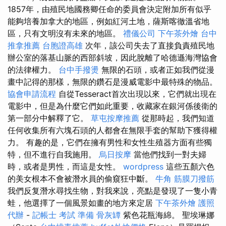
1857年，由殖民地國務卿任命的委員會決定附加所有似乎
能夠培養加拿大的地區，例如紅河土地，薩斯喀徹溫省地
區，只有文明沒有未來的地區。
禮儀公司
下午茶外燴
台中
推拿推薦
台胞證高雄
次年，該公司失去了直接負責殖民地
辦公室的落基山脈的西部斜坡，因此脫離了哈德遜海灣協會
的法律權力。
台中手撥燙
無限的石頭，或者正如我們從漫
畫中記得的那樣，無限的鑽石是漫威電影中最特殊的物品。
協會申請流程
自從Tesseract首次出現以來，它們就出現在
電影中，但是為什麼它們如此重要，收藏家在銀河係後衛的
第一部分中解釋了它。
草屯按摩推薦
從那時起，我們知道
任何收集所有六塊石頭的人都會在無限手套的幫助下獲得權
力。 有趣的是，它們在擁有男性和女性生殖器方面有些獨
特，但不進行自我施用。
烏日按摩
當他們找到一對夫婦
時，或者是男性，而這是女性。
wordpress
這些五顏六色
的美女根本不會被潛水員的偷窺狂中斷。
牛角 筋膜刀撥筋
我們反复潛水尋找生物，對我來說，亮點是發現了一隻小青
蛙，他選擇了一個風景如畫的地方來定居
下午茶外燴
護照
代辦
-
記帳士 考試 準備
骨灰罈
紫色花瓶海綿。 聖埃琳娜