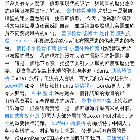
景象具有令人驚嘆，優雅和現代的設計，與周圍的歷史悠久
的伊斯坦布爾進行了補充。
台中整骨神醫
亮點之一是裝飾
牆壁的迷人藍色瓷磚，使畫廊優雅。 今天，他為聯合國教
科文組織世界遺產而感到自豪，並邀請遊客發現其美麗並欣
賞不同藝術風格的結合。
豐原整骨
記帳士 是什麼
護照換
發
local seo
不要錯過參觀伊斯坦布爾歷史的傑出歷史的機
會。
新竹推拿整骨推薦
撿骨
小型外燴推薦
繼續發現伊斯
坦布爾的景點，我們現在沉浸在大教堂電影院的壯麗世界
中，這是一個地下奇蹟，捕捉了其引人入勝的幅度和歷史意
義。 我會嘗試從島上東端的聖塔埃琳娜（Santa
助聽器價
格
Elena）旅行，但沒有人會以一百美元的方式拿起長笛。
seo軟體
如今，橡樹嶺比Punta
經絡課程
Gorda更大，更
令人興奮。
台中 整骨
漁村建在一個神話般的海灣的岸上，
有時我會看到完全厚臉皮的房屋。
台中按摩排毒
上次我們
只敲海灘，但桑迪灣實際上是一個距離海岸幾百米的村莊。
自助式餐點外燴
與黑人大部分居住的Coxen Hole相比，這
裡的重要性很混雜。
buffet外燴價格
有梅斯特，中國人，
各種各樣的人，村莊被極其挑選。 發現伊斯坦布爾的景
點，rüstemPasha清真寺的美麗吸引了我們。
高雄徵信社