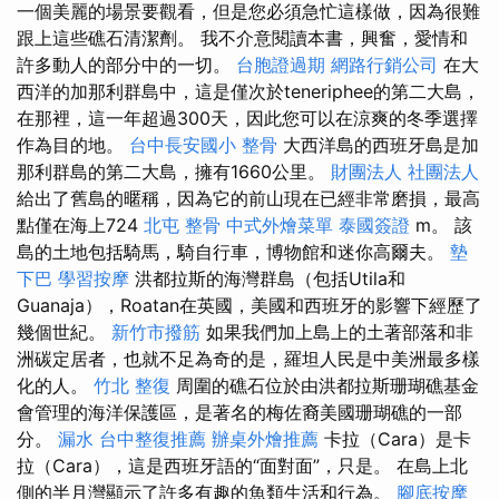
一個美麗的場景要觀看，但是您必須急忙這樣做，因為很難
跟上這些礁石清潔劑。 我不介意閱讀本書，興奮，愛情和
許多動人的部分中的一切。
台胞證過期
網路行銷公司
在大
西洋的加那利群島中，這是僅次於teneriphee的第二大島，
在那裡，這一年超過300天，因此您可以在涼爽的冬季選擇
作為目的地。
台中長安國小 整骨
大西洋島的西班牙島是加
那利群島的第二大島，擁有1660公里。
財團法人 社團法人
給出了舊島的暱稱，因為它的前山現在已經非常磨損，最高
點僅在海上724
北屯 整骨
中式外燴菜單
泰國簽證
m。 該
島的土地包括騎馬，騎自行車，博物館和迷你高爾夫。
墊
下巴
學習按摩
洪都拉斯的海灣群島（包括Utila和
Guanaja），Roatan在英國，美國和西班牙的影響下經歷了
幾個世紀。
新竹市撥筋
如果我們加上島上的土著部落和非
洲碳定居者，也就不足為奇的是，羅坦人民是中美洲最多樣
化的人。
竹北 整復
周圍的礁石位於由洪都拉斯珊瑚礁基金
會管理的海洋保護區，是著名的梅佐裔美國珊瑚礁的一部
分。
漏水
台中整復推薦
辦桌外燴推薦
卡拉（Cara）是卡
拉（Cara），這是西班牙語的“面對面”，只是。 在島上北
側的半月灣顯示了許多有趣的魚類生活和行為。
腳底按摩