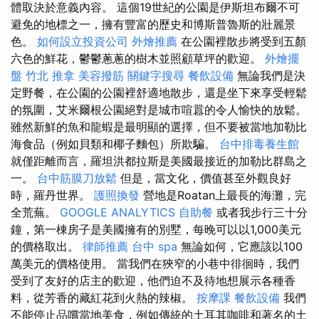
體取決於意義內容。 這個19世紀的公園是伊斯坦布爾不可
避免的地標之一，擁有豐富的歷史和博斯普魯斯的壯麗景
色。
如何設立投資公司
外燴推薦
在公園裡散步將受到五顏
六色的鮮花，鬱鬱蔥蔥的樹木並照顧草坪的歡迎。
外燴擺
盤
竹北 推拿
美容撥筋
關鍵字搜尋
餐飲設備
無論我們是決
定野餐，在公園的公園裡舒適地散步，還是坐下來享受輕鬆
的氛圍，艾米爾根公園絕對是城市喧囂的令人愉快的放鬆。
雖然新鮮的魚和龍蝦是最明顯的選擇，但不要被當地加勒比
海食品（例如貝類和椰子麵包）所欺騙。
台中排毒養生館
就僅距離而言，羅坦洪都拉斯是美國最接近的加勒比群島之
一。
台中筋膜刀放鬆
但是，當文化，價值甚至外觀良好
時，羅丹世界。
護照換發
營地是Roatan上最長的海灘，完
全荒蕪。
GOOGLE ANALYTICS
自助餐
或者我步行三十分
鐘，第一棟房子是美國擁有的別墅，每晚可以以1,000美元
的價格取出。
律師推薦
台中 spa
無論如何，它應該以100
萬美元的價格使用。 當我們在狹窄的小巷中徘徊時，我們
受到了友好的店主的歡迎，他們迫不及待地想展示各種香
料，從芳香的藏紅花到火熱的辣椒。
按摩課
餐飲設備
我們
不能停止品嚐當地美食，例如傳統的土耳其咖啡和著名的土