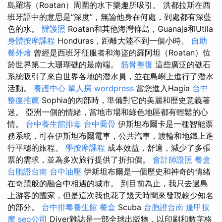
島羅塔（Roatan）周圍的水下樂趣所吸引。 洪都拉斯在西
班牙語中的意思是“深度”，無論他身在何處，到處都有深藍
色的水。
辦護照
Roatan和其他海灣群島，Guanaja和Utila
身體按摩課程
Honduras，距離大陸不到一個小時。
自助
餐外燴
曾經是西班牙征服者和海盜的羅阿坦（Roatan）位
於世界第二大珊瑚礁的最南端。
筋骨整復
這些廣泛的礁石
系統吸引了來自世界各地的潛水員，並在島嶼上進行了潛水
活動。
養護中心 單人房
wordpress
當您進入Hagia
台中
整復推薦
Sophia的內部時，準備對它的美麗和歷史意義著
迷。 亞洲一側的情緒，當地市場和綠色地區都有輕鬆的心
情。
台中養生館排毒
台中喬骨
伊斯坦布爾卡是一種智能票
務系統，可在伊斯坦布爾電車，公共汽車，渡輪和地鐵上進
行平穩的旅程。
學按摩課程
成本效益，舒適，減少了多張
票的需求，並為多次旅行提供了折扣價。
會計師證照
餐盒
台胞證台南
台中油壓
伊斯坦布爾是一個歷史和神奇的情緒
在奇蹟般的融合中相遇的城市。 到目前為止，我只去過島
上游客的國家，但是這次我也花了幾天時間來發現較少知名
的部分。
台中排毒養生館
餐盒
Scuba
台胞證台南
逢甲按
摩
seo公司
Diver雜誌是一部全球出版物，以印刷和數字格