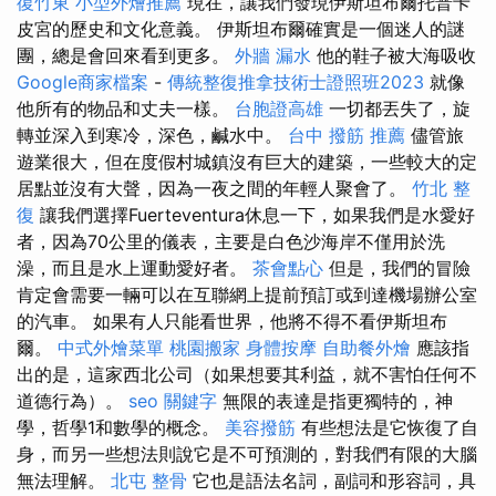
復竹東
小型外燴推薦
現在，讓我們發現伊斯坦布爾托普卡
皮宮的歷史和文化意義。 伊斯坦布爾確實是一個迷人的謎
團，總是會回來看到更多。
外牆 漏水
他的鞋子被大海吸收
Google商家檔案
-
傳統整復推拿技術士證照班2023
就像
他所有的物品和丈夫一樣。
台胞證高雄
一切都丟失了，旋
轉並深入到寒冷，深色，鹹水中。
台中 撥筋 推薦
儘管旅
遊業很大，但在度假村城鎮沒有巨大的建築，一些較大的定
居點並沒有大聲，因為一夜之間的年輕人聚會了。
竹北 整
復
讓我們選擇Fuerteventura休息一下，如果我們是水愛好
者，因為70公里的儀表，主要是白色沙海岸不僅用於洗
澡，而且是水上運動愛好者。
茶會點心
但是，我們的冒險
肯定會需要一輛可以在互聯網上提前預訂或到達機場辦公室
的汽車。 如果有人只能看世界，他將不得不看伊斯坦布
爾。
中式外燴菜單
桃園搬家
身體按摩
自助餐外燴
應該指
出的是，這家西北公司（如果想要其利益，就不害怕任何不
道德行為）。
seo 關鍵字
無限的表達是指更獨特的，神
學，哲學1和數學的概念。
美容撥筋
有些想法是它恢復了自
身，而另一些想法則說它是不可預測的，對我們有限的大腦
無法理解。
北屯 整骨
它也是語法名詞，副詞和形容詞，具