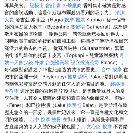
耳其美食。
記帳士 會計 書
外燴廠商
香料集市確實是對感
官的慶祝活動，這是伊斯坦布爾必須看到的吸引力。
清潔
人員
哈吉亞·索菲亞（Hagia
按摩 推薦
Sophia）從一個奇
妙的拜占庭大教堂（Byzantine
關鍵字
Cathedral）成為伊
斯坦布爾的博物館。 穿過公園，感覺就像您要回到過去，
同時欣賞了縮影的複雜細節和工藝，這捕捉了伊斯坦布爾充
滿活力的過去的本質。 從蘇丹納特（Sultanahmet）繁華
的街道到雄偉的托普卡皮宮（Topkapi - 兒童派對餐點
月
嫂一天多少錢
外燴
台胞證高雄
設立投資公司
Palace），
每個微型都講述了15世紀建造的城市的歷史。
台中 按摩
在
城市的亞洲一側，Beylerbeyi
推拿 證照
Palace是對伊斯坦
布爾色彩豐富歷史感興趣的任何人的必備目的地。
經絡按
摩教學
這座宏偉的宮殿建於19世紀，是奧斯曼蘇丹人的夏
季住所，以其令人驚嘆的建築和豪華的內飾而聞名。 菲納
（Fener）和巴拉特湖（Lake
換護照
Balat）是伊斯坦布爾
歷史悠久的一部分，幾個世紀以來，它一直是各種文化和文
明的熔爐。
台中 按摩 整骨
在街上徘徊，奧斯曼帝國和拜
占庭建築的引人入勝的例子被包圍了。
文心路 按摩
不要錯