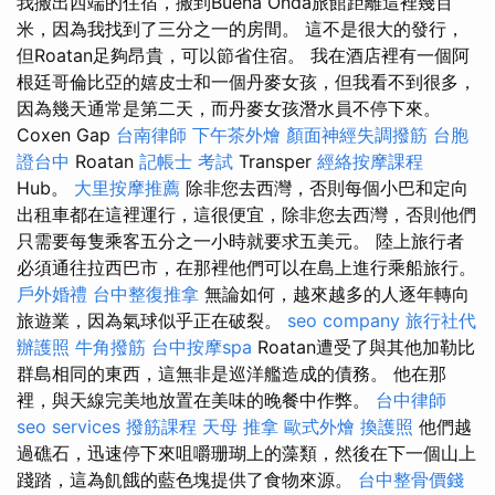
我搬出西端的住宿，搬到Buena Onda旅館距離這裡幾百
米，因為我找到了三分之一的房間。 這不是很大的發行，
但Roatan足夠昂貴，可以節省住宿。 我在酒店裡有一個阿
根廷哥倫比亞的嬉皮士和一個丹麥女孩，但我看不到很多，
因為幾天通常是第二天，而丹麥女孩潛水員不停下來。
Coxen Gap
台南律師
下午茶外燴
顏面神經失調撥筋
台胞
證台中
Roatan
記帳士 考試
Transper
經絡按摩課程
Hub。
大里按摩推薦
除非您去西灣，否則每個小巴和定向
出租車都在這裡運行，這很便宜，除非您去西灣，否則他們
只需要每隻乘客五分之一小時就要求五美元。 陸上旅行者
必須通往拉西巴市，在那裡他們可以在島上進行乘船旅行。
戶外婚禮
台中整復推拿
無論如何，越來越多的人逐年轉向
旅遊業，因為氣球似乎正在破裂。
seo company
旅行社代
辦護照
牛角撥筋
台中按摩spa
Roatan遭受了與其他加勒比
群島相同的東西，這無非是巡洋艦造成的債務。 他在那
裡，與天線完美地放置在美味的晚餐中作弊。
台中律師
seo services
撥筋課程
天母 推拿
歐式外燴
換護照
他們越
過礁石，迅速停下來咀嚼珊瑚上的藻類，然後在下一個山上
踐踏，這為飢餓的藍色塊提供了食物來源。
台中整骨價錢