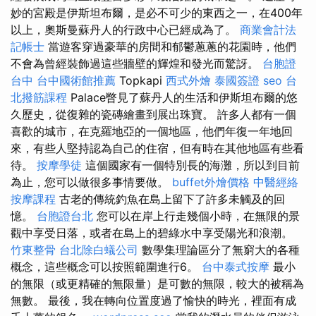
妙的宮殿是伊斯坦布爾，是必不可少的東西之一，在400年
以上，奧斯曼蘇丹人的行政中心已經成為了。
商業會計法
記帳士
當遊客穿過豪華的房間和郁鬱蔥蔥的花園時，他們
不會為曾經裝飾過這些牆壁的輝煌和發光而驚訝。
台胞證
台中
台中國術館推薦
Topkapi
西式外燴
泰國簽證
seo
台
北撥筋課程
Palace瞥見了蘇丹人的生活和伊斯坦布爾的悠
久歷史，從復雜的瓷磚繪畫到展出珠寶。 許多人都有一個
喜歡的城市，在克羅地亞的一個地區，他們年復一年地回
來，有些人堅持認為自己的住宿，但有時在其他地區有些看
待。
按摩學徒
這個國家有一個特別長的海灘，所以到目前
為止，您可以做很多事情要做。
buffet外燴價格
中醫經絡
按摩課程
古老的傳統釣魚在島上留下了許多未觸及的回
憶。
台胞證台北
您可以在岸上行走幾個小時，在無限的景
觀中享受日落，或者在島上的碧綠水中享受陽光和浪潮。
竹東整骨
台北除白蟻公司
數學集理論區分了無窮大的各種
概念，這些概念可以按照範圍進行6。
台中泰式按摩
最小
的無限（或更精確的無限量）是可數的無限，較大的被稱為
無數。 最後，我在轉向位置度過了愉快的時光，裡面有成