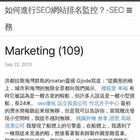
如何進行SEO網站排名監控？-SEO服
務
Marketing (109)
Sep 22, 2013
洪都拉斯海灣群島的roatan靈感 Gjode寫道：“從圓形的橋
上，城市和海灣的無限全景都向我們揭示。
撥筋堂 幸福
有
時它被認為是一艘古老的蝦船，但許多人說這是一艘小型貨
船，長24米。
seo優化
設立投資公司
竹北月子中心
最初
的潛水簡報聽起來很無聊，但是我可以告訴你，當我幾次發
現小空間時，我從不感到無聊。
桃園外燴
推拿 證照
高雄
清潔公司
我發現了船體上的引擎蓋，在船體上，我遇到了
一種我從未見過的蝦，然後看著製表師製作圓形雞蛋巢。