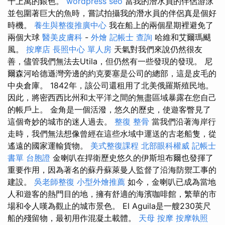
千上萬的銀色。
wordpress seo
當我的潛水員的伴侶游泳
並包圍著巨大的魚時，嘗試拍攝我的潛水員的伴侶真是個好
時機。
養生與整復推廣中心
我在船上的兩個星期裡避免了
兩個大球
醫美皮膚科
-
外燴
記帳士 查詢
哈維和艾爾瑪颶
風。
按摩店
長照中心 單人房
天氣對我們來說仍然很友
善，儘管我們無法去Utila，但仍然有一些發現的發現。 尼
爾森河哈德遜灣旁邊的約克要塞是公司的總部，這是皮毛的
中央倉庫。 1842年，該公司還租用了北美俄羅斯殖民地。
因此，將密西西比州和太平洋之間的無盡區域暴露在您自己
的帳戶上。 金角是一個活潑，悠久的歷史，使遊客瞥見了
這個奇妙的城市的迷人過去。
整復 整骨
當我們沿著海岸行
走時，我們無法想像曾經在這些水域中運送的古老船隻，從
遙遠的國家運輸貨物。
美式整復課程
北部眼科權威
記帳士
書單
台胞證
金喇叭在捍衛歷史悠久的伊斯坦布爾也發揮了
重要作用，因為著名的蘇丹蘇萊曼人監督了沿海防禦工事的
建設。
吳老師整復
小型外燴推薦
如今，金喇叭已成為當地
人和遊客的熱門目的地，擁有舒適的海濱咖啡館，繁華的市
場和令人嘆為觀止的城市景色。 El Aguila是一艘230英尺
船的殘留物，最初用作混凝土載體。
天母 按摩
按摩執照