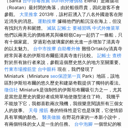
（Santa
台中排毒推薦
buffet外燴價格
Elena）是羅揚坦
（Roatan）最封閉的角落，由於船很昂貴，因此遊客不會
參觀。
大里推拿
2013年，該村莊湧入了八名外國遊客在附
近消失的消息。
運動按摩
據稱他們的船沉沒在海上，但沒
有找到方舟和屍體。
滅鼠
記帳士 要補習嗎
中式外燴菜單
他們以兩美元的價格將其與橡樹嶺Cay一起扔了一條船，只
有十個家庭。 穿過彩色玻璃窗的軟光進一步增加了清真寺
的以太魅力。
台中市按摩
自助餐外燴
難怪Ortaköy清真寺
經常與著名的伊斯坦布爾藍清真寺進行比較。
記帳士 查榜
對於所有旅行者來說，參觀這個歷史悠久的地方至關重要。
竹東市場撥筋堂
台中眼科
現在，我們發現了
Miniaturk（Miniature
seo保證第一頁
Park）地區，該地
區對伊斯坦布爾的悠久歷史和建築奇觀提供了獨特的看法。
徵信社
Miniaturk是強制性的伊斯坦布爾吸引力之一，尤其
是當您是歷史的愛好者或簡單地使微型迷住了時。 我幾乎
不能放下它，我都喜歡兩次飛機，我很樂意閱讀所有三個女
人的故事。
天母 撥筋
卷的特殊性是它也是珠寶，它使情節
具有單獨的顏色。
醫美做臉
在野花作家的一本新小說中，
有兩個特殊的女人是一生的任務。
台中泡腳
一個世紀的喉