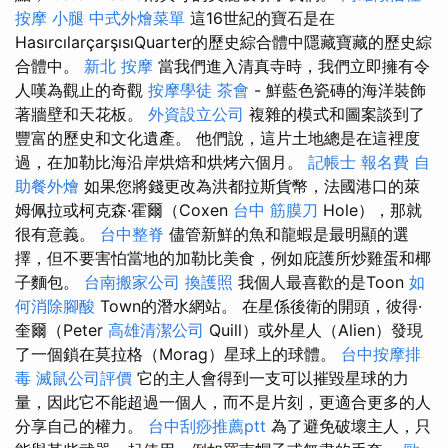
按摩 小腿
中式外燴菜單
這16世紀的寶石是在
HasırcılarçarşısıQuarter的歷史綜合體中隱藏寶藏的歷史綜
合體中。
新北 按摩
當我們進入清真寺時，我們立即擁有令
人嘆為觀止的奇觀
按摩學徒
茶會
- 鮮藍色瓷磚的海洋裝飾
著牆壁和天花板。
外資設立公司
複雜的模式和圖案談到了
豐富的歷史和文化遺產。 他們說，這片土地總是在這裡度
過，在加勒比海沿岸烘焙和烘烤六個月。
記帳士 報名費
自
助餐外燴
如果您將錢更改為洪都拉斯貨幣，法國港口的萊
姆佩拉或柯克森·霍爾（Coxen
台中 筋膜刀
Hole），那就
很有意義。
台中整脊
儘管新鮮的魚和龍蝦是最明顯的選
擇，但不要害怕當地的加勒比美食，例如庇護所炒雞蛋和椰
子麵包。
台南搬家公司
換護照
我個人最喜歡的是Toon
如
何消除腳酸
Town的潛水網站。 在星係後衛的開頭，彼得·
奎爾（Peter
高雄清潔公司
Quill）或外星人（Alien）發現
了一個鎖在莫拉格（Morag）星球上的球體。
台中按摩排
毒
滅鼠公司評價
它的主人會得到一支可以摧毀星球的力
量，因此它不能超過一個人，而不是片刻，更適合更多的人
分享自己的權力。
台中刮痧推薦ptt
為了避免破壞主人，只