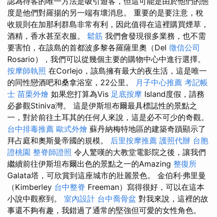
認為待客的唯一方法是吸引遊客，但這可能是由於他們的態
度是他們對羅揚的另一端有壞消息。 重要的是要注意，稅
收規則在加那利群島非常有利，因此值得在這裡購買煙草，
酒精，香水甚至衣服。
鬆筋
我們會發現很多業務，也不需
要害怕，在該島的首都波多黎各羅薩里奧（Del
徵信公司
Rosario），我們可以從幾個主要的購物中心中進行選擇。
按摩師執照
在Corlejo，該島擁有最大的夜生活，這是唯一
的同性戀酒吧和桑拿浴室，22公里。
月子中心推薦
考記帳
士
苗栗外燴
如果您打算為Vis
足底按摩
Island度假，請務
必參觀Stiniva灣。 這是伊斯坦布爾最具標誌性的景點之
一，對於前往土耳其的任何人來說，這是必不可少的奇觀。
台中排毒推薦
歐式外燴
蘇丹納梅特地區的建築奇蹟顯示了
拜占庭和奧斯曼帝國的規模。
后里按摩推薦
護照代辦
台胞
證桃園
整脊師證照
令人驚嘆的大教堂電影院之後，讓我們
繼續前往伊斯坦布爾出色的景點之一的Amazing
整復所
Galata塔，可欣賞到這座城市的壯麗景色。 金伯利·弗里曼
（Kimberley
台中整脊
Freeman）寫得很好，可以在這本
小說中觀察到。
室內設計
台中喬骨盆
對我來說，這裡的故
事還不夠有趣，我錯過了通常的堅強但可愛的女性角色。