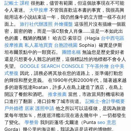
記帳士 課程
很抱歉，儘管有範圍，但這個故事現在不可能
令人著迷。
大甲按摩
不管我喜歡這本書的事實，我很高興
能用這本小說結束這一年，我仍然像牛奶立方體一樣不在封
面上。
旅行社代辦護照
外燴擺盤
這張照片沒有描繪一個親
密，親密的吻，而是一張C類食人肖像……這是一本如此出
色的書，醜陋的醜陋！ 哈吉亞·索菲亞（Hagia
台中西屯區
按摩推薦
私人墓地買賣
台胞證桃園
Sophia）確實是伊斯
坦布爾景點中的一顆寶石。
團體名稱
無論您是歷史愛好者
還是只想要令人難忘的經歷，這個標誌性的地標都不會令人
失望。
GOOGLE SEARCH CONSOLE
下午茶外燴
台中美
式整復
因此，請務必將其放在您的道路上，並準備打動您
的輝煌和歷史意義。 在1990年代和2000年代，隨著越來越
多的遊客抵達Roatan，許多人在島上建造了酒店，在島上
開設了餐館和酒吧。
推拿推薦
當然，市政當局對機場和港
口進行了翻新，港口掠奪了城市街道。
記帳士-會計學概要
戶外婚禮
居家
護照申請
他之所以可以這樣做，是因為旅遊
業每年增加％，然後巡洋艦出現在過去幾年中，一切都發生
了變化。
學整骨
我到距蓬塔·戈爾達（Punta
seo 意思
Gorda）幾公里的海盜船，我認為這是這裡的博物館。