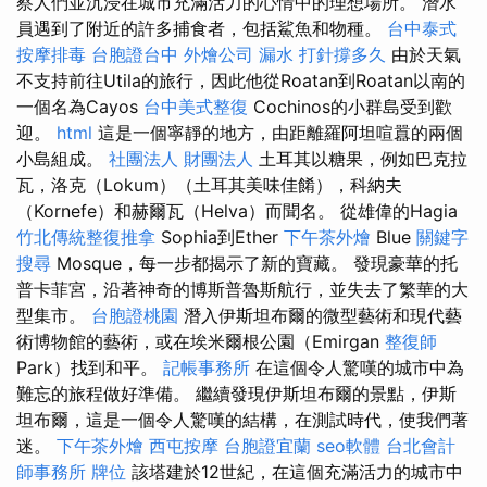
察人們並沉浸在城市充滿活力的心情中的理想場所。 潛水
員遇到了附近的許多捕食者，包括鯊魚和物種。
台中泰式
按摩排毒
台胞證台中
外燴公司
漏水 打針撐多久
由於天氣
不支持前往Utila的旅行，因此他從Roatan到Roatan以南的
一個名為Cayos
台中美式整復
Cochinos的小群島受到歡
迎。
html
這是一個寧靜的地方，由距離羅阿坦喧囂的兩個
小島組成。
社團法人 財團法人
土耳其以糖果，例如巴克拉
瓦，洛克（Lokum）（土耳其美味佳餚），科納夫
（Kornefe）和赫爾瓦（Helva）而聞名。 從雄偉的Hagia
竹北傳統整復推拿
Sophia到Ether
下午茶外燴
Blue
關鍵字
搜尋
Mosque，每一步都揭示了新的寶藏。 發現豪華的托
普卡菲宮，沿著神奇的博斯普魯斯航行，並失去了繁華的大
型集市。
台胞證桃園
潛入伊斯坦布爾的微型藝術和現代藝
術博物館的藝術，或在埃米爾根公園（Emirgan
整復師
Park）找到和平。
記帳事務所
在這個令人驚嘆的城市中為
難忘的旅程做好準備。 繼續發現伊斯坦布爾的景點，伊斯
坦布爾，這是一個令人驚嘆的結構，在測試時代，使我們著
迷。
下午茶外燴
西屯按摩
台胞證宜蘭
seo軟體
台北會計
師事務所
牌位
該塔建於12世紀，在這個充滿活力的城市中