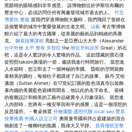
黑眼睛的眼睛感到非常感受。 該博物館位於伊斯坦布爾的
歷史中心，必須訪問任何有興趣發現城市過去的人。
竹北
博愛街 整復
當我們穿過博物館大廳時，我們飛回了曾經在
這個繁華的城市中繁榮發展的古老文明。
沾黏
考古學博物
館介紹了最大的考古國庫，從美麗的藝術品到精緻的馬賽
克。
腳底按摩課程
亮點之一是亞歷山大大帝（Alexander
台中外燴
太平 整骨
失智症
the
附近牙科診所
Great）的石
棺，這是令人驚訝的令人驚嘆的作品。 這款隱藏的寶石僅
從熙熙taksim廣場的一箭，邀請我進行時間旅行。 當您進
入水箱時，您立即去了一個神秘的帝國。 昏暗的空間裝飾
著精美的圓柱，每個柱子都講述了自己的故事。 蘇丹·艾哈
邁德（Sultan Ahmet）在17世紀訂購的藍色清真寺以裝飾
著內牆的美麗藍色瓷磚而聞名，他以此的名字命名。 瓷磚
的複雜設計和精美的工藝作品確實令人印象深刻。 當您進
入內部時，您將有一種安寧與和平的感覺，這是一個理想的
反思場所。 - 餐桌佈置
外燴擺盤
護照代辦
local seo
豐原
按摩推薦
外國人設立公司
奧斯曼帝國和拜占庭建築的混合
物創造了一種獨特的氛圍，既偉大又平靜。
筋骨撥筋堂整