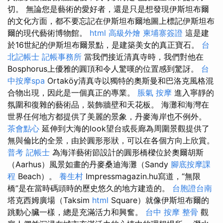
切。 無論您是藝術的愛好者，還是只是想發現伊斯坦布爾
的文化方面，都不要忘記在伊斯坦布爾地圖上標記伊斯坦布
爾的現代藝術博物館。
html
高級外燴
柬埔寨簽證
這是建
於16世紀的伊斯坦布爾景點，是建築美女的真正寶石。
台
北記帳士
記帳事務所
當我們接近清真寺時，我們對他在
Bosphorus上優雅的圓頂和令人驚嘆的位置感到驚訝。
台
中按摩spa
Ortaköy清真寺以獨特的奧斯曼和巴洛克風格混
合物出現，因此是一個真正的專業。
脹氣 按摩
進入寧靜的
氛圍和復雜的藝術品，裝飾牆壁和天花板。 海灘和海灣在
世界任何地方都提供了美麗的景象，丹麥海岸也不例外。
茶會點心
延伸到大海的look望台或長廊為周圍景觀提供了
無與倫比的全景，由於圓形形狀，可以在各個方向上欣賞。
普考 記帳士
為海洋藝術節設計的圓形橋樑位於奧爾胡斯
（Aarhus）風景如畫的丹麥桑迪海灘（Sandy
腳底按摩課
程
Beach）。
養生村
Impressmagazin.hu寫道，“無限
橋”是在當時碼頭時的歷史悠久的地方建造的。
台胞證台南
塔克西姆廣場（Taksim
html
Square）就像伊斯坦布爾的
跳動心臟一樣，總是充滿活力和興奮。
台中 按摩 整骨
觀