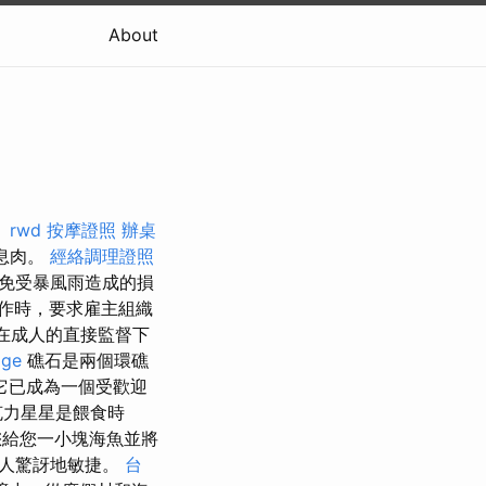
About
。
rwd
按摩證照
辦桌
息肉。
經絡調理證照
免受暴風雨造成的損
作時，要求雇主組織
能在成人的直接監督下
age
礁石是兩個環礁
它已成為一個受歡迎
克力星星是餵食時
給您一小塊海魚並將
令人驚訝地敏捷。
台