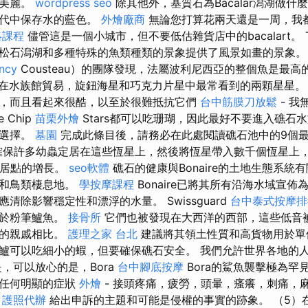
此美麗。
wordpress seo
除其他外，基質石為Bacalar潟湖做
一代中保存水的藍色。
外燴廠商
無論您打算花兩天還是一周，我
絡課程
儘管這是一個小城市，但不要低估雜貨店中的bacalart。 T
松石潟湖和多種特殊的魚類種類的景象提供了風景如畫的景象。 
ncy
Cousteau）的團隊發現，法屬波利尼西亞的整個魚是最高
er屬包括在水族館貿易，旋鈕海星和巧克力片星中最常看到的兩顆星星
，而且看起來很酷，以至於很難抵抗它們
台中筋膜刀放鬆
- 我
e Chip
苗栗外燴
Stars都可以吃珊瑚，因此最好不要進入礁石水族館
的選擇。
墓園
完成此條目後，請務必在此處閱讀礁石池中的9個最
確保許多幼蟲定居在這些恆星上，然後將恆星帶入數千個恆星上
定居點的增長。
seo軟體
礁石的健康與Bonaire的土地生態系統有
林和鳥類棲息地。
學按摩課程
Bonaire已將其所有沿海水域宣佈
清除影響穩定性和漂浮的水量。 Swissguard
台中泰式按摩排
似於粉筆鱸魚。
接骨所
它們也被發現在大西洋的西部，這些低音
和的親戚相比。
護理之家 台北
建議將其領土性質和高貨物用於單
特鱸可以吃細小的蝦，但要確保礁石安全。 我們允許世界各地的
，可以放心的是，Bora
台中腳底按摩
Bora的鯊魚襲擊極為罕
到任何明顯的症狀
外燴
- 接頭疼痛，疲勞，頭暈，瘙癢，刺痛，
。
護照代辦
給出申訴的主題和可能是侵權的事實的跡象。 （5）