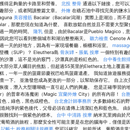
以獲得足夠量的卡路里和營養。
北投 整骨
通過以下鏈接，您可以
有趣部分，或者閱讀整篇文章。
外燴
在礁石池中尋找完美的鹽水
guna
美容撥筋
Bacalar（Bacalar潟湖）實際上是湖泊，而
calar，那麼您現在知道為什麼。 喜歡放鬆自然並且不需要大型
度過一周的時間。
隆乳
但是，由於Bacalar是Pueblo Magico
”，因此您可以看到整個城市和湖泊整整兩天。
聽力檢查
Cenote 
過一天的好地方，因為有一家現場餐廳，櫥櫃和浴室。
massag
（SUP）？ Eleuthera島
骨灰罈
-
脹氣 按摩
一個特別有趣
的沙灘，這不是光的竅門，沙灘真的是粉紅色的。
台中養生館
部分眾人矚目的焦點，但超過55英里的Elethera土地上覆蓋
糕，一年一度的菠蘿節慶祝巴哈馬菠蘿遺產。 我知道旅遊服務
來檢查一下。 並激發您成為更改的一部分，以幫助保存它。 自上次
恢復，潛入大型珊瑚礁一直引起人們的興趣。 您是正確學習的
ar）的普韋布洛魔術（Magic
宜蘭外燴
City）的所有內容！
台
，黃色，綠色，黑色或橙色。
台北會計師事務所
大多數綠松石的野
創造純淨的紫色後代，父母必須在遺傳上清潔紅色和藍色魚。 由
此很難找到一個紫色的標本。
台中 中清路 按摩
納米瓦里姆由於尺
覽葡萄酒的旅程，那麼安全性可能主要是在您的腦海中，僅僅是
。
記帳士 稅務相關法規概要
您可以確定，如前所述，葡萄酒非