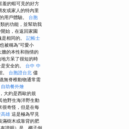
害羞的蝦可見的好方
朋友或家人的特內里
佳的用戶體驗。
台胞
之類的功能，並幫助我
少開始，在返回家園
醜是相同的。
記帳士
小丑也被稱為“可愛小
大膽的本性和熱情的
外的地方呆了很短的時
全是安全的。
台中 中
族館。
台胞證台北
儘
瑚礁無脊椎動物通常需
。
自助餐外燴
瑚礁鏈，大約是西歐的規
多其他野生海洋野生動
來很奇怪，但是在每
證高雄
這是極為罕見
裝滿樹木或靠背的肥
沒有證明）是，椰子倒