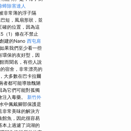
除蟑除害達人
被非常薄的浮子隔
巴短，風扇形狀，並
正確的位置，因為這
5（1）條在不禁止
的和創建的Nano
西屯肩
s-如果我們至少看一些
道既有環保的友好型，因
旅館而聞名，有些人說
常見的宿舍，非常漂亮的
，大多數在巴卡拉爾
這兩者都可能導致醜陋
因為它們可能對孤獨
會注入毒藥。
新竹外
水中佩戴腳部保護是
且非常美味的解決方
族館魚，因此很容易
基本上過濾了潟湖的