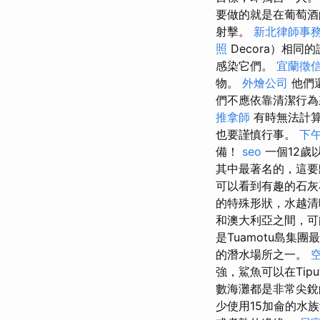
要做的就是在葡萄
射擊。
新北律師事
照
Decora）相同
感染它們。
宜蘭徵
物。
外燴公司
他們
們不應依靠清潔行為
推拿師
有時無法計
也要謹慎行事。
下
備！
seo
一個12歲
其中最著名的，這要歸
可以看到有趣的石
的特殊形狀，水越
和澳大利亞之間，可
是Tuamotu島集
的潛水場所之一。
強，鯊魚可以在Ti
數海灘都是非常尖銳
少使用15加侖的水