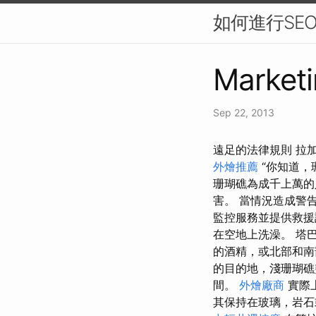
如何進行SE
Marketi
Sep 22, 2013
遠足的法律規則 拉
外燴推薦
“你知道，
珊瑚礁為成千上萬的
害。 當情況造成警
監控服務並提供救
在空地上洗澡。 塔
的酒精，或北部和南
的目的地，淺珊瑚礁
間。
外燴廠商
實際
其保持在玻璃，岩石