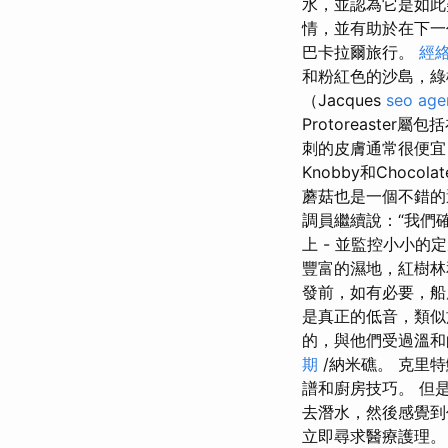
水，並認為它是如
情，並有助於在下
巴卡拉爾旅行。
經
和粉紅色的沙島，綠
（Jacques
seo age
Protoreast
刺的皮膚通常很便宜
Knobby和Chocolat
蘑菇也是一個不錯
調員繼續說：“我們
上 - 並監控小小的
豐富的濕地，紅樹
發前，如有必要，船應
是真正的低音，類
的，與他們受過溫
期
/納米礁。 克里
譜和廚房技巧。 但是
去潛水，然後感覺
立即尋求醫療護理