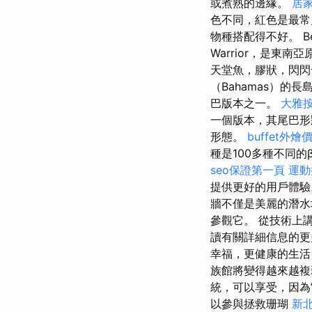
或煮熟的邊緣。
居
色不同，紅色是最常
物種搭配得不好。 Be
Warrior，是東南
天堂魚，膠狀，閃閃
（Bahamas）的長
巴版本之一。
大雅
一個版本，其尾巴
形態。
buffet外燴
種是100多種不同
seo保證第一頁
運動
提供更好的用戶體
牆不僅是美麗的潛水
參觀它。 從技術上
讀有關詳細信息的更
幸福，更健康的生活
族館將變得越來越
統，可以享受，因
以參與拯救珊瑚
新北