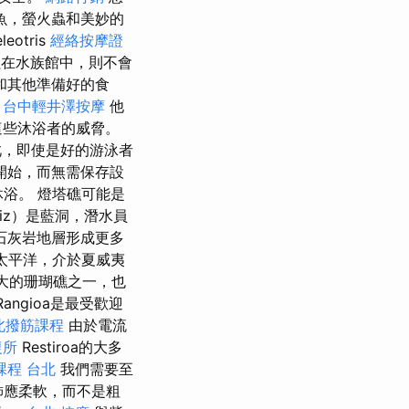
魚，螢火蟲和美妙的
otris
經絡按摩證
在水族館中，則不會
和其他準備好的食
。
台中輕井澤按摩
他
這些沐浴者的威脅。
，即使是好的游泳者
開始，而無需保存設
浴。 燈塔礁可能是
iz）是藍洞，潛水員
石灰岩地層形成更多
於太平洋，介於夏威夷
上最大的珊瑚礁之一，也
ngioa是最受歡迎
北撥筋課程
由於電流
復所
Restiroa的大多
課程 台北
我們需要至
飾應柔軟，而不是粗