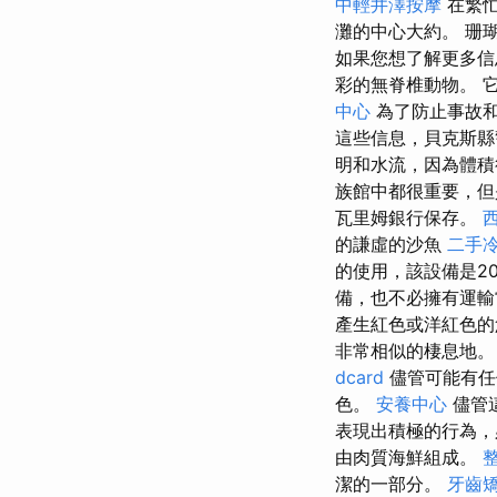
中輕井澤按摩
在繁忙
灘的中心大約。 珊
如果您想了解更多
彩的無脊椎動物。 它
中心
為了防止事故和
這些信息，貝克斯縣
明和水流，因為體積
族館中都很重要，但
瓦里姆銀行保存。
的謙虛的沙魚
二手
的使用，該設備是20
備，也不必擁有運輸
產生紅色或洋紅色的
非常相似的棲息地
dcard
儘管可能有任
色。
安養中心
儘管
表現出積極的行為，
由肉質海鮮組成。
潔的一部分。
牙齒