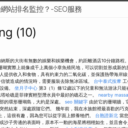
O網站排名監控？-SEO服務
ng (10)
加納斯的大街有無數的娛樂和娛樂機會，約距離酒店10分鐘路程
珊瑚實際上就像成千上萬個小章魚殖民地，可以切割並形成新的
人提供收入和食物，具有約束力的二氧化碳，並保護熱帶海岸線
告信號造成的情況時，需要服裝去除無冰區域。
台中泰式按摩
工
援設備。
坐月子中心
第3（1）條12歲以下的兒童和無法游泳只
巴塔哈礁是菲律賓輕型潛水員中最好的礁石之一。
nearby mass
部的環形珊瑚島，大約是深處。
seo 關鍵字
由於它的珊瑚牆，
突然結束，深處跟隨它們。 幾年前，我在水族館裡最喜歡的巧
上，這很有趣，因為您可以從字面上餵養牠們。
台胞證新北
當您
或沙子旁邊的表面時，原本不一動的海星將栩栩如生，並且會