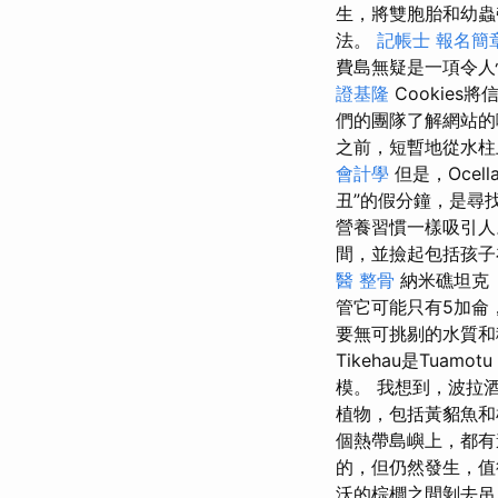
生，將雙胞胎和幼
法。
記帳士 報名簡
費島無疑是一項令
證基隆
Cookie
們的團隊了解網站的
之前，短暫地從水
會計學
但是，Ocel
丑”的假分鐘，是尋
營養習慣一樣吸引
間，並撿起包括孩子
醫 整骨
納米礁坦克（
管它可能只有5加侖
要無可挑剔的水質和
Tikehau是Tuam
模。 我想到，波拉
植物，包括黃貂魚和
個熱帶島嶼上，都有
的，但仍然發生，值
沃的棕櫚之間剝去