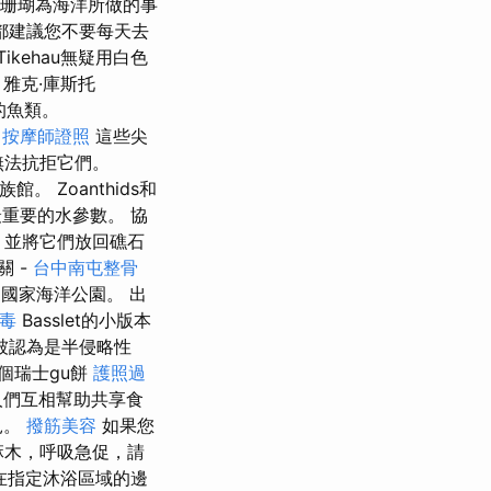
什麼珊瑚為海洋所做的事
都建議您不要每天去
ikehau無疑用白色
雅克·庫斯托
的魚類。
。
按摩師證照
這些尖
無法抗拒它們。
。 Zoanthids和
重要的水參數。 協
，並將它們放回礁石
關 -
台中南屯整骨
為國家海洋公園。 出
毒
Basslet的小版本
被認為是半侵略性
個瑞士gu餅
護照過
人們互相幫助共享食
見。
撥筋美容
如果您
麻木，呼吸急促，請
在指定沐浴區域的邊