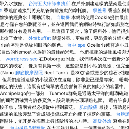
蟲帶入水族館。
台灣五大律師事務所
在戶外創建這樣的壁架是使
章
香蕉船連接到將充氣管向前拉動的摩托艇。
學整骨
香蕉船與
人愉快的經典水上運動活動。
自助餐
本網站使用Cookie提供最
s將信息存儲在您的瀏覽器中，並在返回我們的網站時執行諸如識別
哪些部分有趣且有用。 一旦選擇了洞穴，除了飼料外，他們很
柱上搶了食物。
外燴buffet
隨意外觀，更敏感，更昂貴的分鍾小
laris的區別是條紋和眼睛的顏色。
台中 spa
Ocellaris或普通
找自己的Nemo的水族師的最佳納米魚。 他們搖擺的游泳風格與
人。
wordpress seo
在Doborgaz附近，我們將再次在一個野
在內的峽谷。 像所有貝斯一樣，這些都是對小蝦的危險，但完
Nano
腳底按摩證照
Reef Tank）是30加侖或更少的礁石水
，但我們建議這樣的小設置仍在遠處，除非您已經是專家。 珊
穩定的狀態，這既有從簡單的過度營養不良的如此小的容器中
otu Archipelago的一部分，Tuamotu群島是通過太平洋的珊
酒的葡萄酒確實有許多鯊魚 - 該島最終被珊瑚礁包圍。 還有許
梭子魚，這兩者都必須從中得到廣泛。
肌肉酸痛
最後，這聽起
遙遠的風險襲擊了造成腦損傷或死亡的椰子掉落的頭部。
台胞
得關注，尤其是在海灘上尋找陰暗的地方時。
高級外燴
避免在
吊床。
台中楓樹6街喬骨
在太平洋群島中，一個普遍的說法（但