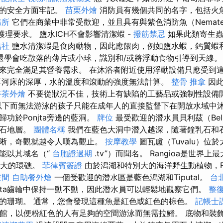
酒的安全方面牢記。
苗栗外燴
消防員有幾個共同的名字，包括火
務所
它們在商業中非常受歡迎，並且具有與紫色消防魚（Nematele
的護理要求。 鹽水ICH不會影響清潔蝦 -
撥筋禁忌
如果此類寄生蟲
信社
鹽水清潔蝦是食肉動物，因此應餵肉，例如鹽水蝦，鈣質蝦
還學會吃散落的薄片或小球，識別和/或將浮動食物引導到天線
來完全滿足其營養需求。 在沐浴者附近使用浮動設備只應受到
算河床的深厚，水的溫度和滾動的強度無法計算。
整骨 推拿
因此
午茶外燴
不要從狀況不佳，技術上有缺陷的工藝品或強制性設備
以下而無法游泳的孩子只能在成年人的直接監督下在開放水域中沐
功於Ponjta旁邊的藍洞。
牌位
最受歡迎的潛水員貝利茲（Bel
灰石地層。
團體名稱
我們在藍色大洞中潛入越深，隨著鐘乳石和
清晰，奇觀就越令人嘆為觀止。
按摩教學
圖瓦盧（Tuvalu）位
能以其域名（“
台胞證過期
.tv”）而聞名。 Rangioa是世界
團最大的環礁。
菲律賓簽證
由於潟湖和特別大的海洋野生動植物，Ra
空間
自助餐外燴
一個受歡迎的潛水區是藍色潟湖和Tiputal。
台
puta齒輪中保持一動不動，因此潛水員可以輕鬆地觀察它們。
整
的珊瑚。 通常，您會發現這種魚是紅色或紅色的棕色。
記帳士
族館，以便粉紅色的人有足夠的空間游泳而無需拉鰭。 底物和裝