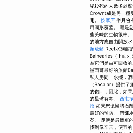
塌殺死的人數多於鯊
Crowntail是另
開。
按摩店
半月會
用圓形覆蓋。 還是
些美味的生物很棒
的地方應自由開放
頸放鬆
Reef水族館
Balnearies（
為它們是由可回收的材
墨西哥最好的旅館Bacal
私人房間，水擺，
（Bacalar）
的傷口，因此，如
的星球有毒。
西屯
燴
如果您懷疑將石
最好的預防。 南部
案。 即使是最簡單
找到像辛苦，便宜