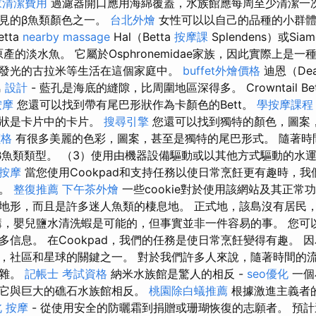
家清潔費用
過濾器開口應用海綿覆蓋，水族館應每周至少清潔一
見的β魚類顏色之一。
台北外燴
女性可以以自己的品種的小群體
tta
nearby massage
Hal（Betta
按摩課
Splendens）或Siam
亞原產的淡水魚。 它屬於Osphronemidae家族，因此實際上是一種
發光的古拉米等生活在這個家庭中。
buffet外燴價格
迪恩（Dea
島
設計
- 藍孔是海底的縫隙，比周圍地區深得多。 Crowntail B
按摩
您還可以找到帶有尾巴形狀作為卡顏色的Bett。
學按摩課程
形狀是卡片中的卡片。
搜尋引擎
您還可以找到獨特的顏色，圖案，甚
價格
有很多美麗的色彩，圖案，甚至是獨特的尾巴形式。 隨著時
的β魚類類型。 （3）使用由機器設備驅動或以其他方式驅動的水
按摩
當您使用Cookpad和支持任務以使日常烹飪更有趣時，我們
驗。
整復推薦
下午茶外燴
一些cookie對於使用該網站及其正常
地形，而且是許多迷人魚類的棲息地。 正式地，該島沒有居民
講，嬰兒鹽水清洗蝦是可能的，但事實並非一件容易的事。 您可以在
多信息。 在Cookpad，我們的任務是使日常烹飪變得有趣。 
，社區和星球的關鍵之一。 對於我們許多人來說，隨著時間的
複雜。
記帳士 考試資格
納米水族館是驚人的相反 -
seo優化
一個
為它與巨大的礁石水族館相反。
桃園除白蟻推薦
根據激進主義者
 按摩
- 從使用安全的防曬霜到捐贈或珊瑚恢復的志願者。 預