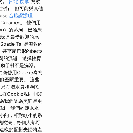
次。
台北 按摩
與紫
旅行，但可能與其他
ese
台胞證辦理
Gurames。 他們用
n）的藍洞 - 巴哈馬
etta是最受歡迎的尾
Spade Tail是海報的
至尾巴形的betta
間的流逝，選擇性育
運動器材不是洗澡。
會使用Cookie為您
功能至關重要。 這些
，只有潛水員和漁民
Cookie規則中閱
因為我們認為烹飪是更
流逝，我們的鹽水水
小的，相對較小的系
的說法，每個人都可
計這樣的配對夫婦將產