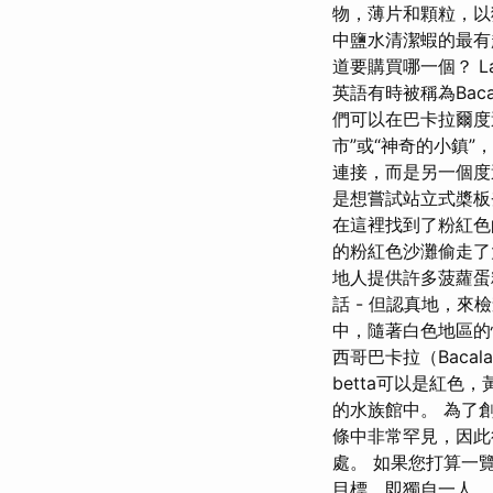
物，薄片和顆粒，
中鹽水清潔蝦的最
道要購買哪一個？ La
英語有時被稱為Ba
們可以在巴卡拉爾
市”或“神奇的小鎮
連接，而是另一個度
是想嘗試站立式槳板登機
在這裡找到了粉紅色
的粉紅色沙灘偷走了大
地人提供許多菠蘿蛋
話 - 但認真地，
中，隨著白色地區的
西哥巴卡拉（Bacal
betta可以是紅色
的水族館中。 為了
條中非常罕見，因
處。 如果您打算一
目標，即獨自一人