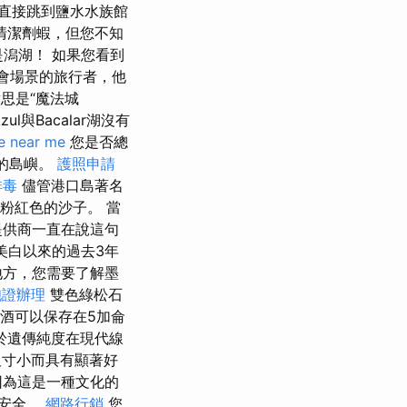
直接跳到鹽水水族館
清潔劑蝦，但您不知
不是潟湖！ 如果您看到
聚會場景的旅行者，他
，意思是“魔法城
Azul與Bacalar湖沒有
e near me
您是否總
的島嶼。
護照申請
排毒
儘管港口島著名
著粉紅色的沙子。 當
提供商一直在說這句
美白以來的過去3年
地方，您需要了解墨
胞證辦理
雙色綠松石
酒可以保存在5加侖
於遺傳純度在現代線
寸小而具有顯著好
因為這是一種文化的
常安全。
網路行銷
您