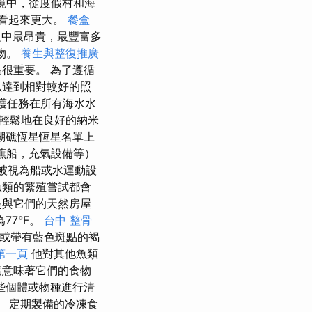
境中，從度假村和海
而看起來更大。
餐盒
中最昂貴，最豐富多
物。
養生與整復推廣
很重要。 為了遵循
以達到相對較好的照
護任務在所有海水水
輕鬆地在良好的納米
瑚礁恆星恆星名單上
蕉船，充氣設備等）
被視為船或水運動設
魚類的繁殖嘗試都會
是與它們的天然房屋
77°F。
台中 整骨
或帶有藍色斑點的褐
第一頁
他對其他魚類
這意味著它們的食物
些個體或物種進行清
 定期製備的冷凍食