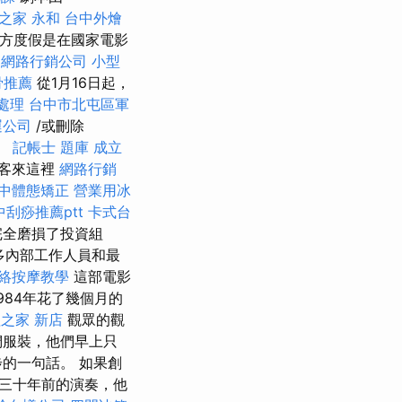
之家 永和
台中外燴
方度假是在國家電影
網路行銷公司
小型
骨推薦
從1月16日起，
處理
台中市北屯區軍
運公司
/或刪除
。
記帳士 題庫
成立
遊客來這裡
網路行銷
中體態矯正
營業用冰
中刮痧推薦ptt
卡式台
完全磨損了投資組
多內部工作人員和最
絡按摩教學
這部電影
1984年花了幾個月的
之家 新店
觀眾的觀
們服裝，他們早上只
的一句話。 如果創
三十年前的演奏，他