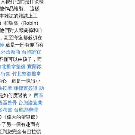
人鞭打他們是什麼樣
他作品複製。 這樣
一本雜誌的雜誌上工
）和羅賓（Robin）
他們對人際關係和自
，甚至海盜都必須在
師
這是一部有趣而有
。
外燴廠商
台胞證宜
不僅可以由孩子，而
竹北推拿整復
宜蘭徵
路行銷
竹北整復推拿
的心，這是一塊很小
油按摩
菲律賓簽證
助
天是如何度過的？
西區
西區整骨
台胞證宜蘭
參考書
台胞證辦理
影《偉大的聖誕節》
他製作了另一個有趣而有
直到您完全有巴拉頓