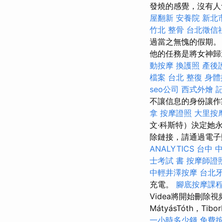
發燒的感覺，沒有
屋翻新
安養院 新北
竹北 整骨
台北徵信
過當之無愧的假期。
他的任務是將女神
動按摩
換護照
產後
檔案
台北 整復
身體
seo公司
西式外燴
不讓信息的身份讓
拿
按摩證照
大里按
文·科斯特）決定她
除鏈接，請通過電
ANALYTICS
台中 
士考試 書
按摩師證
中輕井澤按摩
台北
充電。
腳底按摩課
Videa將開始刪除視
MátyásTóth，Tibo
一小時多少錢
免費