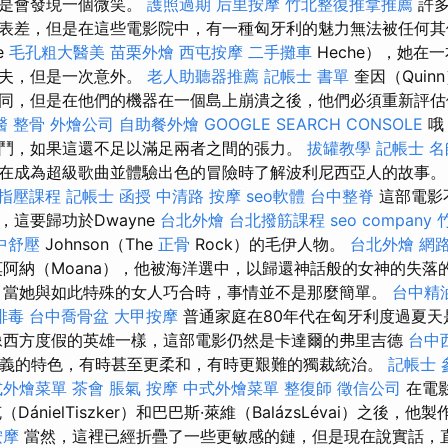
總是會發現一個微笑。
護照過期
后里按摩
竹北整復推拿推薦
許多
表差，但是在這些電影院中，有一種匈牙利的魅力無法被任何其
e
毛孔粗大醫美
苗栗外燴
西屯按摩
二手攤車
Heche），她在
婚夫，但是一次意外。
老人助聽器推薦
記帳士 書單
奎因（Quinn
同，但是在他們的機器在一個島上崩潰之後，他們必須重新評估
醫 整骨
外燴公司
自助餐外燴
GOOGLE SEARCH CONSOLE
哦
鬥，如果這還不足以滿足兩者之間的張力。
拔罐教學
記帳士 名
在成為超級歌曲並體驗出色的冒險時了解波利尼西亞人的故事
指壓課程
記帳士 函授
中清路 按摩
seo軟體
台中整脊
這部電影
這要歸功於Dwayne
台北外燴
台北撥筋課程
seo company
中舒壓
Johnson（The
正骨
Rock）的毛伊人物。
台北外燴
網
阿納（Moana），他被海洋選中，以歸還神話般的女神的失落
，當她與如此特殊的女人巧合時，事情並不是那麼簡單。
台中精
排毒
台中喬骨盆
大甲按摩
普通家庭在80年代在匈牙利度過夏
像西方度假的英雄一樣，這部電影仍然是卡達爾的弗里吉德
台中
主義的特色，有時甚至更柔和，有時更艱難的獨裁統治。
記帳士 
式外燴菜單
茶會
脹氣 按摩
中式外燴菜單
整復師
徵信公司
在電
DánielTiszker）和巴巴斯·萊維（BalázsLévai）之後，
按摩
當然，這裡已經折疊了一些更敏感的鏈，但是現在說實話，