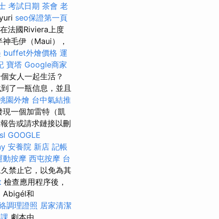
士 考試日期
茶會
老
uri
seo保證第一頁
備在法國Riviera上度
神毛伊（Maui），
美
buffet外燴價格
運
記
寶塔
Google商家
一個女人一起生活？
找到了一瓶信息，並且
桃園外燴
台中氣結推
發現一個加雷特（凱
想報告或請求鏈接以刪
sl
GOOGLE
ny
安養院 新店
記帳
運動按摩
西屯按摩
台
永久禁止它，以免為其
t
檢查應用程序後，
，Abigél和
絡調理證照
居家清潔
摩課
劇本由