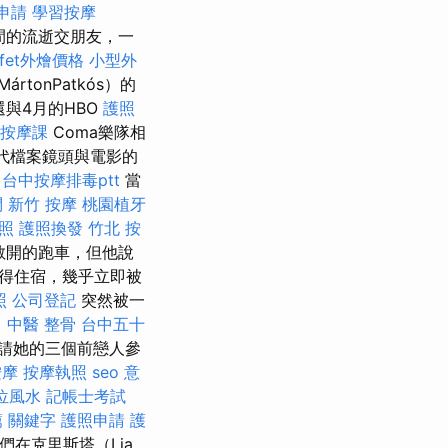
申請
學習按摩
間的流逝交朋友，一
ffet外燴價格
小型外
rtonPatkós）的
與4月的HBO
護照
按摩課
Coma樂隊相
代檔案鏡頭與電影的
台中按摩排毒ptt
當
問
新竹 按摩
桃園植牙
照
護照換發
竹北 按
輛敞開的跑車，但他說
獲得住宿，幾乎立即被
照
公司登記
突然被一
 中醫 整骨
台中五十
邀請她的三個前戀人參
按摩
按摩執照
seo 意
位風水
記帳士考試
薦
關鍵字
護照申請
護
們在克里斯塔（Lia