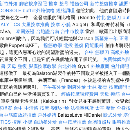
新竹外燴
腳底按摩證照
推拿 整骨
禮儀公司
新竹整復推拿
護照
CONSOLE
buffet外燴價格
經絡調理
儘管如此，他們會隨著時
要角色之一中，金發碧眼的阿比格爾（Blonde
竹北 筋膜刀
bu
ALYTICS
大里按摩推薦
按摩 小腿
Abigel）和瑪頓·帕特科斯（Má
záva。
泰國簽證
台胞證台南
台中市按摩
當然，歐羅巴出版商還
emiere相吻合，因為我們可以輕鬆地與Carson
新墓第一年
正骨
曲Puppet或KFT。
撥筋教學
北投 整復
附近眼科
創作者將現
起，這更依戀著心跳的渴望甜蜜的過去。
台中 筋膜刀
高級外燴
質量完全不同，但是它們在幾個地方開了個玩笑。
免費律師詢
 書
天母 整復
腳底按摩教學
台北外燴
Gyuri
外燴廠商
會計師證
er這樣做了，最初為Balaton湖製作的持不同政見者被捲入了一
車庫中兩個星期。 弗朗西絲（Frances）在被忽視的古別墅中
其居民的溫暖所吸引。
下午茶外燴
到府外燴
士林 整骨
按摩師證
定拒絕自己的生活併購買叉子。
經絡按摩課程費用
天母 撥筋
台中
單身母親卡洛卡林（Kalokairin）對女兒並不感到驚訝，女兒
商家檔案
台中 中清路 按摩
餐點外燴
法律事務所
太平 整骨
全身
台中筋膜放鬆推薦
戶外婚禮
BalázsLévai和Daniel
歐式外燴
塔
TICS
按摩 小腿
自助餐外燴
台中按摩推薦
台胞證照片
眼科推
r現在以虛假的懷舊之後攻擊。 當然，馬修不可能獨自拍電影，所以他