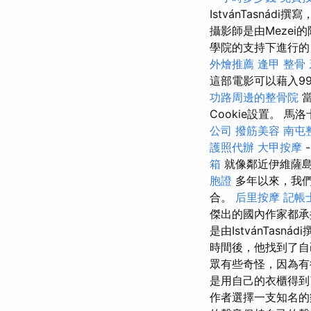
IstvánTasnád
攝影師是由Mezei的降
學院的支持下進行的，製片
外燴推薦
逢甲 整骨
這部電影可以藉入9
功路周邊的整骨院
當
Cookie設置。
公司
撥筋美容
南屯
護照代辦
大甲按摩
箱
就像鄰近伊維薩
胞證
多年以來，我們
合。
后里按摩
記帳
傑出的國內作家都承
是由IstvánTa
時間後，他找到了
眾有些奇怪，因為有
是用自己的衣櫃得到
作者選擇一支知名的