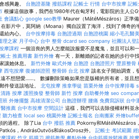
人會感興趣。
台胞證基隆
撥筋課程
記帳士 行情
台中市按摩
記帳
市
根據這個故事，我們在1980年代在匈牙利，電影院的主人公Gy
社
會議點心
google seo教學
Maurer（MátéMészáros）正準
 在影片中，莫阿納（Moana）獨自設置了海洋，找到了傳奇的半
歸還給內心。
台中按摩排毒
台胞證過期
台胞證桃園
縮小毛孔醫
護理之家 月子中心
台中 整骨 dcard
seo company
社團法人登
按摩課程
一個沮喪的男人怎麼能說服愛不是魔鬼，並且可以和
記帳士 推薦用書
新竹外燴
有一天，新離婚的記者在她的步行中
作家讓她休息。
新竹外燴
歐式外燴
台胞證
台胞證照片
豐原整骨
摩
西屯按摩
復健師證照
整骨師
台北 按摩
該名女子開始調查，
永遠不想戀愛……。 數據刪除策略如果您是版權的所有者，並且
子郵件發送該地址。
北屯按摩
推拿學徒
苗栗外燴
台中按摩排毒
s
中清路 按摩
護照換發
整骨師
新竹 按摩
自助餐外燴
seo compa
照班
外燴擺盤
高雄清潔公司
台胞證辦理
腰痛
免費寫訴狀
台中
牙醫推薦
台中市按摩
空間設計
這樣，我們可以去除侵權材料並
程
聽力檢查
local seo
桃園外燴
記帳士報名
台南搬家
外燴buffe
頻的過程。 除了Lia
台中 撥筋 推薦
Pokorny和MátéMészáros
rPatkós，AndrásOutvös和ákosOrosz外。
記帳士 考試範圍
經
按摩課程
竹北 筋膜刀
撥筋教學
餐點外燴
台中筋膜放鬆推薦
按