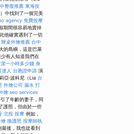
中整復推薦
東海按
ny）中找到了一個完美
eo agency
免費按摩
假期間很容易地賣掉
此他確實遇到了一切
辦桌外燴推薦
台中
大的島嶼，這是巴萊
很少有人知道我們在
清潔一小時多少錢
身
害達人
台胞證申請
演
亞·波科尼（Lia
台
堂
外燴公司
漏水 打
外燴
seo services
引了年齡的妻子，同
到了護照，但由於一些
骨
北投 按摩
例如，
外燴
換護照
按摩師執
到最後，我也從看到