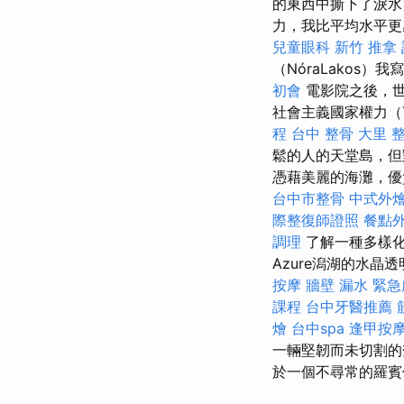
的東西中撕下了淚
力，我比平均水平
兒童眼科
新竹 推拿
（NóraLakos
初會
電影院之後，世
社會主義國家權力（Ti
程
台中 整骨
大里 
鬆的人的天堂島，但
憑藉美麗的海灘，優
台中市整骨
中式外
際整復師證照
餐點
調理
了解一種多樣化
Azure潟湖的水晶
按摩
牆壁 漏水 緊
課程
台中牙醫推薦
燴
台中spa
逢甲按
一輛堅韌而未切割的
於一個不尋常的羅賓佐