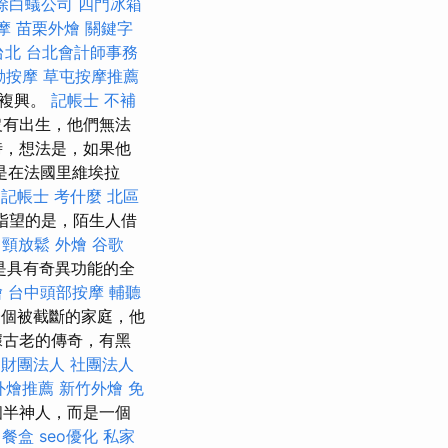
除白蟻公司
四門冰箱
摩
苗栗外燴
關鍵字
台北
台北會計師事務
動按摩
草屯按摩推薦
的複興。
記帳士 不補
沒有出生，他們無法
時，想法是，如果他
是在法國里維埃拉
記帳士 考什麼
北區
指望的是，陌生人借
肩頸放鬆
外燴
谷歌
是具有奇異功能的全
燴
台中頭部按摩
輔聽
個被截斷的家庭，他
據古老的傳奇，有黑
財團法人 社團法人
外燴推薦
新竹外燴
免
個半神人，而是一個
餐盒
seo優化
私家