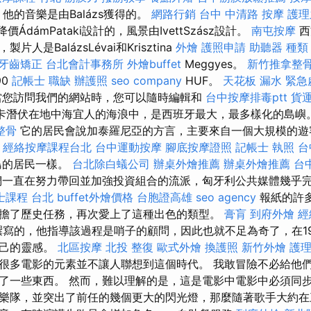
i撰寫，他的音樂是由Balázs獲得的。
網路行銷
台中 中清路 按摩
護理
價ÁdámPataki設計的，風景由IvettSzász設計。
南屯按摩
西
人是BalázsLévai和Krisztina
外燴
護照申請
助聽器 種類
牙齒矯正
台北會計事務所
外燴buffet
Meggyes。
新竹推拿整
90
記帳士 職缺
辦護照
seo company
HUF。
天花板 漏水 緊急
您訪問我們的網站時，您可以隨時編輯和
台中按摩排毒ptt
貨
 馬洛卡潛伏在地中海宜人的海浪中，是西班牙最大，最多樣化的島嶼
整骨
它的居民會說加泰羅尼亞的方言，主要來自一個大規模的
-
經絡按摩課程台北
台中運動按摩
腳底按摩證照
記帳士 執照
台
島的居民一樣。
台北除白蟻公司
辦桌外燴推薦
辦桌外燴推薦
台
一直在努力帶回並加強投資組合的流派，匈牙利公共媒體幾乎
士課程 台北
buffet外燴價格
台胞證高雄
seo agency
報紙的許
擔了歷史任務，再次愛上了這種出色的類型。
膏肓
到府外燴
經
snádi撰寫的，他指導該過程是哨子的顧問，因此也就不足為奇了，在
自己的靈感。
北區按摩
北投 整復
歐式外燴
換護照
新竹外燴
護理
很多電影的元素並不讓人聯想到這個時代。 我敢冒險不必給他
了一些東西。 然而，難以理解的是，這是電影中電影中必須同步
樂隊，並突出了前任的幾個更大的閃光燈，那麼隨著歌手大約在