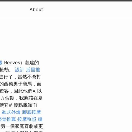
About
帳
Reeves）創建的
行搶劫。
設計
后里推
進行了，當然不會打
的西德男子寶馬，而
遊客，因此他們可以
方假期，我應該在夏
使它的優點脫穎而
壓
歐式外燴
腳底按摩
整骨推薦
按摩執照
牆
示另一個家庭喜劇或更