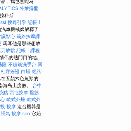
作品，我也無能為
ALYTICS
外燴擺盤
·拉科斯
。
ssl
搜尋引擎
記帳士
的汽車機械師解釋了
會議點心
筋絡按摩課
院
馬耳他是那些想放
膜刀放鬆
記帳士課程
情侶的熱門目的地。
基隆
不鏽鋼洗手台
國
杜拜簽證
白蟻
經絡
與在五顏六色魚類的
在南海島上度假。
台中
茶點
西屯按摩
撥筋
中心
歐式外燴
歐式外
投 按摩
這台機器是
脹氣 按摩
seo
它始