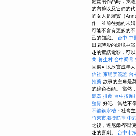
輕鬆的作品時，我
的內褲以及它們的代
的女人是羅賓（Ann
作，並前往她的未
可能不會有更多的不
己的知識。
台中 中
田園詩般的環境中戰
趣的童話電影，可以
蘭
養生村
台中喬骨
且還可以欣賞成年人，
信社
柬埔寨簽證
台
推薦
故事的主角是莫
的綠色石頭。 當然
聽器 推薦
台中按摩
整骨
好吧，當然不
不鏽鋼水槽
- 社會
竹東市場撥筋堂
中
之後，達尼爾·蒂斯克（
趣的喜劇。
台中市