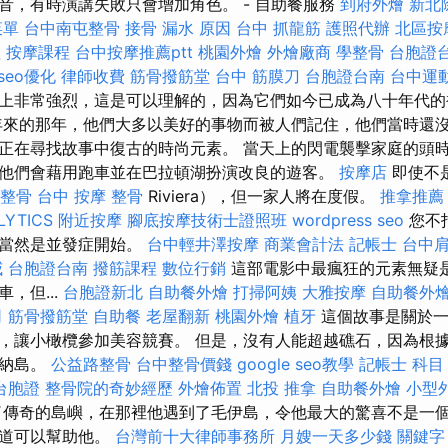
音，有時演講失敗只會增加角色。 - 自助餐服務
到府外燴
新北
菜單
台中南屯整骨
接骨
漏水 原因
台中 抓龍筋
護照代辦
北區按
理
按摩課程
台中按摩推薦ptt
桃園外燴
外燴廠商
學整骨
台胞證
seo優化
律師收費
筋骨撥筋堂
台中 筋膜刀
台胞證台南
台中運
上非常強烈，這是可以理解的，因為它們如今已成為八十年代
來的那年，他們大多以美好的事物而被人們記住，他們當時還
正在尋找故事中復古的時尚元素。 當天上的閃電襲擊家庭的頭
他們會藉用跑車並在巴拉頓湖扮演改良的遊客。
按摩店
即使不
 整骨
台中 按摩 整骨
Riviera），但一家人將在度假。
推拿推薦
LYTICS
附近按摩
腳底按摩技術士證照班
wordpress seo
您不
，當然是並發症開始。
台中輕井澤按摩
商業會計法 記帳士
台中
威
台胞證台南
撥筋課程
數位行銷
這部電影中最瘋狂的元素無疑
，但...
台胞證新北
自助餐外燴
打掃阿姨
大雅按摩
自助餐外
司
筋骨撥筋堂
自助餐
老屋翻新
桃園外燴
植牙
這個故事是關於一
，讓小橄欖參加美容競賽。 但是，沒有人能超越礁石，因為根
亞納島。
公益路整骨
台中整骨價錢
google seo教學
記帳士 科目
台胞證
整骨院的奇妙經歷
外燴佈置
北投 推拿
自助餐外燴
小型
傳奇的島嶼，在那裡他遇到了毛伊島，令他最大的驚喜不是一
知道可以幫助他。
台灣前十大律師事務所
月嫂一天多少錢
關鍵字