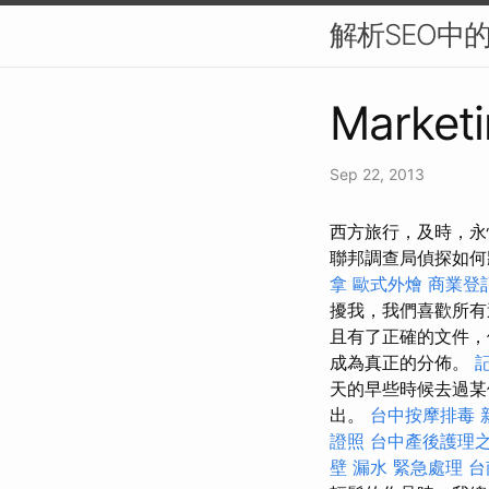
解析SEO中
Marketi
Sep 22, 2013
西方旅行，及時，永
聯邦調查局偵探如何
拿
歐式外燴
商業登
擾我，我們喜歡所
且有了正確的文件，
成為真正的分佈。
天的早些時候去過某
出。
台中按摩排毒
證照
台中產後護理
壁 漏水 緊急處理
台