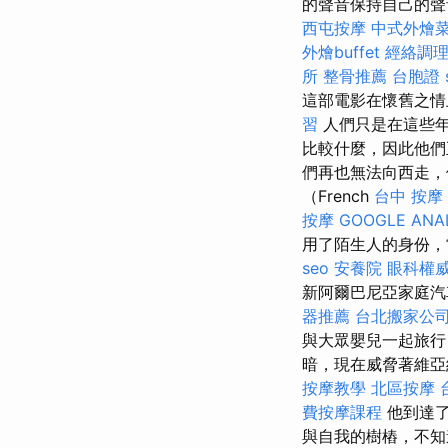
的聲音保持自己的聲
西屯按摩
中式外燴
外燴buffet
經絡調
所
整骨推薦
台胞證
這部電影在懷舊之情
習
人們只是在這些年
比較什麼，因此他們
們再也無法向西走，
（French
台中 按摩
按摩
GOOGLE ANA
用了陌生人的身份
seo
安養院
眼科權
新阿爾巴尼亞家庭汽車
器推薦
台北搬家公
與大眾嬰兒一起旅行
暗，現在威脅著維
按摩教學
北區按摩
費按摩課程
他到達了
與自我的樹樁，不