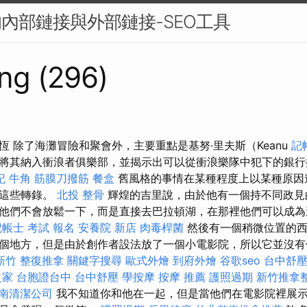
的內部鏈接與外部鏈接-SEO工具
ng (296)
恆 除了海灘冒險和聚會外，主要重點是基努·里夫斯（Keanu
記
將其納入衝浪者俱樂部，並揭示出可以從衝浪樂隊中犯下的銀
記
牛角 筋膜刀撥筋
餐盒
舊風格的事情在某種程度上以某種原因
有這些轉錄。
北投 整骨
輝煌的吉里說，由於他有一個持不同政見
他們不會放鬆一下，而是直接去巴拉頓湖，在那裡他們可以成為
記帳士 考試 報名
安養院 新店
肉毒桿菌
然後有一個稍微位置的西
個地方，但是由於創作者設法放了一個小電影院，所以它並沒有
新竹 整復推拿
關鍵字搜尋
歐式外燴
到府外燴
谷歌seo
台中舒
之家
台胞證台中
台中舒壓
學按摩
按摩 推薦
護照過期
新竹推拿
南清潔公司
我不知道你和他在一起，但是當他們在電影院裡展