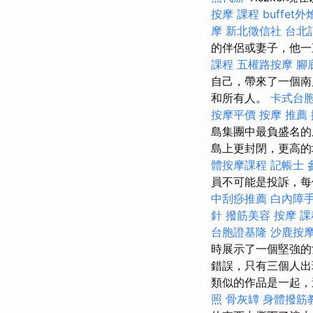
按摩 課程
buffet
摩
新北徵信社
台北
的伴侶或妻子，他一
課程
五權路按摩
腳
自己，帶來了一個南
和所有人。
卡式台
按摩平價
按摩 推薦
島集團中最負盛名的
島上更封閉，更高
體按摩課程
記帳士 
員不可能是投訴，每
中刮痧推薦
白內障
針
撥筋美容
按摩 課
台胞證基隆
沙鹿按
時展示了一個堅強的
錯誤，只有三個人
類似的作品是一起，
照
骨灰罈
身體撥筋