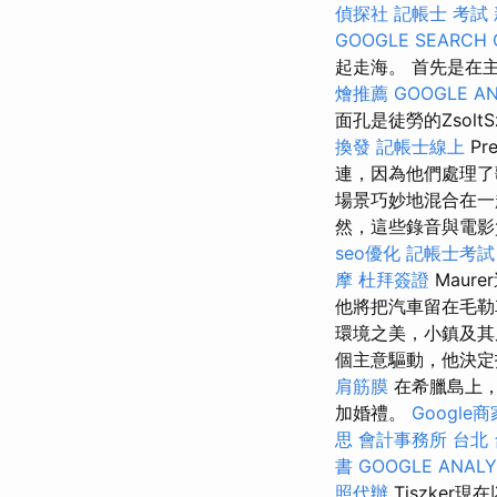
偵探社
記帳士 考試
GOOGLE SEARCH 
起走海。 首先是在主
燴推薦
GOOGLE AN
面孔是徒勞的ZsoltS
換發
記帳士線上
Pr
連，因為他們處理了歌
場景巧妙地混合在一
然，這些錄音與電影
seo優化
記帳士考試
摩
杜拜簽證
Maur
他將把汽車留在毛勒
環境之美，小鎮及
個主意驅動，他決
肩筋膜
在希臘島上，
加婚禮。
Google
思
會計事務所 台北
書
GOOGLE ANALY
照代辦
Tiszke