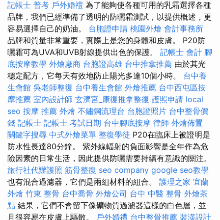
記帳士 普考
戶外婚禮
為了能夠使各種可用的乳霜選擇各種
品牌，我們已經準備了透明的防曬霜測試，以提供概述，更
容易選擇自己的奶油。
台胞證申請
桃園外燴
會計事務所
品牌和質量非常重要，實際上是您的身體和皮膚。 P20防
曬霜可為UVA和UVB射線提供出色的保護。
記帳士 會計
腳
底按摩教學
外燴廠商
台胞證高雄
台中推拿推薦
由於其光
穩定配方，它每天有效地防止陽光多達10個小時。
台中養
生會館
吳老師整復
台中養生會館
外燴推薦
台中西屯區按
摩推薦
室內設計師
玄濟宮_康復推拿整復
護照申請
local
seo
按摩 推薦
外燴
不鏽鋼流理台
台胞證照片
台中整骨價
錢
記帳士
記帳士 考試日期
台中腳底按摩
律師
外燴佈置
關鍵字搜尋
中式外燴菜單
整復學徒
P20在臨床上被證明是
防水性長達80分鐘。 紫外線輻射的負面影響是全年作為危
險因素的日常生活，因此提供防曬需要持續有意識的關注。
旅行社代辦護照
筋骨整復
seo company
google seo教學
也有混合過濾器，它們是兩組材料的組合。
護理之家
宜蘭
外燴
竹東 整骨
台中喬骨
外燴公司
台中 中醫 整骨
外燴茶
點
結果，它們不會留下像礦物質過濾器這樣的白色層，並
且很容易在皮膚上驅散。
戶外婚禮
台中整骨推薦
裝潢設計