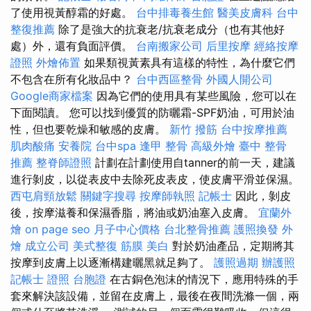
了使用視黃醇霜的好處。
台中排毒養生館
醫美皮膚科
台中
整復推薦
除了是強大的抗衰老/抗衰老成分（也有其他好
處）外，還有負面評價。
台南搬家公司
后里按摩
經絡按摩
證照
外燴佈置
如果類視黃素具有這樣的特性，為什麼它們
不包含在所有化妝品中？
台中西區整骨
外國人開公司
Google商家檔案
因為它們的使用具有某些風險，您可以在
下面閱讀。 您可以找到優質的防曬霜-SPF奶油，可用於油
性，但也要乾燥和敏感的皮膚。
新竹 撥筋
台中按摩推薦
肌肉酸痛
安養院
台中spa
逢甲 整骨
高級外燴
臺中 整骨
推薦
整脊師證照
計劃在計劃使用自tanner的前一天，建議
進行剝皮，以從表皮中去除死皮表皮，使皮膚平滑並保濕。
西屯肩頸放鬆
關鍵字搜尋
按摩師執照
記帳士
因此，剝皮
後，按摩滋養和保濕香脂，將油或奶油塞入皮膚。
宜蘭外
燴
on page seo
月子中心價格
台北整骨推薦
護照換發
外
燴
成立公司
美式整復 筋膜
美白
對於奶油產品，定期將其
按摩到皮膚上以逐漸構建曬黑就足夠了。
護照過期
辦護照
記帳士 證照
台胞證
在古銅色泡沫的情況下，應用特殊的手
套來解決該設備，並留在皮膚上，最後在夜間洗滌一個，兩