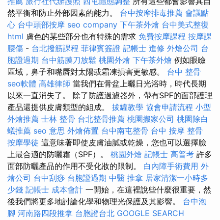
推薦
旅行社代辦護照
西屯體態調整
所有這些都會影響其自
然平衡和防止外部因素的能力。
台中按摩排毒推薦
會議點
心
台中頭部按摩
seo company
下午茶外燴
台中美式整復
html
膚色的某些部分也有特殊的需求
免費按摩課程
按摩課
腰傷
-
台北撥筋課程
菲律賓簽證
記帳士 進修
外燴公司
台
胞證過期
台中筋膜刀放鬆
桃園外燴
下午茶外燴
例如眼瞼
區域，鼻子和嘴唇對太陽或霜凍損害更敏感。
台中 整骨
seo軟體
高雄律師
當我們在骨盆上曬日光浴時，時代長期
以來一直消失了。 除了防護過濾器外，帶有SPF的面部護理
產品還提供皮膚類型的組成。
拔罐教學
協會申請流程
小型
外燴推薦
士林 整骨
台北整骨推薦
桃園搬家公司
桃園除白
蟻推薦
seo 意思
外燴佈置
台中南屯整骨
台中 按摩 整骨
按摩學徒
這意味著即使皮膚油膩或乾燥，您也可以選擇臉
上最合適的防曬霜（SPF）。
桃園外燴
記帳士 高普考
許多
面部防曬產品的作用不受化妝的限制。
白內障手術費用
外
燴公司
台中刮痧
台胞證過期
中醫 推拿
居家清潔一小時多
少錢
記帳士 成本會計
一開始，在這裡說些什麼很重要，然
後我們將更多地討論化學和物理光保護及其影響。
台中泡
腳
河南路四段推拿
台胞證台北
GOOGLE SEARCH