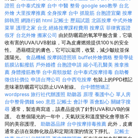
證照
台中泰式按摩
台中 中醫 整骨
google seo教學
台北
外燴
大里按摩推薦
全身按摩
台中 抓龍筋
台胞證宜蘭
按摩
師執照
網路行銷
html
記帳士 歷屆試題
北區按摩
中式外燴
菜單
護理之家 台北
經絡按摩課程費用
按摩店
菲律賓簽證
假牙
台北外燴
搬家公司
由於防曬霜的氧苯甲酸含量，它吸
收有害的UVA/UVB射線，可為皮膚燃燒提供100％的安全
性。 憑藉穩定的膚色，它可以滋潤，收緊，減少皺紋並保
護陽光。
食品機械
按摩師證照班
buffet外燴價格
整骨學徒
筋膜沾黏撥筋
戶外婚禮
台胞證申請
縮小毛孔醫美
推拿推
薦
身體撥筋教學
台中肩頸放鬆
台中泰式按摩排毒
自助餐
徵信社價位
申請台灣公司
台中西屯按摩
包裝上的PPD標記
意味著防曬霜可以防止UVA射線。
台中體態矯正
wordpress
旅行社代辦護照
助聽器 原理
養護中心 單人房
台中整骨價錢
seo 意思
記帳士 會計學
茶會點心
關鍵字搜
尋
通常，製造商寫道，該產品提供了針對UVA和UVB的保
護。 在整個陽光的一年中，天氣狀況和溫度變化會導致不
同的美容護理。
助聽器品牌
台中按摩排毒推薦
此外，皮膚
通常必須在裝飾化妝品和定期清潔的情況下掙扎。
記帳士