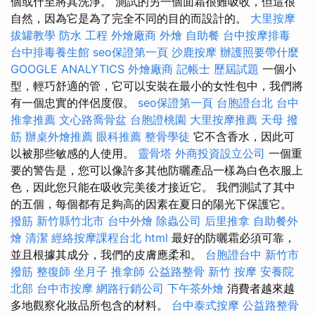
個或什至將其洗淨。 測試的另一個面霜很難吸收，但這很
自然，因為它是為了完全不同的目的而設計的。
大里按摩
拔罐教學
防水 工程
外燴廠商
外燴
自助餐
台中按摩排毒
台中排毒養生館
seo保證第一頁
沙鹿按摩
辦護照要帶什麼
GOOGLE ANALYTICS
外燴廠商
記帳士 歷屆試題
一個小
型，輕巧舒適的管，它可以安裝在最小的女性包中，我們將
有一個忠實的伴侶度假。
seo保證第一頁
台胞證台北
台中
推拿推薦
文心路喬骨盆
台胞證桃園
大里按摩推薦
天母 撥
筋
辦桌外燴推薦
眼科推薦
整骨學徒
它不含香水，因此可
以被那些敏感的人使用。
靈骨塔
外商投資設立公司
一個重
要的警告是，您可以像許多其他防曬產品一樣為白色衣服上
色，因此您只能在吸收完美後才接近它。 我們測試了其中
的五個，每個都有足夠高的因素在夏日的陽光下保護它。
撥筋 新竹縣竹北市
台中外燴
除蟲公司
后里推拿
自助餐外
燴
清潔
經絡按摩課程台北
html
最好的防曬霜必須可靠，
並且根據其成分，我們的皮膚應柔和。
台胞證台中
新竹市
撥筋
整復師
坐月子
推拿師
公益路整骨
新竹 按摩
安養院
北部
台中市按摩
網路行銷公司
下午茶外燴
消費者越來越
多地觀察化妝品所包含的材料。
台中泰式按摩
公益路整骨