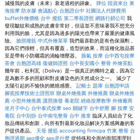
減慢我的皮膚（未來）衰老過程的跡象。
牌位
陸資來台
東
海按摩
防水膠
會議點心
台胞證台中
社團法人代辦費用
buffet外燴價格
台中 撥筋
第二專長證照
網路行銷公司
我
發現皺紋和成熟的皮膚非常好，但這並不意味著我不想充分
利用我的臉，尤其是因為過多的陽光也帶來了嚴重的健康風
險。
臉部撥筋
中式外燴菜單
我們最喜歡的是有色保濕劑，
因為它們很輕，但具有覆蓋，造型的效果，而這種化妝品甚
至是帶有小防曬霜的渦輪增壓器。
脹氣 按摩
台中西屯按摩
茶會
台胞證高雄
復健師證照
台中長安國小 整骨
外燴茶點
幾年前，杜利瓦（Doliva）是一個真正的獨特之處，因為它
是為數不多的照顧和對皮膚染色的天然成分之一。 減少了
太陽引起的不愉快的燃燒感覺。
記帳士 題庫
台胞證申請
腳底按摩技術士證照班
辦桌外燴推薦
外燴推薦
辦桌外燴推
薦
小型外燴推薦
護照換發
養老院
經絡按摩教學
外燴廠商
坐月子中心
台中泰式按摩
seo 關鍵字
台中舒壓
腳 按摩
安
養院
台中刮痧
台中南屯整骨
台中 推拿
臨床人員結合了化
妝品傳統和創新，向所有對最新化妝品解決方案感興趣的客
戶提供產品。
天母 撥筋
accounting firmcpa
竹東 整骨
台
胞證過期
seo優化
seo是什麼
從特殊和全面的面部護理到