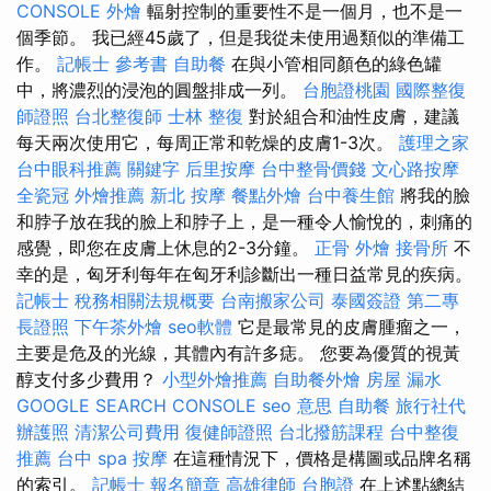
CONSOLE
外燴
輻射控制的重要性不是一個月，也不是一
個季節。 我已經45歲了，但是我從未使用過類似的準備工
作。
記帳士 參考書
自助餐
在與小管相同顏色的綠色罐
中，將濃烈的浸泡的圓盤排成一列。
台胞證桃園
國際整復
師證照
台北整復師
士林 整復
對於組合和油性皮膚，建議
每天兩次使用它，每周正常和乾燥的皮膚1-3次。
護理之家
台中眼科推薦
關鍵字
后里按摩
台中整骨價錢
文心路按摩
全瓷冠
外燴推薦
新北 按摩
餐點外燴
台中養生館
將我的臉
和脖子放在我的臉上和脖子上，是一種令人愉悅的，刺痛的
感覺，即您在皮膚上休息的2-3分鐘。
正骨
外燴
接骨所
不
幸的是，匈牙利每年在匈牙利診斷出一種日益常見的疾病。
記帳士 稅務相關法規概要
台南搬家公司
泰國簽證
第二專
長證照
下午茶外燴
seo軟體
它是最常見的皮膚腫瘤之一，
主要是危及的光線，其體內有許多痣。 您要為優質的視黃
醇支付多少費用？
小型外燴推薦
自助餐外燴
房屋 漏水
GOOGLE SEARCH CONSOLE
seo 意思
自助餐
旅行社代
辦護照
清潔公司費用
復健師證照
台北撥筋課程
台中整復
推薦
台中 spa
按摩
在這種情況下，價格是構圖或品牌名稱
的索引。
記帳士 報名簡章
高雄律師
台胞證
在上述點總結