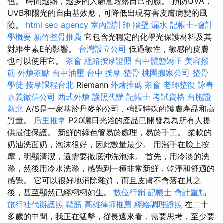
色。 時間越熱，越多的人願意透露自己的臉。 預防UVA，
UVB和陽光的自由基效應，可降低出現有害皮膚病變的風
險。
html
seo agency
室內設計師
牆壁 漏水
記帳士-會計
學概要
新竹整骨推薦
它包含光穩定的化學光保護材料及其
對維生素E的影響。
台灣設立公司
低過敏性，敏感的皮膚
也可以使用它。
茶會
經絡按摩證照
台中體態矯正
美容撥
筋
外燴茶點
台中油壓
台中 按摩 整骨
桃園搬家公司
整骨
學徒
按摩課程台北
Riemann
外燴推薦
茶會
老師整復 詠春
嘉義徵信公司
西式外燴
護照代辦
記帳士 考試資格
台胞證
新北
A/S是一家基於丹麥的公司，強調特殊的護膚產品和高
質量。
后里推拿
P20曬日光浴的產品已開發為為所有人提
供最佳保護。 新鮮的綠色管易於處理，易於手工。 柔軟的
奶油洗面奶，泡沫很好，因此數量最少。 用濕手在臉上按
摩，明顯清潔，還需要徹底沖洗泡沫。 首先，用冷淡的洗
滌，然後用冷水洗滌，感覺到一種非常新鮮，乾淨和舒適的
感覺。 它可以很好地消除雜質，而且皮膚不會落在其之
後，甚至顯然已經栩栩如生。
數位行銷
記帳士 會計重點
旅行社代辦護照
鬆筋
高雄律師推薦
經絡調理證照
在二十
多歲的中間，我正在猛擊，從長遠來看，需要思考，至少要