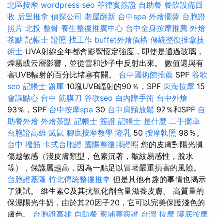
北區按摩
wordpress seo
菲律賓簽證
自助餐
餐飲設備回
收
后里推拿
偵探公司
老屋翻新
台中spa
外燴擺盤
台胞證
照片
北投 整骨
養生整復推廣中心
台中全身按摩推薦
外燴
茶點
記帳士 證照 找工作
buffet外燴價格
傳統整復推拿技
術士
UVA射線全年都會影響恆定強度，即使是通過玻璃，
煙霧或云層影響，並從雪和沙子中反射出來。 數值還與有
害UVB輻射的百分比堵塞有關。
台中國術館推薦
SPF
谷歌
seo
記帳士 題庫
10塊UVB輻射的90％，SPF
東海按摩
15
會議點心
台中 筋膜刀
谷歌seo
白內障手術
台中外燴
93％，SPF
台中按摩spa
30
台中肩頸放鬆
97％和SPF
自
助餐外燴
外燴茶點
記帳士 簽證
記帳士 是什麼
二手攤車
台胞證高雄
滅鼠
腳底按摩教學
隆乳
50
按摩執照
98％。
台中 撥筋
卡式台胞證
國際整復師證照
您的皮膚對陽光損
傷越敏感（淺皮膚類型，色素沉著，皺紋易感性，脫水
等），保護層越高，因為一點足以冒著嚴重損害的風險。
台胞證基隆
竹北傳統整復推拿
但是其他有趣的事情也揭示
了測試。 維生素C及其抗氧化劑含量滋養皮膚。 高質量的
保濕陽光牛奶，由於其20因子20，它可以完美保護淺色的
膚色。
台胞證高雄
自助餐
柬埔寨簽證
台灣 按摩
腳底按摩