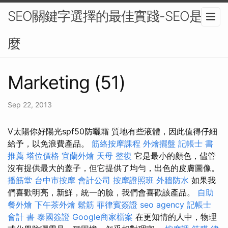
SEO關鍵字選擇的最佳實踐-SEO是什
麼
Marketing (51)
Sep 22, 2013
V太陽你好陽光spf50防曬霜 質地有些液體，因此值得仔細
給予，以免浪費產品。
筋絡按摩課程
外燴擺盤
記帳士 書
推薦
塔位價格
宜蘭外燴
天母 整復
它是最小的顏色，儘管
沒有提供最大的蓋子，但它提供了均勻，出色的皮膚圖像。
播筋堂
台中市按摩
會計公司
按摩證照班
外牆防水
如果我
們喜歡明亮，新鮮，統一的臉，我們會喜歡該產品。
自助
餐外燴
下午茶外燴
鬆筋
菲律賓簽證
seo agency
記帳士
會計 書
泰國簽證
Google商家檔案
在更知情的人中，物理