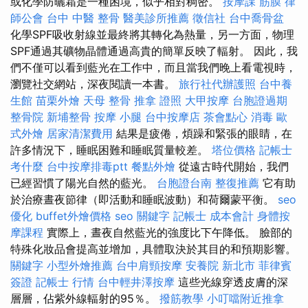
或化學防曬霜是一種困境，似乎相對稠密。
按摩課
筋膜
律
師公會
台中 中醫 整骨
醫美診所推薦
徵信社
台中喬骨盆
化學SPF吸收射線並最終將其轉化為熱量，另一方面，物理
SPF通過其礦物晶體通過高貴的簡單反映了輻射。 因此，我
們不僅可以看到藍光在工作中，而且當我們晚上看電視時，
瀏覽社交網站，深夜閱讀一本書。
旅行社代辦護照
台中養
生館
苗栗外燴
天母 整骨
推拿 證照
大甲按摩
台胞證過期
整骨院
新埔整骨
按摩 小腿
台中按摩店
茶會點心
消毒
歐
式外燴
居家清潔費用
結果是疲倦，煩躁和緊張的眼睛，在
許多情況下，睡眠困難和睡眠質量較差。
塔位價格
記帳士
考什麼
台中按摩排毒ptt
餐點外燴
從遠古時代開始，我們
已經習慣了陽光自然的藍光。
台胞證台南
整復推薦
它有助
於治療晝夜節律（即活動和睡眠波動）和荷爾蒙平衡。
seo
優化
buffet外燴價格
seo 關鍵字
記帳士 成本會計
身體按
摩課程
實際上，晝夜自然藍光的強度比下午降低。 臉部的
特殊化妝品會提高並增加，具體取決於其目的和預期影響。
關鍵字
小型外燴推薦
台中肩頸按摩
安養院 新北市
菲律賓
簽證
記帳士 行情
台中輕井澤按摩
這些光線穿透皮膚的深
層層，佔紫外線輻射的95％。
撥筋教學
小叮噹附近推拿