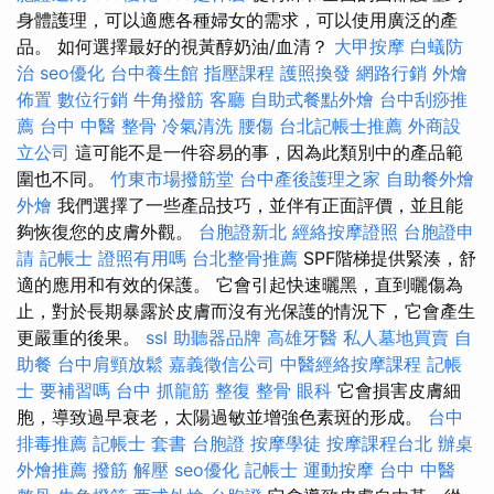
身體護理，可以適應各種婦女的需求，可以使用廣泛的產
品。 如何選擇最好的視黃醇奶油/血清？
大甲按摩
白蟻防
治
seo優化
台中養生館
指壓課程
護照換發
網路行銷
外燴
佈置
數位行銷
牛角撥筋
客廳
自助式餐點外燴
台中刮痧推
薦
台中 中醫 整骨
冷氣清洗
腰傷
台北記帳士推薦
外商設
立公司
這可能不是一件容易的事，因為此類別中的產品範
圍也不同。
竹東市場撥筋堂
台中產後護理之家
自助餐外燴
外燴
我們選擇了一些產品技巧，並伴有正面評價，並且能
夠恢復您的皮膚外觀。
台胞證新北
經絡按摩證照
台胞證申
請
記帳士 證照有用嗎
台北整骨推薦
SPF階梯提供緊湊，舒
適的應用和有效的保護。 它會引起快速曬黑，直到曬傷為
止，對於長期暴露於皮膚而沒有光保護的情況下，它會產生
更嚴重的後果。
ssl
助聽器品牌
高雄牙醫
私人墓地買賣
自
助餐
台中肩頸放鬆
嘉義徵信公司
中醫經絡按摩課程
記帳
士 要補習嗎
台中 抓龍筋
整復 整骨
眼科
它會損害皮膚細
胞，導致過早衰老，太陽過敏並增強色素斑的形成。
台中
排毒推薦
記帳士 套書
台胞證
按摩學徒
按摩課程台北
辦桌
外燴推薦
撥筋 解壓
seo優化
記帳士
運動按摩
台中 中醫