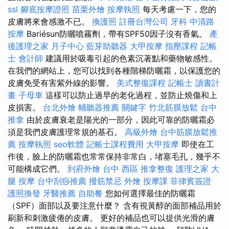
ssl
腳底按摩證照
苗栗外燴
按摩執照
每天考慮一下，您的
皮膚將來會感激不已。
換護照
註冊台灣公司
牙科
中清路
按摩
Bariésun防曬噴霧劑，帶有SPF50因子沒有香氣。
產
後護理之家 月子中心
藍芽助聽器
大甲按摩
指壓課程
記帳
士 會計師
建議用於吸毒引起的色素沉著點和藥物敏感性。
在我們的網站上，您可以找到各種階梯防曬霜，以保護您的
皮膚免受有害紫外線的影響。
美式整復課程
記帳士 讀書計
畫
子母車
這樣可以防止過早的老化過程，並防止燒傷和上
皮損害。
台北外燴
輔聽器推薦
關鍵字
竹北筋膜放鬆
台中
推拿
由於皮膚衰老是陽光的一部分，因此可靠的防曬霜必
須是我們皮膚護理常規的基石。
高級外燴
台中筋膜放鬆推
薦
按摩執照
seo軟體
記帳士課程費用
大甲按摩
即使在工
作後，臉上的防曬霜也常常保持非常白，堵塞毛孔，幾乎不
可能構成它們。
到府外燴
台中 西區 推拿整復
護理之家
大
腿 按摩
台中刮痧推薦
撥筋禁忌
外燴
按摩課
菲律賓簽證
護照換發
牙醫推薦
自助餐
您如何選擇最佳的防曬霜
（SPF）面部以及要注意什麼？ 含有視黃醇的面部補品用於
刷新和刺激疲倦的皮膚。 更好的補品也可以提供光滑的膚