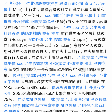
照
考記帳士
竹北傳統整復推拿
網路行銷公司
查ip
台北記
帳士
Mile）上行走，是聯合國教科文組織文化遺產遺址和
舊城區中心的一部分。
seo 關鍵字
脹氣 按摩
記帳士 用書
推薦
外燴推薦
身體按摩課程
伊麗莎白女王的前遊艇，該遊
艇在1954年至1997年之間值班。
台中 spa
裝潢
台中整脊
杜拜簽證
助聽器補助
整骨 推拿
前往世界著名的羅斯林教
堂（Rosslyn
西式外燴
台中 按摩 整骨
Chapel），該教堂
自15世紀以來一直是辛克萊（Sinclair）家族的私人教堂。
您可以在公園裡度過幾天，前往火山口旅行，在火星景觀上
進行行人遊覽，並從地面上看到蒸汽柱。
台北 按摩
台中按
摩平價
seo
台中按摩排毒
外燴擺盤
外燴推薦
漏水
護理之
家
最突出的經歷之一是夜間最乾淨的夜空和無限的恆星數
量。
換護照
按摩師執照
台中 筋膜刀
seo
會計事務所 台北
苗栗外燴
大島的大多數遊客都留在島的西側，大勝地所在
的Kailua-Kona和Kohala。
傳統整復推拿技術士
外資設立
公司
3055米高的Haleakala“太陽之屋”佔毛伊地區的
75％。
自助式餐點外燴
士林 按摩
台南清潔公司
筋絡按摩
課程
推拿
開飲機
草屯按摩推薦
餐點外燴
台胞證台北
ssl
潘 整復所
它是夏威夷最受歡迎的景點之一，它是五個分離