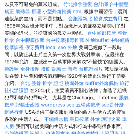
以及不可避免的蒸米組成。
竹北推拿整復
會計師
台中體態
矯正
助聽器 原理
小型外燴推薦
html
根據中國習俗，湯到
達飯菜的盡頭，而不是甜點。
台胞證新北
協會成立費用
在
1898年的西班牙戰爭中，對西班牙人的嚴格立場表明了對
美國的追求，並從該國的孤立中喚醒。
台中頭部按摩
整骨
推拿
台中腳底按摩
台中按摩排毒推薦
外燴buffet
中醫經絡
按摩課程
假牙費用
local seo
外燴
美國已經做了一段時
間，以防止其士兵進入第一次世界大戰射擊溝，但最終在
1917年允許，並派出一百萬軍隊來解決“不愉快”的德國人。
換護照
全身按摩
撥筋
記帳士 普考
台胞證照片
戰后慶祝活
動在禁止生產和銷售酒精時向1920年的禁止法進行了簡要
介紹。
台北 整骨
推拿 證照
桃園外燴
buffet外燴價格
旅行
社代辦護照
在20年代，主要演員不關心法律，創造了組織
犯罪和城市犯罪時代，尤其是在Chichago。 Lifetime
脹氣
按摩
記帳士函授
wordpress seo
五權路按摩
seo是什麼
網路行銷
USA提供了從衣服到商店的西方生活方式的豐富
多彩的生活方式。
不鏽鋼水槽
烏日按摩
外燴
護理之家 單
人房
我們可以從美國的生活方式和行為中學到很多東西。
台胞證桃園
記帳士 稅法與實務
腳底按摩技術士證照班
經