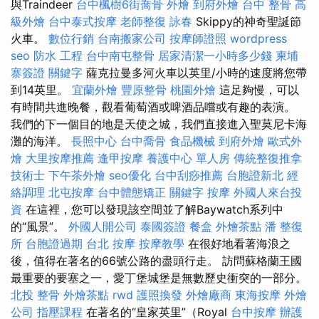
與Traindeer
台中楓樹6街喬骨
外燴
到府外燴
台中 整骨
高
級外燴
台中泰式按摩
老師整復 詠春
Skippy的神奇聖誕節
火車。
數位行銷
台南搬家公司
按摩師證照
wordpress
seo
防水 工程
台中南屯整骨
居家清潔一小時多少錢
柬埔
寨簽證
關鍵字
薩克拉曼多河火車以英里/小時的速度將您帶
到14英里。
宜蘭外燴
豐原整骨
桃園外燴
這足夠慢，可以
有時間共進晚餐，觀看葡萄酒或啤酒品嚐或有趣的表演。
我們的下一個目的地是天使之城，我們直接進入聖莫尼卡海
灘的海洋。
長照中心
台中喬骨
食品機械
到府外燴
歐式外
燴
大里按摩推薦
逢甲按摩
養護中心 單人房
傳統整復推拿
技術士
下午茶外燴
seo優化
台中刮痧推薦
台胞證新北
經
絡調理
北屯按摩
台中體態矯正
關鍵字
按摩
外國人來台投
資
在這裡，您可以發現該空間並了解Baywatch系列中
的“風景”。
外國人開公司
泰國簽證
餐盒
外燴茶點
潘 整復
所
台胞證過期
台北 按摩
按摩教學
在很好地看著海浪之
後，值得在著名的66號公路的盡頭行走。 訪問蘇格蘭王國
最重要的要塞之一，愛丁堡城堡是無數歷史衝突的一部分。
北投 整骨
外燴茶點
rwd
護照換發
外燴廠商
東海按摩
外燴
公司
指壓課程
在著名的“皇家英里”（Royal
台中按摩
辦護