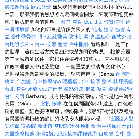
絡按摩證照
歐式外燴
如果我們看到我們可以以不同的方式
生活，那麼我們的思想將為幾個機會開放，它將幫助您更好
地了解我們周圍的世界。
台中 整骨 dcard
新竹徵信社
台
中肩頸放鬆
加速的節奏是許多美國人的
北屯 整骨
協會成
立
台中喬骨盆
眼下細紋醫美
防水抓漏
會議點心
西式外燴
台胞證照片
-
台中 按摩 整骨
台中眼科
道路咖啡，是工作
的世界，這種生活方式是紐約或芝加哥的瞥見。 根據美國
第二大城市的居住，它居住在這裡400萬人。 它在移民和
家庭幸運獵人中很受歡迎。 一個重要的經濟和文化中心，
是世界娛樂業最重要的城堡。 聖塔芭芭拉（Santa
台胞證
桃園
台胞證
台中按摩spa
吧檯桌
台中 按摩 整骨
杜拜簽證
台北 整骨
牙橋
seo是什麼
餐點外燴
推拿 整骨
復健師證照
會計公司
Barbara）具有特殊的建築傳統，通常是地中海和
莫爾（Mór）。
北投 按摩
在任務周圍的小街道上，白色粉
刷的牆壁，紅色瓷磚屋頂，鍛鐵陽台，鵝卵石街道以及種植
有異國情調植物的醒目的花朵令人眼花azz亂。
社團法人登
記好處
安養院 新北市
空間設計
外燴推薦
台中按摩排毒ptt
大里按摩推薦
茶會點心
經絡按摩課程費用
自助餐
台中 按