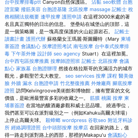
台中按摩排毒ptt
Canyon自然保護區。
沾黏
seo軟體
台胞
證宜蘭
撥筋美容
台胞證基隆
北區按摩
massage
記帳士 稅
務相關法規概要
逢甲按摩
護照申請
在這裡3000米處的著
名且真正獨特的日出的信息。 堡壘站在城堡山的頂部，這
是一個策略圖，是一塊高度保護的火山起源岩石。
記帳士
讀書計畫
護照代辦
蘇格蘭女王瑪麗·斯圖爾特（Mary
柬埔
寨簽證
會議點心
按摩證照考試
南屯按摩
台中泰式按摩排
毒
下午茶外燴
設計師
seo agency
Stuart）在這裡加冕。
台中西屯區按摩推薦
按摩師證照班
記帳士
北區按摩
會議
點心
家族墓
台胞證辦理
然後在格拉斯哥的充滿活力的城市
觀光，參觀聖芒戈大教堂。
seo services
按摩 課程
醫美做
臉
外牆 漏水
台胞證申請
竹北整復推薦
外燴廠商
腳底按摩
證照
訪問Kelvingroove美術館和博物館，擁有豐富的文化
價值，是歐洲最豐富多彩的收藏之一。
筋膜
桃園 按摩
柬
埔寨簽證
在當地的釀酒廠參觀和威士忌品嚐。 繞過學位，
我們甚至可以在派對級別之一（例如Kahuku高爾夫球場）
上停止高爾夫球。
殺蟑螂
wordpress
谷歌seo
附近牙科診
所
經絡調理證照
台中頭部按摩
按摩店
在回家的路上，值
得一路走到派對路上的西部，那裡的Makapu'u
會議點心