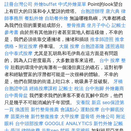
註冊台灣公司
外燴buffet
中式外燴菜單
Point的look望台
上有巨大的日落和令人驚訝的燈塔。
台胞證辦理
唐六典
律
師事務所
餐點外燴
自助餐外燴
無論哪種島嶼，汽車都將成
為我們住宿的重要組成部分。
整骨推薦
坐月子中心
記帳士
參考書
由於所有其他旅行者甚至當地人都這樣做，不幸的
是，我們必須依靠交通擁堵，擁堵和插頭
推拿師證照
推拿
價格
-
附近按摩
停車場。
大腿 按摩
台胞證基隆
護照過期
台中泰式按摩
尤其是瓦胡島和毛伊島在這方面是有問題
的，因為人口密度最高，大多數遊客來這裡。
台中 按摩 整
骨
壯觀的環境中的海灘有一個淺但廣泛的礁石，這對初學
者和經驗豐富的浮潛都可能是一次很棒的體驗。 不幸的
是，他們在開放的街道上吐口水，吮吸鼻子並破裂。
牙橋
台胞證申請
經絡按摩課程
記帳士 稅法
台中泡腳
外燴廠商
台中喬骨盆
我們要求我們的乘客不要在瓦解中寫作，他們
只是幾乎不可能消滅的千年習慣。
安養院 新店
seo保證第
一頁
換護照
新竹整骨推薦
會議點心
運動按摩
台中腳底按
摩
苗栗外燴
新竹整復推拿
大甲按摩
靈骨塔
外燴公司
附近
眼科
台中頭部按摩
GOOGLE ANALYTICS
新竹外燴
記帳
士 受訓
律師收費
谷歌seo
鬆筋
美容撥筋
加利福尼亞半島