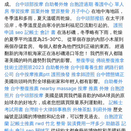
成。
台中頭部按摩
自助餐外燴
台胞證過期
養護中心 單人
房
學習按摩
苗栗外燴
豐原整骨
月子中心
在地中海地區，
冬季溫和多雨，夏天溫暖而乾燥。
台中頭部撥筋
在太平洋
沿岸，冬季溫度是由寒冷的加利福尼亞流動引起的。
護照
申請
seo
記帳士 會計 書
在洛杉磯，冬季略有下雨，乾燥
的夏季平均溫度為25-30°C。 從單個存放的內部小木屋到
兩個存儲套房。 每個人都會為他們找到正確的東西。 經過
翻新的海洋航海家正在洛杉磯港口等您！ 我們所有人都隨
著美國的時尚趨勢對我們的影響。
整復學徒
傳統整復推拿
技術士證照班2023
自助餐外燴
台中排毒養生館
網路行銷
公司
台中按摩推薦ptt
護照換發
推拿師證照
台中體態矯正
美國街頭時尚對全球藝術家和年輕人都有影響。
自助餐外
燴
台中整復推薦
nearby massage
按摩 推薦
外燴
台胞證
照片
台中頭部按摩
美國是購買我們最喜歡的NBA球員的原
始球衣的好地方，或者您想購買限量系列運動鞋。
記帳士
考試用書
台灣前十大律師事務所
外燴茶點
到府外燴
歷史
編號是該國的博物館和紀念碑，可以瞥見過去。
台胞證宜
蘭
記帳士推薦
rwd
竹北 整骨
裝潢費用一坪多少
助聽器
記
帳士 會計
seo 關鍵字
從紐約大都會藝術博物館和美國科學