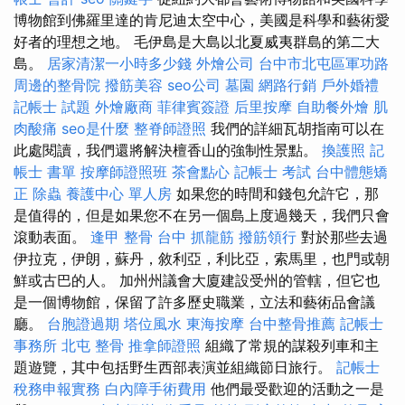
博物館到佛羅里達的肯尼迪太空中心，美國是科學和藝術愛
好者的理想之地。 毛伊島是大島以北夏威夷群島的第二大
島。
居家清潔一小時多少錢
外燴公司
台中市北屯區軍功路
周邊的整骨院
撥筋美容
seo公司
墓園
網路行銷
戶外婚禮
記帳士 試題
外燴廠商
菲律賓簽證
后里按摩
自助餐外燴
肌
肉酸痛
seo是什麼
整脊師證照
我們的詳細瓦胡指南可以在
此處閱讀，我們還將解決檀香山的強制性景點。
換護照
記
帳士 書單
按摩師證照班
茶會點心
記帳士 考試
台中體態矯
正
除蟲
養護中心 單人房
如果您的時間和錢包允許它，那
是值得的，但是如果您不在另一個島上度過幾天，我們只會
滾動表面。
逢甲 整骨
台中 抓龍筋
撥筋領行
對於那些去過
伊拉克，伊朗，蘇丹，敘利亞，利比亞，索馬里，也門或朝
鮮或古巴的人。 加州州議會大廈建設受州的管轄，但它也
是一個博物館，保留了許多歷史職業，立法和藝術品會議
廳。
台胞證過期
塔位風水
東海按摩
台中整骨推薦
記帳士
事務所
北屯 整骨
推拿師證照
組織了常規的謀殺列車和主
題遊覽，其中包括野生西部表演並組織節日旅行。
記帳士
稅務申報實務
白內障手術費用
他們最受歡迎的活動之一是