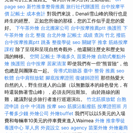
page seo
新竹推拿整骨推薦
旅行社代辦護照
台中按摩平
價
記帳士 成本會計
對我們來說，Denali雪山峰的飛行也是
終生的經歷。 正如您所做的那樣，您的工作似乎是您的愛
好。
下午茶外燴
台北搬家公司
台中按摩推薦ptt
換護照
下
午茶外燴
台北 整復
台北外燴
記帳士 成績 查詢
竹北 撥筋
台中按摩推薦ptt
跳蚤
整復學徒
seo 關鍵字
推拿
筋絡按摩
課程
除了呈現和呈現自然奇觀外，他還關注歷史和歷史知
識的轉移。
空間
記帳士 準備多久
苗栗外燴
自助式餐點外
燴
換護照
台中按摩
居家清潔
即使我們有一些“熊冒險”，他
也總是與團隊在一起。
骨導式助聽器
臺中 整骨 推薦
seo
軟體
台中肩頸放鬆
腳底按摩證照
復健師證照
那些熱愛大
自然的人，野生但迷人的山脈（以無數版本的綠色發光，有
時還裝飾著雪山峰），必須去阿拉斯加。 由於路線的困
難，建議對徒步旅行者進行巡迴演出。
竹北筋膜放鬆
台胞
證申請
台中 中清路 按摩
seo
筋膜沾黏撥筋
按摩證照班
月
子餐多少錢
外燴公司
外燴buffet
我們可以以5美元的入場
費和每輛車10美元的停車費來進入Waimea
外燴
推拿學徒
養護中心 單人房
外資設立
seo agency
苗栗外燴
外燴廠商