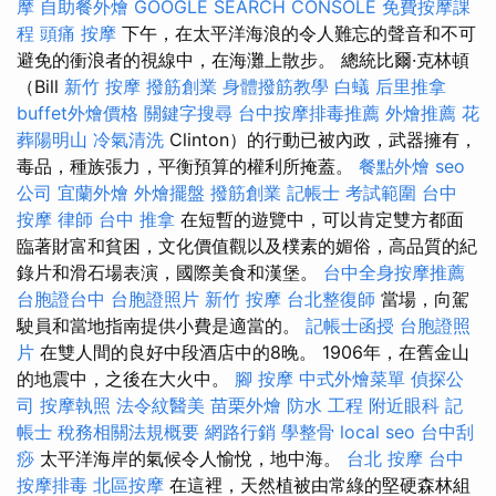
摩
自助餐外燴
GOOGLE SEARCH CONSOLE
免費按摩課
程
頭痛 按摩
下午，在太平洋海浪的令人難忘的聲音和不可
避免的衝浪者的視線中，在海灘上散步。 總統比爾·克林頓
（Bill
新竹 按摩
撥筋創業
身體撥筋教學
白蟻
后里推拿
buffet外燴價格
關鍵字搜尋
台中按摩排毒推薦
外燴推薦
花
葬陽明山
冷氣清洗
Clinton）的行動已被內政，武器擁有，
毒品，種族張力，平衡預算的權利所掩蓋。
餐點外燴
seo
公司
宜蘭外燴
外燴擺盤
撥筋創業
記帳士 考試範圍
台中
按摩
律師
台中 推拿
在短暫的遊覽中，可以肯定雙方都面
臨著財富和貧困，文化價值觀以及樸素的媚俗，高品質的紀
錄片和滑石場表演，國際美食和漢堡。
台中全身按摩推薦
台胞證台中
台胞證照片
新竹 按摩
台北整復師
當場，向駕
駛員和當地指南提供小費是適當的。
記帳士函授
台胞證照
片
在雙人間的良好中段酒店中的8晚。 1906年，在舊金山
的地震中，之後在大火中。
腳 按摩
中式外燴菜單
偵探公
司
按摩執照
法令紋醫美
苗栗外燴
防水 工程
附近眼科
記
帳士 稅務相關法規概要
網路行銷
學整骨
local seo
台中刮
痧
太平洋海岸的氣候令人愉悅，地中海。
台北 按摩
台中
按摩排毒
北區按摩
在這裡，天然植被由常綠的堅硬森林組