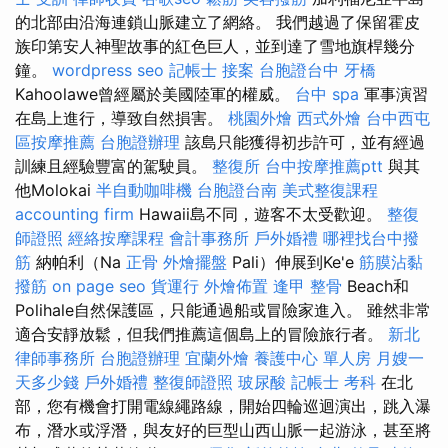
的北部由沿海連鎖山脈建立了網絡。 我們越過了保留霍皮
族印第安人神聖故事的紅色巨人，並到達了雪地旗桿幾分
鐘。
wordpress seo
記帳士 接案
台胞證台中
牙橋
Kahoolawe曾經屬於美國陸軍的權威。
台中 spa
軍事演習
在島上進行，導致自然損害。
桃園外燴
西式外燴
台中西屯
區按摩推薦
台胞證辦理
該島只能獲得初步許可，並有經過
訓練且經驗豐富的駕駛員。
整復所
台中按摩推薦ptt
與其
他Molokai
半自動咖啡機
台胞證台南
美式整復課程
accounting firm
Hawaii島不同，遊客不太受歡迎。
整復
師證照
經絡按摩課程
會計事務所
戶外婚禮
哪裡找台中撥
筋
納帕利（Na
正骨
外燴擺盤
Pali）伸展到Ke'e
筋膜沾黏
撥筋
on page seo
貨運行
外燴佈置
逢甲 整骨
Beach和
Polihale自然保護區，只能通過船或冒險家進入。 雖然非常
適合安靜放鬆，但我們推薦這個島上的冒險旅行者。
新北
律師事務所
台胞證辦理
宜蘭外燴
養護中心 單人房
月嫂一
天多少錢
戶外婚禮
整復師證照
玻尿酸
記帳士 考科
在北
部，您有機會打開電線繩路線，開始四輪巡迴演出，跳入瀑
布，潛水或浮潛，與友好的巨型山西山脈一起游泳，甚至將