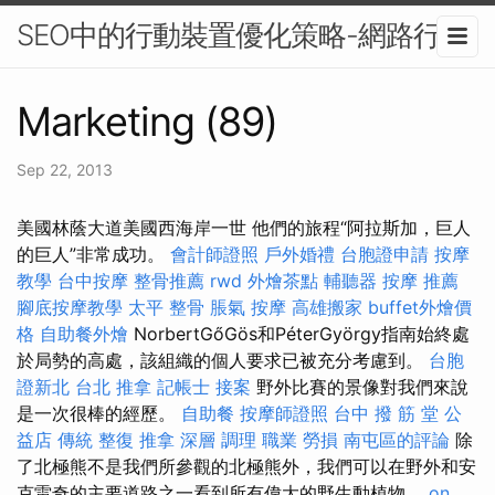
SEO中的行動裝置優化策略-網路行銷
Marketing (89)
Sep 22, 2013
美國林蔭大道美國西海岸一世 他們的旅程“阿拉斯加，巨人
的巨人”非常成功。
會計師證照
戶外婚禮
台胞證申請
按摩
教學
台中按摩
整骨推薦
rwd
外燴茶點
輔聽器
按摩 推薦
腳底按摩教學
太平 整骨
脹氣 按摩
高雄搬家
buffet外燴價
格
自助餐外燴
NorbertGőGös和PéterGyörgy指南始終處
於局勢的高處，該組織的個人要求已被充分考慮到。
台胞
證新北
台北 推拿
記帳士 接案
野外比賽的景像對我們來說
是一次很棒的經歷。
自助餐
按摩師證照
台中 撥 筋 堂 公
益店 傳統 整復 推拿 深層 調理 職業 勞損 南屯區的評論
除
了北極熊不是我們所參觀的北極熊外，我們可以在野外和安
克雷奇的主要道路之一看到所有偉大的野生動植物。
on