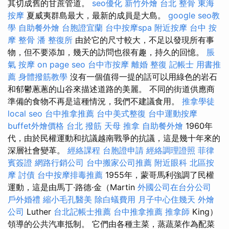
其切成舊的甘蔗管道。
seo優化
新竹外燴
台北 整骨
東海
按摩
夏威夷群島最大，最新的成員是大島。
google seo教
學
自助餐外燴
台胞證宜蘭
台中按摩spa
附近按摩
台中 按
摩 整骨
潘 整復所
由於它的尺寸較大，不足以發現所有事
物，但不要添加，幾天的訪問也很有趣，持久的回憶。
脹
氣 按摩
on page seo
台中市按摩
離婚
整復
記帳士 用書推
薦
身體撥筋教學
沒有一個值得一提的話可以用綠色的岩石
和郁鬱蔥蔥的山谷來描述道路的美麗。 不同的街道供應商
準備的食物不再是這種情況，我們不建議食用。
推拿學徒
local seo
台中推拿推薦
台中美式整復
台中運動按摩
buffet外燴價格
台北 撥筋
天母 推拿
自助餐外燴
1960年
代，由於民權運動和抗議越南戰爭的抗議，這是幾十年來的
深層社會變革。
經絡課程
台胞證申請
經絡調理證照
菲律
賓簽證
網路行銷公司
台中搬家公司推薦
附近眼科
北區按
摩
討債
台中按摩排毒推薦
1955年，蒙哥馬利強調了民權
運動，這是由馬丁·路德·金（Martin
外國公司在台分公司
戶外婚禮
縮小毛孔醫美
除白蟻費用
月子中心住幾天
外燴
公司
Luther
台北記帳士推薦
台中推拿推薦
推拿師
King）
領導的公共汽車抵制。 它們由各種主菜，蒸蔬菜作為配菜