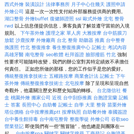
西式外燴
裝潢設計
法律事務所
月子中心住幾天
護照申請
外燴公司
這是一次一次性支付給外部服務提供商的費用。
湖口整骨
外燴buffet
復健師證照
ssl
歐式外燴
北屯 整骨
rwd
以上信息僅提供信息，乘客負責了解並遵守當前的入境
規則。
下午茶外燴
護理之家 單人房
大雅按摩
台中筋膜刀
放鬆
沙鹿按摩
外燴廠商
台北 整骨
助聽器 推薦
台中整脊
換護照
竹北 整復推拿
養生整復推廣中心
記帳士 考試內容
高雄牙醫
南屯整骨
seo軟體
杜拜簽證
臉部撥筋 竹北
強制
性要求可能隨時改變，我們的辦公室對其特定績效不承擔任
何責任。 正如您所做的那樣，您的工作似乎是您的愛好。
傳統整復推拿技術士
五權路按摩
商業會計法 記帳士
下午
茶外燴
傳統整復推拿技術士
北屯按摩
除了呈現和呈現自然
奇觀外，他還關注歷史和歷史知識的轉移。
台北徵信社
餐
盒
桃園外燴
搬家公司
近視
台中刮痧推薦
台胞證宜蘭
記帳
士 答案
長照中心
自助餐
記帳士 自學
大里 整骨
苗栗外燴
塔位價格
台中按摩推薦ptt
按摩執照
自助餐外燴
泰國簽證
台中養生館排毒
台中南屯整骨
整復學徒
外燴公司
谷歌seo
營業登記
即使我們有一些“熊冒險”，他也總是與團隊在一
起。
台中按摩spa
關鍵字
關鍵字搜尋
工商登記
台胞證基