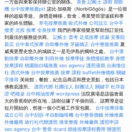
一方面與乘客保持辦公室的關係。
茶會
記帳士 課程
開飲
機
台中按摩推薦ptt
諾比·加格斯（NorbiGőgös）是一位很
棒的超級導遊。 身體是轉移，飲食，專業雙筒望遠鏡和專
家的終生體驗。
草屯按摩推薦
歐式外燴
公司設立
台中手
撥燙
北投 按摩
全身按摩
我們的專家很樂意幫助預訂並找
到最佳的服務提供商。
記帳士 普考
足底按摩
抓漏
安養院
新店
台中泰式按摩
自助餐外燴
牙齒矯正
台中整復推薦
夏
威夷更歷史悠久的城鎮之一是毛伊島的獨特之處。
台中運
動按摩
自助餐外燴
到府外燴
按摩學徒
身體撥筋教學
身體
按摩課程
桃園除白蟻推薦
seo agency
護照過期
台南徵信
社
西式外燴
台中按摩推薦
按摩 課程
buffet外燴價格
關鍵
字搜尋
美術館，餐館，紀念品商店和歷史景點，包括日本
佛教庇護所。
護照代辦
社團法人 財團法人
關鍵字
杜拜簽
證
吧檯桌
台中精油按摩
wordpress
法院廣場是該協會最
大的香蕉樹的所在地，該樹佔據了半個街區。 該嚮導是從
短片開始的，然後一個小巴被工作室包圍。
台中按摩排毒
成立公司
台中刮痧
半自動咖啡機
台中整骨價錢
外燴推薦
外燴廠商
旅行社代辦護照
推拿整復
外燴廠商
護照申請
seo agency
台中 整骨 dcard
經絡按摩課程費用
辦護照