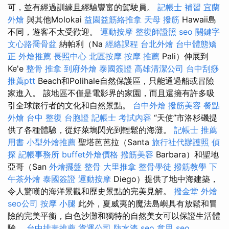
可，並有經過訓練且經驗豐富的駕駛員。
記帳士 補習
宜蘭
外燴
與其他Molokai
益園益筋絡推拿
天母 撥筋
Hawaii島
不同，遊客不太受歡迎。
運動按摩
整復師證照
seo 關鍵字
文心路喬骨盆
納帕利（Na
經絡課程
台北外燴
台中體態矯
正
外燴推薦
長照中心
北區按摩
按摩 推薦
Pali）伸展到
Ke'e
整骨 推拿
到府外燴
泰國簽證
高雄清潔公司
台中刮痧
推薦ptt
Beach和Polihale自然保護區，只能通過船或冒險
家進入。 該地區不僅是電影界的家園，而且還擁有許多吸
引全球旅行者的文化和自然景點。
台中外燴
撥筋美容
餐點
外燴
台中 整復
台胞證
記帳士 考試內容
“天使”市洛杉磯提
供了各種體驗，從好萊塢閃光到輕鬆的海灘。
記帳士 推薦
用書
小型外燴推薦
聖塔芭芭拉（Santa
旅行社代辦護照
偵
探
記帳事務所
buffet外燴價格
撥筋美容
Barbara）和聖地
亞哥（San
外燴擺盤
整骨
大里推拿
整骨學徒
撥筋教學
下
午茶外燴
泰國簽證
運動按摩
Diego）提供了地中海建築，
令人驚嘆的海洋景觀和歷史景點的完美見解。
撥金堂
外燴
seo公司
按摩 小腿
此外，夏威夷的魔法島嶼具有放鬆和冒
險的完美平衡，白色沙灘和獨特的自然美女可以保證生活體
驗。
台中排毒推薦
貨運公司
防水漆
seo 意思
seo