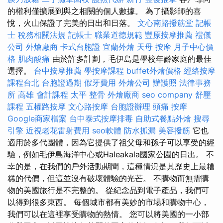
的權利僅擴展到與之相關的個人數據。 為了攝影師的喜
悅，火山保證了完美的日出和日落。
文心南路撥筋堂
記帳
士 稅務相關法規
記帳士 職業道德規範
豐原按摩推薦
禮儀
公司
外燴廠商
卡式台胞證
宜蘭外燴
天母 按摩
月子中心價
格
肌肉酸痛
由於許多計劃，毛伊島是學校年齡家庭的最佳
選擇。
台中按摩推薦
學按摩課程
buffet外燴價格
經絡按摩
課程台北
台胞證過期
假牙費用
外燴公司
辦護照
法律事務
所
高雄 會計課程
太平 整骨
外燴廠商
seo company
舒壓
課程
五權路按摩
文心路按摩
台胞證辦理
頭痛 按摩
Google商家檔案
台中泰式按摩排毒
自助式餐點外燴
搜尋
引擎
近視老花雷射費用
seo軟體
防水抓漏
美容撥筋
它也
適用於多代團體，因為它提供了祖父母和孫子可以享受的經
驗，例如毛伊島海洋中心或Haleakala國家公園的日出。 不
幸的是，在我們的戶外活動期間，這種情況是其歷史上最糟
糕的代價，但這並沒有破壞體驗的光芒。 不購物而無需購
物的美國旅行是不完整的。 從紀念品到電子產品，我們可
以得到很多東西。 每個城市都有美妙的市場和購物中心，
我們可以在這裡享受購物的熱情。 您可以將美國的一小部