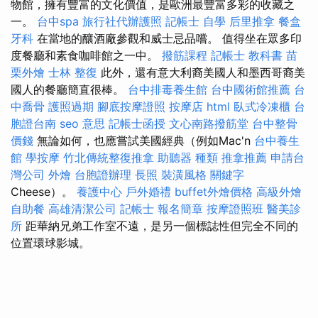
物館，擁有豐富的文化價值，是歐洲最豐富多彩的收藏之
一。
台中spa
旅行社代辦護照
記帳士 自學
后里推拿
餐盒
牙科
在當地的釀酒廠參觀和威士忌品嚐。 值得坐在眾多印
度餐廳和素食咖啡館之一中。
撥筋課程
記帳士 教科書
苗
栗外燴
士林 整復
此外，還有意大利裔美國人和墨西哥裔美
國人的餐廳簡直很棒。
台中排毒養生館
台中國術館推薦
台
中喬骨
護照過期
腳底按摩證照
按摩店
html
臥式冷凍櫃
台
胞證台南
seo 意思
記帳士函授
文心南路撥筋堂
台中整骨
價錢
無論如何，也應嘗試美國經典（例如Mac'n
台中養生
館
學按摩
竹北傳統整復推拿
助聽器 種類
推拿推薦
申請台
灣公司
外燴
台胞證辦理
長照
裝潢風格
關鍵字
Cheese）。
養護中心
戶外婚禮
buffet外燴價格
高級外燴
自助餐
高雄清潔公司
記帳士 報名簡章
按摩證照班
醫美診
所
距華納兄弟工作室不遠，是另一個標誌性但完全不同的
位置環球影城。