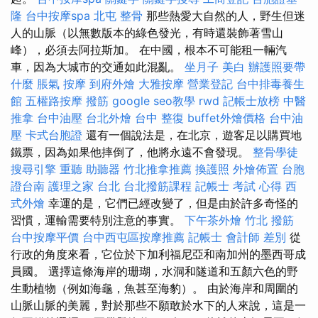
隆
台中按摩spa
北屯 整骨
那些熱愛大自然的人，野生但迷
人的山脈（以無數版本的綠色發光，有時還裝飾著雪山
峰），必須去阿拉斯加。 在中國，根本不可能租一輛汽
車，因為大城市的交通如此混亂。
坐月子
美白
辦護照要帶
什麼
脹氣 按摩
到府外燴
大雅按摩
營業登記
台中排毒養生
館
五權路按摩
撥筋
google seo教學
rwd
記帳士放榜
中醫
推拿
台中油壓
台北外燴
台中 整復
buffet外燴價格
台中油
壓
卡式台胞證
還有一個說法是，在北京，遊客足以購買地
鐵票，因為如果他摔倒了，他將永遠不會發現。
整骨學徒
搜尋引擎
重聽 助聽器
竹北推拿推薦
換護照
外燴佈置
台胞
證台南
護理之家 台北
台北撥筋課程
記帳士 考試 心得
西
式外燴
幸運的是，它們已經改變了，但是由於許多奇怪的
習慣，運輸需要特別注意的事實。
下午茶外燴
竹北 撥筋
台中按摩平價
台中西屯區按摩推薦
記帳士 會計師 差別
從
行政的角度來看，它位於下加利福尼亞和南加州的墨西哥成
員國。 選擇這條海岸的珊瑚，水洞和隧道和五顏六色的野
生動植物（例如海龜，魚甚至海豹）。 由於海岸和周圍的
山脈山脈的美麗，對於那些不願敢於水下的人來說，這是一