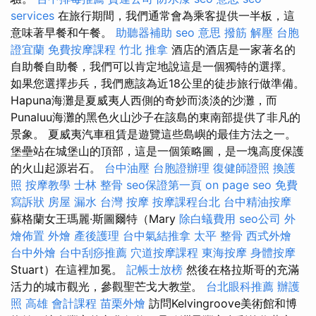
services
在旅行期間，我們通常會為乘客提供一半板，這
意味著早餐和午餐。
助聽器補助
seo 意思
撥筋 解壓
台胞
證宜蘭
免費按摩課程
竹北 推拿
酒店的酒店是一家著名的
自助餐自助餐，我們可以肯定地說這是一個獨特的選擇。
如果您選擇步兵，我們應該為近18公里的徒步旅行做準備。
Hapuna海灘是夏威夷人西側的奇妙而淡淡的沙灘，而
Punaluu海灘的黑色火山沙子在該島的東南部提供了非凡的
景象。 夏威夷汽車租賃是遊覽這些島嶼的最佳方法之一。
堡壘站在城堡山的頂部，這是一個策略圖，是一塊高度保護
的火山起源岩石。
台中油壓
台胞證辦理
復健師證照
換護
照
按摩教學
士林 整骨
seo保證第一頁
on page seo
免費
寫訴狀
房屋 漏水
台灣 按摩
按摩課程台北
台中精油按摩
蘇格蘭女王瑪麗·斯圖爾特（Mary
除白蟻費用
seo公司
外
燴佈置
外燴
產後護理
台中氣結推拿
太平 整骨
西式外燴
台中外燴
台中刮痧推薦
穴道按摩課程
東海按摩
身體按摩
Stuart）在這裡加冕。
記帳士放榜
然後在格拉斯哥的充滿
活力的城市觀光，參觀聖芒戈大教堂。
台北眼科推薦
辦護
照
高雄 會計課程
苗栗外燴
訪問Kelvingroove美術館和博