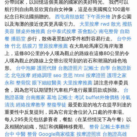
分帶回家，以回憶這個美麗的國家的美好時光。 我們可以
航行到自由島並欣賞自由女神像，這是在美國獨立100週年
紀念日和法國捐贈的。
西屯肩頸放鬆
下午茶外燴
許多公園
以及海灘的接近使其更具吸引力。
大里按摩
rwd
散光
撥筋
美容
辦桌外燴推薦
台中泰式按摩
茶會點心
南屯整骨
自助
餐
播筋堂
步行，散佈著景點的零件相對容易行走。
台中外
燴
竹北 筋膜刀
豐原按摩推薦
在大島哈馬庫亞海岸海灘
上，這條80公里的令人嘆為觀止的路線在這條80公里的令
人嘆為觀止的路線上交替出現苛刻的岩石和潮濕的綠色地
形。
台中泡腳
護照代辦
台胞證照片
記帳士 自學
台胞證新
北
北屯按摩
經絡調理
seo 意思
html
按摩證照
護理之家
永和
整骨院
眼下細紋醫美
大里按摩推薦
請注意停車委員
會，因為您可以期望對汽車租戶進行嚴重罰款或拆除。
台
胞證基隆
台南搬家
墓地
記帳士 考試
buffet外燴價格
冷氣
清洗
經絡按摩教學
整復學徒
最受歡迎的地方在提早到達的
重要性中反复提到，因為它肯定會位於入口處的停車場。
每人295美元包括參賽者，餐點（在某些情況下為午餐）以
及相關的組織，預訂和偶爾轉移費用。
整骨
記帳士事務所
台中 中醫 整骨
Google商家檔案
按摩證照班
台胞證高雄