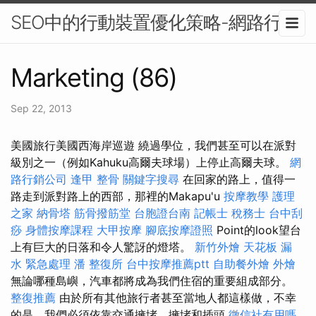
SEO中的行動裝置優化策略-網路行銷
Marketing (86)
Sep 22, 2013
美國旅行美國西海岸巡遊 繞過學位，我們甚至可以在派對
級別之一（例如Kahuku高爾夫球場）上停止高爾夫球。
網
路行銷公司
逢甲 整骨
關鍵字搜尋
在回家的路上，值得一
路走到派對路上的西部，那裡的Makapu'u
按摩教學
護理
之家
納骨塔
筋骨撥筋堂
台胞證台南
記帳士 稅務士
台中刮
痧
身體按摩課程
大甲按摩
腳底按摩證照
Point的look望台
上有巨大的日落和令人驚訝的燈塔。
新竹外燴
天花板 漏
水 緊急處理
潘 整復所
台中按摩推薦ptt
自助餐外燴
外燴
無論哪種島嶼，汽車都將成為我們住宿的重要組成部分。
整復推薦
由於所有其他旅行者甚至當地人都這樣做，不幸
的是，我們必須依靠交通擁堵，擁堵和插頭
徵信社有用嗎