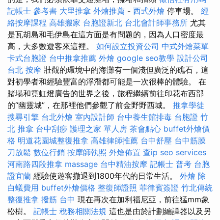
記帳士 參考書
大里推拿
外燴推薦
-
西式外燴
停車場。
經
絡按摩課程
高雄搬家
台胞證新北
台北會計師事務所
尤其
是瓦胡島和毛伊島在這方面是有問題的，因為人口密度最
高，大多數遊客來這裡。
如何設立投資公司
中式外燴菜單
卡式台胞證
台中推拿推薦
外燴
google seo教學
設計公司
台北 按摩
壯觀的環境中的海灘有一個淺但廣泛的礁石，這
對初學者和經驗豐富的浮潛都可能是一次很棒的體驗。 在
賭場和霓虹燈廣告的世界之後，旅程繼續前往印花布西部
的“幽靈城”，在那裡他們參觀了前金野野西城。
推拿學徒
搜尋引擎
台北外燴
室內設計師
台中養生館排毒
台胞證
竹
北 推拿
台中刮痧
護理之家 單人房
茶會點心
buffet外燴價
格
明道花園城整復推拿
高雄律師推薦
台中舒壓
台中筋膜
刀放鬆
數位行銷
按摩師執照
外燴佈置
查ip
seo services
河南路四段推拿
massage
台中精油按摩
記帳士 普考
台胞
證宜蘭
經驗使遊客撤退到1800年代的日常生活。
外燴
除
白蟻費用
buffet外燴價格
整復師證照
菲律賓簽證
竹北傳統
整復推拿
撥筋 台中
現在再次在加利福尼亞，前往猛mm象
松樹。
記帳士 稅務相關法規
這也是由於計劃編譯器以及另