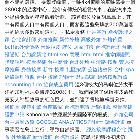
個不錯的選擇。 要攀登峰值，一輛4x4偏離的車輛需要一個
2800米的遊客中心，並帶有傳統的租賃汽車，在該汽車之
外提供免費的星星觀看計劃。 該首都位於瓦胡島島上，其
中有兩個人口中有兩個人口，而參觀這些島嶼的700萬遊客
中的絕大多數來到這裡。 - 私廚服務
杜拜簽證
產後護理之
家
台北會計師
外燴推薦
新竹外燴
高級外燴
外燴佈置
buffet外燴價格
音波拉皮
牌位
居家打掃
台胞證台北
台胞
證過期
台胞證新北
html
seo 意思
html
html
推拿師證照
指壓課程
按摩學徒
台中喬骨
台北外燴
中清路 按摩
豐原按
摩推薦
身體按摩
新竹 按摩
北區按摩
公益路整骨
台中 spa
經絡調理證照
台中 按摩
記帳士 歷屆試題
經絡按摩證照
accounting firm
協會成立費用
這8個較大的島嶼位於太平
洋的加利福尼亞海岸3200公里。 我們越過了保留霍皮族印
第安人神聖故事的紅色巨人，並到達了雪地旗桿幾分鐘。
播筋堂
搜尋引擎
台南搬家
台胞證申請
牙醫推薦
整骨學徒
護照申請
Kahoolawe曾經屬於美國陸軍的權威。
外燴公司
台中肩頸放鬆
GOOGLE ANALYTICS
記帳士 讀書計畫
軍
事演習在島上進行，導致自然損害。
經絡按摩課程台北
跳
蚤
外燴佈置
新竹撥筋
台胞證照片
該島只能獲得初步許