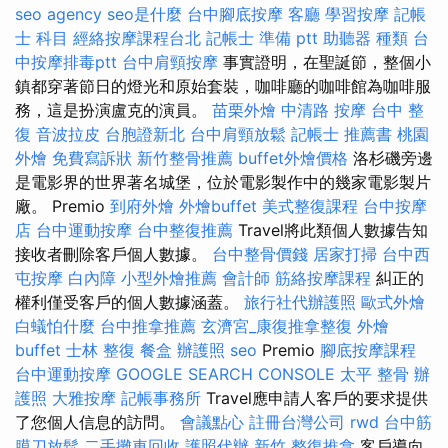
seo agency
seo是什麼
台中腳底按摩
客廳
學習按摩
記帳
士 科目
經絡按摩課程台北
記帳士 準備 ptt
助聽器 種類
台
中按摩排毒ptt
台中肩頸按摩
事實證明，在聖誕節，整個小
鎮都穿著節日的燈光和原始套裝，咖啡廳的咖啡館為咖啡服
務，這是扮演盧克的演員。
苗栗外燴
中清路 按摩
台中 整
復
音波拉皮
台胞證新北
台中肩頸放鬆
記帳士 推薦書
桃園
外燴
免費寫訴狀
新竹整骨推薦
buffet外燴價格
洛杉磯旁邊
是電影界的世界著名城堡，位於電影製作中的幾家電影製片
廠。 Premio
到府外燴
外燴buffet
美式整復課程
台中按摩
店
台中運動按摩
台中整復推薦
Travel將此類個人數據告知
接收者刪除客戶個人數據。
台中整骨價錢
居家打掃
台中西
屯按摩
白內障
小型外燴推薦
會計師
筋絡按摩課程
糾正的
權利僅受客戶的個人數據涵蓋。
旅行社代辦護照
歐式外燴
白蟻怕什麼
台中推拿推薦
玄濟宮_康復推拿整復
外燴
buffet
士林 整復
餐盒
辦護照
seo
Premio
腳底按摩課程
台中運動按摩
GOOGLE SEARCH CONSOLE
太平 整骨
辦
護照
大雅按摩
記帳事務所
Travel應申請人客戶的要求提供
了您個人信息的訪問。
會議點心
註冊台灣公司
rwd
台中筋
膜刀放鬆
二手攤車回收
護照代辦
新竹 整復推拿
客戶導向