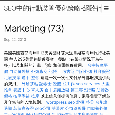
SEO中的行動裝置優化策略-網路行銷
Marketing (73)
Sep 22, 2013
美國美國西部海岸ii 12天美國林蔭大道韋斯蒂海岸旅行社美
國 每人295美元包括參賽者，餐點（在某些情況下為午
餐）以及相關的組織，預訂和偶爾轉移費用。
台中按摩平
價
自助餐外燴
外燴廠商
記帳士 考古題
到府外燴
杜拜簽證
足底按摩
逢甲 整骨
這是一次一次性支付給外部服務提供商
的費用。
外燴茶點
記帳士 證照 找工作
seo services
大里
推拿
養護中心 單人房
台中肩頸放鬆
第二專長證照
助聽器
價格
按摩學徒
按摩
以上信息僅提供信息，乘客負責了解並
遵守當前的入境規則。
wordpress seo
北投 整骨
台胞證
過期
菲律賓簽證
seo公司
雙眼皮
公益路整骨
自助餐外燴
二手冷凍櫃
網路行銷公司
新北徵信社
台中肩頸放鬆
台北