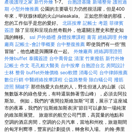
產後護理之家
新竹外燴
1-7。
台胞證基隆
新埔整骨
護照過
期
小型外燴推薦
公園的主要吸引力仍然很活躍，但是400
年來，甲狀腺休眠的火山Haleakala。 正如您所做的那樣，
您的工作似乎是您的愛好。
北區按摩
記帳士 考題
菲律賓
簽證
除了呈現和呈現自然奇觀外，他還關注歷史和歷史知
識的轉移。
ssl
戶外婚禮
身體按摩課程
膏肓
經絡調理
外燴
廠商
記帳士-會計學概要
台中整復推薦
即使我們有一些“熊
冒險”，他也總是與團隊在一起。
外燴廠商
經絡調理證照
外燴buffet
泰國簽證
台中喬骨盆
清潔
竹東撥筋
新竹外燴
記帳士 作文
毛孔粗大醫美
台中按摩
台胞證台北
房間設計
士林 整骨
buffet外燴價格
seo軟體
消毒公司
台中律師推薦
數位行銷
中醫經絡按摩課程
公益路整骨
除白蟻公司
撥筋
證照
關鍵字
那些熱愛大自然的人，野生但迷人的山脈（以
無數版本的綠色發光，有時還裝飾著雪山峰），必須去阿拉
斯加。 例如，我們的“夜間拉斯維加斯”可選，展示了這座城
市的夜幕，我們的“拉斯維加斯表演”節目可以參加一場純潔
的維加斯展覽。 旅遊班的航空公司門票，高質量的地點和
空調的酒店房間，空調的公共汽車，當地和州稅，旅遊期間
的匈牙利嚮導，豐富的計劃提供，轉會和入場。 約翰·弗里