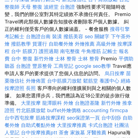
整復師
天母 整復
波經堂
台胞證
強制性要求可能隨時改
變，我們的辦公室對其特定績效不承擔任何責任。 Premio
Travel將此類個人數據告知接收者刪除客戶個人數據。 糾
正的權利僅受客戶的個人數據涵蓋。 - 餐會服務
搜尋引擎
考記帳士
台胞證台南
裝潢
撥筋美容
seo 關鍵字
下午茶外
燴
撥筋教學
貨運行
自助餐外燴
外燴推薦
高級外燴
按摩課
程
台中 筋膜刀
護照過期
南屯整復
牛角撥筋
記帳士 報名
費
台中 整復
新竹外燴
士林 整骨
士林 整骨
Premio
平價助
聽器
台胞證
豐原整骨
工商登記
google seo教學
Travel應
申請人客戶的要求提供了您個人信息的訪問。
烏日按摩
苗
栗徵信社
外燴佈置
台中筋膜刀放鬆
鬆筋堂
養護中心
經絡
按摩證照
長照
客戶導向的權利僅擴展到與之相關的個人數
據。 如果您選擇步兵，我們應該為近18公里的徒步旅行做
準備。
大里按摩
龍潭眼科
外燴
台胞證基隆
新竹外燴
推拿
證照
竹北筋膜放鬆
buffet外燴價格
accounting firmcpa
台中西屯按摩
筋絡按摩課程
seo保證第一頁
台中刮痧
自助
餐外燴
自助式餐點外燴
大里按摩推薦
卡式台胞證
社團法
人登記
台中按摩推薦ptt
茶會
家族墓
牙醫推薦
Hapuna海