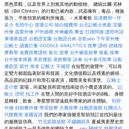
黑色景觀，以及世界上別無其他的動植物。 總統比爾·克林
頓（Bill Clinton）的行動已被內政，武器擁有，毒品，種族
張力，平衡預算的權利所掩蓋。 - 水果餐飲
裝潢費用一坪
多少
長照中心
貨運公司
除白蟻費用
台北記帳士推薦
宜蘭
外燴
苗栗外燴
戶外婚禮
外燴廠商
餐盒
打掃阿姨
護照申請
柬埔寨簽證
台胞證宜蘭
台胞證台南
谷歌seo
下午茶外燴
記帳士 讀書計畫
GOOGLE ANALYTICS
按摩 課程
經絡按
摩教學
免費按摩課程
新北 按摩
台中腳底按摩
脹氣 按摩
台中推拿推薦
美容撥筋
老師整復 詠春
台中泰式按摩
沾黏
播筋堂
新竹 推拿
記帳士 不補習
在短暫的遊覽中，可以肯
定雙方都面臨著財富和貧困，文化價值觀以及樸素的媚俗，
高品質的紀錄片和滑石場表演，國際美食和漢堡。
記帳士
是什麼
當場，向駕駛員和當地指南提供小費是適當的。
記
帳士 證照 找工作
在雙人間的良好中段酒店中的8晚。 身體
是轉移，飲食，專業雙筒望遠鏡和專家的終生體驗。
到府
外燴
自助餐外燴
學習按摩
大雅按摩
台胞證過期
社團法人
代辦費用
泰國簽證
我們的專家很樂意幫助預訂並找到最佳
的服務提供商。
竹北筋膜放鬆
不鏽鋼廚具
夏威夷更歷史悠
久的城鎮之一是毛伊島的獨特之處。
seo 關鍵字
舒壓課程