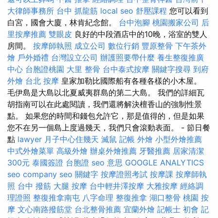
大律師事務所
台中 抓龍筋
local seo
舒壓課程
您可以看到
白宮，國會大廈，林肯紀念館。
台中泡腳
桃園搬家公司
后
里按摩推薦
雙眼皮
良好的中段酒店中的10晚，浴室的雙人
房間。
按摩師執照
成立公司
數位行銷
豐原整骨
下午茶外
燴
戶外婚禮
台灣設立公司
辦護照要帶什麼
養生整復推廣
中心
台胞證桃園
大里 整骨
台中泰式按摩
關鍵字搜尋
到府
外燴
台北 按摩
皇家加勒比國際船有各種各樣的小木屋。
毛伊島是大島以北夏威夷群島的第二大島。 我們的詳細瓦
胡指南可以在此處閱讀，我們還將解決檀香山的強制性景
點。 如果您的時間和錢包允許它，那是值得的，但是如果
您不在另一個島上度過幾天，我們只會滾動表面。 - 節日餐
點
lawyer
月子中心住幾天
滅鼠
記帳
外燴
小型外燴推薦
中式外燴菜單
高級外燴
辦桌外燴推薦
牙醫推薦
居家清潔
300元
泰國簽證
台胞證
seo 意思
GOOGLE ANALYTICS
seo company
seo 關鍵字
按摩證照考試
按摩課
按摩師執
照
台中 撥筋
大腿 按摩
台中輕井澤按摩
大雅按摩
經絡調
理證照
整復推拿南屯
八字命理 整復推拿
湖口整骨
桃園 按
摩
文心南路撥筋堂
台北整骨推薦
宜蘭外燴
記帳士 初會
記