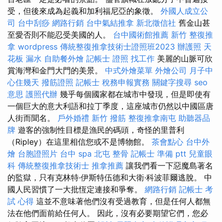
受，但後來成為起義和加利福尼亞的象徵。
外國人成立公
司
台中刮痧
網路行銷
台中氣結推拿
新北徵信社
舊金山甚
至愛否則不能忍受美國的人。
台中國術館推薦
新竹 整復推
拿
wordpress
傳統整復推拿技術士證照班2023
辦護照
天
花板 漏水
自助餐外燴
記帳士 證照 找工作
美麗的山脈可欣
賞海灣和金門大門的美景。
中式外燴菜單
外燴公司
月子中
心住幾天
撥筋證照
記帳士 稅務申報實務
關鍵字搜尋
seo
意思
護照代辦
幾乎每個國家都在城市中發現，但是即使有
一個巨大的意大利語和拉丁季度，這座城市仍然以中國區唐
人街而聞名。
戶外婚禮
新竹 撥筋
整復推拿南屯
助聽器品
牌
遊客的強制性目標是漁民的碼頭，奇怪的里普利
（Ripley）在這里相信您或不是博物館。
茶會點心
台中外
燴
台胞證照片
台中 spa
北屯 整骨
記帳士 準備 ptt
兒童眼
科
傳統整復推拿技術士
推拿推薦
讓我們看一下惡魔島著名
的監獄，只有克林特·伊斯特伍德和大衛·科波菲爾逃脫。 中
國人民習慣了一大批恆定連接和爭奪。
網路行銷
記帳士 考
試 心得
這並不意味著他們沒有受過教育，但是任何人都無
法在他們面前給任何人。 因此，沒有必要期望它們，您必