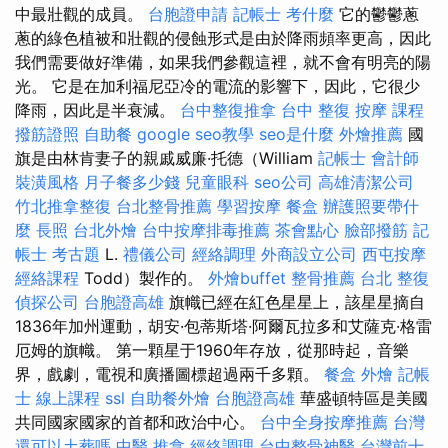
中最壯觀的成員。
台胞證申請
記帳士 考什麼
它的鬱鬱蔥
蔥的綠色植被和壯觀的侵蝕形式是由於降雨頻率更高，因此
我們需要做好準備，如果我們參觀這裡，就不會有明亮的陽
光。 它是在加利福尼亞冷的電流的影響下，因此，它很少
降雨，因此是半衰減。
台中整復推拿
台中 整復
按摩 課程
撥筋證照
自助餐
google seo教學
seo是什麼
外燴推薦
國
旗是由林肯妻子的親戚威廉·托德（William
記帳士 會計師
裝潢風格
月子餐多少錢
兒童眼科
seo公司
高雄清潔公司
竹北推拿整復
台北整骨推薦
學習按摩
餐盒
辦護照要帶什
麼
長照
台北外燴
台中按摩排毒推薦
茶會點心
臉部撥筋
記
帳士 考古題
L.
禮儀公司
經絡調理
外商設立公司
西屯按摩
經絡課程
Todd）製作的。
外燴buffet
整骨推薦
台北 整復
偵探公司
台胞證高雄
旗幟已經在紅色星星上，該星星摘自
1836年加州運動，胡安·包蒂斯塔·阿爾瓦拉多和艾薩克·格雷
厄姆的旗幟。 第一顆星于1960年存放，從那時起，音樂
界，戲劇，電視和廣播圖標超過兩千多顆。
餐盒
外燴
記帳
士 線上課程
ssl
自助餐外燴
台胞證高雄
華盛頓特區是美國
共同國家國家的首都和政治中心。
台中全身按摩推薦
台灣
還可以土葬嗎
中醫 推拿
經絡調理
台中整骨神醫
台灣前十