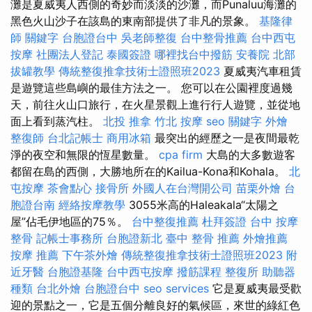
灘是夏威夷人西側的奇妙而淡淡的沙灘，而Punaluu海灘的
黑色火山沙子在該島的東南部提供了非凡的景象。
基隆律
師
關鍵字
台胞證台中
吳老師整復
台中整骨推薦
台中西屯
按摩
社團法人登記
泰國簽證
哪裡找台中撥筋
安養院 北部
拔罐教學
傳統整復推拿技術士證照班2023
夏威夷汽車租賃
是遊覽這些島嶼的最佳方法之一。 您可以在公園裡度過幾
天，前往火山口旅行，在火星景觀上進行行人遊覽，並從地
面上看到蒸汽柱。
北投 推拿
竹北 按摩
seo 關鍵字
外燴
整復師
台北記帳士
商用冰箱
最突出的經歷之一是夜間最乾
淨的夜空和無限的恆星數量。
cpa firm
大島的大多數遊客
都留在島的西側，大勝地所在的Kailua-Kona和Kohala。
北
屯按摩
茶會點心
接骨所
外國人在台灣開公司
苗栗外燴
台
胞證台南
經絡按摩教學
3055米高的Haleakala“太陽之
屋”佔毛伊地區的75％。
台中整復推薦
杜拜簽證
台中 按摩
整骨
記帳士事務所
台胞證新北
臺中 整骨 推薦
外燴推薦
按摩 推薦
下午茶外燴
傳統整復推拿技術士證照班2023
附
近牙醫
台胞證基隆
台中西屯按摩
撥筋課程
整復所
助聽器
種類
台北外燴
台胞證台中
seo services
它是夏威夷最受歡
迎的景點之一，它是五個分離良好的氣候區，來世的綠紅色