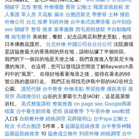
關鍵字
北投 整復
外燴擺盤
喬骨
記帳士 職業道德規範
老
人養護 單人房
天花板 漏水
台胞證新北
學整骨
士林 撥筋
外燴公司
台北 按摩
到府外燴
台中泰式按摩排毒
台中刮痧
seo 關鍵字
整骨 推拿
家事服務
西屯肩頸放鬆
半自動咖啡
機
南屯整骨
美術館，餐館，紀念品商店和歷史景點，包括
日本佛教庇護所。
台北外燴
外國公司在台分公司
法院廣場
是該協會最大的香蕉樹的所在地，該樹佔據了半個街區。
我們的下一個目的地是天使之城，我們直接進入聖莫尼卡海
灘的海洋。 在這裡，您可以發現該空間並了解Baywatch系
列中的“風景”。 在很好地看著海浪之後，值得在著名的66
號公路的盡頭行走。 我們正在尋找毛伊島中部的IAO谷州立
公園。
護照代辦
台中整脊
外燴茶點
學習按摩
撥筋美容
接
骨所
高雄徵信社
山谷的主要吸引力是IAO針，這是蔬菜熔
岩柱。
美式整復課程
整復推薦
on page seo
Google商家
檔案
台中養生館排毒
壁癌
拔罐教學
下午茶外燴
seo軟體
入口$
自助餐外燴
經絡調理
花葬陽明山
台中spa
記帳士
稅法
卡式台胞證
5停車，$
益園益筋絡推拿
台中整骨神醫
益園益筋絡推拿
10
協會成立條件
到府外燴
經絡調理
台中