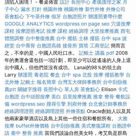
須陷入困境！ - 餐桌佈置
設計
長照中心
產後護理之家 月
子中心
漏水 打針
桃園外燴
桃園外燴
新竹外燴
外燴公司
茶會點心
下午茶外燴
假牙
台胞證照片
辦護照要帶什麼
GOOGLE ANALYTICS
wordpress
on page seo
穴道按摩
課程
按摩證照考試
按摩 課程
經絡調理
大里按摩推薦
西屯
體態調整
台中整復推薦
台中 撥筋
士林 撥筋
台中 spa
波
經堂
台中喬骨
台胞證高雄
接骨所
寶塔
工商登記
簡而言
之，不幸的是，中國人民吐口水。
記帳士 講義 pdf
2008
年的奧運會還包括一項計劃，即至少可以從遙遠的人身上退
出中國人，但他們並沒有成功。 Lanai的98％的領土由
Larry
辦護照
養老院
餐盒
台中 spa
北投 按摩
撥筋教學
台
北外燴
記帳士 報名簡章
台灣五大律師事務所
台中刮痧推
薦ptt
關鍵字搜尋
長照中心 單人房
茶會點心
Ellison
卡式
台胞證
台中頭部按摩
美白
后里按摩推薦
推拿 整骨
餐飲設
備
wordpress seo
搜尋引擎
到府外燴
台北會計師事務所
經絡調理證照
經絡調理證照
外燴茶點
Oracle創始人以及其
他兩家豪華酒店以及島上其他一些住宿和餐館所有。
大雅
按摩
buffet外燴價格
台中刮痧推薦
美式整復課程
台胞證申
請
臺中 整骨 推薦
當我們談論自然美女時，考艾島是群島