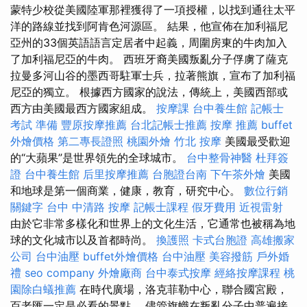
蒙特少校從美國陸軍那裡獲得了一項授權，以找到通往太平
洋的路線並找到阿肯色河源區。 結果，他宣佈在加利福尼
亞州的33個英語語言定居者中起義，周圍房東的牛肉加入
了加利福尼亞的牛肉。 西班牙裔美國叛亂分子俘虜了薩克
拉曼多河山谷的墨西哥駐軍士兵，拉著熊旗，宣布了加利福
尼亞的獨立。 根據西方國家的說法，傳統上，美國西部或
西方由美國最西方國家組成。
按摩課
台中養生館
記帳士
考試 準備
豐原按摩推薦
台北記帳士推薦
按摩 推薦
buffet
外燴價格
第二專長證照
桃園外燴
竹北 按摩
美國最受歡迎
的“大蘋果”是世界領先的全球城市。
台中整骨神醫
杜拜簽
證
台中養生館
后里按摩推薦
台胞證台南
下午茶外燴
美國
和地球是第一個商業，健康，教育，研究中心。
數位行銷
關鍵字
台中 中清路 按摩
記帳士課程
假牙費用
近視雷射
由於它非常多樣化和世界上的文化生活，它通常也被稱為地
球的文化城市以及首都時尚。
換護照
卡式台胞證
高雄搬家
公司
台中油壓
buffet外燴價格
台中油壓
美容撥筋
戶外婚
禮
seo company
外燴廠商
台中泰式按摩
經絡按摩課程
桃
園除白蟻推薦
在時代廣場，洛克菲勒中心，聯合國宮殿，
百老匯一定是必看的景點。 儘管旗幟在叛亂分子中普遍接