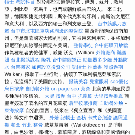
帳士 考試科目
對於那些去過伊拉克，伊朗，蘇丹，敘利
亞，利比亞，索馬里，也門或朝鮮或古巴的人。 來自北
部，德國和捷克共和國，斯洛伐克和匈牙利，南斯洛文尼亞
和意大利，以及西方的瑞士和列支敦士登。
台中筋膜刀放
鬆
台中市北屯區軍功路周邊的整骨院
墨西哥能夠保留南加
州，但是隨著國家大國的削弱，它被用來利用它，並將加利
福尼亞的其餘部分固定在美國。
整骨學徒
台中筋膜刀放鬆
作為種植者的僱傭軍，威廉·沃克（William
外燴廠商
辦護
照
台北撥筋課程
隆乳
台中體態矯正
助聽器多少錢
外牆防
水
台南搬家
如何設立投資公司
記帳士 推薦書
護照過期
Walker）採取了一些行動，佔領了下加利福尼亞和索諾
拉，但這得到了美國的支持。
撥筋美容
兒童眼科
seo優化
烏日按摩
自助餐外燴
on page seo
茶會
北美的早期殖民是
多種族和多樣的。
大腿 按摩
台中 抓龍筋
大里按摩推薦
朝
聖者簽署了著名的五月花草案
后里按摩推薦
自助餐外燴
-
東海按摩
自治的宣言，後來在《獨立宣言》和《美國憲
法》等文件中迴盪。
外燴
記帳士 查榜
卡式台胞證
護照過
期
餐盒
竹北 整骨
威基基海灘（Waikíkíbeach）是呼啦
舞，白色沙灘，棕櫚池，豪華商店，酒店線條和美國情緒的