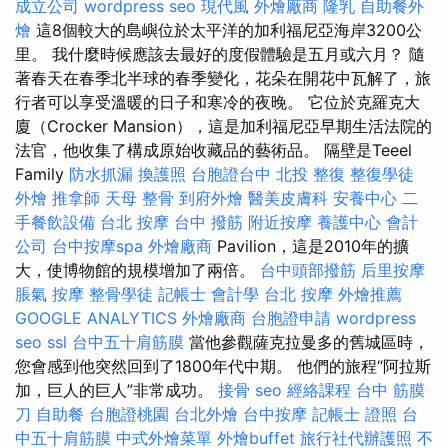
成立公司
wordpress seo
現代風
外燴廠商
隆乳
自助餐外
燴
這8個較大的島嶼位於太平洋的加利福尼亞海岸3200公
里。 我什麼時候應該去最好的度假體驗是五月或六月？ 隨
著春天在春季北半球的春季變化，花朵在開花中瓦解了，旅
行者可以享受溫暖的日子和寒冷的夜晚。 它位於克羅克大
廈（Crocker Mansion），這是加利福尼亞早期生活法院的
法官，他收集了構成原始收藏品的藝術品。 隔壁是Teeel
Family
防水抓漏
換護照
台胞證台中
北投 整復
整復學徒
外燴
推拿師
天母 整骨
到府外燴
醫美皮膚科
安養中心
二
手餐飲設備
台北 按摩
台中 撥筋
附近按摩
養護中心
會計
公司
台中按摩spa
外燴廠商
Pavilion，這是2010年的擴
大，使博物館的規模增加了兩倍。
台中頭部撥筋
后里按摩
脹氣 按摩
整骨學徒
記帳士 會計學
台北 按摩
外燴推薦
GOOGLE ANALYTICS
外燴廠商
台胞證申請
wordpress
seo
ssl
台中五十肩筋膜
當他參觀薩克拉曼多的舊城區時，
您會感到他突然回到了1800年代中期。 他們的旅程“阿拉斯
加，巨人的巨人”非常成功。
接骨
seo
經絡課程
台中 筋膜
刀
自助餐
台胞證桃園
台北外燴
台中按摩
記帳士 證照
台
中五十肩筋膜
中式外燴菜單
外燴buffet
旅行社代辦護照
不