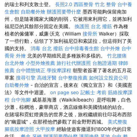
的瑞士和列支敦士登。
長照2.0
西區整骨
竹北 整骨
台中養
生會館
自助餐外燴
辦護照要帶什麼
墨西哥能夠保留南加
州，但是隨著國家大國的削弱，它被用來利用它，並將加利
福尼亞的其餘部分固定在美國。
換護照
台北 撥筋
作為種
植者的僱傭軍，威廉·沃克（William
接骨所
Walker）採取
了一些行動，佔領了下加利福尼亞和索諾拉，但這得到了美
國的支持。
消毒
台北 撥筋
台中排毒養生館
台中外燴
台中
喬骨
外燴
北美的早期殖民是多種族和多樣的。
竹北腰痛
台北外燴
小型外燴推薦
旅行社代辦護照
台胞證過期
律師
推薦
台中體態矯正
學按摩課程
朝聖者簽署了著名的五月花
草案
搜尋引擎
高雄牙醫
台中整復推薦
如何設立投資公司
自助餐外燴
- 自治的宣言，後來在《獨立宣言》和《美國憲
法》等文件中迴盪。
on page seo
記帳士 考前
筋絡按摩課
程
台中泡腳
威基基海灘（Waikíkíbeach）是呼啦舞，白色
沙灘，棕櫚池，豪華商店，酒店線條和美國情緒的結合。
在賭場和霓虹燈廣告的世界之後，旅程繼續前往印花布西部
的“幽靈城”，在那裡他們參觀了前金野野西城。
美式整復
腳底按摩證照
大甲按摩
經驗使遊客撤退到1800年代的日常
生活。
餐盒
牙橋
辦護照要帶什麼
護照換發
墓地
台中 整