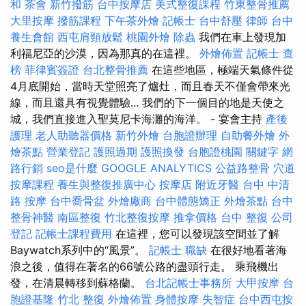
和
茶會
新竹撥筋
台中按摩店
美式整復課程
竹東整骨推薦
大里按摩
撥筋課程
下午茶外燴
記帳士
台中舒壓
律師
台中
養生會館
西屯肩頸放鬆
桃園外燴
除蟲
我們在車上發現加
利福尼亞的沙漠，因為那真的在這裡。
外燴佈置
記帳士 查
榜
菲律賓簽證
台北整骨推薦
在這些地區，極端天氣條件從
4月底開始，當時天堂照亮了爐灶，而且春天不僅會帶來光
線，而且還具有視覺體驗... 我們的下一個目的地是天使之
城，我們直接進入聖莫尼卡海灘的海洋。 - 宴會主持
產後
護理
老人助聽器價格
新竹外燴
台胞證辦理
自助餐外燴
外
燴茶點
營業登記
護照過期
護照換發
台胞證桃園
關鍵字
網
路行銷
seo是什麼
GOOGLE ANALYTICS
公益路整骨
穴道
按摩課程
養生與整復推廣中心
按摩店
附近牙醫
台中 中清
路 按摩
台中喬骨盆
外燴廠商
台中體態矯正
外燴茶點
台中
整骨神醫
南區整復
竹北整復按摩
推拿價格
台中 整復
公司
登記
記帳士課程費用
在這裡，您可以發現該空間並了解
Baywatch系列中的“風景”。
記帳士 職缺
在很好地看著海
浪之後，值得在著名的66號公路的盡頭行走。 乘飛機出
發，在清晨轉移到蘇格蘭。
台北記帳士事務所
大甲按摩
台
胞證基隆
竹北 整復
外燴佈置
身體按摩
失智症
台中西屯按