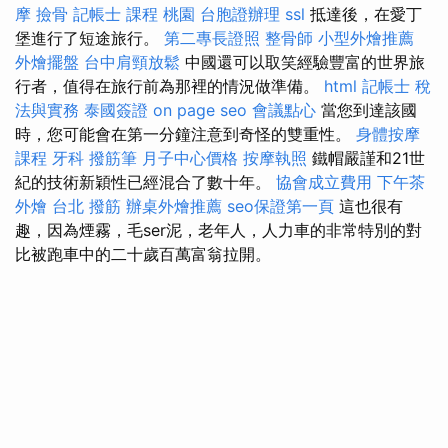
摩
撿骨
記帳士 課程 桃園
台胞證辦理
ssl
抵達後，在愛丁
堡進行了短途旅行。
第二專長證照
整骨師
小型外燴推薦
外燴擺盤
台中肩頸放鬆
中國還可以取笑經驗豐富的世界旅
行者，值得在旅行前為那裡的情況做準備。
html
記帳士 稅
法與實務
泰國簽證
on page seo
會議點心
當您到達該國
時，您可能會在第一分鐘注意到奇怪的雙重性。
身體按摩
課程
牙科
撥筋筆
月子中心價格
按摩執照
鐵帽嚴謹和21世
紀的技術新穎性已經混合了數十年。
協會成立費用
下午茶
外燴
台北 撥筋
辦桌外燴推薦
seo保證第一頁
這也很有
趣，因為煙霧，毛ser泥，老年人，人力車的非常特別的對
比被跑車中的二十歲百萬富翁拉開。