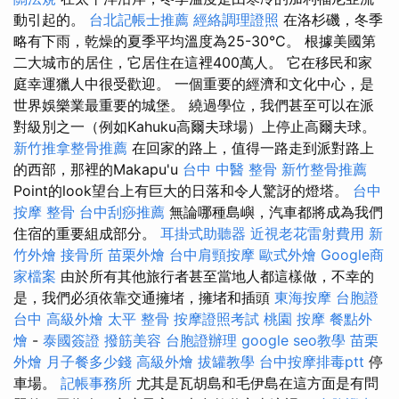
動引起的。
台北記帳士推薦
經絡調理證照
在洛杉磯，冬季
略有下雨，乾燥的夏季平均溫度為25-30°C。 根據美國第
二大城市的居住，它居住在這裡400萬人。 它在移民和家
庭幸運獵人中很受歡迎。 一個重要的經濟和文化中心，是
世界娛樂業最重要的城堡。 繞過學位，我們甚至可以在派
對級別之一（例如Kahuku高爾夫球場）上停止高爾夫球。
新竹推拿整骨推薦
在回家的路上，值得一路走到派對路上
的西部，那裡的Makapu'u
台中 中醫 整骨
新竹整骨推薦
Point的look望台上有巨大的日落和令人驚訝的燈塔。
台中
按摩 整骨
台中刮痧推薦
無論哪種島嶼，汽車都將成為我們
住宿的重要組成部分。
耳掛式助聽器
近視老花雷射費用
新
竹外燴
接骨所
苗栗外燴
台中肩頸按摩
歐式外燴
Google商
家檔案
由於所有其他旅行者甚至當地人都這樣做，不幸的
是，我們必須依靠交通擁堵，擁堵和插頭
東海按摩
台胞證
台中
高級外燴
太平 整骨
按摩證照考試
桃園 按摩
餐點外
燴
-
泰國簽證
撥筋美容
台胞證辦理
google seo教學
苗栗
外燴
月子餐多少錢
高級外燴
拔罐教學
台中按摩排毒ptt
停
車場。
記帳事務所
尤其是瓦胡島和毛伊島在這方面是有問