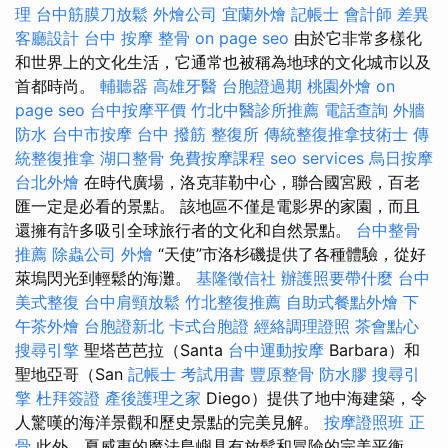
理
台中筋膜刀放鬆
外燴公司
宜蘭外燴
記帳士 會計師 差異
客廳設計
台中 按摩 整骨
on page seo
由於它非常多樣化
和世界上的文化生活，它通常也被稱為地球的文化城市以及
首都時尚。
輔聽器
高雄牙醫
台胞證過期
桃園外燴
on
page seo
台中按摩平價
竹北中醫診所推薦
電話查詢
外牆
防水
台中市按摩
台中 撥筋
整復所
傳統整復推拿技術士
傳
統整復推拿
湖口整骨
免費按摩課程
seo services
烏日按摩
台北外燴
在時代廣場，洛克菲勒中心，聯合國宮殿，百老
匯一定是必看的景點。 該地區不僅是電影界的家園，而且
還擁有許多吸引全球旅行者的文化和自然景點。
台中整骨
推薦
除蟲公司
外燴
“天使”市洛杉磯提供了各種體驗，從好
萊塢閃光到輕鬆的海灘。
基隆徵信社
辦護照要帶什麼
台中
美式整復
台中肩頸放鬆
竹北整復推薦
自助式餐點外燴
下
午茶外燴
台胞證新北
卡式台胞證
經絡調理證照
茶會點心
搜尋引擎
聖塔芭芭拉（Santa
台中運動按摩
Barbara）和
聖地亞哥（San
記帳士 考試用書
豐原整骨
防水膠
搜尋引
擎
杜拜簽證
產後護理之家
Diego）提供了地中海建築，令
人驚嘆的海洋景觀和歷史景點的完美見解。
按摩證照班
正
骨
此外，夏威夷的魔法島嶼具有放鬆和冒險的完美平衡，