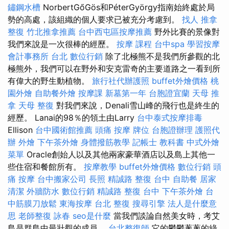
鏽鋼水槽
NorbertGőGös和PéterGyörgy指南始終處於局
勢的高處，該組織的個人要求已被充分考慮到。
找人
推拿
整復
竹北推拿推薦
台中西屯區按摩推薦
野外比賽的景像對
我們來說是一次很棒的經歷。
按摩 課程
台中spa
學習按摩
會計事務所 台北
數位行銷
除了北極熊不是我們所參觀的北
極熊外，我們可以在野外和安克雷奇的主要道路之一看到所
有偉大的野生動植物。
旅行社代辦護照
buffet外燴價格
桃
園外燴
自助餐外燴
按摩課
新墓第一年
台胞證宜蘭
天母 推
拿
天母 整復
對我們來說，Denali雪山峰的飛行也是終生的
經歷。 Lanai的98％的領土由Larry
台中泰式按摩排毒
Ellison
台中國術館推薦
頭痛 按摩
牌位
台胞證辦理
護照代
辦
外燴
下午茶外燴
身體撥筋教學
記帳士 教科書
中式外燴
菜單
Oracle創始人以及其他兩家豪華酒店以及島上其他一
些住宿和餐館所有。
按摩教學
buffet外燴價格
數位行銷
頭
痛 按摩
台中搬家公司
長照
精誠路 整復 台中
自助餐
居家
清潔
外牆防水
數位行銷
精誠路 整復 台中
下午茶外燴
台
中筋膜刀放鬆
東海按摩
台北 整復
搜尋引擎
法人是什麼意
思
老師整復 詠春
seo是什麼
當我們談論自然美女時，考艾
島是群島中最壯觀的成員。
台北整復師
它的鬱鬱蔥蔥的綠