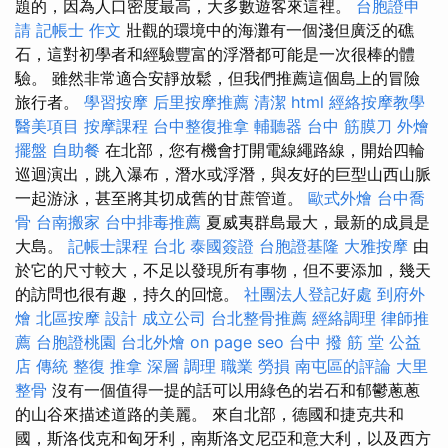
題的，因為人口密度最高，大多數遊客來這裡。
台胞證申
請
記帳士 作文
壯觀的環境中的海灘有一個淺但廣泛的礁
石，這對初學者和經驗豐富的浮潛都可能是一次很棒的體
驗。 雖然非常適合安靜放鬆，但我們推薦這個島上的冒險
旅行者。
學習按摩
后里按摩推薦
清潔
html
經絡按摩教學
醫美項目
按摩課程
台中整復推拿
輔聽器
台中 筋膜刀
外燴
擺盤
自助餐
在北部，您有機會打開電線繩路線，開始四輪
巡迴演出，跳入瀑布，潛水或浮潛，與友好的巨型山西山脈
一起游泳，甚至將其切成舊的甘蔗管道。
歐式外燴
台中喬
骨
台南搬家
台中排毒推薦
夏威夷群島最大，最新的成員是
大島。
記帳士課程 台北
泰國簽證
台胞證基隆
大雅按摩
由
於它的尺寸較大，不足以發現所有事物，但不要添加，幾天
的訪問也很有趣，持久的回憶。
社團法人登記好處
到府外
燴
北區按摩
設計
成立公司
台北整骨推薦
經絡調理
律師推
薦
台胞證桃園
台北外燴
on page seo
台中 撥 筋 堂 公益
店 傳統 整復 推拿 深層 調理 職業 勞損 南屯區的評論
大里
整骨
沒有一個值得一提的話可以用綠色的岩石和郁鬱蔥蔥
的山谷來描述道路的美麗。 來自北部，德國和捷克共和
國，斯洛伐克和匈牙利，南斯洛文尼亞和意大利，以及西方