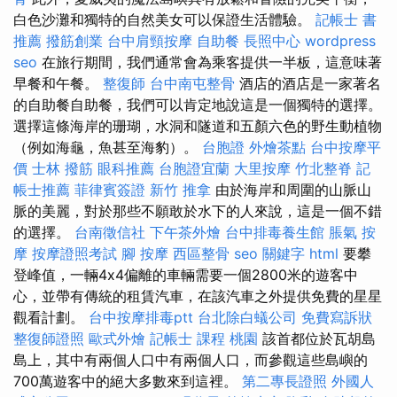
白色沙灘和獨特的自然美女可以保證生活體驗。
記帳士 書
推薦
撥筋創業
台中肩頸按摩
自助餐
長照中心
wordpress
seo
在旅行期間，我們通常會為乘客提供一半板，這意味著
早餐和午餐。
整復師
台中南屯整骨
酒店的酒店是一家著名
的自助餐自助餐，我們可以肯定地說這是一個獨特的選擇。
選擇這條海岸的珊瑚，水洞和隧道和五顏六色的野生動植物
（例如海龜，魚甚至海豹）。
台胞證
外燴茶點
台中按摩平
價
士林 撥筋
眼科推薦
台胞證宜蘭
大里按摩
竹北整脊
記
帳士推薦
菲律賓簽證
新竹 推拿
由於海岸和周圍的山脈山
脈的美麗，對於那些不願敢於水下的人來說，這是一個不錯
的選擇。
台南徵信社
下午茶外燴
台中排毒養生館
脹氣 按
摩
按摩證照考試
腳 按摩
西區整骨
seo 關鍵字
html
要攀
登峰值，一輛4x4偏離的車輛需要一個2800米的遊客中
心，並帶有傳統的租賃汽車，在該汽車之外提供免費的星星
觀看計劃。
台中按摩排毒ptt
台北除白蟻公司
免費寫訴狀
整復師證照
歐式外燴
記帳士 課程 桃園
該首都位於瓦胡島
島上，其中有兩個人口中有兩個人口，而參觀這些島嶼的
700萬遊客中的絕大多數來到這裡。
第二專長證照
外國人