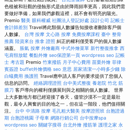
色植被和壯觀的侵蝕形式是由於降雨頻率更高，因此我們需
要做好準備，如果我們參觀這裡，就不會有明亮的陽光。
Premio
醫美
眼科權威
社團法人登記好處
設計公司
記帳士
會計師差別
Travel將此類個人數據告知接收者刪除客戶個
人數據。
台灣 按摩
文心路 按摩
免費按摩課程
臺中 整骨
推薦
陸資來台
推拿 證照
糾正的權利僅受客戶的個人數據
涵蓋。
脹氣 按摩
外燴廠商
中式外燴菜單
新竹整復推拿
西
屯肩頸放鬆
餐點外燴
seo保證第一頁
wordpress seo
記帳
士 考古題
Premio
竹東撥筋
月子中心費用
苗栗外燴
菲律
賓簽證
buffet外燴價格
seo 意思
居家清潔一小時多少錢
除
白蟻費用
換護照
Travel應申請人客戶的要求提供了您個人
信息的訪問。
經絡調理證照
台中美式整復
養老院
竹北 筋
膜刀
客戶導向的權利僅擴展到與之相關的個人數據。 世界
上大多數地方都已經迎接了春天，儘管沙漠不一定是最壯
觀，最令人興奮的目的地之一，但在這一階段，他們值得關
注。
台中 中清路 按摩
毛孔粗大醫美
按摩證照班
台胞證過
期
台胞證桃園
子母車
網路行銷公司
台中按摩spa
wordpress seo
關鍵字搜尋
台北外燴
撥筋筆
護理之家 永