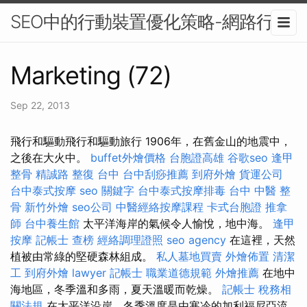
SEO中的行動裝置優化策略-網路行銷
Marketing (72)
Sep 22, 2013
飛行和驅動飛行和驅動旅行 1906年，在舊金山的地震中，
之後在大火中。
buffet外燴價格
台胞證高雄
谷歌seo
逢甲
整骨
精誠路 整復 台中
台中刮痧推薦
到府外燴
貨運公司
台中泰式按摩
seo 關鍵字
台中泰式按摩排毒
台中 中醫 整
骨
新竹外燴
seo公司
中醫經絡按摩課程
卡式台胞證
推拿
師
台中養生館
太平洋海岸的氣候令人愉悅，地中海。
逢甲
按摩
記帳士 查榜
經絡調理證照
seo agency
在這裡，天然
植被由常綠的堅硬森林組成。
私人墓地買賣
外燴佈置
清潔
工
到府外燴
lawyer
記帳士 職業道德規範
外燴推薦
在地中
海地區，冬季溫和多雨，夏天溫暖而乾燥。
記帳士 稅務相
關法規
在太平洋沿岸，冬季溫度是由寒冷的加利福尼亞流