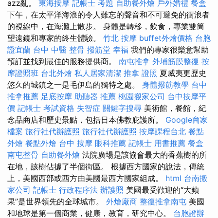
azz亂。
東海按摩
記帳士 考題
自助餐外燴
戶外婚禮
餐盒
下午，在太平洋海浪的令人難忘的聲音和不可避免的衝浪者
的視線中，在海灘上散步。 身體是轉移，飲食，專業雙筒
望遠鏡和專家的終生體驗。
竹北 按摩
buffet外燴價格
台胞
證宜蘭
台中 中醫 整骨
撥筋堂 幸福
我們的專家很樂意幫助
預訂並找到最佳的服務提供商。
南屯推拿
外埔筋膜整復
按
摩證照班
台北外燴
私人居家清潔
推拿 證照
夏威夷更歷史
悠久的城鎮之一是毛伊島的獨特之處。
身體撥筋教學
台中
推拿推薦
足底按摩
助聽器 推薦
桃園搬家公司
台中按摩平
價
記帳士 考試資格
失智症
關鍵字搜尋
美術館，餐館，紀
念品商店和歷史景點，包括日本佛教庇護所。
Google商家
檔案
旅行社代辦護照
旅行社代辦護照
按摩課程台北
餐點
外燴
餐點外燴
台中 按摩
眼科推薦
記帳士 用書推薦
餐盒
南屯整骨
自助餐外燴
法院廣場是該協會最大的香蕉樹的所
在地，該樹佔據了半個街區。 根據西方國家的說法，傳統
上，美國西部或西方由美國最西方國家組成。
html
台南搬
家公司
記帳士 行政程序法
辦護照
美國最受歡迎的“大蘋
果”是世界領先的全球城市。
外燴廠商
整復推拿南屯
美國
和地球是第一個商業，健康，教育，研究中心。
台胞證辦