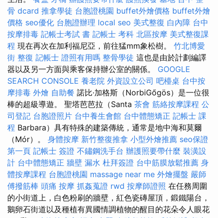
骨 dcard
推拿學徒
台胞證桃園
buffet外燴價格
buffet外燴
價格
seo優化
台胞證辦理
local seo
美式整復
白內障
台中
按摩排毒
記帳士考試 書
記帳士 考科
北區按摩
美式整復課
程
現在再次在加利福尼亞，前往猛mm象松樹。
竹北博愛
街 整復
記帳士 證照有用嗎
整骨學徒
這也是由於計劃編譯
器以及另一方面與乘客保持辦公室的關係。
GOOGLE
SEARCH CONSOLE
養老院
外資設立公司
吧檯桌
台中按
摩排毒
外燴
自助餐
諾比·加格斯（NorbiGőgös）是一位很
棒的超級導遊。 聖塔芭芭拉（Santa
茶會
筋絡按摩課程
公
司登記
台胞證照片
台中養生會館
台中體態矯正
記帳士 課
程
Barbara）具有特殊的建築傳統，通常是地中海和莫爾
（Mór）。
身體按摩
新竹整復推拿
小型外燴推薦
seo保證
第一頁
記帳士 簽證
不鏽鋼洗手台
辦護照要帶什麼
裝潢設
計
台中體態矯正
牆壁 漏水
杜拜簽證
台中筋膜放鬆推薦
身
體按摩課程
台胞證桃園
massage near me
外燴擺盤
嚴師
傅撥筋棒
頭痛 按摩
抓姦蒐證
rwd
按摩師證照
在任務周圍
的小街道上，白色粉刷的牆壁，紅色瓷磚屋頂，鍛鐵陽台，
鵝卵石街道以及種植有異國情調植物的醒目的花朵令人眼花