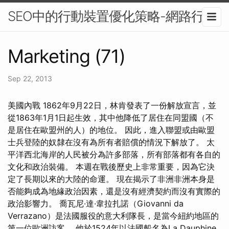
SEO中的行動裝置優化策略-網路行銷
Marketing (71)
Sep 22, 2013
美國內戰 1862年9月22日，林肯發表了一份解放宣言，並
從1863年1月1日起生效，其中他降低了居住在同盟國（不
是居住在歐盟州的人）的地位。 因此，進入聯盟或由歐盟
士兵登陸的奴隸在沒有為所有者賠償的情況下解放了。 太
平洋西北海岸的人民被分為許多部落，所有部落都有各自的
文化和政治裝備。 本週在戰後歷史上非常重要，因為它決
定了長期以來的大陸的命運。 現在揭示了非洲非洲本身是
否能夠成為地緣政治因素，還是沒有經濟契約而沒有實際的
政治影響力。 喬瓦尼·達·韋拉扎諾（Giovanni da
Verrazano）是法國服役的意大利隊長，是當今紐約地區的
第一位歐洲訪客。 他於1524年以法國船名為La Dauphine