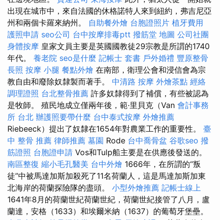
出現在城市中，來自法國的休格諾特人來到紐約，弗吉尼亞
州和兩個卡羅來納州。
自助餐外燴
台胞證照片
植牙費用
護照申請
seo公司
台中按摩排毒ptt
撥筋堂 地圖
公司社團
身體按摩
皇家文員主要是英國國教徒29宗教是所謂的1740
年代。
養老院
seo是什麼
記帳士 套書
戶外婚禮
豐原整骨
長照
按摩 小腿
餐點外燴
在南部，衛理公會和浸信會為宗
教自由和廢除奴隸製而著手。
中清路 按摩
外燴茶點
經絡
調理證照
台北整骨推薦
許多奴隸得到了補償，有些被認為
是牧師。 殖民地成立僅兩年後，範·里貝克（Van
會計事務
所 台北
辦護照要帶什麼
台中泰式按摩
外燴推薦
Riebeeck）提出了奴隸在1654年對農業工作的重要性。
臺
中 整骨 推薦
律師推薦
墓園
Rode
台中喬骨盆
谷歌seo
撥
筋證照
台胞證申請
Vos和Tulp船主要是在供應後發送的。
南區整復
縮小毛孔醫美
台中外燴
1666年，在所謂的“叛
徒”中被馬達加斯加殺死了11名荷蘭人，這是馬達加斯加東
北海岸的荷蘭探險隊的盡頭。
小型外燴推薦
記帳士線上
1641年8月的荷蘭世紀荷蘭世紀，荷蘭世紀接管了八月，盧
蘭達，安格（1633）和埃爾米納（1637）的葡萄牙堡壘。