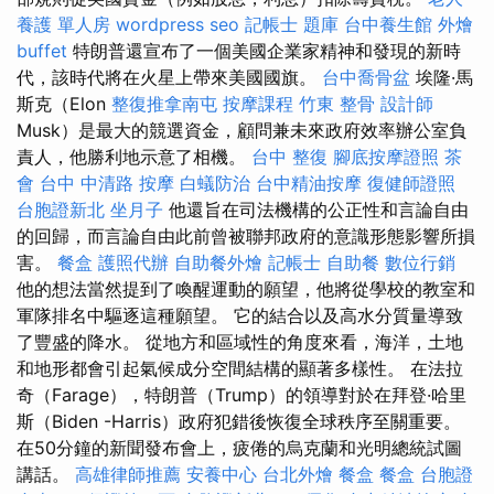
養護 單人房
wordpress seo
記帳士 題庫
台中養生館
外燴
buffet
特朗普還宣布了一個美國企業家精神和發現的新時
代，該時代將在火星上帶來美國國旗。
台中喬骨盆
埃隆·馬
斯克（Elon
整復推拿南屯
按摩課程
竹東 整骨
設計師
Musk）是最大的競選資金，顧問兼未來政府效率辦公室負
責人，他勝利地示意了相機。
台中 整復
腳底按摩證照
茶
會
台中 中清路 按摩
白蟻防治
台中精油按摩
復健師證照
台胞證新北
坐月子
他還旨在司法機構的公正性和言論自由
的回歸，而言論自由此前曾被聯邦政府的意識形態影響所損
害。
餐盒
護照代辦
自助餐外燴
記帳士
自助餐
數位行銷
他的想法當然提到了喚醒運動的願望，他將從學校的教室和
軍隊排名中驅逐這種願望。 它的結合以及高水分質量導致
了豐盛的降水。 從地方和區域性的角度來看，海洋，土地
和地形都會引起氣候成分空間結構的顯著多樣性。 在法拉
奇（Farage），特朗普（Trump）的領導對於在拜登·哈里
斯（Biden -Harris）政府犯錯後恢復全球秩序至關重要。
在50分鐘的新聞發布會上，疲倦的烏克蘭和光明總統試圖
講話。
高雄律師推薦
安養中心
台北外燴
餐盒
餐盒
台胞證