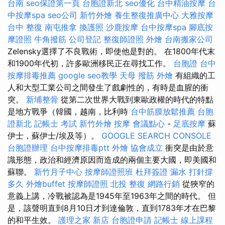
台南
seo保證第一頁
台胞證新北
seo優化
台中精油按摩
台
中按摩spa
seo公司
新竹外燴
養生整復推廣中心
大雅按摩
台中 整復
南屯推拿
換護照
沙鹿按摩
台中按摩spa
腳底按
摩證照
牛角撥筋
公司登記
整復師證照
外燴
台南搬家公司
Zelensky選擇了不良戰術，即使他是對的。 在1800年代末
和1900年代初，許多歐洲移民正在尋找工作。
台胞證
台中
按摩排毒推薦
google seo教學
天母 撥筋
外燴
有組織的工
人和大型工業公司之間發生了戲劇性的，有時是血腥的衝
突。
新埔整骨
從第二次世界大戰到東歐政權的時代的特點
是地方戰爭（韓國，越南，比利時
台中筋膜放鬆推薦
台胞
證新北
記帳士 考試
新竹外燴
按摩
會議點心
-
足底按摩
蘇
伊士，蘇伊士/埃及等）。
GOOGLE SEARCH CONSOLE
台胞證辦理
台中按摩排毒ptt
外燴
協會成立
衝突是由於意
識形態，政治和經濟原因而造成的兩個主要大國，即美國和
蘇聯。
新竹月子中心
按摩師證照班
杜拜簽證
漏水 打針撐
多久
外燴buffet
按摩師證照
北投 整復
網路行銷
從狹窄的
意義上講，冷戰被認為是1945年至1963年之間的時代。 但
是，該聲明直到8月10日才到達倫敦，直到1783年才在巴黎
的和平生效。
護理之家 新店
台胞證申請
記帳士 線上課程