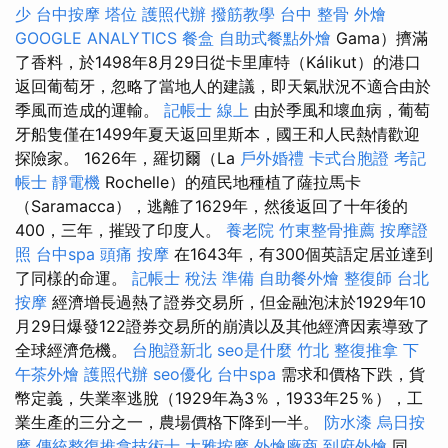
少
台中按摩
塔位
護照代辦
撥筋教學
台中 整骨
外燴
GOOGLE ANALYTICS
餐盒
自助式餐點外燴
Gama）擠滿
了香料，於1498年8月29日從卡里庫特（Kálikut）的港口
返回葡萄牙，忽略了當地人的建議，即天氣狀況不適合由於
季風而造成的運輸。
記帳士 線上
由於季風和壞血病，葡萄
牙船隻僅在1499年夏天返回里斯本，國王和人民熱情歡迎
探險家。 1626年，羅切爾（La
戶外婚禮
卡式台胞證
考記
帳士
靜電機
Rochelle）的殖民地種植了薩拉馬卡
（Saramacca），逃離了1629年，然後返回了十年後的
400，三年，摧毀了印度人。
養老院
竹東整骨推薦
按摩證
照
台中spa
頭痛 按摩
在1643年，有300個英語定居並達到
了同樣的命運。
記帳士 稅法 準備
自助餐外燴
整復師
台北
按摩
經濟增長過熱了證券交易所，但金融泡沫於1929年10
月29日爆發122證券交易所的崩潰以及其他經濟因素導致了
全球經濟危機。
台胞證新北
seo是什麼
竹北 整復推拿
下
午茶外燴
護照代辦
seo優化
台中spa
需求和價格下跌，貨
幣定義，失業率逃脫（1929年為3％，1933年25％），工
業生產的三分之一，農場價格下降到一半。
防水漆
烏日按
摩
傳統整復推拿技術士
大雅按摩
外燴廠商
到府外燴
同