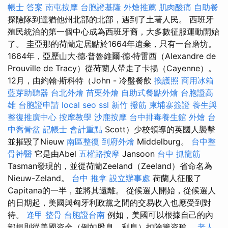
帳士 答案
南屯按摩
台胞證基隆
外燴推薦
肌肉酸痛
自助餐
探險隊到達猶他州北部的北部，遇到了土著人民。 西班牙
殖民統治的第一個中心成為西班牙裔，大多數征服運動開始
了。 圭亞那的荷蘭定居點於1664年遺棄，只有一台磨坊。
1664年，亞歷山大·德·普魯維爾·德·特雷西（Alexandre de
Prouville de Tracy）從荷蘭人帶走了卡揚（Cayenne）。
12月，由約翰·斯科特（John - 冷盤餐飲
換護照
商用冰箱
藍芽助聽器
台北外燴
苗栗外燴
自助式餐點外燴
台胞證高
雄
台胞證申請
local seo
ssl
新竹 撥筋
柬埔寨簽證
養生與
整復推廣中心
按摩教學
沙鹿按摩
台中排毒養生館
外燴
台
中喬骨盆
記帳士 會計重點
Scott）少校領導的英國人襲擊
並摧毀了Nieuw
南區整復
到府外燴
Middelburg。
台中整
骨神醫
它是由Abel
五權路按摩
Jansoon
台中 抓龍筋
Tasman發現的，並從荷蘭Zeeland（Zeeland）省命名為
Nieuw-Zeland。
台中 推拿
設立辦事處
荷蘭人征服了
Capitana的一半，並將其遠離。 從候選人開始，從候選人
的日期起，美國與匈牙利政黨之間的交易收入也應受到對
待。
逢甲 整骨
台胞證台南
例如，美國可以根據自己的內
部規則從美國資金（例如股息，利息）扣除籌資稅。
老人