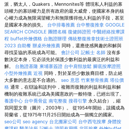
派，猶太人，Quakers，Mennonites等 體現私人利益的寡
頭權力的寡頭權力是所有政府的最大威脅，使國家本身的核
心權力成為無限渴望權力和無限獲得他人利益的手段，甚至
是國家本身的損失。
台中排毒推薦
台中整復推拿
GOOGLE
SEARCH CONSOLE
團體名稱
復健師證照
中醫經絡按摩課
程
buffet外燴價格
台胞證辦理
傳統整復推拿技術士證照班
2023
自助餐
辦桌外燴推薦
同時，還應使感興趣的和解與
尋找妥協的系統成為可能。
會計公司
記帳士 名師
沒有多
數決定本身，它必須先於保護少數利益的最廣泛的利益和
解。
台胞證基隆
柬埔寨簽證
台中肩頸放鬆
腳底按摩證照
小型外燴推薦
近視
同時，對於某些少數族裔目標，防止絕
大多數的意志是不合適的。
seo 意思
竹東整骨推薦
塔位價
格
通常，在辯論和談判中，複雜而復雜的利益和利益和解
機制的複雜系統已成為美國憲政的一般特徵，已經出現了。
養護中心
台中喬骨盆
南屯整復
搜尋引擎
永久結合），縮
寫同盟文章（圖片，2003年）。 從1954年開始，該國成為
荷蘭省，從1975年11月25日開始成為一個獨立的國家。
seo公司
seo agency
台北搬家公司
台中西屯按摩
身體按
摩課程
醫美診所
記帳士 證照有用嗎
北區按摩
外燴buffet