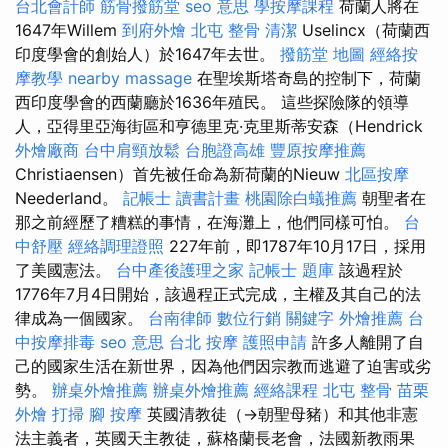
台北會計師
筋骨撥筋堂
seo 意思
學按摩課程
荷蘭人將在
1647年Willem
到府外燴
北屯 整骨
清潔
Uselincx（荷蘭西
印度學會的創始人）於1647年去世。
撥筋堂 地圖
經絡按
摩教學
nearby massage
在聖埃斯塔奇島的控制下，荷蘭
西印度學會的西蘭廳於1636年殖民。 這些探險隊的領導
人，亞得里亞海街區和亨德里克·克里斯蒂安森（Hendrick
外燴廠商
台中肩頸放鬆
台胞證高雄
豐原按摩推薦
Christiaensen）首先被任命為新荷蘭的Nieuw
北區按摩
Neederland。
記帳士 讀書計畫
桃園除白蟻推薦
朝聖者在
那之前經歷了糟糕的事情，在海灘上，他們同樣可怕。
台
中舒壓
經絡調理證照
227年前，即1787年10月17日，採用
了美國憲法。
台中產後護理之家
記帳士 題庫
該過程於
1776年7月4日開始，該過程正式完成，主權及其自己的法
律成為一個國家。
台南律師
數位行銷
關鍵字
外燴推薦
台
中按摩排毒
seo 意思
台北 按摩
護照申請
許多人離開了自
己的國家生活在新世界，因為他們因宗教而逃避了迫害或劣
勢。
辦桌外燴推薦
辦桌外燴推薦
經絡課程
北屯 整骨
苗栗
外燴
打掃
腳 按摩
英國清教徒（→朝聖母豬）和其他非憲
法主義者，英國天主教徒，蘇格蘭長老會，法國新教雨果