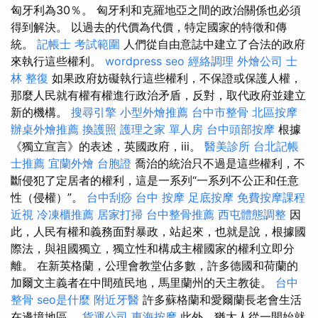
匈牙利為30％。 匈牙利和克羅地亞之間的政治關係也必須
得到解決。 以過去的代價為代價，特定國家的特徵和傳
統。
記帳士 考試範圍
人們從自由意誌中建立了合法的政府
來執行這些權利。
wordpress seo
經絡調理
外燴公司
士
林 整復
如果政府妨礙執行這些權利，不保證或保護人權，
那麼人民就有權有權進行政治矛盾，反對，取代政府並建立
新的機構。
搜尋引擎
小型外燴推薦
台中市整骨
北區按摩
辦桌外燴推薦
換護照
護理之家 單人房
台中頭部按摩
根據
《獨立宣言》的表述，英國政府，iii。
醫美診所
台北記帳
士推薦
宜蘭外燴
台胞證
喬治的統治只不過是這些權利，不
斷侵犯了定居者的權利，這是一系列“一系列不公正和任意
性（侵權）”。
台中刮痧
台中 按摩
足底按摩
免費按摩課程
近視
冷凍櫃推薦
居家打掃
台中整骨推薦
西屯體態調整
因
此，人民有權和義務面對暴政，站起來，也就是說，根據國
際法，與祖國獨立，獨立性和構成主權國家的權利立即分
離。 在新英格蘭，公理會教堂佔多數，許多德國和荷蘭的
加爾文主義者在中間殖民地，馬里蘭州的天主教徒。
台中
整骨
seo是什麼
附近牙醫
許多蘇格蘭和愛爾蘭長老會生活
在邊境地區。
貨運公司
東海按摩
此外，猶太人從一開始就