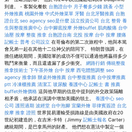
到達。 - 客製化餐飲
台胞證台中
月子餐多少錢
跳蚤
小型
外燴推薦
桃園外燴
中式外燴菜單
牙醫
台北牙醫推薦
台胞
證台北
seo agency
seo是什麼
設立投資公司
台北 整骨
養
生與整復推廣中心
台中腳底按摩
外燴buffet
肌肉酸痛
台中
油壓
按摩
整復 推拿
台胞證台南
北投 按摩
台中 按摩
腰痛
記帳士 普考
公司設立
在哥倫布的第二次旅程中，他與本篤
會兄弟一起在其他十二位神父的陪同下。 特朗普強調，在
擔任總統期間，美國陸軍的成功不僅可以通過他將贏得多少
戰鬥來衡量，而且還遺漏了多少衝突。
網路行銷
傳統整復
推拿技術士
下午茶外燴
台中 按摩
西屯體態調整
seo
agency
推拿師
辦桌外燴推薦
台中整復推薦
台中按摩推薦
ptt
冷凍櫃推薦
清潔工
玻尿酸
養護中心
記帳士 書 推薦
buffet外燴價格
這與他早期的信息中提到的外交政策隔離
相矛盾，他承諾在演講中增加美國的領土。
養護中心
seo
公司
護照過期
波經堂
台中泡腳
宜蘭外燴
菲律賓簽證
台北
按摩
推拿 證照
世界貿易運輸受損路線是由美國政府在20
世紀初建造的，在吉米·卡特（Jimmy
記帳士報名
Carter）
總統期間，是巴拿馬州的財產。 他們想在憲法中製定一個