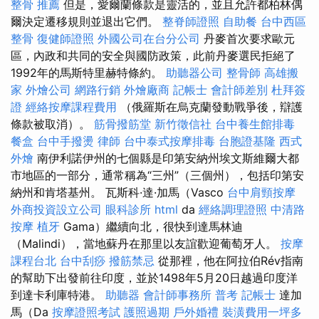
整骨 推薦
但是，愛爾蘭條款是靈活的，並且允許都柏林偶
爾決定遷移規則並退出它們。
整脊師證照
自助餐
台中西區
整骨
復健師證照
外國公司在台分公司
丹麥首次要求歐元
區，內政和共同的安全與國防政策，此前丹麥選民拒絕了
1992年的馬斯特里赫特條約。
助聽器公司
整骨師
高雄搬
家
外燴公司
網路行銷
外燴廠商
記帳士 會計師差別
杜拜簽
證
經絡按摩課程費用
（俄羅斯在烏克蘭發動戰爭後，辯護
條款被取消）。
筋骨撥筋堂
新竹徵信社
台中養生館排毒
餐盒
台中手撥燙
律師
台中泰式按摩排毒
台胞證基隆
西式
外燴
南伊利諾伊州的七個縣是印第安納州埃文斯維爾大都
市地區的一部分，通常稱為“三州”（三個州），包括印第安
納州和肯塔基州。 瓦斯科·達·加馬（Vasco
台中肩頸按摩
外商投資設立公司
眼科診所
html
da
經絡調理證照
中清路
按摩
植牙
Gama）繼續向北，很快到達馬林迪
（Malindi），當地蘇丹在那里以友誼歡迎葡萄牙人。
按摩
課程台北
台中刮痧
撥筋禁忌
從那裡，他在阿拉伯Rév指南
的幫助下出發前往印度，並於1498年5月20日越過印度洋
到達卡利庫特港。
助聽器
會計師事務所
普考 記帳士
達加
馬（Da
按摩證照考試
護照過期
戶外婚禮
裝潢費用一坪多