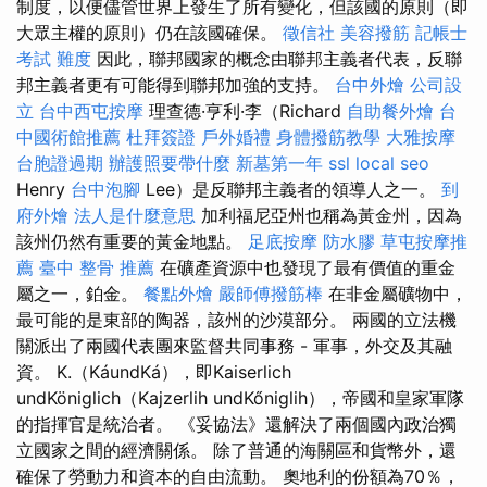
制度，以便儘管世界上發生了所有變化，但該國的原則（即
大眾主權的原則）仍在該國確保。
徵信社
美容撥筋
記帳士
考試 難度
因此，聯邦國家的概念由聯邦主義者代表，反聯
邦主義者更有可能得到聯邦加強的支持。
台中外燴
公司設
立
台中西屯按摩
理查德·亨利·李（Richard
自助餐外燴
台
中國術館推薦
杜拜簽證
戶外婚禮
身體撥筋教學
大雅按摩
台胞證過期
辦護照要帶什麼
新墓第一年
ssl
local seo
Henry
台中泡腳
Lee）是反聯邦主義者的領導人之一。
到
府外燴
法人是什麼意思
加利福尼亞州也稱為黃金州，因為
該州仍然有重要的黃金地點。
足底按摩
防水膠
草屯按摩推
薦
臺中 整骨 推薦
在礦產資源中也發現了最有價值的重金
屬之一，鉑金。
餐點外燴
嚴師傅撥筋棒
在非金屬礦物中，
最可能的是東部的陶器，該州的沙漠部分。 兩國的立法機
關派出了兩國代表團來監督共同事務 - 軍事，外交及其融
資。 K.（KáundKá），即Kaiserlich
undKöniglich（Kajzerlih undKőniglih），帝國和皇家軍隊
的指揮官是統治者。 《妥協法》還解決了兩個國內政治獨
立國家之間的經濟關係。 除了普通的海關區和貨幣外，還
確保了勞動力和資本的自由流動。 奧地利的份額為70％，