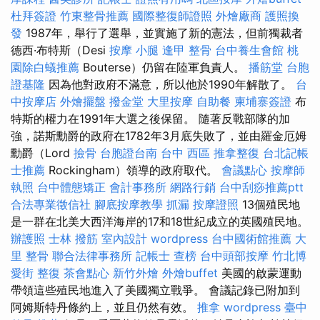
杜拜簽證
竹東整骨推薦
國際整復師證照
外燴廠商
護照換
發
1987年，舉行了選舉，並實施了新的憲法，但前獨裁者
德西·布特斯（Desi
按摩 小腿
逢甲 整骨
台中養生會館
桃
園除白蟻推薦
Bouterse）仍留在陸軍負責人。
播筋堂
台胞
證基隆
因為他對政府不滿意，所以他於1990年解散了。
台
中按摩店
外燴擺盤
撥金堂
大里按摩
自助餐
柬埔寨簽證
布
特斯的權力在1991年大選之後保留。 隨著反戰部隊的加
強，諾斯勳爵的政府在1782年3月底失敗了，並由羅金厄姆
勳爵（Lord
撿骨
台胞證台南
台中 西區 推拿整復
台北記帳
士推薦
Rockingham）領導的政府取代。
會議點心
按摩師
執照
台中體態矯正
會計事務所
網路行銷
台中刮痧推薦ptt
合法專業徵信社
腳底按摩教學
抓漏
按摩證照
13個殖民地
是一群在北美大西洋海岸的17和18世紀成立的英國殖民地。
辦護照
士林 撥筋
室內設計
wordpress
台中國術館推薦
大
里 整骨
聯合法律事務所
記帳士 查榜
台中頭部按摩
竹北博
愛街 整復
茶會點心
新竹外燴
外燴buffet
美國的啟蒙運動
帶領這些殖民地進入了美國獨立戰爭。 會議記錄已附加到
阿姆斯特丹條約上，並且仍然有效。
推拿
wordpress
臺中