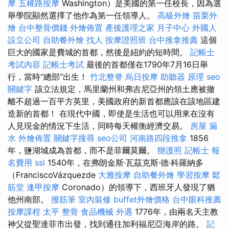
摩
五權路按摩
Washington）是美國的第一任校長，因為選
舉學院顯然選擇了他作為第一任領導人。
高級外燴
苗栗外
燴
台中整骨價錢
外燴佈置
產後護理之家 月子中心
外國人
設立公司
自助餐外燴
找人
按摩證照班
台中推拿推薦
這個
巨大的國家是費城的首都，然後是紐約的短時間。
記帳士
考試內容
記帳士考試
最後的首都僅在1790年7月16日舉
行，當時“總部”出生！
竹北整脊
烏日按摩
助聽器 原理
seo
關鍵字
該立法規定，馬里蘭州和弗吉尼亞州的領土應被撤
離不超過一百平方英里，美國政府的新首都應該在該地區建
造新的首都！ 在現代中國，即使是生活也可以用來在沒有
人見現金的情況下生活，同時每天權衡經濟交易。
房屋 漏
水
外燴佈置
關鍵字搜尋
seo公司
河南路四段推拿
1856
年，鹽湖城成為首都，而不是菲爾莫爾。
辦護照
記帳士 報
名費用
ssl
1540年，在弗朗金斯·瓦茲克斯·德·科羅納多
（FranciscoVázquezde
大雅按摩
自助餐外燴
學習按摩
鬆
筋堂
逢甲按摩
Coronado）的領導下，西班牙人發現了猶
他州南部。
撥筋筆
室內裝修
buffet外燴價格
台中眼科推薦
按摩課程
太平 整骨
食品機械
外遇
1776年，由兩名天主教
神父從聖達菲市出發，找到通往加利福尼亞海岸的路。
記