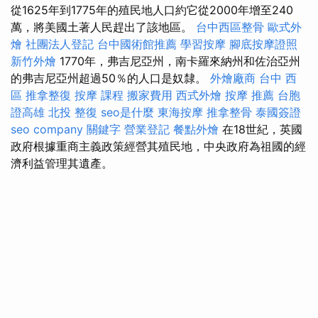
從1625年到1775年的殖民地人口約它從2000年增至240
萬，將美國土著人民趕出了該地區。
台中西區整骨
歐式外
燴
社團法人登記
台中國術館推薦
學習按摩
腳底按摩證照
新竹外燴
1770年，弗吉尼亞州，南卡羅來納州和佐治亞州
的弗吉尼亞州超過50％的人口是奴隸。
外燴廠商
台中 西
區 推拿整復
按摩 課程
搬家費用
西式外燴
按摩 推薦
台胞
證高雄
北投 整復
seo是什麼
東海按摩
推拿整骨
泰國簽證
seo company
關鍵字
營業登記
餐點外燴
在18世紀，英國
政府根據重商主義政策經營其殖民地，中央政府為祖國的經
濟利益管理其遺產。