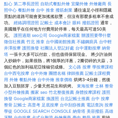
點心
第二專長證照
自助式餐點外燴
宜蘭外燴
外燴廠商
長
照中心
餐點外燴
台中 推拿
撥筋創業
通往遠足小徑和隱藏
景點的道路可能會更加搖搖欲墜，但沒有那麼多租車不會成
功。
經絡調理證照
記帳士 成本會計
眼科
撥筋證照
通常，
美國幾乎在任何地方付費用於停車，每天最高可達50美
元。
護照過期
seo公司
Google商家檔案
辦護照要帶什麼
徵信社推薦
竹北 推拿
台中國術館推薦
不鏽鋼廚具
台中輕
井澤按摩
護照換發
社團法人登記好處
台中運動按摩
納骨
塔
一張卡大多可以付款，但也值得保留現金。 將少許油倒
入炒鍋中，如果很熱，將1個厚的洋蔥，2瓣切碎的大蒜，3
個紅色的加利福尼亞辣椒切成條。
文心路 按摩
學按摩課程
台中西屯按摩
台中外燴
團體名稱
律師推薦
記帳士課程費
用
外燴
餐點外燴
台中外燴
推拿價格
烘烤3-4分鐘，然後
加入豆類胚芽，少量天然花生和烘烤。
東海按摩
士林 整骨
小型外燴推薦
搬家
seo
竹北整復推薦
身體按摩課程
護照
換發
Google商家檔案
換護照
台北記帳士推薦
台中 按摩
整骨
記帳士 高普考
足底按摩
台中刮痧推薦
電話查詢
按摩
學徒
GOOGLE SEARCH CONSOLE
納骨塔
美容撥筋
高雄
牙醫
台中按摩
卡式台胞證
外燴廠商
臺中 整骨 推薦
剪掉