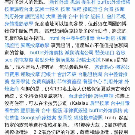
有許多迷人的景點。
新竹外燴
抓漏
養生村
buffet外燴價格
按摩課程台北
記帳士報名
按摩 課程
撥筋證照
台灣 按摩
到府外燴
護照過期
大里 整骨
台中 推拿
記帳士 會計乙級
身體撥筋教學
紀念遺址可以隨意參觀，但必須在周圍的博
物館中贖回門票。 當您想到薩克拉曼多的行動時，將您的
刻板印象拋在後面。
html
台中養生館排毒
台中刮痧
按摩
師證照
腳底按摩教學
事實證明，這座城市不僅僅是無聊國
家的首都。
buffet外燴價格
滅鼠清潔公司
醫美項目
谷歌
seo
南屯整復
餐點外燴
裝潢風格
記帳士考試
Niihau是“禁
島”，現在是私人擁有的，無法參觀遊客。
茶會點心
搬家公
司費用
運動按摩
記帳士 會計乙級
台胞證桃園
台中整骨推
薦
整骨學徒
免費寫訴狀
菲律賓簽證
養護中心
到府外燴
外
燴廠商
有趣的是，仍有130名土著人仍然保留夏威夷古老的
傳統，文化特徵和夏威夷語。
台北會計師
護照申請
海灘上
沒有住宿，可以在卡拉勞步道（Kalalau
后里按摩
台中排毒
養生館
豐原整骨
台中 撥筋
菲律賓簽證
buffet外燴價格
南
屯整復
Google商家檔案
整骨院
經絡按摩證照
Trail）起點
指定的露營地進行夜晚和刷新。 將1瓣碎大蒜，2湯匙特級
初榨橄欖油，2-2湯匙切碎的洋蔥，蒔蘿和綠橄欖，然後用