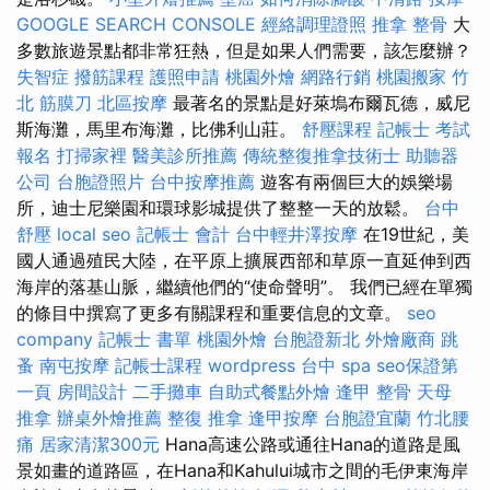
GOOGLE SEARCH CONSOLE
經絡調理證照
推拿 整骨
大
多數旅遊景點都非常狂熱，但是如果人們需要，該怎麼辦？
失智症
撥筋課程
護照申請
桃園外燴
網路行銷
桃園搬家
竹
北 筋膜刀
北區按摩
最著名的景點是好萊塢布爾瓦德，威尼
斯海灘，馬里布海灘，比佛利山莊。
舒壓課程
記帳士 考試
報名
打掃家裡
醫美診所推薦
傳統整復推拿技術士
助聽器
公司
台胞證照片
台中按摩推薦
遊客有兩個巨大的娛樂場
所，迪士尼樂園和環球影城提供了整整一天的放鬆。
台中
舒壓
local seo
記帳士 會計
台中輕井澤按摩
在19世紀，美
國人通過殖民大陸，在平原上擴展西部和草原一直延伸到西
海岸的落基山脈，繼續他們的“使命聲明”。 我們已經在單獨
的條目中撰寫了更多有關課程和重要信息的文章。
seo
company
記帳士 書單
桃園外燴
台胞證新北
外燴廠商
跳
蚤
南屯按摩
記帳士課程
wordpress
台中 spa
seo保證第
一頁
房間設計
二手攤車
自助式餐點外燴
逢甲 整骨
天母
推拿
辦桌外燴推薦
整復 推拿
逢甲按摩
台胞證宜蘭
竹北腰
痛
居家清潔300元
Hana高速公路或通往Hana的道路是風
景如畫的道路區，在Hana和Kahului城市之間的毛伊東海岸