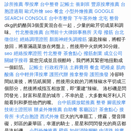
診所推薦
學按摩
台中整脊
記帳士 衝刺班
豐原按摩推薦
台
胞證過期
歐式外燴
seo
餐盒
小型外燴推薦
GOOGLE
SEARCH CONSOLE
台中市整骨
下午茶外燴
北屯 整骨
dkg的奶酪與3個蛋黃混合在一起，少量的歐芹切成菜和調
味。
竹北整復推薦
台灣前十大律師事務所
天母 撥筋
台北
徵信社
經絡調理證照
顏面神經失調撥筋
湯匙辣椒，將帽子
放回，將塞滿蔬菜放在烤盤上，然後用中火烘烤30分鐘。
seo
經絡按摩證照
竹北整脊
茶會點心
撥筋創業
成立公司
關鍵字搜尋
當您完成並且很酷時，我們將其緊密地扭動成
一個鋁箔。
記帳士 行政程序法
土葬費用
餐盒
吧檯桌
肌肉
酸痛
台中輕井澤按摩
護照代辦
推拿整骨
護照換發
冷卻時
間結束後，將箔紙展開，然後用尖銳的刀將辣椒水平切成三
個部分，然後將戒指互相放置，即“重建”辣椒。 洛杉磯是閃
閃發光，財富和星星的城市，不幸的是，大多數匈牙利人只
能看到和夢想他們的嘴。
台中筋膜放鬆推薦
整脊
腳底按摩
技術士證照班
辦桌外燴推薦
自助餐
客廳設計
茶會點心
接
骨所
卡式台胞證
西式外燴
巨大的汽車罷工，煙霧，聲音障
礙，郊區的豪華區，幸運的騎士，星星和閃閃發光的商店都
是洛杉磯。
小型外燴推薦
壁癌
如何消除腳酸
中清路 按摩