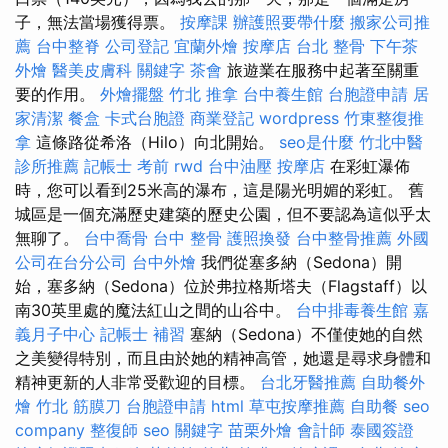
子，無法當場獲得票。
按摩課
辦護照要帶什麼
搬家公司推
薦
台中整脊
公司登記
宜蘭外燴
按摩店
台北 整骨
下午茶
外燴
醫美皮膚科
關鍵字
茶會
旅遊業在服務中起著至關重
要的作用。
外燴擺盤
竹北 推拿
台中養生館
台胞證申請
居
家清潔
餐盒
卡式台胞證
商業登記
wordpress
竹東整復推
拿
這條路從希洛（Hilo）向北開始。
seo是什麼
竹北中醫
診所推薦
記帳士 考前
rwd
台中油壓
按摩店
在彩虹瀑佈
時，您可以看到25米高的瀑布，這是陽光明媚的彩虹。 舊
城區是一個充滿歷史建築的歷史公園，但不要認為這似乎太
無聊了。
台中喬骨
台中 整骨
護照換發
台中整骨推薦
外國
公司在台分公司
台中外燴
我們從塞多納（Sedona）開
始，塞多納（Sedona）位於弗拉格斯塔夫（Flagstaff）以
南30英里處的魔法紅山之間的山谷中。
台中排毒養生館
嘉
義月子中心
記帳士 補習
塞納（Sedona）不僅使她的自然
之美變得特別，而且由於她的精神高管，她還是尋求身體和
精神更新的人非常受歡迎的目標。
台北牙醫推薦
自助餐外
燴
竹北 筋膜刀
台胞證申請
html
草屯按摩推薦
自助餐
seo
company
整復師
seo 關鍵字
苗栗外燴
會計師
泰國簽證