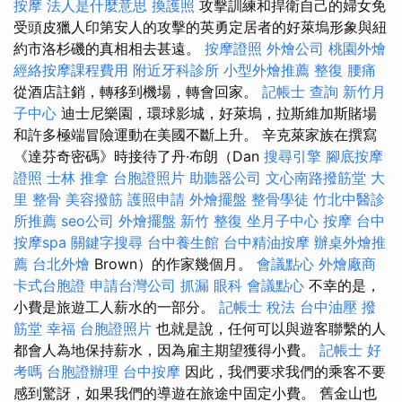
按摩
法人是什麼意思
換護照
攻擊訓練和捍衛自己的婦女免
受頭皮獵人印第安人的攻擊的英勇定居者的好萊塢形象與紐
約市洛杉磯的真相相去甚遠。
按摩證照
外燴公司
桃園外燴
經絡按摩課程費用
附近牙科診所
小型外燴推薦
整復
腰痛
從酒店註銷，轉移到機場，轉會回家。
記帳士 查詢
新竹月
子中心
迪士尼樂園，環球影城，好萊塢，拉斯維加斯賭場
和許多極端冒險運動在美國不斷上升。 辛克萊家族在撰寫
《達芬奇密碼》時接待了丹·布朗（Dan
搜尋引擎
腳底按摩
證照
士林 推拿
台胞證照片
助聽器公司
文心南路撥筋堂
大
里 整骨
美容撥筋
護照申請
外燴擺盤
整骨學徒
竹北中醫診
所推薦
seo公司
外燴擺盤
新竹 整復
坐月子中心
按摩
台中
按摩spa
關鍵字搜尋
台中養生館
台中精油按摩
辦桌外燴推
薦
台北外燴
Brown）的作家幾個月。
會議點心
外燴廠商
卡式台胞證
申請台灣公司
抓漏
眼科
會議點心
不幸的是，
小費是旅遊工人薪水的一部分。
記帳士 稅法
台中油壓
撥
筋堂 幸福
台胞證照片
也就是說，任何可以與遊客聯繫的人
都會人為地保持薪水，因為雇主期望獲得小費。
記帳士 好
考嗎
台胞證辦理
台中按摩
因此，我們要求我們的乘客不要
感到驚訝，如果我們的導遊在旅途中固定小費。 舊金山也