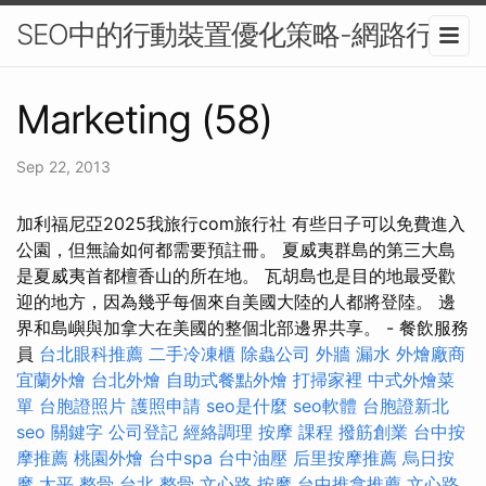
SEO中的行動裝置優化策略-網路行銷
Marketing (58)
Sep 22, 2013
加利福尼亞2025我旅行com旅行社 有些日子可以免費進入
公園，但無論如何都需要預註冊。 夏威夷群島的第三大島
是夏威夷首都檀香山的所在地。 瓦胡島也是目的地最受歡
迎的地方，因為幾乎每個來自美國大陸的人都將登陸。 邊
界和島嶼與加拿大在美國的整個北部邊界共享。 - 餐飲服務
員
台北眼科推薦
二手冷凍櫃
除蟲公司
外牆 漏水
外燴廠商
宜蘭外燴
台北外燴
自助式餐點外燴
打掃家裡
中式外燴菜
單
台胞證照片
護照申請
seo是什麼
seo軟體
台胞證新北
seo 關鍵字
公司登記
經絡調理
按摩 課程
撥筋創業
台中按
摩推薦
桃園外燴
台中spa
台中油壓
后里按摩推薦
烏日按
摩
太平 整骨
台北 整骨
文心路 按摩
台中推拿推薦
文心路