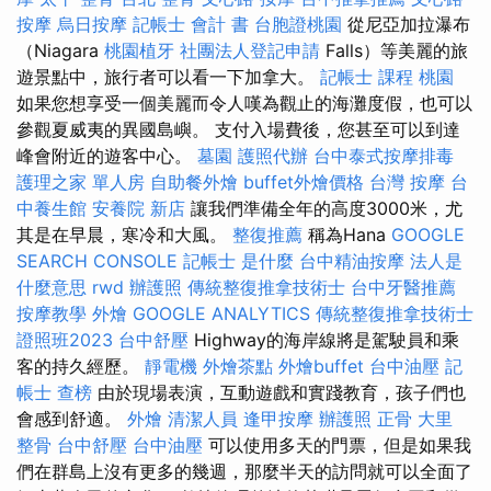
按摩
烏日按摩
記帳士 會計 書
台胞證桃園
從尼亞加拉瀑布
（Niagara
桃園植牙
社團法人登記申請
Falls）等美麗的旅
遊景點中，旅行者可以看一下加拿大。
記帳士 課程 桃園
如果您想享受一個美麗而令人嘆為觀止的海灘度假，也可以
參觀夏威夷的異國島嶼。 支付入場費後，您甚至可以到達
峰會附近的遊客中心。
墓園
護照代辦
台中泰式按摩排毒
護理之家 單人房
自助餐外燴
buffet外燴價格
台灣 按摩
台
中養生館
安養院 新店
讓我們準備全年的高度3000米，尤
其是在早晨，寒冷和大風。
整復推薦
稱為Hana
GOOGLE
SEARCH CONSOLE
記帳士 是什麼
台中精油按摩
法人是
什麼意思
rwd
辦護照
傳統整復推拿技術士
台中牙醫推薦
按摩教學
外燴
GOOGLE ANALYTICS
傳統整復推拿技術士
證照班2023
台中舒壓
Highway的海岸線將是駕駛員和乘
客的持久經歷。
靜電機
外燴茶點
外燴buffet
台中油壓
記
帳士 查榜
由於現場表演，互動遊戲和實踐教育，孩子們也
會感到舒適。
外燴
清潔人員
逢甲按摩
辦護照
正骨
大里
整骨
台中舒壓
台中油壓
可以使用多天的門票，但是如果我
們在群島上沒有更多的幾週，那麼半天的訪問就可以全面了