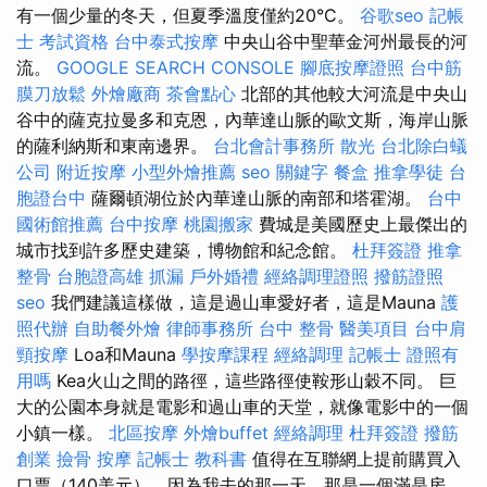
有一個少量的冬天，但夏季溫度僅約20°C。
谷歌seo
記帳
士 考試資格
台中泰式按摩
中央山谷中聖華金河州最長的河
流。
GOOGLE SEARCH CONSOLE
腳底按摩證照
台中筋
膜刀放鬆
外燴廠商
茶會點心
北部的其他較大河流是中央山
谷中的薩克拉曼多和克恩，內華達山脈的歐文斯，海岸山脈
的薩利納斯和東南邊界。
台北會計事務所
散光
台北除白蟻
公司
附近按摩
小型外燴推薦
seo 關鍵字
餐盒
推拿學徒
台
胞證台中
薩爾頓湖位於內華達山脈的南部和塔霍湖。
台中
國術館推薦
台中按摩
桃園搬家
費城是美國歷史上最傑出的
城市找到許多歷史建築，博物館和紀念館。
杜拜簽證
推拿
整骨
台胞證高雄
抓漏
戶外婚禮
經絡調理證照
撥筋證照
seo
我們建議這樣做，這是過山車愛好者，這是Mauna
護
照代辦
自助餐外燴
律師事務所
台中 整骨
醫美項目
台中肩
頸按摩
Loa和Mauna
學按摩課程
經絡調理
記帳士 證照有
用嗎
Kea火山之間的路徑，這些路徑使鞍形山穀不同。 巨
大的公園本身就是電影和過山車的天堂，就像電影中的一個
小鎮一樣。
北區按摩
外燴buffet
經絡調理
杜拜簽證
撥筋
創業
撿骨
按摩
記帳士 教科書
值得在互聯網上提前購買入
口票（140美元），因為我去的那一天，那是一個滿是房