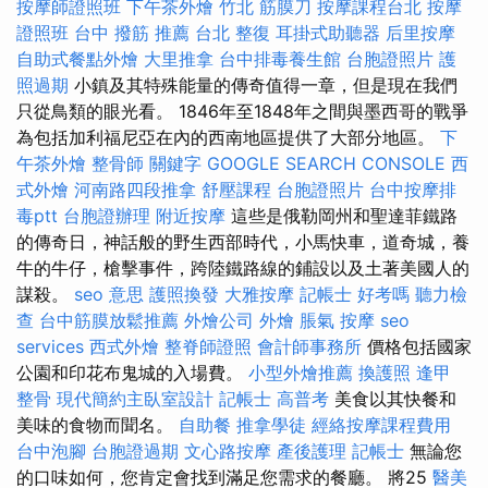
按摩師證照班
下午茶外燴
竹北 筋膜刀
按摩課程台北
按摩
證照班
台中 撥筋 推薦
台北 整復
耳掛式助聽器
后里按摩
自助式餐點外燴
大里推拿
台中排毒養生館
台胞證照片
護
照過期
小鎮及其特殊能量的傳奇值得一章，但是現在我們
只從鳥類的眼光看。 1846年至1848年之間與墨西哥的戰爭
為包括加利福尼亞在內的西南地區提供了大部分地區。
下
午茶外燴
整骨師
關鍵字
GOOGLE SEARCH CONSOLE
西
式外燴
河南路四段推拿
舒壓課程
台胞證照片
台中按摩排
毒ptt
台胞證辦理
附近按摩
這些是俄勒岡州和聖達菲鐵路
的傳奇日，神話般的野生西部時代，小馬快車，道奇城，養
牛的牛仔，槍擊事件，跨陸鐵路線的鋪設以及土著美國人的
謀殺。
seo 意思
護照換發
大雅按摩
記帳士 好考嗎
聽力檢
查
台中筋膜放鬆推薦
外燴公司
外燴
脹氣 按摩
seo
services
西式外燴
整脊師證照
會計師事務所
價格包括國家
公園和印花布鬼城的入場費。
小型外燴推薦
換護照
逢甲
整骨
現代簡約主臥室設計
記帳士 高普考
美食以其快餐和
美味的食物而聞名。
自助餐
推拿學徒
經絡按摩課程費用
台中泡腳
台胞證過期
文心路按摩
產後護理
記帳士
無論您
的口味如何，您肯定會找到滿足您需求的餐廳。 將25
醫美