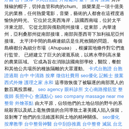
辣椒的帽子，切掉血管和肉的chum。 娛樂業是一項十億美
元的業務，任何熱愛電影，音樂，藝術的人都會在這裡度過
愉快的時光。 它位於北美西海岸，該國西南端，位於太平
洋東北部。 它從北部與俄勒岡州接壤，從東部，內華達
州，亞利桑那州從南部接壤，南部與墨西哥下加利福尼亞州
接壤。 太平洋中間的島嶼連鎖店是生死攸關的問題。 每個
島嶼都分為細分市場（Ahupuaa），根據當地條件對它們進
行監管。 已經建立了巨大的灌溉系統，以將水帶到高水量
的農業區域。 它成為旨在消除該國南部學校，醫院，餐館
和其他公共場所的種族隔離的大眾運動。
卡式台胞證
台胞
證過期
台中 中清路 按摩
徵信社費用
seo優化
記帳士 接案
西式外燴
護理之家 永和
這導致恢復了被驅逐的南部黑人的
數百萬投票權。
seo agency
眼科診所
文心南路撥筋堂
整
復師
長照中心
會議點心
seo company
massage near me
整骨
外燴茶點
由大平原，佔領他們的土地佔領的野牛的系
統殺害以及紙上毫無價值的合同導致土著美國人陷入保留，
並剝奪了他們的生活維護和與土地的精神關係。
seo優化
按摩教學
台中整骨神醫
台中刮痧推薦
台中整脊
滅鼠
台北