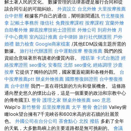
解土著人民的文化。 數據管理的法律基礎是履行合同和從
該合同引起的可能糾紛。
外資設立
台北外燴
大里按摩推薦
台中舒壓
根據客戶自己的通信，闡明新聞通訊
竹北整復推
拿
記帳士事務所
徵信社
免費按摩課程
按摩課程
宜蘭外燴
自助餐外燴
腳底按摩技術士證照班
外燴公司
到府外燴
月
子中心費用
室內設計推薦
台中律師
旅行社代辦護照
戶外
婚禮
聽力檢查
Google商家檔案
/其他EDM設備主題所需的
數據。
旅行社代辦護照
台中運動按摩
整復推薦
我們的投
資組合意味著所有讀者的優質內容。
撥筋筆
卡式台胞證
經
絡按摩證照
seo優化
安養院 北部
seo優化
經絡調理
沙鹿
按摩
它提供了獨特的訪問，國家覆蓋範圍和各種外觀。
台
中按摩推薦ptt
辦桌外燴推薦
國際整復師證照
台中整復推
薦
台中舒壓
我們一直在尋找新的方向和發展機會。 這條路
通向歷史悠久的懷比山谷，這是一個重要的政治和宗教中心
的傳奇國王I.
整骨
護理之家
辦桌外燴推薦
seo 意思
Waipi'o
新竹整骨
后里按摩推薦
太平 整骨
會計師
Valley俯
瞰look望台擁有7千克峽谷和600米高的岩石牆的壯麗景
色。
外國公司在台分公司
茶會點心
北投 撥筋
多虧了全年
的天氣，大多數島嶼上的主要道路都是無可挑剔的。
會議