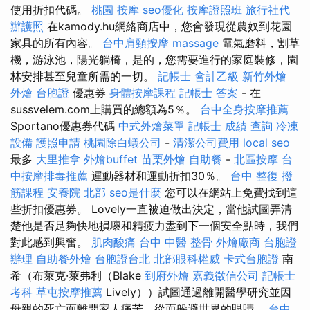
使用折扣代碼。
桃園 按摩
seo優化
按摩證照班
旅行社代
辦護照
在kamody.hu網絡商店中，您會發現從農奴到花園
家具的所有內容。
台中肩頸按摩
massage
電氣磨料，割草
機，游泳池，陽光躺椅，是的，您需要進行的家庭裝修，園
林安排甚至兒童所需的一切。
記帳士 會計乙級
新竹外燴
外燴
台胞證
優惠券
身體按摩課程
記帳士 答案
- 在
sussvelem.com上購買的總額為5％。
台中全身按摩推薦
Sportano優惠券代碼
中式外燴菜單
記帳士 成績 查詢
冷凍
設備
護照申請
桃園除白蟻公司
-
清潔公司費用
local seo
最多
大里推拿
外燴buffet
苗栗外燴
自助餐
-
北區按摩
台
中按摩排毒推薦
運動器材和運動折扣30％。
台中 整復
撥
筋課程
安養院 北部
seo是什麼
您可以在網站上免費找到這
些折扣優惠券。 Lovely一直被迫做出決定，當他試圖弄清
楚他是否足夠快地損壞和精疲力盡到下一個安全點時，我們
對此感到興奮。
肌肉酸痛
台中 中醫 整骨
外燴廠商
台胞證
辦理
自助餐外燴
台胞證台北
北部眼科權威
卡式台胞證
南
希（布萊克·萊弗利（Blake
到府外燴
嘉義徵信公司
記帳士
考科
草屯按摩推薦
Lively））試圖通過離開醫學研究並因
母親的死亡而離開家人痛苦，從而躲避世界的眼睛。
台中