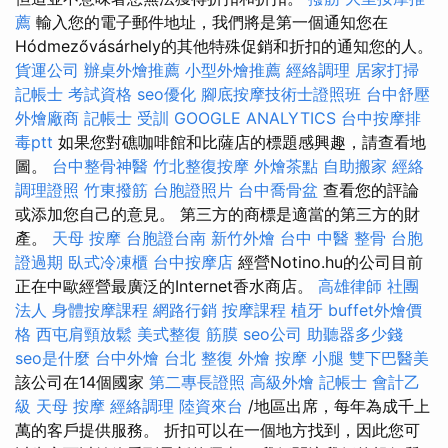
薦
輸入您的電子郵件地址，我們將是第一個通知您在
Hódmezővásárhely的其他特殊促銷和折扣的通知您的人。
貨運公司
辦桌外燴推薦
小型外燴推薦
經絡調理
居家打掃
記帳士 考試資格
seo優化
腳底按摩技術士證照班
台中舒壓
外燴廠商
記帳士 受訓
GOOGLE ANALYTICS
台中按摩排
毒ptt
如果您對礁咖啡館和比薩店的標題感興趣，請查看地
圖。
台中整骨神醫
竹北整復按摩
外燴茶點
自助搬家
經絡
調理證照
竹東撥筋
台胞證照片
台中喬骨盆
查看您的評論
或添加您自己的意見。 第三方的商標是適當的第三方的財
產。
天母 按摩
台胞證台南
新竹外燴
台中 中醫 整骨
台胞
證過期
臥式冷凍櫃
台中按摩店
經營Notino.hu的公司目前
正在中歐經營最廣泛的Internet香水商店。
高雄律師
社團
法人
身體按摩課程
網路行銷
按摩課程
植牙
buffet外燴價
格
西屯肩頸放鬆
美式整復 筋膜
seo公司
助聽器多少錢
seo是什麼
台中外燴
台北 整復
外燴
按摩 小腿
雙下巴醫美
該公司在14個國家
第二專長證照
高級外燴
記帳士 會計乙
級
天母 按摩
經絡調理
陸資來台
/地區出席，每年為成千上
萬的客戶提供服務。 折扣可以在一個地方找到，因此您可