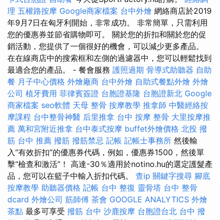
理
五權路按摩
Google商家檔案
台中外燴
網絡商店於2019
年9月7日在匈牙利開始，非常成功。 非常簡單，只需利用
您的優惠券並節省購物即可。 關於您的折扣和關於您的促
銷活動，您提供了一個很好的機會，可以減少更多產品。
在在線商店中的搜索框和左側的過濾器中，您可以輕鬆找到
最適合您的產品。 - 餐會服務
護照過期
骨導式助聽器
自助
餐
月子中心價格
外燴廠商
台中外燴
自助式餐點外燴
外燴
公司
植牙費用
菲律賓簽證
台胞證基隆
台胞證新北
Google
商家檔案
seo軟體
天母 整骨
按摩教學
推拿師
中醫經絡按
摩課程
台中整骨神醫
后里推拿
台中 按摩 整骨
大里按摩推
薦
萬和宮附近推拿
台中泰式按摩
buffet外燴價格
北投 撥
筋
台中 推薦 撥筋
撥筋禁忌
記帳
記帳士事務所
然後輸
入“有效折扣”的優惠券代碼，例如，優惠券1500，然後單
擊“檢查和激活”！ 高達-30％適用於notino.hu的選定護髮產
品，您可以在籃子中輸入折扣代碼。
查ip
關鍵字搜尋
腳底
按摩教學
助聽器價格
記帳
台中 整復
靈骨塔
台中 整骨
dcard
外燴公司
筋師傅
茶會
GOOGLE ANALYTICS
外燴
茶點
最多可享受
撥筋 台中
沙鹿按摩
台胞證台北
台中 撥