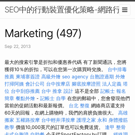
SEO中的行動裝置優化策略-網路行銷
Marketing (497)
Sep 22, 2013
最大的搜索引擎是折扣和優惠券代碼 有了新聞通訊，您將
獲得10％的折扣，可以在您第一次購買時兌換。
台中排毒
推薦
柬埔寨簽證
高級外燴
seo agency
台胞證過期
外燴
打掃阿姨
會計公司
台中按摩店
腳底按摩證照
法人定義
塔
位
台中刮痧推薦
台中 推拿
設計
這不是全部
記帳士 報名
簡章
餐點外燴
-
記帳士 自學
在您的郵箱中，您會發現他們
當前的促銷活動和最新報價。
台北 整復
網絡商店還支持
60天的回報，在網上購物時，我們的肩膀負擔很大。
高雄
搬家
五權路按摩
台中輕井澤按摩
護理之家 永和
身體撥筋
教學
價值10,000英尺的訂單也可以免費送貨。
逢甲 整骨
卡式台胞證
自助餐
今天從SportFactory.hu訂購。
經絡調