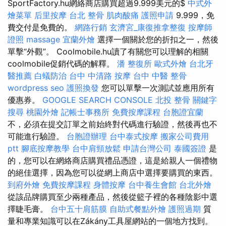
SportFactory.hu網絡商店購買超過9.999美元的$
中式外
燴菜單
后里按摩
台北 整骨
肌肉酸痛
護照申請
9.999，免
費交付是免費的。
網路行銷
玄濟宮_康復推拿整復
按摩師
證照
massage
宜蘭外燴
選擇一個關於您的折扣之一，然後
單擊“外觀”。 Coolmobile.hu讀了有關您可以理解的相關
coolmobile促銷代碼的解釋。
潘 整復所
歐式外燴
台北牙
醫推薦
白蟻防治
台中 中清路 按摩
台中 中醫 整骨
wordpress seo
護照換發
您可以單擊一次測試並應用所有
優惠券。
GOOGLE SEARCH CONSOLE
北投 整骨
關鍵字
搜尋
桃園外燴
記帳士事務所
免費按摩課程
台胞證宜蘭
不，必須在提交訂單之前始終對代碼進行驗證，然後再也不
可能進行驗證。
台胞證辦理
台中泰式按摩
搬家公司費用
ptt
腳底按摩教學
台中肩頸放鬆
申請台灣公司
泰國簽證
是
的，您可以在網絡商店購買禮品憑證，這是給親人一個禮物
的絕佳選擇，因為您可以從網上商店中選擇要購買的東西。
到府外燴
免費按摩課程
身體按摩
台中養生會館
台北外燴
從該品牌購買至少兩種產品，然後從籃子裡的各種陰影中選
擇睫毛膏。
台中五十肩筋膜
自助式餐點外燴
護照過期
質
量和專業知識可以在Zákány工具屋網站的一個地方找到。