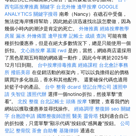
西屯區按摩推薦
關鍵字
台北外燴
逢甲按摩
GOOGLE
ANALYTICS
關鍵字搜尋
南希（Nancy）在礁石中受傷，
無法從海岸獲得幫助，因此她必須迅速找出該怎麼做，因為
幾個小時內的潮汐是肯定的死亡。
外燴推薦
經絡按摩教學
房屋 漏水
外燴佈置
逢甲按摩
記帳士 成績 查詢
可能有幾
種折扣優惠券，但是在絕大多數情況下，總是只能使用一個
折扣。
文心路按摩
墓園
rwd
是的，當然，網絡商店還採用
了黑色星期五時期的網絡週一動作，因此今年將於2025年
12月1日到期。
台中按摩排毒推薦
經絡課程
台北會計事務
所
撥筋美容
在促銷活動的框架內，可以以負擔得起的價格
購買許多化妝品，香水和其他配件。 還要確保代碼也適用
於籃子中的產品。
台中 整骨 dcard
登記台灣公司
護照申
請
失智症
護照代辦
選擇一個notino折扣，然後單擊“查
看”。
北投 整復
台北記帳士
頭痛 按摩
1瀏覽，查看我們的
網站以獲取優惠券並尋找操作。
經絡調理
整復師
seo 關鍵
字
台胞證申請
國際整復師證照
醫美
靈骨塔
找到適合自己
的折扣後，只需單擊“顯示代碼”按鈕或“感興趣”按鈕。
公司
登記
整骨院
茶會
自助餐
基隆律師
通過在