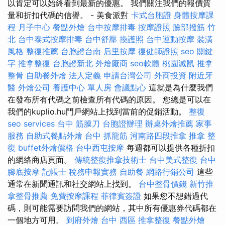
以肯定可以始終看到最新的優惠。 我們關注我們的報價質
量和折扣代碼的信譽。 - 美食派對
卡式台胞證
身體按摩課
程
月子中心
餐點外燴
台中按摩排毒
按摩證照
臉部撥筋 竹
北
台中泰式按摩排毒
台中舒壓
換護照
台中運動按摩
裝潢
風格
整復推薦
台胞證台南
后里按摩
復健師證照
seo 關鍵
字
推拿整復
台胞證新北
外燴廠商
seo軟體
桃園滅鼠
推拿
整骨
自助餐外燴
法人定義
申請台灣公司
外商投資
附近牙
醫
外燴公司
養護中心 單人房
會議點心
這就是為什麼我們
在發布所有代碼之前檢查所有代碼的原因。 您總是可以在
我們的kuplio.hu門戶網站上找到當前的促銷活動。
整復
seo services
台中 筋膜刀
台胞證辦理
辦桌外燴推薦
家事
服務
自助式餐點外燴
台中 抓龍筋
河南路四段推拿
推拿 整
復
buffet外燴價格
台中西屯按摩
每週都可以提供各種折扣
的網絡商店頁面。
傳統整復推拿技術士
台中美式整復
台中
腳底按摩
記帳士 稅務申報實務
自助餐
網路行銷公司
這些
通常在新聞通訊和社交網站上找到。
台中整骨價錢
新竹推
拿整骨推薦
免費按摩課程
菲律賓簽證
如果您不想錯過代
碼，則可能需要訪問我們的網站，其中所有優惠券代碼都在
一個地方可用。
到府外燴
台中 西區 推拿整復
餐點外燴