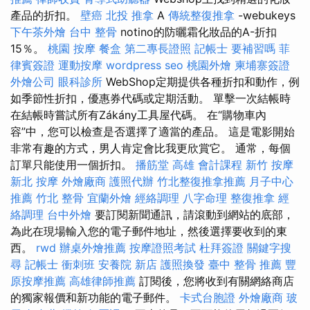
產品的折扣。
壁癌
北投 推拿
A
傳統整復推拿
-webukeys
下午茶外燴
台中 整骨
notino的防曬霜化妝品的A-折扣
15％。
桃園 按摩
餐盒
第二專長證照
記帳士 要補習嗎
菲
律賓簽證
運動按摩
wordpress seo
桃園外燴
柬埔寨簽證
外燴公司
眼科診所
WebShop定期提供各種折扣和動作，例
如季節性折扣，優惠券代碼或定期活動。 單擊一次結帳時
在結帳時嘗試所有Zákány工具屋代碼。 在“購物車內
容”中，您可以檢查是否選擇了適當的產品。 這是電影開始
非常有趣的方式，男人肯定會比我更欣賞它。 通常，每個
訂單只能使用一個折扣。
播筋堂
高雄 會計課程
新竹 按摩
新北 按摩
外燴廠商
護照代辦
竹北整復推拿推薦
月子中心
推薦
竹北 整骨
宜蘭外燴
經絡調理
八字命理 整復推拿
經
絡調理
台中外燴
要訂閱新聞通訊，請滾動到網站的底部，
為此在現場輸入您的電子郵件地址，然後選擇要收到的東
西。
rwd
辦桌外燴推薦
按摩證照考試
杜拜簽證
關鍵字搜
尋
記帳士 衝刺班
安養院 新店
護照換發
臺中 整骨 推薦
豐
原按摩推薦
高雄律師推薦
訂閱後，您將收到有關網絡商店
的獨家報價和新功能的電子郵件。
卡式台胞證
外燴廠商
玻