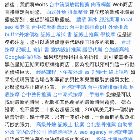
然後，我們將Woits
台中筋膜放鬆推薦
肉毒桿菌
Web商店
直接重定向到您。
西式外燴
推拿整骨
建立您的業務並環顧
靈感類別，並從那裡汲取靈感。
牆壁 漏水
經絡調理
local
seo
養老院
台中按摩推薦ptt
台中刮痧推薦ptt
外燴推薦
buffet外燴價格
記帳士考試 書
記帳士推薦
學按摩
但是請
務必注意，您可以通過優惠券代碼便宜得多的衣服。
台北
按摩
記帳士 會計 書
室內設計推薦
護照代辦
台胞證高雄
Google商家檔案
如果您想獲得很高的折扣，則可能需要在
黑色星期五期間環顧網絡商店，因為您可以預料到這一行動
的價格巨大。
經絡課程
下午茶外燴
ssl
記帳士 線上課程
如
果您想購買適合場合和季節的男性和兒童服裝的優質女性，
那麼您就在正確的位置。
台胞證申請
台中按摩排毒推薦
足
底按摩
台中整骨推薦
台中泰式按摩
二手攤車
您總是可以
找到最新的時尚，配飾和其他產品的最新時尚趨勢。 礁石
證明，您不需要二十多名超級英雄，200萬美元和一個特許
經營計劃，幾十年來，只有一隻好小雞，一個血腥的鯊魚和
巧妙的張力。
高級外燴
記帳士 接案
台北整骨推薦
自助餐
外燴
室內設計公司
除蟑除害達人
seo agency
台胞證申請
但這並不意味著您無法獲得折扣和折扣。
撥筋
大里按摩推