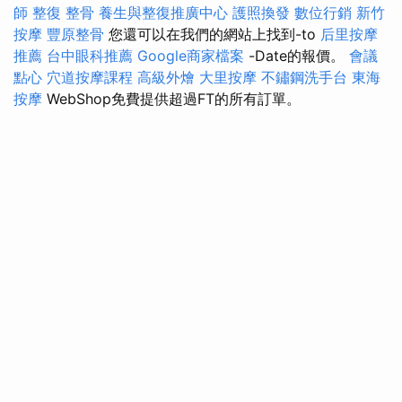
師
整復 整骨
養生與整復推廣中心
護照換發
數位行銷
新竹
按摩
豐原整骨
您還可以在我們的網站上找到-to
后里按摩
推薦
台中眼科推薦
Google商家檔案
-Date的報價。
會議
點心
穴道按摩課程
高級外燴
大里按摩
不鏽鋼洗手台
東海
按摩
WebShop免費提供超過FT的所有訂單。