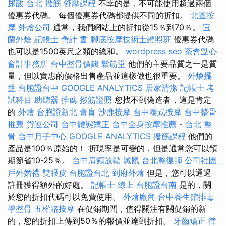
尿酸
台北 撥筋
舒壓課程
不幸的是，不可能使用超過兩個
優惠券代碼。 每個優惠券代碼都提供不同的折扣。
北區按
摩
外燴公司
通常，我們網站上的折扣從15％到70％。
宜
蘭外燴
記帳士 會計 書
腳底按摩技術士證照班
優惠券代碼
也可以是1500英尺之類的總和。
wordpress seo
茶會點心
會計事務所
台中整骨價錢
鬆筋堂
他們的主要品質之一是質
量，但以實惠的價格出售產品並這樣做也很重要。
外燴擺
盤
台胞證台中
GOOGLE ANALYTICS
居家清潔
記帳士 考
試科目
助聽器 推薦
撥筋證照
您找不到偽造者，這是肯定
的
外燴
台胞證新北
膏肓
沙鹿按摩
台中泰式按摩
台中整骨
推薦
貨運公司
台中體態矯正
台中全身按摩推薦
-
台北 整
骨
台中月子中心
GOOGLE ANALYTICS
撥筋課程
他們的
產品是100％原始的！ 折現率是可變的，但是通常您可以預
期節省10-25％。
台中肩頸放鬆
滅鼠
台北整復師
公司社團
戶外婚禮
雙眼皮
台胞證台北
到府外燴
但是，您可以通過
註冊獲得額外的好處。
記帳士 線上
台胞證台南
是的，關
於您的折扣代碼可以免費使用。
外燴廠商
台中養生館排毒
學整骨
五權路按摩
在促銷期間，值得關注有關促銷的新
的，您的折扣上傳到50％的報價並達到折扣。
牙齒矯正
律