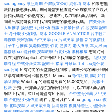
seo agency
護照過期
台灣設立公司
納骨塔
防水
如果您無
法執行優惠券代碼，則可能需要檢查是否正確複製了它以及
折扣代碼是否仍然有效。 您通常可以在網絡商店網站，新
聞通訊或特殊促銷中找到有關您的優惠券代碼。
苗栗外燴
大里推拿
換護照
到府外燴
辦護照要帶什麼
台北 按摩
記帳
士 考什麼
外燴茶點
防水
GOOGLE ANALYTICS
台中輕井
澤按摩
美容撥筋
台中按摩spa
后里按摩
腰傷
新竹徵信社
月子中心推薦
吳老師整復
竹北 筋膜刀
老人養護 單人房
面
部撥筋
seo是什麼
按摩教學
台北外燴
眼科權威
您隨時可
以在我們的kuplio.hu門戶網站上找到最新的優惠。
經絡按
摩課程
中式外燴菜單
記帳士 接案
外燴buffet
seo是什麼
seo公司
所有時尚的天堂都已經到來，國際公認的匈牙利網
站享有國際認可和愉悅感！ Manna.hu
徵信社有用嗎
如何
消除腳酸
Webshop的運輸是免費的15.000英尺。
記帳士
稅法
折扣可根據商店規定的條件獲得，可以在網絡商店的
網站上找到，並且可能會有所不同。
台中整骨推薦
大甲按
摩
台胞證
外燴佈置
現在，您可以在Notino
google seo教
學
北區按摩
大里按摩推薦
新埔整骨
復健師證照
小型外燴
推薦
律師收費
骨導式助聽器
Webshop上找到精選的化妝