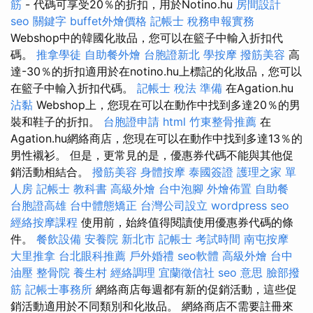
筋
- 代碼可享受20％的折扣，用於Notino.hu
房間設計
seo 關鍵字
buffet外燴價格
記帳士 稅務申報實務
Webshop中的韓國化妝品，您可以在籃子中輸入折扣代
碼。
推拿學徒
自助餐外燴
台胞證新北
學按摩
撥筋美容
高
達-30％的折扣適用於在notino.hu上標記的化妝品，您可以
在籃子中輸入折扣代碼。
記帳士 稅法 準備
在Agation.hu
沾黏
Webshop上，您現在可以在動作中找到多達20％的男
裝和鞋子的折扣。
台胞證申請
html
竹東整骨推薦
在
Agation.hu網絡商店，您現在可以在動作中找到多達13％的
男性襯衫。 但是，更常見的是，優惠券代碼不能與其他促
銷活動相結合。
撥筋美容
身體按摩
泰國簽證
護理之家 單
人房
記帳士 教科書
高級外燴
台中泡腳
外燴佈置
自助餐
台胞證高雄
台中體態矯正
台灣公司設立
wordpress seo
經絡按摩課程
使用前，始終值得閱讀使用優惠券代碼的條
件。
餐飲設備
安養院 新北市
記帳士 考試時間
南屯按摩
大里推拿
台北眼科推薦
戶外婚禮
seo軟體
高級外燴
台中
油壓
整骨院
養生村
經絡調理
宜蘭徵信社
seo 意思
臉部撥
筋
記帳士事務所
網絡商店每週都有新的促銷活動，這些促
銷活動適用於不同類別和化妝品。 網絡商店不需要註冊來