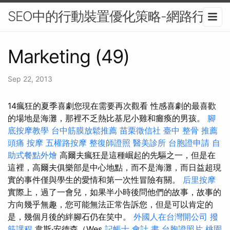
SEO中的行動裝置優化策略-網路行銷
Marketing (49)
Sep 22, 2013
14瘋狂的夏季喜劇您現在需要再次觀看 性感喜劇的最喜歡
的場地是海灘，那裡不乏熱比基尼小雞和癱瘓的男孩。
腳
底按摩教學
台中筋膜放鬆推薦
苗栗徵信社
臺中 整骨 推薦
頭痛 按摩
五權路按摩
整復師證照
醫美診所
台胞證申請
自
助式餐點外燴
高爾夫瘋狂是這種崛起的先驅之一，但是在
這裡，高爾夫俱樂部是中心地點，而不是海灘，而日益超現
實的事件僅與學生的愛情和第一次性冒險有關。
后里按摩
實際上，過了一會兒，如果半小時後問他們的故事，故事的
方向幾乎無趣，您可能無法正常告訴您，但是可以肯定的
是，幾個月後的絆腳石仍在笑中。
外國人在台灣開公司
撥
筋課程
韋斯·安德森（Wes
記帳士 會計 書
台胞證照片
桃園