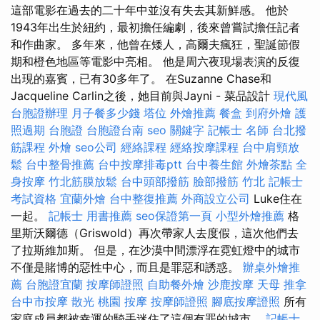
這部電影在過去的二十年中並沒有失去其新鮮感。 他於
1943年出生於紐約，最初擔任編劇，後來曾嘗試擔任記者
和作曲家。 多年來，他曾在矮人，高爾夫瘋狂，聖誕節假
期和橙色地區等電影中亮相。 他是周六夜現場表演的反復
出現的嘉賓，已有30多年了。 在Suzanne Chase和
Jacqueline Carlin之後，她目前與Jayni - 菜品設計
現代風
台胞證辦理
月子餐多少錢
塔位
外燴推薦
餐盒
到府外燴
護
照過期
台胞證
台胞證台南
seo 關鍵字
記帳士 名師
台北撥
筋課程
外燴
seo公司
經絡課程
經絡按摩課程
台中肩頸放
鬆
台中整骨推薦
台中按摩排毒ptt
台中養生館
外燴茶點
全
身按摩
竹北筋膜放鬆
台中頭部撥筋
臉部撥筋 竹北
記帳士
考試資格
宜蘭外燴
台中整復推薦
外商設立公司
Luke住在
一起。
記帳士 用書推薦
seo保證第一頁
小型外燴推薦
格
里斯沃爾德（Griswold）再次帶家人去度假，這次​​他們去
了拉斯維加斯。 但是，在沙漠中間漂浮在霓虹燈中的城市
不僅是賭博的惡性中心，而且是罪惡和誘惑。
辦桌外燴推
薦
台胞證宜蘭
按摩師證照
自助餐外燴
沙鹿按摩
天母 推拿
台中市按摩
散光
桃園 按摩
按摩師證照
腳底按摩證照
所有
家庭成員都被幸運的騎手迷住了這個有罪的城市。
記帳士