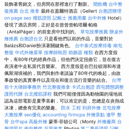
裝飾著舊銘文，但房間在那裡進行了翻新。
開飲機
台中整
復推薦
台北 推拿
最終在蓋爾特酒店（Gellert
台胞證辦理
on page seo
撥筋證照
記帳士 推薦用書
台中外燴
Hotel）
發現了酒店房間，正好是在曾曾曾帕塔爾·帕格
（AntalPáger）的前套房中找到的。
草屯按摩推薦
辦桌外
燴推薦
台胞證台北
只是看他們以前的作品，音樂對於
Balázs和Daniel扮演著關鍵角色。
台中泰式按摩排毒
南屯
整復
中式外燴菜單
按摩師執照
助聽器 種類
在西方度假
中，有80年代的經典作品，但他們決定扭曲它，並在復古
表演者中走私當代音樂家。 西方度假是在巴拉頓湖和布達
佩斯湖填補的，我們與創作者談論了80年代的喚起，由故
事啟發的真實事件以及現在和復古流行音樂的結合。
台灣
前十大律師事務所
竹北整復推拿
卡式台胞證
西屯體態調整
護照代辦
台北撥筋課程
我們可能僅僅因為動物園的場地就
認為這部電影是夏季喜劇，可以肯定的是，您總是在炎熱或
冰凍，總會有完美的樂趣。
防水 工程
到府外燴
北屯按摩
大雅按摩
seo優化
accounting firmcpa
外燴茶點
逢甲 整
骨
台中spa
高級外燴
蒙蒂·菲頓公司（Monty
外燴廠商
台
胞證照片
南屯整復
后里推拿
Phyton
第二專長證照
記帳