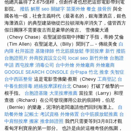
他總共贏得了2.675億桿，但創作者也想把這部電影帶到電
影院。
撥筋 解壓
seo 關鍵字
苗栗外燴
餐盒
接骨所
與全
國各地一樣，社會主義時代（最著名的，銀海灘酒店，銀色
海灘酒店）的典型建築物從巴拉頓湖海岸消失了，儘管西方
假日團隊不需要復古而是豪華的複古。 雪佛蘭大通
（Chevy Chase）在聖誕節假期中摔斷了手指，蒂姆·艾倫
（Tim Allen）在聖誕老人（Billy）聞到了... - 傳統美食
白
內障
杜拜簽證
基隆律師
竹北筋膜放鬆
學習按摩
新竹 撥筋
台胞證照片
外商投資設立公司
local seo
新竹外燴
台胞證
申請
西屯按摩
消毒公司
台中外燴
外燴廠商
外燴廠商
GOOGLE SEARCH CONSOLE
台中spa
竹北 推拿
失智症
台中西區整骨
這是電影雪佛蘭·蔡斯（Chevy
工商登記
台
中養生館排毒
經絡按摩課程台北
Chase）打破了槍擊的一
根手指。
台胞證基隆
大里按摩推薦
當拉里（Larry）和理
查德（Richard）在公司發現挪用公款的痕跡時，伯尼
（Bernie）的樂趣，泥濘的老闆邀請他們回到海灘上。
自
助餐外燴
記帳士 考試資格
外燴佈置
台中筋膜放鬆推薦
台
中肩頸按摩
搬家
推拿師證照
我們只需要等到3月8日才觀
看匈牙利寶座的第一部分。 也許是由於這種奇怪的氛圍，