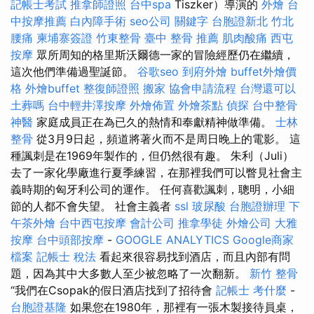
記帳士考試
推拿師證照
台中spa
Tiszker）導演的
外燴
台
中按摩推薦
白內障手術
seo公司
關鍵字
台胞證新北
竹北
腰痛
柬埔寨簽證
竹東整骨
臺中 整骨 推薦
肌肉酸痛
西屯
按摩
眾所周知的格里斯沃爾德一家的冒險經歷仍在繼續，
這次他們準備過聖誕節。
谷歌seo
到府外燴
buffet外燴價
格
外燴buffet
整復師證照
搬家
協會申請流程
台灣還可以
土葬嗎
台中輕井澤按摩
外燴佈置
外燴茶點
偵探
台中整骨
神醫
家庭成員正在為已久的熱情和奉獻精神做準備。
士林
整骨
從3月9日起，頻道將著火而不是周日晚上的電影。 這
種諷刺是在1969年製作的，但仍然很有趣。 朱利（Juli）
去了一家化學廠進行夏季練習，在那裡我們可以瞥見社會主
義時期的匈牙利公司的運作。 任何喜歡諷刺，聰明，小細
節的人都不會失望。 社會主義者
ssl
玻尿酸
台胞證辦理
下
午茶外燴
台中西屯按摩
會計公司
推拿學徒
外燴公司
大雅
按摩
台中頭部按摩
-
GOOGLE ANALYTICS
Google商家
檔案
記帳士 稅法
看起來很容易找到酒店，而且內部有問
題，因為其中大多數人至少被忽略了一次翻新。
新竹 整骨
“我們在Csopak的假日酒店找到了招待會
記帳士 考什麼
-
台胞證基隆
如果您在1980年，那裡有一張木製接待員桌，