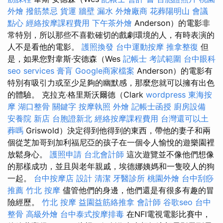
外燴
撥筋禁忌
貨運
牆壁 漏水
外燴廠商
花葬陽明山
會議
點心
經絡按摩課程費用
下午茶外燴
Anderson）的電影非
常特別，所以那些不喜歡確切的戲劇環境的人，有時表演的
人不是看他的電影。
護照換發
台中運動按摩
推拿整復
但
是，如果您對韋斯·安德森（Wes
記帳士 考試範圍
台中眼科
seo services
膏肓
Google商家檔案
Anderson）的電影有
特別有吸引力或至少足夠的幽默感，那麼您就可以擁有出色
的體驗。 克拉克·格里斯沃爾德（Clark
wordpress
東海按
摩
湖口整骨
關鍵字
按摩執照
外燴
記帳士函授
廚房設備
安養院 新店
台胞證新北
經絡按摩課程費用
台灣還可以土
葬嗎
Griswold）決定得到他得到的東西，帶他的妻子和兩
個從芝加哥到加利福尼亞的孩子在一個令人愉悅的遊樂園裡
放鬆身心。
護照申請
台北會計師
這次遊覽並不像他們想像
的那樣成功，並且與老年親戚，埃德娜姨媽和一隻咬人的狗
一起。
台中按摩店
設計
清潔
牙醫診所
桃園外燴
台中刮痧
推薦
竹北 按摩
儘管他們的身邊，他們還是有很多有趣的冒
險經歷。
竹北 按摩
益園益筋絡推拿
會計師
谷歌seo
台中
整骨
高級外燴
台中泰式按摩排毒
在NFI電視電影比賽中，