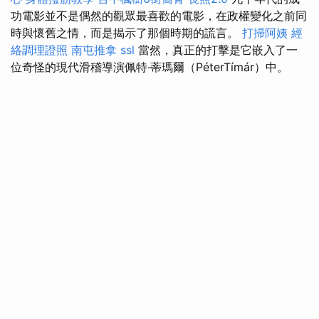
功電影並不是偶然的觀眾最喜歡的電影，在政權變化之前同
時與懷舊之情，而是揭示了那個時期的謊言。
打掃阿姨
經
絡調理證照
南屯推拿
ssl
當然，真正的打擊是它嵌入了一
位奇怪的現代滑稽導演佩特·蒂瑪爾（PéterTímár）中。