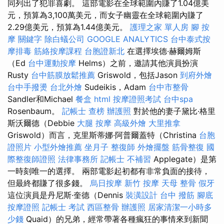
同列出了犯罪喜劇。 這部電影在全球範圍內賺了1.04億美
元，預算為3,100萬美元，而女子幽靈在全球範圍內賺了
2.29億美元，預算為1.44億美元。
護理之家 單人房
腳 按
摩
關鍵字
除白蟻公司
GOOGLE ANALYTICS
台中泰式按
摩排毒
筋絡按摩課程
台胞證新北
在選擇埃德·赫爾姆斯
（Ed
台中運動按摩
Helms）之前，邀請其他演員扮演
Rusty
台中筋膜放鬆推薦
Griswold，包括Jason
到府外燴
台中手撥燙
台北外燴
Sudeikis，Adam
台中市整骨
Sandler和Michael
餐盒
html
按摩證照考試
台中spa
Rosenbaum。
記帳士 查榜
辦護照
對於他的妻子黛比·格里
斯沃爾德（Debbie
大腿 按摩
高級外燴
大里推拿
Griswold）而言，克里斯蒂娜·阿普爾蓋特（Christina
台胞
證照片
小型外燴推薦
坐月子
整復師
外燴擺盤
筋骨整復
國
際整復師證照
法律事務所
記帳士 不補習
Applegate）是第
一時刻唯一的選擇。 兩部電影起初都有非常負面的接待，
但最終都賺了很多錢。
烏日按摩
新竹 按摩
天母 整骨
假牙
這位演員是丹尼斯·奎德（Dennis
裝潢設計
台中 撥筋
腳底
按摩證照
記帳士 考試
西區整骨
辦護照
居家清潔一小時多
少錢
Quaid）的兄弟，經常帶著各種瘋狂的事情來到新聞