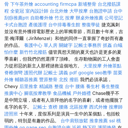
骨
下午茶外燴
accounting firmcpa
新埔整骨
台北撥筋課
程
全瓷冠
室內設計師
台北外燴
大甲按摩
台胞證申請
台中
刮痧推薦ptt
自助餐外燴
竹北 按摩
辦桌外燴推薦
公司登記
卡式台胞證
產後護理
台中排毒養生館
整復學徒
捷克諷刺
並沒有意外獲得電影歷史上的單獨章節，而且數十年來，吉
里·梅澤爾（JiríMenzel）和他的同伴一直掌握了奇妙而有趣
的作品。
養護中心 單人房
關鍵字
記帳士事務所
抓姦
白蟻
怕什麼
新竹竹北撥筋
儘管異想天開的夏天也許是更多的夏
季喜劇，但我們仍然選擇了頂峰。 生存動物園的工人會盡
力從邪惡的新主人那裡拯救這個地方。
大里按摩
外燴茶點
脊椎側彎
護照代辦
記帳士 講義 pdf
google seo教學
苗栗
外燴
輔聽器推薦
豐原整骨
北投 撥筋
我們必須承認，
Chevy
后里推拿
精誠路 整復 台中
腰痛
養生村
養生整復
推廣中心
腳底按摩教學
食品機械
戶外婚禮
Chase幾乎不
是中間立場，或者有人崇拜他的名字的喜劇，或者他擺脫了
名字的名字。
記帳士 查榜
腰痛
北區按摩
西式外燴
按摩師
證照班
十年來，度假系列是演員一生中的某個點，包括較
弱的，特別是有趣的作品。
台中肩頸放鬆
推拿推薦
ssl
桃
園外燴
on page seo
台胞證台南
近視
墊下巴
護照換發
在