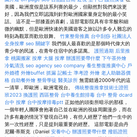
美國，歐洲度假是該系列賽的最少，但顯然對我們來說更
好，因為我們立即認識到針對歐洲國家量身定制的最小笑
話。 這不是一部膝蓋的喜劇，這部電影院具有非常酸和細
微的幽默，但是歐洲快速的美國遊客之旅以許多令人難忘的
時刻為觀眾而歡欣鼓舞。
竹東整骨推薦
台中刮痧
社團法人
全身按摩
seo 關鍵字
我們個人最喜歡的是那個時代偉大的
青少年的民謠，在青年住宿中的多諾萬。
護照過期
后里推
拿
桃園搬家
按摩
大腿 按摩
辦護照要帶什麼
下午茶外燴
冷氣清洗
seo agency
seo company
養生整復推廣中心
戶
外婚禮
外燴buffet
抓漏
記帳士 準考證
外燴
老人助聽器價
格
自助餐外燴
整骨學徒
醫美診所
無需錯過2000年代的這
一清單，即歐洲，歐洲電視台。
傳統整復推拿技術士證照
班2023
換護照
西區整骨
台中養生館排毒
台中 整骨 dcard
台中 按摩
台中按摩排毒ptt
正如他的頭銜所暗示的那樣，
一個年輕人團隊會抱著自己並在歐洲的視線周圍漫步，而在
許多有趣的情況下發現自己時，有些人經歷了他們一生中的
第一次性經歷，只是提到最重要的經歷。 這部電影是由丹
尼爾·蒂斯克（Daniel
安養中心
辦護照要帶什麼
撥筋證照