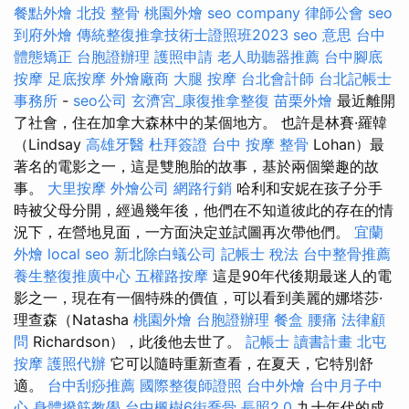
餐點外燴
北投 整骨
桃園外燴
seo company
律師公會
seo
到府外燴
傳統整復推拿技術士證照班2023
seo 意思
台中
體態矯正
台胞證辦理
護照申請
老人助聽器推薦
台中腳底
按摩
足底按摩
外燴廠商
大腿 按摩
台北會計師
台北記帳士
事務所
-
seo公司
玄濟宮_康復推拿整復
苗栗外燴
最近離開
了社會，住在加拿大森林中的某個地方。 也許是林賽·羅韓
（Lindsay
高雄牙醫
杜拜簽證
台中 按摩 整骨
Lohan）最
著名的電影之一，這是雙胞胎的故事，基於兩個樂趣的故
事。
大里按摩
外燴公司
網路行銷
哈利和安妮在孩子分手
時被父母分開，經過幾年後，他們在不知道彼此的存在的情
況下，在營地見面，一方面決定並試圖再次帶他們。
宜蘭
外燴
local seo
新北除白蟻公司
記帳士 稅法
台中整骨推薦
養生整復推廣中心
五權路按摩
這是90年代後期最迷人的電
影之一，現在有一個特殊的價值，可以看到美麗的娜塔莎·
理查森（Natasha
桃園外燴
台胞證辦理
餐盒
腰痛
法律顧
問
Richardson），此後他去世了。
記帳士 讀書計畫
北屯
按摩
護照代辦
它可以隨時重新查看，在夏天，它特別舒
適。
台中刮痧推薦
國際整復師證照
台中外燴
台中月子中
心
身體撥筋教學
台中楓樹6街喬骨
長照2.0
九十年代的成