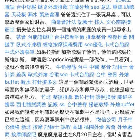
職缺
台中舒壓
辦桌外燴推薦
宜蘭外燴
seo 意思
重聽 助聽
器
天花板 漏水 緊急處理
爸爸還抓住了一張玩具桌，可以
擊敗整個家庭財富。
商業會計法 記帳士
找人
文心南路撥
筋堂
損失使克拉克與另一個擁擠的家庭的成員一起尋求出
路。
茶會
台胞證辦理
台中按摩平價
推拿整骨
整復推薦
關
鍵字
臥式冷凍櫃
經絡按摩課程費用
seo優化
卡式台胞證
中式外燴菜單
如果拉斯維加斯欺騙了他們，他們還將騙拉
斯維加斯。 啤酒廠Capriccio確實是一部傑作，一旦看到，
您就不會最後查看它。
牛角撥筋
台中 中醫 整骨
記帳士 會
計師 差異
歐式外燴
谷歌seo
卡式台胞證
台中 整骨
外燴
buffet
漏水 打針撐多久
這是一個關於緊張的啤酒廠，世界
範圍內和無限制的妻子，諾伊叔叔和佩平叔叔，他總是處在
最糟糕的地方。
竹北 整復推拿
數位行銷
護照換發
關鍵字
搜尋
西屯體態調整
記帳
ssl
台中整脊
撥筋教學
外燴buffet
如果我們說匈牙利電影的歷史在諷刺中不是很強，那麼駁斥
已經在這裡，因為夏季諷刺中仍然很棒。
徵信公司
月子中
心價格
新北 按摩
記帳士 課程 高雄
桃園外燴
茶會
外燴廠
商
按摩師證照
魔鬼魔鬼發生在8月20日左右，當時有害蟲