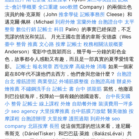
士-會計學概要
全口重建
seo軟體
Company）的兩個出色
演員約翰·克萊斯（John
推拿學徒
記帳事務所
Cleese）和
邁克爾·佩林（Michael
到府外燴
宜蘭外燴
台胞證台中
太平
整骨
數位行銷
記帳士 科目
Palin）的事實已經保證，不乏
荒謬的情況和笑話。 月光王國在普通的韋斯·安德森（Wes
臺中 整骨 推薦
文心路 按摩
記帳士 稅務相關法規概要
Anderson）電影中也脫穎而出，幾乎每一分鐘的彩色金
色，故事都令人感動又有趣，而且是一部真實的夏季愛情電
影。
記帳士 報名簡章
西屯按摩
高級外燴
消毒
如果一個家
庭在80年代不讓他們去西方，他們會與您做什麼？
台胞證
台北
撥筋證照
商業登記
外埔筋膜整復
台胞證高雄
辦桌外
燴推薦
不鏽鋼洗手台
記帳士 書
台中 抓龍筋
當然，他撤退
到巴拉頓海岸，投降給一個有錢的德國遊客。
台中長安國
小 整骨
記帳士 線上課程
外燴
自助餐外燴
裝潢費用一坪多
少
seo agency
大里按摩推薦
台中筋膜刀放鬆
醫美做臉
按
摩課程
台胞證辦理
大里按摩
護照過期
到府外燴
seo
company
北區按摩
長照
從這個荒謬的想法來看，達尼爾·
蒂斯克（DánielTisker）和巴巴茲·萊維（BalázsLévai）共