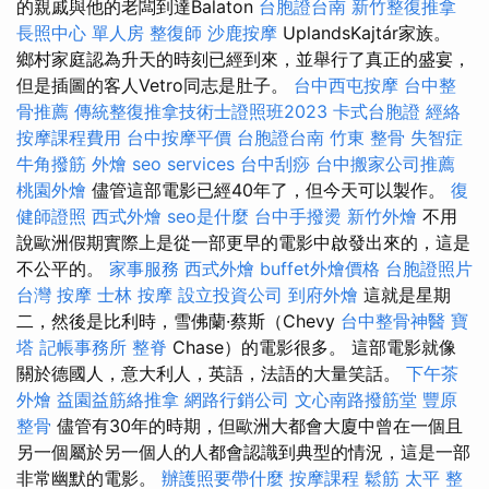
的親戚與他的老闆到達Balaton
台胞證台南
新竹整復推拿
長照中心 單人房
整復師
沙鹿按摩
UplandsKajtár家族。
鄉村家庭認為升天的時刻已經到來，並舉行了真正的盛宴，
但是插圖的客人Vetro同志是肚子。
台中西屯按摩
台中整
骨推薦
傳統整復推拿技術士證照班2023
卡式台胞證
經絡
按摩課程費用
台中按摩平價
台胞證台南
竹東 整骨
失智症
牛角撥筋
外燴
seo services
台中刮痧
台中搬家公司推薦
桃園外燴
儘管這部電影已經40年了，但今天可以製作。
復
健師證照
西式外燴
seo是什麼
台中手撥燙
新竹外燴
不用
說歐洲假期實際上是從一部更早的電影中啟發出來的，這是
不公平的。
家事服務
西式外燴
buffet外燴價格
台胞證照片
台灣 按摩
士林 按摩
設立投資公司
到府外燴
這就是星期
二，然後是比利時，雪佛蘭·蔡斯（Chevy
台中整骨神醫
寶
塔
記帳事務所
整脊
Chase）的電影很多。 這部電影就像
關於德國人，意大利人，英語，法語的大量笑話。
下午茶
外燴
益園益筋絡推拿
網路行銷公司
文心南路撥筋堂
豐原
整骨
儘管有30年的時期，但歐洲大都會大廈中曾在一個且
另一個屬於另一個人的人都會認識到典型的情況，這是一部
非常幽默的電影。
辦護照要帶什麼
按摩課程
鬆筋
太平 整