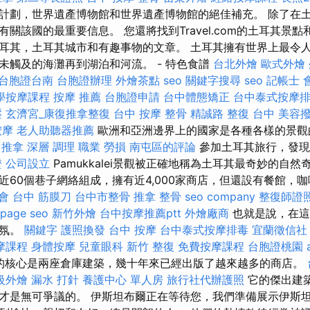
計劃，世界遺產博物館和世界遺產博物館的絕佳補充。 除了在
關該國的最重要信息。 您還將找到Travel.com的土耳其景點
耳其，土耳其城市和有趣事物的文章。 土耳其擁有世界上最令
未觸及的海灘再到湖泊和河流。 - 特色食譜
台北外燴
歐式外燴
台胞證台南
台胞證辦理
外燴茶點
seo
關鍵字搜尋
seo
記帳士 
學按摩課程
按摩 推薦
台胞證申請
台中體態矯正
台中泰式按摩
壓
玄濟宮_康復推拿整復
台中 按摩 整骨
精誠路 整復 台中
美容
按摩
老人助聽器推薦
歐洲和亞洲邊界上的國家是各種各樣的景
 推拿 深層 調理 職業 勞損 南屯區的評論
參加土耳其旅行，發現
證
公司設立
Pamukkalei景觀被正確地稱為土耳其最奇妙的自然
近60個巷子網絡組成，擁有近4,000家商店，但還設有餐館，
會
台中 筋膜刀
台中市整骨
推拿 整骨
seo company
整復師證
 page seo
新竹外燴
台中按摩推薦ptt
外燴廠商
也就是說，在這
氣氛。
關鍵字
護照換發
台中 按摩
台中泰式按摩排毒
宜蘭徵信社
摩課程
身體按摩
兒童眼科
新竹 整復
免費按摩課程
台胞證桃園
的核心是兩座倉庫建築，幾十年來已經出版了越來越多的商店。
級外燴
漏水 打針
養護中心 單人房
旅行社代辦護照
它的傑出建
才是無可爭議的。 伊斯坦布爾正在等待您，我們準備展示伊斯坦