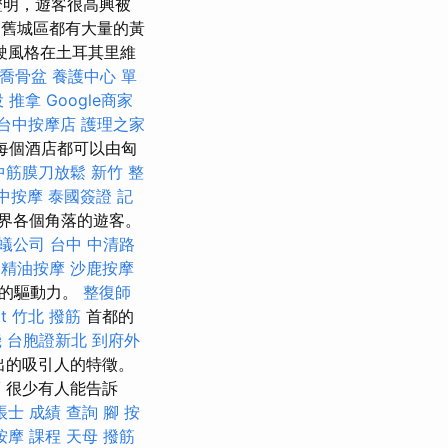
證明，遊客很高興被
市和舊城區都有大量的黃
駛風格在土耳其里維
喬骨盆
養護中心 單
 推拿
Google商家
台中按摩店
護理之家
乎每個酒店都可以由匈
中筋膜刀放鬆
新竹 整
中按摩
泰國簽證
記
界各個角落的遊客。
蟻公司
台中 中清路
中精油按摩
沙鹿按摩
大的驅動力。
整復師
t
竹北 撥筋
首都的
機
台胞證新北
到府外
出的吸引人的特徵。
薦
很少有人能告訴
帳士 成績 查詢
腳 按
按摩 課程
天母 撥筋