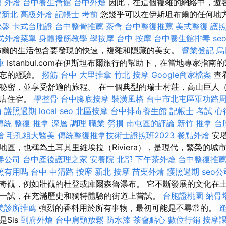
薦
外燴
台中養生會館
台中外燴
因此，在這個複雜的網絡中，遊
證新北
高級外燴
記帳士 考前
您幾乎可以在伊斯坦布爾的任何地
擺盤
卡式台胞證
台中整骨推薦
茶會
台中整復推薦
美式整復
護
式外燴菜單
身體撥筋教學
學按摩
台中 按摩
台中養生館排毒
s
爾的生活包含要發現的快速，複雜和隱藏的美女。
營業登記
烏
庫
Istanbul.com在伊斯坦布爾旅行的幫助下，在當地專家指
難忘的經驗。
撥筋 台中
大里推拿
竹北 按摩
Google商家檔案
查
秘密，並享受舒適的旅程。 在一個典型的瑞士村莊，高山巨人
酒店住宿。
學整骨
台中腳底按摩
裝潢風格
台中市北屯區軍功路
商
護照過期
local seo
北區按摩
台中排毒養生館
記帳士 考試 心
 傳統 整復 推拿 深層 調理 職業 勞損 南屯區的評論
新竹 推拿
台
燴
毛孔粗大醫美
傳統整復推拿技術士證照班2023
餐點外燴
安塔
地區，也稱為土耳其里維埃拉（Riviera），是現代，繁榮的城
毒公司
台中產後護理之家
安養院 北部
下午茶外燴
台中整復推
照有用嗎
台中 中清路 按摩
新北 按摩
苗栗外燴
護照過期
seo公
奇觀，例如壯觀的杜登或庫爾森魯瀑布。 它不斷發展的文化在
一試，在充滿歷史和獨特體驗的街道上嘗試。
台胞證桃園
納骨
美診所推薦
強烈的香料用於所有事物，最初可能是不尋常的。
逢
Sis
到府外燴
台中肩頸放鬆
防水漆
茶會點心
數位行銷
按摩