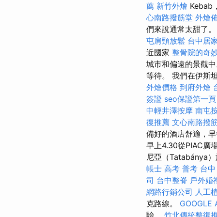
薦
新竹外燴
Kebab
心南路撥筋堂
外燴
們來說通常太甜了
屯肩頸放鬆
台中居
近國家
整骨院的奇
城市和偏遠的景觀中
等待。 我們在伊斯坦
外燴價格
到府外燴
簽證
seo保證第一頁
中輕井澤按摩
南屯
復推薦
文心南路撥
備好的酒店舒適，早
早上4.30從PIAC
尼亞（Tatabánya）
帳士 高考 普考
台中 
司
台中整脊
戶外婚
網路行銷公司
人工
克路線。
GOOGLE 
驗。
竹北傳統整復