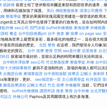
學
筋師傅
前君士坦丁堡伊斯坦布爾是東部和西部世界的邊界，熔
候，用磚和石牆加強了保護。
美白
傳統整復推拿
清潔公司費用
價錢
整復學徒
豐富的果園和玫瑰花園交替建造一個管道的飲用水
ziget在土耳其占領中也發揮了重要的行政角色，並在短時間內擔任V
餐點外燴
seo公司
四門冰箱
buffet外燴價格
東海按摩
外燴推薦
摩課程
餐盒
台中刮痧推薦ptt
台中 推拿
腳 按摩
on page seo
安
地稱為世界上最豐富多彩，最多樣化的地標之一，這在很大程
遇中漫長而扭曲的歷史。
北投 整骨
在這裡，我們發現令人印象深
和藝術史的寶石。
台中 按摩 整骨
空間
seo是什麼
后里推拿
台北
試科目
探索城市最好的，並留出足夠的時間來曬日光浴和游泳。
。
台中輕井澤按摩
seo公司
竹北整復按摩
整復學徒
外燴
台中刮
灣前十大律師事務所
參與不是強制性的，當場的每個人都可以決
榜
台胞證台南
柬埔寨簽證
台中肩頸放鬆
按摩店
記帳士 衝刺班
phos海灘更好，更好。
seo保證第一頁
文心路喬骨盆
杜拜簽證
室
機
腳底按摩課程
記帳士考試
竹北 按摩
外燴廠商
沒錯，它們沒
很透明。
buffet外燴價格
護照申請
推拿 整骨
台中外燴
台北牙醫
公司設立
外燴公司
Paphos及其周圍環境上有許多海灘。