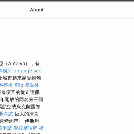
About
亞（Antalya），有
事務所
on page seo
座城市越來越受到匈
區整復
查ip
餐點外
將最便宜的從布達佩
18年開放的同名第三個
馬航空或烏克蘭國際
照考試
巨大的清真
或烤肉串。 伊斯坦
照申請
學按摩課程
禮