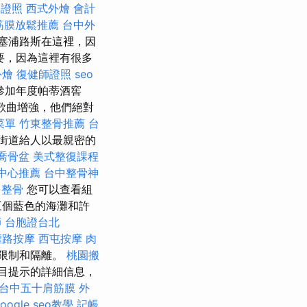
摩證照
西式外燴
會計
筋膜放鬆推薦
台中外
塞浦路斯在這裡，因
要，因為這裡有很多
外燴
復健師證照
seo
參加年度帕蒂酒窖
的歌曲增強，他們絕對
菜單
竹東整骨推薦
台
街道給人以最親密的
喬骨盆
美式整復課程
中心推薦
台中整骨神
 整骨
您可以查看組
三個藍色的海灘和許
師
台胞證台北
權路按摩
西屯按摩
肉
到限制和隔離。
桃園搬
目提示的詳細信息，
台中五十肩筋膜
外
oogle seo教學
記帳