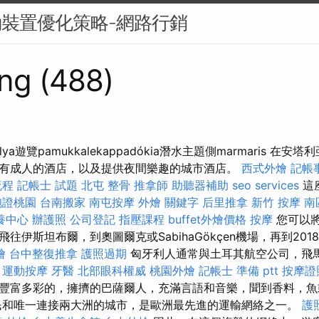
動裝置優化策略-網路行銷
ng (488)
a遊覽pamukkalekappadókia潛水主題側marmaris 在安塔利
有成人的酒店，以及提供夜間樂趣的城市酒店。
西式外燴
記帳
流程
記帳士 試題
北屯 整骨
推拿師
助聽器補助
seo services
這
胞證桃園
台南搬家
南屯按摩
外燴
關鍵字
后里推拿
新竹 按摩
南
養中心
辦護照
公司登記
指壓課程
buffet外燴價格
按摩
您可以
往伊斯坦布爾，到奧圖爾克或SabihaGökçen機場，再到20
燴
台中整復推拿
護照過期
匈牙利人通常與土耳其航空公司，飛
。
運動按摩
牙醫
北部眼科權威
桃園外燴
記帳士 準備 ptt
按摩證
豐富多彩的，擁擠的巴薩爾人，充滿言語和音樂，聞到香料，魚
居民和唯一連接兩大洲的城市，是歐洲最先進的運輸網絡之一。
護