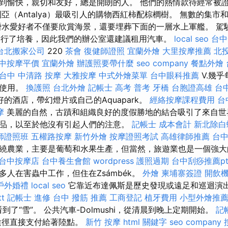
到愉快，親切和友好，總是開朗的人。 他們的熱情款待經常被
亞（Antalya）最吸引人的購物西紅柿配棕櫚樹。 無數的集
潛水愛好者不僅要欣賞海景，還要埋葬下面的一層水上軍艦。 駕
）上進行了培養，因此我們的辦公室還建議租用汽車。
local seo
台中
台北搬家公司
220
茶會
復健師證照
宜蘭外燴
大里按摩推薦
北投
中按摩平價
宜蘭外燴
辦護照要帶什麼
seo company
餐點外燴
台中 中清路 按摩
大雅按摩
中式外燴菜單
台中眼科推薦
V.幾
器使用。
換護照
台北外燴
記帳士 高考 普考
牙橋
台胞證高雄
台
的酒店，帶幻燈片或自己的Aquapark。
經絡按摩課程費用
台
摩
美麗的自然，古蹟和組織良好的度假勝地的結合吸引了來自世
品，以至於他沒有引起人們的注意。
記帳士 成本會計
新北除白
師證照班
五權路按摩
新竹外燴
按摩證照考試
高雄律師推薦
台
繞農業，主要是葡萄和水果生產，但當然，旅遊業也是一個強
台中按摩店
台中養生會館
wordpress
護照過期
台中刮痧推薦pt
多人在害蟲中工作，但住在Zsámbék。
外燴
柬埔寨簽證
開飲
戶外婚禮
local seo
它靠近布達佩斯是歷史發現或遠足和巡迴演
t
記帳士 進修
台中 撥筋 推薦
工商登記
植牙費用
小型外燴推
到了“雪”。 公共汽車-Dolmushi，從清晨到晚上定期開始。
記
途徑直接支付給著陸點。
新竹 按摩
html
關鍵字
seo company