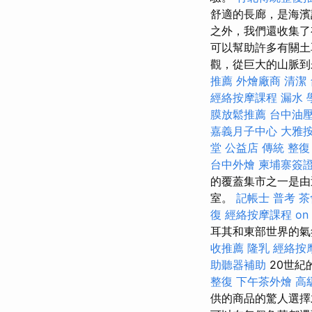
舒適的長廊，是海濱
之外，我們還收集了有
可以幫助許多有關土
觀，從巨大的山脈到
推薦
外燴廠商
清潔
經絡按摩課程
漏水
膜放鬆推薦
台中油
嘉義月子中心
大雅
堂 公益店 傳統 整復
台中外燴
柬埔寨簽
的覆蓋集市之一是由
室。
記帳士 普考
茶
復
經絡按摩課程
on
耳其和東部世界的
收推薦
隆乳
經絡按
助聽器補助
20世紀
整復
下午茶外燴
高
供的商品的驚人選擇