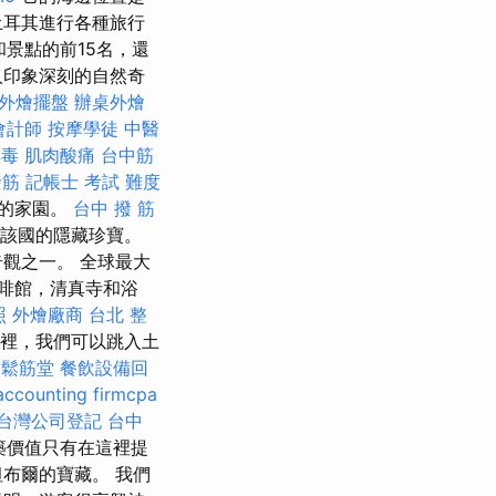
土耳其進行各種旅行
和景點的前15名，還
人印象深刻的自然奇
外燴擺盤
辦桌外燴
會計師
按摩學徒
中醫
排毒
肌肉酸痛
台中筋
撥筋
記帳士 考試 難度
觀的家園。
台中 撥 筋
該國的隱藏珍寶。
奇觀之一。 全球最大
咖啡館，清真寺和浴
照
外燴廠商
台北 整
裡，我們可以跳入土
鬆筋堂
餐飲設備回
accounting firmcpa
台灣公司登記
台中
築價值只有在這裡提
布爾的寶藏。 我們