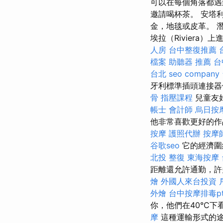
可以在每個角落都遇
邀請喝杯茶。 安塔利
金，地毯或皮革。 
埃拉（Riviera
人房
台中整復推薦
檔案
助聽器 推薦
台
台北
seo company
牙利標準插頭連接
骨
指壓課程
兒童友好
帳士 會計師
烏日按
他非常喜歡更好的作
按摩
護照代辦
按摩
谷歌seo
它的經濟圍
北投 整復
東海按摩
距離還允許通勤，許
燴
外國人來台投資
外燴
台中按摩排毒pt
你，他們在40°C下看
摩
這種運輸形式的