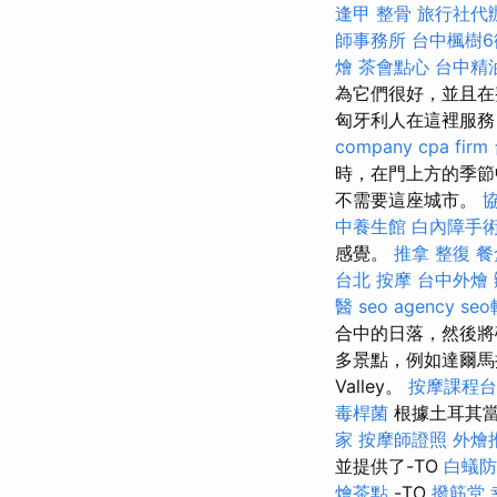
逢甲 整骨
旅行社代
師事務所
台中楓樹6
燴
茶會點心
台中精
為它們很好，並且
匈牙利人在這裡服務
company
cpa firm
時，在門上方的季節
不需要這座城市。
中養生館
白內障手
感覺。
推拿 整復
餐
台北 按摩
台中外燴
醫
seo agency
se
合中的日落，然後將
多景點，例如達爾馬
Valley。
按摩課程台
毒桿菌
根據土耳其當
家
按摩師證照
外燴
並提供了-TO
白蟻防
燴茶點
-TO
撥筋堂 