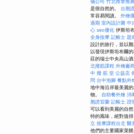
儀公司
竹北推拿推
是很自然的。
台胞
常容易閱讀。
外燴
過期
室內設計圖
中
心
seo優化
伊斯坦布
全身按摩
記帳士 題
設計的旅行，並以
以發現伊斯坦布爾的
莊的瑞士中央高山
北撥筋課程
外燴廠
中 撥 筋 堂 公益店
問
台中泡腳
餐點外
地中海沿岸最美麗的
物。
自助餐外燴
消
胞證宜蘭
記帳士 證
可以看到美麗的自然
特的風味，絕對值得
立
按摩課程台北
醫
他們的主要國家菜餚是