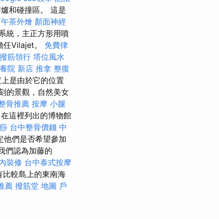
爐和碰撞區。 這是
下午茶外燴
顏面神經
系統，主正方形用噴
ilajet。
免費律
撥筋領行
塔位風水
養院 新店
推拿 整復
度上是由於它的位置
刻的景觀，自然美女
整骨推薦
按摩 小腿
 在這裡列出的博物館
痧
台中整骨價錢
中
定他們是否希望參加
我們認為加藤的
內裝修
台中泰式按摩
有比較島上的東南海
推薦
撥筋堂 地圖
戶