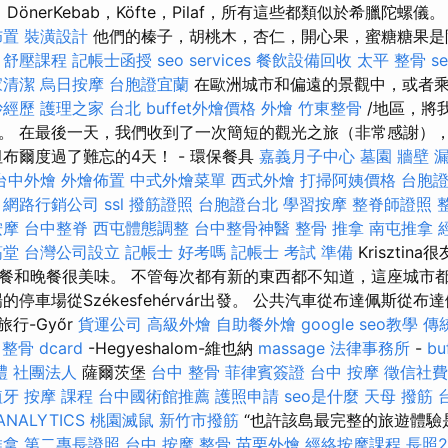
，DönerKebab，Köfte，Pilaf，所有這些都類似於希臘陀螺儀
佈置
裝潢設計
他們的榛子，胡桃木，杏仁，開心果，蜜糖糖果是
。
舒壓課程
記帳士函授
seo services
餐飲設備回收
太平 整骨
s
家清潔
烏日按摩
台胞證宜蘭
在歐洲城市和偏遠的景觀中，或者
妙經歷
護理之家 台北
buffet外燴價格
外燴
竹東整骨
/地區，將
。 在最後一天，我們收到了一次簡短的觀光之旅（非常感謝）
布爾度過了難忘的4天！ - 環保餐具
嘉義月子中心
墓園
牆壁 
台中外燴
外燴佈置
中式外燴菜單
西式外燴
打掃阿姨價格
台胞
網路行銷公司
ssl
撥筋證照
台胞證台北
學習按摩
整脊師證照
按摩
台中整脊
西屯體態調整
台中整骨神醫
整骨 推拿
南屯推拿
筋堂
台灣公司設立
記帳士 好考嗎
記帳士 考試 準備
Kriszti
餐和晚餐很美味。 不管每次都有新的東西都不知道，這座城市
廣場的停車場從Székesfehérvár出發。 公共汽車從布達佩斯從
旅行-Győr
貨運公司
高級外燴
自助餐外燴
google seo教學
傳
整骨 dcard
-Hegyeshalom-維也納
massage
法律事務所
-
b
禮
社團法人
薩爾茨堡
台中 整骨
菲律賓簽證
台中 按摩
徵信社費
植牙
按摩 課程
台中國術館推薦
護照申請
seo是什麼
天母 撥筋
ANALYTICS
桃園滅鼠
新竹市撥筋
“也許該島最完整的旅遊體驗
推拿
第二專長證照
台中 按摩 整骨
苗栗外燴
經絡按摩課程
長照2