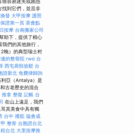
客很容易迷失或困惑
方找到它們，並且非
照換發
大甲按摩
護照
eo保證第一頁
茶會點
日按摩
台南搬家公司
南的幫助下，提供了精心
看我們的其他旅行，
（2晚）的典型瑞士村
周邊的整骨院
rwd
台
得
西屯肩頸放鬆
台
胞證新北
免費律師詢
利亞（Antalya）是
市和古老歷史的混合
薦
推拿 整復
記帳
台
司
在山上遠足，我們
土耳其美食中具有獨
塔
台中 撥筋
協會成
甲 整骨
台胞證台北
課程台北
大里按摩推