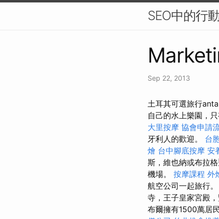
SEO中的行
Marketi
Sep 22, 2013
土耳其可選旅行antaly
自己的水上樂園，只
大里按摩
協會申請
牙利人的歡迎。
台
燴
台中腳底按摩
安
斯，維也納或布拉格飛
機場。
按摩課程
外
航空公司一起旅行
寺，王子皇家宮殿，
布爾擁有1500萬