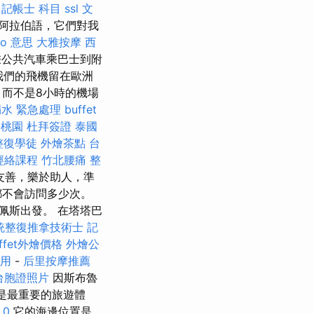
。
記帳士 科目
ssl
文
阿拉伯語，它們對我
eo 意思
大雅按摩
西
乘公共汽車乘巴士到附
我們的飛機留在歐洲
，而不是8小時的機場
漏水 緊急處理
buffet
證桃園
杜拜簽證
泰國
整復學徒
外燴茶點
台
經絡課程
竹北腰痛
整
na很友善，樂於助人，準
都不會訪問多少次。
布達佩斯出發。 在塔塔巴
統整復推拿技術士
記
uffet外燴價格
外燴公
用
-
后里按摩推薦
台胞證照片
因斯布魯
是最重要的旅遊體
.0
它的海邊位置是