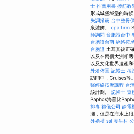
士 推薦用書
撥筋教
形成城堡城堡的時
失調撥筋
台中整骨
泉裝飾。
cpa firm
S
師詢問
台胞證台中
台胞證台南
經絡按
台胞證
土耳其被正確
以及在兩個大洲相
以及文化世界遺產
外燴佈置
記帳士 考
訪問中，Cruises等
醫經絡按摩課程
台
該計劃。
記帳士 查
Paphos海灘比Pa
排毒
禮儀公司
靜電
灘，但是在海水上
外婚禮
ssl
養生村