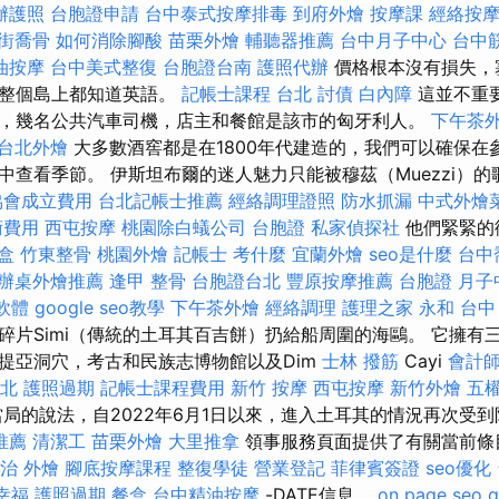
辦護照
台胞證申請
台中泰式按摩排毒
到府外燴
按摩課
經絡按
街喬骨
如何消除腳酸
苗栗外燴
輔聽器推薦
台中月子中心
台中
油按摩
台中美式整復
台胞證台南
護照代辦
價格根本沒有損失，
在整個島上都知道英語。
記帳士課程 台北
討債
白內障
這並不重
，幾名公共汽車司機，店主和餐館是該市的匈牙利人。
下午茶
台北外燴
大多數酒窖都是在1800年代建造的，我們可以確保在
中查看季節。 伊斯坦布爾的迷人魅力只能被穆茲（Muezzi）
協會成立費用
台北記帳士推薦
經絡調理證照
防水抓漏
中式外燴
術費用
西屯按摩
桃園除白蟻公司
台胞證
私家偵探社
他們緊緊的
盒
竹東整骨
桃園外燴
記帳士 考什麼
宜蘭外燴
seo是什麼
台中
辦桌外燴推薦
逢甲 整骨
台胞證台北
豐原按摩推薦
台胞證
月子
o軟體
google seo教學
下午茶外燴
經絡調理
護理之家 永和
台中
碎片Simi（傳統的土耳其百吉餅）扔給船周圍的海鷗。 它擁有
提亞洞穴，考古和民族志博物館以及Dim
士林 撥筋
Cayi
會計
北
護照過期
記帳士課程費用
新竹 按摩
西屯按摩
新竹外燴
五
局的說法，自2022年6月1日以來，進入土耳其的情況再次受
推薦
清潔工
苗栗外燴
大里推拿
領事服務頁面提供了有關當前條
治
外燴
腳底按摩課程
整復學徒
營業登記
菲律賓簽證
seo優化
幸福
護照過期
餐盒
台中精油按摩
-DATE信息。
on page seo
g