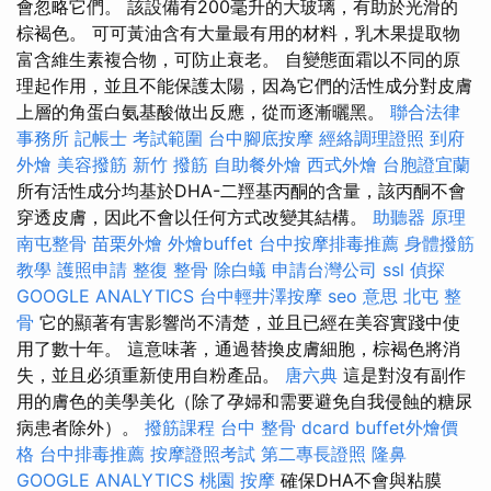
會忽略它們。 該設備有200毫升的大玻璃，有助於光滑的
棕褐色。 可可黃油含有大量最有用的材料，乳木果提取物
富含維生素複合物，可防止衰老。 自變態面霜以不同的原
理起作用，並且不能保護太陽，因為它們的活性成分對皮膚
上層的角蛋白氨基酸做出反應，從而逐漸曬黑。
聯合法律
事務所
記帳士 考試範圍
台中腳底按摩
經絡調理證照
到府
外燴
美容撥筋
新竹 撥筋
自助餐外燴
西式外燴
台胞證宜蘭
所有活性成分均基於DHA-二羥基丙酮的含量，該丙酮不會
穿透皮膚，因此不會以任何方式改變其結構。
助聽器 原理
南屯整骨
苗栗外燴
外燴buffet
台中按摩排毒推薦
身體撥筋
教學
護照申請
整復 整骨
除白蟻
申請台灣公司
ssl
偵探
GOOGLE ANALYTICS
台中輕井澤按摩
seo 意思
北屯 整
骨
它的顯著有害影響尚不清楚，並且已經在美容實踐中使
用了數十年。 這意味著，通過替換皮膚細胞，棕褐色將消
失，並且必須重新使用自粉產品。
唐六典
這是對沒有副作
用的膚色的美學美化（除了孕婦和需要避免自我侵蝕的糖尿
病患者除外）。
撥筋課程
台中 整骨 dcard
buffet外燴價
格
台中排毒推薦
按摩證照考試
第二專長證照
隆鼻
GOOGLE ANALYTICS
桃園 按摩
確保DHA不會與粘膜