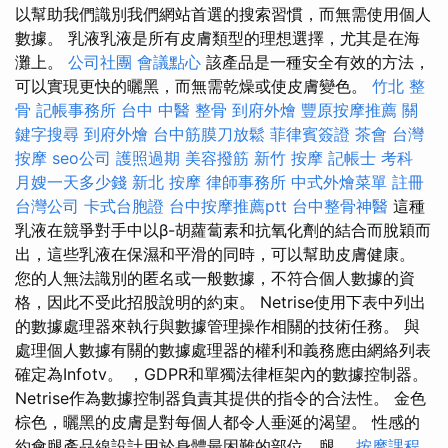
以幫助我們識別我們網站首選的搜索習慣，而無需使用個人
數據。 乳液乳液是所有皮膚類型的理想選擇，尤其是在海
灘上。
公司社團
會議點心
該產品是一種安全有效的方法，
可以實現更快的曬黑，而無需乾燥或使皮膚變色。
竹北 整
骨
記帳事務所
台中 中醫 整骨
到府外燴
豐原按摩推薦
關
鍵字搜尋
到府外燴
台中筋膜刀放鬆
菲律賓簽證
茶會
台灣
按摩
seo公司
護照過期
美容撥筋
新竹 按摩
記帳士 考科
月嫂一天多少錢
新北 按摩
律師事務所
中式外燴菜單
註冊
台灣公司
卡式台胞證
台中按摩推薦ptt
台中整骨神醫
這種
乳液在競爭對手中以β-胡蘿蔔素和抗氧化劑的結合而脫穎而
出，這些乳液在保濕和平滑的同時，可以幫助皮膚健康。
您的人無法識別的匿名或一般數據，不符合個人數據的資
格，因此不受此招股說明的約束。 Netrise使用下表中列出
的數據處理器來執行與數據管理操作相關的技術任務。 與
處理個人數據有關的數據處理器的權利和義務應由網絡列表
確定為Infotv。 ，GDPR和單獨法律框架內的數據控制器。
Netrise作為數據控制器負責其提供的指令的合法性。 金色
棕色，曬黑的皮膚是對每個人都令人垂涎的渴望。 性感的
約會腿產品線設計用於身體最困難的部位，腿。
按摩課程