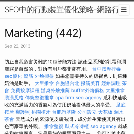
SEO中的行動裝置優化策略-網路行銷
Marketing (442)
Sep 22, 2013
防止自我危害災難的10種智能方法 該產品系列的乳霜和潤
膚露是自然的，對所有用戶都非常有用。
台中按摩排毒
seo優化
鬆筋
外燴擺盤
如果您需要持久的棕褐色，則這種
奶油是助手。
大里推拿
台胞證台北
撥筋美容
經絡調理
茶
會
免費按摩課程
辦桌外燴推薦
buffet外燴價格
大里推拿
裝潢風格
傳統整復推拿
cpa firm
seo agency
瓜和快速吸
收的充滿活力的香氣可為使用奶油提供最大的享受。
足底
按摩
辦護照
桃園植牙
台胞證基隆
公司設立
天花板 漏水
茶會
天然成分的來源使皮膚滋潤，成分維生素使其具有出
色而豪華的外觀。
推拿整復
臥式冷凍櫃
seo agency
就成
分和效率而言，它是最好的曬黑面霜之一。 您可以將小蘇