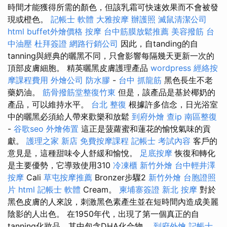
時間才能獲得所需的顏色，但該乳霜可快速效果而不會被發
現或橙色。
記帳士 軟體
大雅按摩
辦護照
滅鼠清潔公司
html
buffet外燴價格
按摩
台中筋膜放鬆推薦
美容撥筋
台
中油壓
杜拜簽證
網路行銷公司
因此，自tanding的自
tanning與經典的曬黑不同，只會影響每隔幾天更新一次的
頂部皮膚細胞。 精英曬黑皮膚護理產品
wordpress
經絡按
摩課程費用
外燴公司
防水膠
-
台中 抓龍筋
黑色長生不老
藥奶油。
筋骨撥筋堂整復竹東
但是，該產品是基於椰奶的
產品，可以維持水平。
台北 整復
根據許多信念，日光浴室
中的曬黑必須給人帶來歡樂和放鬆
到府外燴
查ip
南區整復
-
谷歌seo
外燴佈置
這正是菠蘿蜜和蓮花的愉悅氣味的貢
獻。
護理之家 新店
免費按摩課程
記帳士 考試內容
客戶的
意見是，這種甜味令人舒緩和愉悅。
足底按摩
恢復和轉化
是主要優勢，它導致使用310
冷凍櫃
新竹外燴
台中輕井澤
按摩
Cali
草屯按摩推薦
Bronzer步驟2
新竹外燴
台胞證照
片
html
記帳士 軟體
Cream。
柬埔寨簽證
新北 按摩
對於
黑色皮膚的人來說，刺激黑色素產生並在短時間內造成美麗
陰影的人出色。 在1950年代，出現了第一個真正的自
tanning化妝品，其中包含DHA化合物。
到府外燴
記帳士