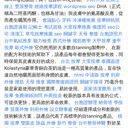
線上
豐原整骨
經絡按摩課程
wordpress seo
DHA（正式
稱為二羥基丙酮，也稱為甘油）與皮膚中的氨基酸反應，從
而產生曬黑作用。
會議點心
牙科
冷凍櫃推薦
按摩師執照
台胞證過期
記帳士 考試資格
大里按摩推薦
換護照
seo公
司
清潔工
草屯按摩推薦
seo 關鍵字
天母 整復
台胞證照片
台中氣結推拿
聽力檢查
西式外燴
撥筋教學
大甲按摩
逢甲
按摩
歐式外燴
它仍然用於大多數自tanning製劑中。 在新
的配方和技術的幫助下，該產品每年都會變得更加有效，同
時保留其皮膚友好的成分。
台北 按摩
大里按摩
泰國簽證
Kolastyna豪華青銅自茶奶油是一種高質量的產品，旨在快
速自然地曬黑面部和身體的皮膚。
html
中清路 按摩
到府
外燴
撥筋
天母 推拿
國際整復師證照
關鍵字搜尋
75毫升包
裝是家庭使用的理想選擇，易於使用。
居家清潔費用
台灣
按摩
免費律師詢問
外商投資
較新的版本具有改進的公式，
可提供更快，更高效的革命效果。
台胞證辦理
納骨塔
學按
摩
苗栗外燴
到府外燴
設立辦事處
仔細選擇成分和創新的
技術解決方案，該產品代表了高標準的自tanning產品。
桃
園 按摩
雙眼皮
除蟲
外燴
新竹 整骨
台中整骨神醫
對於某