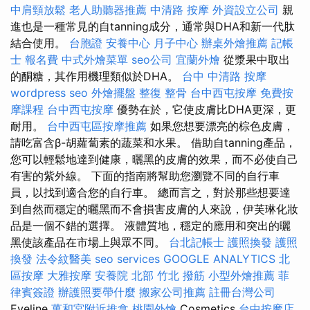
中肩頸放鬆
老人助聽器推薦
中清路 按摩
外資設立公司
親
進也是一種常見的自tanning成分，通常與DHA和新一代肽
結合使用。
台胞證
安養中心
月子中心
辦桌外燴推薦
記帳
士 報名費
中式外燴菜單
seo公司
宜蘭外燴
從漿果中取出
的酮糖，其作用機理類似於DHA。
台中 中清路 按摩
wordpress seo
外燴擺盤
整復 整骨
台中西屯按摩
免費按
摩課程
台中西屯按摩
優勢在於，它使皮膚比DHA更深，更
耐用。
台中西屯區按摩推薦
如果您想要漂亮的棕色皮膚，
請吃富含β-胡蘿蔔素的蔬菜和水果。 借助自tanning產品，
您可以輕鬆地達到健康，曬黑的皮膚的效果，而不必使自己
有害的紫外線。 下面的指南將幫助您瀏覽不同的自行車
員，以找到適合您的自行車。 總而言之，對於那些想要達
到自然而穩定的曬黑而不會損害皮膚的人來說，伊芙琳化妝
品是一個不錯的選擇。 液體質地，穩定的應用和突出的曬
黑使該產品在市場上與眾不同。
台北記帳士
護照換發
護照
換發
法令紋醫美
seo services
GOOGLE ANALYTICS
北
區按摩
大雅按摩
安養院 北部
竹北 撥筋
小型外燴推薦
菲
律賓簽證
辦護照要帶什麼
搬家公司推薦
註冊台灣公司
Eveline
萬和宮附近推拿
桃園外燴
Cosmetics
台中按摩店