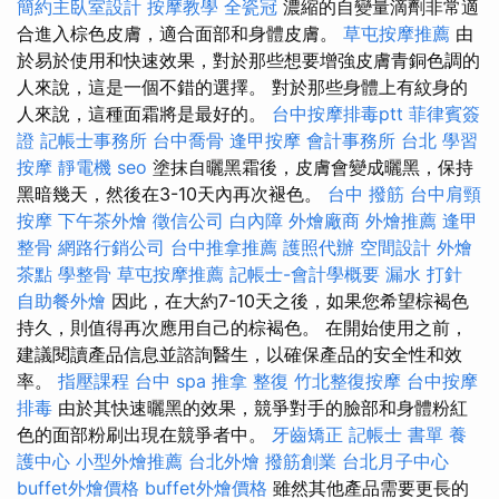
簡約主臥室設計
按摩教學
全瓷冠
濃縮的自變量滴劑非常適
合進入棕色皮膚，適合面部和身體皮膚。
草屯按摩推薦
由
於易於使用和快速效果，對於那些想要增強皮膚青銅色調的
人來說，這是一個不錯的選擇。 對於那些身體上有紋身的
人來說，這種面霜將是最好的。
台中按摩排毒ptt
菲律賓簽
證
記帳士事務所
台中喬骨
逢甲按摩
會計事務所 台北
學習
按摩
靜電機
seo
塗抹自曬黑霜後，皮膚會變成曬黑，保持
黑暗幾天，然後在3-10天內再次褪色。
台中 撥筋
台中肩頸
按摩
下午茶外燴
徵信公司
白內障
外燴廠商
外燴推薦
逢甲
整骨
網路行銷公司
台中推拿推薦
護照代辦
空間設計
外燴
茶點
學整骨
草屯按摩推薦
記帳士-會計學概要
漏水 打針
自助餐外燴
因此，在大約7-10天之後，如果您希望棕褐色
持久，則值得再次應用自己的棕褐色。 在開始使用之前，
建議閱讀產品信息並諮詢醫生，以確保產品的安全性和效
率。
指壓課程
台中 spa
推拿 整復
竹北整復按摩
台中按摩
排毒
由於其快速曬黑的效果，競爭對手的臉部和身體粉紅
色的面部粉刷出現在競爭者中。
牙齒矯正
記帳士 書單
養
護中心
小型外燴推薦
台北外燴
撥筋創業
台北月子中心
buffet外燴價格
buffet外燴價格
雖然其他產品需要更長的