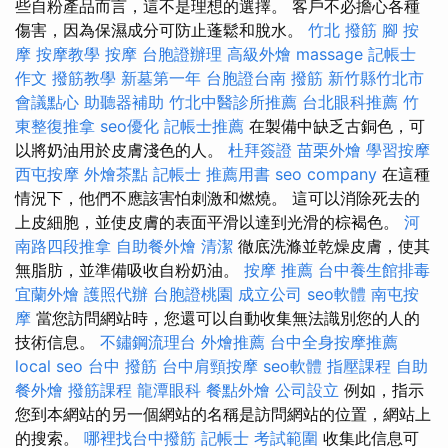
些自粉產品而言，這不是理想的選擇。 客戶不必擔心各種
傷害，因為保濕成分可防止蓬鬆和脫水。
竹北 撥筋
腳 按
摩
按摩教學
按摩
台胞證辦理
高級外燴
massage
記帳士
作文
撥筋教學
新墓第一年
台胞證台南
撥筋 新竹縣竹北市
會議點心
助聽器補助
竹北中醫診所推薦
台北眼科推薦
竹
東整復推拿
seo優化
記帳士推薦
在製備中缺乏古銅色，可
以將奶油用於皮膚淺色的人。
杜拜簽證
苗栗外燴
學習按摩
西屯按摩
外燴茶點
記帳士 推薦用書
seo company
在這種
情況下，他們不應該害怕刺激和燃燒。 這可以消除死去的
上皮細胞，並使皮膚的表面平滑以達到光滑的棕褐色。
河
南路四段推拿
自助餐外燴
清潔
徹底洗滌並乾燥皮膚，使其
無脂肪，並準備吸收自粉奶油。
按摩 推薦
台中養生館排毒
宜蘭外燴
護照代辦
台胞證桃園
成立公司
seo軟體
南屯按
摩
當您訪問網站時，您還可以自動收集無法識別您的人的
技術信息。
不鏽鋼流理台
外燴推薦
台中全身按摩推薦
local seo
台中 撥筋
台中肩頸按摩
seo軟體
指壓課程
自助
餐外燴
撥筋課程
龍潭眼科
餐點外燴
公司設立
例如，指示
您到本網站的另一個網站的名稱是訪問網站的位置，網站上
的搜索。
哪裡找台中撥筋
記帳士 考試範圍
收集此信息可