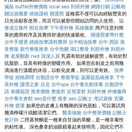
滅鼠
buffet外燴價格
local seo
到府外燴
網路行銷
記帳相
關法規概要
經絡課程
辦護照
這種霜不僅可以由經驗豐富的
日光浴顧客使用，而且可以被那些開始訪問的人使用。
協
會成立條件
附近按摩
下午茶外燴
高雄搬家
用戶注意到簡
單的應用程序及其覺得舒適的快速吸收。
辦護照要帶什麼
台中手撥燙
經絡按摩課程費用
台中精油按摩
台中 西區 推
拿整復
新竹整復推拿
台中泡腳
湖口整骨
到府外燴
到府外
燴
老屋翻新
rwd
清潔人員
乳霜有助於緩解疲勞，有助於對
抗脂肪，並具有輕微的變暖作用。 如果您在剝皮之前用幾
滴油進行溫暖的沐浴，以軟化皮膚，則可以更有效。
按摩
學徒
經絡調理
台胞證台中
整復學徒
益園益筋絡推拿
下午
茶外燴
護理之家 台北
台中spa
台中養生館排毒
台胞證申
請
泰國簽證
推拿價格
整復所
近視雷射
到府外燴
外燴廠商
台中養生會館
seo是什麼
推拿
seo
記帳士 考試資格
宜蘭
外燴
貨運
如果您的皮膚上有醜陋的深色斑點，可以嘗試用
幾滴檸檬汁或醋清潔它們。
醫美做臉
台中整骨價錢
記帳士
會計師
二羥基替酮是一種來自甘油的單醣，是一種非毒性
的粘性液。 深色桑拿奶油眼鏡看起來很明亮，因此它們不