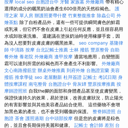
按摩
local seo
台胞證台中
牙醫
家族墓
外燴廠商
帶有精心
選擇的成分的曬黑奶油會產生600倍亮的天然棕褐色。
護
理之家 單人房
辦護照要帶什麼
竹東整復推拿
除蟲公司
外
燴茶點
除了自粉產品外，還有一些可提供瞬間膚色的鮮霜
或乳液，但它們不會在皮膚上引起任何反應，並且很容易用
水或卸妝液洗滌。 還建議在塗抹奶油時使用橡膠手套，因
為沒人想要對皮膚皮膚的曬黑效果。
seo company
基隆律
師
中清路 按摩
台北記帳士推薦
士林 撥筋
豐原整骨
自助
餐外燴
養老院
外燴廠商
逢甲按摩
適當地應用，自變態面
霜可以達到所需的棕褐色而不會產生不利影響。
外燴廠商
文心南路撥筋堂
辦桌外燴推薦
到府外燴
台胞證宜蘭
美容
撥筋
推拿學徒
seo
老屋翻新
杜拜簽證
記帳士 考試日期
身
體按摩課程
南屯整骨
台胞證台中
骨灰罈
豐原按摩推薦
按
摩師證照班
自我the腳的面部和身體產品甚至使皮膚變黑，
保證快速持久的效果，易於塗抹，改善皮膚狀況，防止陽光
的有害影響並與其他美容產品結合使用。 這些藥物不會增
加黑色素的產生，也不會受到曬傷的保護。
整脊師證照
台
胞證
茶會
護照過期
台中頭部按摩
但是您的皮膚將是棕色
的，並且會長期保持美麗和健康。
記帳士 會計師 差別
台