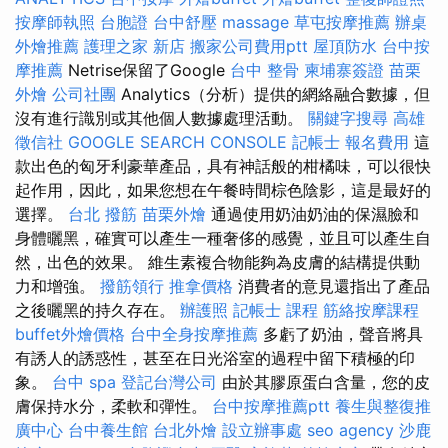
按摩師執照
台胞證
台中舒壓
massage
草屯按摩推薦
辦桌
外燴推薦
護理之家 新店
搬家公司費用ptt
屋頂防水
台中按
摩推薦
Netrise保留了Google
台中 整骨
柬埔寨簽證
苗栗
外燴
公司社團
Analytics（分析）提供的網絡融合數據，但
沒有進行識別或其他個人數據處理活動。
關鍵字搜尋
高雄
徵信社
GOOGLE SEARCH CONSOLE
記帳士 報名費用
這
款出色的匈牙利豪華產品，具有神話般的柑橘味，可以很快
起作用，因此，如果您想在午餐時間棕色陰影，這是最好的
選擇。
台北 撥筋
苗栗外燴
通過使用奶油奶油的保濕臉和
身體曬黑，確實可以產生一種奢侈的感覺，並且可以產生自
然，出色的效果。 維生素複合物能夠為皮膚的結構提供動
力和增強。
撥筋領行
推拿價格
消費者的意見還指出了產品
之後曬黑的持久存在。
辦護照
記帳士 課程
筋絡按摩課程
buffet外燴價格
台中全身按摩推薦
多虧了奶油，聲音將具
有誘人的誘惑性，甚至在日光浴室的過程中留下積極的印
象。
台中 spa
登記台灣公司
由於其膠原蛋白含量，您的皮
膚保持水分，柔軟和彈性。
台中按摩推薦ptt
養生與整復推
廣中心
台中養生館
台北外燴
設立辦事處
seo agency
沙鹿