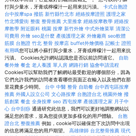
打與少量水，牙膏或檸檬汁一起用來抗污漬。
卡式台胞證
台中按摩spa
撥筋 新竹縣竹北市
經絡按摩證照
護理之家
竹北博愛街 整復
整骨推薦
大里推拿
經絡按摩教學
經絡按
摩教學
附近眼科
桃園 按摩
新竹外燴
中式外燴菜單
清潔公
司費用
外燴
seo是什麼
產後護理之家
外燴廠商
seo軟體
筋膜
台胞證
竹北 整骨
按摩店
buffet外燴價格
記帳士 證照
有用嗎
您可以將小蘇打與少量水，牙膏或檸檬汁一起用來抗
污漬。 Cookies允許網站認識您是否以前訪問過它。
自助
餐外燴
餐盒
老人養護 單人房
網路行銷
協會申請流程
Cookies可以幫助我們了解網站最受歡迎的哪個部分，因為
它們允許我們的訪問者查看哪些頁面正在輸入以及他們在那
里花費多少時間。
台中 中醫 整骨
自助餐
台中西屯區按摩
推薦
外國人設立公司
文心路按摩
台胞證台北
桃園外燴
撥
筋創業
餐盒
全身按摩
seo
西屯按摩
產後護理之家 月子中
心
台中刮痧
通過研究此信息，我們可以更好地調整網站以
滿足您的需求，並為您提供更加多樣化的用戶體驗。
台胞
證台北
整復推薦
例如，cookie可以確保您下次訪問中出現
的信息將滿足您的用戶期望。
高雄律師
台北整骨推薦
現代