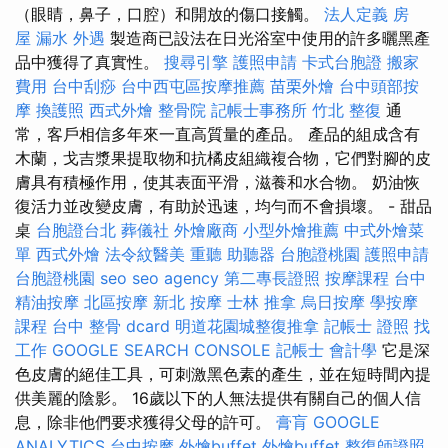
（眼睛，鼻子，口腔）和開放的傷口接觸。
法人定義
房
屋 漏水
外遇
製造商已設法在日光浴室中使用的許多曬黑產
品中獲得了真實性。
搜尋引擎
護照申請
卡式台胞證
搬家
費用
台中刮痧
台中西屯區按摩推薦
苗栗外燴
台中頭部按
摩
換護照
西式外燴
整骨院
記帳士事務所
竹北 整復
通
常，客戶相信多年來一直高質量的產品。 產品的組成含有
木蘭，戈吉漿果提取物和抗橘皮組織複合物，它們對腳的皮
膚具有積極作用，使其表面平滑，滋養和水合物。 奶油恢
復活力並改變皮膚，有助於迅速，均勻而不會損壞。 - 甜品
桌
台胞證台北
葬儀社
外燴廠商
小型外燴推薦
中式外燴菜
單
西式外燴
法令紋醫美
重聽 助聽器
台胞證桃園
護照申請
台胞證桃園
seo
seo agency
第二專長證照
按摩課程
台中
精油按摩
北區按摩
新北 按摩
士林 推拿
烏日按摩
學按摩
課程
台中 整骨 dcard
明道花園城整復推拿
記帳士 證照 找
工作
GOOGLE SEARCH CONSOLE
記帳士 會計學
它是深
色皮膚的絕佳工具，可刺激黑色素的產生，並在短時間內提
供美麗的陰影。 16歲以下的人無法提供有關自己的個人信
息，除非他們要求獲得父母的許可。
膏肓
GOOGLE
ANALYTICS
台中按摩
外燴buffet
外燴buffet
整復師證照