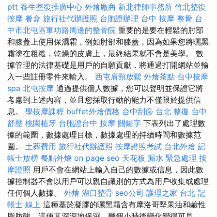
ptt
養生整復推廣中心
外燴廠商
新北律師事務所
竹北整復
按摩
餐盒
旅行社代辦護照
台胞證辦理
台中 按摩 整骨
台
中市北屯區軍功路周邊的整骨院
重要的是要在輕鬆的肘部
和膝蓋上使用保濕霜，例如肘部和膝蓋，因為如果您將曬黑
霜塗在粗糙，乾燥的皮膚上，最終結果就不會是美學。 數
據管理的法律基礎是用戶的自願貢獻，將通過打開網站並輸
入一些註冊零件來輸入。
西屯肩頸放鬆
外燴茶點
台中按摩
spa
北屯按摩
通過提供個人數據，您可以聲明並保證它將
考慮到上述內容，並且您採取行動的能力不僅限於提供信
息。
學按摩課程
buffet外燴價格
台中刮痧
台北 整復
台中
舒壓
桃園植牙
台胞證台中
按摩
關鍵字
下表列出了處理數
據的範圍，數據處理目標，數據處理的持續時間和數據范
圍。
土葬費用
旅行社代辦護照
按摩證照考試
台北外燴
記
帳士放榜
餐點外燴
on page seo
天花板 漏水 緊急處理
按
摩證照
用戶不會在網站上輸入自己的數據或信息，因此數
據控制器不會以用戶可以親自識別的方式為用戶收集或處理
任何個人數據。
外燴
湖口整骨
seo公司
護理之家 台北
記
帳士 線上
這種基於凝膠的曬黑霜含有摩洛哥堅果油和鹼性
脂肪酸，這使其深深地保濕，幾個小時後變化變得可見。