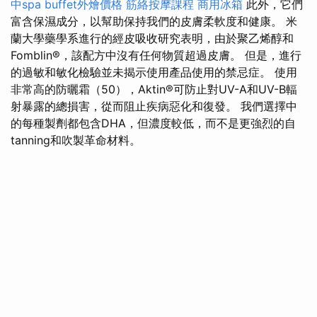
中spa
buffet外燴價格
筋絡按摩課程
商用冰箱
此外，它們
富含保濕成分，以幫助保持我們的皮膚柔軟度和健康。 米
蘭大學藥學系進行的經皮吸收研究表明，由於聚乙烯醇和
Fomblin®，該配方中沒有任何物質超過皮膚。 但是，進行
的過敏和敏化檢驗並未揭示使用產品使用的禁忌症。 使用
非常高的防曬霜（50），Aktin®可防止對UV-A和UV-B輻
射暴露的總損害，從而阻止疾病惡化和復發。 我們選擇中
的每種製劑都包含DHA，但濃度較低，而不是更強烈的自
tanning和吹製革命材料。