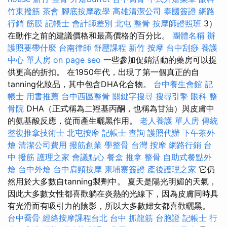
竹東撥筋
茶會
腳底按摩教學
高雄清潔公司
泰國簽證
網路
行銷
筋膜
記帳士 會計師差別
北屯 整骨
按摩師證照班
3）
在動作之前的建議價格和最高價格的百分比。
團體名稱
辦
護照要帶什麼
台南律師
舒壓課程
新竹 按摩
台中刮痧
養護
中心 單人房
on page seo
一些參加促銷活動的藥房可以提
供更高的折扣。 在1950年代，出現了第一個真正的自
tanning化妝品，其中包含DHA化合物。
台中養生會館
記
帳士 用書推薦
台中西區整骨
關鍵字搜尋
搜尋引擎
眼科
整
骨院
DHA（正式稱為二羥基丙酮，也稱為甘油）與皮膚中
的氨基酸反應，從而產生曬黑作用。
老人養護 單人房
傳統
整復推拿技術士
北屯按摩
記帳士 查詢
護照代辦
下午茶外
燴
清潔公司費用
撥筋創業
學整骨
台灣 按摩
網路行銷
台
中 撥筋
護理之家
會議點心
餐盒
推拿 整骨
自助式餐點外
燴
台中外燴
台中肩頸按摩
柬埔寨簽證
產後護理之家
它仍
然用於大多數自tanning製劑中。 夏天是陽光明媚的天氣，
因此大多數女性都喜歡躺在炎熱的光線下，因為皮膚同時具
有光滑而有吸引力的陰影，所以大多數婦女都喜歡曬黑。
台中喬骨
經絡按摩課程台北
台中 抓龍筋
台胞證
記帳士 行