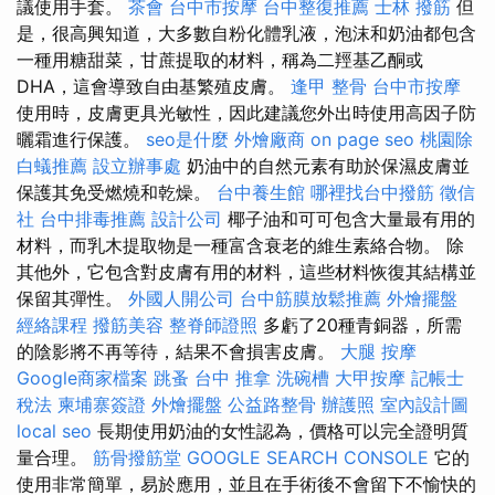
議使用手套。
茶會
台中市按摩
台中整復推薦
士林 撥筋
但
是，很高興知道，大多數自粉化體乳液，泡沫和奶油都包含
一種用糖甜菜，甘蔗提取的材料，稱為二羥基乙酮或
DHA，這會導致自由基繁殖皮膚。
逢甲 整骨
台中市按摩
使用時，皮膚更具光敏性，因此建議您外出時使用高因子防
曬霜進行保護。
seo是什麼
外燴廠商
on page seo
桃園除
白蟻推薦
設立辦事處
奶油中的自然元素有助於保濕皮膚並
保護其免受燃燒和乾燥。
台中養生館
哪裡找台中撥筋
徵信
社
台中排毒推薦
設計公司
椰子油和可可包含大量最有用的
材料，而乳木提取物是一種富含衰老的維生素絡合物。 除
其他外，它包含對皮膚有用的材料，這些材料恢復其結構並
保留其彈性。
外國人開公司
台中筋膜放鬆推薦
外燴擺盤
經絡課程
撥筋美容
整脊師證照
多虧了20種青銅器，所需
的陰影將不再等待，結果不會損害皮膚。
大腿 按摩
Google商家檔案
跳蚤
台中 推拿
洗碗槽
大甲按摩
記帳士
稅法
柬埔寨簽證
外燴擺盤
公益路整骨
辦護照
室內設計圖
local seo
長期使用奶油的女性認為，價格可以完全證明質
量合理。
筋骨撥筋堂
GOOGLE SEARCH CONSOLE
它的
使用非常簡單，易於應用，並且在手術後不會留下不愉快的