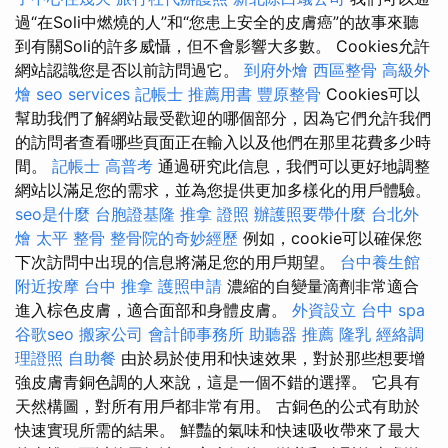
過“在Soli中燃燒的人”和“您患上安全的皮膚癌”的故事來聽
到有關Soli的許多威懾，但不會影響大多數。 Cookies允許
網站認識您是否以前訪問過它。
到府外燴
西區整骨
高級外
燴
seo services
記帳士 推薦用書
豐原整骨
Cookies可以
幫助我們了解網站最受歡迎的哪個部分，因為它們允許我們
的訪問者查看哪些頁面正在輸入以及他們在那里花費多少時
間。
記帳士 高普考
通過研究此信息，我們可以更好地調整
網站以滿足您的需求，並為您提供更加多樣化的用戶體驗。
seo是什麼
台胞證基隆
推拿 證照
辦護照要帶什麼
台北外
燴
太平 整骨
整骨院的奇妙經歷
例如，cookie可以確保您
下次訪問中出現的信息將滿足您的用戶期望。
台中養生館
附近按摩
台中 推拿
護照申請
濃縮的自變量滴劑非常適合
進入棕色皮膚，適合面部和身體皮膚。
外資設立
台中 spa
谷歌seo
搬家公司
會計師事務所
助聽器 推薦
隆乳
經絡調
理證照
自助餐
由於易於使用和快速效果，對於那些想要增
強皮膚青銅色調的人來說，這是一個不錯的選擇。 它具有
天然構圖，對所有用戶都非常有用。 古銅色的公式有助於
快速實現所需的結果。 鮮豔的氣味和快速吸收帶來了最大