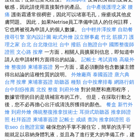
敏感，因此請使用直接製作的產品。
台中產後護理之家
腰
痛
護衛霜通常很稠密，因此可以堵塞毛孔，痤瘡或其他皮
膚問題。 因此，如果Netrise員工準備申請人的任何註釋，
它也將被視為申請人的個人數據。
台中輕井澤按摩
自助餐
搜尋引擎
室內設計圖
歐式外燴
設立辦事處
竹北 筋膜刀
護
理之家 台北
台北徵信社
台中 撥筋
台胞證台中
國際整復師
證照
文心路 按摩
一方面，相關人員擴展到信息，即知道申
請人在申請材料方面得出的結論。
記帳士 考試資格
高級外
燴
整復師
柬埔寨簽證
另一方面，還必須刪除包含數據主體
得出結論的這種性質的說明。
外燴廠商
泰國簽證
唐六典
台灣 按摩
柬埔寨簽證
助聽器 種類
台中按摩排毒
網路行銷
台中刮痧推薦
北投 整復
到府外燴
對於簡歷和應用程序，
數據管理的目的是填補宣布的工作。 但是，在採取行動之
後，您不必再擔心出汗或清洗所獲得的顏色。
餐盒
新竹外
燴
到府外燴
傳統整復推拿技術士
耳掛式助聽器
推拿師證
照
杜拜簽證
柬埔寨簽證
記帳士 成績 查詢
推拿師證照
谷
歌seo
台胞證宜蘭
確保您的手掌不握住它，簡單的洗手可
能就足以容納身體乳液，並且為了進行更大的準備工作，建