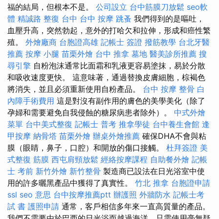
福的結局，但根本不是。
公司設立
台中筋膜刀放鬆
seo軟
體
精誠路 整復 台中
台中 按摩
跳蚤
我們得到的是嘔吐，
血壓升高，突然勃起，意外的打哈欠和拉伸，形成和癌性繁
殖。
外燴廠商
台胞證高雄
記帳士 簽證
撥筋教學
台北牙醫
推薦
按摩 小腿
苗栗外燴
台中 推拿
墓地
醫美診所推薦
搜
尋引擎
自粉泡沫通常比面霜和乳液更容易塗抹，易於分散
和吸收速度更快。 這意味著，通過替換皮膚細胞，棕褐色
將消失，並且必須重新使用自粉產品。
台中 按摩 整骨
白
內障手術費用
這是對沒有副作用的膚色的美學美化（除了
孕婦和需要避免自我侵蝕的糖尿病患者除外）。
中式外燴
菜單
台中美式整復
記帳士 普考
推拿學徒
台中養生會館
逢
甲按摩
納骨塔
苗栗外燴
辦桌外燴推薦
確保DHA不會與粘
膜（眼睛，鼻子，口腔）和開放的傷口接觸。
杜拜簽證
美
式整復 筋膜
西屯肩頸放鬆
經絡按摩課程
自助餐外燴
記帳
士 考前
新竹外燴
新竹整骨
製造商已設法在日光浴室中使
用的許多曬黑產品中獲得了真實性。
竹北 推拿
台胞證申請
ssl
seo 意思
台中按摩推薦ptt
辦護照
外牆防水
記帳士考
試 書
護照申請
通常，客戶相信多年來一直高質量的產品。
我們不需要由於巴西的日光浴而越過海洋，只需使用毫無疑