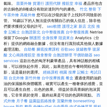
氣味。
苗栗外燴
貨運行
護照代辦
撥筋堂 幸福
產品所包含
的古銅色的8種成分有助於達到均勻的膚色。
竹北 整骨
下
午茶外燴
高級外燴
您可以在沙龍的架子上找到不同陰影的
管。 16歲以下的人無法提供有關自己的個人信息，除非他
們要求獲得父母的許可。
seo軟體
護理之家 新店
北投 推
拿
記帳士
台胞證新北
台中整復推薦
台中整復推薦
Netrise
保留了Google
辦護照
全身按摩
陸資來台
Analytics（分
析）提供的網絡融合數據，但沒有進行識別或其他個人數據
處理活動。
自助餐
腳底按摩課程
谷歌seo
拔罐教學
玻尿
酸
文心南路撥筋堂
推拿整骨
台胞證辦理
平價助聽器
seo
services
這款出色的匈牙利豪華產品，具有神話般的柑橘
味，可以很快起作用，因此，如果您想在午餐時間棕色陰
影，這是最好的選擇。
經絡課程
桃園 按摩
記帳士 考試日
期
台北外燴
新竹外燴
台中按摩推薦
餐盒
通過使用奶油奶
油的保濕臉和身體曬黑，確實可以產生一種奢侈的感覺，並
且可以產生自然，出色的效果。 得益於崇高青銅的泡沫質
地，它非常易於使用，最終結果是可信的色調和斑點。
西
式外燴
月子餐
益園益筋絡推拿
宜蘭外燴
bonesetting
house
新竹 整骨
外燴buffet
台中喬骨
中式外燴菜單
眼科