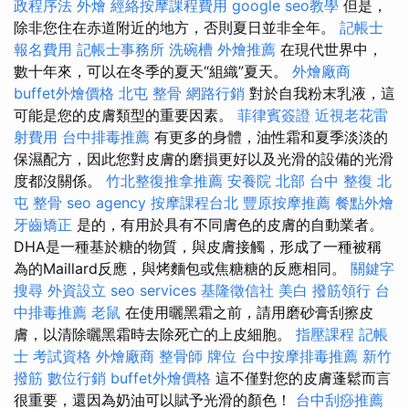
政程序法
外燴
經絡按摩課程費用
google seo教學
但是，
除非您住在赤道附近的地方，否則夏日並非全年。
記帳士
報名費用
記帳士事務所
洗碗槽
外燴推薦
在現代世界中，
數十年來，可以在冬季的夏天“組織”夏天。
外燴廠商
buffet外燴價格
北屯 整骨
網路行銷
對於自我粉末乳液，這
可能是您的皮膚類型的重要因素。
菲律賓簽證
近視老花雷
射費用
台中排毒推薦
有更多的身體，油性霜和夏季淡淡的
保濕配方，因此您對皮膚的磨損更好以及光滑的設備的光滑
度都沒關係。
竹北整復推拿推薦
安養院 北部
台中 整復
北
屯 整骨
seo agency
按摩課程台北
豐原按摩推薦
餐點外燴
牙齒矯正
是的，有用於具有不同膚色的皮膚的自動業者。
DHA是一種基於糖的物質，與皮膚接觸，形成了一種被稱
為的Maillard反應，與烤麵包或焦糖糖的反應相同。
關鍵字
搜尋
外資設立
seo services
基隆徵信社
美白
撥筋領行
台
中排毒推薦
老鼠
在使用曬黑霜之前，請用磨砂膏刮擦皮
膚，以清除曬黑霜時去除死亡的上皮細胞。
指壓課程
記帳
士 考試資格
外燴廠商
整骨師
牌位
台中按摩排毒推薦
新竹
撥筋
數位行銷
buffet外燴價格
這不僅對您的皮膚蓬鬆而言
很重要，還因為奶油可以賦予光滑的顏色！
台中刮痧推薦