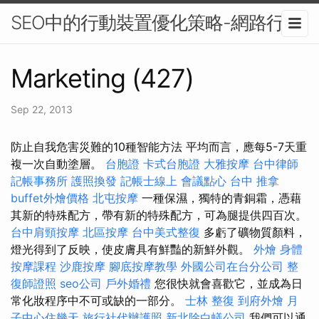
SEO中的行動裝置優化策略-網路行銷
Marketing (427)
Sep 22, 2013
防止自我危害災難的10種智能方法 平均而言，應每5-7天重
複一次自動塗層。
台胞證
卡式台胞證
大雅按摩
台中律師
記帳事務所
護照換發
記帳士線上
會議點心
台中 推拿
buffet外燴價格
北屯按摩
一種保濕，獨特的青銅霜，憑藉
其新的特殊配方，帶有新的特殊配方，可為腿提供四百次。
台中肩頸按摩
北區按摩
台中美式整復
多虧了礦物質顏料，
燈光得到了反映，使皮膚具有鮮豔的新鮮外觀。
外燴
身體
按摩課程
沙鹿按摩
腳底按摩教學
外國公司在台分公司
整
復師證照
seo公司
戶外婚禮
您很快就會喜歡它，並成為日
常化妝程序中不可或缺的一部分。
士林 整復
到府外燴
月
子中心住幾天
旅行社代辦護照
新北除白蟻公司
我們可以通