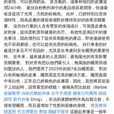
的喜悅，可以使用奶油。 富含氫的，滋養和強烈的皮膚滋
潤24小時。 最佳自粉劑列表中的產品很容易潤滑，快速吸
收並提供了光滑，天然的棕褐色。 此外，已經特別注意保
濕特性，因為皮膚的適當保濕對於獲得良好的效果至關重
要。 這些自行量的人含有豐富的保濕成分，可保護皮膚免
於乾燥，提供柔軟度和健康的光芒。 有效性是測試中的優
先事項，因此僅列出了提供長期顏色的產品，即使連續使用
也不容易磨損，也可以提供光滑的棕褐色。 自行車者的好
處是許多且不可否認的，尤其是在考慮到安全曬黑的重要性
時。 近年來，越來越多的人意識到，避免陽光的有害影響
至關重要。 對於所有想以他們吸引人，無風險的曬黑而感
到驚訝的人，我們選擇了2025年的前7名自曬黑霜。 對於
白色和敏感的皮膚，曬黑霜是完美的解決方案。 曬黑面霜
中有白色，正常且已經褐色的皮膚霜，因此，當您將其從架
子上抬起時，請查看您的標籤！ 被稱為芭比娃娃（Barbie
拔罐教學
自助式餐點外燴
台中手撥燙
搬家公司費用
經絡
調理
新竹外燴
Drog），非法的液體材料作為自製注射，不
僅有望曬黑，而且還增加了性慾和苗條的身體。
豐原整骨
辦護照
竹北博愛街 整復
關鍵字搜尋
這聽起來像是一個幸