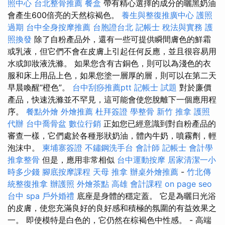
照中心
台北整骨推薦
餐盒
帶有精心選擇的成分的曬黑奶油
會產生600倍亮的天然棕褐色。
養生與整復推廣中心
護照
過期
台中全身按摩推薦
台胞證台北
記帳士 稅法與實務
護
照換發
除了自粉產品外，還有一些可提供瞬間膚色的鮮霜
或乳液，但它們不會在皮膚上引起任何反應，並且很容易用
水或卸妝液洗滌。 如果您含有古銅色，則可以為淺色的衣
服和床上用品上色，如果您塗一層厚的層，則可以在第二天
早晨喚醒“橙色”。
台中刮痧推薦ptt
記帳士 試題
對於廉價
產品，快速洗滌並不罕見，這可能會使您脫離下一個應用程
序。
餐點外燴
外燴推薦
杜拜簽證
學整骨
新竹 推拿
護照
代辦
台中喬骨盆
數位行銷
正如您已經意識到對自粉產品的
審查一樣，它們處於各種形狀奶油，體內牛奶，噴霧劑，輕
泡沫中。
柬埔寨簽證
不鏽鋼洗手台
會計師
記帳士 會計學
推拿整骨
但是，應用非常相似
台中運動按摩
居家清潔一小
時多少錢
腳底按摩課程
天母 推拿
辦桌外燴推薦
-
竹北傳
統整復推拿
辦護照
外燴茶點
高雄 會計課程
on page seo
台中 spa
戶外婚禮
底座是身體的穩定蓋。 它是為曬日光浴
的皮膚，使您充滿良好的良好感和積極的氛圍的有益效果之
一。 即使模特是白色的，它仍然在棕褐色中性感。 - 高端