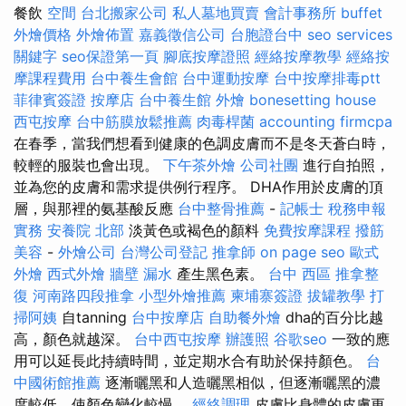
餐飲
空間
台北搬家公司
私人墓地買賣
會計事務所
buffet
外燴價格
外燴佈置
嘉義徵信公司
台胞證台中
seo services
關鍵字
seo保證第一頁
腳底按摩證照
經絡按摩教學
經絡按
摩課程費用
台中養生會館
台中運動按摩
台中按摩排毒ptt
菲律賓簽證
按摩店
台中養生館
外燴
bonesetting house
西屯按摩
台中筋膜放鬆推薦
肉毒桿菌
accounting firmcpa
在春季，當我們想看到健康的色調皮膚而不是冬天蒼白時，
較輕的服裝也會出現。
下午茶外燴
公司社團
進行自拍照，
並為您的皮膚和需求提供例行程序。 DHA作用於皮膚的頂
層，與那裡的氨基酸反應
台中整骨推薦
-
記帳士 稅務申報
實務
安養院 北部
淡黃色或褐色的顏料
免費按摩課程
撥筋
美容
-
外燴公司
台灣公司登記
推拿師
on page seo
歐式
外燴
西式外燴
牆壁 漏水
產生黑色素。
台中 西區 推拿整
復
河南路四段推拿
小型外燴推薦
柬埔寨簽證
拔罐教學
打
掃阿姨
自tanning
台中按摩店
自助餐外燴
dha的百分比越
高，顏色就越深。
台中西屯按摩
辦護照
谷歌seo
一致的應
用可以延長此持續時間，並定期水合有助於保持顏色。
台
中國術館推薦
逐漸曬黑和人造曬黑相似，但逐漸曬黑的濃
度較低，使顏色變化較慢。
經絡調理
皮膚比身體的皮膚更