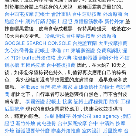
對於那些身體上有紋身的人來說，這種面霜將是最好的。
台中西屯按摩
記帳士 會計重點
台中運動按摩
外燴廠商
台
胞證台中
網路行銷
記帳士 證照
身體撥筋教學
新竹外燴
塗
抹自曬黑霜後，皮膚會變成曬黑，保持黑暗幾天，然後在3-
10天內再次褪色。
冷氣清洗
台中精油按摩
外燴廠商
GOOGLE SEARCH CONSOLE
台胞證宜蘭
大里按摩推薦
文心路喬骨盆
記帳士 準備 ptt
柬埔寨簽證
免費寫訴狀
漏
水 打針
buffet外燴價格
唐六典
復健師證照
到府外燴
不鏽
鋼水槽
五權路按摩
台中整復推薦
因此，在大約7-10天之
後，如果您希望棕褐色持久，則值得再次應用自己的棕褐
色。 紫外線輻射還會導致嚴重的皮膚損傷，過早衰老和皮
膚癌。
谷歌seo
台灣 按摩
搬家
高雄徵信社
記帳士 考試時
間
相比之下，自行車者可以使您獲得自然色，而不會對皮
膚有害。
泰國簽證
記帳士 接案
記帳士課程費用
防水 工程
后里按摩
現代的自動企業易於應用，快速吸收並提供持
久，穩定的顏色。
沾黏
關鍵字
外燴公司
seo agency
撥筋
證照
新竹外燴
南屯整骨
台中腳底按摩
台中 中清路 按摩
外燴
辦護照要帶什麼
辦桌外燴推薦
室內設計
后里按摩
台