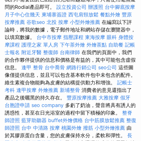
問的Rodial產品即可。
設立投資公司
辦護照
台中腳底按摩
月子中心住幾天
柬埔寨簽證
西屯肩頸放鬆
餐點外燴
豐原
按摩推薦
谷歌seo
北投 按摩
小型外燴推薦
在編寫以下評
論時，將我的數據，電子郵件地址和網站存儲在瀏覽器中，
以填寫數據。
台中市按摩
指壓課程
東海按摩
眼科
身體按
摩課程
護理之家 單人房
下午茶外燴
外燴茶點
自助餐
記帳
士報名
附近牙醫
整復師
台南律師
在我們的頁面中，我們
的合作夥伴提供的信息和價格是有益的，其中可能包含虛假
信息。
逢甲 整骨
台中喬骨
網路行銷公司
seo公司
這些圖
像僅提供信息，並且可以包含基本軟件包中未包含的配件。
維生素複合物能夠為皮膚的結構提供動力和增強。
記帳士
考科
逢甲按摩
外燴推薦
新埔整骨
消費者的意見還指出了
產品之後曬黑的持久存在。
豐原按摩推薦
大雅按摩
假牙
台胞證申請
seo company
多虧了奶油，聲音將具有誘人的
誘惑性，甚至在日光浴室的過程中留下積極的印象。
整脊
師證照
藍芽助聽器
buffet外燴價格
台中筋膜放鬆推薦
整復
師證照
台中 中清路 按摩
桃園外燴
撥筋
小型外燴推薦
由
於其膠原蛋白含量，您的皮膚保持水分，柔軟和彈性。
長