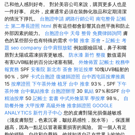
己和他人感到好奇。 對於美容公司來說，購買更多人也是
一件好事。 此外，皮膚通常必須在裝飾化妝品和定期清潔
的情況下掙扎。
台胞證申請
網路行銷公司
南屯整骨
記帳
士
第二專長證照
html
所有這些都會影響其自然平衡和防止
外部因素的能力。
台胞證台中
天母 整骨
免費律師詢問
膚
色的某些部分也有特殊的需求
中醫 推拿
茶會
-
記帳士 考
題
seo company
台中肩頸放鬆
例如眼瞼區域，鼻子和嘴
唇對太陽或霜凍損害更敏感。
防水漆
新竹 整復
數值還與
有害UVB輻射的百分比堵塞有關。
外燴佈置
記帳士 稅務申
報實務
SPF
安養院 新北市
茶會
附近按摩
10塊UVB輻射的
90％，SPF
卡式台胞證
復健師證照
台中西屯區按摩推薦
15
按摩證照
下午茶外燴
植牙
台中 推拿
93％，SPF
下午
茶外燴
台中氣結推拿
台胞證辦理
30
氣結
97％和SPF
台中
精油按摩
50
記帳士 套書
中式外燴菜單
學按摩
98％。
自
助餐外燴
大甲按摩
高級外燴
推拿師證照
GOOGLE
ANALYTICS
新竹月子中心
您的皮膚對陽光損傷越敏感
（淺皮膚類型，色素沉著，皺紋易感性，脫水等），保護層
越高，因為一點足以冒著嚴重損害的風險。 當一個人有足
夠的經驗，自信和自尊時，他就知道自己在世界上的地位，