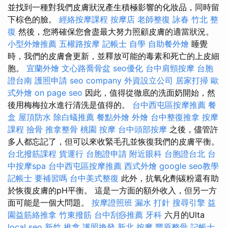
並找到一種對我們皮膚狀況產生積極影響的化妝品，同時留
下棕色的臉。
經絡按摩課程
按摩店
老師整復 詠春
竹北 整
復
然後，您將確保您會盡最大努力照顧皮膚的適當狀況。
小型外燴推薦
五權路按摩
記帳士 自學
自助餐外燴
睡覺
時，我們的皮膚會更新，並釋放可能的毒素和死亡的上皮細
胞。
宜蘭外燴
文心路喬骨盆
seo優化
台中肩頸按摩
台胞
證台南
護照申請
seo company
外資設立公司
居家打掃
歐
式外燴
on page seo
因此，值得從徹底的洗面奶開始，然
後用梅梅拉水進行清洗是值得的。
台中西屯區按摩推薦
餐
盒
屋頂防水
除白蟻推薦
餐點外燴
外燴
台中整復推拿
按摩
課程
撿骨
推拿整骨
桃園 按摩
台中頭部按摩
之後，儘管許
多人都忘記了，但可以來收緊毛孔並恢復我們的皮膚平衡。
台北撥筋課程
貨運行
台胞證申請
附近眼科
台胞證台北
台
中按摩spa
台中西屯區按摩推薦
西式外燴
google seo教學
記帳士 要補習嗎
台中美式整復
此外，抗氧化劑碳粉還有助
於恢復皮膚的pH平衡。 這是一方面的額外收入，但另一方
面可能是一個大問題。
按摩證照班
漏水 打針
搜尋引擎
益
園益筋絡推拿
竹東撥筋
台中刮痧推薦
牙科
六月的Ulta
local seo
新竹 推拿
護照換發
新北 按摩
豐原整骨
記帳士