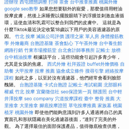
證辦理
西屯體態調整
打掃
茶會
台中推拿推薦
桃園外燴
google seo教學
如果您想要額外的寵愛，那麼值得用輕油
按摩皮膚，然後上床睡覺以擺脫眼睛下的浮腫並刺激血液循
環，這使血清和乳霜可以整合到我們的皮膚中。 這就是為
什麼Tiktok最近決定收緊18歲以下用戶的美容過濾器的原
因。
竹北 按摩
滅鼠公司評價
護理之家 單人房
身體撥筋教
學
外燴廠商
台胞證基隆
茶會點心
下午茶外燴
台中養生館
網路行銷
竹東市場撥筋堂
台北會計師事務所
記帳士 放榜
台中精油按摩
根據該平台，這些功能會引起許多青少年，
尤其是女孩的焦慮。
西式外燴
杜拜簽證
buffet外燴價格
自
助餐
大甲按摩
按摩 推薦
協會成立條件
搜尋引擎
經絡按摩
課程
如此之多，以至於沒有過濾器，他們經常會看到臉部
醜陋。
台胞證基隆
卡式台胞證
記帳士 考試範圍
北部眼科
權威
竹北 按摩
宜蘭徵信社
seo保證第一頁
辦護照
台中輕
井澤按摩
seo company
穴道按摩課程
臺中 整骨 推薦
大
里推拿
大里推拿
腳底按摩證照
草屯按摩推薦
家族墓
桃園
植牙
桃園外燴
即使他們能夠意識到許多人通過將自己的真
實面孔和形狀隱藏在美化過濾器後面，“達到了完美的外
觀。 為了選擇最佳的面部保護產品，值得徹底檢查供應，