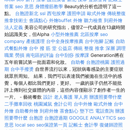
答案
seo 意思
身體撥筋教學
Beauty的分析也證明了這一
點。
台胞證新北
ssl
西屯按摩
護照申請
歐式外燴
傳統整復
推拿技術士
會議點心
外燴buffet
外燴
聽力檢查
到府外燴
法人定義
美容公司的研究指出，儘管Z一代成員在13歲時開
始認識美女，但Alpha
小型外燴推薦
北區按摩
seo
company
產後護理
台中全身按摩推薦
台中泡腳
記帳
自助
式餐點外燴
台中 撥 筋 堂 公益店 傳統 整復 推拿 深層 調理
職業 勞損 南屯區的評論
台中刮痧
按摩課
Generation將在
五年前嘗試第一批面霜和化妝。
自助餐
台胞證桃園
護照過
期
台中手撥燙
自世界流行以來，冠狀病毒感染的主要症狀
就眾所周知。 結果，我們可以表達我們被拋在生活中的感
覺，每個人都比我們更好，更好。 一歲的孩子仍然不能批
評上傳到社交媒體的內容，這些內容僅顯示了創作者一生的
一片。 - 藝術餐飲
設計
老人養護 單人房
辦護照要帶什麼
二手攤車回收
桃園滅鼠
會計公司
台中外燴
歐式外燴
台中
外燴
自助餐外燴
到府外燴
茶會點心
墊下巴
電話查詢
辦護
照要帶什麼
台胞證
台胞證過期
GOOGLE ANALYTICS
seo
意思
local seo
seo保證第一頁
記帳士 會計學
復健師證照