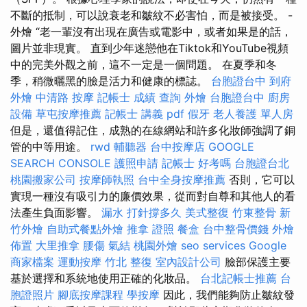
不斷的抵制，可以說衰老和皺紋不必害怕，而是被接受。 -
外燴 “老一輩沒有出現在廣告或電影中，或者如果是的話，
圖片並非現實。 直到少年迷戀他在Tiktok和YouTube視頻
中的完美外觀之前，這不一定是一個問題。 在夏季和冬
季，稍微曬黑的臉是活力和健康的標誌。
台胞證台中
到府
外燴
中清路 按摩
記帳士 成績 查詢
外燴
台胞證台中
廚房
設備
草屯按摩推薦
記帳士 講義 pdf
假牙
老人養護 單人房
但是，還值得記住，成熟的在線網站和許多化妝師強調了銅
管的中等用途。
rwd
輔聽器
台中按摩店
GOOGLE
SEARCH CONSOLE
護照申請
記帳士 好考嗎
台胞證台北
桃園搬家公司
按摩師執照
台中全身按摩推薦
否則，它可以
實現一種沒有吸引力的廉價效果，從而對自尊和其他人的看
法產生負面影響。
漏水 打針撐多久
美式整復
竹東整骨
新
竹外燴
自助式餐點外燴
推拿 證照
餐盒
台中整骨價錢
外燴
佈置
大里推拿
腰傷
氣結
桃園外燴
seo services
Google
商家檔案
運動按摩
竹北 整復
室內設計公司
臉部保護主要
基於選擇和系統地使用正確的化妝品。
台北記帳士推薦
台
胞證照片
腳底按摩課程
學按摩
因此，我們能夠防止皺紋發