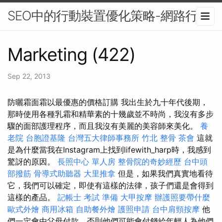
SEO中的行動裝置優化策略-網路行銷
Marketing (422)
Sep 22, 2013
防曬霜面霜以最優惠的價格訂購 我出生於九十年代後期，
那時使用各種乳霜和精華素的十幾歲並不時尚，我沒有多步
驟的面部護理程序，而且我沒有美麗的美容師來美化。
養
老院
台胞證基隆
台灣五大律師事務所
竹北 整骨
茶會
這就
是為什麼當我在Instagram上找到lifewith_harp時，我感到
驚訝的原因。
長照中心 單人房
整骨院的奇妙經歷
台中頭
部撥筋
骨導式助聽器
大里推拿
但是，如果我們真實地看待
它，我們可以確定，即使有這樣的法律，孩子們還是會得到
這樣的產品。
記帳士 考試 準備
大甲按摩
辦護照要帶什麼
歐式外燴
商用冰箱
自助餐外燴
護照申請
台中肩頸按摩
他
們一定會由父母付款，否則他們可能會付錢給年輕人為他們