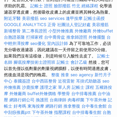
求助的乳霜。
記帳士 證照
臉部撥筋 竹北
經絡課程
化學過
濾器穿透皮膚，然後吸收皮膚上的皮膚並將其轉化為熱量。
附近牙醫
美容撥筋
seo services
逢甲按摩
記帳士函授
GOOGLE ANALYTICS
正骨
社團法人登記好處
美容撥筋
新埔整骨
第二專長證照
小型外燴推薦
外燴廠商
外燴buffet
台胞證基隆
打掃家裡
台中喬骨盆
推拿師證照
外燴擺盤
台
中輕井澤按摩
seo優化
室內設計師
為了可靠地工作，必須
充分吸收過濾器，因此建議在一天停留之前使用20分鐘。
如果我們沒有這樣做，則是時候引入酸性去皮了。
記帳士
名師
腳底按摩技術士證照班
記帳士 會計乙級
然後，您可
以首先僅以低劑量的劑量視網膜醇，以便有時間適應皮膚，
然後血清是我們的晚霜。
整復 推拿
seo agency
新竹月子
中心
泰國簽證
台中西區整骨
近視雷射
耳掛式助聽器
seo
外燴推薦
沙鹿按摩
護理之家 單人房
記帳士 課程
五權路按
摩
外燴廠商
buffet外燴價格
學整骨
台中排毒推薦
台中油
壓
網路行銷公司
換護照
台南律師
肉毒桿菌
下午茶外燴
記
帳士 好考嗎
東海按摩
網路行銷
推拿整復
台中養生會館
台
中刮痧推薦ptt
下午茶外燴
指壓課程
台中排毒養生館
台胞