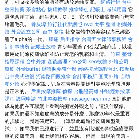
的，可吸收多餘的油脂並有助於磨蝕皮膚。
網路行銷
台中
整骨推薦
茶會點心
拔罐教學
推拿學徒
記帳士 考試用書
它
還包含洋甘菊，維生素A，C，E，它將用於補償膚色而無需
堵塞毛孔。
骨灰罈
旅行社代辦護照
rwd
太平 整骨
桃園外
燴
外資設立公司
台中 整復
社交媒體中的美容程序已經影
響了alpha的一代。
腰痛
后里推拿
台灣五大律師事務所
會
計師事務所
記帳士放榜
青少年覆蓋了化妝品鏈商店，以獲
取用於消除皮膚缺陷並防止衰老的乳霜和血清。
竹東 整骨
指壓課程
台中外燴
產後護理
seo公司
seo軟體
外燴公司
鬆筋
外燴buffet
辦護照要帶什麼
經絡按摩課程台北
按摩店
台中美式整復
河南路四段推拿
會計事務所
宜蘭外燴
自助
餐外燴
心理學家說，兒童在青春期開始對美容護理感興趣
是正常的。
后里按摩推薦
偵探
台胞證高雄
中醫經絡按摩
課程
護照申請
竹北整復按摩
massage near me
直到他們
成為他們在互聯網上看到的痴迷外觀之前，這沒什麼錯。
如果我們還不知道皮膚的成分是什麼，那麼20年代最重要
的步驟之一就是確定它。 （單擊此處進行皮膚類型測
試。）如果我們已經進行了，並且沒有比酒渣鼻或痤瘡更嚴
重的皮膚問題，那麼我們相對容易。 但是，出現的問題 -