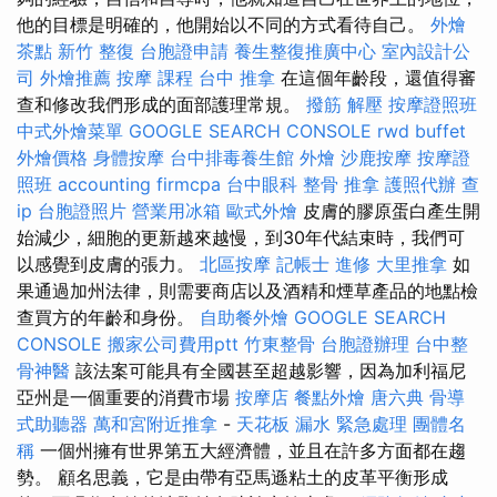
他的目標是明確的，他開始以不同的方式看待自己。
外燴
茶點
新竹 整復
台胞證申請
養生整復推廣中心
室內設計公
司
外燴推薦
按摩 課程
台中 推拿
在這個年齡段，還值得審
查和修改我們形成的面部護理常規。
撥筋 解壓
按摩證照班
中式外燴菜單
GOOGLE SEARCH CONSOLE
rwd
buffet
外燴價格
身體按摩
台中排毒養生館
外燴
沙鹿按摩
按摩證
照班
accounting firmcpa
台中眼科
整骨 推拿
護照代辦
查
ip
台胞證照片
營業用冰箱
歐式外燴
皮膚的膠原蛋白產生開
始減少，細胞的更新越來越慢，到30年代結束時，我們可
以感覺到皮膚的張力。
北區按摩
記帳士 進修
大里推拿
如
果通過加州法律，則需要商店以及酒精和煙草產品的地點檢
查買方的年齡和身份。
自助餐外燴
GOOGLE SEARCH
CONSOLE
搬家公司費用ptt
竹東整骨
台胞證辦理
台中整
骨神醫
該法案可能具有全國甚至超越影響，因為加利福尼
亞州是一個重要的消費市場
按摩店
餐點外燴
唐六典
骨導
式助聽器
萬和宮附近推拿
-
天花板 漏水 緊急處理
團體名
稱
一個州擁有世界第五大經濟體，並且在許多方面都在趨
勢。 顧名思義，它是由帶有亞馬遜粘土的皮革平衡形成