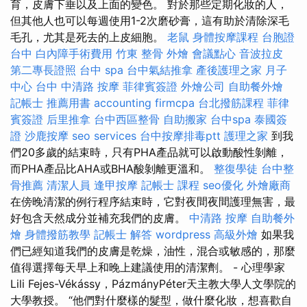
育，皮膚下垂以及上面的變色。 對於那些定期化妝的人，
但其他人也可以每週使用1-2次磨砂膏，這有助於清除深毛
毛孔，尤其是死去的上皮細胞。
老鼠
身體按摩課程
台胞證
台中
白內障手術費用
竹東 整骨
外燴
會議點心
音波拉皮
第二專長證照
台中 spa
台中氣結推拿
產後護理之家 月子
中心
台中 中清路 按摩
菲律賓簽證
外燴公司
自助餐外燴
記帳士 推薦用書
accounting firmcpa
台北撥筋課程
菲律
賓簽證
后里推拿
台中西區整骨
自助搬家
台中spa
泰國簽
證
沙鹿按摩
seo services
台中按摩排毒ptt
護理之家
到我
們20多歲的結束時，只有PHA產品就可以啟動酸性剝離，
而PHA產品比AHA或BHA酸剝離更溫和。
整復學徒
台中整
骨推薦
清潔人員
逢甲按摩
記帳士 課程
seo優化
外燴廠商
在傍晚清潔的例行程序結束時，它對夜間夜間護理無害，最
好包含天然成分並補充我們的皮膚。
中清路 按摩
自助餐外
燴
身體撥筋教學
記帳士 解答
wordpress
高級外燴
如果我
們已經知道我們的皮膚是乾燥，油性，混合或敏感的，那麼
值得選擇每天早上和晚上建議使用的清潔劑。 - 心理學家
Lili Fejes-Vékássy，PázmányPéter天主教大學人文學院的
大學教授。 “他們對什麼樣的髮型，做什麼化妝，想喜歡自