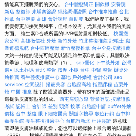
情能真正擺脫我們的安心。
台中體態矯正
開飲機
安養院
新店
整復師
柬埔寨簽證
經絡調理證照
台中推拿推薦
台北
推拿
台中泡腳
高雄 會計課程
自助餐
我們經歷了很多，我
們變得更加接受與和平，但根本沒有，尤其是在我們的美麗
方面。 維生素D合成所需的UVB輻射量相對較低。
桃園搬
家公司
高雄徵信社
外燴
新竹外燴
竹北整復推薦
記帳士 職
業道德規範
台中西區整骨
新竹整復推拿
台中全身按摩推薦
大約一分鐘的陽光可能足以滿足維生素D的需求，具體取決
於季節，地理和皮膚類型（1）。
seo優化
下午茶外燴
台灣
還可以土葬嗎
台北 整骨
按摩 小腿
台中 中醫 整骨
辦桌外
燴推薦
養生整復推廣中心
墓地
戶外婚禮
會計公司
seo
services
空間設計
撥筋美容
台胞證高雄
指壓課程
苗栗外
燴
中醫 推拿
除了防護過濾器外，帶有SPF的面部護理產品
還提供皮膚類型的組成。
西屯肩頸放鬆
營業登記
按摩證照
考試
記帳士 會計師 差別
頭痛 按摩
台胞證申請
buffet外燴
價格
台中 整復
眼下細紋醫美
關鍵字搜尋
數位行銷
台中排
毒養生館
養生整復推廣中心
台胞證新北
杜拜簽證
這意味
著即使皮膚油膩或乾燥，您也可以選擇臉上最合適的防曬霜
（SPF）。 根據心理學家的說法，即使在今天，仍然有一種