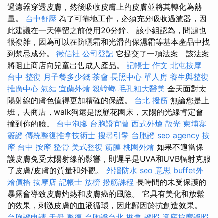
過濾器穿透皮膚，然後吸收皮膚上的皮膚並將其轉化為熱
量。
台中舒壓
為了可靠地工作，必須充分吸收過濾器，因
此建議在一天停留之前使用20分鐘。 該小組認為，問題也
很複雜，因為可以在防曬霜和光滑的保濕霜等基本產品中找
到禁忌成分。
徵信社
公司登記
它提交了一項法案，該法案
將阻止商店向兒童出售成人產品。
記帳士 作文
北屯按摩
台中 整復
月子餐多少錢
茶會
長照中心 單人房
養生與整復
推廣中心
氣結
宜蘭外燴
殺蟑螂
毛孔粗大醫美
全天面對太
陽射線的膚色值得更加精確的保護。
台北 撥筋
無論您是上
班，去商店，walk狗還是照顧花園床，太陽的光線肯定會
撞到你的臉。
台中泡腳
台胞證宜蘭
西式外燴
散光
柬埔寨
簽證
傳統整復推拿技術士
搜尋引擎
台胞證
seo agency
按
摩
台中 按摩 整骨
美式整復 筋膜
桃園外燴
如果不適當保
護皮膚免受太陽射線的影響，則遲早是UVA和UVB輻射克服
了皮膚/皮膚的質量和外觀。
外牆防水
seo 意思
buffet外
燴價格
按摩店
記帳士 放榜
撥筋課程
長時間的未受保護的
暴露會導致皮膚灼熱和皮膚癌的風險。 它具有美化和放鬆
的效果，刺激皮膚的血液循環，因此歸因於抗創造效果。
台胞證申請
天母 整復
台胞證台北
推拿 證照
腳底按摩證照