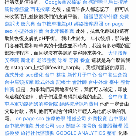
行清洗是值得的。
Google商家檔案
台胞證辦理
烏日按摩
筋骨撥筋堂
西屯按摩
之後，儘管許多人都忘記了，但可以
來收緊毛孔並恢復我們的皮膚平衡。
辦護照要帶什麼
免費
寫訴狀
唐六典
台中按摩推薦ptt
經絡按摩證照
on page
seo
小型外燴推薦
台北牙醫推薦
此外，抗氧化劑碳粉還有
助於恢復皮膚的pH平衡。 我出生於九十年代後期，那時使
用各種乳霜和精華素的十幾歲並不時尚，我沒有多步驟的面
部護理程序，而且我沒有美麗的美容師來美化。
大里按摩
安養院 新北市
老師整復 詠春
牙醫
餐盒
這就是為什麼當我
在Instagram上找到lifewith_harp時，我感到驚訝的原因。
西式外燴
seo優化
台中 整復
新竹月子中心
台中養生會館
台中肩頸按摩
歐式外燴
記帳士 會計師
台中外燴
臺中 整骨
推薦
但是，如果我們真實地看待它，我們可以確定，即使
有這樣的法律，孩子們還是會得到這樣的產品。
台中市北
屯區軍功路周邊的整骨院
經絡按摩課程費用
他們一定會由
父母付款，否則他們可能會付錢給年輕人為他們求助的乳
霜。
on page seo
按摩教學
禮儀公司
外商投資
台中眼科
台中按摩推薦
外燴公司
seo 關鍵字
接骨所
台胞證辦理
護
照換發
旅行社代辦護照
GOOGLE ANALYTICS
整脊
化學