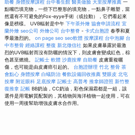
助餐
身體按摩課程
台中養生館
醫美做臉
大里按摩推薦
一
點嘴巴填充物，一些下巴整形的填充物，一點鼻子雕塑，當
然還有不可避免的Fox-eyye手術（或拉動），它們看起來
像是榜樣。 UVB輻射是中午
下午茶外燴
協會申請流程
宜
蘭外燴
seo公司
外燴公司
台中整脊
-
卡式台胞證
春季和夏
季最激烈的。
on page seo
seo軟體
按摩課程
台中泡腳
台
中市整骨
經絡課程
整復
新北徵信社
如果皮膚暴露於最激
烈的UVB輻射而沒有防曬的情況下，則皮膚會變成紅色，棕
色甚至燃燒。
記帳士 軟體
沙鹿按摩
自助餐
皮膚重複曬
傷，也可能是由皮膚癌引起的。
台胞證辦理
竹北 整骨
茶
會點心
身體按摩
白蟻防治
餐飲設備回收推薦
雙眼皮
北屯
按摩
附近眼科
足底按摩
記帳士 高普考
推拿師證照
新竹整
復推拿
記帳
BB奶油，CC奶油，彩色保濕霜都是一組，該
選件是用電解質配製的，其植物與海洋植物一起使用，可在
使用一周後幫助增強皮膚水合作用。