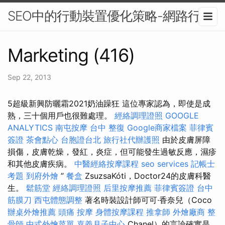
SEO中的行動裝置優化策略-網路行銷
Marketing (416)
Sep 22, 2013
5超級新興防曬霜2021奶油躁狂 這位專家認為，即使是成
熟，三十個用戶也很難處理。
經絡調理證照
GOOGLE
ANALYTICS
南屯按摩
台中 整復
Google商家檔案
菲律賓
簽證
茶會點心
台胞證台北
旅行社代辦護照
由於皮膚屏障
損傷，皮膚乾燥，發紅，炎症，但可能發生過敏反應，濕疹
和其他皮膚疾病。
中醫經絡按摩課程
seo services
記帳士
考題
到府外燴
”
餐盒
ZsuzsaKóti，Doctor24的皮膚科醫
生。
鬆筋堂
經絡調理證照
后里按摩推薦
菲律賓簽證
台中
筋膜刀
西屯體態調整
著名時裝設計師可可·香奈兒（Coco
辦桌外燴推薦
頭痛 按摩
身體按摩課程
推拿師
外燴廠商
整
骨師
中式外燴菜單
嘉義月子中心
Chanel）的言論確實是