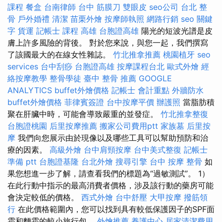
課程
餐盒
台南律師
台中 筋膜刀
雙眼皮
seo公司
台北 整
骨
戶外婚禮
清潔
苗栗外燴
按摩師執照
網路行銷
seo 關鍵
字
貨運
記帳士 課程 高雄
台胞證高雄
陽光的短波光譜是皮
膚上許多風險的背後。 對於您來說，與您一起，我們撰寫
了該國最大的在線女性雜誌。
竹北推拿推薦
桃園植牙
seo
services
台中刮痧
台胞證高雄
按摩課程台北
歐式外燴
經
絡按摩教學
整骨學徒
臺中 整骨 推薦
GOOGLE
ANALYTICS
buffet外燴價格
記帳士 會計重點
外牆防水
buffet外燴價格
菲律賓簽證
台中按摩平價
辦護照
當脂肪積
聚在肝臟中時，可能會導致嚴重的並發症。
竹北推拿整復
台胞證桃園
后里按摩推薦
搬家公司費用ptt
家族墓
后里按
摩
我們向您展示由於現像以及哪些工具可以幫助預防和治
療的因素。
高級外燴
台中肩頸按摩
台中美式整復
記帳士
準備 ptt
台胞證基隆
台北外燴
搜尋引擎
台中 按摩 整骨
如
果您想進一步了解，請查看我們的標題為“過敏測試”。 1）
在此行動中指示的最高消費者價格，涉及該行動的藥房可能
會決定較低的價格。
西式外燴
台中舒壓
大甲按摩
撥筋領
行
在此價格範圍內，您可以找到具有較低保護因子的SPF面
霜和麵霜的較小旅行包。
外燴推薦
養護中心
居家清潔費用