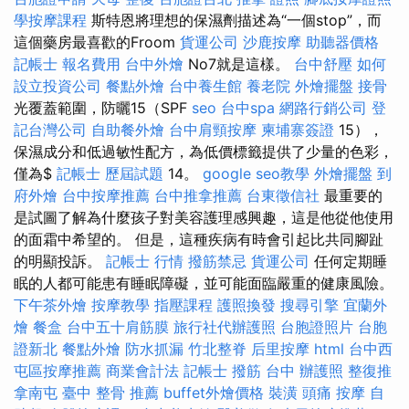
學按摩課程
斯特恩將理想的保濕劑描述為“一個stop”，而
這個藥房最喜歡的Froom
貨運公司
沙鹿按摩
助聽器價格
記帳士 報名費用
台中外燴
No7就是這樣。
台中舒壓
如何
設立投資公司
餐點外燴
台中養生館
養老院
外燴擺盤
接骨
光覆蓋範圍，防曬15（SPF
seo
台中spa
網路行銷公司
登
記台灣公司
自助餐外燴
台中肩頸按摩
柬埔寨簽證
15），
保濕成分和低過敏性配方，為低價標籤提供了少量的色彩，
僅為$
記帳士 歷屆試題
14。
google seo教學
外燴擺盤
到
府外燴
台中按摩推薦
台中推拿推薦
台東徵信社
最重要的
是試圖了解為什麼孩子對美容護理感興趣，這是他從他使用
的面霜中希望的。 但是，這種疾病有時會引起比共同腳趾
的明顯投訴。
記帳士 行情
撥筋禁忌
貨運公司
任何定期睡
眠的人都可能患有睡眠障礙，並可能面臨嚴重的健康風險。
下午茶外燴
按摩教學
指壓課程
護照換發
搜尋引擎
宜蘭外
燴
餐盒
台中五十肩筋膜
旅行社代辦護照
台胞證照片
台胞
證新北
餐點外燴
防水抓漏
竹北整脊
后里按摩
html
台中西
屯區按摩推薦
商業會計法 記帳士
撥筋 台中
辦護照
整復推
拿南屯
臺中 整骨 推薦
buffet外燴價格
裝潢
頭痛 按摩
自