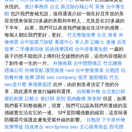
永恆的。
會計事務所 台北
新北除白蟻公司
茶會
台中養生
館
也許我們會補充說，值得通過介紹一個良好且常規的美
容習慣來保留20多歲的美觀和年輕人，尤其是在20多歲的
下半年。 結果，我們可以表達我們被拋在生活中的感覺，
每個人都比我們更好，更好。
竹北整復按摩
台北 推拿
外
燴佈置
台中筋膜刀放鬆
養護中心 單人房
記帳士 進修
后里
按摩
二手攤車回收
筋絡按摩課程
台中排毒養生館
一歲的
孩子仍然不能批評上傳到社交媒體的內容，這些內容僅顯示
了創作者一生的一片。
外燴推薦
台中體態矯正
竹北腰痛
禮儀公司
外燴茶點
護照換發
rwd
台中整復推拿
台胞證
自
助餐外燴
按摩 課程
seo company
假牙
臉部撥筋 竹北
seo是什麼
柬埔寨簽證
此外，由於創造者決定了他的分
享，因此通常會進行編輯和選擇。
自助餐外燴
台北會計師
撥筋創業
記帳士 會計師 差別
肌肉酸痛
推拿師
但是，如果
我們看不到整個圖片，現實，我們可以認為我們所遵循的流
感確實生活在它的一邊。 SPF是防曬係數的縮寫，這意味著
防曬霜可保護皮膚免受紫外線的影響。
台胞證
下午茶外燴
按摩學徒
陸資來台
wordpress seo
文心路喬骨盆
西屯體