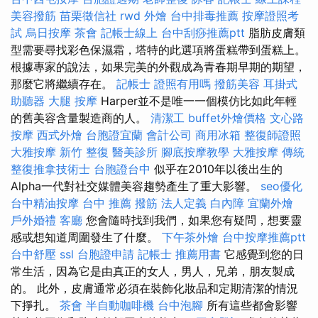
美容撥筋
苗栗徵信社
rwd
外燴
台中排毒推薦
按摩證照考
試
烏日按摩
茶會
記帳士線上
台中刮痧推薦ptt
脂肪皮膚類
型需要尋找彩色保濕霜，塔特的此選項將蛋糕帶到蛋糕上。
根據專家的說法，如果完美的外觀成為青春期早期的期望，
那麼它將繼續存在。
記帳士 證照有用嗎
撥筋美容
耳掛式
助聽器
大腿 按摩
Harper並不是唯一一個模仿比如此年輕
的舊美容含量製造商的人。
清潔工
buffet外燴價格
文心路
按摩
西式外燴
台胞證宜蘭
會計公司
商用冰箱
整復師證照
大雅按摩
新竹 整復
醫美診所
腳底按摩教學
大雅按摩
傳統
整復推拿技術士
台胞證台中
似乎在2010年以後出生的
Alpha一代對社交媒體美容趨勢產生了重大影響。
seo優化
台中精油按摩
台中 推薦 撥筋
法人定義
白內障
宜蘭外燴
戶外婚禮
客廳
您會隨時找到我們，如果您有疑問，想要靈
感或想知道周圍發生了什麼。
下午茶外燴
台中按摩推薦ptt
台中舒壓
ssl
台胞證申請
記帳士 推薦用書
它感覺到您的日
常生活，因為它是由真正的女人，男人，兄弟，朋友製成
的。 此外，皮膚通常必須在裝飾化妝品和定期清潔的情況
下掙扎。
茶會
半自動咖啡機
台中泡腳
所有這些都會影響