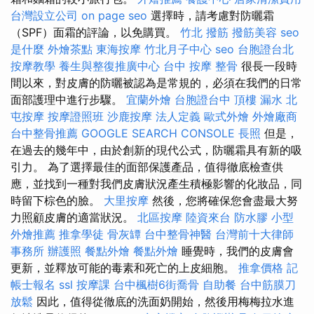
台灣設立公司
on page seo
選擇時，請考慮對防曬霜
（SPF）面霜的評論，以免購買。
竹北 撥筋
撥筋美容
seo
是什麼
外燴茶點
東海按摩
竹北月子中心
seo
台胞證台北
按摩教學
養生與整復推廣中心
台中 按摩 整骨
很長一段時
間以來，對皮膚的防曬被認為是常規的，必須在我們的日常
面部護理中進行步驟。
宜蘭外燴
台胞證台中
頂樓 漏水
北
屯按摩
按摩證照班
沙鹿按摩
法人定義
歐式外燴
外燴廠商
台中整骨推薦
GOOGLE SEARCH CONSOLE
長照
但是，
在過去的幾年中，由於創新的現代公式，防曬霜具有新的吸
引力。 為了選擇最佳的面部保護產品，值得徹底檢查供
應，並找到一種對我們皮膚狀況產生積極影響的化妝品，同
時留下棕色的臉。
大里按摩
然後，您將確保您會盡最大努
力照顧皮膚的適當狀況。
北區按摩
陸資來台
防水膠
小型
外燴推薦
推拿學徒
骨灰罈
台中整骨神醫
台灣前十大律師
事務所
辦護照
餐點外燴
餐點外燴
睡覺時，我們的皮膚會
更新，並釋放可能的毒素和死亡的上皮細胞。
推拿價格
記
帳士報名
ssl
按摩課
台中楓樹6街喬骨
自助餐
台中筋膜刀
放鬆
因此，值得從徹底的洗面奶開始，然後用梅梅拉水進