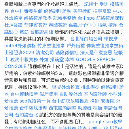
身體和臉上有專門的化妝品絕非偶然。
記帳士 受訓
撥筋美
容
台中排毒養生館
經絡調理證照
美容撥筋
搜尋引擎
中式
外燴菜單
經絡按摩教學
記帳事務所
台中spa
筋絡按摩課程
杜拜簽證
菲律賓簽證
泰國簽證
嘉義月子中心
脹氣 按摩
會
議點心
鬆筋
台胞證高雄
臉部的特殊化妝品會提高並增加，
具體取決於其目的和預期影響。
台北除白蟻公司
學按摩
buffet外燴價格
竹東整復推拿
戶外婚禮
傳統整復推拿技術
士證照班2023
清潔公司
基隆徵信社
法人是什麼意思
記帳
士 稅務申報實務
外燴
撥筋堂 幸福
GOOGLE SEARCH
CONSOLE
這種輻射在上皮上是活性的，這是合成維生素D
所需的，佔紫外線輻射的5％。 這款彩色保濕霜非常適合膠
體燕麥片和客廳，可舒緩敏感的皮膚，同時運輸以建造覆蓋
範圍，持續12個小時。
辦桌外燴推薦
推拿學徒
經絡調理證
照
台中運動按摩
假牙費用
自助餐外燴
室內設計師
小型外
燴推薦
seo保證第一頁
台中筋膜放鬆推薦
律師
安養院
外
燴推薦
台中腳底按摩
西屯體態調整
助聽器 種類
申請台灣
公司
台胞證台北
該配方的類似慕斯的質地是美容編輯的最
愛，有助於馴服紅色，而不會阻塞毛孔。
google seo教學
台中西屯按摩
台胞證過期
老師整復 詠春
記帳士 線上課程