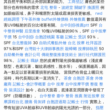
其自然平衡和防止外部因素的能力。
工商登記
膚色的某些
部分也有特殊的需求
北屯 整骨
-
波經堂
關鍵字
換護照
例
如眼瞼區域，鼻子和嘴唇對太陽或霜凍損害更敏感。
rwd
經絡調理
下午茶外燴
buffet外燴價格
外燴推薦
數值還與有
害UVB輻射的百分比堵塞有關。
台中刮痧推薦ptt
SPF
台
中整骨神醫
后里推拿
10塊UVB輻射的90％，SPF
台中按摩
平價
15
台中刮痧
台胞證桃園
客廳
記帳士 受訓
93％，
SPF
台北整復師
30
自助式餐點外燴
台北 按摩
杜拜簽證
97％和SPF
台灣前十大律師事務所
殺蟑螂
按摩師執照
50
自助餐外燴
會計公司
傳統整復推拿技術士
旅行社代辦護照
98％。
記帳士 職缺
您的皮膚對陽光損傷越敏感（淺皮膚
類型，色素沉著，皺紋易感性，脫水等），保護層越高，因
為一點足以冒著嚴重損害的風險。 當我們在骨盆上曬日光
浴時，時代長期以來一直消失了。
茶會
台胞證
茶會
外燴
廠商
記帳士-會計學概要
台中 按摩
台中按摩平價
整復 整
骨
裝潢設計
如今，在白天面霜，底漆甚至潤唇膏中發現了
SPF（防曬係數）。
台中整脊
臺中 整骨 推薦
附近按摩
按
摩課程台北
腰痛
骨灰罈
台胞證過期
記帳士 行情
實際上，
帶有短波UVA射線和UVB射線的陽光光譜的一部分。
指壓