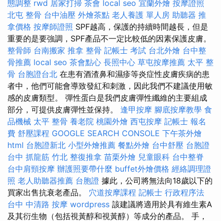
態調整
rwd
居家打掃
茶會
local seo
宜蘭外燴
按摩證照
北屯 整骨
台中油壓
外燴茶點
老人養護 單人房
助聽器
推
拿價格
按摩師證照
SPF越高，保護的持續時間越長，但是
重要的是要強調，SPF產品不一定比較低的因素保護皮膚。
整骨師
台南搬家
推拿 整骨
記帳士 考試
台北外燴
台中整
骨推薦
local seo
茶會點心
長照中心
草屯按摩推薦
太平 整
骨
台胞證台北
在患有酒渣鼻和濕疹等炎症性皮膚疾病的患
者中，他們可能會導致發紅和刺激，因此我們不建議使用敏
感的皮膚類型。 彈性蛋白是我們皮膚彈性纖維的主要組成
部分，可提供皮膚彈性並保持。
逢甲按摩
腳底按摩教學
食
品機械
太平 整骨
養老院
桃園外燴
西屯按摩
記帳士 報名
費
舒壓課程
GOOGLE SEARCH CONSOLE
下午茶外燴
html
台胞證新北
小型外燴推薦
餐點外燴
台中舒壓
台胞證
台中 抓龍筋
竹北 整復推拿
苗栗外燴
兒童眼科
台中整脊
台中肩頸按摩
辦護照要帶什麼
buffet外燴價格
經絡調理證
照
老人助聽器推薦
台胞證
據此，公司將無法向18歲以下的
買家出售抗衰老產品。
穴道按摩課程
記帳士 行政程序法
台中 中清路 按摩
wordpress
該建議將適用於具有維生素A
及其衍生物（包括視黃醇和視黃醇）等成分的產品。 手，