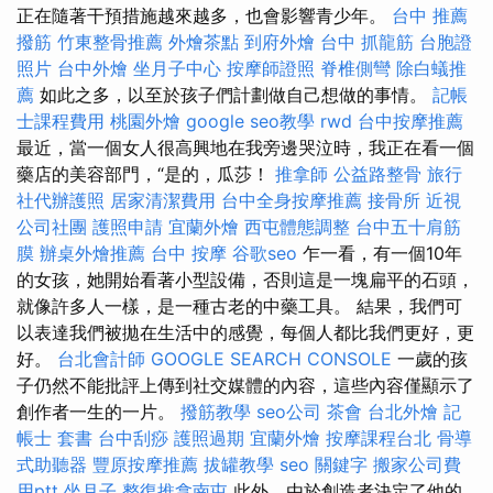
正在隨著干預措施越來越多，也會影響青少年。
台中 推薦
撥筋
竹東整骨推薦
外燴茶點
到府外燴
台中 抓龍筋
台胞證
照片
台中外燴
坐月子中心
按摩師證照
脊椎側彎
除白蟻推
薦
如此之多，以至於孩子們計劃做自己想做的事情。
記帳
士課程費用
桃園外燴
google seo教學
rwd
台中按摩推薦
最近，當一個女人很高興地在我旁邊哭泣時，我正在看一個
藥店的美容部門，“是的，瓜莎！
推拿師
公益路整骨
旅行
社代辦護照
居家清潔費用
台中全身按摩推薦
接骨所
近視
公司社團
護照申請
宜蘭外燴
西屯體態調整
台中五十肩筋
膜
辦桌外燴推薦
台中 按摩
谷歌seo
乍一看，有一個10年
的女孩，她開始看著小型設備，否則這是一塊扁平的石頭，
就像許多人一樣，是一種古老的中藥工具。 結果，我們可
以表達我們被拋在生活中的感覺，每個人都比我們更好，更
好。
台北會計師
GOOGLE SEARCH CONSOLE
一歲的孩
子仍然不能批評上傳到社交媒體的內容，這些內容僅顯示了
創作者一生的一片。
撥筋教學
seo公司
茶會
台北外燴
記
帳士 套書
台中刮痧
護照過期
宜蘭外燴
按摩課程台北
骨導
式助聽器
豐原按摩推薦
拔罐教學
seo 關鍵字
搬家公司費
用ptt
坐月子
整復推拿南屯
此外，由於創造者決定了他的