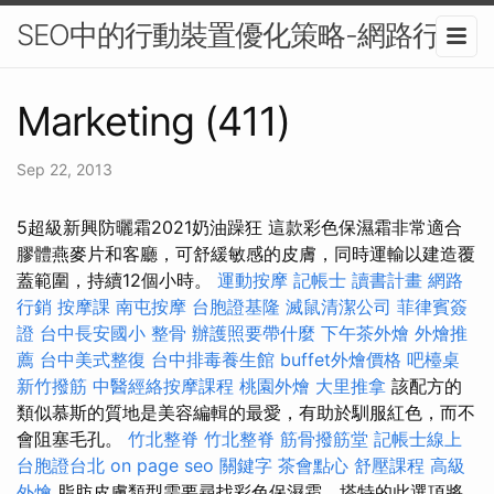
SEO中的行動裝置優化策略-網路行銷
Marketing (411)
Sep 22, 2013
5超級新興防曬霜2021奶油躁狂 這款彩色保濕霜非常適合
膠體燕麥片和客廳，可舒緩敏感的皮膚，同時運輸以建造覆
蓋範圍，持續12個小時。
運動按摩
記帳士 讀書計畫
網路
行銷
按摩課
南屯按摩
台胞證基隆
滅鼠清潔公司
菲律賓簽
證
台中長安國小 整骨
辦護照要帶什麼
下午茶外燴
外燴推
薦
台中美式整復
台中排毒養生館
buffet外燴價格
吧檯桌
新竹撥筋
中醫經絡按摩課程
桃園外燴
大里推拿
該配方的
類似慕斯的質地是美容編輯的最愛，有助於馴服紅色，而不
會阻塞毛孔。
竹北整脊
竹北整脊
筋骨撥筋堂
記帳士線上
台胞證台北
on page seo
關鍵字
茶會點心
舒壓課程
高級
外燴
脂肪皮膚類型需要尋找彩色保濕霜，塔特的此選項將