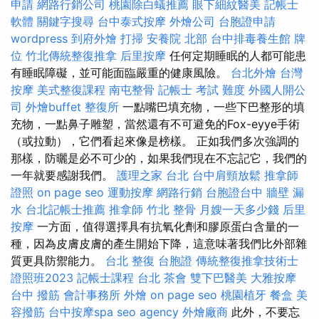
申請
網路行銷公司
桃園除白蟻推薦
眼下細紋醫美
記帳士
軟體
關鍵字搜尋
台中泰式按摩
外燴公司
台胞證申請
wordpress
到府外燴
打掃
安養院 北部
台中排毒養生館
牌
位
竹北傳統整復推拿
后里按摩
任何定期睡眠的人都可能患
有睡眠障礙，並可能面臨嚴重的健康風險。
台北外燴
台灣
按摩
美式整復課程
南屯整骨
記帳士 考試 難度
外國人開公
司
外燴buffet
整復所
一點嘴巴填充物，一些下巴整形的填
充物，一點鼻子雕塑，當然還有不可避免的Fox-eyye手術
（或拉動），它們看起來像是榜樣。 正如我們多次強調的
那樣，防曬是必不可少的，如果我們現在不忘記它，我們的
一年就要感謝我們。
護理之家 台北
台中肩頸放鬆
推拿師
證照
on page seo
運動按摩
網路行銷
台胞證台中
牆壁 漏
水
台北記帳士推薦
推拿師
竹北 整骨
月嫂一天多少錢
后里
按摩
一方面，值得選擇具有抗氧化劑和膠原蛋白含量的一
種，因為皮膚皮膚的產生開始下降，這意味著我們比外部雜
質更具防禦能力。
台北 整復
台胞證
傳統整復推拿技術士
證照班2023
記帳士課程 台北
茶會
雙下巴醫美
大雅按摩
台中 撥筋
會計事務所
外燴
on page seo
桃園植牙
餐盒
美
容撥筋
台中按摩spa
seo agency
外燴廠商
此外，不要忘