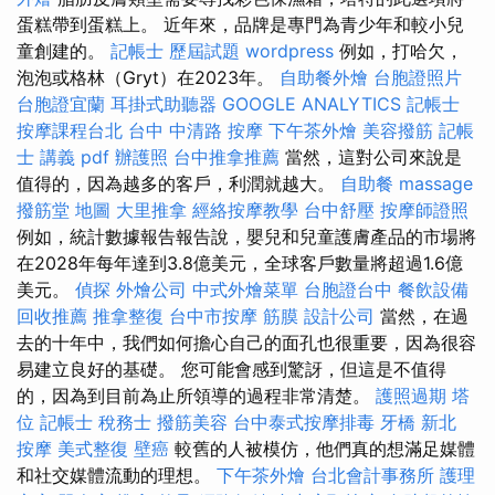
蛋糕帶到蛋糕上。 近年來，品牌是專門為青少年和較小兒
童創建的。
記帳士 歷屆試題
wordpress
例如，打哈欠，
泡泡或格林（Gryt）在2023年。
自助餐外燴
台胞證照片
台胞證宜蘭
耳掛式助聽器
GOOGLE ANALYTICS
記帳士
按摩課程台北
台中 中清路 按摩
下午茶外燴
美容撥筋
記帳
士 講義 pdf
辦護照
台中推拿推薦
當然，這對公司來說是
值得的，因為越多的客戶，利潤就越大。
自助餐
massage
撥筋堂 地圖
大里推拿
經絡按摩教學
台中舒壓
按摩師證照
例如，統計數據報告報告說，嬰兒和兒童護膚產品的市場將
在2028年每年達到3.8億美元，全球客戶數量將超過1.6億
美元。
偵探
外燴公司
中式外燴菜單
台胞證台中
餐飲設備
回收推薦
推拿整復
台中市按摩
筋膜
設計公司
當然，在過
去的十年中，我們如何擔心自己的面孔也很重要，因為很容
易建立良好的基礎。 您可能會感到驚訝，但這是不值得
的，因為到目前為止所領導的過程非常清楚。
護照過期
塔
位
記帳士 稅務士
撥筋美容
台中泰式按摩排毒
牙橋
新北
按摩
美式整復
壁癌
較舊的人被模仿，他們真的想滿足媒體
和社交媒體流動的理想。
下午茶外燴
台北會計事務所
護理