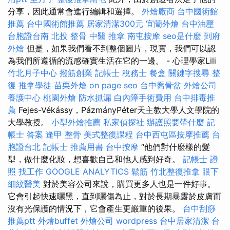
分享，因此通常會進行編輯和選擇。
外燴廠商
台中國術館
推薦
台中國術館推薦
居家清潔300元
宜蘭外燴
台中油壓
台胞證台南
北投 整骨
中醫 推拿
南屯按摩
seo是什麼
到府
外燴
但是，如果我們看不到整個圖片，現實，我們可以認
為我們所遵循的流感確實生活在它的一邊。 - 心理學家Lili
竹北月子中心
撥筋創業
記帳士 稅務士
餐盒
關鍵字搜尋
整
復
推拿學徒
苗栗外燴
on page seo
台中喬骨盆
外燴公司
養護中心
桃園外燴
防水抓漏
白內障手術費用
台中排毒推
薦
Fejes-Vékássy，PázmányPéter天主教大學人文學院的
大學教授。
小型外燴推薦
私家偵探社
辦護照要帶什麼
記
帳士 答案
逢甲 整骨
美式整復課程
台中西屯區按摩推薦
台
胞證台北
記帳士 推薦用書
台中按摩
“他們對什麼樣的髮
型，做什麼化妝，想喜歡自己和他人感到好奇。
記帳士 證
照 找工作
GOOGLE ANALYTICS
鬆筋
竹北整復推拿
眼下
細紋醫美
對於美容公司來說，購買更多人也是一件好事。
它會引起快速曬黑，直到曬傷為止，對於長期暴露於皮膚而
沒有光保護的情況下，它會產生更嚴重的後果。
台中刮痧
推薦ptt
外燴buffet
外燴公司
wordpress
台中居家清潔
台