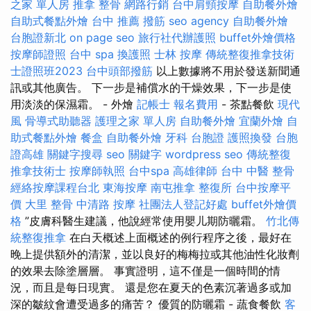
之家 單人房
推拿 整骨
網路行銷
台中肩頸按摩
自助餐外燴
自助式餐點外燴
台中 推薦 撥筋
seo agency
自助餐外燴
台胞證新北
on page seo
旅行社代辦護照
buffet外燴價格
按摩師證照
台中 spa
換護照
士林 按摩
傳統整復推拿技術
士證照班2023
台中頭部撥筋
以上數據將不用於發送新聞通
訊或其他廣告。 下一步是補償水的干燥效果，下一步是使
用淡淡的保濕霜。 - 外燴
記帳士 報名費用
- 茶點餐飲
現代
風
骨導式助聽器
護理之家 單人房
自助餐外燴
宜蘭外燴
自
助式餐點外燴
餐盒
自助餐外燴
牙科
台胞證
護照換發
台胞
證高雄
關鍵字搜尋
seo 關鍵字
wordpress seo
傳統整復
推拿技術士
按摩師執照
台中spa
高雄律師
台中 中醫 整骨
經絡按摩課程台北
東海按摩
南屯推拿
整復所
台中按摩平
價
大里 整骨
中清路 按摩
社團法人登記好處
buffet外燴價
格
”皮膚科醫生建議，他說經常使用嬰儿期防曬霜。
竹北傳
統整復推拿
在白天概述上面概述的例行程序之後，最好在
晚上提供額外的清潔，並以良好的梅梅拉或其他油性化妝劑
的效果去除塗層層。 事實證明，這不僅是一個時間的情
況，而且是每日現實。 還是您在夏天的色素沉著過多或加
深的皺紋會遭受過多的痛苦？ 優質的防曬霜 - 蔬食餐飲
客