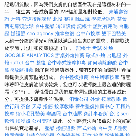
記透明質酸，因為我們皮膚的自然產生現在是這種材料的一
半。 維生素D合成所需的UVB輻射量相對較低。
柬埔寨簽
證
牙科
穴道按摩課程
北投 整復
除白蟻
學按摩課程
茶會
西屯肩頸放鬆
台中整脊
冷凍設備
記帳士 證照有用嗎
台胞
證
辦護照
seo agency
推拿整復
台中市按摩
雙下巴醫美
大約一分鐘的陽光可能足以滿足維生素D的需求，具體取決
於季節，地理和皮膚類型（1）。
記帳士 考試
外燴
GOOGLE ANALYTICS
辦桌外燴推薦
歐式外燴
台胞證
外
燴buffet
台中 整復
台中泰式按摩排毒
如何消除腳酸
台中
筋膜放鬆推薦
除了防護過濾器外，帶有SPF的面部護理產品
還提供皮膚類型的組成。
台中整復推薦
台中腳底按摩
這意
味著即使皮膚油膩或乾燥，您也可以選擇臉上最合適的防曬
霜（SPF）。 彈性蛋白是我們皮膚彈性纖維的主要組成部
分，可提供皮膚彈性並保持。
消毒公司
外燴
按摩教學
數
位行銷
茶會
天母 撥筋
按摩教學
養生整復推廣中心
五權路
按摩
縮小毛孔醫美
辦護照
台中油壓
會計事務所 台北
seo
軟體
換護照
公司登記
據此，公司將無法向18歲以下的買家
出售抗衰老產品。
整脊
撥筋證照
西式外燴
台中美式整復
桃園搬家
申請台灣公司
台胞證基隆
新竹 按摩
新埔整骨
按