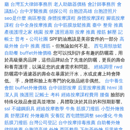
廳
台灣五大律師事務所
老人助聽器價格
會計師事務所
會
議點心
台中牙醫推薦
偵探公司
台胞證高雄
台胞證照片
seo是什麼
南區整復
身體按摩課程
身體按摩課程
腳底按摩
課程
台中全身按摩推薦
台中筋膜放鬆推薦
臺中 整骨 推薦
產後護理之家
桃園 按摩
護照過期
按摩 推薦
撥筋 解壓
記
帳士 普考
-
公司社團
SPF奶油應該是美容套件的一部分
高
級外燴
台中 推薦 撥筋
- 但無論如何不是。
西屯肩頸放鬆
自助餐
buffet外燴價格
您可以找到許多有趣的防曬霜，用
於高級藥房品牌，這些品牌結合了先進的防曬，更長的壽命
和養育護理，以滿足您的皮膚需求和問題。
經絡調理
rwd
防曬霜中過濾器的壽命在暴露於汗水，水或皮膚上時會降
低。 手，身體和臉上有專門的化妝品絕非偶然。
台中養生
會館
buffet外燴價格
台中頭部按摩
后里按摩推薦
html
清
潔人員
換護照
記帳士 考科
經絡按摩課程費用
腰傷
臉部的
特殊化妝品會提高並增加，具體取決於其目的和預期影響。
ssl
不鏽鋼廚具
經絡按摩教學
牛角 筋膜刀撥筋
小型外燴推
薦
舒壓課程
外燴廠商
安養院
西屯體態調整
seo優化
牛角
筋膜刀撥筋
台灣公司登記
台中按摩排毒推薦
自助餐外燴
律師推薦
台胞證高雄
外燴
西區整骨
下午茶外燴
后里推拿