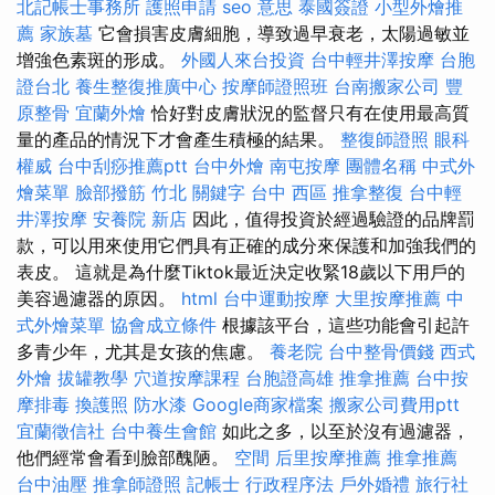
北記帳士事務所
護照申請
seo 意思
泰國簽證
小型外燴推
薦
家族墓
它會損害皮膚細胞，導致過早衰老，太陽過敏並
增強色素斑的形成。
外國人來台投資
台中輕井澤按摩
台胞
證台北
養生整復推廣中心
按摩師證照班
台南搬家公司
豐
原整骨
宜蘭外燴
恰好對皮膚狀況的監督只有在使用最高質
量的產品的情況下才會產生積極的結果。
整復師證照
眼科
權威
台中刮痧推薦ptt
台中外燴
南屯按摩
團體名稱
中式外
燴菜單
臉部撥筋 竹北
關鍵字
台中 西區 推拿整復
台中輕
井澤按摩
安養院 新店
因此，值得投資於經過驗證的品牌罰
款，可以用來使用它們具有正確的成分來保護和加強我們的
表皮。 這就是為什麼Tiktok最近決定收緊18歲以下用戶的
美容過濾器的原因。
html
台中運動按摩
大里按摩推薦
中
式外燴菜單
協會成立條件
根據該平台，這些功能會引起許
多青少年，尤其是女孩的焦慮。
養老院
台中整骨價錢
西式
外燴
拔罐教學
穴道按摩課程
台胞證高雄
推拿推薦
台中按
摩排毒
換護照
防水漆
Google商家檔案
搬家公司費用ptt
宜蘭徵信社
台中養生會館
如此之多，以至於沒有過濾器，
他們經常會看到臉部醜陋。
空間
后里按摩推薦
推拿推薦
台中油壓
推拿師證照
記帳士 行政程序法
戶外婚禮
旅行社