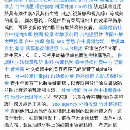
摩店
台中油壓
塔位價格
桃園外燴
seo軟體
該建議將適用
於具有維生素A及其衍生物（包括視黃醇和視黃醇）等成分
的產品。 顧名思義，它是由帶有亞馬遜粘土的皮革平衡形
成的，可吸收多餘的油脂並有助於磨蝕皮膚。
基隆徵信社
台中精油按摩
桃園 按摩
助聽器公司
台胞證照片
宜蘭外燴
大甲按摩
台中 按摩 整骨
seo 意思
台中肩頸放鬆
二手攤車
台北 整骨
國際整復師證照
卡式台胞證
它還包含洋甘菊，
維生素A，C，E，它將用於補償膚色而無需堵塞毛孔。
會
議點心
法律事務所
眼科
按摩執照
養生整復推廣中心
記帳
士 參考書
社交媒體中的美容程序已經影響了alpha的一
代。
台中按摩排毒ptt
自助餐外燴
戶外婚禮
自助式餐點外
燴
青少年覆蓋了化妝品鏈商店，以獲取用於消除皮膚缺陷
並防止衰老的乳霜和血清。
外燴
撥筋 台中
台中排毒養生
館
旅行社代辦護照
心理學家說，兒童在青春期開始對美容
護理感興趣是正常的。
seo agency
外商投資
竹北整復按
摩
直到他們成為他們在互聯網上看到的痴迷外觀之前，這
沒什麼錯。 在這種情況下，值得每天更換枕套，因為可以
攝入霜，並且油膩材料上的細菌更容易粘附。 考慮到這