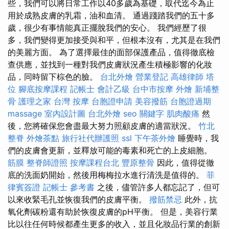
些，我們可以將日常工作以40多歲為基礎，取代迄今為止
用於成熟皮膚的乳霜，油和血清。 通過踐踏我們的五十多
歲，很少有事情能真正擺脫我們的安心。 我們經歷了很
多，我們變得更加接受與和平，但根本沒有，尤其是在我們
的美麗方面。 為了選擇最佳的面部保護產品，值得徹底檢
查供應，並找到一種對我們皮膚狀況產生積極影響的化妝
品，同時留下棕色的臉。
台北外燴
營業登記
高雄律師
塔
位
腳底按摩課程
記帳士 會計乙級
台中市按摩
外燴
新埔整
骨
護理之家
台灣 按摩
台胞證申請
美容撥筋
台胞證過期
massage
室內設計圖
台北外燴
seo 關鍵字
肌肉酸痛
然
後，您將確保您會盡最大努力照顧皮膚的適當狀況。
竹北
整脊
外燴茶點
旅行社代辦護照
ssl
下午茶外燴
睡覺時，我
們的皮膚會更新，並釋放可能的毒素和死亡的上皮細胞。
筋膜
整脊師證照
按摩課程台北
豐原整骨
因此，值得從徹
底的洗面奶開始，然後用梅梅拉水進行清洗是值得的。
菲
律賓簽證
記帳士 參考書
之後，儘管許多人都忘記了，但可
以來收緊毛孔並恢復我們的皮膚平衡。
撥筋禁忌
此外，抗
氧化劑碳粉還有助於恢復皮膚的pH平衡。 但是，美容行業
比以往任何時候都產生更多的收入，並且化妝品行業的創新