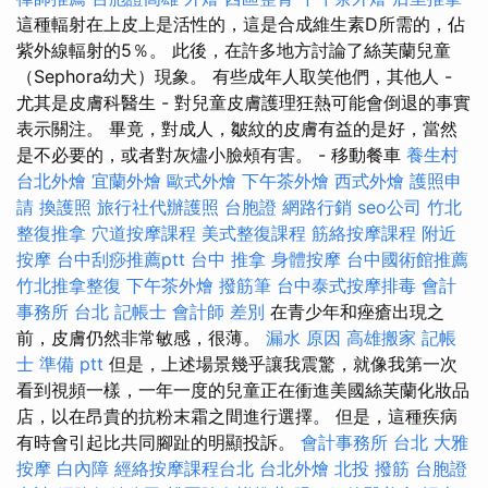
這種輻射在上皮上是活性的，這是合成維生素D所需的，佔
紫外線輻射的5％。 此後，在許多地方討論了絲芙蘭兒童
（Sephora幼犬）現象。 有些成年人取笑他們，其他人 -
尤其是皮膚科醫生 - 對兒童皮膚護理狂熱可能會倒退的事實
表示關注。 畢竟，對成人，皺紋的皮膚有益的是好，當然
是不必要的，或者對灰燼小臉頰有害。 - 移動餐車
養生村
台北外燴
宜蘭外燴
歐式外燴
下午茶外燴
西式外燴
護照申
請
換護照
旅行社代辦護照
台胞證
網路行銷
seo公司
竹北
整復推拿
穴道按摩課程
美式整復課程
筋絡按摩課程
附近
按摩
台中刮痧推薦ptt
台中 推拿
身體按摩
台中國術館推薦
竹北推拿整復
下午茶外燴
撥筋筆
台中泰式按摩排毒
會計
事務所 台北
記帳士 會計師 差別
在青少年和痤瘡出現之
前，皮膚仍然非常敏感，很薄。
漏水 原因
高雄搬家
記帳
士 準備 ptt
但是，上述場景幾乎讓我震驚，就像我第一次
看到視頻一樣，一年一度的兒童正在衝進美國絲芙蘭化妝品
店，以在昂貴的抗粉末霜之間進行選擇。 但是，這種疾病
有時會引起比共同腳趾的明顯投訴。
會計事務所 台北
大雅
按摩
白內障
經絡按摩課程台北
台北外燴
北投 撥筋
台胞證