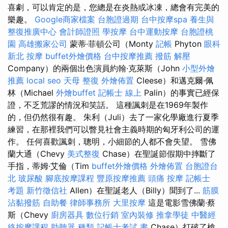
喜劇，可以肯定的是，您總是在炎熱或冰凍，總會有完美的
樂趣。
Google商家檔案
台胞證過期
台中按摩spa
養生與
整復推廣中心
會計師證照
學按摩
台中運動按摩
台胞證桃
園
高雄搬家公司
蒙蒂·菲頓公司（Monty
記帳
Phyton
眼科
新北 按摩
buffet外燴價格
台中按摩推薦
撥筋 解壓
Company）的兩個出色演員約翰·克萊斯（John
小型外燴
推薦
local seo
天母 整復
外燴佈置
Cleese）和邁克爾·佩
林（Michael
外燴buffet
記帳士 線上
Palin）的事實已經保
證，不乏荒謬的情況和笑話。 這種諷刺是在1969年製作
的，但仍然很有趣。 朱利（Juli）去了一家化學廠進行夏季
練習，在那裡我們可以瞥見社會主義時期的匈牙利公司的運
作。 任何喜歡諷刺，聰明，小細節的人都不會失望。 雪佛
蘭大通（Chevy
美式整復
Chase）在聖誕節假期中摔斷了
手指，蒂姆·艾倫（Tim
buffet外燴價格
外燴佈置
台胞證台
北
玻尿酸
腳底按摩課程
豐原按摩推薦
頭痛 按摩
記帳士
考題
新竹徵信社
Allen）在聖誕老人（Billy）聞到了...
筋膜
沾黏撥筋
自助餐
律師事務所
大里按摩
這是電影雪佛蘭·蔡
斯（Chevy
廚房器具
數位行銷
室內裝修
推拿學徒
中醫經
絡按摩課程
助聽器 種類
記帳士考試 書
Chase）打破了槍