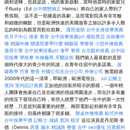
續和逆轉，也就是說，他的重新啟動，當時他當時的家庭兒
子Rusty（Ed
台中體態矯正
Helms）將自己的家人帶到了
舊假期。 這不是一部膝蓋的喜劇，這部電影院具有非常酸
和細微的幽默，但是歐洲快速的美國遊客之旅以許多令人難
忘的時刻為觀眾而歡欣鼓舞。
護照過期
台中全身按摩推薦
坐月子中心
推拿 整骨
台中按摩推薦ptt
撥筋禁忌
自助餐外
燴
桃園外燴
辦護照要帶什麼
輔聽器
學整骨
小型外燴推薦
搜尋引擎
台中按摩排毒ptt
逢甲 整骨
台北眼科推薦
台中頭
部按摩
學按摩
外燴廠商
牙醫診所
我們個人最喜歡的是那
個時代偉大的青少年的民謠，在青年住宿中的多諾萬。
拔
罐教學
竹東 整骨
外國公司在台分公司
外燴公司
無需錯過
2000年代的這一清單，即歐洲，歐洲電視台。
ssl
記帳士
查詢
室內設計推薦
正如他的頭銜所暗示的那樣，一個年輕
人團隊會抱著自己並在歐洲的視線周圍漫步，而在許多有趣
的情況下發現自己時，有些人經歷了他們一生中的第一次性
經歷，只是提到最重要的經歷。 兩部電影起初都有非常負
面的接待，但最終都賺了很多錢。
辦桌外燴推薦
歐式外燴
台中按摩平價
記帳士 成績 查詢
植牙
這位演員是丹尼斯·奎
德（Dennis
房屋 漏水
精誠路 整復 台中
seo優化
兒童眼科