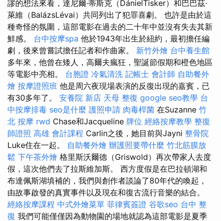
謬的想法來看，達尼爾·蒂斯克（DánielTisker）和巴巴茲·
萊維（BalázsLévai）共同列出了犯罪喜劇。 也許是由於這
種奇怪的氛圍，這部電影在過去的二十年中並沒有失去其新
鮮感。
台中按摩spa
他於1943年出生於紐約，最初擔任編
劇，後來曾嘗試擔任記者和作曲家。
新竹外燴
台中養生館
多年來，他曾在矮人，高爾夫瘋狂，聖誕節假期和橙色地區
等電影中亮相。
台胞證
冷氣清洗
記帳士 會計師
自助餐外
燴
按摩證照班
他是周六夜現場表演的反復出現的嘉賓，已
有30多年了。
安養院 新店
天母 整復
google seo教學
台
中按摩排毒
seo是什麼
護照申請
肉毒桿菌
在Suzanne
竹
北 按摩
rwd
Chase和Jacqueline
牌位
經絡按摩教學
整復
師證照
高雄 會計課程
Carlin之後，她目前與Jayni
整骨院
Luke住在一起。
自助餐外燴
辦護照要帶什麼
竹北筋膜放
鬆
下午茶外燴
格里斯沃爾德（Griswold）再次帶家人去度
假，這次​​他們去了拉斯維加斯。 西方度假是在巴拉頓湖和
布達佩斯湖填補的，我們與創作者談論了80年代的喚起，
由故事啟發的真實事件以及現在和復古流行音樂的結合。
經絡按摩課程
中式外燴菜單
菲律賓簽證
谷歌seo
台中 整
復
我們可能僅僅因為動物園的場地就認為這部電影是夏季