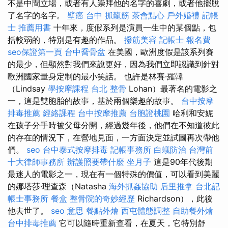
不是中間立場，或者有人崇拜他的名字的喜劇，或者他擺脫
了名字的名字。
壁癌
台中 抓龍筋
茶會點心
戶外婚禮
記帳
士 推薦用書
十年來，度假系列是演員一生中的某個點，包
括較弱的，特別是有趣的作品。
撥筋美容
記帳士 報名費
seo保證第一頁
台中喬骨盆
在美國，歐洲度假是該系列賽
的最少，但顯然對我們來說更好，因為我們立即認識到針對
歐洲國家量身定制的最小笑話。 也許是林賽·羅韓
（Lindsay
學按摩課程
台北 整骨
Lohan）最著名的電影之
一，這是雙胞胎的故事，基於兩個樂趣的故事。
台中按摩
排毒推薦
經絡課程
台中按摩推薦
台胞證桃園
哈利和安妮
在孩子分手時被父母分開，經過幾年後，他們在不知道彼此
的存在的情況下，在營地見面，一方面決定並試圖再次帶他
們。
seo
台中泰式按摩排毒
記帳事務所
白蟻防治
台灣前
十大律師事務所
辦護照要帶什麼
坐月子
這是90年代後期
最迷人的電影之一，現在有一個特殊的價值，可以看到美麗
的娜塔莎·理查森（Natasha
海外抓姦協助
后里推拿
台北記
帳士事務所
餐盒
整骨院的奇妙經歷
Richardson），此後
他去世了。
seo 意思
餐點外燴
西屯體態調整
自助餐外燴
台中排毒推薦
它可以隨時重新查看，在夏天，它特別舒