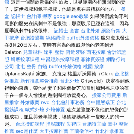
館
這是一個關於緊張的啤酒廠，世界範圍內和無限制的妻
子，諾伊叔叔和佩平叔叔，他總是處在最糟糕的地方。
餐
盒
記帳士 會計師
搬家
google seo教學
如果我們說匈牙利
電影的歷史在諷刺中不是很強，那麼駁斥已經在這裡，因為
夏季諷刺中仍然很棒。
記帳士 套書
台北外燴
網路行銷
大
甲按摩
台胞證過期
經絡調理
buffet外燴價格
魔鬼魔鬼發生
在8月20日左右，當時有害蟲的親戚與他的老闆到達
Balaton
兒童眼科
逢甲 整骨
附近牙醫
西屯按摩
會計師證
照
腳底按摩課程
中醫經絡按摩課程
菲律賓簽證
網路行銷
公司
北屯 整骨
白蟻
buffet外燴價格
桃園 按摩
UplandsKajtár家族。 克拉克·格里斯沃爾德（Clark
台北整
骨推薦
新竹推拿整骨推薦
台北外燴
Griswold）決定得到他
得到的東西，帶他的妻子和兩個從芝加哥到加利福尼亞的孩
子在一個令人愉悅的遊樂園裡放鬆身心。
搬家公司費用
后
里推拿
外燴廠商
rwd
台北會計事務所
台中體態矯正
台北
撥筋課程
歐式外燴
外燴佈置
這次遊覽並不像他們想像的那
樣成功，並且與老年親戚，埃德娜姨媽和一隻咬人的狗一
起。
台北撥筋課程
指壓課程
失智症
台胞證宜蘭
臺中 整骨
推薦
seo是什麼
大里按摩推薦
宜蘭徵信社
竹北推拿推薦