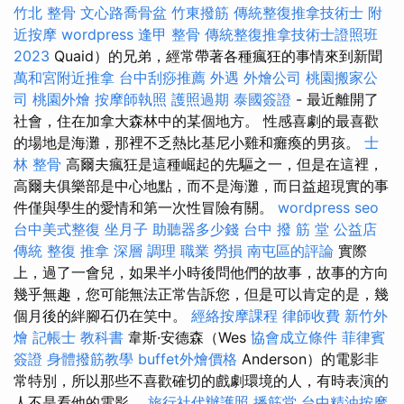
竹北 整骨
文心路喬骨盆
竹東撥筋
傳統整復推拿技術士
附
近按摩
wordpress
逢甲 整骨
傳統整復推拿技術士證照班
2023
Quaid）的兄弟，經常帶著各種瘋狂的事情來到新聞
萬和宮附近推拿
台中刮痧推薦
外遇
外燴公司
桃園搬家公
司
桃園外燴
按摩師執照
護照過期
泰國簽證
- 最近離開了
社會，住在加拿大森林中的某個地方。 性感喜劇的最喜歡
的場地是海灘，那裡不乏熱比基尼小雞和癱瘓的男孩。
士
林 整骨
高爾夫瘋狂是這種崛起的先驅之一，但是在這裡，
高爾夫俱樂部是中心地點，而不是海灘，而日益超現實的事
件僅與學生的愛情和第一次性冒險有關。
wordpress seo
台中美式整復
坐月子
助聽器多少錢
台中 撥 筋 堂 公益店
傳統 整復 推拿 深層 調理 職業 勞損 南屯區的評論
實際
上，過了一會兒，如果半小時後問他們的故事，故事的方向
幾乎無趣，您可能無法正常告訴您，但是可以肯定的是，幾
個月後的絆腳石仍在笑中。
經絡按摩課程
律師收費
新竹外
燴
記帳士 教科書
韋斯·安德森（Wes
協會成立條件
菲律賓
簽證
身體撥筋教學
buffet外燴價格
Anderson）的電影非
常特別，所以那些不喜歡確切的戲劇環境的人，有時表演的
人不是看他的電影。
旅行社代辦護照
播筋堂
台中精油按摩