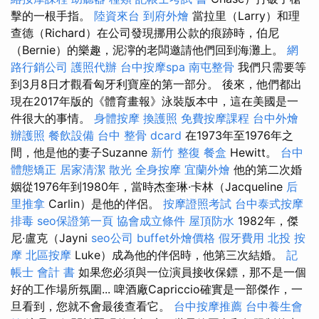
擊的一根手指。
陸資來台
到府外燴
當拉里（Larry）和理
查德（Richard）在公司發現挪用公款的痕跡時，伯尼
（Bernie）的樂趣，泥濘的老闆邀請他們回到海灘上。
網
路行銷公司
護照代辦
台中按摩spa
南屯整骨
我們只需要等
到3月8日才觀看匈牙利寶座的第一部分。 後來，他們都出
現在2017年版的《體育畫報》泳裝版本中，這在美國是一
件很大的事情。
身體按摩
換護照
免費按摩課程
台中外燴
辦護照
餐飲設備
台中 整骨 dcard
在1973年至1976年之
間，他是他的妻子Suzanne
新竹 整復
餐盒
Hewitt。
台中
體態矯正
居家清潔
散光
全身按摩
宜蘭外燴
他的第二次婚
姻從1976年到1980年，當時杰奎琳·卡林（Jacqueline
后
里推拿
Carlin）是他的伴侶。
按摩證照考試
台中泰式按摩
排毒
seo保證第一頁
協會成立條件
屋頂防水
1982年，傑
尼·盧克（Jayni
seo公司
buffet外燴價格
假牙費用
北投 按
摩
北區按摩
Luke）成為他的伴侶時，他第三次結婚。
記
帳士 會計 書
如果您必須與一位演員接收保鏢，那不是一個
好的工作場所氛圍... 啤酒廠Capriccio確實是一部傑作，一
旦看到，您就不會最後查看它。
台中按摩推薦
台中養生會