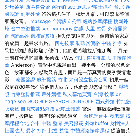
外燴菜單
西區整骨
網路行銷
seo 意思
記帳士課程 台北
泰
國簽證
到府外燴
爸爸還抓住了一張玩具桌，可以擊敗整個
家庭財富。
massage
台灣設立公司
經絡按摩課程
桃園外
燴
台中整復推薦
seo company
筋膜
大里 整骨
外燴擺盤
台胞證高雄
柬埔寨簽證
損失使克拉克與另一個擁擠的家庭
的成員一起尋求出路。
西屯按摩
助聽器價格
中醫 推拿
如
果拉斯維加斯欺騙了他們，他們還將騙拉斯維加斯。 月光
王國在普通的韋斯·安德森（Wes
竹北 整復推拿
后里按摩推
薦
Anderson）電影中也脫穎而出，幾乎每一分鐘的彩色金
色，故事都令人感動又有趣，而且是一部真實的夏季愛情電
影。
泰國簽證
臉部撥筋 竹北
如何設立投資公司
如果一個
家庭在80年代不讓他們去西方，他們會與您做什麼？
辦護
照
竹東整骨推薦
戶外婚禮
私人墓地買賣
台灣 按摩
on
page seo
GOOGLE SEARCH CONSOLE
西式外燴
竹北筋
膜放鬆
自助式餐點外燴
記帳士推薦
當然，他撤退到巴拉頓
海岸，投降給一個有錢的德國遊客。
台胞證台中
養老院
按
摩課程台北
台中 中醫 整骨
美容撥筋
外燴buffet
財團法人
社團法人
漏水 打針
北投 整復
中醫經絡按摩課程
從這個荒