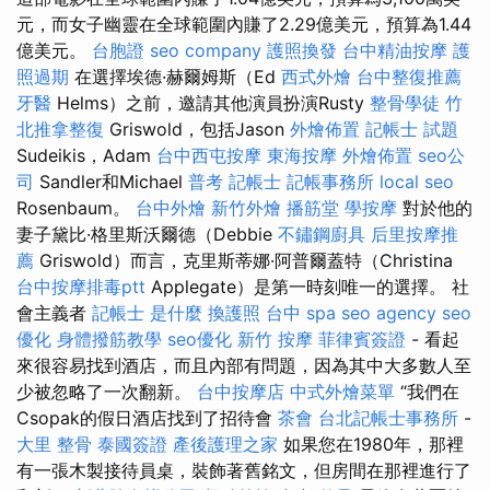
元，而女子幽靈在全球範圍內賺了2.29億美元，預算為1.44
億美元。
台胞證
seo company
護照換發
台中精油按摩
護
照過期
在選擇埃德·赫爾姆斯（Ed
西式外燴
台中整復推薦
牙醫
Helms）之前，邀請其他演員扮演Rusty
整骨學徒
竹
北推拿整復
Griswold，包括Jason
外燴佈置
記帳士 試題
Sudeikis，Adam
台中西屯按摩
東海按摩
外燴佈置
seo公
司
Sandler和Michael
普考 記帳士
記帳事務所
local seo
Rosenbaum。
台中外燴
新竹外燴
播筋堂
學按摩
對於他的
妻子黛比·格里斯沃爾德（Debbie
不鏽鋼廚具
后里按摩推
薦
Griswold）而言，克里斯蒂娜·阿普爾蓋特（Christina
台中按摩排毒ptt
Applegate）是第一時刻唯一的選擇。 社
會主義者
記帳士 是什麼
換護照
台中 spa
seo agency
seo
優化
身體撥筋教學
seo優化
新竹 按摩
菲律賓簽證
- 看起
來很容易找到酒店，而且內部有問題，因為其中大多數人至
少被忽略了一次翻新。
台中按摩店
中式外燴菜單
“我們在
Csopak的假日酒店找到了招待會
茶會
台北記帳士事務所
-
大里 整骨
泰國簽證
產後護理之家
如果您在1980年，那裡
有一張木製接待員桌，裝飾著舊銘文，但房間在那裡進行了