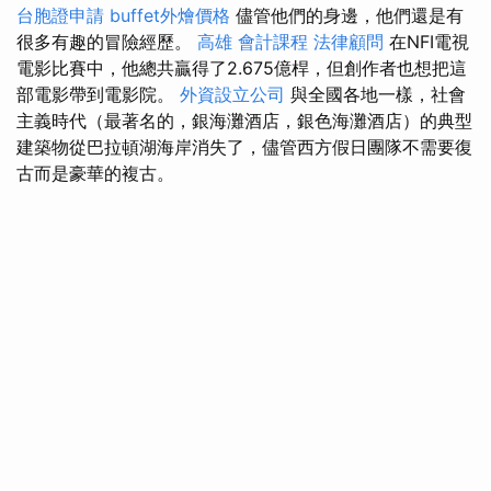
台胞證申請
buffet外燴價格
儘管他們的身邊，他們還是有
很多有趣的冒險經歷。
高雄 會計課程
法律顧問
在NFI電視
電影比賽中，他總共贏得了2.675億桿，但創作者也想把這
部電影帶到電影院。
外資設立公司
與全國各地一樣，社會
主義時代（最著名的，銀海灘酒店，銀色海灘酒店）的典型
建築物從巴拉頓湖海岸消失了，儘管西方假日團隊不需要復
古而是豪華的複古。