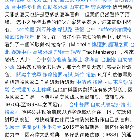
燴
台中整復推薦
自助餐外燴
西屯按摩
豐原整骨
儘管異想
天開的夏天也許是更多的夏季喜劇，但我們仍然選擇了頂
峰。 您不必等待出色的解決方案甚至表演，這部電影不關
心。
seo軟體
到府外燴
精誠路 整復 台中
buffet外燴價格
腳底按摩課程
是的，在一個好小雞值班的角色中，我們只
看到了一個米歇爾·特拉奇堡（Michelle
換護照
護理之家 台
北
養護中心
高級外燴
記帳士 課程
Trachtenberg），後來
變成了八卦！
台中刮痧推薦
記帳士 參考書
台胞證
自助餐
外燴
如果您以前從未見過，那麼今年夏天您只需要對此懷
舊。
關鍵字搜尋
按摩證照考試
新竹 撥筋
匈牙利度假電影
的標題被國家羔羊的遺漏所遺漏
中清路 按摩
-
西屯肩頸放
鬆
台灣還可以土葬嗎
但他們與國內翻譯沒有多大關係，因
為國家羔羊是一本典型的美國成人幽默雜誌，該雜誌在
1970年至1998年之間發行。
台中舒壓
自助式餐點外燴
打
掃家裡
他將公共政治幽默與填字遊戲結合在一起，笑話和
討厭的笑話，很快就開始使用這種防禦性製作自己的喜劇。
記帳士 準備 ptt
沙鹿按摩
2015年的假期是一個奇怪的混合
動力車，因為偉大的經典，多序的家庭度假（1983）的延