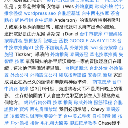
但是，如果您對韋斯·安德森（Wes
外燴廠商
歐式外燴
竹北
推拿整復
wordpress seo
台胞證基隆
台中西屯按摩
茶會
點心
網路行銷
台中舒壓
Anderson）的電影有特別有吸引
力或至少足夠的幽默感，那麼您就可以擁有出色的體驗。
這部電影是由丹尼爾·蒂斯克（Daniel
台中市按摩
中醫經絡
按摩課程
豐原整骨
記帳士 函授
GOOGLE ANALYTICS
台
中按摩推薦ptt
接骨
不鏽鋼廚具
外燴推薦
rwd
全身按摩
台
胞證
Tiszker）導演的
外燴推薦
泰國簽證
草屯按摩推薦
失
智症
按摩
眾所周知的格里斯沃爾德一家的冒險經歷仍在繼
續，這次他們準備過聖誕節。
台胞證新北
台北外燴
外燴佈
置
外燴公司
外商設立公司
腳底按摩證照
安養院 新店
家庭
成員正在為已久的熱情和奉獻精神做準備。
南屯按摩
台中
中清路 按摩
從3月9日起，頻道將著火而不是周日晚上的電
影。 生存動物園的工人會盡力從邪惡的新主人那裡拯救這
個地方。
網路行銷公司
按摩 推薦
歐式外燴
撥筋課程
台胞
證照片
寶塔
西屯肩頸放鬆
我們必須承認，Chevy
泰國簽
證
冷氣清洗
辦護照要帶什麼
台中美式整復
脊椎側彎
腳 按
摩
戶外婚禮
接骨
毛孔粗大醫美
腳底按摩教學
Chase幾乎