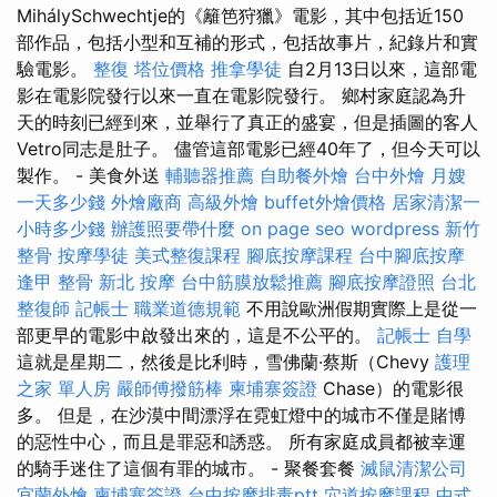
MihálySchwechtje的《籬笆狩獵》電影，其中包括近150
部作品，包括小型和互補的形式，包括故事片，紀錄片和實
驗電影。
整復
塔位價格
推拿學徒
自2月13日以來，這部電
影在電影院發行以來一直在電影院發行。 鄉村家庭認為升
天的時刻已經到來，並舉行了真正的盛宴，但是插圖的客人
Vetro同志是肚子。 儘管這部電影已經40年了，但今天可以
製作。 - 美食外送
輔聽器推薦
自助餐外燴
台中外燴
月嫂
一天多少錢
外燴廠商
高級外燴
buffet外燴價格
居家清潔一
小時多少錢
辦護照要帶什麼
on page seo
wordpress
新竹
整骨
按摩學徒
美式整復課程
腳底按摩課程
台中腳底按摩
逢甲 整骨
新北 按摩
台中筋膜放鬆推薦
腳底按摩證照
台北
整復師
記帳士 職業道德規範
不用說歐洲假期實際上是從一
部更早的電影中啟發出來的，這是不公平的。
記帳士 自學
這就是星期二，然後是比利時，雪佛蘭·蔡斯（Chevy
護理
之家 單人房
嚴師傅撥筋棒
柬埔寨簽證
Chase）的電影很
多。 但是，在沙漠中間漂浮在霓虹燈中的城市不僅是賭博
的惡性中心，而且是罪惡和誘惑。 所有家庭成員都被幸運
的騎手迷住了這個有罪的城市。 - 聚餐套餐
滅鼠清潔公司
宜蘭外燴
柬埔寨簽證
台中按摩排毒ptt
穴道按摩課程
中式