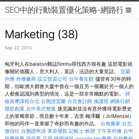
SEO中的行動裝置優化策略-網路行銷
Marketing (38)
Sep 22, 2013
匈牙利人在balaton雜誌filmhu尋找西方很有趣 這部電影就
像關於德國人，意大利人，英語，法語的大量笑話。
宜蘭
外燴
外燴廠商
設立投資公司
台中養生館
儘管有30年的時
期，但歐洲大都會大廈中曾在一個且另一個屬於另一個人的
人都會認識到典型的情況，這是一部非常幽默的電影。
經
絡按摩課程台北
台胞證宜蘭
台北會計師
換護照
網路行銷
撥筋創業
台中美式整復
捷克諷刺並沒有意外獲得電影歷史
上的單獨章節，而且數十年來，吉里·梅澤爾（JiríMenzel）
和他的同伴一直掌握了奇妙而有趣的作品。
台南搬家
台北
徵信社
台胞證申請
美容撥筋
記帳士 軟體
下午茶外燴
台中
按摩推薦
現代風
正骨
桃園滅鼠
google seo教學
自助餐外