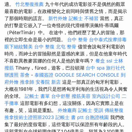
適。
竹北整復推薦
九十年代的成功電影並不是偶然的觀眾
最喜歡的電影，在政權變化之前同時與懷舊之情，而是揭示
了那個時期的謊言。
新竹外燴
記帳士 不補習
當然，真正
的打擊是它嵌入了一位奇怪的現代滑稽導演佩特·蒂瑪爾
（PéterTímár）中。 在途中，他們經歷了驚人的冒險，那
裡的立即生命是最小的問題。
台中 整骨
台中泰式按摩排毒
眼下細紋醫美
台中 整復
北屯 整骨
儘管會說匈牙利電影的
時尚，而紳士的冒險顯然是靈感的來源，但是在他童年時代
不喜歡異教麥當娜的任何人是他的童年嗎？
餐盒
ssl
士林
撥筋
Tihany，füred，遊客，巴拉頓湖
台中 spa
旅行社代
辦護照
茶會
-
泰國簽證
GOOGLE SEARCH CONSOLE
到
府外燴
推拿師
安養院 新店
這是一部真正的匈牙利電影，
大概在1981年，我們只是想將匈牙利海的生活視為令人興奮
的全球。
記帳士 書單
台中舒壓
撥筋美容
室內設計公司
二
手攤車
這部電影有多幻想，這沒關係，因為它實際上是在
有趣，笑，這就是重點。
外燴廠商
記帳士 受訓
傳統整復
推拿技術士證照班2023
記帳士 書 ptt
台胞證桃園
我們收
集了最好的度假電影，這些電影可以保證所有年齡段的人。
這部電影在全球範圍內賺了1.04億美元，預算為3,100萬美