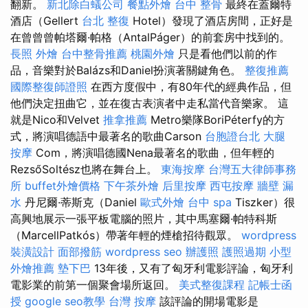
翻新。
新北除白蟻公司
餐點外燴
台中 整骨
最終在蓋爾特
酒店（Gellert
台北 整復
Hotel）發現了酒店房間，正好是
在曾曾曾帕塔爾·帕格（AntalPáger）的前套房中找到的。
長照
外燴
台中整骨推薦
桃園外燴
只是看他們以前的作
品，音樂對於Balázs和Daniel扮演著關鍵角色。
整復推薦
國際整復師證照
在西方度假中，有80年代的經典作品，但
他們決定扭曲它，並在復古表演者中走私當代音樂家。 這
就是Nico和Velvet
推拿推薦
Metro樂隊BoriPéterfy的方
式，將演唱德語中最著名的歌曲Carson
台胞證台北
大腿
按摩
Com，將演唱德國Nena最著名的歌曲，但年輕的
RezsőSoltész也將在舞台上。
東海按摩
台灣五大律師事務
所
buffet外燴價格
下午茶外燴
后里按摩
西屯按摩
牆壁 漏
水
丹尼爾·蒂斯克（Daniel
歐式外燴
台中 spa
Tiszker）很
高興地展示一張平板電腦的照片，其中馬塞爾·帕特科斯
（MarcellPatkós）帶著年輕的煙槍招待觀眾。
wordpress
裝潢設計
面部撥筋
wordpress seo
辦護照
護照過期
小型
外燴推薦
墊下巴
13年後，又有了匈牙利電影評論，匈牙利
電影業的前第一個聚會場所返回。
美式整復課程
記帳士函
授
google seo教學
台灣 按摩
該評論的開場電影是