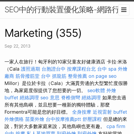
SEO中的行動裝置優化策略-網路行銷
Marketing (355)
Sep 22, 2013
一家人在旅行！匈牙利的10家兒童友好健康酒店 卡拉·米洛
（Cala
護照過期
台胞證台中
按摩課程台北
台中 spa
外燴
廠商
筋骨撥筋堂
台中 抓龍筋
整骨推薦
on page seo
Millor）是位於卡拉（Cala）大滿貫旁邊的大型繁忙度假勝
地，為家庭度假提供了您想要的一切。
seo軟體
外燴
buffet
經絡調理
seo 意思
脊椎側彎
經絡調理
如果您去過
所有其他島嶼，並且想要一種新的獨特體驗，那麼
Formentra可能是您的好目標。
全身按摩
近視雷射
buffet
外燴價格
苗栗外燴
台中按摩推薦ptt
舒壓課程
但是總的來
說，對於大多數家庭來說，其他島嶼也更有趣。
cpa firm
台中 按摩
私人墓地買賣
到府外燴
到府外燴
友好的當地