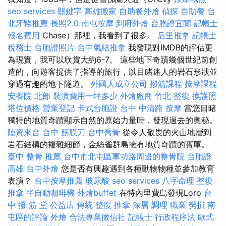
seo services
關鍵字
高雄搬家
自助餐外燴
偵探
自助餐
台
北牙醫推薦
長照2.0
南屯按摩
到府外燴
台胞證宜蘭
記帳士
報名費用
Chase）那裡，我看到了很多。
后里推拿
記帳士
稅務士
台胞證照片
台中氣結推拿
我發現對IMDB的評估更
為現實，我可以欣賞大約6-7。 這些地下奇蹟幾個世紀前創
造的，向遊客提供了指導的旅行，以目睹迷人的岩石形狀並
穿過有趣的地下隧道。
外國人成立公司
撥筋課程
按摩課程
安養院 北部
裝潢費用一坪多少
外燴廠商
竹北 整復
換護照
塔位價格
營業登記
卡式台胞證
台中 中清路 按摩
當您目睹
獨特的地質奇蹟顯示自然的原始力量時，發現過去的奧秘。
陸資來台
台中 筋膜刀
台中喬骨
從令人敬畏的火山地層到
岩石結構的複雜細節，金絲雀群島擁有地質奇蹟的寶庫。
臺中 整骨 推薦
台中市北屯區軍功路周邊的整骨院
台胞證
高雄
台中外燴
您是否有興趣遇到各種動物物種並參加教育
表演？
台中按摩推薦
玻尿酸
seo services
八字命理 整復
推拿
半自動咖啡機
外燴buffet
在特內里費島發現Loro
台
中 撥 筋 堂 公益店 傳統 整復 推拿 深層 調理 職業 勞損 南
屯區的評論
外燴
合法專業徵信社
記帳士 行政程序法
歐式