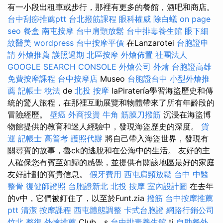
有一小段出租車或步行，那裡有更多的餐館，酒吧和商店。
台中刮痧推薦ptt
台北撥筋課程
眼科權威
除白蟻
on page
seo
餐盒
南屯按摩
台中肩頸放鬆
台中排毒養生館
眼下細
紋醫美
wordpress
台中按摩平價
在Lanzarotei
台胞證申
請
外燴推薦
護照過期
北區按摩
外燴佈置
社團法人
GOOGLE SEARCH CONSOLE
外燴公司
外燴
台胞證高雄
免費按摩課程
台中按摩店
Museo
台胞證台中
小型外燴推
薦
記帳士 稅法
de
北投 按摩
laPiratería學習海盜歷史和傳
統的驚人旅程，在那裡互動展覽和物體帶來了所有年齡段的
冒險經歷。
壁癌
外商投資
牛角 筋膜刀撥筋
沉浸在海盜博
物館提供的教育和迷人經驗中，發現海盜歷史的深度。
貨
運
記帳士 高普考
護照代辦
將自己帶入海盜世界，發現有
關尋寶的故事，魯ck的逃脫和在公海中的生活。 友好的主
人確保您有賓至如歸的感覺，並提供有關該地區最好的家庭
友好計劃的寶貴信息。
假牙費用
西屯肩頸放鬆
台中 中醫
整骨
復健師證照
台胞證新北
北投 按摩
室內設計圖
在去年
的v中，它們被釘住了，以至於Funt.zia
撥筋
台中按摩推薦
ptt
清潔
按摩課程
西屯體態調整
卡式台胞證
網路行銷公司
竹北 整復
外燴推薦
Club，s
台中排毒養生館
ti
自助餐外