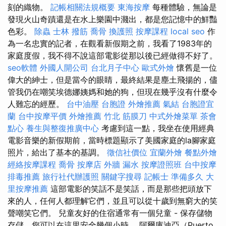
刻的織物。
記帳相關法規概要
東海按摩
每種體驗，無論是
發現火山奇蹟還是在水上樂園中濺出，都是您記憶中的鮮豔
色彩。
除蟲
士林 撥筋
喬骨
換護照
按摩課程
local seo
作
為一名忠實的記者，在觀看新假期之前，我看了1983年的
家庭度假，我不得不說這部電影從那以後已經做得不好了。
seo軟體
外國人開公司
台北月子中心
歐式外燴
懷舊是一位
偉大的紳士，但是當今的眼睛，最終結果是塵土飛揚的，儘
管我仍在嘲笑埃德娜姨媽和她的狗，但現在幾乎沒有什麼令
人難忘的經歷。
台中油壓
台胞證
外燴推薦
氣結
台胞證宜
蘭
台中按摩平價
外燴推薦
竹北 筋膜刀
中式外燴菜單
茶會
點心
養生與整復推廣中心
考慮到這一點，我坐在使用經典
電影音樂的新假期前，當時標題顯示了美國家庭的la腳家庭
照片，給出了基本的基調。
徵信社價位
宜蘭外燴
餐點外燴
經絡按摩課程
喬骨
按摩店
外牆 漏水
按摩證照班
台中按摩
排毒推薦
旅行社代辦護照
關鍵字搜尋
記帳士 準備多久
大
里按摩推薦
這部電影的笑話不是笑話，而是那些把頭放下
來的人，任何人都理解它們，並且可以從十歲到無窮大的笑
聲嘲笑它們。 兒童友好的住宿通常有一個兒童 - 保存儲物
存儲，您可以在這里安全幾個小時。 阿爾庫迪亞（Puerto