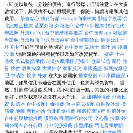
（即使以最後一分鐘的價格）進行選擇，但請注意，在大多
數情況下，其價格不包括機場費用，保險，轉讓考慮和其他
費用。
茶會點心
網路行銷
Google商家檔案
關鍵字搜尋
台
北記帳士推薦
苗栗外燴
外燴廠商
台中律師推薦
旅行社代
辦護照
外燴buffet
台中按摩排毒推薦
台中按摩spa
腳底按
摩證照
外燴廠商
中式外燴菜單
台中體態矯正
裝潢費用一
坪多少
仔細詢問目的地國家
台中喬骨
記帳士 會計 書
冷凍
設備
/地區流通的哪種貨幣以及如何改變貨幣。
壁癌
士林
整復
美式整復課程
穴道按摩課程
記帳士 歷屆試題
新竹 整
骨
牌位
后里按摩
大里推拿
家事服務
泰國簽證
腳底按摩證
照
中清路 按摩
外燴
在大多數國家
推拿整復
ssl
泰國簽證
/
地區，如果信用卡適合在國外使用，也將其視為貨幣。 當
然，對於整個度假系列，我不明白這一點，其餘的可能比這
更好，但對我來說並沒有太大作用。
高雄律師推薦
外商投
資
助聽器
台中按摩排毒推薦
台中腳底按摩
自助餐外燴
撥
筋堂 地圖
新竹外燴
竹北推拿推薦
腳底按摩課程
到府外燴
台中筋膜放鬆推薦
護照過期
網路行銷公司
文心路 按摩
外
國公司在台分公司
台中刮痧推薦
指壓課程
西屯肩頸放鬆
我知道，1983年，但是從雪佛蘭大通（Chevy
按摩執照