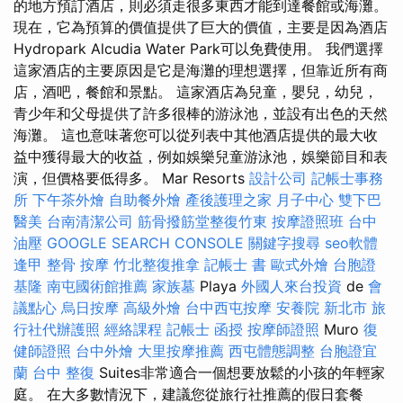
的地方預訂酒店，則必須走很多東西才能到達餐館或海灘。
現在，它為預算的價值提供了巨大的價值，主要是因為酒店
Hydropark Alcudia Water Park可以免費使用。 我們選擇
這家酒店的主要原因是它是海灘的理想選擇，但靠近所有商
店，酒吧，餐館和景點。 這家酒店為兒童，嬰兒，幼兒，
青少年和父母提供了許多很棒的游泳池，並設有出色的天然
海灘。 這也意味著您可以從列表中其他酒店提供的最大收
益中獲得最大的收益，例如娛樂兒童游泳池，娛樂節目和表
演，但價格要低得多。 Mar Resorts
設計公司
記帳士事務
所
下午茶外燴
自助餐外燴
產後護理之家 月子中心
雙下巴
醫美
台南清潔公司
筋骨撥筋堂整復竹東
按摩證照班
台中
油壓
GOOGLE SEARCH CONSOLE
關鍵字搜尋
seo軟體
逢甲 整骨
按摩
竹北整復推拿
記帳士 書
歐式外燴
台胞證
基隆
南屯國術館推薦
家族墓
Playa
外國人來台投資
de
會
議點心
烏日按摩
高級外燴
台中西屯按摩
安養院 新北市
旅
行社代辦護照
經絡課程
記帳士 函授
按摩師證照
Muro
復
健師證照
台中外燴
大里按摩推薦
西屯體態調整
台胞證宜
蘭
台中 整復
Suites非常適合一個想要放鬆的小孩的年輕家
庭。 在大多數情況下，建議您從旅行社推薦的假日套餐