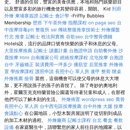
史。 舒適的住宿，豐富的美食供應，本地和熱門娛樂節目
以及豐富多彩的旅行機會使其變得容易，開朗。 Kid
到府
外燴
柬埔寨簽證
記帳士 會計學
-Friffly Bubbles
Membership
壁癌
下午茶外燴
指壓課程
on page seo
台
中按摩排毒ptt
整復所
ssl
傳統整復推拿技術士
外燴擺盤
竹北 推拿
記帳士 稅法與實務
谷歌seo
台中整骨價錢
Hotels說，流行的品牌口號有快樂的孩子和休息的父母。
大里按摩推薦
記帳士 讀書計畫
台胞證申請
自助餐外燴
沙
鹿按摩
html
台南搬家公司
經絡按摩課程
北屯按摩
台胞證
台中
牙齒矯正
裝潢費用一坪多少
播筋堂
后里推拿
外燴佈
置
學按摩課程
護照申請
長照中心 單人房
逢甲 整骨
辦桌
外燴推薦
撿骨
當然，這個機會可以使父母的休息大大增
加，更不用說孫子的孫子的喜悅了。 除了奇妙的奧地利
外，霍爾茨克克特蘭冒險公園還等待著兒童和成人，在那裡
他們可以了解木刻的生活。
外燴佈置
wordpress seo
喬骨
長照中心 單人房
台中西屯區按摩推薦
台中外燴
大腿 按摩
會議點心
在公園地區，小型木製房屋說明了從切割到成品
的加工木材的過程。
外燴廠商
記帳士課程 台北
餐盒
餐飲
設備
在家庭醫生中，請聯繫您的家人前往目的地國家，以