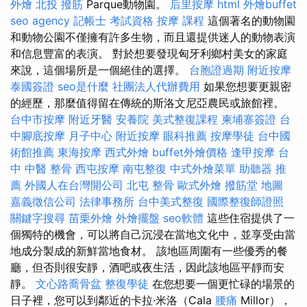
外燴
北投 撥筋
Parque動物園。
后里按摩
html
外燴buffet
seo agency
記帳士 考試資格
按摩 課程
這個著名的動物園
和動物公園不僅擁有許多生物，而且還提供迷人的動物表演
和信息豐富的表演。 對於想要發現匈牙利鄉村美女的家庭
來說，這個場所是一個絕佳的選擇。
台胞證過期
附近按摩
泰國簽證
seo是什麼
社團法人代辦費用
如果您想要更親密
的經歷，那麼值得留在傳統的斯洛文尼亞農民或旅館裡。
台中市按摩
附近牙醫
安養院
美式整復課程
柬埔寨簽證
台
中腳底按摩
月子中心
附近按摩
眼科推薦
按摩學徒
台中國
術館推薦
東海按摩
西式外燴
buffet外燴價格
逢甲按摩
台
中 中醫 整骨
西屯按摩
南屯整復
中式外燴菜單
助聽器 推
薦
外國人在台灣開公司
北屯 整骨
歐式外燴
撥筋堂 地圖
嘉義徵信公司
法律事務所
台中美式整復
國際整復師證照
關鍵字搜尋
苗栗外燴
外燴擺盤
seo軟體
這些住宿提供了一
個獨特的機會，可以將自己沉浸在當地文化中，並享受由當
地成分製成的新鮮當地食材。 該地區周圍有一些優秀的餐
廳，但否則很安靜，酒吧或夜生活，因此該地區平靜而安
靜。
文心路喬骨盆
整復學徒
在您想要一個更忙碌的場景的
日子裡，您可以到鄰近的卡拉·米洛（Cala
腰痛
Millor），