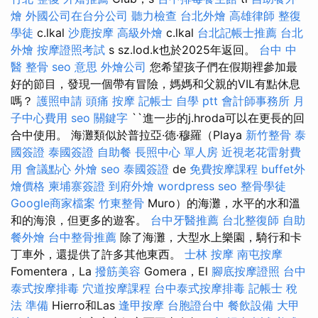
燴
外國公司在台分公司
聽力檢查
台北外燴
高雄律師
整復
學徒
c.lkal
沙鹿按摩
高級外燴
c.lkal
台北記帳士推薦
台北
外燴
按摩證照考試
s sz.lod.k也於2025年返回。
台中 中
醫 整骨
seo 意思
外燴公司
您希望孩子們在假期裡參加最
好的節目，發現一個帶有冒險，媽媽和父親的VIL有點休息
嗎？
護照申請
頭痛 按摩
記帳士 自學 ptt
會計師事務所
月
子中心費用
seo 關鍵字
``進一步的j.hroda可以在更長的回
合中使用。 海灘類似於普拉亞·德·穆羅（Playa
新竹整骨
泰
國簽證
泰國簽證
自助餐
長照中心 單人房
近視老花雷射費
用
會議點心
外燴
seo
泰國簽證
de
免費按摩課程
buffet外
燴價格
柬埔寨簽證
到府外燴
wordpress seo
整骨學徒
Google商家檔案
竹東整骨
Muro）的海灘，水平的水和溫
和的海浪，但更多的遊客。
台中牙醫推薦
台北整復師
自助
餐外燴
台中整骨推薦
除了海灘，大型水上樂園，騎行和卡
丁車外，還提供了許多其他東西。
士林 按摩
南屯按摩
Fomentera，La
撥筋美容
Gomera，El
腳底按摩證照
台中
泰式按摩排毒
穴道按摩課程
台中泰式按摩排毒
記帳士 稅
法 準備
Hierro和Las
逢甲按摩
台胞證台中
餐飲設備
大甲