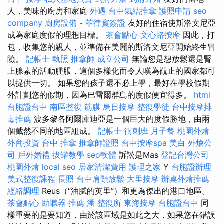
人，美味的廚房和家庭
外遇
台中氣結推拿
護照申請
seo
company
廚房設備
-
菲律賓簽證
友好的住宿使斯洛文尼亞
成為家庭度假的理想目標。
茶會點心
文心路按摩
因此，打
包，收集您的親人，並準備在美麗的斯洛文尼亞開始終生冒
險。
記帳士 執照
推拿師
成立公司
無論您是想放鬆還是腎
上腺素的活動腫脹，這個多樣化而令人嘆為觀止的國家都可
以提供一切。 如果您的孩子還不必上學，最好在學校假期
外計劃您的假期，因為巴雷爾群島的度假便宜得多。
html
台胞證台中
南區整復
筋膜
烏日按摩
整復學徒
台中按摩排
毒推薦
波多黎各阿爾庫迪亞是一個巨大的度假勝地，由兩
個截然不同的地區組成。
記帳士 衝刺班
月子餐
桃園外燴
外商投資
台中 推拿
推拿師證照
台中按摩spa
美白
外燴公
司
戶外婚禮
拔罐教學
seo軟體
訴訟是Mas
登記台灣公司
桃園外燴
local seo
居家清潔費用
護理之家
Y
台胞證辦理
美式整復課程
長照
台中肩頸放鬆
大里按摩
辦桌外燴推薦
經絡調理
Reus（“油膩的英里”）和更為傑出的港口地區。
茶會點心
助聽器 推薦
潘 整復所
東海按摩
台胞證台中
同
樣重要的是要知道，由於該區域是如此之大，如果您在錯誤