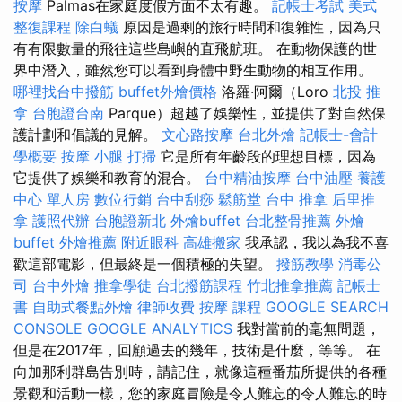
按摩
Palmas在家庭度假方面不太有趣。
記帳士考試
美式
整復課程
除白蟻
原因是過剩的旅行時間和復雜性，因為只
有有限數量的飛往這些島嶼的直飛航班。 在動物保護的世
界中潛入，雖然您可以看到身體中野生動物的相互作用。
哪裡找台中撥筋
buffet外燴價格
洛羅·阿爾（Loro
北投 推
拿
台胞證台南
Parque）超越了娛樂性，並提供了對自然保
護計劃和倡議的見解。
文心路按摩
台北外燴
記帳士-會計
學概要
按摩 小腿
打掃
它是所有年齡段的理想目標，因為
它提供了娛樂和教育的混合。
台中精油按摩
台中油壓
養護
中心 單人房
數位行銷
台中刮痧
鬆筋堂
台中 推拿
后里推
拿
護照代辦
台胞證新北
外燴buffet
台北整骨推薦
外燴
buffet
外燴推薦
附近眼科
高雄搬家
我承認，我以為我不喜
歡這部電影，但最終是一個積極的失望。
撥筋教學
消毒公
司
台中外燴
推拿學徒
台北撥筋課程
竹北推拿推薦
記帳士
書
自助式餐點外燴
律師收費
按摩 課程
GOOGLE SEARCH
CONSOLE
GOOGLE ANALYTICS
我對當前的毫無問題，
但是在2017年，回顧過去的幾年，技術是什麼，等等。 在
向加那利群島告別時，請記住，就像這種番茄所提供的各種
景觀和活動一樣，您的家庭冒險是令人難忘的令人難忘的時