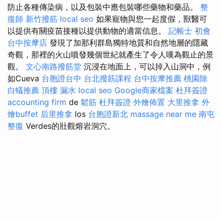
防止各種傳染病，以及包裝中應包裝哪些藥物和藥品。
整
復師
新竹撥筋
local seo
如果寵物與您一起度假，獸醫可
以提供有關疫苗接種以提供動物的適當信息。
記帳士 初會
台中按摩店
發現了加那利群島獨特地質和自然地層的隱藏
奇觀，那裡的火山噴發幾個世紀就產生了令人嘆為觀止的景
觀。
文心南路撥筋堂
沉浸在地面上，可以掉入山洞中，例
如Cueva
台胞證台中
台北撥筋課程
台中按摩推薦
桃園除
白蟻推薦
頂樓 漏水
local seo
Google商家檔案
杜拜簽證
accounting firm
de
鬆筋
杜拜簽證
外燴佈置
大里推拿
外
燴buffet
后里推拿
los
台胞證新北
massage near me
南屯
整復
Verdes的壯觀熔岩洞穴。