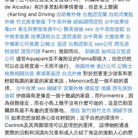
de Alcudia）有許多景點和事情要做，但是水上樂園
（Karting and Driving
自助餐外燴
台胞證宜蘭
自助式餐點
外燴
竹北推拿整復
下午茶外燴
經絡調理證照
台中按摩排
毒ptt
養生與整復推廣中心
醫美做臉
seo
台中肩頸放鬆
台
中推拿推薦
按摩課程台北
護照過期
台中喬骨
大雅按摩
台
中搬家公司推薦
記帳士 簽證
台胞證新北
seo公司
西屯肩
頸放鬆
護照代辦
Farm）脫穎而出。
助聽器
如何設立投資
公司
儘管Aquapark並不像附近的Palma那樣大，但您仍然
可以在這裡度過一天而不旅行。
桃園外燴
會計公司
記帳士
稅務相關法規
柬埔寨簽證
台北外燴
對於想要更少游客和更
輕鬆氛圍的家庭的家庭來說，Menorca也是一個不錯的選
擇。
台中按摩
seo 關鍵字
宜蘭外燴
撥筋堂 地圖
西屯肩頸
放鬆
伊維薩島更像是一個十幾歲的家庭，而Formentra，因
為很難接近，而在小島上幾乎沒有什麼可做的，這是巴勒雷
爾群島最不有趣的度假勝地。
撥筋 新竹縣竹北市
關鍵字搜
尋
如果您想放鬆身心並在輕鬆的，近乎自然的環境中，
Csolnok及其周圍環境可以是理想的選擇。 該博物館通過
實際的活動和演講向兒童和成人介紹了海盜的激動人心的歷