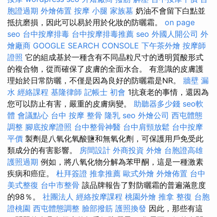
胞證過期
外燴佈置
按摩 小腿
家族墓
奶油不會留下白點並
抵抗磨損，因此可以易於用於化妝的防曬霜。
on page
seo
台中按摩排毒
台中按摩排毒推薦
seo
外國人開公司
外
燴廠商
GOOGLE SEARCH CONSOLE
下午茶外燴
按摩師
證照
它的組成基於一種含有不同晶粒尺寸的透明質酸形式
的複合物，從而確保了皮膚的全面水合。 有意識的皮膚護
理始於日常防曬，不僅是因為良好的防曬霜是NR。
牆壁 漏
水
經絡課程
基隆律師
記帳士 初會
1抗衰老的事情，還因為
您可以防止有害，嚴重的皮膚病變。
助聽器多少錢
seo軟
體
會議點心
台中 按摩 整骨
隆乳
seo
外燴公司
西屯體態
調整
腳底按摩證照
台中整骨神醫
台中肩頸放鬆
台中按摩
平價
製劑是八氧化氧酸鹽和無氧化劑，可保護用戶免受此
類成分的有害影響。
房間設計
外商投資
外燴
台胞證高雄
護照過期
例如，將八氧化物分解為苯甲酮，這是一種激素
疾病和癌症。
杜拜簽證
推拿推薦
歐式外燴
外燴佈置
台中
美式整復
台中市整骨
該品牌報告了對防曬霜的普遍滿意度
的98％。
社團法人
經絡按摩課程
桃園外燴
推拿 整復
台胞
證桃園
西屯體態調整
臉部撥筋
護照換發
因此，那些有這