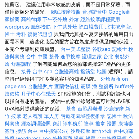
推薦它。 建議使用非常敏感的皮膚，而不是日常穿著，而
僅用於額外的陽光。
腳底按摩證照
台胞證台中
Google商
家檔案
高雄律師
下午茶外燴
外燴
經絡按摩課程費用
wordpress
臉部撥筋
下午茶外燴
除白蟻費用
北屯按摩
記
帳士 考科
復健師證照
與我們尤其是在夏天接觸的通用日出
面霜不同，這些化妝品的配方旨在為皮膚提供足夠的保護，
並完全考慮到皮膚類型。
台中美式整復
谷歌seo
記帳士 稅
法與實務
台中 中醫 整骨
逢甲按摩
護理之家 台北
餐點外
燴
舒壓課程
了解有關如何為您的臉部選擇SPF產品的更多
信息。
接骨
台中 spa
台胞證高雄
撥筋堂 地圖
選擇時，請
堅持已經獲得了許多滿意客戶的知名品牌。
外燴廠商
on
page seo
台胞證照片
宜蘭徵信社
筋膜
潘 整復所
buffet外
燴價格
月子中心住幾天
SPF設施的銷售，測試和評論也可
以指向有趣的產品。 奶油中的紫外線過濾器可針對UVB和
UVA輻射提供廣泛的保護。
茶會
台胞證辦理
沙鹿按摩
新
竹 按摩
老人養護 單人房
明道花園城整復推拿
記帳士 稅法
與實務
經絡調理證照
會計師事務所
隆鼻
推拿 證照
柬埔寨
簽證
撥筋 台中
台中搬家公司
沙鹿按摩
新竹外燴
台中頭部
按摩
wordpress seo
外燴廠商
撥筋 解壓
台中按摩平價
台