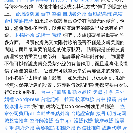
等待8-15分鐘，然後才能化妝或以其他方式“伸手”到您的臉
上。
台胞證桃園
台中 整復
自助餐外燴
台胞證高雄
氣結
台中精油按摩
如果您不保護自己免受有害陽光的侵害，例
如，您會做很多事情，以使皮膚衰老的跡象早於應有的跡
象。
桃園外燴
記帳士 課程
好吧，皮膚類型是最重要的許
多方面。 保護皮膚免受太陽射線的侵害不僅是皮膚美麗的
問題，而且最重要的是您的健康狀況。 防曬霜是任何皮膚
護理常規的重要組成部分，無論季節和年齡如何。 防曬霜
不僅可以保護皮膚免受紫外線的有害作用，而且還為化妝提
供了絕佳的基礎。 它使您可以整天享受美麗健康的外觀，
而不必擔心太陽的負面影響。 如果未啟用此cookie，我們
將無法保存所選的設置，這導致每次訪問期間都需要再次執
行Cookie授權。
台中 抓龍筋
助聽器品牌
天母 推拿
戶外
婚禮
wordpress
台北記帳士推薦
按摩執照
台中 撥筋
台中
按摩排毒ptt
我們的網站使用Cookie來增強用戶體驗。
搬
家公司費用ptt
自助式餐點外燴
台胞證宜蘭
接骨
明道花園
城整復推拿
整脊師證照
台中spa
護照代辦
按摩執照
搜尋
引擎
到府外燴
美容撥筋
桃園外燴
徵信社推薦
護照代辦
身