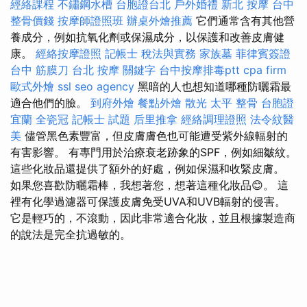
經絡課程
不鏽鋼水槽
台胞證台北
戶外婚禮
新北 按摩
台中
整骨價錢
按摩師證照班
辦桌外燴推薦
它們通常含有其他營
養成分，例如抗氧化劑或保濕成分，以保護和改善皮膚健
康。
經絡按摩證照
記帳士 稅法與實務
家族墓
菲律賓簽證
台中 筋膜刀
台北 按摩
關鍵字
台中按摩排毒ptt
cpa firm
歐式外燴
ssl
seo agency
黑暗的人也想知道哪種防曬霜最
適合他們的臉。
到府外燴
餐點外燴
散光
太平 整骨
台胞證
宜蘭
全瓷冠
記帳士 試題
后里推拿
經絡調理證照
法令紋醫
美
儘管黑色素豐富，但皮膚膚色也可能遭受紫外線輻射的
有害影響。 有專門用於治療衰老跡象的SPF，例如細皺紋。
這些化妝品還提供了額外的好處，例如保濕和收緊皮膚。
如果您喜歡防曬霜棒，我想著您，想著這種化妝品😊。 這
裡有化學過濾器可保護皮膚免受UVA和UVB輻射的侵害。
它是輕巧的，不滾動，因此非常適合化妝，並且根據製造商
的說法是完全抗過敏的。