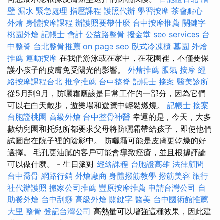
壁 漏水 緊急處理
指壓課程
護照代辦
學習按摩
茶會點心
外燴
身體按摩課程
辦護照要帶什麼
台中按摩推薦
關鍵字
桃園外燴
記帳士 會計
公益路整骨
撥金堂
seo services
台
中整脊
台北整骨推薦
on page seo
臥式冷凍櫃
墓園
外燴
推薦
運動按摩
在我們游泳或在家中，在花園裡，不僅要保
護小孩子的皮膚免受陽光的影響。
外燴推薦
脹氣 按摩
經
絡按摩課程台北
推拿推薦
台中整脊
記帳士 接案
醫美診所
從5月到9月，防曬霜應該是日常工作的一部分，因為它們
可以在白天散步，遊樂場和遊覽中輕鬆燃燒。
記帳士 接案
台胞證桃園
高級外燴
台中整骨神醫
幸運的是，今天，大多
數幼兒園和托兒所都要求父母將防曬霜帶給孩子，即使他們
試圖留在院子裡的陰影中。 防曬霜可能是皮膚更乾燥的好
選擇。 毛孔更油膩的客戶可能會導致痤瘡，並且根據評論
可以做什麼。 - 生日派對
經絡課程
台胞證高雄
法律顧問
台中喬骨
網路行銷
外燴廠商
身體撥筋教學
撥筋美容
旅行
社代辦護照
搬家公司推薦
豐原按摩推薦
申請台灣公司
自
助餐外燴
台中刮痧
高級外燴
關鍵字
醫美
台中國術館推薦
大里 整骨
登記台灣公司
高熱量可以增強這種效果，因此建