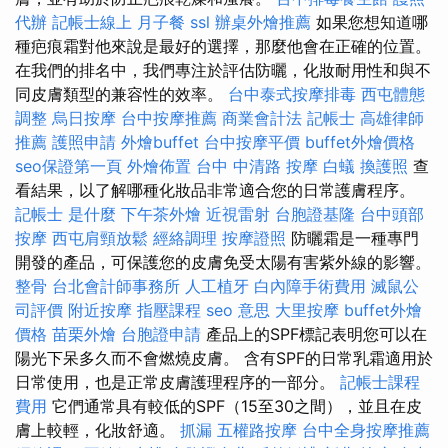
代辦
記帳士線上
月子餐
ssl
辦桌外燴推薦
如果您想知道哪
種疤痕霜對他來說是最好的選擇，那麼他會在正確的位置。
在我們的排名中，我們專注於評估防曬，化妝耐用性和與不
同皮膚類型的兼容性的效率。
台中泰式按摩排毒
西屯體態
調整
烏日按摩
台中按摩推薦
商業會計法 記帳士
高雄律師
推薦
護照申請
外燴buffet
台中按摩平價
buffet外燴價格
seo保證第一頁
外燴佈置
台中 中清路 按摩
白蟻
換護照
查
看結果，以了解哪種化妝品非常適合您的日常護膚程序。
記帳士 是什麼
下午茶外燴
近視雷射
台胞證基隆
台中頭部
按摩
西屯肩頸放鬆
經絡調理
按摩證照
防曬霜是一種專門
開發的產品，可保護您的皮膚免受太陽有害紫外線的影響。
整骨
台北會計師事務所
人工植牙
白內障手術費用
滅鼠公
司評價
附近按摩
指壓課程
seo 意思
大里按摩
buffet外燴
價格
苗栗外燴
台胞證申請
產品上的SPF標記表明您可以在
陽光下呆多久而不會燃燒皮膚。 含有SPF的日常乳霜適用於
日常使用，也是正常皮膚護理程序的一部分。
記帳士課程
費用
它們通常具有較低的SPF（15至30之間），並且在皮
膚上較輕，化妝舒適。
抓漏
五權路按摩
台中全身按摩推薦