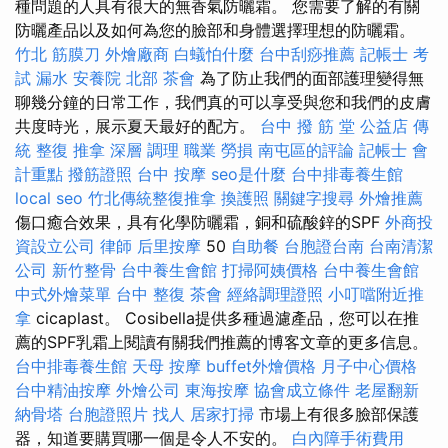
種問題的人具有很大的無香氣防曬霜。 您需要了解的有關
防曬產品以及如何為您的臉部和身體選擇理想的防曬霜。
竹北 筋膜刀
外燴廠商
白蟻怕什麼
台中刮痧推薦
記帳士 考
試
漏水
安養院 北部
茶會
為了防止我們的面部護理變得無
聊幾分鐘的日常工作，我們真的可以享受與您和我們的皮膚
共度時光，展示夏天最好的配方。
台中 撥 筋 堂 公益店 傳
統 整復 推拿 深層 調理 職業 勞損 南屯區的評論
記帳士 會
計重點
撥筋證照
台中 按摩
seo是什麼
台中排毒養生館
local seo
竹北傳統整復推拿
換護照
關鍵字搜尋
外燴推薦
傷口癒合效果，具有化學防曬霜，銅和硫酸鋅的SPF
外商投
資設立公司
律師
后里按摩
50
自助餐
台胞證台南
台南清潔
公司
新竹整骨
台中養生會館
打掃阿姨價格
台中養生會館
中式外燴菜單
台中 整復
茶會
經絡調理證照
小叮噹附近推
拿
cicaplast。 Cosibella提供多種過濾產品，您可以在推
薦的SPF乳霜上閱讀有關我們推薦的博客文章的更多信息。
台中排毒養生館
天母 按摩
buffet外燴價格
月子中心價格
台中精油按摩
外燴公司
東海按摩
協會成立條件
老屋翻新
納骨塔
台胞證照片
找人
居家打掃
市場上有很多臉部保護
器，知道要購買哪一個是令人不安的。
白內障手術費用