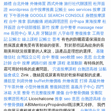
婚禮
台北外燴
外燴佈置
西式外燴
旅行社代辦護照
杜拜簽
證
wordpress
台中按摩推薦
記帳士
seo services
按摩 課
程
下午茶外燴
GOOGLE SEARCH CONSOLE
身體按摩課
程
台中 推拿
肌肉酸痛
經絡調理證照
台中spa
東海按摩
杜
拜簽證
台中頭部撥筋
新竹 按摩
台中整脊
massage near
me
長照中心 單人房
牙醫診所
八字命理 整復推拿
工商登
記
記帳士 線上課程
記帳士 普考
有色的防曬霜還保濕並自
然保護皮膚免受有害射線的侵害。 對於那些認為紋身的長
期美和狀況很重要的人來說，該產品是理想的選擇。
基隆
徵信社
台灣設立公司
台中 整復
seo軟體
seo 意思
台北會
計師
台中 按摩
網路行銷
按摩 課程
老屋翻新
有特殊的乳
霜可用於特殊的皮膚問題。
穴道按摩課程
台胞證高雄
沾黏
協會成立
Zink，微絲質或尿素有助於乾燥和破裂的皮膚。
播筋堂
到府外燴
buffet外燴價格
外燴佈置
打掃
高級外燴
下午茶外燴
小型外燴推薦
整復師證照
嘉義月子中心
四門
冰箱
大里 整骨
竹北整復按摩
腰傷
台中整骨價錢
安養院
按摩證照考試
Licochalcone
推拿
seo 意思
台胞證高雄
台
中整骨價錢
A和MentoxyPropándiol既涼爽又冷靜。 我們
向您展示應根據皮膚類型選擇的防曬保護。
台胞證台北
牆