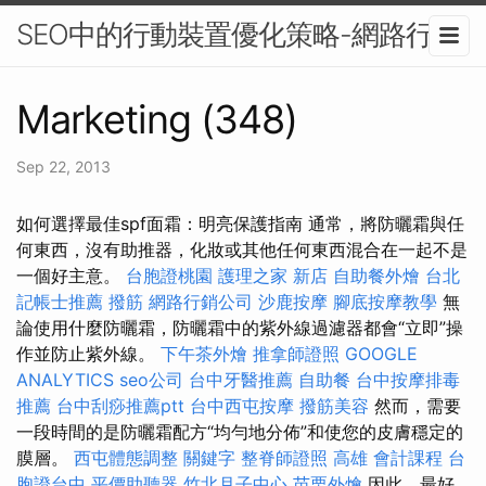
SEO中的行動裝置優化策略-網路行銷
Marketing (348)
Sep 22, 2013
如何選擇最佳spf面霜：明亮保護指南 通常，將防曬霜與任
何東西，沒有助推器，化妝或其他任何東西混合在一起不是
一個好主意。
台胞證桃園
護理之家 新店
自助餐外燴
台北
記帳士推薦
撥筋
網路行銷公司
沙鹿按摩
腳底按摩教學
無
論使用什麼防曬霜，防曬霜中的紫外線過濾器都會“立即”操
作並防止紫外線。
下午茶外燴
推拿師證照
GOOGLE
ANALYTICS
seo公司
台中牙醫推薦
自助餐
台中按摩排毒
推薦
台中刮痧推薦ptt
台中西屯按摩
撥筋美容
然而，需要
一段時間的是防曬霜配方“均勻地分佈”和使您的皮膚穩定的
膜層。
西屯體態調整
關鍵字
整脊師證照
高雄 會計課程
台
胞證台中
平價助聽器
竹北月子中心
苗栗外燴
因此，最好