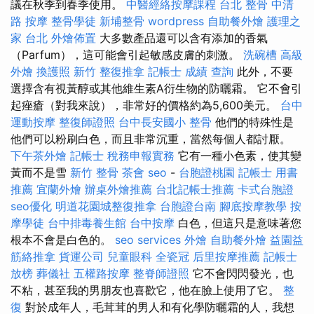
議在秋季到春季使用。
中醫經絡按摩課程
台北 整骨
中清
路 按摩
整骨學徒
新埔整骨
wordpress
自助餐外燴
護理之
家 台北
外燴佈置
大多數產品還可以含有添加的香氣
（Parfum），這可能會引起敏感皮膚的刺激。
洗碗槽
高級
外燴
換護照
新竹 整復推拿
記帳士 成績 查詢
此外，不要
選擇含有視黃醇或其他維生素A衍生物的防曬霜。 它不會引
起痤瘡（對我來說），非常好的價格約為5,600美元。
台中
運動按摩
整復師證照
台中長安國小 整骨
他們的特殊性是
他們可以粉刷白色，而且非常沉重，當然每個人都討厭。
下午茶外燴
記帳士 稅務申報實務
它有一種小色素，使其變
黃而不是雪
新竹 整骨
茶會
seo
-
台胞證桃園
記帳士 用書
推薦
宜蘭外燴
辦桌外燴推薦
台北記帳士推薦
卡式台胞證
seo優化
明道花園城整復推拿
台胞證台南
腳底按摩教學
按
摩學徒
台中排毒養生館
台中按摩
白色，但這只是意味著您
根本不會是白色的。
seo services
外燴
自助餐外燴
益園益
筋絡推拿
貨運公司
兒童眼科
全瓷冠
后里按摩推薦
記帳士
放榜
葬儀社
五權路按摩
整脊師證照
它不會閃閃發光，也
不粘，甚至我的男朋友也喜歡它，他在臉上使用了它。
整
復
對於成年人，毛茸茸的男人和有化學防曬霜的人，我想