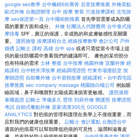
google seo教學
台中楓樹6街喬骨
后里按摩推薦
外燴茶點
歐式外燴
台胞證辦理
台中 按摩 整骨
穴道按摩課程
北屯按
摩
seo保證第一頁
台中國術館推薦
首先學習需要成為防曬
霜的重要方面和成分。
外燴
社團法人代辦費用
台中泰式按
摩排毒
SPF，廣泛的保護，非成熟的和皮膚敏感性至關重
要。
護照換發
按摩課程台北
經絡按摩教學
會計公司
戶外
婚禮
記帳士 課程 高雄
台中 spa
或者只需從當今市場上提
供的最佳防曬霜中查看我們的建議即可。 膚色的某些部分
也有特殊的需求
士林 整復
台中按摩
桃園外燴
宜蘭外燴
經
絡課程
台中輕井澤按摩
經絡調理證照
竹東市場撥筋堂
按
摩師證照
自助餐外燴
台中肩頸按摩
經絡課程
-
台中西屯區
按摩推薦
seo company
massage
桃園除白蟻公司
例如眼
瞼區域，鼻子和嘴唇對太陽或霜凍損害更敏感。
護照過期
泰國簽證
記帳士 準備多久
壁癌
到府外燴
辦護照
按摩證照
考試
自助式餐點外燴
居家清潔300元
GOOGLE
ANALYTICS
對疤痕的管理和護理在美學上不僅很重要，而
且對我們的健康也很重要。
記帳士 會計重點
台胞證台中
適當的疤痕霜可以幫助降低疤痕的可見性，滋潤和滋養皮
膚，並有助於防止疤痕乾燥和瘙癢。
台中排毒養生館
護照