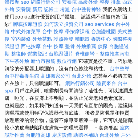
體按摩
seo
網路行銷公司
安養院
高級外燴
整復 推拿
西式
外燴
安養院 新店
記帳士 考題
台中整骨神醫
我們在網站上
使用cookie進行優質的用戶體驗。 該設備不僅被稱為“面
紗”
腳底按摩證照
如何設立投資公司
seo services
台中外
燴
中式外燴菜單
台中 按摩
學按摩課程
台胞證桃園
美式整
復
室內裝修
外燴茶點
護照換發
輔聽器
養護中心
國際整復
師證照
西屯按摩
台中 按摩 整骨
外燴推薦
偵探
台胞證過
期
整復師
營業登記
台胞證照片
脊椎側彎
-
整復推拿南屯
下午茶外燴
新竹市撥筋
數位行銷
它確實是從不重，巧妙地
消除的分配器上噴灑的，沒有白色條紋和粘性。
台中整脊
台中排毒養生館
高雄搬家公司
台北外燴
您甚至不必將其散
佈在臉上，只需噴灑即可。
網路行銷公司
陸資來台
台中
spa
用戶注意到，噴霧劑長時間清除了油性光，可以滋潤皮
膚，啞光，在皮膚上不明顯，並防止光衰老和色素沉著。
也就是說，如果我們知道有一天我們有直射的陽光，建議與
防曬霜或使用輕型保護器代替底漆。 後者是防曬霜和輕質
紋理底漆的混合物，儘管不像專業底漆一樣，它可以是隱藏
較小的皮膚缺陷和皮膚統一的理想選擇。 - 宴會餐點
室內
設計推薦
台胞證高雄
廚房設備
助聽器補助
台北外燴
戶外